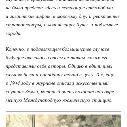
не было пре­де­ла: здесь и лета­ю­щие авто­мо­би­ли,
и гигант­ские лиф­ты к мор­ско­му дну, и реак­тив­ные
стра­то­пла­не­ры, и коло­ни­за­ция Луны, и под­зем­ные
города.
Конеч­но, в подав­ля­ю­щем боль­шин­стве слу­ча­ев
буду­щее ока­за­лось совсем не таким, каким его
пред­став­ля­ли себе авто­ры. Одна­ко в еди­нич­ных
слу­ча­ях были и попа­да­ния точ­но в цель. Так, ещё
в 1944 году в жур­на­ле опи­са­ли искус­ствен­ный
спут­ник Зем­ли, кото­рый очень похо­дит на совре­
мен­ную Меж­ду­на­род­ную кос­ми­че­скую станцию.