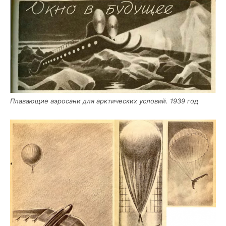
Пла­ва­ю­щие аэро­са­ни для арк­ти­че­ских усло­вий. 1939 год