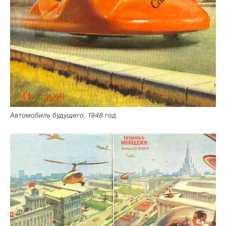
Авто­мо­биль буду­ще­го. 1948 год