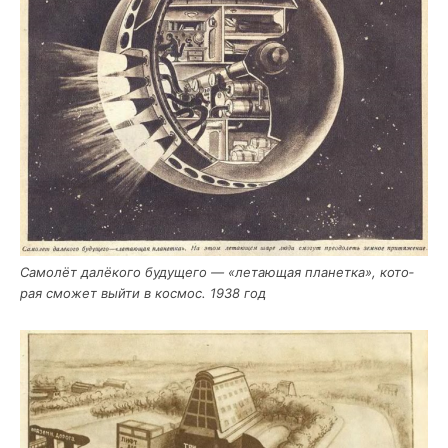
Само­лёт далё­ко­го буду­ще­го — «лета­ю­щая пла­нет­ка», кото­
рая смо­жет вый­ти в кос­мос. 1938 год