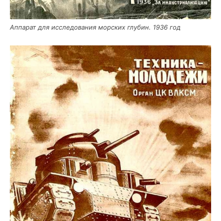
Аппа­рат для иссле­до­ва­ния мор­ских глу­бин. 1936 год