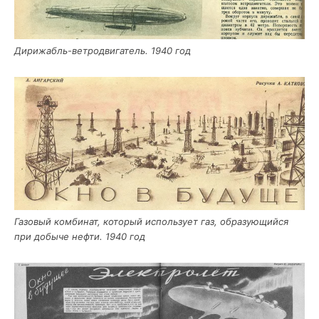
Дири­жабль-вет­ро­дви­га­тель. 1940 год
Газо­вый ком­би­нат, кото­рый исполь­зу­ет газ, обра­зу­ю­щий­ся
при добы­че неф­ти. 1940 год