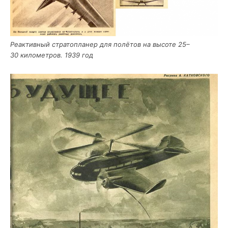
Реак­тив­ный стра­то­пла­нер для полё­тов на высо­те 25–
30 кило­мет­ров. 1939 год