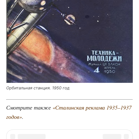
Орби­таль­ная стан­ция. 1950 год
Смот­ри­те так­же
«Ста­лин­ская рекла­ма 1935–1937
годов»
.