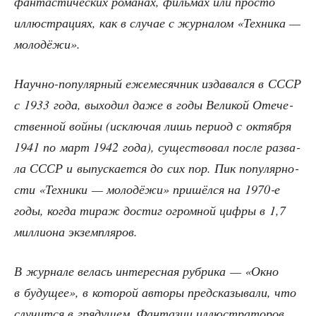
фан­та­сти­че­ских рома­нах, филь­мах или про­сто
иллю­стра­ци­ях, как в слу­чае с жур­на­лом «Тех­ни­ка —
молодёжи».
Науч­но-попу­ляр­ный еже­ме­сяч­ник изда­вал­ся в СССР
с 1933 года, выхо­дил даже в годы Вели­кой Оте­че­
ствен­ной вой­ны (исклю­чая лишь пери­од с октяб­ря
1941 по март 1942 года), суще­ство­вал после раз­ва­
ла СССР и выпус­ка­ет­ся до сих пор. Пик попу­ляр­но­
сти «Тех­ни­ки — моло­дё­жи» при­шёл­ся на 1970‑е
годы, когда тираж достиг огром­ной циф­ры в 1,7
мил­ли­о­на экземпляров.
В жур­на­ле велась инте­рес­ная руб­ри­ка — «Окно
в буду­щее», в кото­рой авто­ры пред­ска­зы­ва­ли, что
слу­чит­ся в гря­ду­щем. Фан­та­зии иллю­стра­то­ров