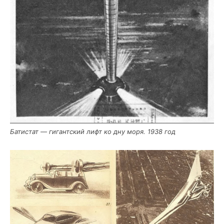
Бати­стат — гигант­ский лифт ко дну моря. 1938 год