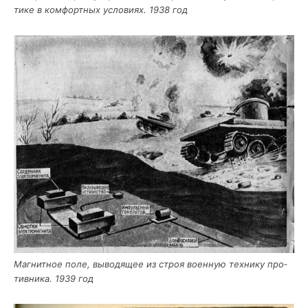
ти­ке в ком­форт­ных усло­ви­ях. 1938 год
Маг­нит­ное поле, выво­дя­щее из строя воен­ную тех­ни­ку про­
тив­ни­ка. 1939 год