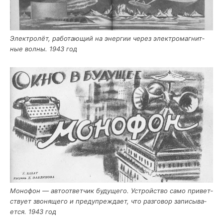
Элек­тро­лёт, рабо­та­ю­щий на энер­гии через элек­тро­маг­нит­
ные вол­ны. 1943 год
Моно­фон — авто­от­вет­чик буду­ще­го. Устрой­ство само при­вет­
ству­ет зво­ня­ще­го и пре­ду­пре­жда­ет, что раз­го­вор запи­сы­ва­
ет­ся. 1943 год