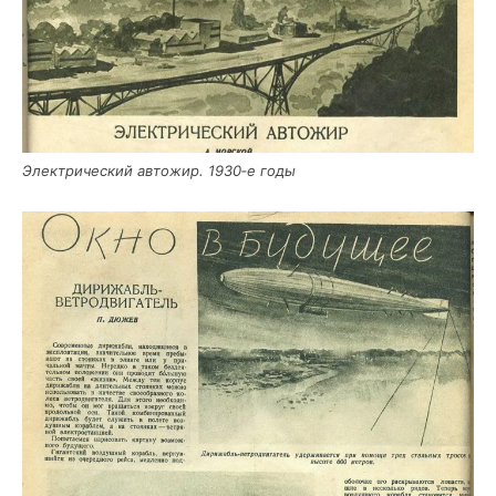
Элек­три­че­ский авто­жир. 1930‑е годы