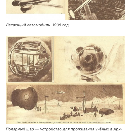
Лета­ю­щий авто­мо­биль. 1938 год
Поляр­ный шар — устрой­ство для про­жи­ва­ния учё­ных в Арк­