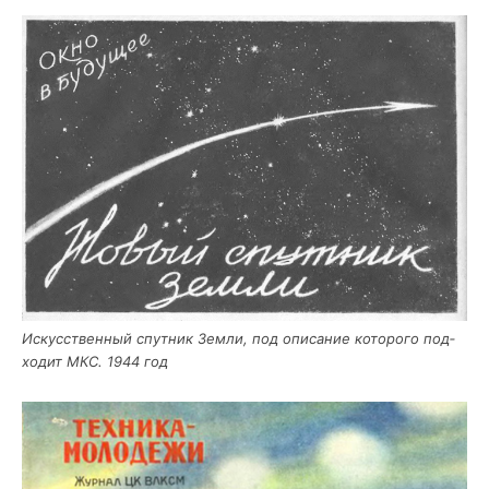
Искус­ствен­ный спут­ник Зем­ли, под опи­са­ние кото­ро­го под­
хо­дит МКС. 1944 год