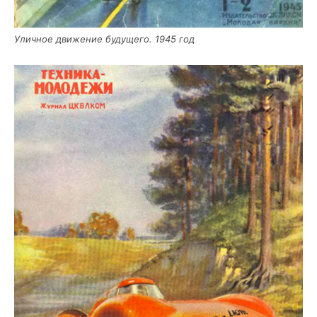
Улич­ное дви­же­ние буду­ще­го. 1945 год