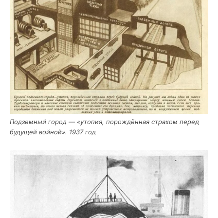
Под­зем­ный город — «уто­пия, порож­дён­ная стра­хом перед
буду­щей вой­ной». 1937 год