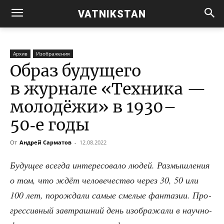
VATNIKSTAN
Архив
Изображения
Образ будущего
в журнале «Техника —
молодёжи» в 1930–
50‑е годы
От
Андрей Сарматов
-
12.08.2022
Буду­щее все­гда инте­ре­со­ва­ло людей. Раз­мыш­ле­ния
о том, что ждёт чело­ве­че­ство через 30, 50 или
100 лет, порож­да­ли самые сме­лые фан­та­зии. Про­
грес­сив­ный зав­траш­ний день изоб­ра­жа­ли в науч­но-