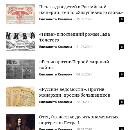
Печать для детей в Российской
империи: тепло «Задушевного слова»
Елизавета Хвалина
-
15.09.2021
0
«Нива» и последний роман Льва
Толстого
Елизавета Хвалина
-
21.07.2021
0
«Речь» против Первой мировой
войны
Елизавета Хвалина
-
04.06.2021
0
«Русские ведомости». Против
монархии, против большевиков
Елизавета Хвалина
-
22.01.2021
0
Отец Отечества: десять знаменитых
портретов Петра I
Елизавета Хвалина
-
10.09.2020
0