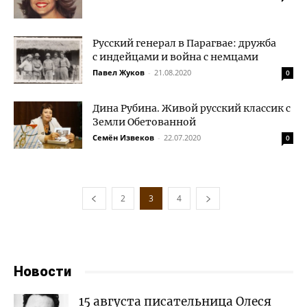
Русский генерал в Парагвае: дружба
с индейцами и война с немцами
Павел Жуков
-
21.08.2020
0
Дина Рубина. Живой русский классик с
Земли Обетованной
Семён Извеков
-
22.07.2020
0
2
3
4
Новости
15 августа писательница Олеся