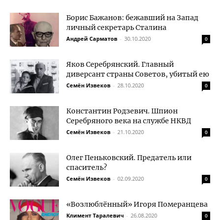
Борис Бажанов: бежавший на Запад
личный секретарь Сталина
Андрей Сарматов
-
30.10.2020
0
Яков Серебрянский. Главный
диверсант страны Советов, убитый ею
Семён Извеков
-
28.10.2020
0
Константин Родзевич. Шпион
Серебряного века на службе НКВД
Семён Извеков
-
21.10.2020
0
Олег Пеньковский. Предатель или
спаситель?
Семён Извеков
-
02.09.2020
0
«Возлюблённый» Игоря Померанцева
Климент Таралевич
-
26.08.2020
0