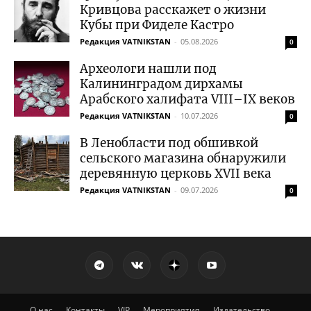
Кривцова расскажет о жизни
Кубы при Фиделе Кастро
Редакция VATNIKSTAN
-
05.08.2026
0
Археологи нашли под
Калининградом дирхамы
Арабского халифата VIII–IX веков
Редакция VATNIKSTAN
-
10.07.2026
0
В Ленобласти под обшивкой
сельского магазина обнаружили
деревянную церковь XVII века
Редакция VATNIKSTAN
-
09.07.2026
0
О нас
Контакты
VIP
Мероприятия
Издательство