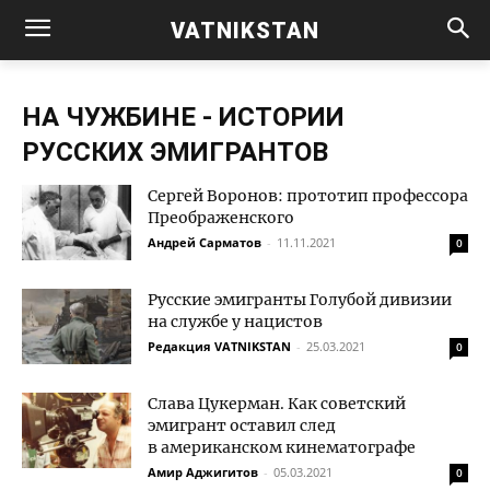
VATNIKSTAN
НА ЧУЖБИНЕ - ИСТОРИИ
РУССКИХ ЭМИГРАНТОВ
Сергей Воронов: прототип профессора
Преображенского
Андрей Сарматов
-
11.11.2021
0
Русские эмигранты Голубой дивизии
на службе у нацистов
Редакция VATNIKSTAN
-
25.03.2021
0
Слава Цукерман. Как советский
эмигрант оставил след
в американском кинематографе
Амир Аджигитов
-
05.03.2021
0