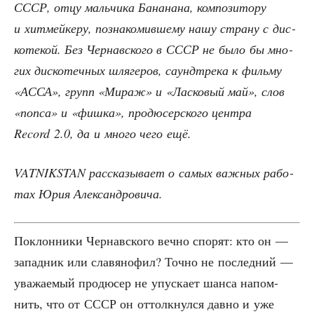
СССР, отцу маль­чи­ка Бана­на­на, ком­по­зи­то­ру
и хит­мей­ке­ру, позна­ко­мив­ше­му нашу стра­ну с дис­
ко­те­кой. Без Чер­нав­ско­го в СССР не было бы мно­
гих дис­ко­теч­ных шля­ге­ров, саунд­тре­ка к филь­му
«АССА», групп «Мираж» и «Лас­ко­вый май», слов
«попса» и «фиш­ка», про­дю­сер­ско­го цен­тра
Record 2.0, да и мно­го чего ещё.
VATNIKSTAN рас­ска­зы­ва­ет о самых важ­ных рабо­
тах Юрия Александровича.
Поклон­ни­ки Чер­нав­ско­го веч­но спо­рят: кто он —
запад­ник или сла­вя­но­фил? Точ­но не послед­ний —
ува­жа­е­мый про­дю­сер не упус­ка­ет шан­са напом­
нить, что от СССР он оттолк­нул­ся дав­но и уже