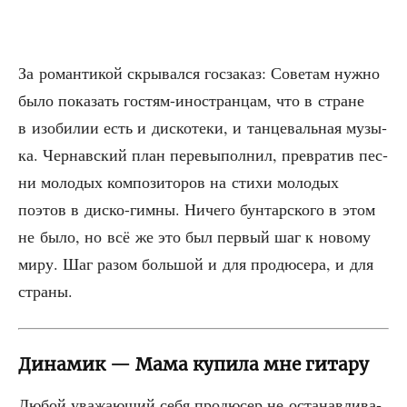
За роман­ти­кой скры­вал­ся гос­за­каз: Сове­там нуж­но
было пока­зать гостям-ино­стран­цам, что в стране
в изоби­лии есть и дис­ко­те­ки, и тан­це­валь­ная музы­
ка. Чер­нав­ский план пере­вы­пол­нил, пре­вра­тив пес­
ни моло­дых ком­по­зи­то­ров на сти­хи моло­дых
поэтов в дис­ко-гим­ны. Ниче­го бун­тар­ско­го в этом
не было, но всё же это был пер­вый шаг к ново­му
миру. Шаг разом боль­шой и для про­дю­се­ра, и для
страны.
Динамик — Мама купила мне гитару
Любой ува­жа­ю­щий себя про­дю­сер не оста­нав­ли­ва­