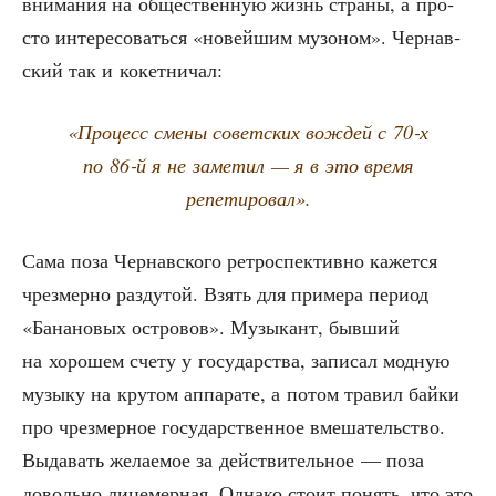
вни­ма­ния на обще­ствен­ную жизнь стра­ны, а про­
сто инте­ре­со­вать­ся «новей­шим музо­ном». Чер­нав­
ский так и кокетничал:
«Про­цесс сме­ны совет­ских вождей с 70‑х
по 86‑й я не заме­тил — я в это вре­мя
репетировал».
Сама поза Чер­нав­ско­го ретро­спек­тив­но кажет­ся
чрез­мер­но раз­ду­той. Взять для при­ме­ра пери­од
«Бана­но­вых ост­ро­вов». Музы­кант, быв­ший
на хоро­шем сче­ту у госу­дар­ства, запи­сал мод­ную
музы­ку на кру­том аппа­ра­те, а потом тра­вил бай­ки
про чрез­мер­ное госу­дар­ствен­ное вме­ша­тель­ство.
Выда­вать жела­е­мое за дей­стви­тель­ное — поза
доволь­но лице­мер­ная. Одна­ко сто­ит понять, что это