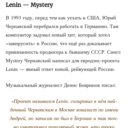
Lenin — Mystery
В 1993 году, перед тем как уехать в США, Юрий
Чер­нав­ский пере­брал­ся рабо­тать в Гер­ма­нию. Там
ком­по­зи­тор заду­мал новый хит, кото­рый хотел
«зави­ру­сить» в Рос­сии, что ещё раз дока­зы­ва­ет
при­вя­зан­ность про­дю­се­ра к быв­ше­му СССР. Син­гл
Mystery Чер­нав­ский напи­сал для еврод­энс-про­ек­та
Lenin — явный ответ новой, рей­ву­ю­щей России.
Музы­каль­ный жур­на­лист Денис Бояри­нов писал:
«Про­ект назы­вал­ся Lenin, соли­ро­вал в нём най­
ден­ный Чер­нав­ским в Москве вока­лист по име­ни
Андрей, но запи­сан он был в Бер­лине и так точ­
но ими­ти­ро­вал попу­ляр­ный жанр, что тре­ки