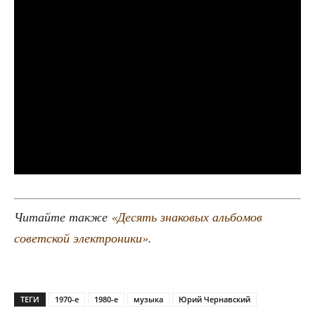
Читай­те так­же
«Десять зна­ко­вых аль­бо­мов
совет­ской элек­тро­ни­ки»
.
ТЕГИ
1970-е
1980-е
музыка
Юрий Чернавский