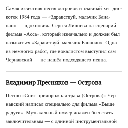
Самая извест­ная пес­ня ост­ро­вов и глав­ный хит дис­
ко­тек 1984 года — «Здрав­ствуй, маль­чик Бана­
нан» — вдох­но­ви­ла Сер­гея Лив­не­ва на сце­на­рий
филь­ма «Асса», кото­рый изна­чаль­но и дол­жен был
назы­вать­ся «Здрав­ствуй, маль­чик Бана­нан». Одна
из немно­гих работ, где вока­ли­стом высту­пил сам
Чер­нав­ский — не нашёл под­хо­дя­ще­го певца.
Владимир Пресняков — Острова
Пес­ню «Спит при­до­рож­ная тра­ва (Ост­ро­ва)» Чер­
нав­ский напи­сал спе­ци­аль­но для филь­ма «Выше
раду­ги». Музы­каль­ный номер дол­жен был стать
заклю­чи­тель­ным — с длин­ной инстру­мен­таль­ной