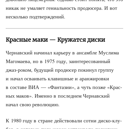
никак не ума­ля­ет гени­аль­ность про­дю­се­ра. И вот
несколь­ко подтверждений.
Красные маки — Кружатся диски
Чер­нав­ский начи­нал карье­ру в ансам­бле Мусли­ма
Маго­ма­е­ва, но в 1975 году, заин­те­ре­со­ван­ный
джаз-роком, буду­щий про­дю­сер поки­нул груп­пу
и начал осва­и­вать кла­виш­ные и аран­жи­ров­ки
в соста­ве ВИА — «Фан­та­зии», а чуть поз­же «Крас­
ных маков». Имен­но в послед­нем Чер­нав­ский
начал свою революцию.
К 1980 году в стране дей­ство­ва­ли сот­ни дис­ко-клу­
бов, в кото­рых диск-жокеи устра­и­ва­ли дис­ко­те­ки