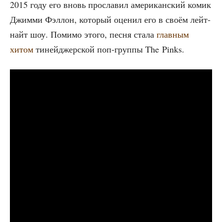
2015 году его вновь про­сла­вил аме­ри­кан­ский комик
Джим­ми Фэл­лон, кото­рый оце­нил его в сво­ём лейт-
найт шоу. Поми­мо это­го, пес­ня ста­ла
глав­ным
хитом
тиней­джер­ской поп-груп­пы The Pinks.