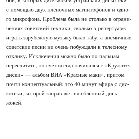
с помо­щью двух плё­ноч­ных маг­ни­то­фо­нов и одно­
го мик­ро­фо­на. Про­бле­ма была не столь­ко в огра­ни­
че­ни­ях совет­ский тех­ни­ки, сколь­ко в репер­ту­а­ре:
играть зару­беж­ную музы­ку было табу, а ане­мич­ные
совет­ские пес­ни не очень побуж­да­ли к телес­но­му
откли­ку. Исклю­че­ния мож­но было по паль­цам
пере­счи­тать, но счёт все­гда начи­нал­ся с «Кру­жат­ся
дис­ки» — аль­бом ВИА «Крас­ные маки», при­том
почти кон­цеп­ту­аль­ный: это 40 минут эфи­ра с дис­
ко­те­ки, кото­рой заправ­ля­ет влюб­лён­ный диск-
жокей.