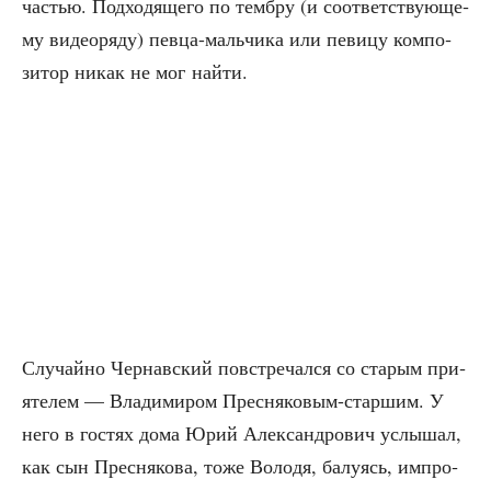
частью. Под­хо­дя­ще­го по темб­ру (и соот­вет­ству­ю­ще­
му видео­ря­ду) пев­ца-маль­чи­ка или певи­цу ком­по­
зи­тор никак не мог найти.
Слу­чай­но Чер­нав­ский повстре­чал­ся со ста­рым при­
я­те­лем — Вла­ди­ми­ром Прес­ня­ко­вым-стар­шим. У
него в гостях дома Юрий Алек­сан­дро­вич услы­шал,
как сын Прес­ня­ко­ва, тоже Воло­дя, балу­ясь, импро­