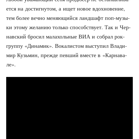
ет­ся на достиг­ну­том, а ищет новое вдох­но­ве­ние,
тем более веч­но меня­ю­щий­ся ланд­шафт поп-музы­
ки это­му жела­нию толь­ко спо­соб­ству­ет. Так и Чер­
нав­ский бро­сил мала­холь­ные ВИА и собрал рок-
груп­пу «Дина­мик». Вока­ли­стом высту­пил Вла­ди­
мир Кузь­мин, преж­де пев­ший вме­сте в «Кар­на­ва­
ле».