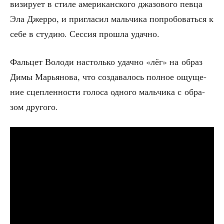
ви­зи­ру­ет в сти­ле аме­ри­кан­ско­го джа­зо­во­го пев­ца
Эла Джер­ро, и при­гла­сил маль­чи­ка попро­бо­вать­ся к
себе в сту­дию. Сес­сия про­шла удачно.
Фаль­цет Воло­ди настоль­ко удач­но «лёг» на образ
Димы Марья­но­ва, что созда­ва­лось пол­ное ощу­ще­
ние сцеп­лен­но­сти голо­са одно­го маль­чи­ка с обра­
зом другого.