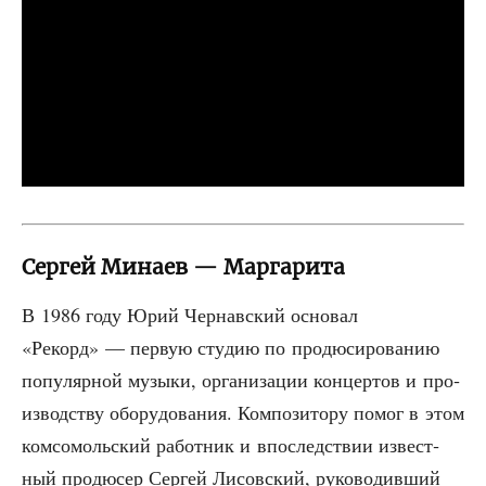
Cергей Минаев — Маргарита
В 1986 году Юрий Чер­нав­ский осно­вал
«Рекорд» — первую сту­дию по про­дю­си­ро­ва­нию
попу­ляр­ной музы­ки, орга­ни­за­ции кон­цер­тов и про­
из­вод­ству обо­ру­до­ва­ния. Ком­по­зи­то­ру помог в этом
ком­со­моль­ский работ­ник и впо­след­ствии извест­
ный про­дю­сер Сер­гей Лисов­ский, руко­во­див­ший