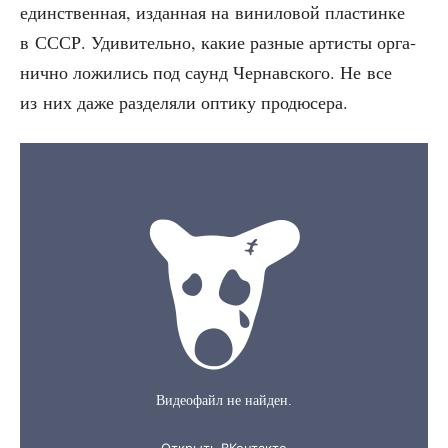
един­ствен­ная, издан­ная на вини­ло­вой пла­стин­ке
в СССР. Уди­ви­тель­но, какие раз­ные арти­сты орга­
нич­но ложи­лись под саунд Чер­нав­ско­го. Не все
из них даже раз­де­ля­ли опти­ку продюсера.