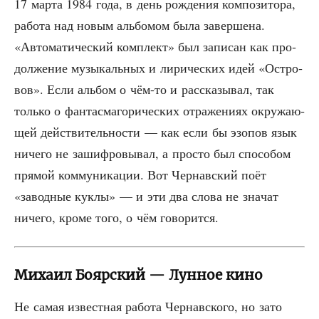
17 мар­та 1984 года, в день рож­де­ния ком­по­зи­то­ра,
рабо­та над новым аль­бо­мом была завер­ше­на.
«Авто­ма­ти­че­ский ком­плект» был запи­сан как про­
дол­же­ние музы­каль­ных и лири­че­ских идей «Ост­ро­
вов». Если аль­бом о чём-то и рас­ска­зы­вал, так
толь­ко о фан­тас­ма­го­ри­че­ских отра­же­ни­ях окру­жа­ю­
щей дей­стви­тель­но­сти — как если бы эзо­пов язык
ниче­го не зашиф­ро­вы­вал, а про­сто был спо­со­бом
пря­мой ком­му­ни­ка­ции. Вот Чер­нав­ский поёт
«завод­ные кук­лы» — и эти два сло­ва не зна­чат
ниче­го, кро­ме того, о чём говорится.
Михаил Боярский — Лунное кино
Не самая извест­ная рабо­та Чер­нав­ско­го, но зато