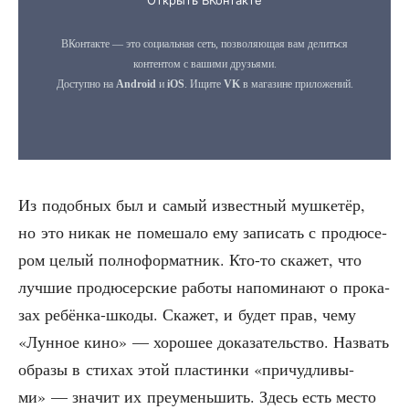
Из подоб­ных был и самый извест­ный муш­ке­тёр,
но это никак не поме­ша­ло ему запи­сать с про­дю­се­
ром целый пол­но­фор­мат­ник. Кто-то ска­жет, что
луч­шие про­дю­сер­ские рабо­ты напо­ми­на­ют о про­ка­
зах ребён­ка-шко­ды. Ска­жет, и будет прав, чему
«Лун­ное кино» — хоро­шее дока­за­тель­ство. Назвать
обра­зы в сти­хах этой пла­стин­ки «при­чуд­ли­вы­
ми» — зна­чит их пре­умень­шить. Здесь есть место