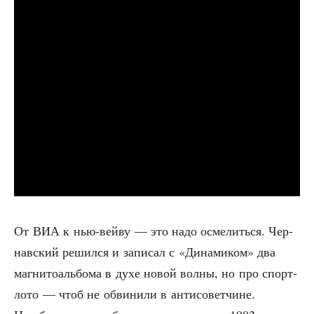
От ВИА к нью-вей­ву — это надо осме­лить­ся. Чер­
нав­ский решил­ся и запи­сал с «Дина­ми­ком» два
маг­ни­то­аль­бо­ма в духе новой вол­ны, но про спорт­
ло­то — чтоб не обви­ни­ли в анти­со­вет­чине.