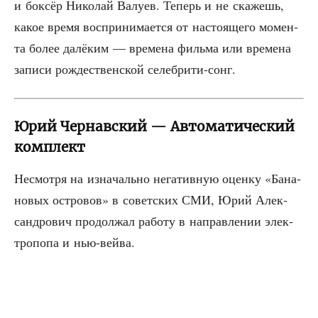
и бок­сёр Нико­лай Валу­ев. Теперь и не ска­жешь,
какое вре­мя вос­при­ни­ма­ет­ся от насто­я­ще­го момен­
та более далё­ким — вре­ме­на филь­ма или вре­ме­на
запи­си рож­де­ствен­ской селебрити-сонг.
Юрий Чернавский — Автоматический
комплект
Несмот­ря на изна­чаль­но нега­тив­ную оцен­ку «Бана­
но­вых ост­ро­вов» в совет­ских СМИ, Юрий Алек­
сан­дро­вич про­дол­жал рабо­ту в направ­ле­нии элек­
тро­по­па и нью-вейва.