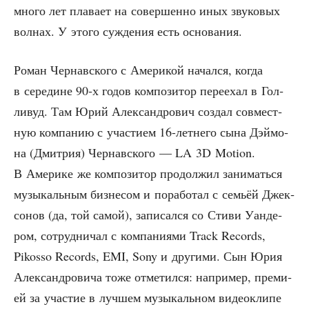
мно­го лет пла­ва­ет на совер­шен­но иных зву­ко­вых
вол­нах. У это­го суж­де­ния есть основания.
Роман Чер­нав­ско­го с Аме­ри­кой начал­ся, когда
в сере­дине 90‑х годов ком­по­зи­тор пере­ехал в Гол­
ли­вуд. Там Юрий Алек­сан­дро­вич создал сов­мест­
ную ком­па­нию с уча­сти­ем 16-лет­не­го сына Дэй­мо­
на (Дмит­рия) Чер­нав­ско­го — LA 3D Motion.
В Аме­ри­ке же ком­по­зи­тор про­дол­жил зани­мать­ся
музы­каль­ным биз­не­сом и пора­бо­тал с семьёй Джек­
со­нов (да, той самой), запи­сал­ся со Сти­ви Уан­де­
ром, сотруд­ни­чал с ком­па­ни­я­ми Track Records,
Pikosso Records, EMI, Sony и дру­ги­ми. Сын Юрия
Алек­сан­дро­ви­ча тоже отме­тил­ся: напри­мер, пре­ми­
ей за уча­стие в луч­шем музы­каль­ном видео­кли­пе