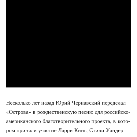
Несколь­ко лет назад Юрий Чер­нав­ский пере­де­лал
«Ост­ро­ва» в рож­де­ствен­скую пес­ню для рос­сий­ско-
аме­ри­кан­ско­го бла­го­тво­ри­тель­но­го про­ек­та, в кото­
ром при­ня­ли уча­стие Лар­ри Кинг, Сти­ви Уан­дер