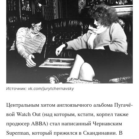
Источ­ник: vk.com/jurytchernavsky
Цен­траль­ным хитом англо­языч­но­го аль­бо­ма Пуга­чё­
вой Watch Out (над кото­рым, кста­ти, кор­пел так­же
про­дю­сер ABBA) стал напи­сан­ный Чер­нав­ским
Superman, кото­рый при­жил­ся в Скан­ди­на­вии. В