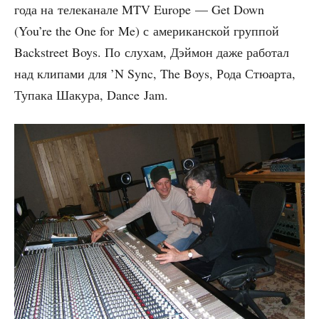
года на теле­ка­на­ле MTV Europe — Get Down
(You’re the One for Me) с аме­ри­кан­ской груп­пой
Backstreet Boys. По слу­хам, Дэй­мон даже рабо­тал
над кли­па­ми для ’N Sync, The Boys, Рода Стю­ар­та,
Тупа­ка Шаку­ра, Dance Jam.