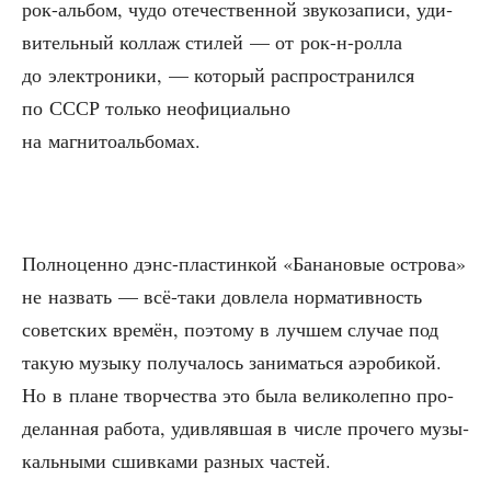
рок-аль­бом, чудо оте­че­ствен­ной зву­ко­за­пи­си, уди­
ви­тель­ный кол­лаж сти­лей — от рок-н-рол­ла
до элек­тро­ни­ки, — кото­рый рас­про­стра­нил­ся
по СССР толь­ко неофи­ци­аль­но
на магнитоальбомах.
Пол­но­цен­но дэнс-пла­стин­кой «Бана­но­вые ост­ро­ва»
не назвать — всё-таки довле­ла нор­ма­тив­ность
совет­ских вре­мён, поэто­му в луч­шем слу­чае под
такую музы­ку полу­ча­лось зани­мать­ся аэро­би­кой.
Но в плане твор­че­ства это была вели­ко­леп­но про­
де­лан­ная рабо­та, удив­ляв­шая в чис­ле про­че­го музы­
каль­ны­ми сшив­ка­ми раз­ных частей.