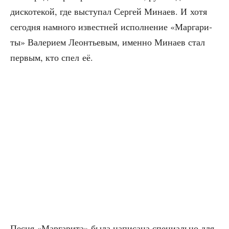
дис­ко­те­кой, где высту­пал Сер­гей Мина­ев. И хотя
сего­дня намно­го извест­ней испол­не­ние «Мар­га­ри­
ты» Вале­ри­ем Леон­тье­вым, имен­но Мина­ев стал
пер­вым, кто спел её.
Пес­ня «Мар­га­ри­та» была напи­са­на спе­ци­аль­но для