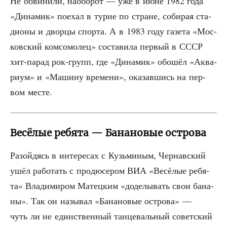
Не обви­ни­ли, наобо­рот — уже в июне 1982 года
«Дина­мик» поехал в турне по стране, соби­рая ста­
ди­о­ны и двор­цы спор­та. А в 1983 году газе­та «Мос­
ков­ский ком­со­мо­лец» соста­ви­ла пер­вый в СССР
хит-парад рок-групп, где «Дина­мик» обо­шёл «Аква­
ри­ум» и «Маши­ну вре­ме­ни», ока­зав­шись на пер­
вом месте.
Весёлые ребята — Банановые острова
Разой­дясь в инте­ре­сах с Кузь­ми­ным, Чер­нав­ский
ушёл рабо­тать с про­дю­се­ром ВИА «Весё­лые ребя­
та» Вла­ди­ми­ром Матец­ким «доде­лы­вать свои бана­
ны». Так он назы­вал «Бана­но­вые ост­ро­ва» —
чуть ли не един­ствен­ный тан­це­валь­ный совет­ский