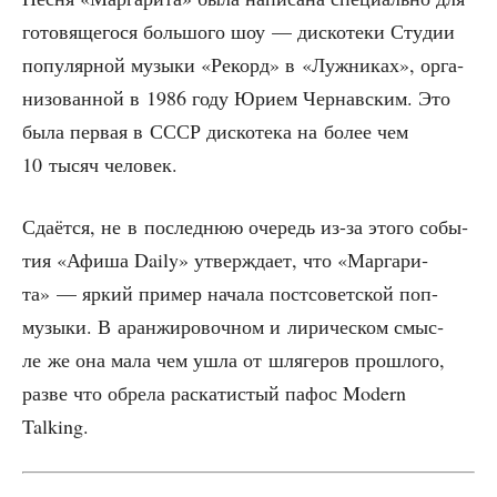
гото­вя­ще­го­ся боль­шо­го шоу — дис­ко­те­ки Сту­дии
попу­ляр­ной музы­ки «Рекорд» в «Луж­ни­ках», орга­
ни­зо­ван­ной в 1986 году Юри­ем Чер­нав­ским. Это
была пер­вая в СССР дис­ко­те­ка на более чем
10 тысяч человек.
Сда­ёт­ся, не в послед­нюю оче­редь из-за это­го собы­
тия «Афи­ша Daily» утвер­жда­ет, что «Мар­га­ри­
та» — яркий при­мер нача­ла пост­со­вет­ской поп-
музы­ки. В аран­жи­ро­воч­ном и лири­че­ском смыс­
ле же она мала чем ушла от шля­ге­ров про­шло­го,
раз­ве что обре­ла рас­ка­ти­стый пафос Modern
Talking.