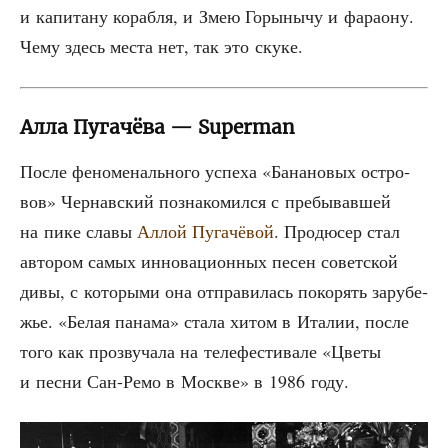
и капи­та­ну кораб­ля, и Змею Горы­ны­чу и фара­о­ну.
Чему здесь места нет, так это скуке.
Алла Пугачёва — Superman
После фено­ме­наль­но­го успе­ха «Бана­но­вых ост­ро­
вов» Чер­нав­ский позна­ко­мил­ся с пре­бы­вав­шей
на пике сла­вы
Аллой Пуга­чё­вой
. Про­дю­сер стал
авто­ром самых инно­ва­ци­он­ных песен совет­ской
дивы, с кото­ры­ми она отпра­ви­лась поко­рять зару­бе­
жье. «Белая пана­ма» ста­ла хитом в Ита­лии, после
того как про­зву­ча­ла на теле­фе­сти­ва­ле «Цве­ты
и пес­ни Сан-Ремо в Москве» в 1986 году.