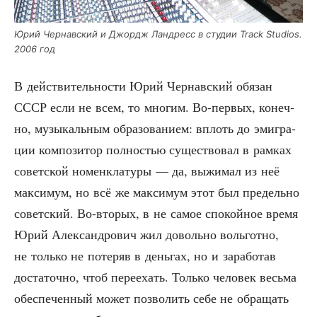
Юрий Чер­нав­ский и Джордж Ландресс в сту­дии Track Studios.
2006 год
В дей­стви­тель­но­сти Юрий Чер­нав­ский обя­зан
СССР если не всем, то мно­гим. Во-пер­вых, конеч­
но, музы­каль­ным обра­зо­ва­ни­ем: вплоть до эми­гра­
ции ком­по­зи­тор пол­но­стью суще­ство­вал в рам­ках
совет­ской номен­кла­ту­ры — да, выжи­мал из неё
мак­си­мум, но всё же мак­си­мум этот был пре­дель­но
совет­ский. Во-вто­рых, в не самое спо­кой­ное вре­мя
Юрий Алек­сан­дро­вич жил доволь­но воль­гот­но,
не толь­ко не поте­ряв в день­гах, но и зара­бо­тав
доста­точ­но, чтоб пере­ехать. Толь­ко чело­век весь­ма
обес­пе­чен­ный может поз­во­лить себе не обра­щать