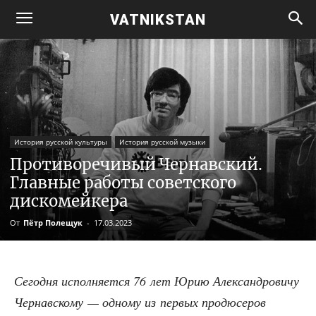
VATNIKSTAN
История русской культуры
История русской музыки
Противоречивый Чернавский.
Главные работы советского
дискомейкера
От
Пётр Полещук
-
17.03.2023
Сего­дня испол­ня­ет­ся 76 лет Юрию Алек­сан­дро­ви­чу
Чер­нав­ско­му — одно­му из пер­вых про­дю­се­ров