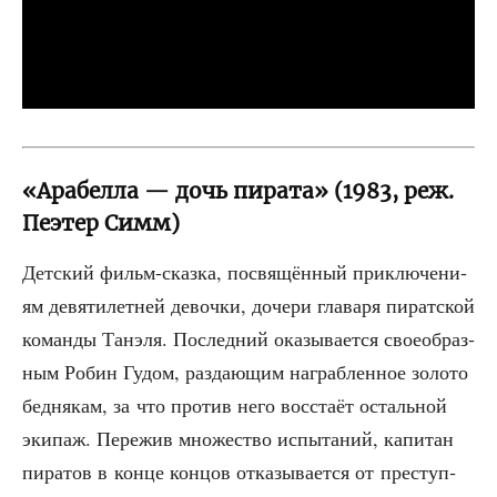
«Арабелла — дочь пирата» (1983, реж.
Пеэтер Симм)
Дет­ский фильм-сказ­ка, посвя­щён­ный при­клю­че­ни­
ям девя­ти­лет­ней девоч­ки, доче­ри гла­ва­ря пират­ской
коман­ды Танэ­ля. Послед­ний ока­зы­ва­ет­ся свое­об­раз­
ным Робин Гудом, раз­да­ю­щим награб­лен­ное золо­то
бед­ня­кам, за что про­тив него вос­ста­ёт осталь­ной
эки­паж. Пере­жив мно­же­ство испы­та­ний, капи­тан
пира­тов в кон­це кон­цов отка­зы­ва­ет­ся от пре­ступ­