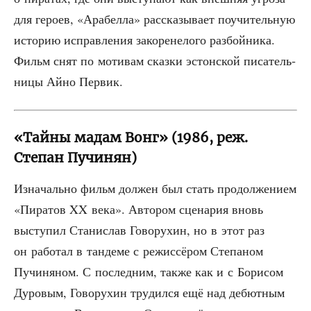
для геро­ев, «Ара­бел­ла» рас­ска­зы­ва­ет поучи­тель­ную
исто­рию исправ­ле­ния зако­ре­не­ло­го раз­бой­ни­ка.
Фильм снят по моти­вам сказ­ки эстон­ской писа­тель­
ни­цы Айно Первик.
«Тайны мадам Вонг» (1986, реж.
Степан Пучинян)
Изна­чаль­но фильм дол­жен был стать про­дол­же­ни­ем
«Пира­тов XX века». Авто­ром сце­на­рия вновь
высту­пил Ста­ни­слав Гово­ру­хин, но в этот раз
он рабо­тал в тан­де­ме с режис­сё­ром Сте­па­ном
Пучи­ня­ном. С послед­ним, так­же как и с Бори­сом
Дуро­вым, Гово­ру­хин тру­дил­ся ещё над дебют­ным