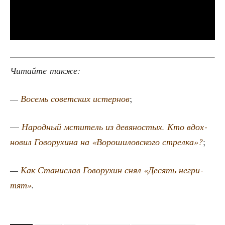
Читай­те также:
—
Восемь совет­ских истер­нов
;
—
Народ­ный мсти­тель из девя­но­стых. Кто вдох­
но­вил Гово­ру­хи­на на «Воро­ши­лов­ско­го стрел­ка»?
;
—
Как Ста­ни­слав Гово­ру­хин снял «Десять негри­
тят»
.