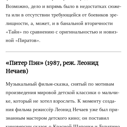
Воз­мож­но, дело и впрямь было в недо­стат­ках сюже­
та или в отсут­ствии тре­бу­ю­щей­ся от бое­ви­ков зре­
лищ­но­сти, а, может, и в баналь­ной вто­рич­но­сти
«Тайн» по срав­не­нию с ори­ги­наль­но­стью и новиз­
ной «Пира­тов».
«Питер Пэн» (1987, реж. Леонид
Нечаев)
Музы­каль­ный фильм-сказ­ка, сня­тый по моти­вам
про­из­ве­де­ния миро­вой дет­ской клас­си­ки о маль­чи­
ке, кото­рый не хотел взрос­леть. К момен­ту созда­
ния филь­ма режис­сёр Лео­нид Неча­ев уже был при­
знан­ным масте­ром дет­ско­го кино; он поста­вил
кино­вер­сии ска­зок о Крас­ной Шапоч­ке и Буратино.