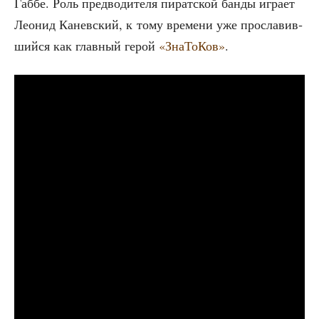
Габ­бе. Роль пред­во­ди­те­ля пират­ской бан­ды игра­ет
Лео­нид Канев­ский, к тому вре­ме­ни уже про­сла­вив­
ший­ся как глав­ный герой
«Зна­То­Ков»
.