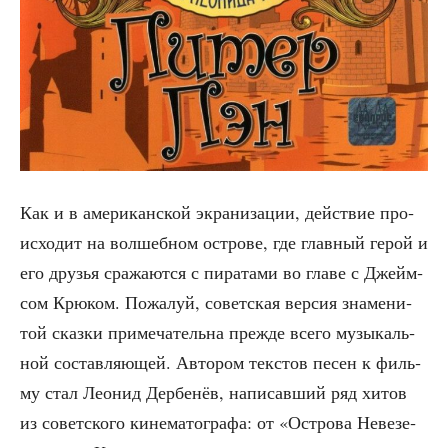
Как и в аме­ри­кан­ской экра­ни­за­ции, дей­ствие про­
ис­хо­дит на вол­шеб­ном ост­ро­ве, где глав­ный герой и
его дру­зья сра­жа­ют­ся с пира­та­ми во гла­ве с Джейм­
сом Крю­ком. Пожа­луй, совет­ская вер­сия зна­ме­ни­
той сказ­ки при­ме­ча­тель­на преж­де все­го музы­каль­
ной состав­ля­ю­щей. Авто­ром тек­стов песен к филь­
му стал Лео­нид Дер­бе­нёв, напи­сав­ший ряд хитов
из совет­ско­го кине­ма­то­гра­фа: от «Ост­ро­ва Неве­зе­