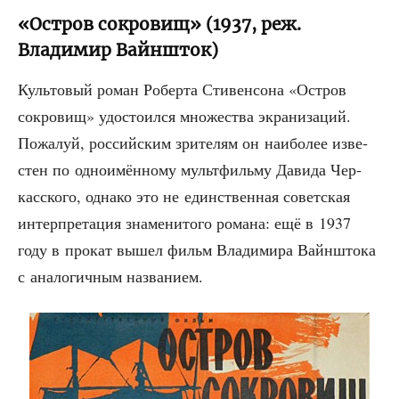
«Остров сокровищ» (1937, реж.
Владимир Вайншток)
Куль­то­вый роман Робер­та Сти­вен­со­на «Ост­ров
сокро­вищ» удо­сто­ил­ся мно­же­ства экра­ни­за­ций.
Пожа­луй, рос­сий­ским зри­те­лям он наи­бо­лее изве­
стен по одно­имён­но­му мульт­филь­му Дави­да Чер­
кас­ско­го, одна­ко это не един­ствен­ная совет­ская
интер­пре­та­ция зна­ме­ни­то­го рома­на: ещё в 1937
году в про­кат вышел фильм Вла­ди­ми­ра Вайн­што­ка
с ана­ло­гич­ным названием.