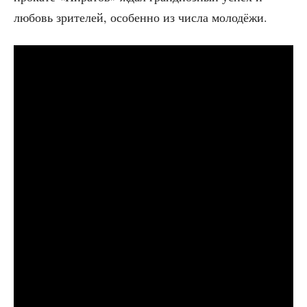
любовь зри­те­лей, осо­бен­но из чис­ла молодёжи.