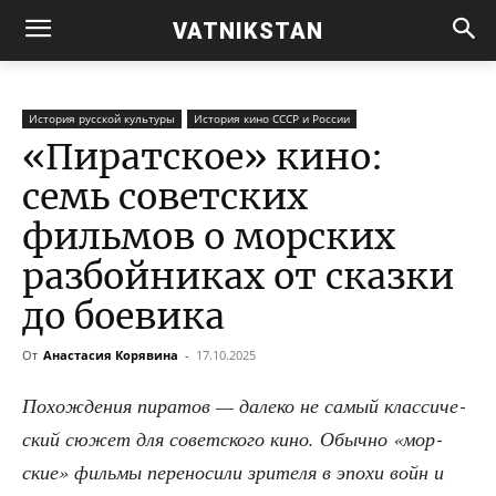
VATNIKSTAN
История русской культуры
История кино СССР и России
«Пиратское» кино:
семь советских
фильмов о морских
разбойниках от сказки
до боевика
От
Анастасия Корявина
-
17.10.2025
Похож­де­ния пира­тов — дале­ко не самый клас­си­че­
ский сюжет для совет­ско­го кино. Обыч­но «мор­
ские» филь­мы пере­но­си­ли зри­те­ля в эпо­хи войн и