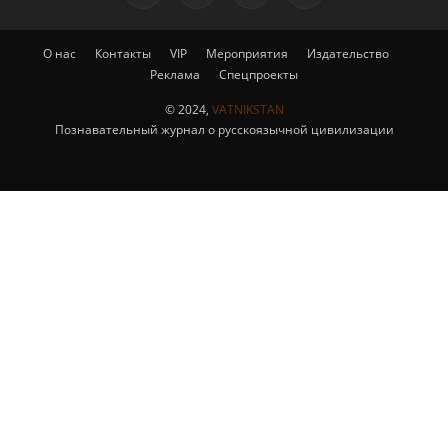
О нас
Контакты
VIP
Мероприятия
Издательство
Реклама
Спецпроекты
© 2024,
VATNIKSTAN
Познавательный журнал о русскоязычной цивилизации