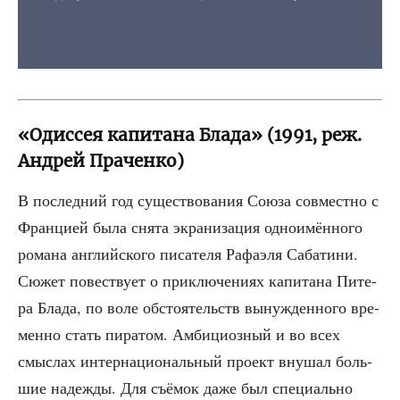
«Одиссея капитана Блада» (1991, реж.
Андрей Праченко)
В послед­ний год суще­ство­ва­ния Сою­за сов­мест­но с
Фран­ци­ей была сня­та экра­ни­за­ция одно­имён­но­го
рома­на англий­ско­го писа­те­ля Рафа­э­ля Саба­ти­ни.
Сюжет повест­ву­ет о при­клю­че­ни­ях капи­та­на Пите­
ра Бла­да, по воле обсто­я­тельств вынуж­ден­но­го вре­
мен­но стать пира­том. Амби­ци­оз­ный и во всех
смыс­лах интер­на­ци­о­наль­ный про­ект вну­шал боль­
шие надеж­ды. Для съё­мок даже был спе­ци­аль­но