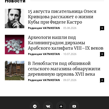
Новости
15 августа писательница Олеся
Кривцова расскажет о жизни
Кубы при Фиделе Кастро
Редакция VATNIKSTAN
-
05.08.2026
0
Археологи нашли под
Калининградом дирхамы
Арабского халифата VIII–IX веков
Редакция VATNIKSTAN
-
10.07.2026
0
В Ленобласти под обшивкой
сельского магазина обнаружили
деревянную церковь XVII века
Редакция VATNIKSTAN
-
09.07.2026
0