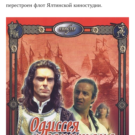
пере­стро­ен флот Ялтин­ской киностудии.