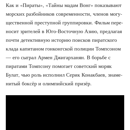
Как и «Пира­ты», «Тай­ны мадам Вонг» пока­зы­ва­ют
мор­ских раз­бой­ни­ков совре­мен­но­сти, чле­нов могу­
ще­ствен­ной пре­ступ­ной груп­пи­ров­ки. Фильм пере­
но­сит зри­те­лей в Юго-Восточ­ную Азию, пред­ла­гая
почти детек­тив­ную исто­рию поис­ков пират­ско­го
кла­да капи­та­ном гон­конг­ской поли­ции Томп­со­ном
— его сыг­рал Армен Джи­гар­ха­нян. В борь­бе с
пира­та­ми Томп­со­ну помо­га­ет совет­ский моряк
Булат, чью роль испол­нил Серик Конак­ба­ев, зна­ме­
ни­тый бок­сёр и олим­пий­ский призёр.