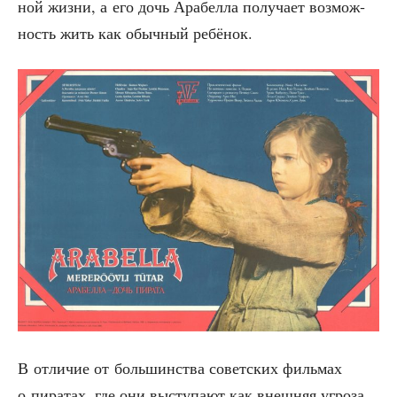
ной жиз­ни, а его дочь Ара­бел­ла полу­ча­ет воз­мож­
ность жить как обыч­ный ребёнок.
В отли­чие от боль­шин­ства совет­ских филь­мах
о пира­тах, где они высту­па­ют как внеш­няя угро­за