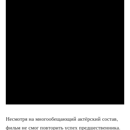
Несмот­ря на мно­го­обе­ща­ю­щий актёр­ский состав,
фильм не смог повто­рить успех пред­ше­ствен­ни­ка.