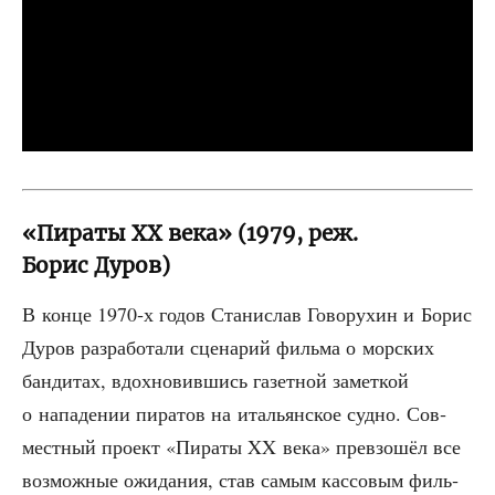
«Пираты XX века» (1979, реж.
Борис Дуров)
В кон­це 1970‑х годов Ста­ни­слав Гово­ру­хин и Борис
Дуров раз­ра­бо­та­ли сце­на­рий филь­ма о мор­ских
бан­ди­тах, вдох­но­вив­шись газет­ной замет­кой
о напа­де­нии пира­тов на ита­льян­ское суд­но. Сов­
мест­ный про­ект «Пира­ты XX века» пре­взо­шёл все
воз­мож­ные ожи­да­ния, став самым кас­со­вым филь­