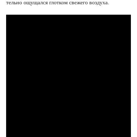
тель­но ощу­щал­ся глот­ком све­же­го воздуха.