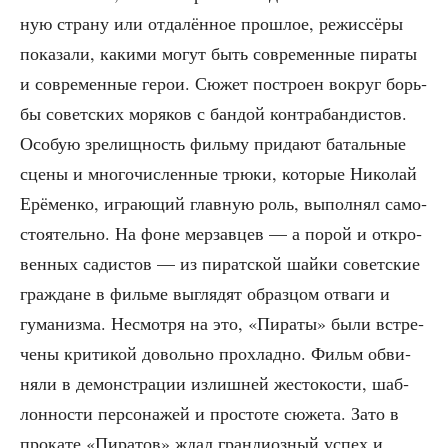
ную стра­ну или отда­лён­ное про­шлое, режис­сё­ры
пока­за­ли, каки­ми могут быть совре­мен­ные пира­ты
и совре­мен­ные герои. Сюжет постро­ен вокруг борь­
бы совет­ских моря­ков с бан­дой кон­тра­бан­ди­стов.
Осо­бую зре­лищ­ность филь­му при­да­ют баталь­ные
сце­ны и мно­го­чис­лен­ные трю­ки, кото­рые Нико­лай
Ерё­мен­ко, игра­ю­щий глав­ную роль, выпол­нял само­
сто­я­тель­но. На фоне мер­зав­цев — а порой и откро­
вен­ных сади­стов — из пират­ской шай­ки совет­ские
граж­дане в филь­ме выгля­дят образ­цом отва­ги и
гума­низ­ма. Несмот­ря на это, «Пира­ты» были встре­
че­ны кри­ти­кой доволь­но про­хлад­но. Фильм обви­
ня­ли в демон­стра­ции излиш­ней жесто­ко­сти, шаб­
лон­но­сти пер­со­на­жей и про­сто­те сюже­та. Зато в
про­ка­те «Пира­тов» ждал гран­ди­оз­ный успех и