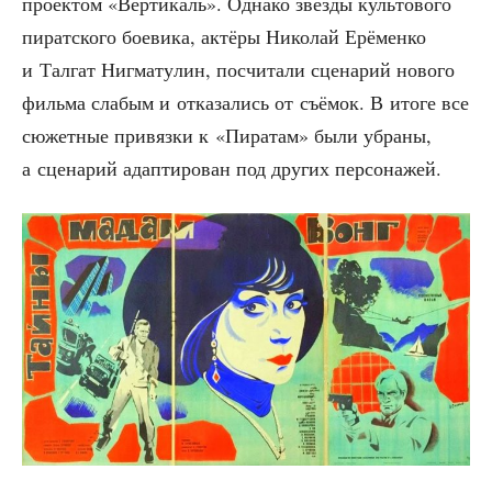
про­ек­том «Вер­ти­каль». Одна­ко звёз­ды куль­то­во­го
пират­ско­го бое­ви­ка, актё­ры Нико­лай Ерё­мен­ко
и Тал­гат Ниг­ма­ту­лин, посчи­та­ли сце­на­рий ново­го
филь­ма сла­бым и отка­за­лись от съё­мок. В ито­ге все
сюжет­ные при­вяз­ки к «Пира­там» были убра­ны,
а сце­на­рий адап­ти­ро­ван под дру­гих персонажей.