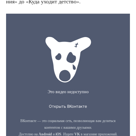
ния» до «Куда ухо­дит детство».