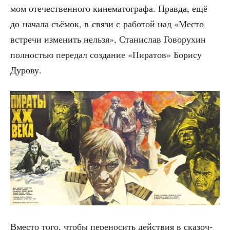
мом оте­че­ствен­но­го кине­ма­то­гра­фа. Прав­да, ещё
до нача­ла съё­мок, в свя­зи с рабо­той над «Место
встре­чи изме­нить нель­зя», Ста­ни­слав Гово­ру­хин
пол­но­стью пере­дал созда­ние «Пира­тов» Бори­су
Дурову.
Вме­сто того, что­бы пере­но­сить дей­ствия в ска­зоч­