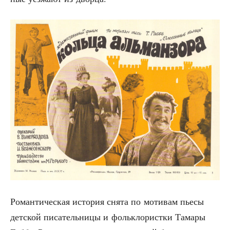
Роман­ти­че­ская исто­рия сня­та по моти­вам пье­сы
дет­ской писа­тель­ни­цы и фольк­ло­рист­ки Тама­ры