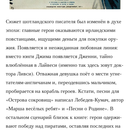
Сюжет шот­ланд­ско­го писа­те­ля был изме­нён в духе
эпо­хи: глав­ные герои ока­зы­ва­ют­ся ирланд­ски­ми
повстан­ца­ми, ищу­щи­ми день­ги для покуп­ки ору­
жия. Появ­ля­ет­ся и неожи­дан­ная любов­ная линия:
вме­сто юнги Джи­ма появ­ля­ет­ся Джен­ни, тай­но
влюб­лён­ная в Лай­ве­си (имен­но так здесь зовут док­
то­ра Ливси). Отваж­ная девуш­ка поёт о мести угне­
та­те­лям-англи­ча­нам и, пере­одев­шись маль­чи­ком,
про­би­ра­ет­ся на корабль геро­ев. Кста­ти, пес­ни для
«Ост­ро­ва сокро­вищ» напи­сал Лебе­дев-Кумач, автор
«Мар­ша весё­лых ребят» и «Пес­ни о Родине». В
осталь­ном сце­на­рий бли­зок к кни­ге: герои одер­жи­
ва­ют побе­ду над пира­та­ми, остав­ляя послед­них на