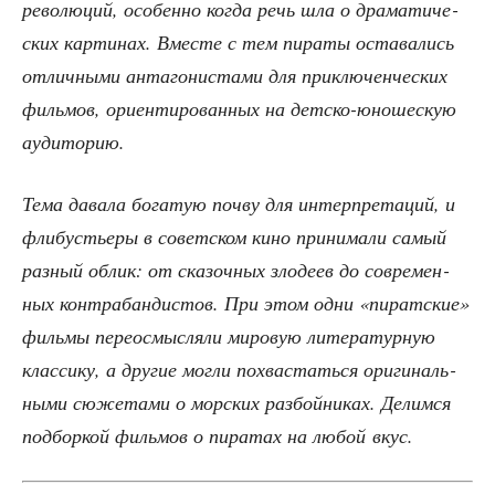
рево­лю­ций, осо­бен­но когда речь шла о дра­ма­ти­че­
ских кар­ти­нах. Вме­сте с тем пира­ты оста­ва­лись
отлич­ны­ми анта­го­ни­ста­ми для при­клю­чен­че­ских
филь­мов, ори­ен­ти­ро­ван­ных на дет­ско-юно­ше­скую
аудиторию.
Тема дава­ла бога­тую поч­ву для интер­пре­та­ций, и
фли­бу­стье­ры в совет­ском кино при­ни­ма­ли самый
раз­ный облик: от ска­зоч­ных зло­де­ев до совре­мен­
ных кон­тра­бан­ди­стов. При этом одни «пират­ские»
филь­мы пере­осмыс­ля­ли миро­вую лите­ра­тур­ную
клас­си­ку, а дру­гие мог­ли похва­стать­ся ори­ги­наль­
ны­ми сюже­та­ми о мор­ских раз­бой­ни­ках. Делим­ся
под­бор­кой филь­мов о пира­тах на любой вкус.