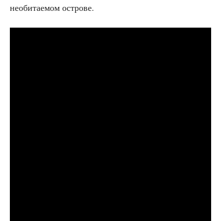
необи­та­е­мом острове.