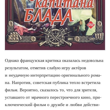
Одна­ко фран­цуз­ская кри­ти­ка ока­за­лась недо­воль­на
резуль­та­том, отме­тив сла­бую игру актё­ров
и неудач­ную интер­пре­та­цию ори­ги­наль­но­го рома­
на. Напро­тив, совет­ская пуб­ли­ка теп­ло встре­ти­ла
фильм. Веро­ят­но, ска­за­лось то, что для зри­те­ля,
устав­ше­го от мрач­но­го пере­стро­еч­но­го кино, при­
клю­чен­че­ский фильм о друж­бе и люб­ви дей­стви­