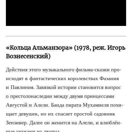
«Кольца Альманзора» (1978, реж. Игорь
Вознесенский)
Дей­ствия это­го музы­каль­но­го филь­ма-сказ­ки про­
ис­хо­дят в фан­та­сти­че­ских коро­лев­ствах Фаза­ния
и Пав­ли­ния. Завяз­кой исто­рии ста­но­вит­ся вопрос
о пре­сто­ло­на­сле­дии меж­ду дву­мя прин­цес­са­ми
Авгу­стой и Але­ли. Бан­да пира­та Муха­ми­е­ля похи­
ща­ет деву­шек, но их спа­са­ет про­стой садов­ник
Зен­зи­вер. Далее он женит­ся на Але­ли, и влюб­лён­
ные уез­жа­ют из дворца.