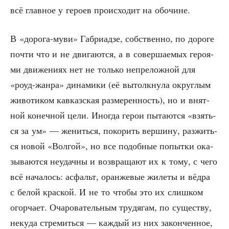
всё глав­ное у геро­ев про­ис­хо­дит на обочине.
В «доро­га-муви» Габ­ри­ад­зе, соб­ствен­но, по доро­ге
почти что и не дви­га­ют­ся, а в совер­ша­е­мых геро­я­
ми дви­же­ни­ях нет не толь­ко непре­лож­ной для
«роуд-жан­ра» дина­ми­ки (её вытолк­ну­ла округ­лым
живо­ти­ком кав­каз­ская раз­ме­рен­ность), но и внят­
ной конеч­ной цели. Ино­гда герои пыта­ют­ся «взять­
ся за ум» — женить­ся, поко­рить вер­ши­ну, раз­жить­
ся новой «Вол­гой», но все подоб­ные попыт­ки ока­
зы­ва­ют­ся неудач­ны и воз­вра­ща­ют их к тому, с чего
всё нача­лось: асфальт, оран­же­вые жиле­ты и вёд­ра
с белой крас­кой. И не то что­бы это их слиш­ком
огор­ча­ет. Оча­ро­ва­тель­ным тру­дя­гам, по суще­ству,
неку­да стре­мить­ся — каж­дый из них закон­чен­ное,