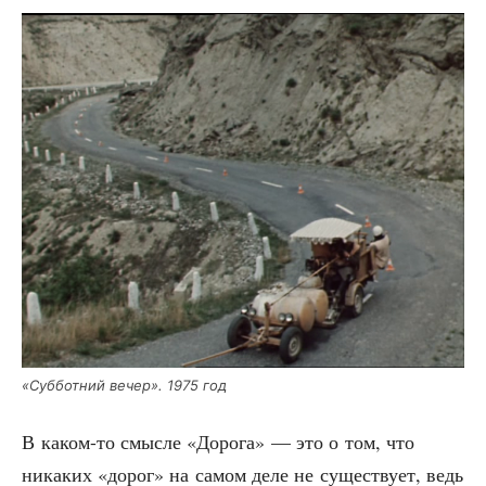
«Суб­бот­ний вечер». 1975 год
В каком-то смыс­ле «Доро­га» — это о том, что
ника­ких «дорог» на самом деле не суще­ству­ет, ведь