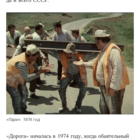
«Пари». 1974 год
«Доро­га» нача­лась в 1974 году, когда оба­я­тель­ный