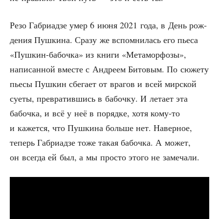
Резо Габ­ри­ад­зе умер 6 июня 2021 года, в День рож­
де­ния Пуш­ки­на. Сра­зу же вспом­ни­лась его пье­са
«Пуш­кин-бабоч­ка» из кни­ги «Мета­мор­фо­зы»,
напи­сан­ной вме­сте с Андре­ем Бито­вым. По сюже­ту
пье­сы Пуш­кин сбе­га­ет от вра­гов и всей мир­ской
суе­ты, пре­вра­тив­шись в бабоч­ку. И лета­ет эта
бабоч­ка, и всё у неё в поряд­ке, хотя кому-то
и кажет­ся, что Пуш­ки­на боль­ше нет. Навер­ное,
теперь Габ­ри­ад­зе тоже такая бабоч­ка. А может,
он все­гда ей был, а мы про­сто это­го не замечали.