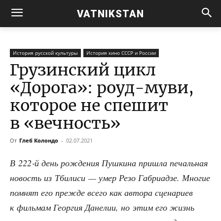
VATNIKSTAN
История русской культуры
История кино СССР и России
Грузинский цикл
«Дорога»: роуд-муви,
которое не спешит
в «вечность»
От
Глеб Колондо
-
02.07.2021
В 222‑й день рож­де­ния Пуш­ки­на при­шла печаль­ная
новость из Тби­ли­си — умер Резо Габ­ри­ад­зе. Мно­гие
пом­нят его преж­де все­го как авто­ра сце­на­ри­ев
к филь­мам Геор­гия Дане­лии, но этим его жизнь