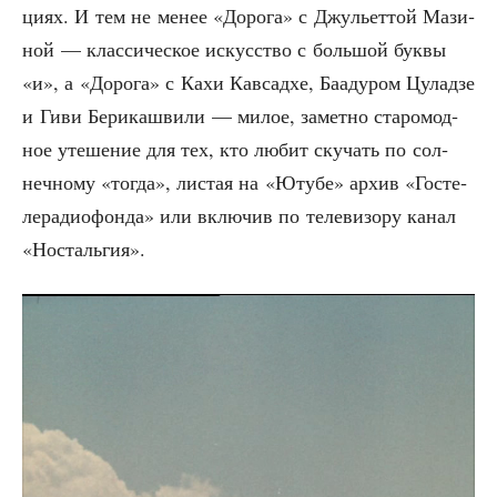
ци­ях. И тем не менее «Доро­га» с Джу­льет­той Мази­
ной — клас­си­че­ское искус­ство с боль­шой бук­вы
«и», а «Доро­га» с Кахи Кав­са­д­хе, Баа­ду­ром Цулад­зе
и Гиви Бери­ка­шви­ли — милое, замет­но ста­ро­мод­
ное уте­ше­ние для тех, кто любит ску­чать по сол­
неч­но­му «тогда», листая на «Юту­бе» архив «Госте­
ле­ра­дио­фон­да» или вклю­чив по теле­ви­зо­ру канал
«Носталь­гия».