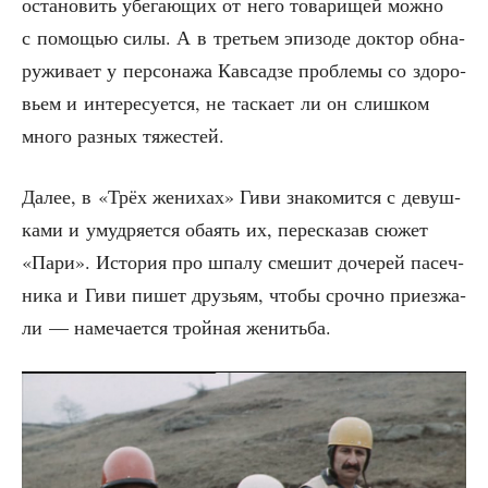
оста­но­вить убе­га­ю­щих от него това­ри­щей мож­но
с помо­щью силы. А в тре­тьем эпи­зо­де док­тор обна­
ру­жи­ва­ет у пер­со­на­жа Кав­сад­зе про­бле­мы со здо­ро­
вьем и инте­ре­су­ет­ся, не тас­ка­ет ли он слиш­ком
мно­го раз­ных тяжестей.
Далее, в «Трёх жени­хах» Гиви зна­ко­мит­ся с девуш­
ка­ми и умуд­ря­ет­ся оба­ять их, пере­ска­зав сюжет
«Пари». Исто­рия про шпа­лу сме­шит доче­рей пасеч­
ни­ка и Гиви пишет дру­зьям, что­бы сроч­но при­ез­жа­
ли — наме­ча­ет­ся трой­ная женитьба.