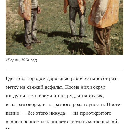
«Пари». 1974 год
Где-то за горо­дом дорож­ные рабо­чие нано­сят раз­
мет­ку на све­жий асфальт. Кро­ме них вокруг
ни души: есть вре­мя и на труд, и на отдых,
и на раз­го­во­ры, и на раз­но­го рода глу­по­сти. Посте­
пен­но — без это­го нику­да — из при­от­кры­то­го
окош­ка веч­но­сти начи­на­ет скво­зить мета­фи­зи­кой.