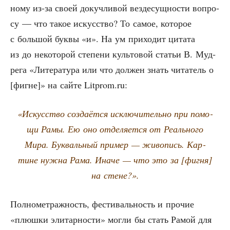
но­му из-за сво­ей докуч­ли­вой вез­де­сущ­но­сти вопро­
су — что такое искус­ство? То самое, кото­рое
с боль­шой бук­вы «и». На ум при­хо­дит цита­та
из до неко­то­рой сте­пе­ни куль­то­вой ста­тьи В. Муд­
ре­га «Лите­ра­ту­ра или что дол­жен знать чита­тель о
[фигне]» на сай­те Litprom.ru:
«Искус­ство созда­ёт­ся исклю­чи­тель­но при помо­
щи Рамы. Ею оно отде­ля­ет­ся от Реаль­но­го
Мира. Бук­валь­ный при­мер — живо­пись. Кар­
тине нуж­на Рама. Ина­че — что это за [фиг­ня]
на стене?».
Пол­но­мет­раж­ность, фести­валь­ность и про­чие
«плюш­ки эли­тар­но­сти» мог­ли бы стать Рамой для