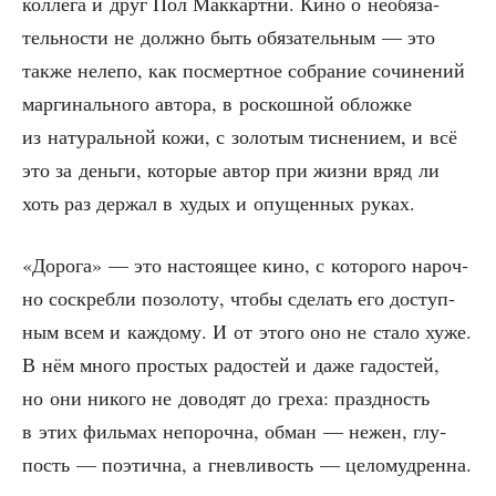
кол­ле­га и друг Пол Мак­карт­ни. Кино о необя­за­
тель­но­сти не долж­но быть обя­за­тель­ным — это
так­же неле­по, как посмерт­ное собра­ние сочи­не­ний
мар­ги­наль­но­го авто­ра, в рос­кош­ной облож­ке
из нату­раль­ной кожи, с золо­тым тис­не­ни­ем, и всё
это за день­ги, кото­рые автор при жиз­ни вряд ли
хоть раз дер­жал в худых и опу­щен­ных руках.
«Доро­га» — это насто­я­щее кино, с кото­ро­го нароч­
но соскреб­ли позо­ло­ту, что­бы сде­лать его доступ­
ным всем и каж­до­му. И от это­го оно не ста­ло хуже.
В нём мно­го про­стых радо­стей и даже гадо­стей,
но они нико­го не дово­дят до гре­ха: празд­ность
в этих филь­мах непо­роч­на, обман — нежен, глу­
пость — поэ­тич­на, а гнев­ли­вость — целомудренна.