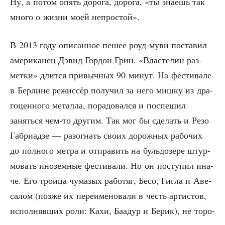
Ну, а потом опять доро­га, доро­га, «ты зна­ешь так
мно­го о жиз­ни моей непростой».
В 2013 году опи­сан­ное пешее роуд-муви поста­вил
аме­ри­ка­нец Дэвид Гор­дон Грин. «Вла­сте­лин раз­
мет­ки» длит­ся при­выч­ных 90 минут. На фести­ва­ле
в Бер­лине режис­сёр полу­чил за него миш­ку из дра­
го­цен­но­го метал­ла, пора­до­вал­ся и поспе­шил
занять­ся чем-то дру­гим. Так мог бы сде­лать и Резо
Габ­ри­ад­зе — разо­гнать сво­их дорож­ных рабо­чих
до пол­но­го мет­ра и отпра­вить на буль­до­зе­ре штур­
мо­вать ино­зем­ные фести­ва­ли. Но он посту­пил ина­
че. Его тро­и­ца чума­зых рабо­тяг, Бесо, Гиг­ла и Аве­
са­лом (поз­же их пере­име­но­ва­ли в честь арти­стов,
испол­няв­ших роли: Кахи, Баа­дур и Берик), не торо­