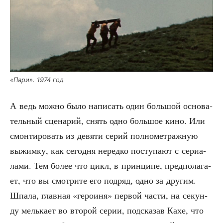
«Пари». 1974 год
А ведь мож­но было напи­сать один боль­шой осно­ва­
тель­ный сце­на­рий, снять одно боль­шое кино. Или
смон­ти­ро­вать из девя­ти серий пол­но­мет­раж­ную
выжим­ку, как сего­дня неред­ко посту­па­ют с сери­а­
ла­ми. Тем более что цикл, в прин­ци­пе, пред­по­ла­га­
ет, что вы смот­ри­те его под­ряд, одно за дру­гим.
Шпа­ла, глав­ная «геро­и­ня» пер­вой части, на секун­
ду мель­ка­ет во вто­рой серии, под­ска­зав Кахе, что