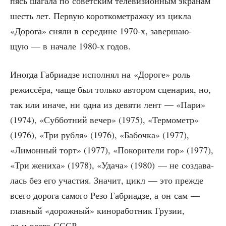
пясь шага­ла по совет­ским теле­ви­зи­он­ным экра­нам
шесть лет. Первую корот­ко­мет­раж­ку из цик­ла
«Доро­га» сня­ли в сере­дине 1970‑х, завер­ша­ю­
щую — в нача­ле 1980‑х годов.
Ино­гда Габ­ри­ад­зе испол­нял на «Доро­ге» роль
режис­сё­ра, чаще был толь­ко авто­ром сце­на­рия, но,
так или ина­че, ни одна из девя­ти лент — «Пари»
(1974), «Суб­бот­ний вечер» (1975), «Тер­мо­метр»
(1976), «Три руб­ля» (1976), «Бабоч­ка» (1977),
«Лимон­ный торт» (1977), «Поко­ри­те­ли гор» (1977),
«Три жени­ха» (1978), «Уда­ча» (1980) — не созда­ва­
лась без его уча­стия. Зна­чит, цикл — это преж­де
все­го доро­га само­го Резо Габ­ри­ад­зе, а он сам —
глав­ный «дорож­ный» кино­ра­бот­ник Гру­зии,
да и все­го СССР.