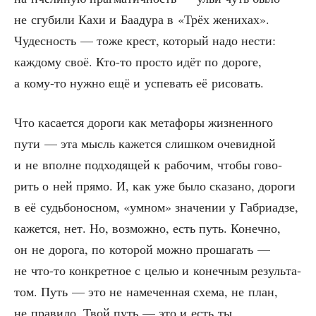
не сгу­би­ли Кахи и Баа­ду­ра в «Трёх жени­хах».
Чудес­ность — тоже крест, кото­рый надо нести:
каж­до­му своё. Кто-то про­сто идёт по доро­ге,
а кому-то нуж­но ещё и успе­вать её рисовать.
Что каса­ет­ся доро­ги как мета­фо­ры жиз­нен­но­го
пути — эта мысль кажет­ся слиш­ком оче­вид­ной
и не вполне под­хо­дя­щей к рабо­чим, что­бы гово­
рить о ней пря­мо. И, как уже было ска­за­но, доро­ги
в её судь­бо­нос­ном, «умном» зна­че­нии у Габ­ри­ад­зе,
кажет­ся, нет. Но, воз­мож­но, есть путь. Конеч­но,
он не доро­га, по кото­рой мож­но про­ша­гать —
не что-то кон­крет­ное с целью и конеч­ным резуль­та­
том. Путь — это не наме­чен­ная схе­ма, не план,
не пра­ви­ло. Твой путь — это и есть ты.