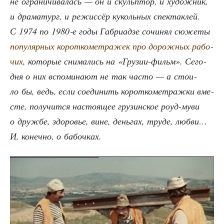
не огра­ни­чи­ва­лась — он и скуль­птор, и худож­ник,
и дра­ма­тург, и режис­сёр куколь­ных спек­так­лей.
С 1974 по 1980‑е годы Габ­ри­ад­зе сочи­нял сюже­ты
попу­ляр­ных корот­ко­мет­ра­жек про дорож­ных рабо­
чих
, кото­рые сни­ма­лись на «Гру­зии-фильм». Сего­
дня о них вспо­ми­на­ют не так часто — а сто­и­
ло бы, ведь, если соеди­нить корот­ко­мет­раж­ки вме­
сте, полу­чит­ся насто­я­щее гру­зин­ское роуд-муви
о друж­бе, здо­ро­вье, вине, день­гах, тру­де, люб­ви…
И, конеч­но, о бабочках.