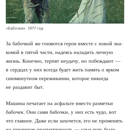
«Бабоч­ка». 1977 год
За бабоч­кой же гоня­ют­ся герои вме­сте с новой зна­
ко­мой в пятой части, наде­ясь нала­дить лич­ную
жизнь. Конеч­но, тер­пят неуда­чу, но побеж­да­ют —
в серд­цах у них все­гда будет жить память о ярком
сию­ми­нут­ном пере­жи­ва­нии, кото­рое нико­гда
не раз­да­вит быт.
Маши­на печа­та­ет на асфаль­те вме­сто раз­мет­ки
бабо­чек. Они сами бабоч­ки, у них есть чудо, вот
что глав­ное. Даже если захо­чет­ся, его не про­ме­нять
на пче­ли­ную праг­ма­тич­ность — ульи чуть было