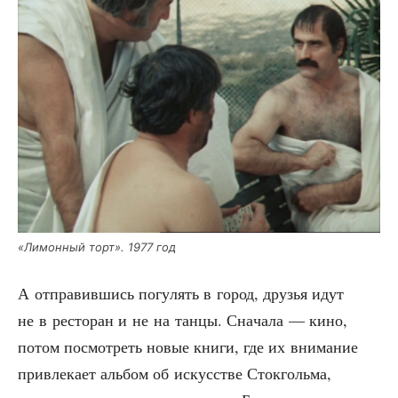
«Лимон­ный торт». 1977 год
А отпра­вив­шись погу­лять в город, дру­зья идут
не в ресто­ран и не на тан­цы. Сна­ча­ла — кино,
потом посмот­реть новые кни­ги, где их вни­ма­ние
при­вле­ка­ет аль­бом об искус­стве Сток­голь­ма,