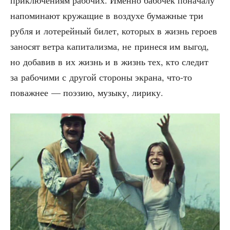
при­клю­че­ни­ям рабо­чих. Имен­но бабо­чек пона­ча­лу
напо­ми­на­ют кру­жа­щие в воз­ду­хе бумаж­ные три
руб­ля и лоте­рей­ный билет, кото­рых в жизнь геро­ев
зано­сят вет­ра капи­та­лиз­ма, не при­не­ся им выгод,
но доба­вив в их жизнь и в жизнь тех, кто сле­дит
за рабо­чи­ми с дру­гой сто­ро­ны экра­на, что-то
поваж­нее — поэ­зию, музы­ку, лирику.