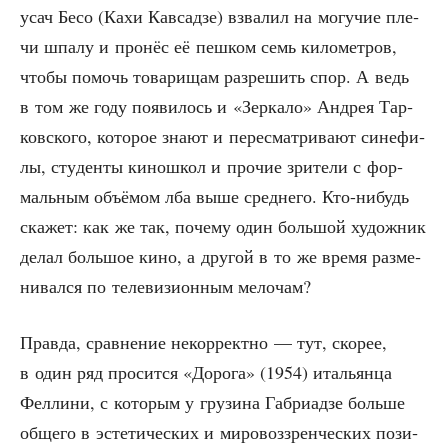
усач Бесо (Кахи Кав­сад­зе) взва­лил на могу­чие пле­
чи шпа­лу и про­нёс её пеш­ком семь кило­мет­ров,
что­бы помочь това­ри­щам раз­ре­шить спор. А ведь
в том же году появи­лось и «Зер­ка­ло» Андрея Тар­
ков­ско­го, кото­рое зна­ют и пере­смат­ри­ва­ют сине­фи­
лы, сту­ден­ты кино­школ и про­чие зри­те­ли с фор­
маль­ным объ­ё­мом лба выше сред­не­го. Кто-нибудь
ска­жет: как же так, поче­му один боль­шой худож­ник
делал боль­шое кино, а дру­гой в то же вре­мя раз­ме­
ни­вал­ся по теле­ви­зи­он­ным мелочам?
Прав­да, срав­не­ние некор­рект­но — тут, ско­рее,
в один ряд про­сит­ся «Доро­га» (1954) ита­льян­ца
Фел­ли­ни, с кото­рым у гру­зи­на Габ­ри­ад­зе боль­ше
обще­го в эсте­ти­че­ских и миро­воз­зрен­че­ских пози­