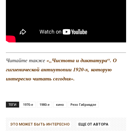
Читай­те так­же
«„Чисто­та и дик­та­ту­ра“. О
гиги­е­ни­че­ской анти­уто­пии 1920‑х, кото­рую
инте­рес­но читать сего­дня».
ТЕГИ
1970-е
1980-е
кино
Резо Габриадзе
ЭТО МОЖЕТ БЫТЬ ИНТЕРЕСНО
ЕЩЕ ОТ АВТОРА