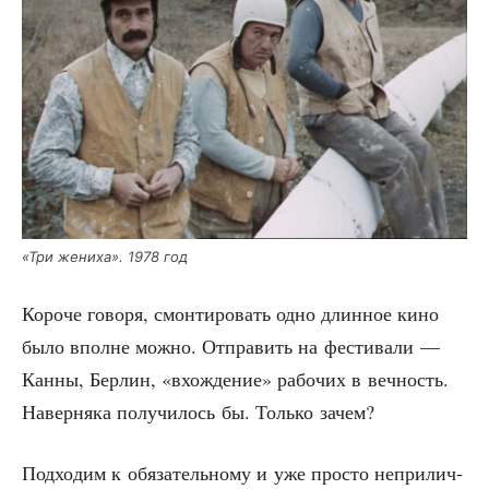
«Три жени­ха». 1978 год
Коро­че гово­ря, смон­ти­ро­вать одно длин­ное кино
было вполне мож­но. Отпра­вить на фести­ва­ли —
Кан­ны, Бер­лин, «вхож­де­ние» рабо­чих в веч­ность.
Навер­ня­ка полу­чи­лось бы. Толь­ко зачем?
Под­хо­дим к обя­за­тель­но­му и уже про­сто непри­лич­