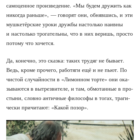
само­цен­ное про­из­ве­де­ние. «Мы будем дру­жить как
нико­гда рань­ше», — гово­рят они, обняв­шись, и эти
муш­ке­тёр­ские уро­ки друж­бы настоль­ко наив­ны
и настоль­ко тро­га­тель­ны, что в них веришь, про­сто
пото­му что хочется.
Да, конеч­но, это сказ­ка: таких тру­дяг не быва­ет.
Ведь, кро­ме про­че­го, рабо­тя­ги ещё и не пьют. По
чистой слу­чай­но­сти в «Лимон­ном тор­те» они ока­
зы­ва­ют­ся в вытрез­ви­те­ле, и там, обмо­тан­ные в про­
сты­ни, слов­но антич­ные фило­со­фы в тогах, тра­ги­
че­ски при­чи­та­ют: «Какой позор».