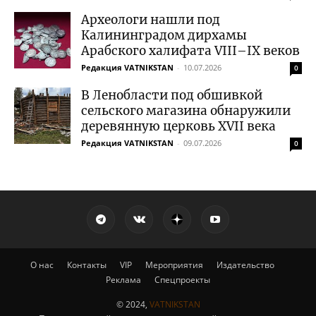
Археологи нашли под
Калининградом дирхамы
Арабского халифата VIII–IX веков
Редакция VATNIKSTAN
-
10.07.2026
0
В Ленобласти под обшивкой
сельского магазина обнаружили
деревянную церковь XVII века
Редакция VATNIKSTAN
-
09.07.2026
0
О нас
Контакты
VIP
Мероприятия
Издательство
Реклама
Спецпроекты
© 2024,
VATNIKSTAN