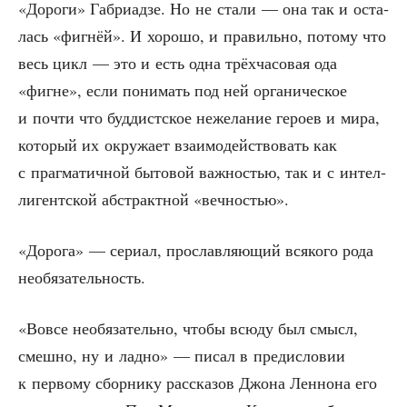
«Доро­ги» Габ­ри­ад­зе. Но не ста­ли — она так и оста­
лась «фиг­нёй». И хоро­шо, и пра­виль­но, пото­му что
весь цикл — это и есть одна трёх­ча­со­вая ода
«фигне», если пони­мать под ней орга­ни­че­ское
и почти что буд­дист­ское неже­ла­ние геро­ев и мира,
кото­рый их окру­жа­ет вза­и­мо­дей­ство­вать как
с праг­ма­тич­ной быто­вой важ­но­стью, так и с интел­
ли­гент­ской абстракт­ной «веч­но­стью».
«Доро­га» — сери­ал, про­слав­ля­ю­щий вся­ко­го рода
необязательность.
«Вовсе необя­за­тель­но, что­бы всю­ду был смысл,
смеш­но, ну и лад­но» — писал в пре­ди­сло­вии
к пер­во­му сбор­ни­ку рас­ска­зов Джо­на Лен­но­на его