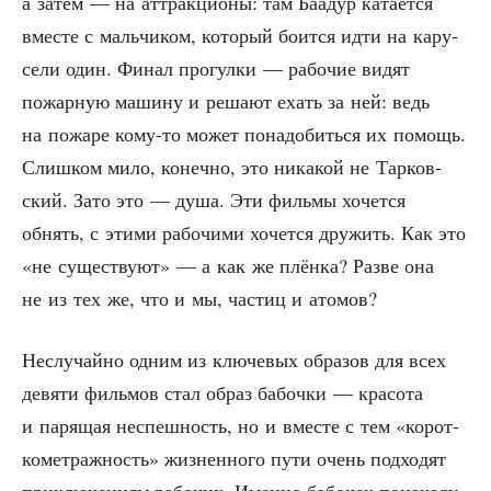
а затем — на аттрак­ци­о­ны: там Баа­дур ката­ет­ся
вме­сте с маль­чи­ком, кото­рый боит­ся идти на кару­
се­ли один. Финал про­гул­ки — рабо­чие видят
пожар­ную маши­ну и реша­ют ехать за ней: ведь
на пожа­ре кому-то может пона­до­бить­ся их помощь.
Слиш­ком мило, конеч­но, это ника­кой не Тар­ков­
ский. Зато это — душа. Эти филь­мы хочет­ся
обнять, с эти­ми рабо­чи­ми хочет­ся дру­жить. Как это
«не суще­ству­ют» — а как же плён­ка? Раз­ве она
не из тех же, что и мы, частиц и атомов?
Неслу­чай­но одним из клю­че­вых обра­зов для всех
девя­ти филь­мов стал образ бабоч­ки — кра­со­та
и паря­щая неспеш­ность, но и вме­сте с тем «корот­
ко­мет­раж­ность» жиз­нен­но­го пути очень под­хо­дят