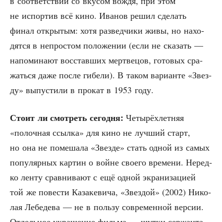
в соот­вет­ствии со вку­сом вождя, при этом
не испор­тив всё кино. Ива­нов решил сде­лать
финал откры­тым: хотя раз­вед­чи­ки живы, но нахо­
дят­ся в непро­стом поло­же­нии (если не ска­зать —
напо­ми­на­ют вос­став­ших мерт­ве­цов, гото­вых сра­
жать­ся даже после гибе­ли). В таком вари­ан­те «Звез­
ду» выпу­сти­ли в про­кат в 1953 году.
Сто­ит ли смот­реть сего­дня:
Четы­рёх­лет­няя
«полоч­ная ссыл­ка» для кино не луч­ший старт,
но она не поме­ша­ла «Звез­де» стать одной из самых
попу­ляр­ных кар­тин о войне сво­е­го вре­ме­ни. Неред­
ко лен­ту срав­ни­ва­ют с ещё одной экра­ни­за­ци­ей
той же пове­сти Каза­ке­ви­ча, «Звез­дой» (2002) Нико­
лая Лебе­де­ва — не в поль­зу совре­мен­ной вер­сии.
Отдель­ное укра­ше­ние филь­ма — шут­ки сер­жан­та