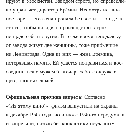
и­ру­ют в Узбе­ки­стан. Заво­дом стро­го, но спра­вед­ли­
во управ­ля­ет дирек­тор Ерё­мин. Несмот­ря на лич­
ное горе — его жена про­па­ла без вести — он дела­
ет всё, что­бы нала­дить про­из­вод­ство в срок,
не щадя себя и дру­гих. В то же вре­мя непо­да­лё­ку
от заво­да живут две жен­щи­ны, тоже при­быв­шие
из Ленин­гра­да. Одна из них — жена Ерё­ми­на,
поте­ряв­шая память. Ей уда­ёт­ся попра­вить­ся и вос­
со­еди­нить­ся с мужем бла­го­да­ря забо­те окру­жа­ю­
щих, про­стых людей.
Офи­ци­аль­ная при­чи­на запре­та:
Соглас­но
«(Из‘ятому кино)», фильм выпу­сти­ли на экра­ны
в декаб­ре 1945 года, но в июле 1946-го пере­ду­ма­ли
и запре­ти­ли, назвав без кон­кре­ти­ки неудач­ным
и оши­боч­ным. В газе­те «Куль­ту­ра и жизнь»