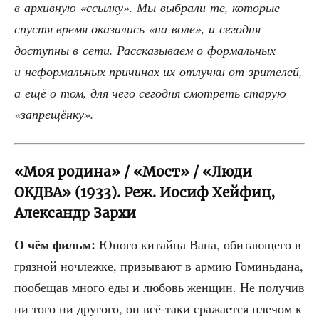
в архив­ную «ссыл­ку». Мы выбра­ли те, кото­рые
спу­стя вре­мя ока­за­лись «на воле», и сего­дня
доступ­ны в сети. Рас­ска­зы­ва­ем о фор­маль­ных
и нефор­маль­ных при­чи­нах их отлуч­ки от зри­те­лей,
а ещё о том, для чего сего­дня смот­реть ста­рую
«запре­щён­ку».
«Моя родина» / «Мост» / «Люди
ОКДВА» (1933). Реж. Иосиф Хейфиц,
Александр Зархи
О чём фильм:
Юно­го китай­ца Вана, оби­та­ю­ще­го в
гряз­ной ноч­леж­ке, при­зы­ва­ют в армию Гоминь­да­на,
пообе­щав мно­го еды и любовь жен­щин. Не полу­чив
ни того ни дру­го­го, он всё-таки сра­жа­ет­ся пле­чом к