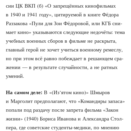
сии ЦК ВКП (б) «О запре­щён­ных кино­филь­мах
в 1940 и 1941 году», цити­ру­е­мой в кни­ге Фёдо­ра
Раз­за­ко­ва «Пули для Зои Фёдо­ро­вой, или КГБ сни­
ма­ет кино» ука­зы­ва­ют­ся сле­ду­ю­щие недо­чё­ты: тема
учеб­ных воен­ных сбо­ров в филь­ме не рас­кры­та,
глав­ный герой не хочет учить­ся воен­но­му реме­с­лу,
но при этом всё рав­но побеж­да­ет в реша­ю­щем сра­
же­нии — в резуль­та­те слу­чай­но­сти, а не рат­ных
умений.
На самом деле:
В «(Из‘ятом кино)» Шмы­ров
и Мар­го­лит пред­по­ла­га­ют, что «Коман­ди­ры запа­са»
попа­ли под раз­да­чу после запре­та филь­ма «Закон
жиз­ни» (1940) Бори­са Ива­но­ва и Алек­сандра Стол­
пе­ра, где совет­ские сту­ден­ты-меди­ки, по мне­нию