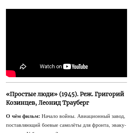
«Простые люди» (1945). Реж. Григорий
Козинцев, Леонид Трауберг
О чём фильм:
Нача­ло вой­ны. Авиа­ци­он­ный завод,
постав­ля­ю­щий бое­вые само­лё­ты для фрон­та, эва­ку­