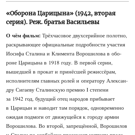
«Оборона Царицына» (1942, вторая
серия). Реж. братья Васильевы
О чём фильм:
Трёх­ча­со­вое двух­се­рий­ное полот­но,
рас­кры­ва­ю­щее офи­ци­аль­ные подроб­но­сти уча­стия
Иоси­фа Ста­ли­на и Кли­мен­та Воро­ши­ло­ва в обо­
роне Цари­цы­на в 1918 году. В пер­вой серии,
вышед­шей в про­кат и при­нёс­шей режис­сё­рам,
испол­ни­те­лям глав­ных ролей и опе­ра­то­ру Алек­сан­
дру Сига­е­ву Ста­лин­скую пре­мию I сте­пе­ни
за 1942 год, буду­щий отец наро­дов при­бы­ва­ет
в Цари­цын и наво­дит там поря­док, одно­вре­мен­но
ожи­дая под­мо­ги от дви­жу­щей­ся к горо­ду армии
Воро­ши­ло­ва. Во вто­рой, запре­щён­ной, Воро­ши­лов
и Ста­лин по-ков­бой­ски пре­се­ка­ют интри­ги пре­да­