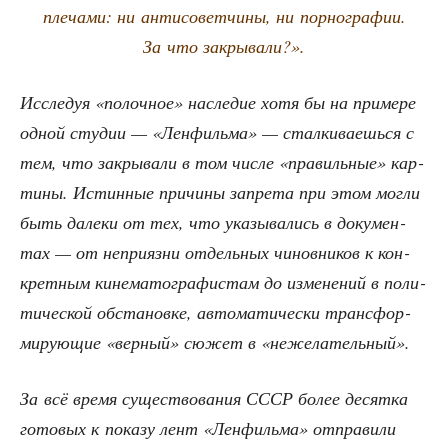
пле­ча­ми: ни анти­со­вет­чи­ны, ни пор­но­гра­фии.
За что закрывали?».
Иссле­дуя «полоч­ное» насле­дие хотя бы на при­ме­ре
одной сту­дии — «Лен­филь­ма» — стал­ки­ва­ешь­ся с
тем, что закры­ва­ли в том чис­ле «пра­виль­ные» кар­
ти­ны. Истин­ные при­чи­ны запре­та при этом мог­ли
быть дале­ки от тех, что ука­зы­ва­лись в доку­мен­
тах — от непри­яз­ни отдель­ных чинов­ни­ков к кон­
крет­ным кине­ма­то­гра­фи­стам до изме­не­ний в поли­
ти­че­ской обста­нов­ке, авто­ма­ти­че­ски транс­фор­
ми­ру­ю­щие «вер­ный» сюжет в «неже­ла­тель­ный».
За всё вре­мя суще­ство­ва­ния СССР более десят­ка
гото­вых к пока­зу лент «Лен­филь­ма» отпра­ви­ли