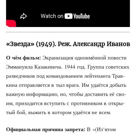
«Звезда» (1949). Реж. Александр Иванов
О чём фильм:
Экра­ни­за­ция одно­имён­ной пове­сти
Эмма­ну­и­ла Каза­ке­ви­ча. 1944 год. Груп­па совет­ских
раз­вед­чи­ков под коман­до­ва­ни­ем лей­те­нан­та Трав­
ки­на отправ­ля­ет­ся в тыл вра­га. Им уда­ёт­ся добыть
важ­ную инфор­ма­цию, но, что­бы доста­вить её сво­
им, при­хо­дит­ся всту­пить с про­тив­ни­ком в откры­
тый бой, выжить в кото­ром уда­ёт­ся не всем.
Офи­ци­аль­ная при­чи­на запре­та:
В «(Из‘ятом