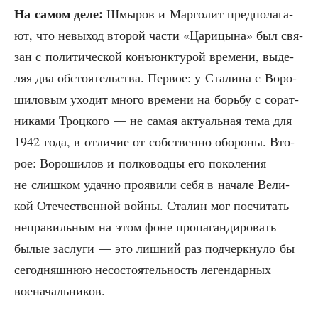
На самом деле:
Шмы­ров и Мар­го­лит пред­по­ла­га­
ют, что невы­ход вто­рой части «Цари­цы­на» был свя­
зан с поли­ти­че­ской конъ­юнк­ту­рой вре­ме­ни, выде­
ляя два обсто­я­тель­ства. Пер­вое: у Ста­ли­на с Воро­
ши­ло­вым ухо­дит мно­го вре­ме­ни на борь­бу с сорат­
ни­ка­ми Троц­ко­го — не самая акту­аль­ная тема для
1942 года, в отли­чие от соб­ствен­но обо­ро­ны. Вто­
рое: Воро­ши­лов и пол­ко­вод­цы его поко­ле­ния
не слиш­ком удач­но про­яви­ли себя в нача­ле Вели­
кой Оте­че­ствен­ной вой­ны. Ста­лин мог посчи­тать
непра­виль­ным на этом фоне про­па­ган­ди­ро­вать
былые заслу­ги — это лиш­ний раз под­черк­ну­ло бы
сего­дняш­нюю несо­сто­я­тель­ность леген­дар­ных
военачальников.