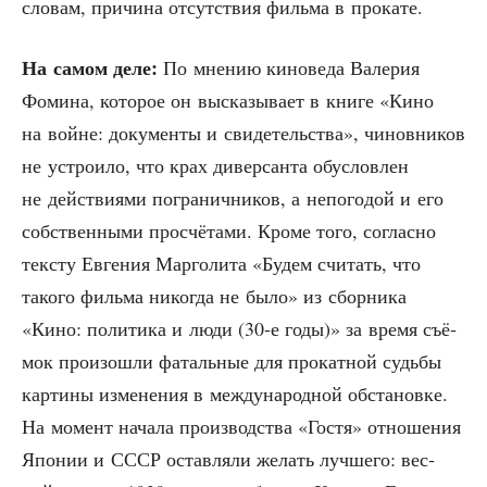
сло­вам, при­чи­на отсут­ствия филь­ма в прокате.
На самом деле:
По мне­нию кино­ве­да Вале­рия
Фоми­на, кото­рое он выска­зы­ва­ет в кни­ге «Кино
на войне: доку­мен­ты и сви­де­тель­ства», чинов­ни­ков
не устро­и­ло, что крах дивер­сан­та обу­слов­лен
не дей­стви­я­ми погра­нич­ни­ков, а непо­го­дой и его
соб­ствен­ны­ми про­счё­та­ми. Кро­ме того, соглас­но
тек­сту Евге­ния Мар­го­ли­та «Будем счи­тать, что
тако­го филь­ма нико­гда не было» из сбор­ни­ка
«Кино: поли­ти­ка и люди (30‑е годы)» за вре­мя съё­
мок про­изо­шли фаталь­ные для про­кат­ной судь­бы
кар­ти­ны изме­не­ния в меж­ду­на­род­ной обста­нов­ке.
На момент нача­ла про­из­вод­ства «Гостя» отно­ше­ния
Япо­нии и СССР остав­ля­ли желать луч­ше­го: вес­