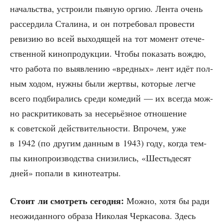
началь­ства, устро­и­ли пья­ную оргию. Лен­та очень
рас­сер­ди­ла Ста­ли­на, и он потре­бо­вал про­ве­сти
реви­зию во всей выхо­дя­щей на тот момент оте­че­
ствен­ной кино­про­дук­ции. Что­бы пока­зать вождю,
что рабо­та по выяв­ле­нию «вред­ных» лент идёт пол­
ным ходом, нуж­ны были жерт­вы, кото­рые лег­че
все­го под­би­ра­лись сре­ди коме­дий — их все­гда мож­
но рас­кри­ти­ко­вать за несе­рьёз­ное отно­ше­ние
к совет­ской дей­стви­тель­но­сти. Впро­чем, уже
в 1942 (по дру­гим дан­ным в 1943) году, когда тем­
пы кино­про­из­вод­ства сни­зи­лись, «Шесть­де­сят
дней» попа­ли в кинотеатры.
Сто­ит ли смот­реть сего­дня:
Мож­но, хотя бы ради
неожи­дан­но­го обра­за Нико­лая Чер­ка­со­ва. Здесь