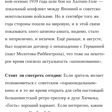
ной-осе­нью 1939 года шли бои на Хал­хин-Голе —
локаль­ный кон­фликт меж­ду Япо­ни­ей и совет­ско-
мон­голь­ски­ми вой­ска­ми. Но в сен­тяб­ре того же
года сто­ро­ны пошли на миро­вую, и в этой свя­зи
пока­зы­вать зло­го шпи­о­на-ази­а­та, види­мо, ста­ло
и непри­лич­но, и неза­чем. Ещё рань­ше, в авгу­сте,
был под­пи­сан дого­вор о нена­па­де­нии с Гер­ма­ни­ей
(пакт Моло­то­ва-Риббен­тро­па), что тоже на неко­то­
рое вре­мя сни­зи­ло акту­аль­ность «шпи­о­но­ма­нии».
Сто­ит ли смот­реть сего­дня:
Если зри­тель жела­ет
позна­ко­мить­ся с совет­ским «пара­но­и­даль­ным»
кино и в то же вре­мя открыть для себя насто­я­щий
боль­ше­вист­ский ретро-трил­лер в духе Хич­ко­ка,
«Гость» хоро­ший вари­ант. Если инте­рес­но, каким