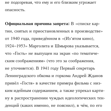
не подо­зре­вая, что ему и его близ­ким угро­жа­ет
опасность.
Офи­ци­аль­ная при­чи­на запре­та:
В «спис­ке кар­
тин, сня­тых и при­оста­нов­лен­ных в про­из­вод­стве»
от 1940 года, при­ве­дён­ном в «(Из‘ятом кино),
1924−1953» Мар­го­ли­та и Шмы­ро­ва ука­зы­ва­ет­ся,
что «Гость» не выпу­щен на экран «по тема­ти­че­
ским сооб­ра­же­ни­ям» (что это за сооб­ра­же­ния,
не уточ­ня­ет­ся). В 1941 году Пер­вый сек­ре­тарь
Ленин­град­ско­го обко­ма и гор­ко­ма Андрей Жда­нов
при­вёл «Гостя» в каче­стве при­ме­ра филь­ма с низ­
ким идей­ным содер­жа­ни­ем, а так­же упре­кал кар­ти­
ну в рас­про­стра­не­нии чуж­дых идео­ло­ги­че­ских тен­
ден­ций (каких имен­но, не пояс­нил), в чём, по его