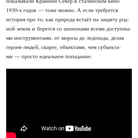
пока­зы­ва­ли Край­ний Север в ста­лин­ском кино
1930‑х годов — тоже мож­но. А если тре­бу­ет­ся
исто­рия про то, как при­ро­да вста­ёт на защи­ту род­
ной зем­ли и борет­ся со шпи­о­на­ми все­ми доступ­ны­
ми инстру­мен­та­ми, от моро­за до ледо­хо­да, делая
геро­ев-людей, ско­рее, объ­ек­та­ми, чем субъ­ек­та­
ми — про­сто иде­аль­ное попадание.