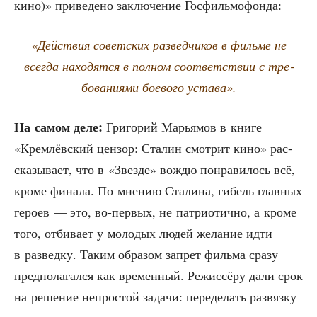
кино)» при­ве­де­но заклю­че­ние Госфильмофонда:
«Дей­ствия совет­ских раз­вед­чи­ков в филь­ме не
все­гда нахо­дят­ся в пол­ном соот­вет­ствии с тре­
бо­ва­ни­я­ми бое­во­го устава».
На самом деле:
Гри­го­рий Марья­мов в кни­ге
«Крем­лёв­ский цен­зор: Ста­лин смот­рит кино» рас­
ска­зы­ва­ет, что в «Звез­де» вождю понра­ви­лось всё,
кро­ме фина­ла. По мне­нию Ста­ли­на, гибель глав­ных
геро­ев — это, во-пер­вых, не пат­ри­о­тич­но, а кро­ме
того, отби­ва­ет у моло­дых людей жела­ние идти
в раз­вед­ку. Таким обра­зом запрет филь­ма сра­зу
пред­по­ла­гал­ся как вре­мен­ный. Режис­сё­ру дали срок
на реше­ние непро­стой зада­чи: пере­де­лать раз­вяз­ку