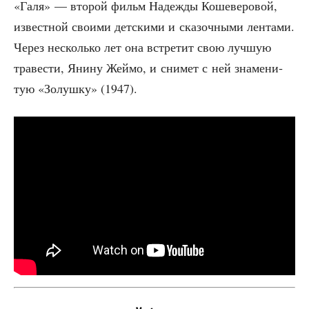
«Галя» — вто­рой фильм Надеж­ды Коше­ве­ро­вой,
извест­ной сво­и­ми дет­ски­ми и ска­зоч­ны­ми лен­та­ми.
Через несколь­ко лет она встре­тит свою луч­шую
тра­ве­сти, Яни­ну Жей­мо, и сни­мет с ней зна­ме­ни­
тую «Золуш­ку» (1947).