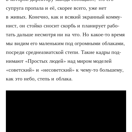
супру­га про­па­ла и её, ско­рее все­го, уже нет
в живых. Конеч­но, как и вся­кий экран­ный ком­му­
нист, он стой­ко сно­сит скорбь и пла­ни­ру­ет рабо­
тать даль­ше несмот­ря ни на что. Но какое-то вре­мя
мы видим его малень­ким под огром­ны­ми обла­ка­ми,
посре­ди сред­не­ази­ат­ской сте­пи. Такие кад­ры под­
ни­ма­ют «Про­стых людей» над миром моде­лей
«совет­ский» и «несо­вет­ский» к чему-то боль­ше­му,
как это небо, степь и облака.