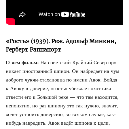
«Гость» (1939). Реж. Адольф Минкин,
Герберт Раппапорт
О чём фильм:
На совет­ский Край­ний Север про­
ни­ка­ет ино­стран­ный шпи­он. Он набре­да­ет на чум
доб­ро­го чук­чи-ста­ха­нов­ца по име­ни Авок. Вой­дя
к Аво­ку в дове­рие, «гость» убеж­да­ет охот­ни­ка
отве­сти его к Боль­шой реке — что там нахо­дит­ся,
непо­нят­но, но раз шпи­о­ну это так нуж­но, зна­чит,
хочет устро­ить дивер­сию, во вся­ком слу­чае, как-
нибудь навре­дить. Авок ведёт шпи­о­на к цели,