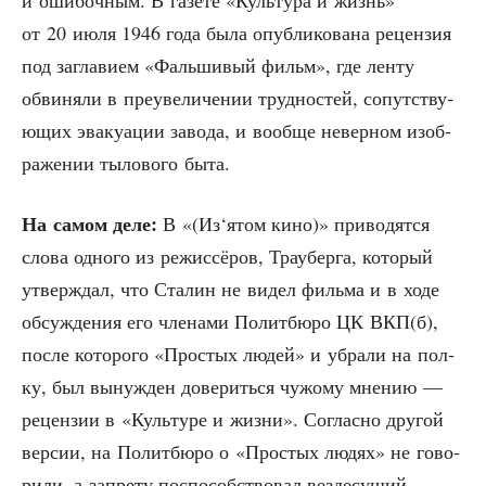
от 20 июля 1946 года была опуб­ли­ко­ва­на рецен­зия
под загла­ви­ем «Фаль­ши­вый фильм», где лен­ту
обви­ня­ли в пре­уве­ли­че­нии труд­но­стей, сопут­ству­
ю­щих эва­ку­а­ции заво­да, и вооб­ще невер­ном изоб­
ра­же­нии тыло­во­го быта.
На самом деле:
В «(Из‘ятом кино)» при­во­дят­ся
сло­ва одно­го из режис­сё­ров, Трау­бер­га, кото­рый
утвер­ждал, что Ста­лин не видел филь­ма и в ходе
обсуж­де­ния его чле­на­ми Полит­бю­ро ЦК ВКП(б),
после кото­ро­го «Про­стых людей» и убра­ли на пол­
ку, был вынуж­ден дове­рить­ся чужо­му мне­нию —
рецен­зии в «Куль­ту­ре и жиз­ни». Соглас­но дру­гой
вер­сии, на Полит­бю­ро о «Про­стых людях» не гово­
ри­ли, а запре­ту поспо­соб­ство­вал вез­де­су­щий