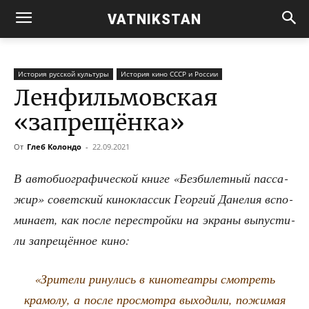
VATNIKSTAN
История русской культуры
История кино СССР и России
Ленфильмовская
«запрещёнка»
От
Глеб Колондо
-
22.09.2021
В авто­био­гра­фи­че­ской кни­ге «Без­би­лет­ный пас­са­
жир» совет­ский кинок­лас­сик Геор­гий Дане­лия вспо­
ми­на­ет, как после пере­строй­ки на экра­ны выпу­сти­
ли запре­щён­ное кино:
«Зри­те­ли рину­лись в кино­те­ат­ры смот­реть
кра­мо­лу, а после про­смот­ра выхо­ди­ли, пожи­мая