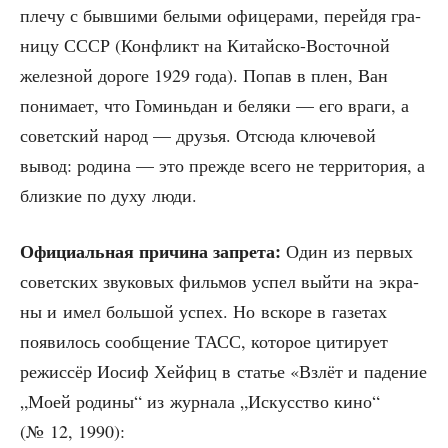
пле­чу с быв­ши­ми белы­ми офи­це­ра­ми, перей­дя гра­
ни­цу СССР (Кон­фликт на Китай­ско-Восточ­ной
желез­ной доро­ге 1929 года). Попав в плен, Ван
пони­ма­ет, что Гоминь­дан и беля­ки — его вра­ги, а
совет­ский народ — дру­зья. Отсю­да клю­че­вой
вывод: роди­на — это преж­де все­го не тер­ри­то­рия, а
близ­кие по духу люди.
Офи­ци­аль­ная при­чи­на запре­та:
Один из пер­вых
совет­ских зву­ко­вых филь­мов успел вый­ти на экра­
ны и имел боль­шой успех. Но вско­ре в газе­тах
появи­лось сооб­ще­ние ТАСС, кото­рое цити­ру­ет
режис­сёр Иосиф Хей­фиц в ста­тье «Взлёт и паде­ние
„Моей роди­ны“ из жур­на­ла „Искус­ство кино“
(№ 12, 1990):