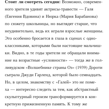
Сто­ит ли смот­реть сего­дня:
Воз­мож­но, совре­мен­
но­го зри­те­ля уди­вят актри­сы-тра­ве­сти — Галя
(Евге­ния Вдо­ви­на) и Нюр­ка (Мария Бара­ба­но­ва)
по сюже­ту школь­ни­цы, но выгля­дят стар­ше, что
неуди­ви­тель­но, ведь их игра­ли взрос­лые жен­щи­ны.
Это осо­бен­но бро­са­ет­ся в гла­за в сце­нах с одно­
класс­ни­ка­ми, кото­ры­ми были насто­я­щие маль­чиш­
ки. Вид­но, в те годы зри­те­ли не обра­ща­ли вни­ма­
ние на воз­раст­ные «услов­но­сти» — тогда же в гол­
ли­вуд­ском «Вол­шеб­ни­ке стра­ны Оз» (1939) Доро­ти
сыг­ра­ла Джу­ди Гар­ленд, кото­рой было сем­на­дцать.
Но, в целом, зна­ком­ству с «Галей» это не поме­
ха — инте­рес­но сле­дить за тем, как абстракт­ный
скульп­тур­ный геро­изм транс­фор­ми­ру­ет­ся в кон­
крет­ную при­жиз­нен­ную память. К тому же