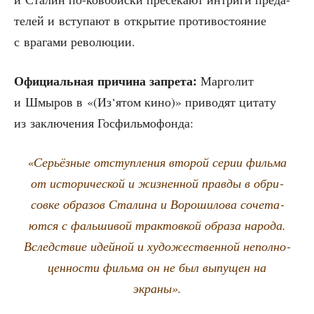
те­лей и всту­па­ют в откры­тие про­ти­во­сто­я­ние
с вра­га­ми революции.
Офи­ци­аль­ная при­чи­на запре­та:
Мар­го­лит
и Шмы­ров в «(Из‘ятом кино)» при­во­дят цита­ту
из заклю­че­ния Госфильмофонда:
«Серьёз­ные отступ­ле­ния вто­рой серии филь­ма
от исто­ри­че­ской и жиз­нен­ной прав­ды в обри­
сов­ке обра­зов Ста­ли­на и Воро­ши­ло­ва соче­та­
ют­ся с фаль­ши­вой трак­тов­кой обра­за наро­да.
Вслед­ствие идей­ной и худо­же­ствен­ной непол­но­
цен­но­сти филь­ма он не был выпу­щен на
экраны».