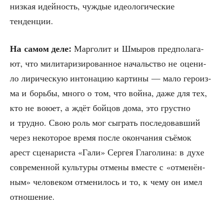
низ­кая идей­ность, чуж­дые идео­ло­ги­че­ские
тенденции.
На самом деле:
Мар­го­лит и Шмы­ров пред­по­ла­га­
ют, что мили­та­ри­зи­ро­ван­ное началь­ство не оце­ни­
ло лири­че­скую инто­на­цию кар­ти­ны — мало геро­из­
ма и борь­бы, мно­го о том, что вой­на, даже для тех,
кто не вою­ет, а ждёт бой­цов дома, это груст­но
и труд­но. Свою роль мог сыг­рать после­до­вав­ший
через неко­то­рое вре­мя после окон­ча­ния съё­мок
арест сце­на­ри­ста «Гали» Сер­гея Гла­го­ли­на: в духе
совре­мен­ной куль­ту­ры отме­ны вме­сте с «отме­нён­
ным» чело­ве­ком отме­ни­лось и то, к чему он имел
отношение.