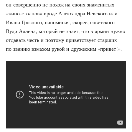
он совер­шен­но не похож на сво­их зна­ме­ни­тых
«кино-стол­пов» вро­де Алек­сандра Нев­ско­го или
Ива­на Гроз­но­го, напо­ми­ная, ско­рее, совет­ско­го
Вуди Алле­на, кото­рый не зна­ет, что в армии нуж­но
отда­вать честь и поэто­му при­вет­ству­ет стар­ших
по зва­нию взма­хом рукой и дру­же­ским «при­вет!».