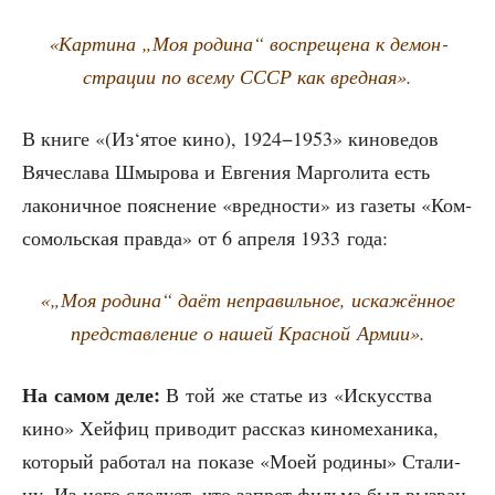
«Кар­ти­на „Моя роди­на“ вос­пре­ще­на к демон­
стра­ции по все­му СССР как вредная».
В кни­ге «(Из‘ятое кино), 1924−1953» кино­ве­дов
Вяче­сла­ва Шмы­ро­ва и Евге­ния Мар­го­ли­та есть
лако­нич­ное пояс­не­ние «вред­но­сти» из газе­ты «Ком­
со­моль­ская прав­да» от 6 апре­ля 1933 года:
«„Моя роди­на“ даёт непра­виль­ное, иска­жён­ное
пред­став­ле­ние о нашей Крас­ной Армии».
На самом деле:
В той же ста­тье из «Искус­ства
кино» Хей­фиц при­во­дит рас­сказ кино­ме­ха­ни­ка,
кото­рый рабо­тал на пока­зе «Моей роди­ны» Ста­ли­
ну. Из него сле­ду­ет, что запрет филь­ма был вызван