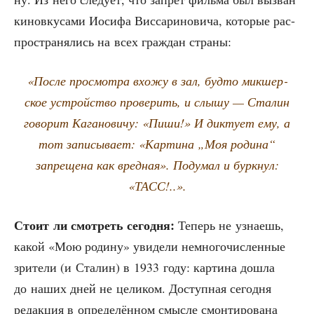
кино­вку­са­ми Иоси­фа Вис­са­ри­но­ви­ча, кото­рые рас­
про­стра­ня­лись на всех граж­дан страны:
«После про­смот­ра вхо­жу в зал, буд­то мик­шер­
ское устрой­ство про­ве­рить, и слы­шу — Ста­лин
гово­рит Кага­но­ви­чу: «Пиши!» И дик­ту­ет ему, а
тот запи­сы­ва­ет: «Кар­ти­на „Моя роди­на“
запре­ще­на как вред­ная». Поду­мал и бурк­нул:
«ТАСС!..».
Сто­ит ли смот­реть сего­дня:
Теперь не узна­ешь,
какой «Мою роди­ну» уви­де­ли немно­го­чис­лен­ные
зри­те­ли (и Ста­лин) в 1933 году: кар­ти­на дошла
до наших дней не цели­ком. Доступ­ная сего­дня
редак­ция в опре­де­лён­ном смыс­ле смон­ти­ро­ва­на