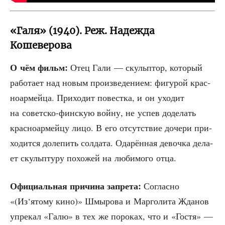
«Галя» (1940). Реж. Надежда
Кошеверова
О чём фильм:
Отец Гали — скуль­птор, кото­рый
рабо­та­ет над новым про­из­ве­де­ни­ем: фигу­рой крас­
но­ар­мей­ца. При­хо­дит повест­ка, и он ухо­дит
на совет­ско-фин­скую вой­ну, не успев доде­лать
крас­но­ар­мей­цу лицо. В его отсут­ствие доче­ри при­
хо­дит­ся доле­пить сол­да­та. Ода­рён­ная девоч­ка дела­
ет скульп­ту­ру похо­жей на люби­мо­го отца.
Офи­ци­аль­ная при­чи­на запре­та:
Соглас­но
«(Из‘ятому кино)» Шмы­ро­ва и Мар­го­ли­та Жда­нов
упре­кал «Галю» в тех же поро­ках, что и «Гостя» —