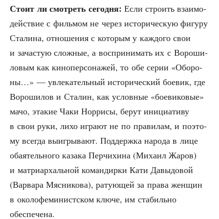
Сто­ит ли смот­реть сего­дня:
Если стро­ить вза­и­мо­
дей­ствие с филь­мом не через исто­ри­че­скую фигу­ру
Ста­ли­на, отно­ше­ния с кото­рым у каж­до­го свои
и зача­стую слож­ные, а вос­при­ни­мать их с Воро­ши­
ло­вым как кино­пер­со­на­жей, то обе серии «Обо­ро­
ны…» — увле­ка­тель­ный исто­ри­че­ский бое­вик, где
Воро­ши­лов и Ста­лин, как услов­ные «бое­ви­ко­вые»
мачо, эта­кие Чаки Нор­ри­сы, берут ини­ци­а­ти­ву
в свои руки, лихо игра­ют не по пра­ви­лам, и поэто­
му все­гда выиг­ры­ва­ют. Под­держ­ка наро­да в лице
оба­я­тель­но­го каза­ка Пер­чи­хи­на (Миха­ил Жаров)
и мат­ри­ар­халь­ной коман­дир­ки Кати Давы­до­вой
(Вар­ва­ра Мяс­ни­ко­ва), рату­ю­щей за пра­ва жен­щин
в око­ло­фе­ми­нист­ском клю­че, им ста­биль­но
обеспечена.