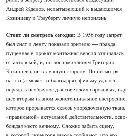
Андрей Жда­нов, испы­ты­ва­ю­щий к выда­ю­щим­ся
Козин­це­ву и Трау­бер­гу лич­ную неприязнь.
Сто­ит ли смот­реть сего­дня:
В 1956 году запрет
был снят и лен­ту пока­за­ли зри­те­лю — прав­да,
пущен­ная в про­кат мон­таж­ная вер­сия отли­ча­лась
от автор­ской, и, по вос­по­ми­на­ни­ям Гри­го­рия
Козин­це­ва, не в луч­шую сто­ро­ну. Но несмот­ря
на это (а может, и бла­го­да­ря), филь­му уда­лось
пере­дать необыч­ное для совет­ских соро­ко­вых, иду­
щее вто­рым пла­ном экзи­стен­ци­аль­ное настро­е­ние,
кото­рое про­ры­ва­ет­ся сквозь упо­ря­до­чен­ную ткань
«пра­виль­ной» акту­аль­ной дей­стви­тель­но­сти, осво­
бож­дая место веч­но­му. Слож­но забыть сце­ну,
в кото­рой дирек­то­ру заво­да сооб­ща­ют, что его