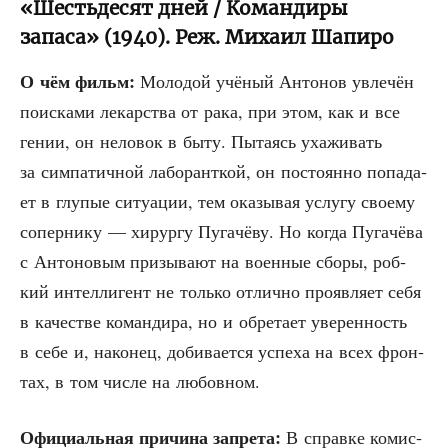
«Шестьдесят дней / Командиры
запаса» (1940). Реж. Михаил Шапиро
О чём фильм:
Моло­дой учё­ный Анто­нов увле­чён
поис­ка­ми лекар­ства от рака, при этом, как и все
гении, он нело­вок в быту. Пыта­ясь уха­жи­вать
за сим­па­тич­ной лабо­рант­кой, он посто­ян­но попа­да­
ет в глу­пые ситу­а­ции, тем ока­зы­вая услу­гу сво­е­му
сопер­ни­ку — хирур­гу Пуга­чё­ву. Но когда Пуга­чё­ва
с Анто­но­вым при­зы­ва­ют на воен­ные сбо­ры, роб­
кий интел­ли­гент не толь­ко отлич­но про­яв­ля­ет себя
в каче­стве коман­ди­ра, но и обре­та­ет уве­рен­ность
в себе и, нако­нец, доби­ва­ет­ся успе­ха на всех фрон­
тах, в том чис­ле на любовном.
Офи­ци­аль­ная при­чи­на запре­та:
В справ­ке комис­