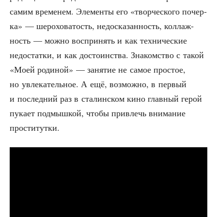
самим вре­ме­нем. Эле­мен­ты его «твор­че­ско­го почер­
ка» — шеро­хо­ва­тость, недо­ска­зан­ность, кол­лаж­
ность — мож­но вос­при­нять и как тех­ни­че­ские
недо­стат­ки, и как досто­ин­ства. Зна­ком­ство с такой
«Моей роди­ной» — заня­тие не самое про­стое,
но увле­ка­тель­ное. А ещё, воз­мож­но, в пер­вый
и послед­ний раз в ста­лин­ском кино глав­ный герой
пука­ет под­мыш­кой, что­бы при­влечь вни­ма­ние
проститутки.