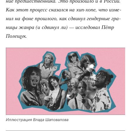
ние пред­ше­ствен­ни­ка. Это про­изо­шло и в Рос­сии.
Как этот про­цесс ска­зал­ся на хип-хопе, что изме­
нил на фоне про­шло­го, как сдви­нул ген­дер­ные гра­
ни­цы жан­ра (и сдви­нул ли) — иссле­до­вал Пётр
Полещук.
Иллю­стра­ция Вла­да Шаповалова