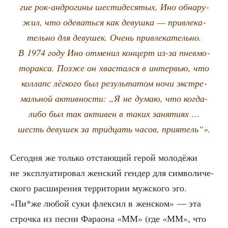
гие рок-андро­ги­ны шести­де­ся­тых, Ино обна­ру­
жил, что оде­вать­ся как девуш­ка — при­вле­ка­
тель­но для деву­шек. Очень при­вле­ка­тель­но.
В 1974 году Ино отме­нил кон­церт из-за пнев­мо­
то­рак­са. Поз­же он хва­стал­ся в интер­вью, что
кол­лапс лёг­ко­го был резуль­та­том ночи экс­тре­
маль­ной актив­но­сти: „Я не думаю, что когда-
либо был так акти­вен в таких заня­ти­ях …
шесть деву­шек за трид­цать часов, приятель“».
Сего­дня же толь­ко отста­ю­щий герой моло­дё­жи
не экс­плу­а­ти­ро­вал жен­ский ген­дер для сим­во­ли­че­
ско­го рас­ши­ре­ния тер­ри­то­рии муж­ско­го эго.
«Пи*же любой суки флек­сил в жен­ском» — эта
строч­ка из пес­ни Фара­о­на «ММ» (где «ММ», что