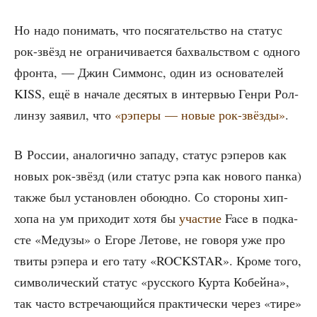
Но надо пони­мать, что пося­га­тель­ство на ста­тус
рок-звёзд не огра­ни­чи­ва­ет­ся бахваль­ством с одно­го
фрон­та, — Джин Сим­монс, один из осно­ва­те­лей
KISS, ещё в нача­ле деся­тых в интер­вью Ген­ри Рол­
лин­зу заявил, что
«рэпе­ры — новые рок-звёз­ды»
.
В Рос­сии, ана­ло­гич­но запа­ду, ста­тус рэпе­ров как
новых рок-звёзд (или ста­тус рэпа как ново­го пан­ка)
так­же был уста­нов­лен обо­юд­но. Со сто­ро­ны хип-
хопа на ум при­хо­дит хотя бы
уча­стие
Face в под­ка­
сте «Меду­зы» о Его­ре Лето­ве, не гово­ря уже про
тви­ты рэпе­ра и его тату «ROCKSTAR». Кро­ме того,
сим­во­ли­че­ский ста­тус «рус­ско­го Кур­та Кобей­на»,
так часто встре­ча­ю­щий­ся прак­ти­че­ски через «тире»