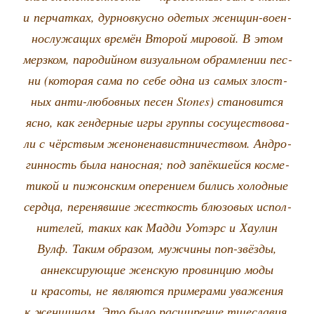
и пер­чат­ках, дур­но­вкус­но оде­тых жен­щин-воен­
но­слу­жа­щих вре­мён Вто­рой миро­вой. В этом
мерз­ком, паро­дий­ном визу­аль­ном обрам­ле­нии пес­
ни (кото­рая сама по себе одна из самых злост­
ных анти-любов­ных песен Stones) ста­но­вит­ся
ясно, как ген­дер­ные игры груп­пы сосу­ще­ство­ва­
ли с чёрст­вым жено­не­на­вист­ни­че­ством. Андро­
гин­ность была нанос­ная; под запёк­шей­ся кос­ме­
ти­кой и пижон­ским опе­ре­ни­ем бились холод­ные
серд­ца, пере­няв­шие жест­кость блю­зо­вых испол­
ни­те­лей, таких как Мад­ди Уот­эрс и Хау­лин
Вулф. Таким обра­зом, муж­чи­ны поп-звёз­ды,
аннек­си­ру­ю­щие жен­скую про­вин­цию моды
и кра­со­ты, не явля­ют­ся при­ме­ра­ми ува­же­ния
к жен­щи­нам. Это было рас­ши­ре­ние тще­сла­вия,