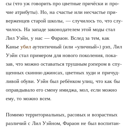
сы (что уж гово­рить про цвет­ные при­чёс­ки и про­
чие атри­бу­ты). Но, на сча­стье или несча­стье при­
вер­жен­цев ста­рой шко­лы, — слу­чи­лось то, что слу­
чи­лось. На запа­де зако­но­да­те­лем этой моды стал
Лил Уэйн, у нас — Фара­он. Вслед за тем, как
Канье
убил
аутен­тич­ный (или «улич­ный») рэп, Лил
Уэйн стал при­ме­ром для ново­го поко­ле­ния, пока­
зав, что мож­но оста­вать­ся труш­ным рэпе­ром в спу­
щен­ных скин­ни-джин­сах, цвет­ных худи и при­чуд­
ли­вой обу­ви. Уэйн был ребён­ком улиц, что как бы
оправ­ды­ва­ло его сме­ну ими­джа, мол, если мож­но
ему, то мож­но всем.
Поми­мо тер­ри­то­ри­аль­ных, расо­вых и воз­раст­ных
раз­ли­чий с Лил Уэй­ном, Фара­он не был вос­пи­тан­