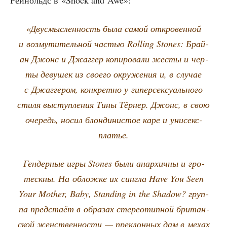
Рей­нольдс в «Shock and Awe»:
«Дву­смыс­лен­ность была самой откро­вен­ной
и воз­му­ти­тель­ной частью Rolling Stones: Брай­
ан Джонс и Джаг­гер копи­ро­ва­ли жесты и чер­
ты деву­шек из сво­е­го окру­же­ния и, в слу­чае
с Джаг­ге­ром, кон­крет­но у гипер­сек­су­аль­но­го
сти­ля выступ­ле­ния Тины Тёр­нер. Джонс, в свою
оче­редь, носил блон­ди­ни­стое каре и унисекс-
платье.
Ген­дер­ные игры Stones были анар­хич­ны и гро­
теск­ны. На облож­ке их сингла Have You Seen
Your Mother, Baby, Standing in the Shadow? груп­
па пред­ста­ёт в обра­зах сте­рео­тип­ной бри­тан­
ской жен­ствен­но­сти — пре­клон­ных дам в мехах