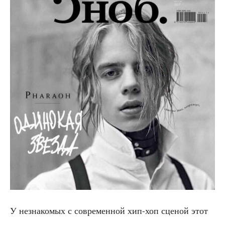
У незна­ко­мых с совре­мен­ной хип-хоп сце­ной этот