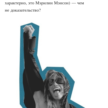
харак­тер­но, это Мэри­лин Мэн­сон) — чем
не доказательство?