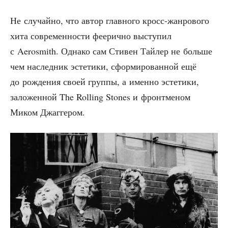
Не слу­чай­но, что автор глав­но­го кросс-жан­ро­во­го
хита совре­мен­но­сти фее­рич­но высту­пил
с Aerosmith. Одна­ко сам Сти­вен Тай­лер не боль­ше
чем наслед­ник эсте­ти­ки, сфор­ми­ро­ван­ной ещё
до рож­де­ния сво­ей груп­пы, а имен­но эсте­ти­ки,
зало­жен­ной The Rolling Stones и фронт­ме­ном
Миком Джаггером.