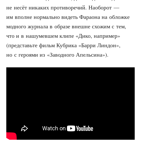
не несёт ника­ких про­ти­во­ре­чий. Наобо­рот —
им вполне нор­маль­но видеть Фара­о­на на облож­ке
мод­но­го жур­на­ла в обра­зе внешне схо­жим с тем,
что и в нашу­мев­шем кли­пе «Дико, напри­мер»
(пред­ставь­те фильм Куб­ри­ка «Бар­ри Лин­дон»,
но с геро­я­ми из «Завод­но­го Апельсина»).