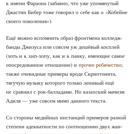
к име­ни Фара­о­на (забав­но, что уже упо­мя­ну­тый
Джа­стин Бибер тоже гово­рил о себе как о «Кобейне
сво­е­го поколения»).
Ещё мож­но вспом­нить образ фронт­ме­на кол­ледж-
бан­ды Джи­зу­са или совсем уж дешё­вый кос­плей
(хоть и к хип-хопу, как и к пан­ку, име­ю­щие самое
опо­сре­до­ван­ное отно­ше­ние) и
про­чее ребя­че­ство
;
так­же оче­вид­ные при­ме­ры вро­де Скрип­то­ни­та,
тягу­чую музы­ку кото­ро­го толь­ко лени­вый ещё
не срав­нил с рок-бал­ла­да­ми. Но казах­ский мачизм
Ади­ля — уже совсем мимо дан­но­го текста.
Со сто­ро­ны медий­ных инстан­ций при­ме­ров раз­ной
сте­пе­ни адек­ват­но­сти по соот­но­ше­нию двух жан­