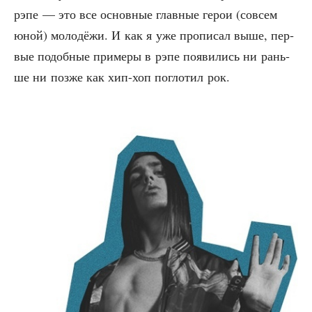
рэпе — это все основ­ные глав­ные герои (совсем
юной) моло­дё­жи. И как я уже про­пи­сал выше, пер­
вые подоб­ные при­ме­ры в рэпе появи­лись ни рань­
ше ни поз­же как хип-хоп погло­тил рок.