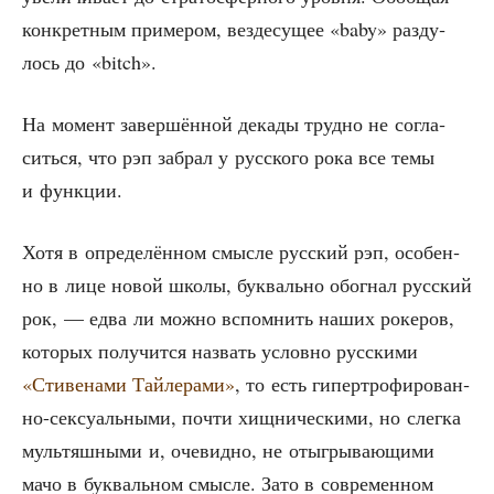
кон­крет­ным при­ме­ром, вез­де­су­щее «baby» раз­ду­
лось до «bitch».
На момент завер­шён­ной дека­ды труд­но не согла­
сить­ся, что рэп забрал у рус­ско­го рока все темы
и функции.
Хотя в опре­де­лён­ном смыс­ле рус­ский рэп, осо­бен­
но в лице новой шко­лы, бук­валь­но обо­гнал рус­ский
рок, — едва ли мож­но вспом­нить наших роке­ров,
кото­рых полу­чит­ся назвать услов­но рус­ски­ми
«Сти­ве­на­ми Тай­ле­ра­ми»
, то есть гипер­тро­фи­ро­ван­
но-сек­су­аль­ны­ми, почти хищ­ни­че­ски­ми, но слег­ка
муль­тяш­ны­ми и, оче­вид­но, не отыг­ры­ва­ю­щи­ми
мачо в бук­валь­ном смыс­ле. Зато в совре­мен­ном