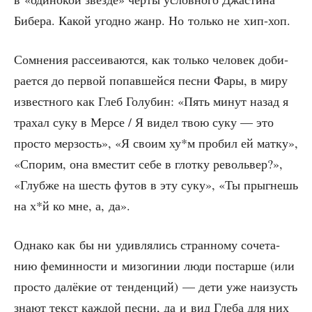
Бибе­ра. Какой угод­но жанр. Но толь­ко не хип-хоп.
Сомне­ния рас­се­и­ва­ют­ся, как толь­ко чело­век доби­
ра­ет­ся до пер­вой попав­шей­ся пес­ни Фары, в миру
извест­но­го как Глеб Голу­бин: «Пять минут назад я
тра­хал суку в Мер­се / Я видел твою суку — это
про­сто мер­зость», «Я сво­им ху*м про­бил ей мат­ку»,
«Спо­рим, она вме­стит себе в глот­ку револь­вер?»,
«Глуб­же на шесть футов в эту суку», «Ты прыг­нешь
на х*й ко мне, а, да».
Одна­ко как бы ни удив­ля­лись стран­но­му соче­та­
нию фемин­но­сти и мизо­ги­нии люди постар­ше (или
про­сто далё­кие от тен­ден­ций) — дети уже наизусть
зна­ют текст каж­дой пес­ни, да и вид Гле­ба для них