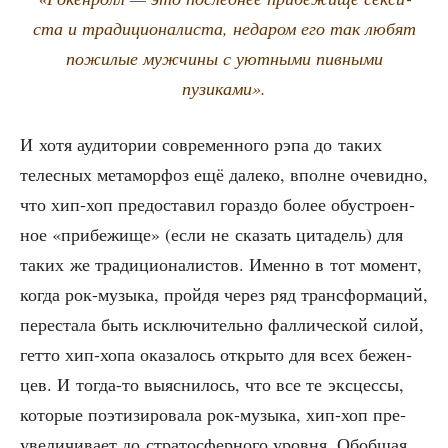
ста и тра­ди­ци­о­на­ли­ста, неда­ром его так любят
пожи­лые муж­чи­ны с уют­ны­ми пив­ны­ми
пузиками».
И хотя ауди­то­рии совре­мен­но­го рэпа до таких
телес­ных мета­мор­фоз ещё дале­ко, вполне оче­вид­но,
что хип-хоп предо­ста­вил гораз­до более обу­стро­ен­
ное «при­бе­жи­ще» (если не ска­зать цита­дель) для
таких же тра­ди­ци­о­на­ли­стов. Имен­но в тот момент,
когда рок-музы­ка, прой­дя через ряд транс­фор­ма­ций,
пере­ста­ла быть исклю­чи­тель­но фал­ли­че­ской силой,
гет­то хип-хопа ока­за­лось откры­то для всех бежен­
цев. И тогда-то выяс­ни­лось, что все те экс­цес­сы,
кото­рые поэ­ти­зи­ро­ва­ла рок-музы­ка, хип-хоп пре­
уве­ли­чи­ва­ет до стра­то­сфер­но­го уров­ня. Обоб­щая