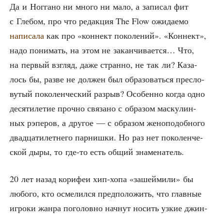
Да и Ногга­но ни мно­го ни мало, а запи­сал фит
с Гле­бом, про что редак­ция The Flow ожи­да­е­мо
напи­са­ла
как про «кон­нект поко­ле­ний». «Кон­нект»,
надо пони­мать, на этом не закан­чи­ва­ет­ся… Что,
на пер­вый взгляд, даже стран­но, не так ли? Каза­
лось бы, раз­ве не дол­жен был обра­зо­вать­ся пре­сло­
ву­тый поко­лен­че­ский раз­рыв? Осо­бен­но когда одно
деся­ти­ле­тие проч­но свя­за­но с обра­зом мас­ку­лин­
ных рэпе­ров, а дру­гое — с обра­зом жено­по­доб­но­го
два­дца­ти­лет­не­го пар­ниш­ки. Но раз нет поко­лен­че­
ской дыры, то где-то есть общий знаменатель.
20 лет назад кори­феи хип-хопа «зашей­ми­ли» бы
любо­го, кто осме­лил­ся пред­по­ло­жить, что глав­ные
игро­ки жан­ра пого­лов­но нач­нут носить узкие джин­