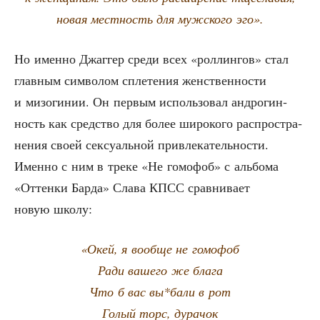
новая мест­ность для муж­ско­го эго».
Но имен­но Джаг­гер сре­ди всех «рол­лин­гов» стал
глав­ным сим­во­лом спле­те­ния жен­ствен­но­сти
и мизо­ги­нии. Он пер­вым исполь­зо­вал андро­гин­
ность как сред­ство для более широ­ко­го рас­про­стра­
не­ния сво­ей сек­су­аль­ной при­вле­ка­тель­но­сти.
Имен­но с ним в тре­ке «Не гомо­фоб» с аль­бо­ма
«Оттен­ки Бар­да» Сла­ва КПСС срав­ни­ва­ет
новую школу:
«Окей, я вооб­ще не гомофоб
Ради ваше­го же блага
Что б вас вы*бали в рот
Голый торс, дурачок