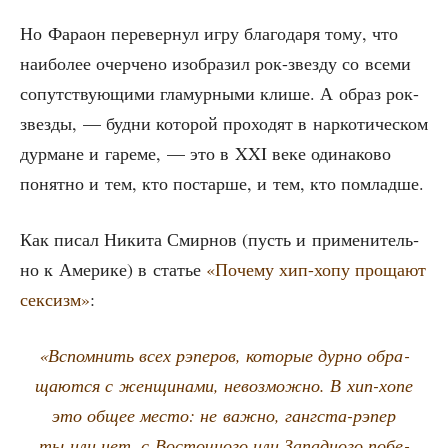
Но Фара­он пере­вер­нул игру бла­го­да­ря тому, что
наи­бо­лее очер­че­но изоб­ра­зил рок-звез­ду со все­ми
сопут­ству­ю­щи­ми гла­мур­ны­ми кли­ше. А образ рок-
звез­ды, — буд­ни кото­рой про­хо­дят в нар­ко­ти­че­ском
дур­мане и гаре­ме, — это в XXI веке оди­на­ко­во
понят­но и тем, кто постар­ше, и тем, кто помладше.
Как писал Ники­та Смир­нов (пусть и при­ме­ни­тель­
но к Аме­ри­ке) в ста­тье
«Поче­му хип-хопу про­ща­ют
сек­сизм»
:
«Вспом­нить всех рэпе­ров, кото­рые дур­но обра­
ща­ют­ся с жен­щи­на­ми, невоз­мож­но. В хип-хопе
это общее место: не важ­но, ганг­ста-рэпер
ты или нет, с Восточ­но­го или Запад­но­го побе­