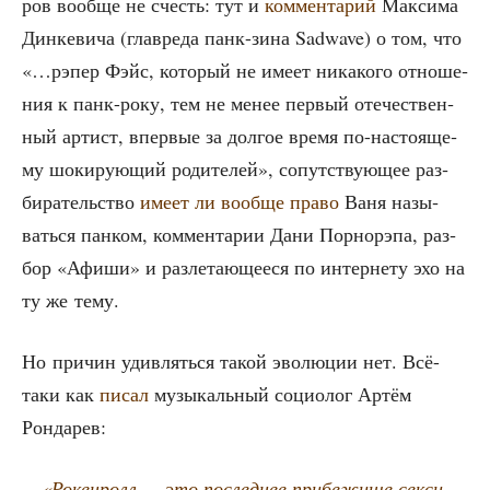
ров вооб­ще не счесть: тут и
ком­мен­та­рий
Мак­си­ма
Дин­ке­ви­ча (главре­да панк-зина Sadwave) о том, что
«…рэпер Фэйс, кото­рый не име­ет ника­ко­го отно­ше­
ния к панк-року, тем не менее пер­вый оте­че­ствен­
ный артист, впер­вые за дол­гое вре­мя по-насто­я­ще­
му шоки­ру­ю­щий роди­те­лей», сопут­ству­ю­щее раз­
би­ра­тель­ство
име­ет ли вооб­ще пра­во
Ваня назы­
вать­ся пан­ком, ком­мен­та­рии Дани Пор­нор­эпа, раз­
бор «Афи­ши» и раз­ле­та­ю­ще­е­ся по интер­не­ту эхо на
ту же тему.
Но при­чин удив­лять­ся такой эво­лю­ции нет. Всё-
таки как
писал
музы­каль­ный социо­лог Артём
Рондарев:
«Роке­н­ролл — это послед­нее при­бе­жи­ще сек­си­