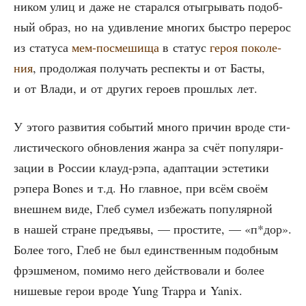
ни­ком улиц и даже не ста­рал­ся отыг­ры­вать подоб­
ный образ, но на удив­ле­ние мно­гих быст­ро пере­рос
из ста­ту­са
мем-посме­ши­ща
в ста­тус
героя поко­ле­
ния
, про­дол­жая полу­чать респек­ты и от Басты,
и от Вла­ди, и от дру­гих геро­ев про­шлых лет.
У это­го раз­ви­тия собы­тий мно­го при­чин вро­де сти­
ли­сти­че­ско­го обнов­ле­ния жан­ра за счёт попу­ля­ри­
за­ции в Рос­сии кла­уд-рэпа, адап­та­ции эсте­ти­ки
рэпе­ра Bones и т.д. Но глав­ное, при всём сво­ём
внеш­нем виде, Глеб сумел избе­жать попу­ляр­ной
в нашей стране предъ­явы, — про­сти­те, — «п*дор».
Более того, Глеб не был един­ствен­ным подоб­ным
фрэш­ме­ном, поми­мо него дей­ство­ва­ли и более
нише­вые герои вро­де Yung Trappa и Yanix.