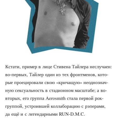
Кста­ти, при­мер в лице Сти­ве­на Тай­ле­ра неслу­ча­ен:
во-пер­вых, Тай­лер один из тех фронт­ме­нов, кото­
рые про­еци­ро­ва­ли свою «кри­ча­щую» неод­но­знач­
ную сек­су­аль­ность в ста­ди­он­ном мас­шта­бе; а во-
вто­рых, его груп­па Aerosmith ста­ла пер­вой рок-
груп­пой, устро­ив­шей кол­ла­бо­ра­цию с рэпе­ра­ми,
да ещё и с леген­дар­ны­ми RUN‑D.M.C.