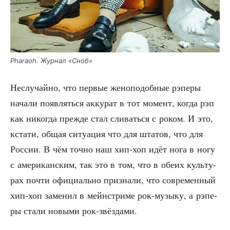
Pharaoh. Жур­нал «Сноб»
Неслу­чай­но, что пер­вые жено­по­доб­ные рэпе­ры
нача­ли появ­лять­ся акку­рат в тот момент, когда рэп
как нико­гда преж­де стал сли­вать­ся с роком. И это,
кста­ти, общая ситу­а­ция что для шта­тов, что для
Рос­сии. В чём точ­но наш хип-хоп идёт нога в ногу
с аме­ри­кан­ским, так это в том, что в обе­их куль­ту­
рах почти офи­ци­аль­но при­зна­ли, что совре­мен­ный
хип-хоп заме­нил в мейн­стри­ме рок-музы­ку, а рэпе­
ры ста­ли новы­ми рок-звёздами.