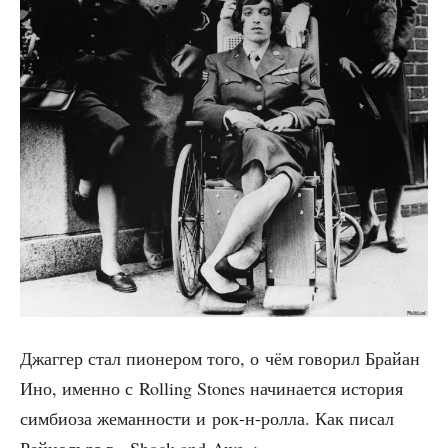
Джаг­гер стал пио­не­ром того, о чём гово­рил Брай­ан
Ино, имен­но с Rolling Stones начи­на­ет­ся исто­рия
сим­би­о­за жеман­но­сти и рок-н-рол­ла. Как писал