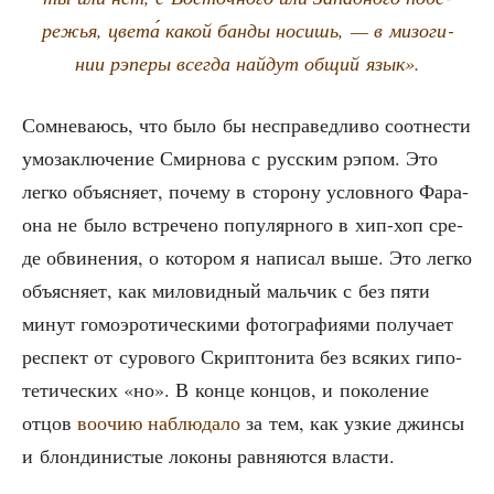
ре­жья, цве­та́ какой бан­ды носишь, — в мизо­ги­
нии рэпе­ры все­гда най­дут общий язык».
Сомне­ва­юсь, что было бы неспра­вед­ли­во соот­не­сти
умо­за­клю­че­ние Смир­но­ва с рус­ским рэпом. Это
лег­ко объ­яс­ня­ет, поче­му в сто­ро­ну услов­но­го Фара­
о­на не было встре­че­но попу­ляр­но­го в хип-хоп сре­
де обви­не­ния, о кото­ром я напи­сал выше. Это лег­ко
объ­яс­ня­ет, как мило­вид­ный маль­чик с без пяти
минут гомо­эро­ти­че­ски­ми фото­гра­фи­я­ми полу­ча­ет
респект от суро­во­го Скрип­то­ни­та без вся­ких гипо­
те­ти­че­ских «но». В кон­це кон­цов, и поко­ле­ние
отцов
воочию наблю­да­ло
за тем, как узкие джин­сы
и блон­ди­ни­стые локо­ны рав­ня­ют­ся власти.