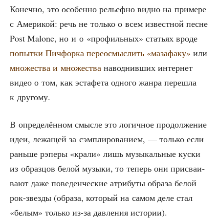
Конеч­но, это осо­бен­но рельеф­но вид­но на при­ме­ре
с Аме­ри­кой: речь не толь­ко о всем извест­ной песне
Post Malone, но и о «про­филь­ных» ста­тьях вро­де
попыт­ки Пич­фор­ка пере­осмыс­лить «маза­фа­ку»
или
мно­же­ства и мно­же­ства
навод­нив­ших интер­нет
видео о том, как эста­фе­та одно­го жан­ра пере­шла
к другому.
В опре­де­лён­ном смыс­ле это логич­ное про­дол­же­ние
идеи, лежа­щей за сэм­пли­ро­ва­ни­ем, — толь­ко если
рань­ше рэпе­ры «кра­ли» лишь музы­каль­ные кус­ки
из образ­цов белой музы­ки, то теперь они при­сва­и­
ва­ют даже пове­ден­че­ские атри­бу­ты обра­за белой
рок-звез­ды (обра­за, кото­рый на самом деле стал
«белым» толь­ко из-за дав­ле­ния истории).