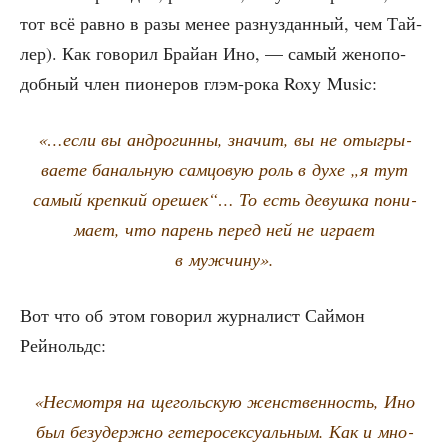
тот всё рав­но в разы менее раз­нуз­дан­ный, чем Тай­
лер). Как гово­рил Брай­ан Ино, — самый жено­по­
доб­ный член пио­не­ров глэм-рока Roxy Music:
«…если вы андро­гин­ны, зна­чит, вы не отыг­ры­
ва­е­те баналь­ную сам­цо­вую роль в духе „я тут
самый креп­кий оре­шек“… То есть девуш­ка пони­
ма­ет, что парень перед ней не игра­ет
в мужчину».
Вот что об этом гово­рил жур­на­лист Сай­мон
Рейнольдс:
«Несмот­ря на щеголь­скую жен­ствен­ность, Ино
был без­удерж­но гете­ро­сек­су­аль­ным. Как и мно­