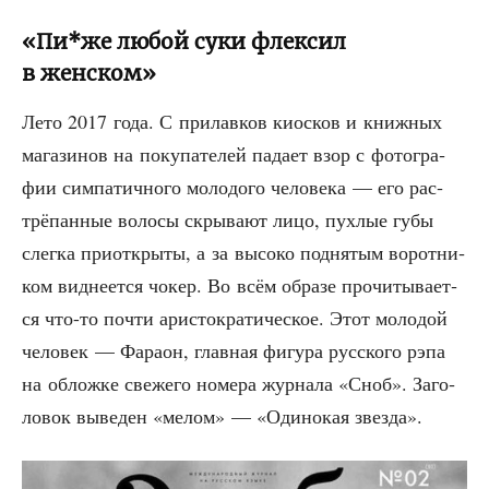
«Пи*же любой суки флексил
в женском»
Лето 2017 года. С при­лав­ков киос­ков и книж­ных
мага­зи­нов на поку­па­те­лей пада­ет взор с фото­гра­
фии сим­па­тич­но­го моло­до­го чело­ве­ка — его рас­
трё­пан­ные воло­сы скры­ва­ют лицо, пух­лые губы
слег­ка при­от­кры­ты, а за высо­ко под­ня­тым ворот­ни­
ком вид­не­ет­ся чокер. Во всём обра­зе про­чи­ты­ва­ет­
ся что-то почти ари­сто­кра­ти­че­ское. Этот моло­дой
чело­век — Фара­он, глав­ная фигу­ра рус­ско­го рэпа
на облож­ке све­же­го номе­ра жур­на­ла «Сноб». Заго­
ло­вок выве­ден «мелом» — «Оди­но­кая звезда».