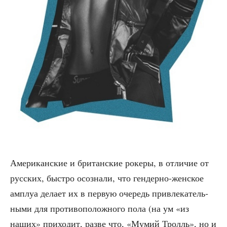
Аме­ри­кан­ские и бри­тан­ские роке­ры, в отли­чие от
рус­ских, быст­ро осо­зна­ли, что ген­дер­но-жен­ское
амплуа дела­ет их в первую оче­редь при­вле­ка­тель­
ны­ми для про­ти­во­по­лож­но­го пола (на ум «из
наших» при­хо­дит, раз­ве что, «Мумий Тролль», но и