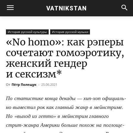
VATNIKSTAN
История русской культуры
История русской музыки
«No homo»: как рэперы
сочетают гомоэротику,
женский гендер
и сексизм*
От
Пётр Полещук
-
25.06.2021
По ста­ти­сти­ке кон­ца дека­ды — хип-хоп офи­ци­аль­
но выме­стил рок как глав­ный жанр в мейн­стри­ме.
Но «выход из гет­то» в мейн­стрим глав­но­го
стрит-жан­ра Аме­ри­ки боль­ше похож на погло­ще­