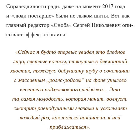
Спра­вед­ли­во­сти ради, даже на момент 2017 года
и «люди постар­ше» были не лыком шиты. Вот как
глав­ный редак­тор «Сно­ба» Сер­гей Нико­ла­е­вич опи­
сы­ва­ет эффект от клипа:
«Сей­час я буд­то впер­вые уви­дел это блед­ное
лицо, свет­лые воло­сы, стя­ну­тые в дев­чо­но­чий
хво­стик, тяжё­лую бабуш­ки­ну шубу в соче­та­нии
с мас­сив­ным „роллс-рой­сом“ на фоне уны­ло­го
весен­не­го под­мос­ков­но­го пей­за­жа… Это
та самая моло­дость, кото­рая манит, вол­ну­ет,
смот­рит рав­но­душ­ны­ми гла­за­ми и усколь­за­ет
каж­дый раз, как толь­ко начи­на­ешь к ней
приближаться».