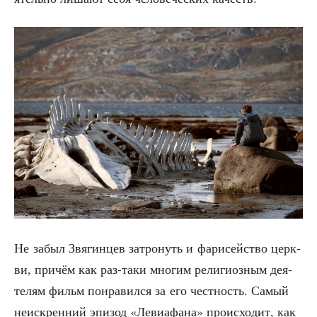
Не забыл Звя­гин­цев затро­нуть и фари­сей­ство церк­
ви, при­чём как раз-таки мно­гим рели­ги­оз­ным дея­
те­лям фильм понра­вил­ся за его чест­ность. Самый
неис­крен­ний эпи­зод «Леви­а­фа­на» про­ис­хо­дит, как