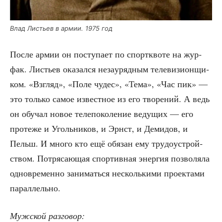
Влад Листьев в армии. 1975 год
После армии он посту­па­ет по спорт­кво­те на жур­
фак. Листьев ока­зал­ся неза­у­ряд­ным теле­ви­зи­он­щи­
ком. «Взгляд», «Поле чудес», «Тема», «Час пик» —
это толь­ко самое извест­ное из его тво­ре­ний. А ведь
он обу­чал новое теле­по­ко­ле­ние веду­щих — его
про­те­же и Уголь­ни­ков, и Эрнст, и Деми­дов, и
Пельш. И мно­го кто ещё обя­зан ему тру­до­устрой­
ством. Потря­са­ю­щая спор­тив­ная энер­гия поз­во­ля­ла
одно­вре­мен­но зани­мать­ся несколь­ки­ми про­ек­та­ми
параллельно.
Муж­ской разговор: