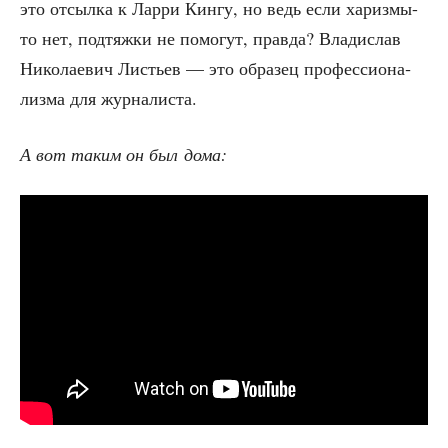
это отсыл­ка к Лар­ри Кин­гу, но ведь если хариз­мы-
то нет, под­тяж­ки не помо­гут, прав­да? Вла­ди­слав
Нико­ла­е­вич Листьев — это обра­зец про­фес­си­о­на­
лиз­ма для журналиста.
А вот таким он был дома: