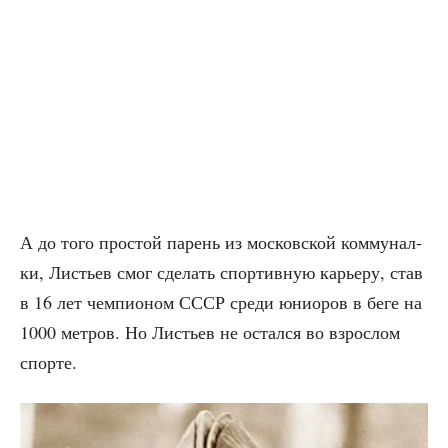
А до того про­стой парень из мос­ков­ской ком­му­нал­
ки, Листьев смог сде­лать спор­тив­ную карье­ру, став
в 16 лет чем­пи­о­ном СССР сре­ди юни­о­ров в беге на
1000 мет­ров. Но Листьев не остал­ся во взрос­лом
спорте.