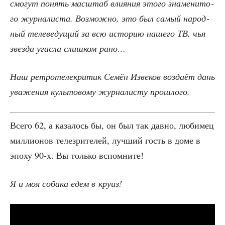
смо­гут понять мас­штаб вли­я­ния это­го зна­ме­ни­то­
го жур­на­ли­ста. Воз­мож­но, это был самый народ­
ный теле­ве­ду­щий за всю исто­рию наше­го ТВ, чья
звез­да угас­ла слиш­ком рано…
Наш ретро­те­ле­кри­тик Семён Изве­ков воз­да­ёт дань
ува­же­ния куль­то­во­му жур­на­ли­сту прошлого.
Все­го 62, а каза­лось бы, он был так дав­но, люби­мец
мил­ли­о­нов теле­зри­те­лей, луч­ший гость в доме в
эпо­ху 90‑х. Вы толь­ко вспомните!
Я и моя соба­ка едем в круиз!