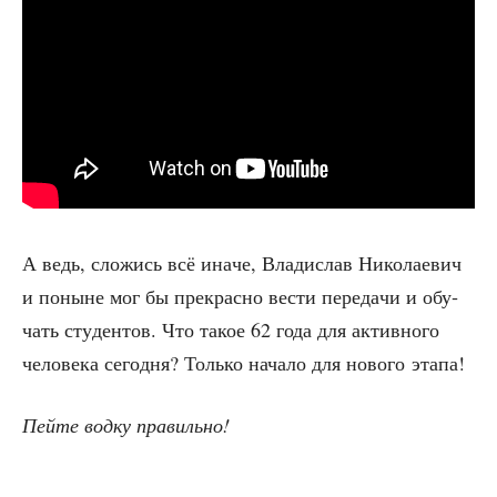
А ведь, сло­жись всё ина­че, Вла­ди­слав Нико­ла­е­вич
и поныне мог бы пре­крас­но вести пере­да­чи и обу­
чать сту­ден­тов. Что такое 62 года для актив­но­го
чело­ве­ка сего­дня? Толь­ко нача­ло для ново­го этапа!
Пей­те вод­ку правильно!