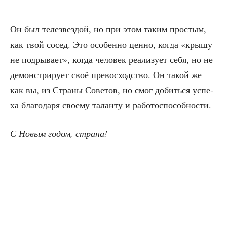
Он был телезвез­дой, но при этом таким про­стым,
как твой сосед. Это осо­бен­но цен­но, когда «кры­шу
не под­ры­ва­ет», когда чело­век реа­ли­зу­ет себя, но не
демон­стри­ру­ет своё пре­вос­ход­ство. Он такой же
как вы, из Стра­ны Сове­тов, но смог добить­ся успе­
ха бла­го­да­ря сво­е­му талан­ту и работоспособности.
С Новым годом, страна!