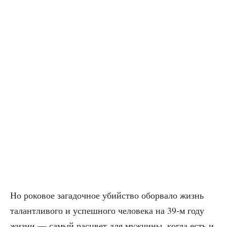
Но роко­вое зага­доч­ное убий­ство обо­рва­ло жизнь
талант­ли­во­го и успеш­но­го чело­ве­ка на 39‑м году
жиз­ни — самый рас­цвет для муж­чи­ны, когда есть и