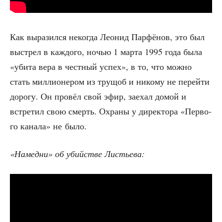
Как выра­зил­ся неко­гда Лео­нид Пар­фё­нов, это был
выстрел в каж­до­го, ночью 1 мар­та 1995 года была
«уби­та вера в чест­ный успех», в то, что мож­но
стать мил­ли­о­не­ром из тру­щоб и нико­му не перей­ти
доро­гу. Он про­вёл свой эфир, заехал домой и
встре­тил свою смерть. Охра­ны у дирек­то­ра «Пер­во­
го кана­ла» не было.
«Намед­ни» об убий­стве Листьева: