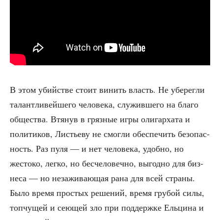
В этом убий­стве сто­ит винить власть. Не убе­рег­ли
талант­ли­вей­ше­го чело­ве­ка, слу­жив­ше­го на бла­го
обще­ства. Втя­нув в гряз­ные игры оли­гар­ха­та и
поли­ти­ков, Листье­ву не смог­ли обес­пе­чить без­опас­
ность. Раз пуля — и нет чело­ве­ка, удоб­но, но
жесто­ко, лег­ко, но бес­че­ло­веч­но, выгод­но для биз­
не­са — но неза­жи­ва­ю­щая рана для всей стра­ны.
Было вре­мя про­стых реше­ний, вре­мя гру­бой силы,
топ­чу­щей и сею­щей зло при под­держ­ке Ель­ци­на и