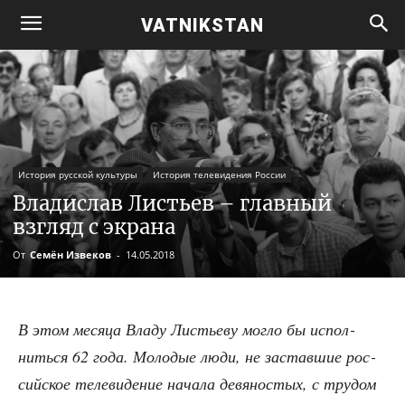
VATNIKSTAN
История русской культуры
История телевидения России
Владислав Листьев – главный
взгляд с экрана
От
Семён Извеков
-
14.05.2018
В этом меся­ца Вла­ду Листье­ву мог­ло бы испол­
нить­ся 62 года. Моло­дые люди, не застав­шие рос­
сий­ское теле­ви­де­ние нача­ла девя­но­стых, с тру­дом