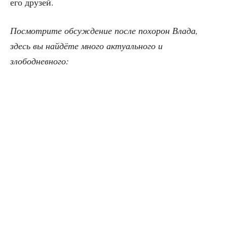
его друзей.
Посмот­ри­те обсуж­де­ние после похо­рон Вла­да,
здесь вы най­дё­те мно­го акту­аль­но­го и
злободневного: