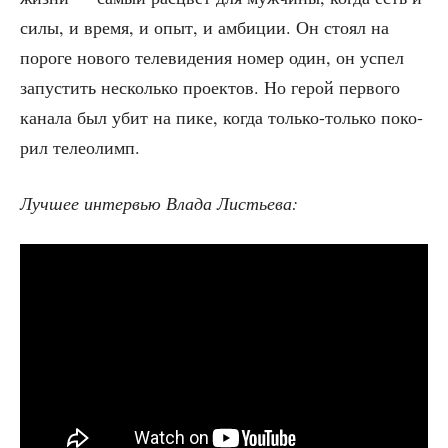
силы, и вре­мя, и опыт, и амби­ции. Он сто­ял на
поро­ге ново­го теле­ви­де­ния номер один, он успел
запу­стить несколь­ко про­ек­тов. Но герой пер­во­го
кана­ла был убит на пике, когда толь­ко-толь­ко поко­
рил телеолимп.
Луч­шее интер­вью Вла­да Листьева: