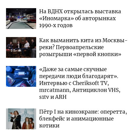
На ВДНХ открылась выставка
«Иномарка» об авторынках
1990‑х годов
Как выманить кита из Москвы-
реки? Первоапрельские
розыгрыши «первой кнопки»
«Даже за самые скучные
передачи люди благодарят».
Интервью с Cheriksoft TV,
mrcatmann, Антициклон VHS,
s1tv и ARH
Пётр I на киноэкране: оперетта,
блекфейс и анимационные
котики