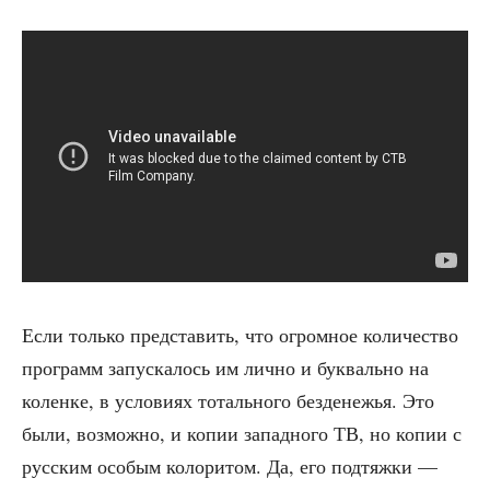
Если толь­ко пред­ста­вить, что огром­ное коли­че­ство
про­грамм запус­ка­лось им лич­но и бук­валь­но на
колен­ке, в усло­ви­ях тоталь­но­го без­де­не­жья. Это
были, воз­мож­но, и копии запад­но­го ТВ, но копии с
рус­ским осо­бым коло­ри­том. Да, его под­тяж­ки —