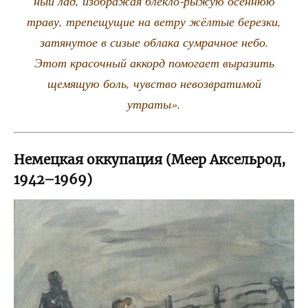
ный лад, изоб­ра­жая блекло‑рыжую осен­нюю
тра­ву, тре­пе­щу­щие на вет­ру жёл­тые берез­ки,
затя­ну­тое в сизые обла­ка сумрач­ное небо.
Этот кра­соч­ный аккорд помо­га­ет выра­зить
щемя­щую боль, чув­ство невоз­вра­ти­мой
утраты».
Немецкая оккупация (Меер Аксельрод,
1942–1969)