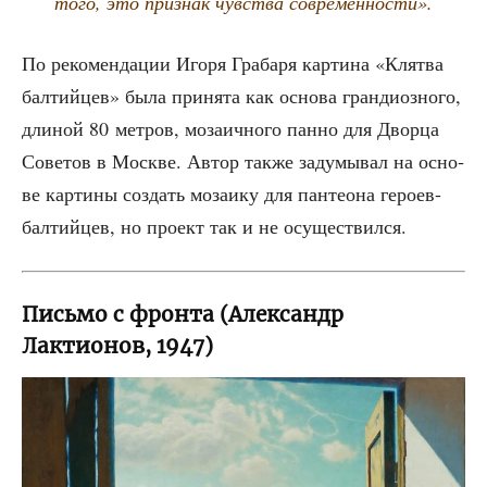
того, это при­знак чув­ства современности».
По реко­мен­да­ции Иго­ря Гра­ба­ря кар­ти­на «Клят­ва
бал­тий­цев» была при­ня­та как осно­ва гран­ди­оз­но­го,
дли­ной 80 мет­ров, моза­ич­но­го пан­но для Двор­ца
Сове­тов в Москве. Автор так­же заду­мы­вал на осно­
ве кар­ти­ны создать моза­и­ку для пан­тео­на геро­ев-
бал­тий­цев, но про­ект так и не осуществился.
Письмо с фронта (Александр
Лактионов, 1947)