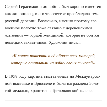
Сер­гей Гера­си­мов и до вой­ны был хоро­шо изве­стен
как живо­пи­сец, в его твор­че­стве пре­об­ла­да­ла тема
рус­ской дерев­ни. Воз­мож­но, имен­но поэто­му его
воен­ное полот­но тоже свя­за­но с дере­вен­ски­ми
жите­ля­ми — гор­дой жен­щи­ной, кото­рая не боит­ся
немец­ких захват­чи­ков. Худож­ник писал:
«Я хотел пока­зать в её обра­зе всех мате­рей,
кото­рые отпра­ви­ли на вой­ну сво­их сыновей».
В 1958 году кар­ти­на выстав­ля­лась на Меж­ду­на­род­
ной выстав­ке в Брюс­се­ле и была награж­де­на Золо­
той меда­лью, хра­нит­ся в Тре­тья­ков­ской галерее.