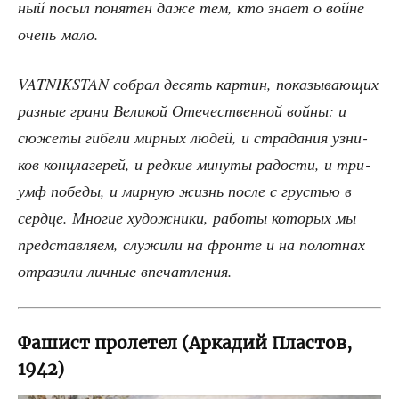
ный посыл поня­тен даже тем, кто зна­ет о войне
очень мало.
VATNIKSTAN собрал десять кар­тин, пока­зы­ва­ю­щих
раз­ные гра­ни Вели­кой Оте­че­ствен­ной вой­ны: и
сюже­ты гибе­ли мир­ных людей, и стра­да­ния узни­
ков конц­ла­ге­рей, и ред­кие мину­ты радо­сти, и три­
умф побе­ды, и мир­ную жизнь после с гру­стью в
серд­це. Мно­гие худож­ни­ки, рабо­ты кото­рых мы
пред­став­ля­ем, слу­жи­ли на фрон­те и на полот­нах
отра­зи­ли лич­ные впечатления.
Фашист пролетел (Аркадий Пластов,
1942)