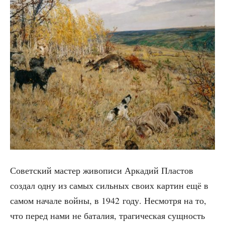
Совет­ский мастер живо­пи­си Арка­дий Пла­стов
создал одну из самых силь­ных сво­их кар­тин ещё в
самом нача­ле вой­ны, в 1942 году. Несмот­ря на то,
что перед нами не бата­лия, тра­ги­че­ская сущ­ность