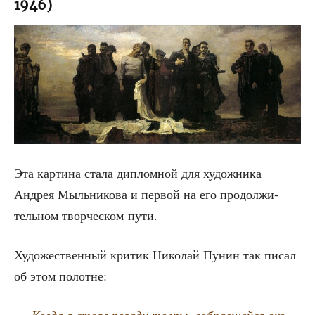
1946)
Эта кар­ти­на ста­ла диплом­ной для худож­ни­ка
Андрея Мыль­ни­ко­ва и пер­вой на его про­дол­жи­
тель­ном твор­че­ском пути.
Худо­же­ствен­ный кри­тик Нико­лай Пунин так писал
об этом полотне: