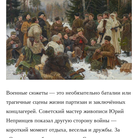
Воен­ные сюже­ты — это необя­за­тель­но бата­лии или
тра­гич­ные сце­ны жиз­ни пар­ти­зан и заклю­чён­ных
конц­ла­ге­рей. Совет­ский мастер живо­пи­си Юрий
Неприн­цев пока­зал дру­гую сто­ро­ну вой­ны —
корот­кий момент отды­ха, весе­лья и друж­бы. За