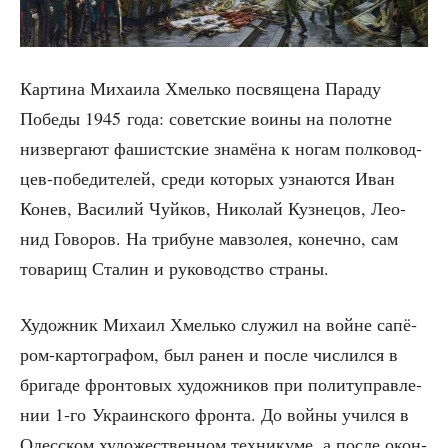
Кар­ти­на Миха­и­ла Хмель­ко посвя­ще­на Пара­ду
Побе­ды 1945 года: совет­ские вои­ны на полотне
низ­вер­га­ют фашист­ские зна­мё­на к ногам пол­ко­вод­
цев-побе­ди­те­лей, сре­ди кото­рых узна­ют­ся Иван
Конев, Васи­лий Чуй­ков, Нико­лай Куз­не­цов, Лео­
нид Гово­ров. На три­буне мав­зо­лея, конеч­но, сам
това­рищ Ста­лин и руко­вод­ство страны.
Худож­ник Миха­ил Хмель­ко слу­жил на войне сапё­
ром-кар­то­гра­фом, был ранен и после чис­лил­ся в
бри­га­де фрон­то­вых худож­ни­ков при полит­управ­ле­
нии 1‑го Укра­ин­ско­го фрон­та. До вой­ны учил­ся в
Одес­ском худо­же­ствен­ном тех­ни­ку­ме, а после окон­