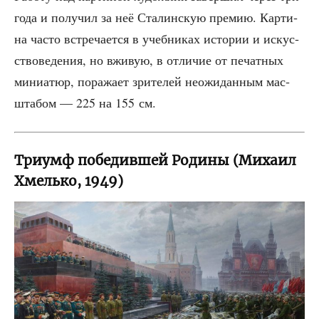
года и полу­чил за неё Ста­лин­скую пре­мию. Кар­ти­
на часто встре­ча­ет­ся в учеб­ни­ках исто­рии и искус­
ство­ве­де­ния, но вжи­вую, в отли­чие от печат­ных
мини­а­тюр, пора­жа­ет зри­те­лей неожи­дан­ным мас­
шта­бом — 225 на 155 см.
Триумф победившей Родины (Михаил
Хмелько, 1949)