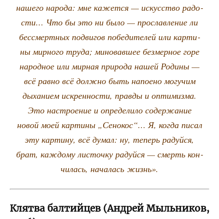
наше­го наро­да: мне кажет­ся — искус­ство радо­
сти… Что бы это ни было — про­слав­ле­ние ли
бес­смерт­ных подви­гов побе­ди­те­лей или кар­ти­
ны мир­но­го тру­да; мино­вав­шее без­мер­ное горе
народ­ное или мир­ная при­ро­да нашей Роди­ны —
всё рав­но всё долж­но быть напо­е­но могу­чим
дыха­ни­ем искрен­но­сти, прав­ды и опти­миз­ма.
Это настро­е­ние и опре­де­ли­ло содер­жа­ние
новой моей кар­ти­ны „Сено­кос“… Я, когда писал
эту кар­ти­ну, всё думал: ну, теперь радуй­ся,
брат, каж­до­му листоч­ку радуй­ся — смерть кон­
чи­лась, нача­лась жизнь».
Клятва балтийцев (Андрей Мыльников,