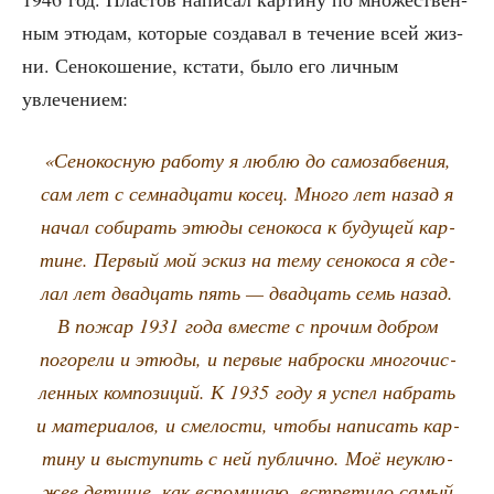
ным этю­дам, кото­рые созда­вал в тече­ние всей жиз­
ни. Сено­ко­ше­ние, кста­ти, было его лич­ным
увлечением:
«Сено­кос­ную рабо­ту я люб­лю до само­заб­ве­ния,
сам лет с сем­на­дца­ти косец. Мно­го лет назад я
начал соби­рать этю­ды сено­ко­са к буду­щей кар­
тине. Пер­вый мой эскиз на тему сено­ко­са я сде­
лал лет два­дцать пять — два­дцать семь назад.
В пожар 1931 года вме­сте с про­чим доб­ром
пого­ре­ли и этю­ды, и пер­вые наброс­ки мно­го­чис­
лен­ных ком­по­зи­ций. К 1935 году я успел набрать
и мате­ри­а­лов, и сме­ло­сти, что­бы напи­сать кар­
ти­ну и высту­пить с ней пуб­лич­но. Моё неук­лю­
жее дети­ще, как вспо­ми­наю, встре­ти­ло самый