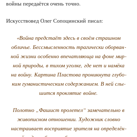
вой­ны пере­да­ёт­ся очень точно.
Искус­ство­вед Олег Сопо­цин­ский писал:
«Вой­на пред­ста­ёт здесь в сво­ём страш­ном
обли­чье. Бес­смыс­лен­ность тра­ги­че­ски обо­рван­
ной жиз­ни осо­бен­но впе­чат­ля­ю­ща на фоне мир­
ной при­ро­ды, в тихом угол­ке, где нет и намё­ка
на вой­ну. Кар­ти­на Пла­сто­ва про­ник­ну­та глу­бо­
ким гума­ни­сти­че­ским содер­жа­ни­ем. В ней слы­
шит­ся про­кля­тие войне.
Полот­но „Фашист про­ле­тел“ заме­ча­тель­но в
живо­пис­ном отно­ше­нии. Худож­ник слов­но
настра­и­ва­ет вос­при­я­тие зри­те­ля на опре­де­лён­