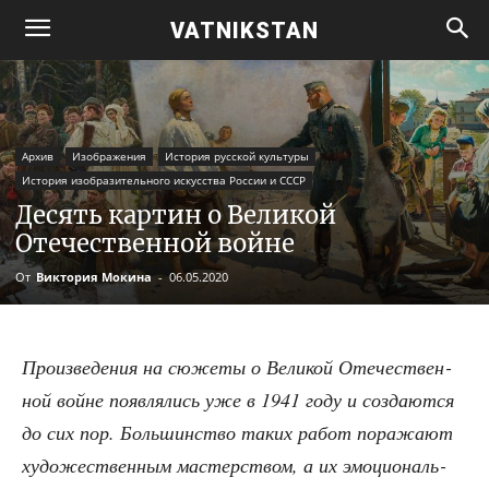
VATNIKSTAN
Архив
Изображения
История русской культуры
История изобразительного искусства России и СССР
Десять картин о Великой
Отечественной войне
От
Виктория Мокина
-
06.05.2020
Про­из­ве­де­ния на сюже­ты о Вели­кой Оте­че­ствен­
ной войне появ­ля­лись уже в 1941 году и созда­ют­ся
до сих пор. Боль­шин­ство таких работ пора­жа­ют
худо­же­ствен­ным мастер­ством, а их эмо­ци­о­наль­