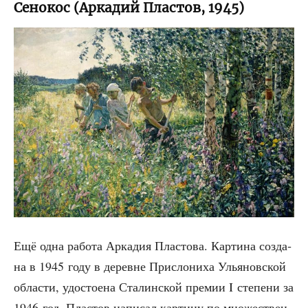
Сенокос (Аркадий Пластов, 1945)
Ещё одна рабо­та Арка­дия Пла­сто­ва. Кар­ти­на созда­
на в 1945 году в деревне При­сло­ни­ха Улья­нов­ской
обла­сти, удо­сто­е­на Ста­лин­ской пре­мии I сте­пе­ни за
1946 год. Пла­стов напи­сал кар­ти­ну по мно­же­ствен­