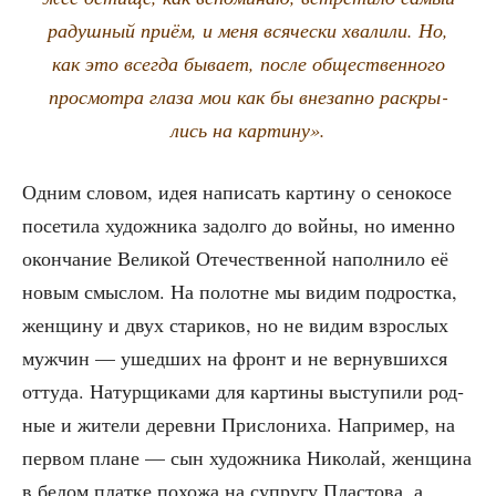
радуш­ный при­ём, и меня вся­че­ски хва­ли­ли. Но,
как это все­гда быва­ет, после обще­ствен­но­го
про­смот­ра гла­за мои как бы вне­зап­но рас­кры­
лись на картину».
Одним сло­вом, идея напи­сать кар­ти­ну о сено­ко­се
посе­ти­ла худож­ни­ка задол­го до вой­ны, но имен­но
окон­ча­ние Вели­кой Оте­че­ствен­ной напол­ни­ло её
новым смыс­лом. На полотне мы видим под­рост­ка,
жен­щи­ну и двух ста­ри­ков, но не видим взрос­лых
муж­чин — ушед­ших на фронт и не вер­нув­ших­ся
отту­да. Натур­щи­ка­ми для кар­ти­ны высту­пи­ли род­
ные и жите­ли дерев­ни При­сло­ни­ха. Напри­мер, на
пер­вом плане — сын худож­ни­ка Нико­лай, жен­щи­на
в белом плат­ке похо­жа на супру­гу Пла­сто­ва, а