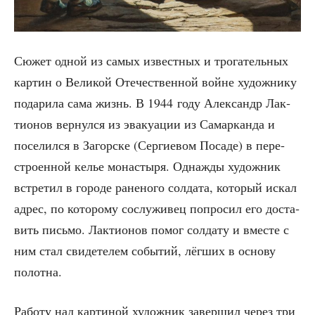
Сюжет одной из самых извест­ных и тро­га­тель­ных
кар­тин о Вели­кой Оте­че­ствен­ной войне худож­ни­ку
пода­ри­ла сама жизнь. В 1944 году Алек­сандр Лак­
ти­о­нов вер­нул­ся из эва­ку­а­ции из Самар­кан­да и
посе­лил­ся в Загор­ске (Сер­ги­е­вом Поса­де) в пере­
стро­ен­ной келье мона­сты­ря. Одна­жды худож­ник
встре­тил в горо­де ране­но­го сол­да­та, кото­рый искал
адрес, по кото­ро­му сослу­жи­вец попро­сил его доста­
вить пись­мо. Лак­ти­о­нов помог сол­да­ту и вме­сте с
ним стал сви­де­те­лем собы­тий, лёг­ших в осно­ву
полотна.
Рабо­ту над кар­ти­ной худож­ник завер­шил через три