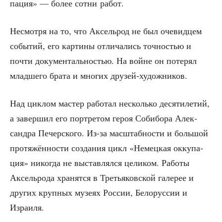
па­ция» — более сот­ни работ.
Несмот­ря на то, что Аксель­род не был оче­вид­цем
собы­тий, его кар­ти­ны отли­ча­лись точ­но­стью и
почти доку­мен­таль­но­стью. На войне он поте­рял
млад­ше­го бра­та и мно­гих друзей-художников.
Над цик­лом мастер рабо­тал несколь­ко деся­ти­ле­тий,
а завер­шил его порт­ре­том героя Собибо­ра Алек­
сандра Печер­ско­го. Из-за мас­штаб­но­сти и боль­шой
про­тя­жён­но­сти созда­ния цикл «Немец­кая окку­па­
ция» нико­гда не выстав­лял­ся цели­ком. Рабо­ты
Аксель­ро­да хра­нят­ся в Тре­тья­ков­ской гале­рее и
дру­гих круп­ных музе­ях Рос­сии, Бело­рус­сии и
Израиля.