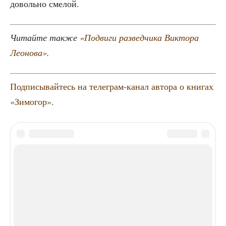
доволь­но смелой.
Читай­те так­же
«Подви­ги раз­вед­чи­ка Вик­то­ра
Лео­но­ва»
.
Под­пи­сы­вай­тесь на
теле­грам-канал авто­ра о кни­гах
«Зимо­гор»
.
ТЕГИ
1940-е
Великая Отечественная война
живопись
Третьяковская галерея
ЭТО МОЖЕТ БЫТЬ ИНТЕРЕСНО
ЕЩЕ ОТ АВТОРА
16 июля в Третьяковской