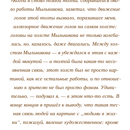
«Когда я сто­ял поза­ди тол­пы, собрав­шей­ся око­
ло рабо­ты Мыль­ни­ко­ва, заме­тил, что дви­же­ние
голов этой тол­пы вызва­ло, пора­зив­шее меня,
иллю­зор­ное дви­же­ние голов на самом хол­сте;
голо­вы на хол­сте Мыль­ни­ко­ва не толь­ко коле­ба­
лись, но, каза­лось, даже дви­га­лись. Меж­ду хол­
стом Мыль­ни­ко­ва — я убеж­дал­ся в этом с каж­
дой мину­той — и тол­пой была какая-то несо­
мнен­ная связь; этот холст был не про­сто кар­
ти­ной, как все осталь­ные рабо­ты, и по отно­ше­
нию к зри­те­лю не был про­сто фоном. Уди­ви­
тель­но, — поду­мал я, — в этом что-то есть. В
кон­це кон­цов я при­шёл к выво­ду, что такая тес­
ная связь людей на кар­тине с „людь­ми в жиз­
ни“, пожа­луй, явле­ние худо­же­ствен­ное; кро­ме