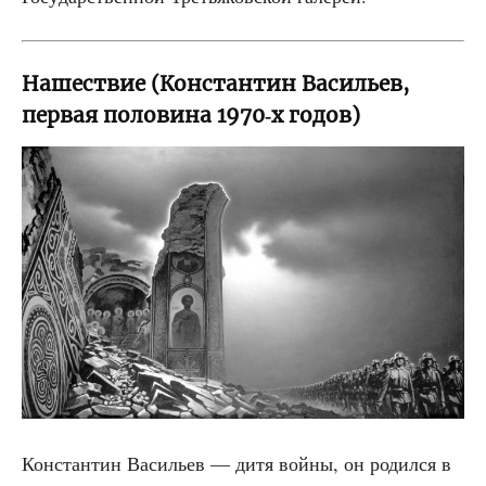
Нашествие (Константин Васильев,
первая половина 1970‑х годов)
Кон­стан­тин Васи­льев — дитя вой­ны, он родил­ся в