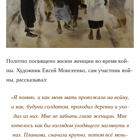
Полот­но посвя­ще­но жиз­ни жен­щин во вре­мя вой­
ны. Худож­ник Евсей Мои­се­ен­ко, сам участ­ник вой­
ны, рассказывал:
«Я пом­ню, и как меня мать про­во­жа­ла на вой­ну,
и как, будучи сол­да­том, про­хо­дил дерев­ни и ухо­
дил из них. Мне не забыть гла­за жен­щин. Мне
хоте­лось как бы взгля­дом ухо­дя­ще­го загля­нуть в
них. Пла­на­ми, сна­ча­ла круп­но, потом всё мень­