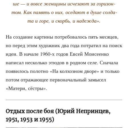
ше — и вовсе жен­щи­ны исче­за­ют за гори­зон­
том. Как память о них, осе­да­ют в душе сол­да­
та и горе, и скорбь, и надежда».
На созда­ние кар­ти­ны потре­бо­ва­лось пять меся­цев,
но перед этим худож­ник два года потра­тил на поиск
идеи. В нача­ле 1960‑х годов Евсей Мои­се­ен­ко
напи­сал несколь­ко этю­дов в род­ном селе. Сна­ча­ла
появи­лось полот­но «На кол­хоз­ном дво­ре» и толь­ко
потом отра­жа­ю­щее пер­во­на­чаль­ный замы­сел
«Мате­ри, сёстры».
Отдых после боя (Юрий Непринцев,
1951, 1953 и 1955)