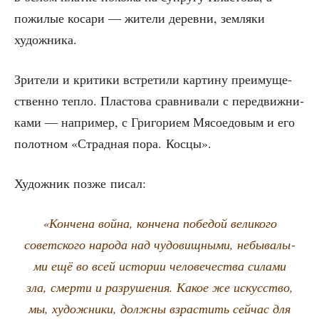
пожи­лые коса­ри — жите­ли дерев­ни, зем­ля­ки
художника.
Зри­те­ли и кри­ти­ки встре­ти­ли кар­ти­ну пре­иму­ще­
ствен­но теп­ло. Пла­сто­ва срав­ни­ва­ли с пере­движ­ни­
ка­ми — напри­мер, с Гри­го­ри­ем Мясо­едо­вым и его
полот­ном «Страд­ная пора. Косцы».
Худож­ник поз­же писал:
«Кон­че­на вой­на, кон­че­на побе­дой вели­ко­го
совет­ско­го наро­да над чудо­вищ­ны­ми, небы­ва­лы­
ми ещё во всей исто­рии чело­ве­че­ства сила­ми
зла, смер­ти и раз­ру­ше­ния. Какое же искус­ство,
мы, худож­ни­ки, долж­ны взрас­тить сей­час для