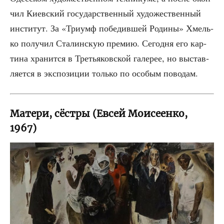
чил Киев­ский госу­дар­ствен­ный худо­же­ствен­ный
инсти­тут. За «Три­умф побе­див­шей Роди­ны» Хмель­
ко полу­чил Ста­лин­скую пре­мию. Сего­дня его кар­
ти­на хра­нит­ся в Тре­тья­ков­ской гале­рее, но выстав­
ля­ет­ся в экс­по­зи­ции толь­ко по осо­бым поводам.
Матери, сёстры (Евсей Моисеенко,
1967)