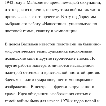
1942 году в Май­ко­пе во вре­мя немец­кой окку­па­ции,
и это одна из при­чин, поче­му тема вой­ны так часто
про­яв­ля­лась в его твор­че­стве. В эту под­бор­ку мы
выбра­ли его рабо­ту «Наше­ствие», уни­каль­ную по
цве­то­вой гам­ме, сюже­ту и композиции.
В целом Васи­льев изве­стен полот­на­ми на былин­но-
мифо­ло­ги­че­ские темы, худож­ни­ка вдох­нов­ля­ли
исланд­ские саги и дру­гие геро­и­че­ские эпо­сы. Но
дру­гие рабо­ты масте­ра отли­ча­ют­ся насы­щен­ной
палит­рой оттен­ков и кри­сталь­ной чисто­той цве­тов.
Здесь мы видим сумрач­ное, почти моно­хром­ное
изоб­ра­же­ние. В цен­тре — фрес­ки раз­ру­шен­но­го
хра­ма. Идея объ­еди­нить изоб­ра­же­ния свя­тых с
темой вой­ны была для нача­ла 1970‑х годов новой и