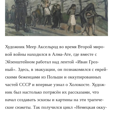
Худож­ник Меер Аксель­род во вре­мя Вто­рой миро­
вой вой­ны нахо­дил­ся в Алма-Ате, где вме­сте с
Эйзен­штей­ном рабо­тал над лен­той «Иван Гроз­
ный». Здесь, в эва­ку­а­ции, он позна­ко­мил­ся с еврей­
ски­ми бежен­ца­ми из Поль­ши и окку­пи­ро­ван­ных
частей СССР и впер­вые узнал о Холо­ко­сте. Худож­
ник был настоль­ко потря­сён их рас­ска­за­ми, что
начал созда­вать эски­зы и кар­ти­ны на эти тра­ги­че­
ские сюже­ты. Так полу­чил­ся цикл «Немец­кая окку­