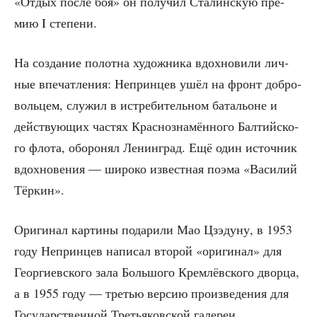
«Отдых после боя» он полу­чил Ста­лин­скую пре­
мию I степени.
На созда­ние полот­на худож­ни­ка вдох­но­ви­ли лич­
ные впе­чат­ле­ния: Неприн­цев ушёл на фронт доб­ро­
воль­цем, слу­жил в истре­би­тель­ном бата­льоне и
дей­ству­ю­щих частях Крас­но­зна­мён­но­го Бал­тий­ско­
го фло­та, обо­ро­нял Ленин­град. Ещё один источ­ник
вдох­но­ве­ния — широ­ко извест­ная поэ­ма «Васи­лий
Тёркин».
Ори­ги­нал кар­ти­ны пода­ри­ли Мао Цзэ­ду­ну, в 1953
году Неприн­цев напи­сал вто­рой «ори­ги­нал» для
Геор­ги­ев­ско­го зала Боль­шо­го Крем­лёв­ско­го двор­ца,
а в 1955 году — тре­тью вер­сию про­из­ве­де­ния для
Госу­дар­ствен­ной Тре­тья­ков­ской галереи.