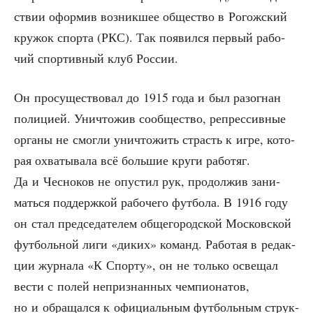
ствии офор­мив воз­ник­шее обще­ство в Рогож­ский
кру­жок спор­та (РКС). Так появил­ся пер­вый рабо­
чий спор­тив­ный клуб России.
Он про­су­ще­ство­вал до 1915 года и был разо­гнан
поли­ци­ей. Уни­что­жив сооб­ще­ство, репрес­сив­ные
орга­ны не смог­ли уни­что­жить страсть к игре, кото­
рая охва­ты­ва­ла всё боль­шие кру­ги рабо­тяг.
Да и Чес­но­ков не опу­стил рук, про­дол­жив зани­
мать­ся под­держ­кой рабо­че­го фут­бо­ла. В 1916 году
он стал пред­се­да­те­лем обще­го­род­ской Мос­ков­ской
фут­боль­ной лиги «диких» команд. Рабо­тая в редак­
ции жур­на­ла «К Спор­ту», он не толь­ко осве­щал
вести с полей непри­знан­ных чем­пи­о­на­тов,
но и обра­щал­ся к офи­ци­аль­ным фут­боль­ным струк­