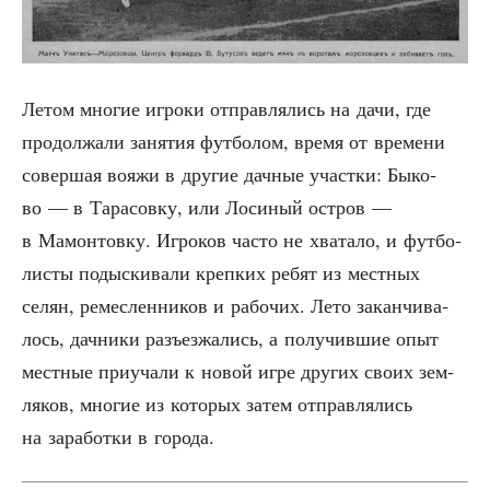
Летом мно­гие игро­ки отправ­ля­лись на дачи, где
про­дол­жа­ли заня­тия фут­бо­лом, вре­мя от вре­ме­ни
совер­шая воя­жи в дру­гие дач­ные участ­ки: Быко­
во — в Тара­сов­ку, или Лоси­ный ост­ров —
в Мамон­тов­ку. Игро­ков часто не хва­та­ло, и фут­бо­
ли­сты подыс­ки­ва­ли креп­ких ребят из мест­ных
селян, ремес­лен­ни­ков и рабо­чих. Лето закан­чи­ва­
лось, дач­ни­ки разъ­ез­жа­лись, а полу­чив­шие опыт
мест­ные при­уча­ли к новой игре дру­гих сво­их зем­
ля­ков, мно­гие из кото­рых затем отправ­ля­лись
на зара­бот­ки в города.