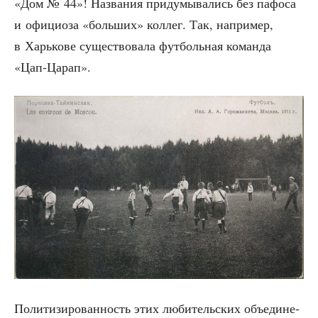
«Дом № 44»! Назва­ния при­ду­мы­ва­лись без пафо­са
и офи­ци­о­за «боль­ших» кол­лег. Так, напри­мер,
в Харь­ко­ве суще­ство­ва­ла фут­боль­ная коман­да
«Цап-Царап».
Поли­ти­зи­ро­ван­ность этих люби­тель­ских объ­еди­не­