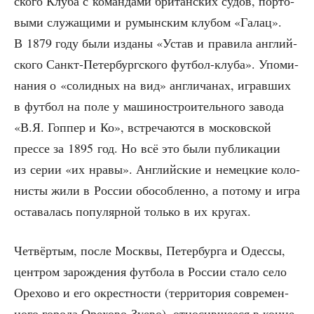
ско­го Клу­ба с коман­да­ми бри­тан­ских судов, пор­то­
вы­ми слу­жа­щи­ми и румын­ским клу­бом «Галац».
В 1879 году были изда­ны «Устав и пра­ви­ла англий­
ско­го Санкт-Петер­бург­ско­го фут­бол-клу­ба». Упо­ми­
на­ния о «солид­ных на вид» англи­ча­нах, играв­ших
в фут­бол на поле у маши­но­стро­и­тель­но­го заво­да
«В.Я. Гоп­пер и Ко», встре­ча­ют­ся в мос­ков­ской
прес­се за 1895 год. Но всё это были пуб­ли­ка­ции
из серии «их нра­вы». Англий­ские и немец­кие коло­
ни­сты жили в Рос­сии обособ­лен­но, а пото­му и игра
оста­ва­лась попу­ляр­ной толь­ко в их кругах.
Чет­вёр­тым, после Моск­вы, Петер­бур­га и Одес­сы,
цен­тром зарож­де­ния фут­бо­ла в Рос­сии ста­ло село
Оре­хо­во и его окрест­но­сти (тер­ри­то­рия совре­мен­
но­го горо­да Оре­хо­во-Зуе­во), отно­сив­ше­е­ся в кон­це