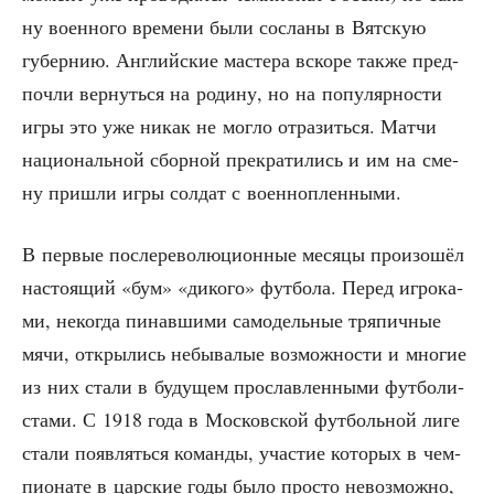
ну воен­но­го вре­ме­ни были сосла­ны в Вят­скую
губер­нию. Англий­ские масте­ра вско­ре так­же пред­
по­чли вер­нуть­ся на роди­ну, но на попу­ляр­но­сти
игры это уже никак не мог­ло отра­зить­ся. Мат­чи
наци­о­наль­ной сбор­ной пре­кра­ти­лись и им на сме­
ну при­шли игры сол­дат с военнопленными.
В пер­вые после­ре­во­лю­ци­он­ные меся­цы про­изо­шёл
насто­я­щий «бум» «дико­го» фут­бо­ла. Перед игро­ка­
ми, неко­гда пинав­ши­ми само­дель­ные тря­пич­ные
мячи, откры­лись небы­ва­лые воз­мож­но­сти и мно­гие
из них ста­ли в буду­щем про­слав­лен­ны­ми фут­бо­ли­
ста­ми. С 1918 года в Мос­ков­ской фут­боль­ной лиге
ста­ли появ­лять­ся коман­ды, уча­стие кото­рых в чем­
пи­о­на­те в цар­ские годы было про­сто невоз­мож­но,