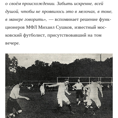
о сво­ём про­ис­хож­де­нии. Забыть искренне, всей
душой, что­бы не про­яви­лось это в мело­чах, в тоне,
в мане­ре гово­рить»,
— вспо­ми­на­ет реше­ние функ­
ци­о­не­ров МФЛ Миха­ил Суш­ков, извест­ный мос­
ков­ский фут­бо­лист, при­сут­ство­вав­ший на том
вечере.