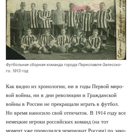
Фут­боль­ная сбор­ная коман­да горо­да Пере­слав­ля-Залес­ско­
го. 1913 год
Как вид­но из хро­но­ло­гии, ни в годы Пер­вой миро­
вой вой­ны, ни в дни рево­лю­ции и Граж­дан­ской
вой­ны в Рос­сии не пре­кра­ща­ли играть в фут­бол.
Но вре­мя нано­си­ло свой отпе­ча­ток. В 1914 году все
немец­кие игро­ки рос­сий­ских команд (на тот
момент уже про­во­дил­ся чем­пи­о­нат Рос­сии) по зако­