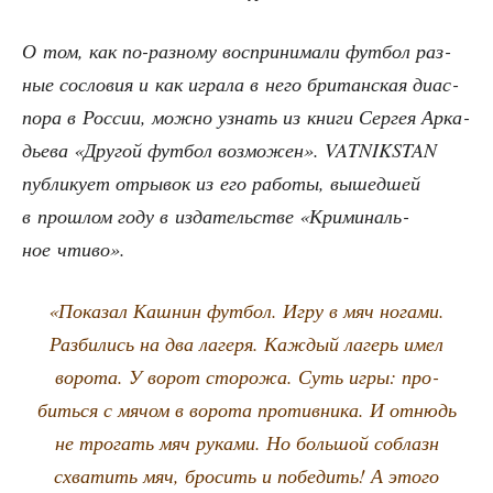
О том, как по-раз­но­му вос­при­ни­ма­ли фут­бол раз­
ные сосло­вия и как игра­ла в него бри­тан­ская диас­
по­ра в Рос­сии, мож­но узнать из кни­ги Сер­гея Арка­
дье­ва «Дру­гой фут­бол воз­мо­жен». VATNIKSTAN
пуб­ли­ку­ет отры­вок из его рабо­ты, вышед­шей
в про­шлом году в изда­тель­стве «Кри­ми­наль­
ное чтиво».
«Пока­зал Каш­нин фут­бол. Игру в мяч нога­ми.
Раз­би­лись на два лаге­ря. Каж­дый лагерь имел
воро­та. У ворот сто­ро­жа. Суть игры: про­
бить­ся с мячом в воро­та про­тив­ни­ка. И отнюдь
не тро­гать мяч рука­ми. Но боль­шой соблазн
схва­тить мяч, бро­сить и побе­дить! А это­го