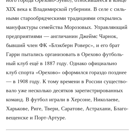
XIX века к Вла­ди­мир­ской губер­нии. В селе с силь­
ны­ми ста­ро­об­ряд­че­ски­ми тра­ди­ци­я­ми откры­лись
ману­фак­ту­ры семей­ства Моро­зо­вых. Управ­ля­ю­щий
пред­при­я­ти­я­ми — англи­ча­нин Джеймс Чар­нок,
быв­ший член ФК «Блэк­берн Роверс», и его брат
Гар­ри пыта­лись орга­ни­зо­вать в Оре­хо­во фут­боль­
ный клуб ещё в 1887 году. Одна­ко офи­ци­аль­но
клуб спор­та «Оре­хо­во» офор­мил­ся гораз­до позд­нее
— в 1908 году. К тому вре­ме­ни в Рос­сии суще­ство­
ва­ло уже несколь­ко десят­ков заре­ги­стри­ро­ван­ных
команд. В фут­бол игра­ли в Хер­соне, Нико­ла­е­ве,
Харь­ко­ве, Риге, Тве­ри, Сара­то­ве, Аст­ра­ха­ни, Бла­го­
ве­щен­ске и Порт-Артуре.