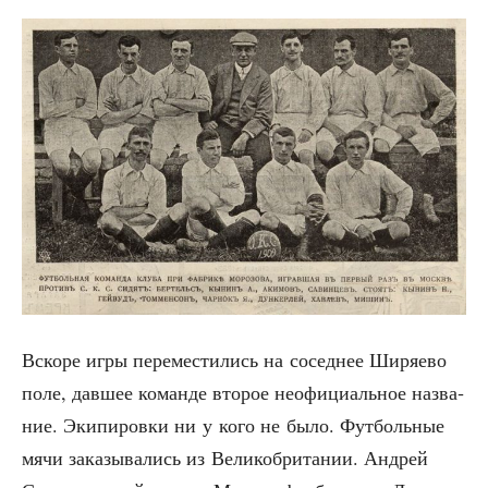
Вско­ре игры пере­ме­сти­лись на сосед­нее Ширя­е­во
поле, дав­шее коман­де вто­рое неофи­ци­аль­ное назва­
ние. Эки­пи­ров­ки ни у кого не было. Фут­боль­ные
мячи зака­зы­ва­лись из Вели­ко­бри­та­нии. Андрей