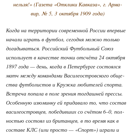
нель­зя!» (Газе­та «Откли­ки Кав­ка­за», г. Арма­
вир, № 5, 3 октяб­ря 1909 года)
Когда на тер­ри­то­рии совре­мен­ной Рос­сии впер­вые
нача­ли играть в фут­бол, сего­дня мож­но толь­ко
дога­ды­вать­ся. Рос­сий­ский Фут­боль­ный Союз
исполь­зу­ет в каче­стве точ­ки отсчё­та 24 октяб­ря
1897 года — день, когда в Петер­бур­ге состо­ял­ся
матч меж­ду коман­да­ми Васи­ле­ост­ров­ско­го обще­
ства фут­бо­ли­стов и Круж­ка люби­те­лей спор­та.
Встре­ча попа­ла в поле зре­ния тогдаш­ней прес­сы.
Осо­бен­ную изю­мин­ку ей при­да­ва­ло то, что состав
васи­ле­ост­ров­цев, побе­див­ших со счё­том 6–0, пол­
но­стью состо­ял из бри­тан­цев, в то вре­мя как в
соста­ве КЛС (или про­сто — «Спорт») игра­ли и