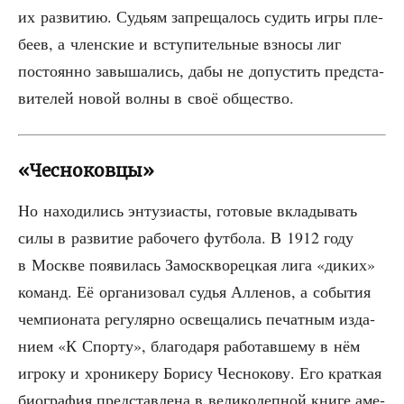
их раз­ви­тию. Судьям запре­ща­лось судить игры пле­
бе­ев, а член­ские и всту­пи­тель­ные взно­сы лиг
посто­ян­но завы­ша­лись, дабы не допу­стить пред­ста­
ви­те­лей новой вол­ны в своё общество.
«Чесноковцы»
Но нахо­ди­лись энту­зи­а­сты, гото­вые вкла­ды­вать
силы в раз­ви­тие рабо­че­го фут­бо­ла. В 1912 году
в Москве появи­лась Замоск­во­рец­кая лига «диких»
команд. Её орга­ни­зо­вал судья Алле­нов, а собы­тия
чем­пи­о­на­та регу­ляр­но осве­ща­лись печат­ным изда­
ни­ем «К Спор­ту», бла­го­да­ря рабо­тав­ше­му в нём
игро­ку и хро­ни­ке­ру Бори­су Чес­но­ко­ву. Его крат­кая
био­гра­фия пред­став­ле­на в вели­ко­леп­ной кни­ге аме­