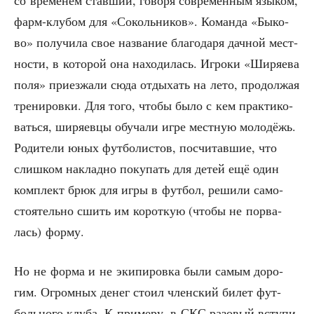
со вре­ме­нем став­ший, гово­ря совре­мен­ным язы­ком,
фарм-клу­бом для «Соколь­ни­ков». Коман­да «Быко­
во» полу­чи­ла свое назва­ние бла­го­да­ря дач­ной мест­
но­сти, в кото­рой она нахо­ди­лась. Игро­ки «Ширя­е­ва
поля» при­ез­жа­ли сюда отды­хать на лето, про­дол­жая
тре­ни­ров­ки. Для того, что­бы было с кем прак­ти­ко­
вать­ся, ширя­ев­цы обу­ча­ли игре мест­ную моло­дёжь.
Роди­те­ли юных фут­бо­ли­стов, посчи­тав­шие, что
слиш­ком наклад­но поку­пать для детей ещё один
ком­плект брюк для игры в фут­бол, реши­ли само­
сто­я­тель­но сшить им корот­кую (что­бы не порва­
лась) форму.
Но не фор­ма и не эки­пи­ров­ка были самым доро­
гим. Огром­ных денег сто­ил член­ский билет фут­
боль­но­го клу­ба. К при­ме­ру, в СКС разо­вый всту­пи­