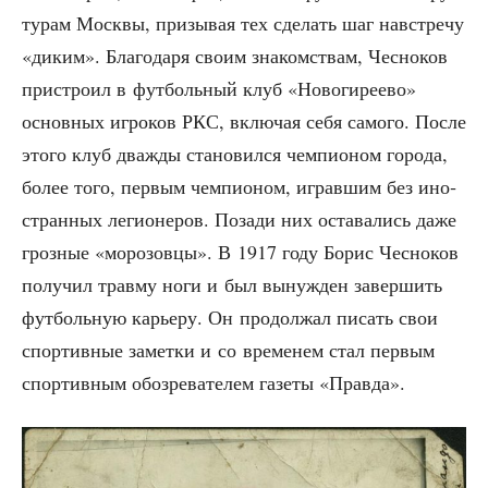
ту­рам Моск­вы, при­зы­вая тех сде­лать шаг навстре­чу
«диким». Бла­го­да­ря сво­им зна­ком­ствам, Чес­но­ков
при­стро­ил в фут­боль­ный клуб «Ново­ги­ре­ево»
основ­ных игро­ков РКС, вклю­чая себя само­го. После
это­го клуб два­жды ста­но­вил­ся чем­пи­о­ном горо­да,
более того, пер­вым чем­пи­о­ном, играв­шим без ино­
стран­ных леги­о­не­ров. Поза­ди них оста­ва­лись даже
гроз­ные «моро­зов­цы». В 1917 году Борис Чес­но­ков
полу­чил трав­му ноги и был вынуж­ден завер­шить
фут­боль­ную карье­ру. Он про­дол­жал писать свои
спор­тив­ные замет­ки и со вре­ме­нем стал пер­вым
спор­тив­ным обо­зре­ва­те­лем газе­ты «Прав­да».