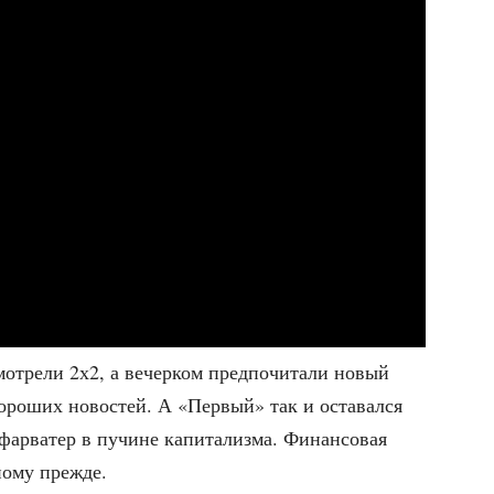
от­ре­ли 2х2, а вечер­ком пред­по­чи­та­ли новый
ро­ших ново­стей. А «Пер­вый» так и оста­вал­ся
ар­ва­тер в пучине капи­та­лиз­ма. Финан­со­вая
­но­му прежде.