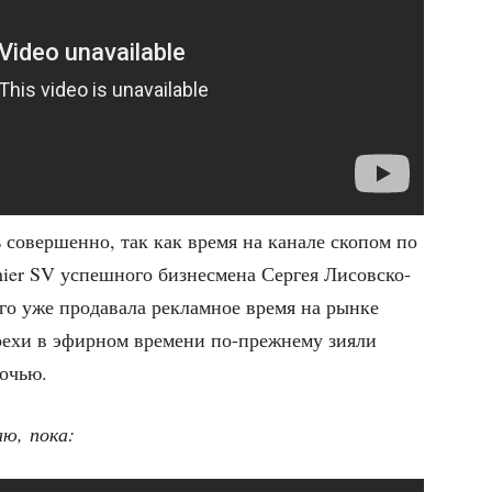
ь совер­шен­но, так как вре­мя на кана­ле ско­пом по
ier SV успеш­но­го биз­не­сме­на Сер­гея Лисов­ско­
го уже про­да­ва­ла реклам­ное вре­мя на рын­ке
ре­хи в эфир­ном вре­ме­ни по-преж­не­му зия­ли
ночью.
аю, пока: