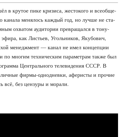
 в кру­тое пике кри­зи­са, жесто­ко­го и все­об­ще­
о кана­ла меня­лось каж­дый год, но луч­ше не ста­
­ным охва­том ауди­то­рии пре­вра­щал­ся в тону­
эфи­ра, как Листьев, Уголь­ни­ков, Яку­бо­вич,
хой менедж­мент — канал не имел кон­цеп­ции
 и по мно­гим тех­ни­че­ским пара­мет­рам так­же был
про­грам­ма Цен­траль­но­го теле­ви­де­ния СССР. В
з­лич­ные фир­мы-одно­днев­ки, афе­ри­сты и про­чие
ось всё, без цен­зу­ры и морали.