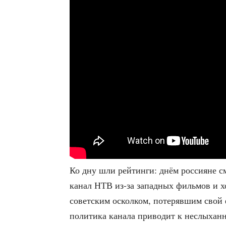
Ко дну шли рей­тин­ги: днём рос­си­яне см
канал НТВ из-за запад­ных филь­мов и хо
совет­ским оскол­ком, поте­ряв­шим свой ф
поли­ти­ка кана­ла при­во­дит к неслы­хан