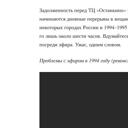
Задол­жен­ность перед ТЦ «Остан­ки­но» за
начи­на­ют­ся днев­ные пере­ры­вы в веща
неко­то­рых горо­дах Рос­сии в 1994–1995 
го лишь око­ло шести часов. Вду­май­тесь
посре­ди эфи­ра. Ужас, одним словом.
Про­бле­мы с эфи­ром в 1994 году (рекон­с