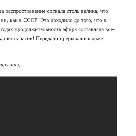
 рас­про­стра­не­ние сиг­на­ла столь вели­ка, что
­нии, как в СССР. Это дохо­ди­ло до того, что в
годах про­дол­жи­тель­ность эфи­ра состав­ля­ла все­
, шесть часов! Пере­да­чи пре­ры­ва­лись даже
трук­ция):