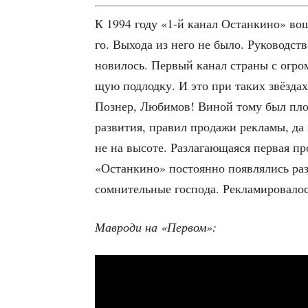
К 1994 году «1‑й канал Остан­ки­но» вошёл
го. Выхо­да из него не было. Руко­вод­ств
но­ви­лось. Пер­вый канал стра­ны с огром
щую под­лод­ку. И это при таких звёз­дах 
Познер, Люби­мов! Виной тому был пло­
раз­ви­тия, пра­вил про­да­жи рекла­мы, да
не на высо­те. Раз­ла­га­ю­ща­я­ся пер­вая 
«Остан­ки­но» посто­ян­но появ­ля­лись ра
сомни­тель­ные гос­по­да. Рекла­ми­ро­ва­л
Мав­ро­ди на «Пер­вом»: