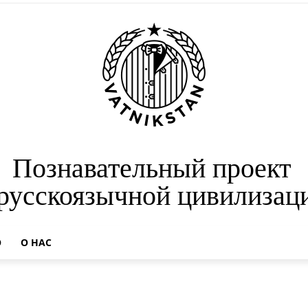
Познавательный проект
 русскоязычной цивилизац
О
О НАС