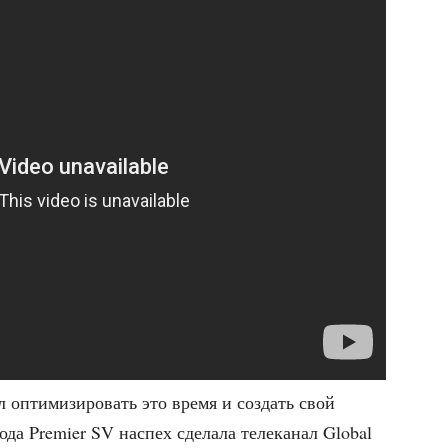
 опти­ми­зи­ро­вать это вре­мя и создать свой
ода Premier SV наспех сде­ла­ла теле­ка­нал Global