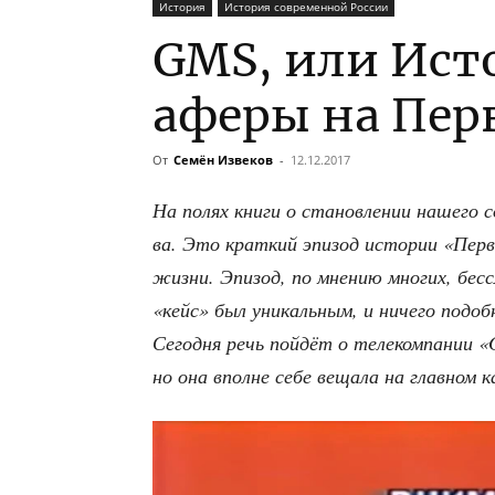
История
История современной России
GMS, или Ист
аферы на Пер
От
Семён Извеков
-
12.12.2017
На полях кни­ги о ста­нов­ле­нии наше­го с
ва. Это крат­кий эпи­зод исто­рии «Пер­во
жиз­ни. Эпи­зод, по мне­нию мно­гих, бес
«кейс» был уни­каль­ным, и ниче­го подоб
Сего­дня речь пой­дёт о теле­ком­па­нии
но она вполне себе веща­ла на глав­ном 