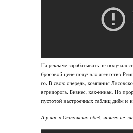
На рекла­ме зара­ба­ты­вать не полу­ча­лос
бро­со­вой цене полу­ча­ло агент­ство Prem
го. В свою оче­редь, ком­па­ния Лисов­ско­
втри­до­ро­га. Биз­нес, как-никак. Но про­
пусто­той настро­еч­ных таб­лиц днём и 
А у нас в Остан­ки­но обед, ниче­го не зн