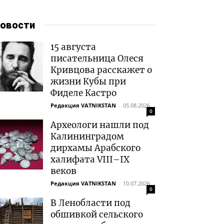
овости
15 августа
писательница Олеся
Кривцова расскажет о
жизни Кубы при
Фиделе Кастро
Редакция VATNIKSTAN
-
05.08.2026
0
Археологи нашли под
Калининградом
дирхамы Арабского
халифата VIII–IX
веков
Редакция VATNIKSTAN
-
10.07.2026
0
В Ленобласти под
обшивкой сельского