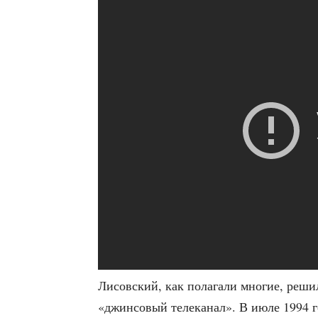
Лисов­ский, как пола­га­ли мно­гие, решил
«джин­со­вый теле­ка­нал». В июле 1994 г