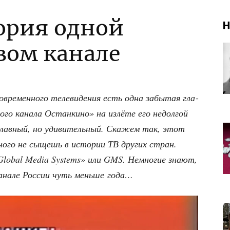
ория одной
Н
вом канале
овре­мен­но­го теле­ви­де­ния есть одна забы­тая гла­
­го кана­ла Остан­ки­но» на излё­те его недол­гой
­слав­ный, но уди­ви­тель­ный. Ска­жем так, этот
­но­го не сыщешь в исто­рии ТВ дру­гих стран.
 «Global Media Systems» или GMS. Немно­гие зна­ют,
кана­ле Рос­сии чуть мень­ше года…