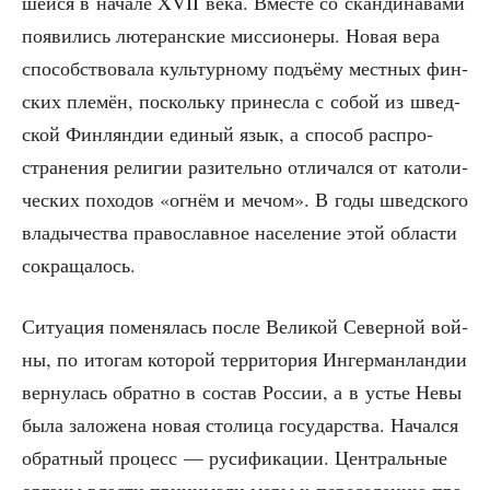
шей­ся в нача­ле XVII века. Вме­сте со скан­ди­на­ва­ми
появи­лись люте­ран­ские мис­си­о­не­ры. Новая вера
спо­соб­ство­ва­ла куль­тур­но­му подъ­ёму мест­ных фин­
ских пле­мён, посколь­ку при­нес­ла с собой из швед­
ской Фин­лян­дии еди­ный язык, а спо­соб рас­про­
стра­не­ния рели­гии рази­тель­но отли­чал­ся от като­ли­
че­ских похо­дов «огнём и мечом». В годы швед­ско­го
вла­ды­че­ства пра­во­слав­ное насе­ле­ние этой обла­сти
сокращалось.
Ситу­а­ция поме­ня­лась после Вели­кой Север­ной вой­
ны, по ито­гам кото­рой тер­ри­то­рия Ингер­ман­лан­дии
вер­ну­лась обрат­но в состав Рос­сии, а в устье Невы
была зало­же­на новая сто­ли­ца госу­дар­ства. Начал­ся
обрат­ный про­цесс — руси­фи­ка­ции. Цен­траль­ные