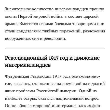
Зна­чи­тель­ное коли­че­ство ингер­ман­ланд­цев про­шло
око­пы Пер­вой миро­вой вой­ны в соста­ве цар­ской
армии. Вме­сте со сво­и­ми бое­вы­ми това­ри­ща­ми они
ста­ли сви­де­те­ля­ми тяжё­лых пора­же­ний, раз­ло­же­ния
воору­жён­ных сил и революции.
Революционный 1917 год и движение
ингерманландцев
Фев­раль­ская Рево­лю­ция 1917 года обна­жи­ла мно­
гие, каза­лось, отло­жен­ные на вре­мя вой­ны в дол­гий
ящик про­бле­мы Рос­сий­ской импе­рии. Одной из
наи­бо­лее ост­рых ока­зал­ся наци­о­наль­ный вопрос.
Он не обо­шёл сто­ро­ной и ингер­ман­ланд­ских фин­