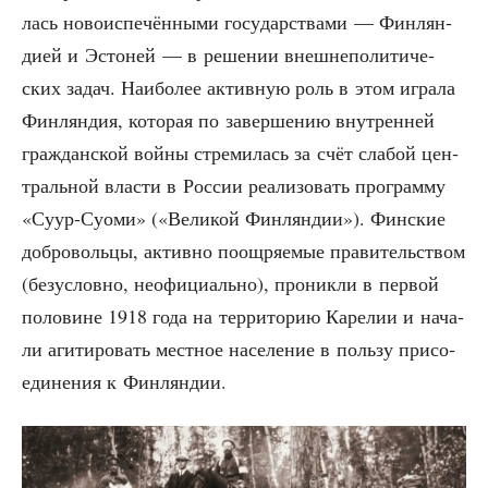
лась ново­ис­пе­чён­ны­ми госу­дар­ства­ми — Фин­лян­
ди­ей и Эсто­ней — в реше­нии внеш­не­по­ли­ти­че­
ских задач. Наи­бо­лее актив­ную роль в этом игра­ла
Фин­лян­дия, кото­рая по завер­ше­нию внут­рен­ней
граж­дан­ской вой­ны стре­ми­лась за счёт сла­бой цен­
траль­ной вла­сти в Рос­сии реа­ли­зо­вать про­грам­му
«Суур-Суо­ми» («Вели­кой Фин­лян­дии»). Фин­ские
доб­ро­воль­цы, актив­но поощ­ря­е­мые пра­ви­тель­ством
(без­услов­но, неофи­ци­аль­но), про­ник­ли в пер­вой
поло­вине 1918 года на тер­ри­то­рию Каре­лии и нача­
ли аги­ти­ро­вать мест­ное насе­ле­ние в поль­зу при­со­
еди­не­ния к Финляндии.