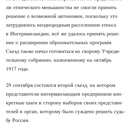
ли этни­че­ско­го мень­шин­ства не смог­ли при­нять
реше­ние о воз­мож­ной авто­но­мии, посколь­ку это
затруд­ня­лось неод­но­род­ным рас­се­ле­ни­ем этно­са
в Ингер­ман­лан­дии, всё же уда­лось при­нять реше­
ние о рас­ши­ре­нии обра­зо­ва­тель­ных про­грамм.
Съезд так­же начал гото­вить­ся ко ско­ро­му Учре­ди­
тель­но­му собра­нию, назна­чен­но­му на октябрь
1917 года.
29 сен­тяб­ря состо­ял­ся вто­рой съезд, на кото­ром
пред­ста­ви­те­ли ингер­ман­ланд­цев пред­при­ня­ли кон­
крет­ные шаги в сто­ро­ну выбо­ров сво­их пред­ста­ви­
те­лей в орган, кото­ро­му было суж­де­но решить судь­
бу России.