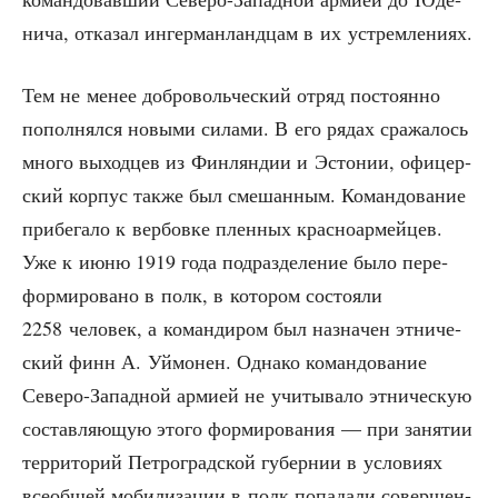
ни­ча, отка­зал ингер­ман­ланд­цам в их устремлениях.
Тем не менее доб­ро­воль­че­ский отряд посто­ян­но
попол­нял­ся новы­ми сила­ми. В его рядах сра­жа­лось
мно­го выход­цев из Фин­лян­дии и Эсто­нии, офи­цер­
ский кор­пус так­же был сме­шан­ным. Коман­до­ва­ние
при­бе­га­ло к вер­бов­ке плен­ных крас­но­ар­мей­цев.
Уже к июню 1919 года под­раз­де­ле­ние было пере­
фор­ми­ро­ва­но в полк, в кото­ром состо­я­ли
2258 чело­век, а коман­ди­ром был назна­чен этни­че­
ский финн А. Уймо­нен. Одна­ко коман­до­ва­ние
Севе­ро-Запад­ной арми­ей не учи­ты­ва­ло этни­че­скую
состав­ля­ю­щую это­го фор­ми­ро­ва­ния — при заня­тии
тер­ри­то­рий Пет­ро­град­ской губер­нии в усло­ви­ях
все­об­щей моби­ли­за­ции в полк попа­да­ли совер­шен­