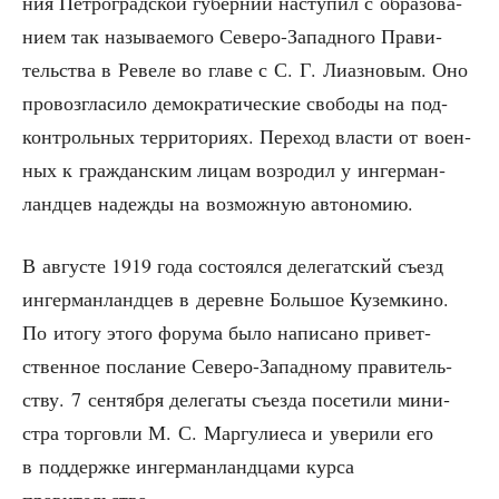
ния Пет­ро­град­ской губер­нии насту­пил с обра­зо­ва­
ни­ем так назы­ва­е­мо­го Севе­ро-Запад­но­го Пра­ви­
тель­ства в Реве­ле во гла­ве с С. Г. Лиаз­но­вым. Оно
про­воз­гла­си­ло демо­кра­ти­че­ские сво­бо­ды на под­
кон­троль­ных тер­ри­то­ри­ях. Пере­ход вла­сти от воен­
ных к граж­дан­ским лицам воз­ро­дил у ингер­ман­
ланд­цев надеж­ды на воз­мож­ную автономию.
В авгу­сте 1919 года состо­ял­ся деле­гат­ский съезд
ингер­ман­ланд­цев в деревне Боль­шое Кузем­ки­но.
По ито­гу это­го фору­ма было напи­са­но при­вет­
ствен­ное посла­ние Севе­ро-Запад­но­му пра­ви­тель­
ству. 7 сен­тяб­ря деле­га­ты съез­да посе­ти­ли мини­
стра тор­гов­ли М. С. Мар­гу­ли­е­са и уве­ри­ли его
в под­держ­ке ингер­ман­ланд­ца­ми кур­са
правительства.