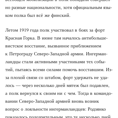
но раз­ные наци­о­наль­но­сти, хотя офи­ци­аль­ным язы­
ком пол­ка был всё же финский.
Летом 1919 года полк участ­во­вал в боях за форт
Крас­ная Гор­ка. В июне там нача­лось анти­боль­ше­
вист­ское вос­ста­ние, вызван­ное при­бли­же­ни­ем
к Пет­ро­гра­ду Севе­ро-Запад­ной армии. Ингер­ман­
ланд­цы ста­ли актив­ны­ми участ­ни­ка­ми тех собы­
тий, пыта­ясь все­ми сила­ми помочь вос­став­шим. Из-
за пло­хой свя­зи со шта­бом, форт удер­жать не уда­
лось — через несколь­ко дней мятеж был подав­лен,
а полк вер­нул­ся к сво­им ни с чем. Тогда в коман­до­
ва­нии Севе­ро-Запад­ной арми­ей вновь воз­ник
вопрос о лояль­но­сти ингер­ман­ланд­цев: Родзян­ко
пока­за­лось подо­зри­тель­ным, что те несколь­ко дней,