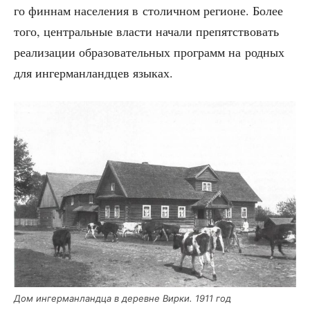
го фин­нам насе­ле­ния в сто­лич­ном реги­оне. Более
того, цен­траль­ные вла­сти нача­ли пре­пят­ство­вать
реа­ли­за­ции обра­зо­ва­тель­ных про­грамм на род­ных
для ингер­ман­ланд­цев языках.
Дом ингер­ман­ланд­ца в деревне Вир­ки. 1911 год