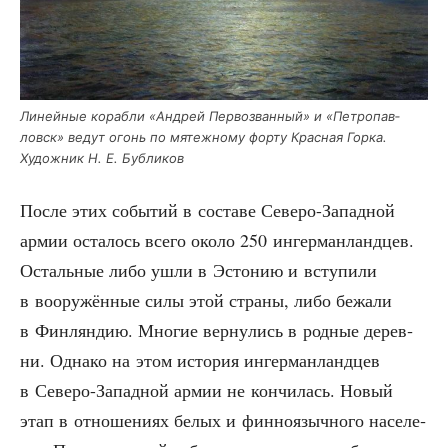
Линей­ные кораб­ли «Андрей Пер­во­зван­ный» и «Пет­ро­пав­
ловск» ведут огонь по мятеж­но­му фор­ту Крас­ная Гор­ка.
Худож­ник Н. Е. Бубликов
После этих собы­тий в соста­ве Севе­ро-Запад­ной
армии оста­лось все­го око­ло 250 ингер­ман­ланд­цев.
Осталь­ные либо ушли в Эсто­нию и всту­пи­ли
в воору­жён­ные силы этой стра­ны, либо бежа­ли
в Фин­лян­дию. Мно­гие вер­ну­лись в род­ные дерев­
ни. Одна­ко на этом исто­рия ингер­ман­ланд­цев
в Севе­ро-Запад­ной армии не кон­чи­лась. Новый
этап в отно­ше­ни­ях белых и фин­но­языч­но­го насе­ле­