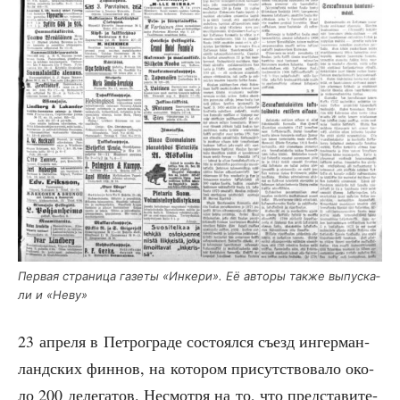
Пер­вая стра­ни­ца газе­ты «Инке­ри». Её авто­ры так­же выпус­ка­
ли и «Неву»
23 апре­ля в Пет­ро­гра­де состо­ял­ся съезд ингер­ман­
ланд­ских фин­нов, на кото­ром при­сут­ство­ва­ло око­
ло 200 деле­га­тов. Несмот­ря на то, что пред­ста­ви­те­