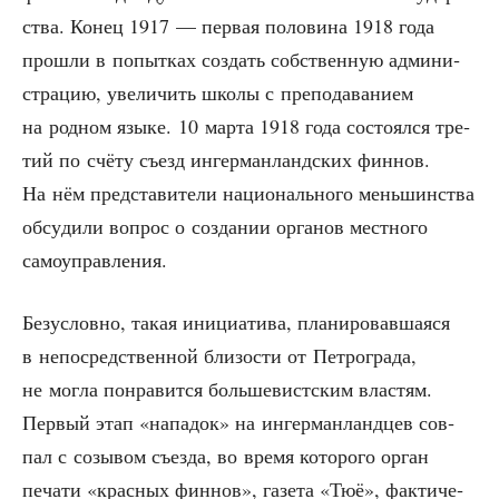
ства. Конец 1917 — пер­вая поло­ви­на 1918 года
про­шли в попыт­ках создать соб­ствен­ную адми­ни­
стра­цию, уве­ли­чить шко­лы с пре­по­да­ва­ни­ем
на род­ном язы­ке. 10 мар­та 1918 года состо­ял­ся тре­
тий по счё­ту съезд ингер­ман­ланд­ских фин­нов.
На нём пред­ста­ви­те­ли наци­о­наль­но­го мень­шин­ства
обсу­ди­ли вопрос о созда­нии орга­нов мест­но­го
самоуправления.
Без­услов­но, такая ини­ци­а­ти­ва, пла­ни­ро­вав­ша­я­ся
в непо­сред­ствен­ной бли­зо­сти от Пет­ро­гра­да,
не мог­ла понра­вит­ся боль­ше­вист­ским вла­стям.
Пер­вый этап «напа­док» на ингер­ман­ланд­цев сов­
пал с созы­вом съез­да, во вре­мя кото­ро­го орган
печа­ти «крас­ных фин­нов», газе­та «Тюё», фак­ти­че­