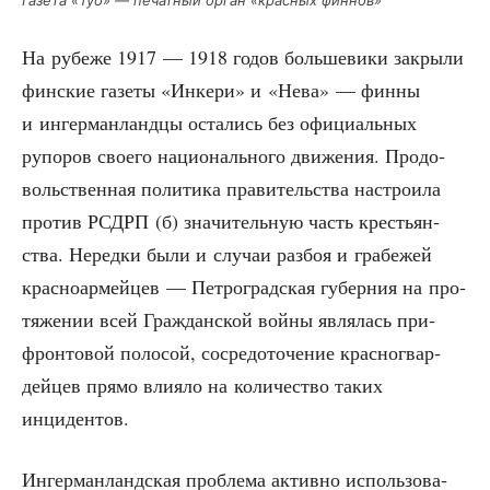
Газе­та «Työ» — печат­ный орган «крас­ных финнов»
На рубе­же 1917 — 1918 годов боль­ше­ви­ки закры­ли
фин­ские газе­ты «Инке­ри» и «Нева» — фин­ны
и ингер­ман­ланд­цы оста­лись без офи­ци­аль­ных
рупо­ров сво­е­го наци­о­наль­но­го дви­же­ния. Про­до­
воль­ствен­ная поли­ти­ка пра­ви­тель­ства настро­и­ла
про­тив РСДРП (б) зна­чи­тель­ную часть кре­стьян­
ства. Неред­ки были и слу­чаи раз­боя и гра­бе­жей
крас­но­ар­мей­цев — Пет­ро­град­ская губер­ния на про­
тя­же­нии всей Граж­дан­ской вой­ны явля­лась при­
фрон­то­вой поло­сой, сосре­до­то­че­ние крас­но­гвар­
дей­цев пря­мо вли­я­ло на коли­че­ство таких
инцидентов.
Ингер­ман­ланд­ская про­бле­ма актив­но исполь­зо­ва­