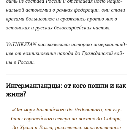
дить из соста­ва Рос­сии и отста­и­вая идею наци­о­
наль­ной авто­но­мии в рам­ках феде­ра­ции, они ста­ли
вра­га­ми боль­ше­ви­ков и сра­жа­лись про­тив них в
эстон­ских и рус­ских бело­гвар­дей­ских частях.
VATNIKSTAN рас­ска­зы­ва­ет исто­рию ингер­ман­ланд­
цев от воз­ник­но­ве­ния наро­да до Граж­дан­ской вой­
ны в России.
Ингерманландцы: от кого пошли и как
жили?
«От моря Бал­тий­ско­го до Ледо­ви­то­го, от глу­
би­ны евро­пей­ско­го севе­ра на восток до Сиби­ри,
до Ура­ла и Вол­ги, рас­се­ля­лись мно­го­чис­лен­ные