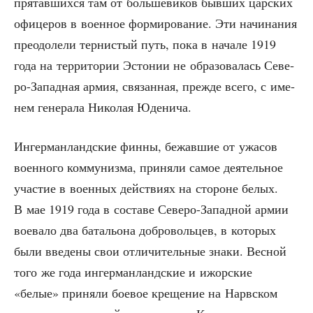
пря­тав­ших­ся там от боль­ше­ви­ков быв­ших цар­ских
офи­це­ров в воен­ное фор­ми­ро­ва­ние. Эти начи­на­ния
пре­одо­ле­ли тер­ни­стый путь, пока в нача­ле 1919
года на тер­ри­то­рии Эсто­нии не обра­зо­ва­лась Севе­
ро-Запад­ная армия, свя­зан­ная, преж­де все­го, с име­
нем гене­ра­ла Нико­лая Юденича.
Ингер­ман­ланд­ские фин­ны, бежав­шие от ужа­сов
воен­но­го ком­му­низ­ма, при­ня­ли самое дея­тель­ное
уча­стие в воен­ных дей­стви­ях на сто­роне белых.
В мае 1919 года в соста­ве Севе­ро-Запад­ной армии
вое­ва­ло два бата­льо­на доб­ро­воль­цев, в кото­рых
были вве­де­ны свои отли­чи­тель­ные зна­ки. Вес­ной
того же года ингер­ман­ланд­ские и ижор­ские
«белые» при­ня­ли бое­вое кре­ще­ние на Нарв­ском