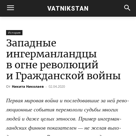
VATNIKSTAN
История
Западные
ингерманландцы
в огне революций
и Гражданской войны
От
Никита Николаев
-
02.04.2020
Пер­вая миро­вая вой­на и после­до­вав­шие за ней рево­
лю­ци­он­ные собы­тия пере­мо­ло­ли судь­бы мно­гих
людей и даже целых этно­сов. При­мер ингер­ман­
ланд­ских фин­нов пока­за­те­лен — не желая выхо­