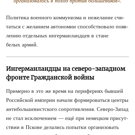
орга­ни­зо­ва­лось в поход про­тив большевиков».
Поли­ти­ка воен­но­го ком­му­низ­ма и неже­ла­ние счи­
тать­ся с жела­ни­ем авто­но­мии спо­соб­ство­ва­ло появ­
ле­нию отдель­ных ингер­ман­ланд­цев в стане
белых армий.
Ингерманландцы на северо-западном
фронте Гражданской войны
При­мер­но в это же вре­мя на пери­фе­ри­ях быв­шей
Рос­сий­ской импе­рии нача­ли фор­ми­ро­вать­ся цен­тры
анти­боль­ше­вист­ско­го сопро­тив­ле­ния. Севе­ро-Запад
не стал исклю­че­ни­ем — ещё при немец­ком при­сут­
ствии в Пско­ве дела­лись попыт­ки орга­ни­зо­вать