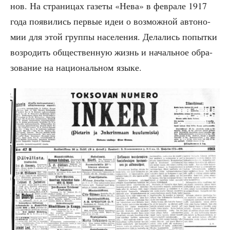
нов. На стра­ни­цах газе­ты «Нева» в фев­ра­ле 1917
года появи­лись пер­вые идеи о воз­мож­ной авто­но­
мии для этой груп­пы насе­ле­ния. Дела­лись попыт­ки
воз­ро­дить обще­ствен­ную жизнь и началь­ное обра­
зо­ва­ние на наци­о­наль­ном языке.