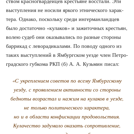
ством крас­но­гвар­дей­цев кре­стьяне вос­ста­ли. Эти
выступ­ле­ния не носи­ли ярко­го этни­че­ско­го харак­
те­ра. Одна­ко, посколь­ку сре­ди ингер­ман­ланд­цев
было доста­точ­но «кула­ков» и зажи­точ­ных кре­стьян,
волею судеб они ока­зы­ва­лись по раз­ные сто­ро­ны
бар­ри­кад с лево­ра­ди­ка­ла­ми. По пово­ду одно­го из
таких выступ­ле­ний в Ямбург­ском уез­де член Пет­ро­
град­ско­го губ­ко­ма РКП (б) А. А. Кузь­мин писал:
«С укреп­ле­ни­ем сове­тов по все­му Ямбург­ско­му
уез­ду, с про­яв­ле­ни­ем актив­но­сти со сто­ро­ны
бед­но­ты воз­рас­тал и нажим на кула­ков в уез­де,
не толь­ко поли­ти­че­ско­го харак­те­ра,
но и в обла­сти кон­фис­ка­ции про­до­воль­ствия.
Кула­че­ство заду­ма­ло ока­зать сопро­тив­ле­ние,