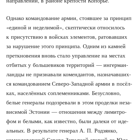
направ­ле­нии, в рай­оне кре­по­сти Копорье.
Одна­ко коман­до­ва­ние армии, сто­яв­шее за прин­цип
«еди­ной и неде­ли­мой», скеп­ти­че­ски отно­си­лось
к при­сут­ствию в вой­сках эле­мен­тов, рато­вав­ших
за нару­ше­ние это­го прин­ци­па. Одним из кам­ней
пре­ткно­ве­ния вновь ста­ло управ­ле­ние на местах
отби­тых у боль­ше­ви­ков тер­ри­то­рий — ингер­ман­
ланд­цы не при­зна­ва­ли комен­дан­тов, назна­чав­ших­
ся коман­до­ва­ни­ем Севе­ро-Запад­ной армии в посёл­
ках, насе­лён­ных сопле­мен­ни­ка­ми. Без­услов­но,
белые гене­ра­лы подо­зре­ва­ли в этом про­дел­ки неза­
ви­си­мой Эсто­нии — отно­ше­ния меж­ду лимит­ро­
фом и белы­ми, как извест­но, были дале­ки от иде­
аль­ных. В резуль­та­те гене­рал А. П. Родзян­ко,
коман­до­вав­ший Севе­ро-Запад­ной арми­ей до Юде­