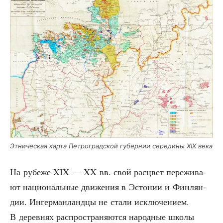
Этни­че­ская кар­та Пет­ро­град­ской губер­нии сере­ди­ны XIX века
На рубе­же XIX — XX вв. свой рас­цвет пере­жи­ва­
ют наци­о­наль­ные дви­же­ния в Эсто­нии и Фин­лян­
дии. Ингер­ман­ланд­цы не ста­ли исклю­че­ни­ем.
В дерев­нях рас­про­стра­ня­ют­ся народ­ные шко­лы