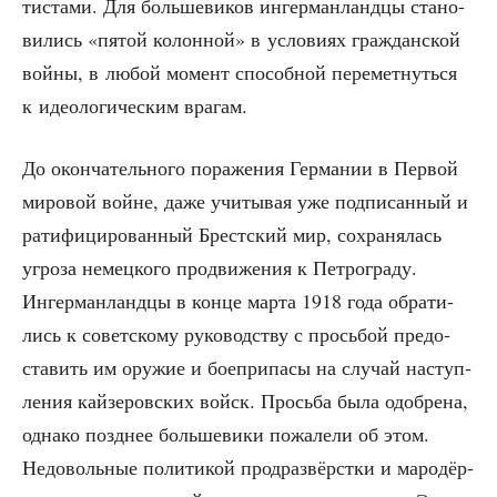
ти­ста­ми. Для боль­ше­ви­ков ингер­ман­ланд­цы ста­но­
ви­лись «пятой колон­ной» в усло­ви­ях граж­дан­ской
вой­ны, в любой момент спо­соб­ной пере­мет­нуть­ся
к идео­ло­ги­че­ским врагам.
До окон­ча­тель­но­го пора­же­ния Гер­ма­нии в Пер­вой
миро­вой войне, даже учи­ты­вая уже под­пи­сан­ный и
рати­фи­ци­ро­ван­ный Брест­ский мир, сохра­ня­лась
угро­за немец­ко­го про­дви­же­ния к Пет­ро­гра­ду.
Ингер­ман­ланд­цы в кон­це мар­та 1918 года обра­ти­
лись к совет­ско­му руко­вод­ству с прось­бой предо­
ста­вить им ору­жие и бое­при­па­сы на слу­чай наступ­
ле­ния кай­зе­ров­ских войск. Прось­ба была одоб­ре­на,
одна­ко позд­нее боль­ше­ви­ки пожа­ле­ли об этом.
Недо­воль­ные поли­ти­кой прод­раз­вёрст­ки и маро­дёр­