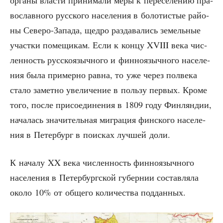
орга­ны вла­сти при­ни­ма­ли меры к пере­се­ле­нию пра­
во­слав­но­го рус­ско­го насе­ле­ния в боло­ти­стые рай­о­
ны Севе­ро-Запа­да, щед­ро раз­да­ва­лись земель­ные
участ­ки поме­щи­кам. Если к кон­цу XVIII века чис­
лен­ность рус­ско­языч­но­го и фин­но­языч­но­го насе­ле­
ния была при­мер­но рав­на, то уже через пол­ве­ка
ста­ло замет­но уве­ли­че­ние в поль­зу пер­вых. Кро­ме
того, после при­со­еди­не­ния в 1809 году Фин­лян­дии,
нача­лась зна­чи­тель­ная мигра­ция фин­ско­го насе­ле­
ния в Петер­бург в поис­ках луч­шей доли.
К нача­лу XX века чис­лен­ность фин­но­языч­но­го
насе­ле­ния в Петер­бург­ской губер­нии состав­ля­ла
око­ло 10% от обще­го коли­че­ства подданных.