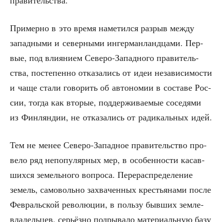
При­мер­но в это вре­мя наме­тил­ся раз­рыв меж­ду
запад­ны­ми и север­ны­ми ингер­ман­ланд­ца­ми. Пер­
вые, под вли­я­ни­ем Севе­ро-Запад­но­го пра­ви­тель­
ства, посте­пен­но отка­за­лись от идеи неза­ви­си­мо­сти
и чаще ста­ли гово­рить об авто­но­мии в соста­ве Рос­
сии, тогда как вто­рые, под­дер­жи­ва­е­мые сосе­дя­ми
из Фин­лян­дии, не отка­за­лись от ради­каль­ных идей.
Тем не менее Севе­ро-Запад­ное пра­ви­тель­ство про­
ве­ло ряд непо­пу­ляр­ных мер, в осо­бен­но­сти касав­
ших­ся земель­но­го вопро­са. Пере­рас­пре­де­ле­ние
земель, само­воль­но захва­чен­ных кре­стья­на­ми после
Фев­раль­ской рево­лю­ции, в поль­зу быв­ших зем­ле­
вла­дель­цев, серьёз­но под­ры­ва­ло мате­ри­аль­ную базу