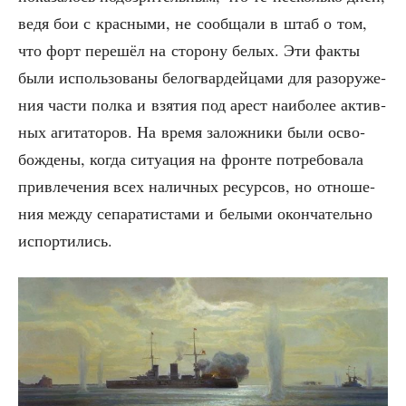
ведя бои с крас­ны­ми, не сооб­ща­ли в штаб о том,
что форт пере­шёл на сто­ро­ну белых. Эти фак­ты
были исполь­зо­ва­ны бело­гвар­дей­ца­ми для разору­же­
ния части пол­ка и взя­тия под арест наи­бо­лее актив­
ных аги­та­то­ров. На вре­мя залож­ни­ки были осво­
бож­де­ны, когда ситу­а­ция на фрон­те потре­бо­ва­ла
при­вле­че­ния всех налич­ных ресур­сов, но отно­ше­
ния меж­ду сепа­ра­ти­ста­ми и белы­ми окон­ча­тель­но
испортились.