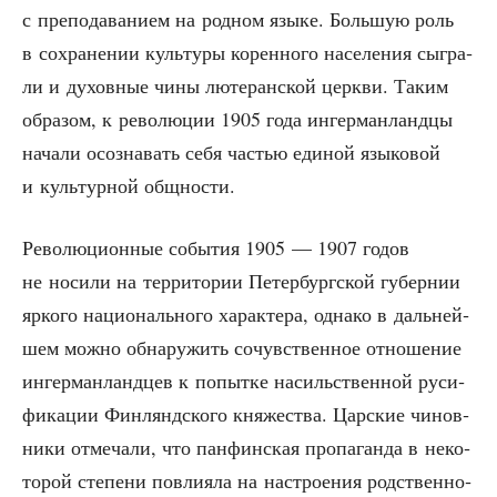
с пре­по­да­ва­ни­ем на род­ном язы­ке. Боль­шую роль
в сохра­не­нии куль­ту­ры корен­но­го насе­ле­ния сыг­ра­
ли и духов­ные чины люте­ран­ской церк­ви. Таким
обра­зом, к рево­лю­ции 1905 года ингер­ман­ланд­цы
нача­ли осо­зна­вать себя частью еди­ной язы­ко­вой
и куль­тур­ной общности.
Рево­лю­ци­он­ные собы­тия 1905 — 1907 годов
не носи­ли на тер­ри­то­рии Петер­бург­ской губер­нии
ярко­го наци­о­наль­но­го харак­те­ра, одна­ко в даль­ней­
шем мож­но обна­ру­жить сочув­ствен­ное отно­ше­ние
ингер­ман­ланд­цев к попыт­ке насиль­ствен­ной руси­
фи­ка­ции Фин­лянд­ско­го кня­же­ства. Цар­ские чинов­
ни­ки отме­ча­ли, что пан­фин­ская про­па­ган­да в неко­
то­рой сте­пе­ни повли­я­ла на настро­е­ния род­ствен­но­