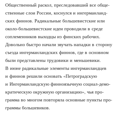
Обще­ствен­ный рас­кол, пре­сле­до­вав­ший все обще­
ствен­ные слои Рос­сии, кос­нул­ся и ингер­ман­ланд­
ских фин­нов. Ради­каль­ные боль­ше­вист­ские или
око­ло-боль­ше­вист­ские идеи про­во­ди­ли в сре­де
сопле­мен­ни­ков выход­цы из фин­ских рабо­чих.
Доволь­но быст­ро нача­ли зву­чать напад­ки в сто­ро­ну
съез­да ингер­ман­ланд­ских фин­нов, где в основ­ном
были пред­став­ле­ны тру­до­ви­ки и мень­ше­ви­ки.
В июне ради­каль­ные эле­мен­ты ингер­ман­ланд­цев
и фин­нов реши­ли осно­вать «Пет­ро­град­скую
и Ингер­ман­ланд­скую фин­но­языч­ную соци­ал-демо­
кра­ти­че­скую окруж­ную орга­ни­за­цию», чья про­
грам­ма во мно­гом повто­ря­ла основ­ные пунк­ты про­
грам­мы большевиков.