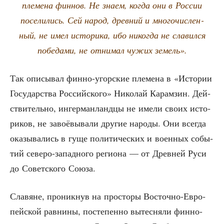
пле­ме­на фин­нов. Не зна­ем, когда они в Рос­сии
посе­ли­лись. Сей народ, древ­ний и мно­го­чис­лен­
ный, не имел исто­ри­ка, ибо нико­гда не сла­вил­ся
побе­да­ми, не отни­мал чужих земель».
Так опи­сы­вал фин­но-угор­ские пле­ме­на в «Исто­рии
Госу­дар­ства Рос­сий­ско­го» Нико­лай Карам­зин. Дей­
стви­тель­но, ингер­ман­ланд­цы не име­ли сво­их исто­
ри­ков, не заво­ё­вы­ва­ли дру­гие наро­ды. Они все­гда
ока­зы­ва­лись в гуще поли­ти­че­ских и воен­ных собы­
тий севе­ро-запад­но­го реги­о­на — от Древ­ней Руси
до Совет­ско­го Союза.
Сла­вяне, про­ник­нув на про­сто­ры Восточ­но-Евро­
пей­ской рав­ни­ны, посте­пен­но вытес­ня­ли фин­но-