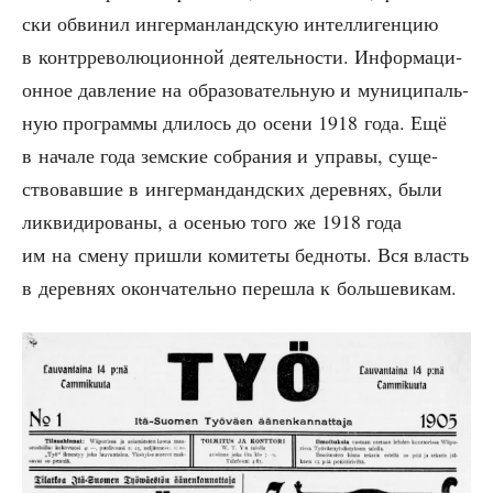
ски обви­нил ингер­ман­ланд­скую интел­ли­ген­цию
в контр­ре­во­лю­ци­он­ной дея­тель­но­сти. Инфор­ма­ци­
он­ное дав­ле­ние на обра­зо­ва­тель­ную и муни­ци­паль­
ную про­грам­мы дли­лось до осе­ни 1918 года. Ещё
в нача­ле года зем­ские собра­ния и упра­вы, суще­
ство­вав­шие в ингер­ман­данд­ских дерев­нях, были
лик­ви­ди­ро­ва­ны, а осе­нью того же 1918 года
им на сме­ну при­шли коми­те­ты бед­но­ты. Вся власть
в дерев­нях окон­ча­тель­но пере­шла к большевикам.