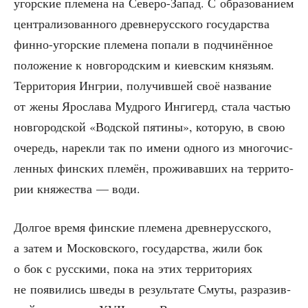
угор­ские пле­ме­на на Севе­ро-Запад. С обра­зо­ва­ни­ем
цен­тра­ли­зо­ван­но­го древ­не­рус­ско­го госу­дар­ства
фин­но-угор­ские пле­ме­на попа­ли в под­чи­нён­ное
поло­же­ние к нов­го­род­ским и киев­ским кня­зьям.
Тер­ри­то­рия Ингрии, полу­чив­шей своё назва­ние
от жены Яро­сла­ва Муд­ро­го Инги­герд, ста­ла частью
нов­го­род­ской «Вод­ской пяти­ны», кото­рую, в свою
оче­редь, нарек­ли так по име­ни одно­го из мно­го­чис­
лен­ных фин­ских пле­мён, про­жи­вав­ших на тер­ри­то­
рии кня­же­ства — води.
Дол­гое вре­мя фин­ские пле­ме­на древ­не­рус­ско­го,
а затем и Мос­ков­ско­го, госу­дар­ства, жили бок
о бок с рус­ски­ми, пока на этих тер­ри­то­ри­ях
не появи­лись шве­ды в резуль­та­те Сму­ты, раз­ра­зив­