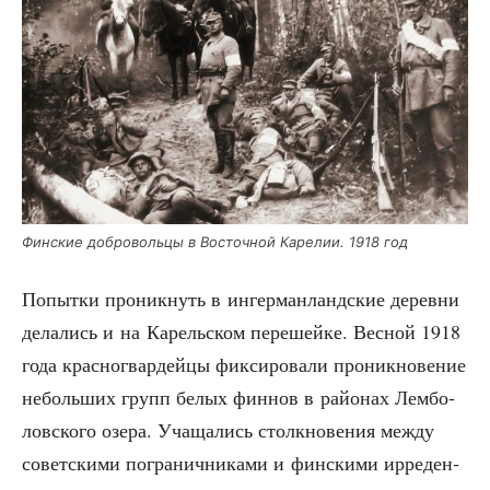
Фин­ские доб­ро­воль­цы в Восточ­ной Каре­лии. 1918 год
Попыт­ки про­ник­нуть в ингер­ман­ланд­ские дерев­ни
дела­лись и на Карель­ском пере­шей­ке. Вес­ной 1918
года крас­но­гвар­дей­цы фик­си­ро­ва­ли про­ник­но­ве­ние
неболь­ших групп белых фин­нов в рай­о­нах Лем­бо­
лов­ско­го озе­ра. Уча­ща­лись столк­но­ве­ния меж­ду
совет­ски­ми погра­нич­ни­ка­ми и фин­ски­ми ирре­ден­