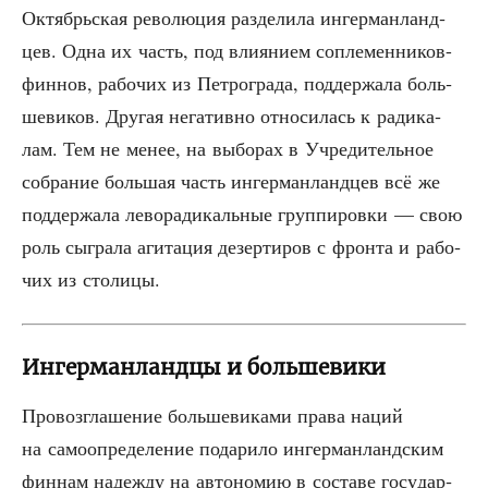
Октябрь­ская рево­лю­ция раз­де­ли­ла ингер­ман­ланд­
цев. Одна их часть, под вли­я­ни­ем сопле­мен­ни­ков-
фин­нов, рабо­чих из Пет­ро­гра­да, под­дер­жа­ла боль­
ше­ви­ков. Дру­гая нега­тив­но отно­си­лась к ради­ка­
лам. Тем не менее, на выбо­рах в Учре­ди­тель­ное
собра­ние боль­шая часть ингер­ман­ланд­цев всё же
под­дер­жа­ла лево­ра­ди­каль­ные груп­пи­ров­ки — свою
роль сыг­ра­ла аги­та­ция дезер­ти­ров с фрон­та и рабо­
чих из столицы.
Ингерманландцы и большевики
Про­воз­гла­ше­ние боль­ше­ви­ка­ми пра­ва наций
на само­опре­де­ле­ние пода­ри­ло ингер­ман­ланд­ским
фин­нам надеж­ду на авто­но­мию в соста­ве госу­дар­