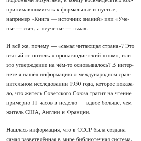
при­ни­мав­ши­ми­ся как фор­маль­ные и пустые,
напри­мер «Кни­га — источ­ник зна­ний» или «Уче­
нье — свет, а неуче­нье — тьма».
И всё же, поче­му — «самая чита­ю­щая стра­на»? Это
взя­тый «с потол­ка» про­па­ган­дист­ский штамп, или
это утвер­жде­ние на чём-то осно­вы­ва­лось? В интер­
не­те я нашёл инфор­ма­цию о меж­ду­на­род­ном срав­
ни­тель­ном иссле­до­ва­нии 1950 года, кото­рое пока­за­
ло, что житель Совет­ско­го Сою­за тра­тит на чте­ние
при­мер­но 11 часов в неде­лю — вдвое боль­ше, чем
житель США, Англии и Франции.
Нашлась инфор­ма­ция, что в СССР была созда­на
самая раз­ветв­лён­ная в мире биб­лио­теч­ная систе­ма,