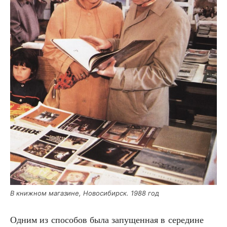
В книж­ном мага­зине, Ново­си­бирск. 1988 год
Одним из спо­со­бов была запу­щен­ная в сере­дине