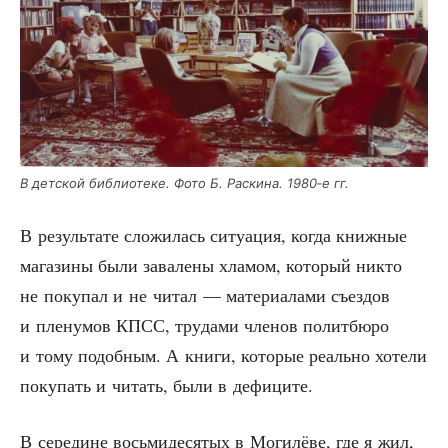
В дет­ской биб­лио­те­ке. Фото Б. Рас­ки­на. 1980‑е гг.
В резуль­та­те сло­жи­лась ситу­а­ция, когда книж­ные
мага­зи­ны были зава­ле­ны хла­мом, кото­рый никто
не поку­пал и не читал — мате­ри­а­ла­ми съез­дов
и пле­ну­мов КПСС, тру­да­ми чле­нов полит­бю­ро
и тому подоб­ным. А кни­ги, кото­рые реаль­но хоте­ли
поку­пать и читать, были в дефиците.
В сере­дине вось­ми­де­ся­тых в Моги­лё­ве, где я жил,