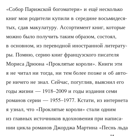
«Собор Париж­ской бого­ма­те­ри» и ещё несколь­ко
книг мои роди­те­ли купи­ли в сере­дине вось­ми­де­ся­
тых, сдав маку­ла­ту­ру. Ассор­ти­мент книг, кото­рые
мож­но было полу­чить таким обра­зом, состо­ял,
в основ­ном, из пере­вод­ной ино­стран­ной лите­ра­ту­
ры. Пом­ню, серию книг фран­цуз­ско­го писа­те­ля
Мори­са Дрю­о­на «Про­кля­тые коро­ли». Кни­ги эти
я не читал ни тогда, ни тем более поз­же и об авто­
ре ниче­го не знал. Сей­час, погуг­лив, выяс­нил его
годы жиз­ни — 1918–2009 и годы изда­ния семи
рома­нов серии — 1955–1977. Кста­ти, из интер­не­та
я узнал, что «Про­кля­тые коро­ли» ста­ли одним
из глав­ных источ­ни­ков вдох­но­ве­ния при напи­са­
нии цик­ла рома­нов Джор­джа Мар­ти­на «Песнь льда