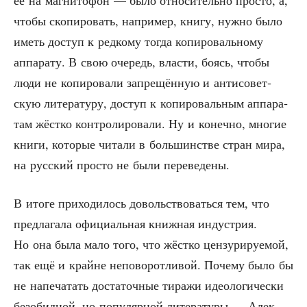
что­бы ско­пи­ро­вать, напри­мер, кни­гу, нуж­но было
иметь доступ к ред­ко­му тогда копи­ро­валь­но­му
аппа­ра­ту. В свою оче­редь, вла­сти, боясь, что­бы
люди не копи­ро­ва­ли запре­щён­ную и анти­со­вет­
скую лите­ра­ту­ру, доступ к копи­ро­валь­ным аппа­ра­
там жёст­ко кон­тро­ли­ро­ва­ли. Ну и конеч­но, мно­гие
кни­ги, кото­рые чита­ли в боль­шин­стве стран мира,
на рус­ский про­сто не были переведены.
В ито­ге при­хо­ди­лось доволь­ство­вать­ся тем, что
пред­ла­га­ла офи­ци­аль­ная книж­ная инду­стрия.
Но она была мало того, что жёст­ко цен­зу­ри­ру­е­мой,
так ещё и крайне непо­во­рот­ли­вой. Поче­му было бы
не напе­ча­тать доста­точ­ные тира­жи идео­ло­ги­че­ски
без­обид­ной, но попу­ляр­ной лите­ра­ту­ры — Алек­