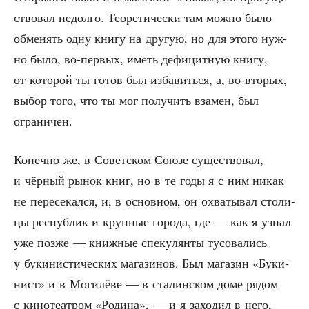
ство­вал недол­го. Тео­ре­ти­че­ски там мож­но было
обме­нять одну кни­гу на дру­гую, но для это­го нуж­
но было, во-пер­вых, иметь дефи­цит­ную кни­гу,
от кото­рой ты готов был изба­вить­ся, а, во-вто­рых,
выбор того, что ты мог полу­чить вза­мен, был
ограничен.
Конеч­но же, в Совет­ском Сою­зе суще­ство­вал,
и чёр­ный рынок книг, но в те годы я с ним никак
не пере­се­кал­ся, и, в основ­ном, он охва­ты­вал сто­ли­
цы рес­пуб­лик и круп­ные горо­да, где — как я узнал
уже поз­же — книж­ные спе­ку­лян­ты тусо­ва­лись
у буки­ни­сти­че­ских мага­зи­нов. Был мага­зин «Буки­
нист» и в Моги­лё­ве — в ста­лин­ском доме рядом
с кино­те­ат­ром «Роди­на», — и я захо­дил в него,