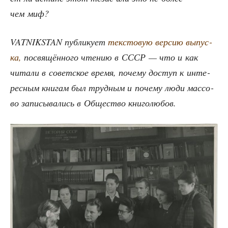
чем миф?
VATNIKSTAN пуб­ли­ку­ет
тек­сто­вую вер­сию выпус­
ка,
посвя­щён­но­го чте­нию в СССР — что и как
чита­ли в совет­ское вре­мя, поче­му доступ к инте­
рес­ным кни­гам был труд­ным и поче­му люди мас­со­
во запи­сы­ва­лись в Обще­ство книголюбов.