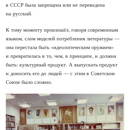
в СССР была запре­ще­на или не пере­ве­де­на
на русский.
К тому момен­ту про­изо­шёл, гово­ря совре­мен­ным
язы­ком, слом моде­лей потреб­ле­ния лите­ра­ту­ры —
она пере­ста­ла быть «идео­ло­ги­че­ским ору­жи­ем»
и пре­вра­ти­лась в то, чем, в прин­ци­пе, и долж­на
быть: куль­тур­ный про­дукт. А выпус­кать про­дукт
и доно­сить его до людей — с этим в Совет­ском
Сою­зе было сложно.