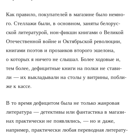
Как пра­ви­ло, поку­па­те­лей в мага­зине было немно­
го. Стел­ла­жи были, в основ­ном, заня­ты бело­рус­
ской лите­ра­ту­рой, нон-фикшн кни­га­ми о Вели­кой
Оте­че­ствен­ной войне и Октябрь­ской рево­лю­ции,
кни­га­ми поэтов и про­за­и­ков вто­ро­го эше­ло­на,
о кото­рых я ниче­го не слы­шал. Более ходо­вые и,
тем более, дефи­цит­ные кни­ги на пол­ки не ста­ви­
ли — их выкла­ды­ва­ли на сто­лы у вит­ри­ны, побли­
же к кассе.
В то вре­мя дефи­ци­том была не толь­ко жан­ро­вая
лите­ра­ту­ра — детек­ти­вы или фан­та­сти­ка в мага­зи­
нах прак­ти­че­ски не появ­ля­лись, — но и даже,
напри­мер, прак­ти­че­ски любая пере­вод­ная лите­ра­ту­