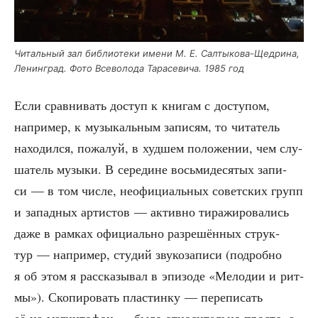
Читаль­ный зал биб­лио­те­ки име­ни М. Е. Сал­ты­ко­ва-Щед­ри­на,
Ленин­град. Фото Все­во­ло­да Тара­се­ви­ча. 1985 год
Если срав­ни­вать доступ к кни­гам с досту­пом,
напри­мер, к музы­каль­ным запи­сям, то чита­тель
нахо­дил­ся, пожа­луй, в худ­шем поло­же­нии, чем слу­
ша­тель музы­ки. В сере­дине вось­ми­де­ся­тых запи­
си — в том чис­ле, неофи­ци­аль­ных совет­ских групп
и запад­ных арти­стов — актив­но тира­жи­ро­ва­лись
даже в рам­ках офи­ци­аль­но раз­ре­шён­ных струк­
тур — напри­мер, сту­дий зву­ко­за­пи­си (подроб­но
я об этом я рас­ска­зы­вал в эпи­зо­де «Мело­дии и рит­
мы»). Ско­пи­ро­вать пла­стин­ку — пере­пи­сать
её на маг­ни­то­фон — было отно­си­тель­но про­сто, а,