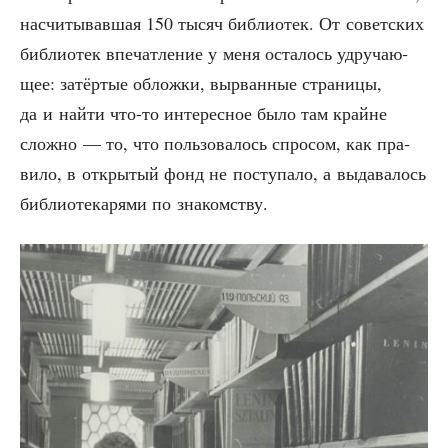
насчи­ты­вав­шая 150 тысяч биб­лио­тек. От совет­ских
биб­лио­тек впе­чат­ле­ние у меня оста­лось удру­ча­ю­
щее: затёр­тые облож­ки, вырван­ные стра­ни­цы,
да и най­ти что-то инте­рес­ное было там крайне
слож­но — то, что поль­зо­ва­лось спро­сом, как пра­
ви­ло, в откры­тый фонд не посту­па­ло, а выда­ва­лось
биб­лио­те­ка­ря­ми по знакомству.