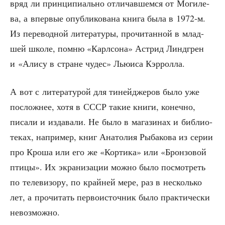
вряд ли прин­ци­пи­аль­но отли­чав­шем­ся от Моги­ле­
ва, а впер­вые опуб­ли­ко­ва­на кни­га была в 1972‑м.
Из пере­вод­ной лите­ра­ту­ры, про­чи­тан­ной в млад­
шей шко­ле, пом­ню «Карлсо­на» Аст­рид Линдгрен
и «Али­су в стране чудес» Лью­и­са Кэрролла.
А вот с лите­ра­ту­рой для тиней­дже­ров было уже
послож­нее, хотя в СССР такие кни­ги, конеч­но,
писа­ли и изда­ва­ли. Не было в мага­зи­нах и биб­лио­
те­ках, напри­мер, книг Ана­то­лия Рыба­ко­ва из серии
про Кро­ша или его же «Кор­ти­ка» или «Брон­зо­вой
пти­цы». Их экра­ни­за­ции мож­но было посмот­реть
по теле­ви­зо­ру, по край­ней мере, раз в несколь­ко
лет, а про­чи­тать пер­во­ис­точ­ник было прак­ти­че­ски
невозможно.