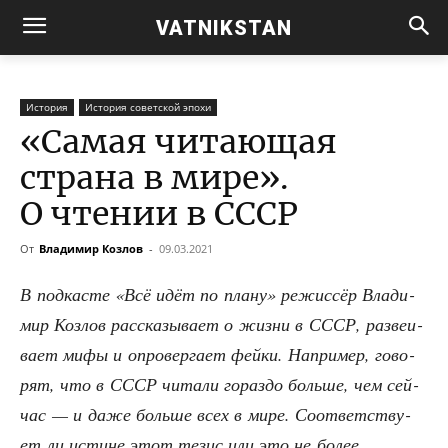
VATNIKSTAN
История
История советской эпохи
«Самая читающая
страна в мире».
О чтении в СССР
От
Владимир Козлов
-
09.03.2021
В под­ка­сте «Всё идёт по пла­ну» режис­сёр Вла­ди­
мир Коз­лов рас­ска­зы­ва­ет о жиз­ни в СССР, раз­ве­и­
ва­ет мифы и опро­вер­га­ет фей­ки. Напри­мер, гово­
рят, что в СССР чита­ли гораз­до боль­ше, чем сей­
час — и даже боль­ше всех в мире. Соот­вет­ству­
ет ли истине этот тезис или это не более