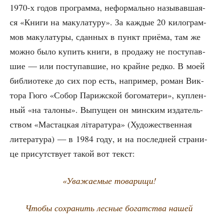
1970‑х годов про­грам­ма, нефор­маль­но назы­вав­ша­я­
ся «Кни­ги на маку­ла­ту­ру». За каж­дые 20 кило­грам­
мов маку­ла­ту­ры, сдан­ных в пункт при­ё­ма, там же
мож­но было купить кни­ги, в про­да­жу не посту­пав­
шие — или посту­пав­шие, но крайне ред­ко. В моей
биб­лио­те­ке до сих пор есть, напри­мер, роман Вик­
то­ра Гюго «Собор Париж­ской бого­ма­те­ри», куп­лен­
ный «на тало­ны». Выпу­щен он мин­ским изда­тель­
ством «Мастац­кая лiта­ра­ту­ра» (Худо­же­ствен­ная
лите­ра­ту­ра) — в 1984 году, и на послед­ней стра­ни­
це при­сут­ству­ет такой вот текст:
«Ува­жа­е­мые товарищи!
Что­бы сохра­нить лес­ные богат­ства нашей