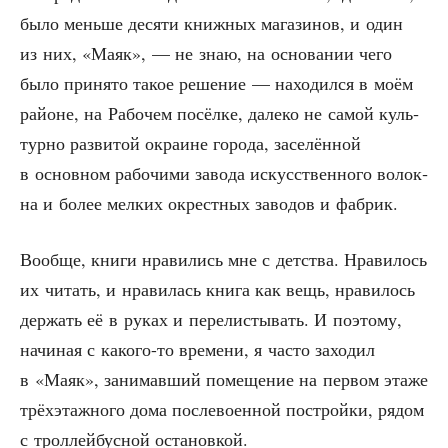
было мень­ше деся­ти книж­ных мага­зи­нов, и один
из них, «Маяк», — не знаю, на осно­ва­нии чего
было при­ня­то такое реше­ние — нахо­дил­ся в моём
рай­оне, на Рабо­чем посёл­ке, дале­ко не самой куль­
тур­но раз­ви­той окра­ине горо­да, засе­лён­ной
в основ­ном рабо­чи­ми заво­да искус­ствен­но­го волок­
на и более мел­ких окрест­ных заво­дов и фабрик.
Вооб­ще, кни­ги нра­ви­лись мне с дет­ства. Нра­ви­лось
их читать, и нра­ви­лась кни­га как вещь, нра­ви­лось
дер­жать её в руках и пере­ли­сты­вать. И поэто­му,
начи­ная с како­го-то вре­ме­ни, я часто захо­дил
в «Маяк», зани­мав­ший поме­ще­ние на пер­вом эта­же
трёх­этаж­но­го дома после­во­ен­ной построй­ки, рядом
с трол­лей­бус­ной остановкой.