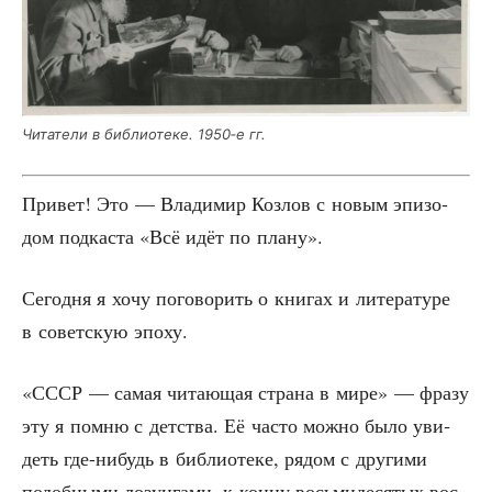
Чита­те­ли в биб­лио­те­ке. 1950‑е гг.
При­вет! Это — Вла­ди­мир Коз­лов с новым эпи­зо­
дом под­ка­ста «Всё идёт по плану».
Сего­дня я хочу пого­во­рить о кни­гах и лите­ра­ту­ре
в совет­скую эпоху.
«СССР — самая чита­ю­щая стра­на в мире» — фра­зу
эту я пом­ню с дет­ства. Её часто мож­но было уви­
деть где-нибудь в биб­лио­те­ке, рядом с дру­ги­ми
подоб­ны­ми лозун­га­ми, к кон­цу вось­ми­де­ся­тых вос­