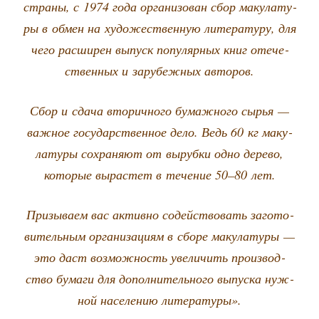
стра­ны, с 1974 года орга­ни­зо­ван сбор маку­ла­ту­
ры в обмен на худо­же­ствен­ную лите­ра­ту­ру, для
чего рас­ши­рен выпуск попу­ляр­ных книг оте­че­
ствен­ных и зару­беж­ных авторов.
Сбор и сда­ча вто­рич­но­го бумаж­но­го сырья —
важ­ное госу­дар­ствен­ное дело. Ведь 60 кг маку­
ла­ту­ры сохра­ня­ют от выруб­ки одно дере­во,
кото­рые вырас­тет в тече­ние 50–80 лет.
При­зы­ва­ем вас актив­но содей­ство­вать заго­то­
ви­тель­ным орга­ни­за­ци­ям в сбо­ре маку­ла­ту­ры —
это даст воз­мож­ность уве­ли­чить про­из­вод­
ство бума­ги для допол­ни­тель­но­го выпус­ка нуж­
ной насе­ле­нию литературы».