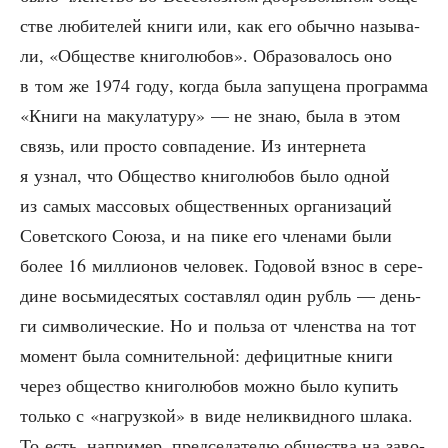
стве люби­те­лей кни­ги или, как его обыч­но назы­ва­
ли, «Обще­стве кни­го­лю­бов». Обра­зо­ва­лось оно
в том же 1974 году, когда была запу­ще­на про­грам­ма
«Кни­ги на маку­ла­ту­ру» — не знаю, была в этом
связь, или про­сто сов­па­де­ние. Из интер­не­та
я узнал, что Обще­ство кни­го­лю­бов было одной
из самых мас­со­вых обще­ствен­ных орга­ни­за­ций
Совет­ско­го Сою­за, и на пике его чле­на­ми были
более 16 мил­ли­о­нов чело­век. Годо­вой взнос в сере­
дине вось­ми­де­ся­тых состав­лял один рубль — день­
ги сим­во­ли­че­ские. Но и поль­за от член­ства на тот
момент была сомни­тель­ной: дефи­цит­ные кни­ги
через обще­ство кни­го­лю­бов мож­но было купить
толь­ко с «нагруз­кой» в виде нелик­вид­но­го шла­ка.
То есть, напри­мер, пред­се­да­те­лю обще­ства на заво­