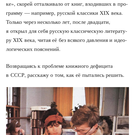
ке», ско­рей оттал­ки­ва­ло от книг, вхо­див­ших в про­
грам­му — напри­мер, рус­ской клас­си­ки XIX века.
Толь­ко через несколь­ко лет, после два­дца­ти,
я открыл для себя рус­скую клас­си­че­скую лите­ра­ту­
ру XIX века, читая её без вся­ко­го дав­ле­ния и идео­
ло­ги­че­ских пояснений.
Воз­вра­ща­ясь к про­бле­ме книж­но­го дефи­ци­та
в СССР, рас­ска­жу о том, как её пыта­лись решить.