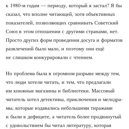
к 1980‑м годам — пери­о­ду, кото­рый я застал? Я бы
ска­зал, что вполне чита­ю­щей, хотя объ­ек­тив­ных
пока­за­те­лей, поз­во­ля­ю­щих срав­ни­вать Совет­ский
Союз в этом отно­ше­нии с дру­ги­ми стра­на­ми, нет.
Про­сто дру­гих форм про­ве­де­ния досу­га и фор­ма­тов
раз­вле­че­ний было мало, и поэто­му они ещё
не слиш­ком кон­ку­ри­ро­ва­ли с чтением.
Но про­бле­ма была в огром­ном раз­ры­ве меж­ду тем,
что люди хоте­ли читать, и тем, что пред­ла­га­ли
им книж­ные мага­зи­ны и биб­лио­те­ки. Мас­со­вый
чита­тель хотел детек­ти­вы, при­клю­че­ния и мело­дра­
мы, кото­рые изда­ва­лись неболь­ши­ми тира­жа­ми
и были в дефи­ци­те, а чита­тель более про­дви­ну­тый
с удо­воль­стви­ем бы читал лите­ра­ту­ру, кото­рая