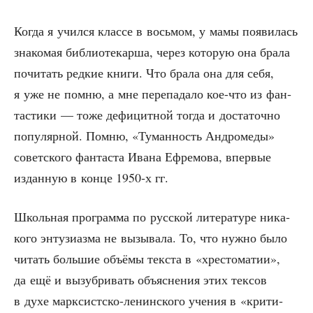
Когда я учил­ся клас­се в вось­мом, у мамы появи­лась
зна­ко­мая биб­лио­те­кар­ша, через кото­рую она бра­ла
почи­тать ред­кие кни­ги. Что бра­ла она для себя,
я уже не пом­ню, а мне пере­па­да­ло кое-что из фан­
та­сти­ки — тоже дефи­цит­ной тогда и доста­точ­но
попу­ляр­ной. Пом­ню, «Туман­ность Андро­ме­ды»
совет­ско­го фан­та­ста Ива­на Ефре­мо­ва, впер­вые
издан­ную в кон­це 1950‑х гг.
Школь­ная про­грам­ма по рус­ской лите­ра­ту­ре ника­
ко­го энту­зи­аз­ма не вызы­ва­ла. То, что нуж­но было
читать боль­шие объ­ё­мы тек­ста в «хре­сто­ма­тии»,
да ещё и вызуб­ри­вать объ­яс­не­ния этих тек­сов
в духе марк­сист­ско-ленин­ско­го уче­ния в «кри­ти­