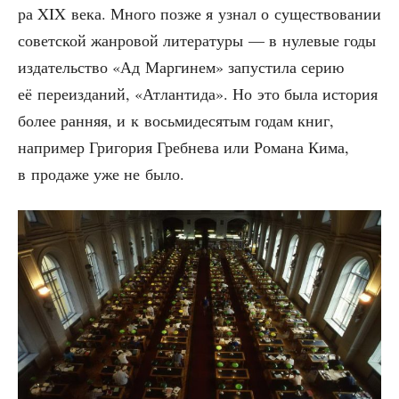
ра XIX века. Мно­го поз­же я узнал о суще­ство­ва­нии
совет­ской жан­ро­вой лите­ра­ту­ры — в нуле­вые годы
изда­тель­ство «Ад Мар­ги­нем» запу­сти­ла серию
её пере­из­да­ний, «Атлан­ти­да». Но это была исто­рия
более ран­няя, и к вось­ми­де­ся­тым годам книг,
напри­мер Гри­го­рия Греб­не­ва или Рома­на Кима,
в про­да­же уже не было.