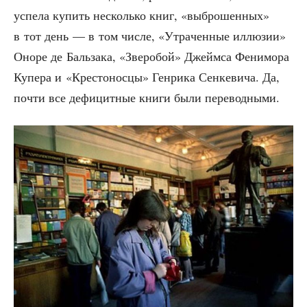
успе­ла купить несколь­ко книг, «выбро­шен­ных»
в тот день — в том чис­ле, «Утра­чен­ные иллю­зии»
Оно­ре де Баль­за­ка, «Зве­робой» Джейм­са Фени­мо­ра
Купе­ра и «Кре­сто­нос­цы» Ген­ри­ка Сен­ке­ви­ча. Да,
почти все дефи­цит­ные кни­ги были переводными.