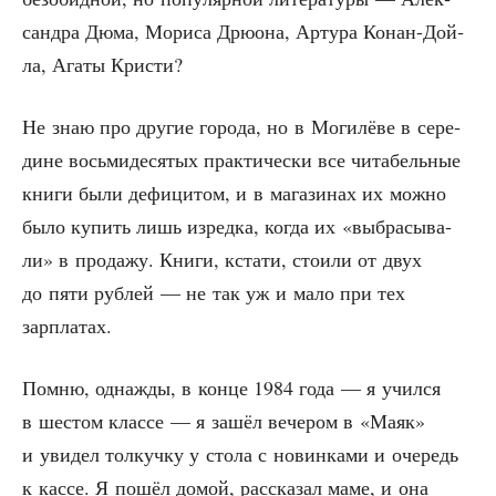
сандра Дюма, Мори­са Дрю­о­на, Арту­ра Конан-Дой­
ла, Ага­ты Кристи?
Не знаю про дру­гие горо­да, но в Моги­лё­ве в сере­
дине вось­ми­де­ся­тых прак­ти­че­ски все чита­бель­ные
кни­ги были дефи­ци­том, и в мага­зи­нах их мож­но
было купить лишь изред­ка, когда их «выбра­сы­ва­
ли» в про­да­жу. Кни­ги, кста­ти, сто­и­ли от двух
до пяти руб­лей — не так уж и мало при тех
зарплатах.
Пом­ню, одна­жды, в кон­це 1984 года — я учил­ся
в шестом клас­се — я зашёл вече­ром в «Маяк»
и уви­дел тол­куч­ку у сто­ла с новин­ка­ми и оче­редь
к кас­се. Я пошёл домой, рас­ска­зал маме, и она