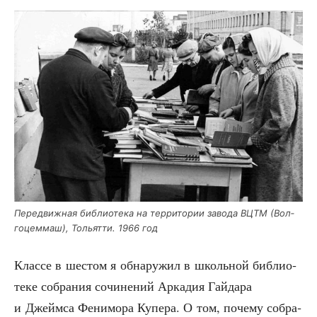
Пере­движ­ная биб­лио­те­ка на тер­ри­то­рии заво­да ВЦТМ (Вол­
го­цем­маш), Тольят­ти. 1966 год
Клас­се в шестом я обна­ру­жил в школь­ной биб­лио­
те­ке собра­ния сочи­не­ний Арка­дия Гай­да­ра
и Джейм­са Фени­мо­ра Купе­ра. О том, поче­му собра­