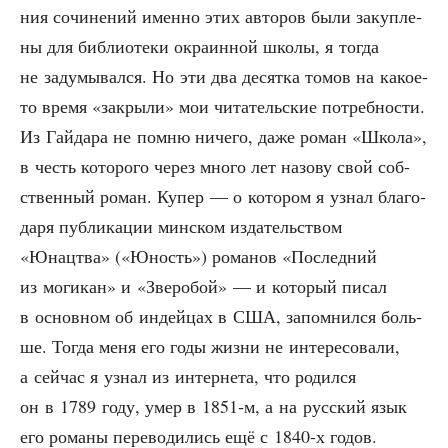
ния сочи­не­ний имен­но этих авто­ров были закуп­ле­
ны для биб­лио­те­ки окра­ин­ной шко­лы, я тогда
не заду­мы­вал­ся. Но эти два десят­ка томов на какое-
то вре­мя «закры­ли» мои чита­тель­ские потреб­но­сти.
Из Гай­да­ра не пом­ню ниче­го, даже роман «Шко­ла»,
в честь кото­ро­го через мно­го лет назо­ву свой соб­
ствен­ный роман. Купер — о кото­ром я узнал бла­го­
да­ря пуб­ли­ка­ции мин­ском изда­тель­ством
«Юнацтва» («Юность») рома­нов «Послед­ний
из моги­кан» и «Зве­робой» — и кото­рый писал
в основ­ном об индей­цах в США, запом­нил­ся боль­
ше. Тогда меня его годы жиз­ни не инте­ре­со­ва­ли,
а сей­час я узнал из интер­не­та, что родил­ся
он в 1789 году, умер в 1851‑м, а на рус­ский язык
его рома­ны пере­во­ди­лись ещё с 1840‑х годов.