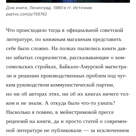
Дом кни­ги, Ленин­град. 1980‑е гг. Источ­ник
pastvu.com/p/156762
Что про­ис­хо­ди­ло тогда в офи­ци­аль­ной совет­ской
лите­ра­ту­ре, по книж­ным мага­зи­нам пред­ста­вить
себе было слож­но. На пол­ках пыли­лись кни­ги дав­
но забы­тых соц­ре­а­ли­стов, рас­ска­зы­ва­ю­щие о ком­
со­моль­ских строй­ках, Бай­ка­ло-Амур­ской маги­стра­
ли и реше­нии про­из­вод­ствен­ных про­блем под чут­
ким руко­вод­ством ком­му­ни­сти­че­ской пар­тии,
но ни об авто­рах этих, ни об их кни­гах ниче­го тол­
ком и не зна­ли. А отку­да было что-то узнать?
Насколь­ко я пом­ню, в мейн­стри­мо­вой прес­се
рецен­зий на кни­ги, да и про­сто ста­тей о совре­мен­
ной лите­ра­ту­ре не пуб­ли­ко­ва­ли — за исклю­че­ни­ем