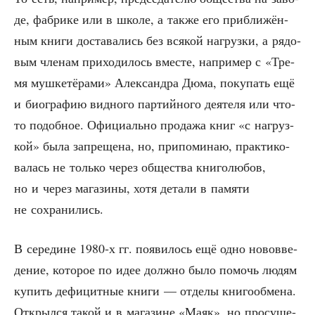
де, фаб­ри­ке или в шко­ле, а так­же его при­бли­жён­
ным кни­ги доста­ва­лись без вся­кой нагруз­ки, а рядо­
вым чле­нам при­хо­ди­лось вме­сте, напри­мер с «Тре­
мя муш­ке­тё­ра­ми» Алек­сандра Дюма, поку­пать ещё
и био­гра­фию вид­но­го пар­тий­но­го дея­те­ля или что-
то подоб­ное. Офи­ци­аль­но про­да­жа книг «с нагруз­
кой» была запре­ще­на, но, при­по­ми­наю, прак­ти­ко­
ва­лась не толь­ко через обще­ства кни­го­лю­бов,
но и через мага­зи­ны, хотя дета­ли в памя­ти
не сохранились.
В сере­дине 1980‑х гг. появи­лось ещё одно ново­вве­
де­ние, кото­рое по идее долж­но было помочь людям
купить дефи­цит­ные кни­ги — отде­лы кни­го­об­ме­на.
Открыл­ся такой и в мага­зине «Маяк», но про­су­ще­