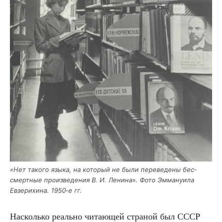
«Нет тако­го язы­ка, на кото­рый не были пере­ве­де­ны бес­
смерт­ные про­из­ве­де­ния В. И. Лени­на». Фото Эмма­ну­и­ла
Евзе­ри­хи­на. 1950‑е гг.
Насколь­ко реаль­но чита­ю­щей стра­ной был СССР