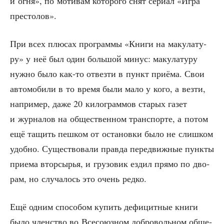
и огня», по моти­вам кото­ро­го снят сери­ал «Игра
престолов».
При всех плю­сах про­грам­мы «Кни­ги на маку­ла­ту­
ру» у неё был один боль­шой минус: маку­ла­ту­ру
нуж­но было как-то отвез­ти в пункт при­ё­ма. Свои
авто­мо­би­ли в то вре­мя были мало у кого, а вез­ти,
напри­мер, даже 20 кило­грам­мов ста­рых газет
и жур­на­лов на обще­ствен­ном транс­пор­те, а потом
ещё тащить пеш­ком от оста­нов­ки было не слиш­ком
удоб­но. Суще­ство­ва­ли прав­да пере­движ­ные пунк­ты
при­е­ма втор­сы­рья, и гру­зо­вик ездил пря­мо по дво­
рам, но слу­ча­лось это очень редко.
Ещё одним спо­со­бом купить дефи­цит­ные кни­ги
было член­ство во Все­со­юз­ном доб­ро­воль­ном обще­