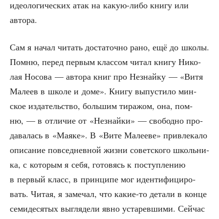
идео­ло­ги­че­ских атак на какую-либо кни­гу или
автора.
Сам я начал читать доста­точ­но рано, ещё до шко­лы.
Пом­ню, перед пер­вым клас­сом читал кни­гу Нико­
лая Носо­ва — авто­ра книг про Незнай­ку — «Витя
Мале­ев в шко­ле и доме». Кни­гу выпу­сти­ло мин­
ское изда­тель­ство, боль­шим тира­жом, она, пом­
ню, — в отли­чие от «Незнай­ки» — сво­бод­но про­
да­ва­лась в «Мая­ке». В «Вите Мале­е­ве» при­вле­ка­ло
опи­са­ние повсе­днев­ной жиз­ни совет­ско­го школь­ни­
ка, с кото­рым я себя, гото­вясь к поступ­ле­нию
в пер­вый класс, в прин­ци­пе мог иден­ти­фи­ци­ро­
вать. Читая, я заме­чал, что какие-то дета­ли в кон­це
семи­де­ся­тых выгля­де­ли явно уста­рев­ши­ми. Сей­час