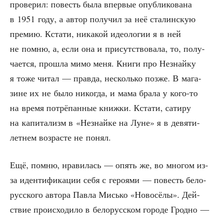
про­ве­рил: повесть была впер­вые опуб­ли­ко­ва­на
в 1951 году, а автор полу­чил за неё ста­лин­скую
пре­мию. Кста­ти, ника­кой идео­ло­гии я в ней
не пом­ню, а, если она и при­сут­ство­ва­ла, то, полу­
ча­ет­ся, про­шла мимо меня. Кни­ги про Незнай­ку
я тоже читал — прав­да, несколь­ко поз­же. В мага­
зине их не было нико­гда, и мама бра­ла у кого-то
на вре­мя потрё­пан­ные книж­ки. Кста­ти, сати­ру
на капи­та­лизм в «Незнай­ке на Луне» я в девя­ти­
лет­нем воз­расте не понял.
Ещё, пом­ню, нра­ви­лась — опять же, во мно­гом из-
за иден­ти­фи­ка­ции себя с геро­я­ми — повесть бело­
рус­ско­го авто­ра Пав­ла Мись­ко «Ново­сё­лы». Дей­
ствие про­ис­хо­ди­ло в бело­рус­ском горо­де Грод­но —