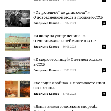
«От „клешей“ до „пирамид“».
О повседневной моде в позднем СССР
Владимир Козлов
-
07.07.2021
0
«Я живу на улице Ленина…».
О топонимике и нейминге в СССР
Владимир Козлов
-
16.06.2021
0
«К морю и солнцу!» О летнем отдыхе
в СССР
Владимир Козлов
-
02.06.2021
0
«Холодная война». О противостоянии
СССР и США
Владимир Козлов
-
17.05.2021
0
«Выше знамя советского спорта!».