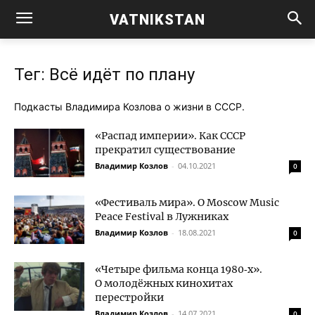
VATNIKSTAN
Тег: Всё идёт по плану
Под­ка­сты Вла­ди­ми­ра Коз­ло­ва о жиз­ни в СССР.
«Распад империи». Как СССР
прекратил существование
Владимир Козлов
-
04.10.2021
0
«Фестиваль мира». О Moscow Music
Peace Festival в Лужниках
Владимир Козлов
-
18.08.2021
0
«Четыре фильма конца 1980‑х».
О молодёжных кинохитах
перестройки
Владимир Козлов
-
14.07.2021
0