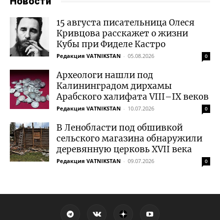
Новости
15 августа писательница Олеся
Кривцова расскажет о жизни
Кубы при Фиделе Кастро
Редакция VATNIKSTAN
-
05.08.2026
0
Археологи нашли под
Калининградом дирхамы
Арабского халифата VIII–IX веков
Редакция VATNIKSTAN
-
10.07.2026
0
В Ленобласти под обшивкой
сельского магазина обнаружили
деревянную церковь XVII века
Редакция VATNIKSTAN
-
09.07.2026
0