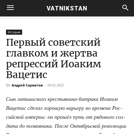
VATNIKSTAN
История
Первый советский
главком и жертва
репрессий Иоаким
Вацетис
От
Андрей Сарматов
-
09.02.2023
Сын латыш­ско­го кре­стья­ни­на-батра­ка Иоаким
Ваце­тис сде­лал хоро­шую карье­ру во вре­ме­на Рос­
сий­ской импе­рии: он про­шёл путь от рядо­во­го сол­
да­та до пол­ков­ни­ка. После Октябрь­ской рево­лю­ции