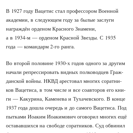
В 1927 году Ваце­тис стал про­фес­со­ром Воен­ной
ака­де­мии, в сле­ду­ю­щем году за былые заслу­ги
награж­дён орде­ном Крас­но­го Зна­ме­ни,
а в 1934‑м — орде­ном Крас­ной Звез­ды. С 1935
года — коман­дарм 2‑го ранга.
Во вто­рой поло­вине 1930‑х годов одно­го за дру­гим
нача­ли репрес­си­ро­вать вид­ных пол­ко­вод­цев Граж­
дан­ской вой­ны. НКВД аре­сто­вал мно­гих сорат­ни­
ков Ваце­ти­са, в том чис­ле и все соав­то­ров его кни­
ги — Каку­ри­на, Каме­не­ва и Туха­чев­ско­го. В кон­це
1937 года дошла оче­редь и до само­го Ваце­ти­са. Под
пыт­ка­ми Иоаким Иоаки­мо­вич ого­во­рил мно­гих ещё
оста­вав­ших­ся на сво­бо­де сорат­ни­ков. Суд обви­нил