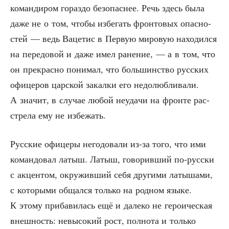
коман­ди­ром гораз­до без­опас­нее. Речь здесь была
даже не о том, что­бы избе­гать фрон­то­вых опас­но­
стей — ведь Ваце­тис в Первую миро­вую нахо­дил­ся
на пере­до­вой и даже имел ране­ние, — а в том, что
он пре­крас­но пони­мал, что боль­шин­ство рус­ских
офи­це­ров цар­ской закал­ки его недо­люб­ли­ва­ли.
А зна­чит, в слу­чае любой неуда­чи на фрон­те рас­
стре­ла ему не избежать.
Рус­ские офи­це­ры него­до­ва­ли из-за того, что ими
коман­до­вал латыш. Латыш, гово­рив­ший по-рус­ски
с акцен­том, окру­жив­ший себя дру­ги­ми латы­ша­ми,
с кото­ры­ми общал­ся толь­ко на род­ном язы­ке.
К это­му при­ба­ви­лась ещё и дале­ко не геро­и­че­ская
внеш­ность: невы­со­кий рост, пол­но­та и толь­ко