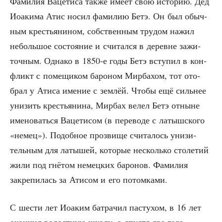
Фами­лия Ваце­ти­са так­же име­ет свою исто­рию. Дед
Иоаки­ма Атис носил фами­лию Бетэ. Он был обыч­
ным кре­стья­ни­ном, соб­ствен­ным тру­дом нажил
неболь­шое состо­я­ние и счи­тал­ся в деревне зажи­
точ­ным. Одна­ко в 1850‑е годы Бетэ всту­пил в кон­
фликт с поме­щи­ком баро­ном Мир­ба­хом, тот ото­
брал у Ати­са име­ние с зем­лёй. Что­бы ещё силь­нее
уни­зить кре­стья­ни­на, Мир­бах велел Бетэ отныне
име­но­вать­ся Ваце­ти­сом (в пере­во­де с латыш­ско­го
«немец»). Подоб­ное про­зви­ще счи­та­лось уни­зи­
тель­ным для латы­шей, кото­рые несколь­ко сто­ле­тий
жили под гнё­том немец­ких баро­нов. Фами­лия
закре­пи­лась за Ати­сом и его потомками.
С шести лет Иоаким батра­чил пас­ту­хом, в 16 лет