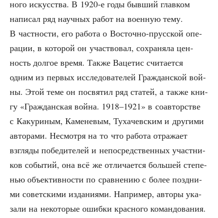
но­го искус­ства. В 1920‑е годы быв­ший глав­ком
напи­сал ряд науч­ных работ на воен­ную тему.
В част­но­сти, его рабо­та о Восточ­но-прус­ской опе­
ра­ции, в кото­рой он участ­во­вал, сохра­ня­ла цен­
ность дол­гое вре­мя. Так­же Ваце­тис счи­та­ет­ся
одним из пер­вых иссле­до­ва­те­лей Граж­дан­ской вой­
ны. Этой теме он посвя­тил ряд ста­тей, а так­же кни­
гу «Граж­дан­ская вой­на. 1918–1921» в соав­тор­стве
с Каку­ри­ным, Каме­не­вым, Туха­чев­ским и дру­ги­ми
авто­ра­ми. Несмот­ря на то что рабо­та отра­жа­ет
взгля­ды побе­ди­те­лей и непо­сред­ствен­ных участ­ни­
ков собы­тий, она всё же отли­ча­ет­ся боль­шей сте­пе­
нью объ­ек­тив­но­сти по срав­не­нию с более позд­ни­
ми совет­ски­ми изда­ни­я­ми. Напри­мер, авто­ры ука­
за­ли на неко­то­рые ошиб­ки крас­но­го командования.