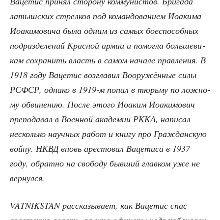
Ваце­тис при­нял сто­ро­ну ком­му­ни­стов. Бри­га­да
латыш­ских стрел­ков под коман­до­ва­ни­ем Иоаки­ма
Иоаки­мо­ви­ча была одним из самых бое­спо­соб­ных
под­раз­де­ле­ний Крас­ной армии и помог­ла боль­ше­ви­
кам сохра­нить власть в самом нача­ле прав­ле­ния. В
1918 году Ваце­тис воз­гла­вил Воору­жён­ные силы
РСФСР, одна­ко в 1919‑м попал в тюрь­му по лож­но­
му обви­не­нию. После это­го Иоаким Иоаки­мо­вич
пре­по­да­вал в Воен­ной ака­де­мии РККА, напи­сал
несколь­ко науч­ных работ и кни­гу про Граж­дан­скую
вой­ну. НКВД вновь аре­сто­вал Ваце­ти­са в 1937
году, обрат­но на сво­бо­ду быв­ший глав­ком уже не
вернулся.
VATNIKSTAN рас­ска­зы­ва­ет, как Ваце­тис спас