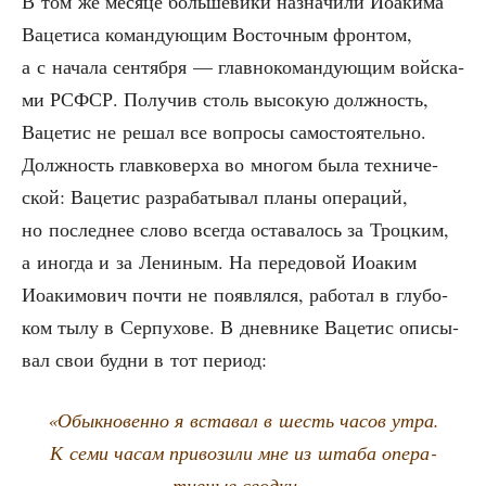
В том же меся­це боль­ше­ви­ки назна­чи­ли Иоаки­ма
Ваце­ти­са коман­ду­ю­щим Восточ­ным фрон­том,
а с нача­ла сен­тяб­ря — глав­но­ко­ман­ду­ю­щим вой­ска­
ми РСФСР. Полу­чив столь высо­кую долж­ность,
Ваце­тис не решал все вопро­сы само­сто­я­тель­но.
Долж­ность глав­ко­вер­ха во мно­гом была тех­ни­че­
ской: Ваце­тис раз­ра­ба­ты­вал пла­ны опе­ра­ций,
но послед­нее сло­во все­гда оста­ва­лось за Троц­ким,
а ино­гда и за Лени­ным. На пере­до­вой Иоаким
Иоаки­мо­вич почти не появ­лял­ся, рабо­тал в глу­бо­
ком тылу в Сер­пу­хо­ве. В днев­ни­ке Ваце­тис опи­сы­
вал свои буд­ни в тот период:
«Обык­но­вен­но я вста­вал в шесть часов утра.
К семи часам при­во­зи­ли мне из шта­ба опе­ра­
тив­ные сводки…