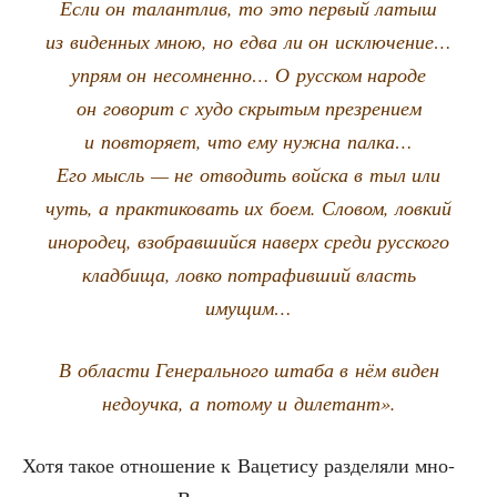
Если он талант­лив, то это пер­вый латыш
из виден­ных мною, но едва ли он исклю­че­ние…
упрям он несо­мнен­но… О рус­ском наро­де
он гово­рит с худо скры­тым пре­зре­ни­ем
и повто­ря­ет, что ему нуж­на палка…
Его мысль — не отво­дить вой­ска в тыл или
чуть, а прак­ти­ко­вать их боем. Сло­вом, лов­кий
ино­ро­дец, взо­брав­ший­ся наверх сре­ди рус­ско­го
клад­би­ща, лов­ко потра­фив­ший власть
имущим…
В обла­сти Гене­раль­но­го шта­ба в нём виден
недо­уч­ка, а пото­му и дилетант».
Хотя такое отно­ше­ние к Ваце­ти­су раз­де­ля­ли мно­