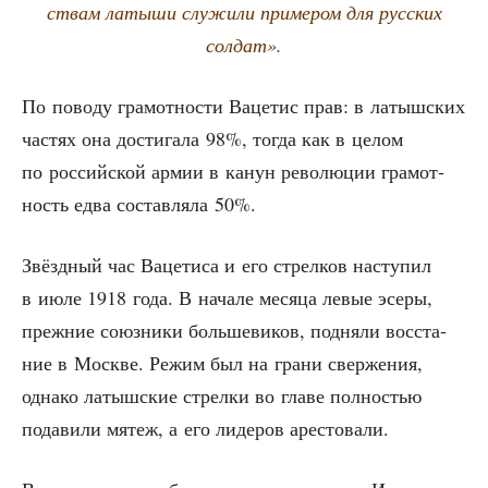
ствам латы­ши слу­жи­ли при­ме­ром для рус­ских
солдат».
По пово­ду гра­мот­но­сти Ваце­тис прав: в латыш­ских
частях она дости­га­ла 98%, тогда как в целом
по рос­сий­ской армии в канун рево­лю­ции гра­мот­
ность едва состав­ля­ла 50%.
Звёзд­ный час Ваце­ти­са и его стрел­ков насту­пил
в июле 1918 года. В нача­ле меся­ца левые эсе­ры,
преж­ние союз­ни­ки боль­ше­ви­ков, под­ня­ли вос­ста­
ние в Москве. Режим был на гра­ни свер­же­ния,
одна­ко латыш­ские стрел­ки во гла­ве пол­но­стью
пода­ви­ли мятеж, а его лиде­ров арестовали.