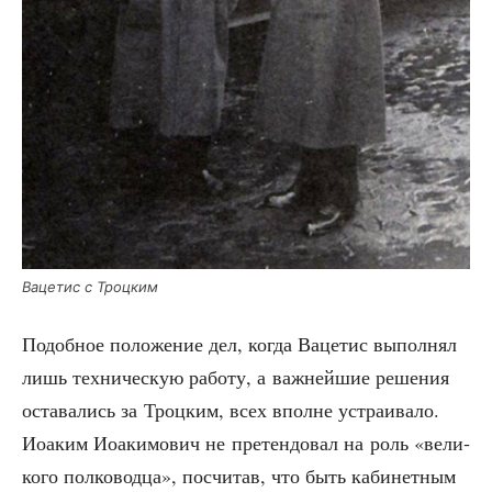
Ваце­тис с Троцким
Подоб­ное поло­же­ние дел, когда Ваце­тис выпол­нял
лишь тех­ни­че­скую рабо­ту, а важ­ней­шие реше­ния
оста­ва­лись за Троц­ким, всех вполне устра­и­ва­ло.
Иоаким Иоаки­мо­вич не пре­тен­до­вал на роль «вели­
ко­го пол­ко­вод­ца», посчи­тав, что быть каби­нет­ным