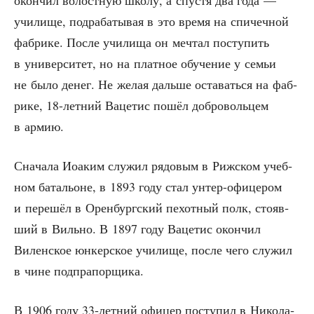
окон­чил волост­ную шко­лу, а спу­стя два года —
учи­ли­ще, под­ра­ба­ты­вая в это вре­мя на спи­чеч­ной
фаб­ри­ке. После учи­ли­ща он меч­тал посту­пить
в уни­вер­си­тет, но на плат­ное обу­че­ние у семьи
не было денег. Не желая даль­ше оста­вать­ся на фаб­
ри­ке, 18-лет­ний Ваце­тис пошёл доб­ро­воль­цем
в армию.
Сна­ча­ла Иоаким слу­жил рядо­вым в Риж­ском учеб­
ном бата­льоне, в 1893 году стал унтер-офи­це­ром
и пере­шёл в Орен­бург­ский пехот­ный полк, сто­яв­
ший в Виль­но. В 1897 году Ваце­тис окон­чил
Вилен­ское юнкер­ское учи­ли­ще, после чего слу­жил
в чине подпрапорщика.
В 1906 году 33-лет­ний офи­цер посту­пил в Нико­ла­