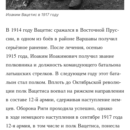
Иоаким Ваце­тис в 1917 году
В 1914 году Ваце­тис сра­жал­ся в Восточ­ной Прус­
сии, в одном из боёв в рай­оне Вар­ша­вы полу­чил
серьёз­ное ране­ние. После лече­ния, осе­нью
1915 года, Иоаким Иоаки­мо­вич полу­чил зва­ние
пол­ков­ни­ка и долж­ность коман­ду­ю­ще­го бата­льо­на
латыш­ских стрел­ков. В сле­ду­ю­щем году этот бата­
льон стал пол­ком. Вплоть до Октябрь­ской рево­лю­
ции полк Ваце­ти­са вое­вал на риж­ском направ­ле­нии
в соста­ве 12‑й армии, сдер­жи­вая наступ­ле­ние нем­
цев. Обо­ро­на Риги про­хо­ди­ла успеш­но, одна­ко
в ходе немец­ко­го наступ­ле­ния в сен­тяб­ре 1917 года
12‑я армия, в том чис­ле и полк Ваце­ти­са, понес­ла