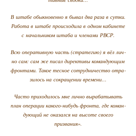
В шта­бе обык­но­вен­но я бывал два раза в сут­ки.
Рабо­та в шта­бе про­ис­хо­ди­ла в одном каби­не­те
с началь­ни­ком шта­ба и чле­на­ми РВСР.
Всю опе­ра­тив­ную часть (стра­те­гию) я вёл лич­
но сам: сам же писал дирек­ти­вы коман­ду­ю­щим
фрон­та­ми. Такое тес­ное сотруд­ни­че­ство отра­
зи­лось на сокра­ще­нии времени…
Часто при­хо­ди­лось мне лич­но выра­ба­ты­вать
план опе­ра­ции како­го-нибудь фрон­та, где коман­
ду­ю­щий не ока­зал­ся на высо­те сво­е­го
призвания».