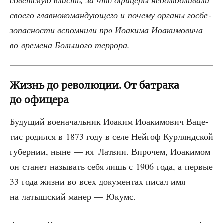
совет­скую власть, за что офи­це­ры недо­люб­ли­ва­ли
сво­е­го глав­но­ко­ман­ду­ю­ще­го и поче­му орга­ны гос­бе­
зо­пас­но­сти вспом­ни­ли про Иоаки­ма Иоаки­мо­ви­ча
во вре­ме­на Боль­шо­го террора.
Жизнь до революции. От батрака
до офицера
Буду­щий вое­на­чаль­ник Иоаким Иоаки­мо­вич Ваце­
тис родил­ся в 1873 году в селе Ней­гоф Кур­лянд­ской
губер­нии, ныне — юг Лат­вии. Впро­чем, Иоаки­мом
он ста­нет назы­вать себя лишь с 1906 года, а пер­вые
33 года жиз­ни во всех доку­мен­тах писал имя
на латыш­ский манер — Юкумс.