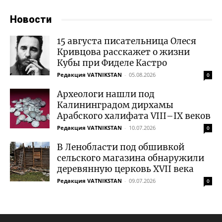
Новости
15 августа писательница Олеся
Кривцова расскажет о жизни
Кубы при Фиделе Кастро
Редакция VATNIKSTAN
-
05.08.2026
0
Археологи нашли под
Калининградом дирхамы
Арабского халифата VIII–IX веков
Редакция VATNIKSTAN
-
10.07.2026
0
В Ленобласти под обшивкой
сельского магазина обнаружили
деревянную церковь XVII века
Редакция VATNIKSTAN
-
09.07.2026
0