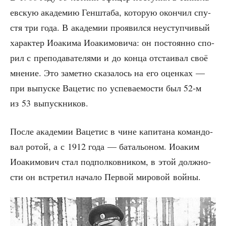
ев­скую ака­де­мию Ген­шта­ба, кото­рую окон­чил спу­
стя три года. В ака­де­мии про­явил­ся неуступ­чи­вый
харак­тер Иоаки­ма Иоаки­мо­ви­ча: он посто­ян­но спо­
рил с пре­по­да­ва­те­ля­ми и до кон­ца отста­и­вал своё
мне­ние. Это замет­но ска­за­лось на его оцен­ках —
при выпус­ке Ваце­тис по успе­ва­е­мо­сти был 52‑м
из 53 выпускников.
После ака­де­мии Ваце­тис в чине капи­та­на коман­до­
вал ротой, а с 1912 года — бата­льо­ном. Иоаким
Иоаки­мо­вич стал под­пол­ков­ни­ком, в этой долж­но­
сти он встре­тил нача­ло Пер­вой миро­вой войны.