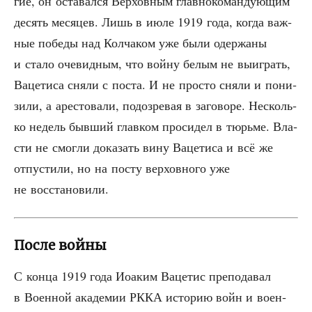
гие, он оста­вал­ся Вер­хов­ным глав­но­ко­ман­ду­ю­щим
десять меся­цев. Лишь в июле 1919 года, когда важ­
ные побе­ды над Кол­ча­ком уже были одер­жа­ны
и ста­ло оче­вид­ным, что вой­ну белым не выиг­рать,
Ваце­ти­са сня­ли с поста. И не про­сто сня­ли и пони­
зи­ли, а аре­сто­ва­ли, подо­зре­вая в заго­во­ре. Несколь­
ко недель быв­ший глав­ком про­си­дел в тюрь­ме. Вла­
сти не смог­ли дока­зать вину Ваце­ти­са и всё же
отпу­сти­ли, но на посту вер­хов­но­го уже
не восстановили.
После войны
С кон­ца 1919 года Иоаким Ваце­тис пре­по­да­вал
в Воен­ной ака­де­мии РККА исто­рию войн и воен­