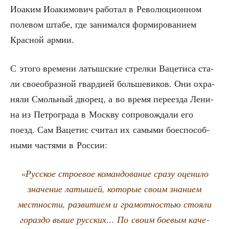
Иоаким Иоаки­мо­вич рабо­тал в Рево­лю­ци­он­ном
поле­вом шта­бе, где зани­мал­ся фор­ми­ро­ва­ни­ем
Крас­ной армии.
С это­го вре­ме­ни латыш­ские стрел­ки Ваце­ти­са ста­
ли свое­об­раз­ной гвар­ди­ей боль­ше­ви­ков. Они охра­
ня­ли Смоль­ный дво­рец, а во вре­мя пере­ез­да Лени­
на из Пет­ро­гра­да в Моск­ву сопро­вож­да­ли его
поезд. Сам Ваце­тис счи­тал их самы­ми бое­спо­соб­
ны­ми частя­ми в России:
«Рус­ское стро­е­вое коман­до­ва­ние сра­зу оце­ни­ло
зна­че­ние латы­шей, кото­рые сво­им зна­ни­ем
мест­но­сти, раз­ви­ти­ем и гра­мот­но­стью сто­я­ли
гораз­до выше рус­ских… По сво­им бое­вым каче­