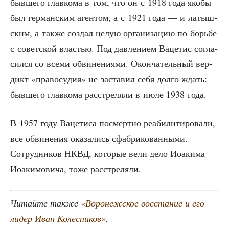
быв­ше­го глав­ко­ма в том, что он с 1918 года яко­бы
был гер­ман­ским аген­том, а с 1921 года — и латыш­
ским, а так­же создал целую орга­ни­за­цию по борь­бе
с совет­ской вла­стью. Под дав­ле­ни­ем Ваце­тис согла­
сил­ся со все­ми обви­не­ни­я­ми. Окон­ча­тель­ный вер­
дикт «пра­во­су­дия» не заста­вил себя дол­го ждать:
быв­ше­го глав­ко­ма рас­стре­ля­ли в июле 1938 года.
В 1957 году Ваце­ти­са посмерт­но реа­би­ли­ти­ро­ва­ли,
все обви­не­ния ока­за­лись сфаб­ри­ко­ван­ны­ми.
Сотруд­ни­ков НКВД, кото­рые вели дело Иоаки­ма
Иоаки­мо­ви­ча, тоже расстреляли.
Читай­те так­же
«Воро­неж­ское вос­ста­ние и его
лидер Иван Колес­ни­ков»
.