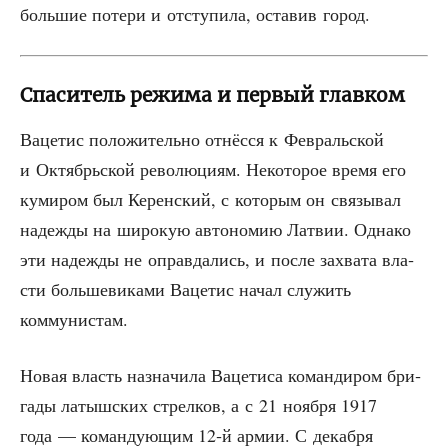
боль­шие поте­ри и отсту­пи­ла, оста­вив город.
Спаситель режима и первый главком
Ваце­тис поло­жи­тель­но отнёс­ся к Фев­раль­ской
и Октябрь­ской рево­лю­ци­ям. Неко­то­рое вре­мя его
куми­ром был Керен­ский, с кото­рым он свя­зы­вал
надеж­ды на широ­кую авто­но­мию Лат­вии. Одна­ко
эти надеж­ды не оправ­да­лись, и после захва­та вла­
сти боль­ше­ви­ка­ми Ваце­тис начал слу­жить
коммунистам.
Новая власть назна­чи­ла Ваце­ти­са коман­ди­ром бри­
га­ды латыш­ских стрел­ков, а с 21 нояб­ря 1917
года — коман­ду­ю­щим 12‑й армии. С декаб­ря