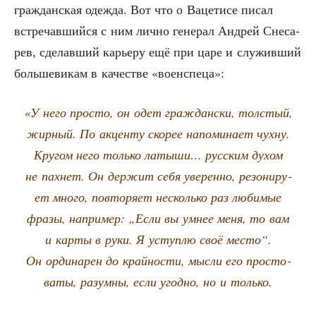
граж­дан­ская одеж­да. Вот что о Ваце­ти­се писал
встре­чав­ший­ся с ним лич­но гене­рал Андрей Сне­са­
рев, сде­лав­ший карье­ру ещё при царе и слу­жив­ший
боль­ше­ви­кам в каче­стве «воен­спе­ца»:
«У него про­сто, он одет граж­дан­ски, тол­стый,
жир­ный. По акцен­ту ско­рее напо­ми­на­ет чух­ну.
Кру­гом него толь­ко латы­ши… рус­ским духом
не пах­нет. Он дер­жит себя уве­рен­но, резо­ни­ру­
ет мно­го, повто­ря­ет несколь­ко раз люби­мые
фра­зы, напри­мер: „Если вы умнее меня, то вам
и кар­ты в руки. Я уступ­лю своё место“.
Он орди­на­рен до край­но­сти, мыс­ли его про­сто­
ва­ты, разум­ны, если угод­но, но и только.