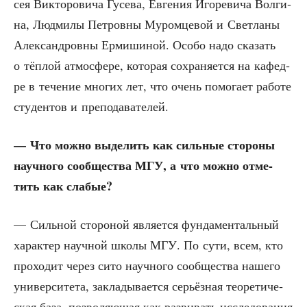
сея Вик­то­ро­ви­ча Гусе­ва, Евге­ния Иго­ре­ви­ча Вол­ги­
на, Люд­ми­лы Пет­ров­ны Муром­це­вой и Свет­ла­ны
Алек­сан­дров­ны Ерми­ши­ной. Осо­бо надо ска­зать
о тёп­лой атмо­сфе­ре, кото­рая сохра­ня­ет­ся на кафед­
ре в тече­ние мно­гих лет, что очень помо­га­ет рабо­те
сту­ден­тов и преподавателей.
— Что мож­но выде­лить как силь­ные сто­ро­ны
науч­но­го сооб­ще­ства МГУ, а что мож­но отме­
тить как слабые?
— Силь­ной сто­ро­ной явля­ет­ся фун­да­мен­таль­ный
харак­тер науч­ной шко­лы МГУ. По сути, всем, кто
про­хо­дит через сито науч­но­го сооб­ще­ства наше­го
уни­вер­си­те­та, закла­ды­ва­ет­ся серьёз­ная тео­ре­ти­че­
ская база, поз­во­ля­ю­щая как раз­ви­вать иссле­до­ва­ния