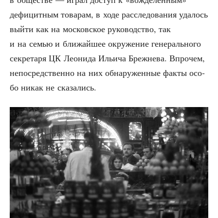
дефи­цит­ным това­рам, в ходе рас­сле­до­ва­ния уда­лось
вый­ти как на мос­ков­ское руко­вод­ство, так
и на семью и бли­жай­шее окру­же­ние гене­раль­но­го
сек­ре­та­ря ЦК Лео­ни­да Ильи­ча Бреж­не­ва. Впро­чем,
непо­сред­ствен­но на них обна­ру­жен­ные фак­ты осо­
бо никак не сказались.