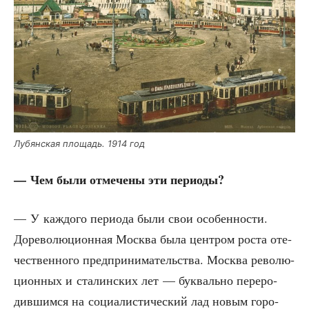
Лубян­ская пло­щадь. 1914 год
— Чем были отме­че­ны эти периоды?
— У каж­до­го пери­о­да были свои осо­бен­но­сти.
Доре­во­лю­ци­он­ная Москва была цен­тром роста оте­
че­ствен­но­го пред­при­ни­ма­тель­ства. Москва рево­лю­
ци­он­ных и ста­лин­ских лет — бук­валь­но пере­ро­
див­шим­ся на соци­а­ли­сти­че­ский лад новым горо­