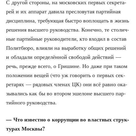
С дру­гой сто­ро­ны, на мос­ков­ских пер­вых сек­ре­та­
рей и их аппа­рат дави­ла пре­сло­ву­тая пар­тий­ная
дис­ци­пли­на, тре­бу­ю­щая быст­ро вопло­щать в жизнь
реше­ния выс­ше­го руко­вод­ства. Конеч­но, те сто­лич­
ные пар­тий­ные руко­во­ди­те­ли, кто вхо­дил в состав
Полит­бю­ро, вли­я­ли на выра­бот­ку общих реше­ний
и обла­да­ли опре­де­лён­ной сво­бо­дой дей­ствий —
речь, преж­де все­го, о Гри­шине. Но даже при таком
поло­же­нии вещей (что уж гово­рить о пер­вых сек­
ре­та­рях — рядо­вых чле­нах ЦК) они всё рав­но ока­
зы­ва­лись как бы во вто­ром эше­лоне выс­ше­го пар­
тий­но­го руководства.
— Что извест­но о кор­руп­ции во власт­ных струк­
ту­рах Москвы?