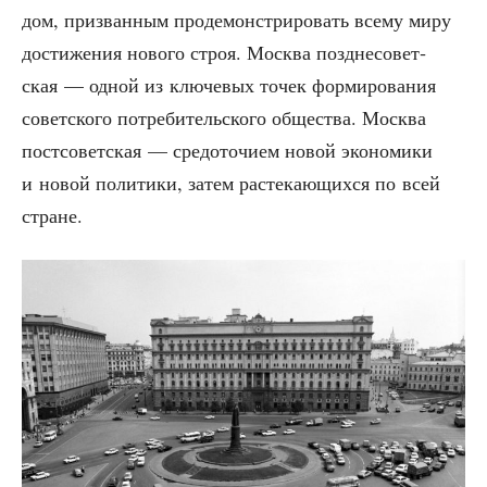
дом, при­зван­ным про­де­мон­стри­ро­вать все­му миру
дости­же­ния ново­го строя. Москва позд­не­со­вет­
ская — одной из клю­че­вых точек фор­ми­ро­ва­ния
совет­ско­го потре­би­тель­ско­го обще­ства. Москва
пост­со­вет­ская — сре­до­то­чи­ем новой эко­но­ми­ки
и новой поли­ти­ки, затем рас­те­ка­ю­щих­ся по всей
стране.