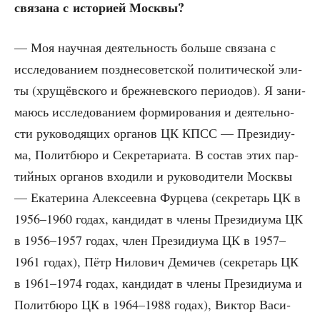
свя­за­на с исто­ри­ей Москвы?
— Моя науч­ная дея­тель­ность боль­ше свя­за­на с
иссле­до­ва­ни­ем позд­не­со­вет­ской поли­ти­че­ской эли­
ты (хру­щёв­ско­го и бреж­нев­ско­го пери­о­дов). Я зани­
ма­юсь иссле­до­ва­ни­ем фор­ми­ро­ва­ния и дея­тель­но­
сти руко­во­дя­щих орга­нов ЦК КПСС — Пре­зи­ди­у­
ма, Полит­бю­ро и Сек­ре­та­ри­а­та. В состав этих пар­
тий­ных орга­нов вхо­ди­ли и руко­во­ди­те­ли Моск­вы
— Ека­те­ри­на Алек­се­ев­на Фур­це­ва (сек­ре­тарь ЦК в
1956–1960 годах, кан­ди­дат в чле­ны Пре­зи­ди­у­ма ЦК
в 1956–1957 годах, член Пре­зи­ди­у­ма ЦК в 1957–
1961 годах), Пётр Нило­вич Деми­чев (сек­ре­тарь ЦК
в 1961–1974 годах, кан­ди­дат в чле­ны Пре­зи­ди­у­ма и
Полит­бю­ро ЦК в 1964–1988 годах), Вик­тор Васи­