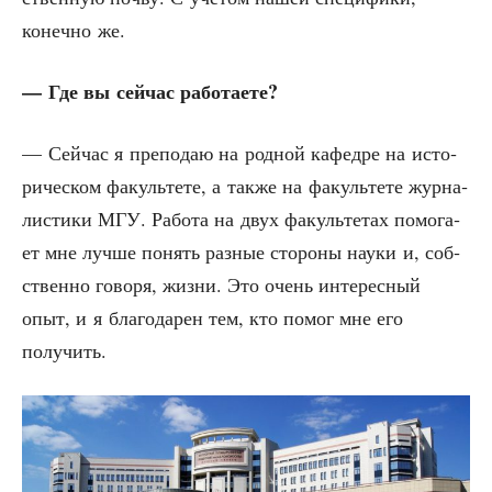
конеч­но же.
— Где вы сей­час работаете?
— Сей­час я пре­по­даю на род­ной кафед­ре на исто­
ри­че­ском факуль­те­те, а так­же на факуль­те­те жур­на­
ли­сти­ки МГУ. Рабо­та на двух факуль­те­тах помо­га­
ет мне луч­ше понять раз­ные сто­ро­ны нау­ки и, соб­
ствен­но гово­ря, жиз­ни. Это очень инте­рес­ный
опыт, и я бла­го­да­рен тем, кто помог мне его
получить.