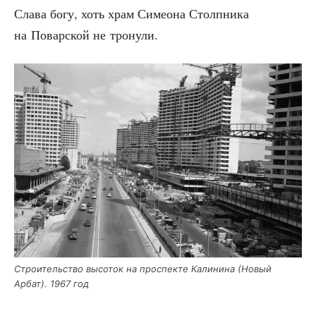
Сла­ва богу, хоть храм Симео­на Столп­ни­ка
на Повар­ской не тронули.
Стро­и­тель­ство высо­ток на про­спек­те Кали­ни­на (Новый
Арбат). 1967 год