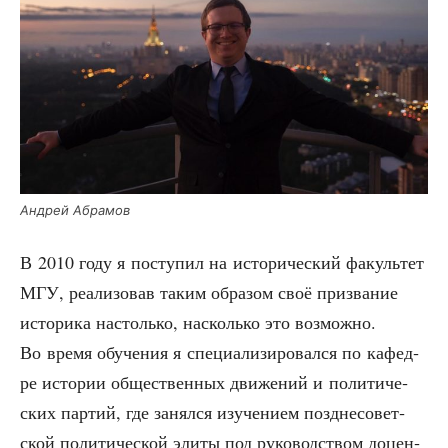
Андрей Абра­мов
В 2010 году я посту­пил на исто­ри­че­ский факуль­тет
МГУ, реа­ли­зо­вав таким обра­зом своё при­зва­ние
исто­ри­ка настоль­ко, насколь­ко это воз­мож­но.
Во вре­мя обу­че­ния я спе­ци­а­ли­зи­ро­вал­ся по кафед­
ре исто­рии обще­ствен­ных дви­же­ний и поли­ти­че­
ских пар­тий, где занял­ся изу­че­ни­ем позд­не­со­вет­
ской поли­ти­че­ской эли­ты под руко­вод­ством доцен­