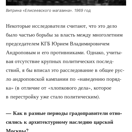
Вит­ри­на «Ели­се­ев­ско­го мага­зи­на». 1969 год
Неко­то­рые иссле­до­ва­те­ли счи­та­ют, что это дело
было частью борь­бы за власть меж­ду мно­го­лет­ним
пред­се­да­те­лем КГБ Юри­ем Вла­ди­ми­ро­ви­чем
Андро­по­вым и его про­тив­ни­ка­ми. Одна­ко, учи­ты­
вая отсут­ствие круп­ных поли­ти­че­ских послед­
ствий, я бы впи­сал это рас­сле­до­ва­ние в общее рус­
ло андро­пов­ской кам­па­нии по «наве­де­нию поряд­
ка» (в отли­чие от «хлоп­ко­во­го дела», кото­рое
в пере­строй­ку уже ста­ло политическим).
— Как в раз­ные пери­о­ды гра­до­пра­ви­те­ли отно­
си­лись к архи­тек­тур­но­му насле­дию цар­ской
Москвы?