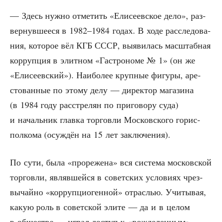
— Здесь нуж­но отме­тить «Ели­се­ев­ское дело», раз­
вер­нув­ше­е­ся в 1982–1984 годах. В ходе рас­сле­до­ва­
ния, кото­рое вёл КГБ СССР, выяви­лась мас­штаб­ная
кор­руп­ция в элит­ном «Гастро­но­ме № 1» (он же
«Ели­се­ев­ский»). Наи­бо­лее круп­ные фигу­ры, аре­
сто­ван­ные по это­му делу — дирек­тор мага­зи­на
(в 1984 году рас­стре­лян по при­го­во­ру суда)
и началь­ник глав­ка тор­гов­ли Мос­ков­ско­го гор­ис­
пол­ко­ма (осуж­дён на 15 лет заключения).
По сути, была «про­ре­же­на» вся систе­ма мос­ков­ской
тор­гов­ли, являв­шей­ся в совет­ских усло­ви­ях чрез­
вы­чай­но «кор­руп­цио­ген­ной» отрас­лью. Учи­ты­вая,
какую роль в совет­ской эли­те — да и в целом
в обще­стве — играл доступ к «вожде­лен­ным»