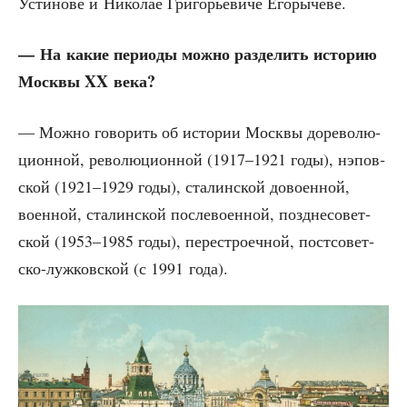
Усти­но­ве и Нико­лае Гри­го­рье­ви­че Егорычеве.
— На какие пери­о­ды мож­но раз­де­лить исто­рию
Моск­вы XX века?
— Мож­но гово­рить об исто­рии Моск­вы доре­во­лю­
ци­он­ной, рево­лю­ци­он­ной (1917–1921 годы), нэпо­в­
ской (1921–1929 годы), ста­лин­ской дово­ен­ной,
воен­ной, ста­лин­ской после­во­ен­ной, позд­не­со­вет­
ской (1953–1985 годы), пере­стро­еч­ной, пост­со­вет­
ско-луж­ков­ской (с 1991 года).