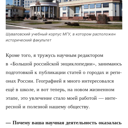
Шува­лов­ский учеб­ный кор­пус МГУ, в кото­ром рас­по­ло­жен
исто­ри­че­ский факультет
Кро­ме того, я тру­жусь науч­ным редак­то­ром
в «Боль­шой рос­сий­ской энцик­ло­пе­дии», зани­ма­юсь
под­го­тов­кой к пуб­ли­ка­ции ста­тей о горо­дах и реги­
о­нах Рос­сии. Гео­гра­фи­ей я мно­го инте­ре­со­вал­ся
ещё в шко­ле, и вот теперь, на новом жиз­нен­ном
эта­пе, это увле­че­ние ста­ло моей рабо­той — инте­
рес­ной и полез­ной наше­му обществу.
— Поче­му ваша науч­ная дея­тель­ность ока­за­лась