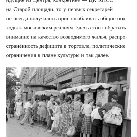
на Ста­рой пло­ща­ди, то у пер­вых сек­ре­та­рей
не все­гда полу­ча­лось при­спо­саб­ли­вать общие под­
хо­ды к мос­ков­ским реа­ли­ям. Здесь сто­ит обра­тить
вни­ма­ние на каче­ство воз­во­ди­мо­го жилья, рас­про­
стра­нён­ность дефи­ци­та в тор­гов­ле, поли­ти­че­ские
огра­ни­че­ния в плане куль­ту­ры и так далее.