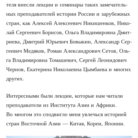
те­ля внес­ли лек­ции и семи­на­ры таких заме­ча­тель­
ных пре­по­да­ва­те­лей исто­рии Рос­сии и зару­беж­ных
стран, как Алек­сей Алек­се­е­вич Ники­шен­ков, Нико­
лай Сер­ге­е­вич Бори­сов, Оль­га Вла­ди­ми­ров­на Дмит­
ри­е­ва, Дмит­рий Юрье­вич Бовы­кин, Алек­сандр Сер­
ге­е­вич Медя­ков, Роман Алек­сан­дро­вич Сетов, Оль­
га Вла­ди­ми­ров­на Тома­ше­вич, Сер­гей Лео­ни­до­вич
Чер­нов, Ека­те­ри­на Нико­ла­ев­на Цым­ба­е­ва и мно­гих
других.
Инте­рес­ны­ми были лек­ции, кото­рые нам чита­ли
пре­по­да­ва­те­ли из Инсти­ту­та Азии и Афри­ки.
Во мно­гом это спо­двиг­ло меня увлечь­ся исто­ри­ей
стран Восточ­ной Азии — Китая, Кореи, Японии.