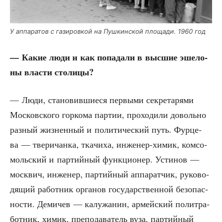
У аппа­ра­тов с гази­ров­кой на Пуш­кин­ской пло­ща­ди. 1960 год
— Какие люди и как попа­да­ли в выс­шие эше­ло­
ны вла­сти столицы?
— Люди, ста­но­вив­ши­е­ся пер­вы­ми сек­ре­та­ря­ми
Мос­ков­ско­го гор­ко­ма пар­тии, про­хо­ди­ли доволь­но
раз­ный жиз­нен­ный и поли­ти­че­ский путь. Фур­це­
ва — тве­ри­чан­ка, тка­чи­ха, инже­нер-химик, ком­со­
моль­ский и пар­тий­ный функ­ци­о­нер. Усти­нов —
моск­вич, инже­нер, пар­тий­ный аппа­рат­чик, руко­во­
дя­щий работ­ник орга­нов госу­дар­ствен­ной без­опас­
но­сти. Деми­чев — калу­жа­нин, армей­ский полит­ра­
бот­ник, химик, пре­по­да­ва­тель вуза, пар­тий­ный