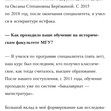
та Окса­ны Сте­па­нов­ны Берёз­ки­ной. С 2015
по 2018 год, после окон­ча­ния спе­ци­а­ли­те­та, я учил­
ся в аспи­ран­ту­ре истфака.
— Как про­хо­ди­ло ваше обу­че­ние на исто­ри­че­
ском факуль­те­те МГУ?
— Я учил­ся по про­грам­ме спе­ци­а­ли­те­та (пять лет),
наш курс был послед­ним, кто полу­чил клас­си­че­
ское, как тогда счи­та­лось, выс­шее обра­зо­ва­ние.
После наше­го поступ­ле­ния, с 2011 года, обу­че­ние
про­хо­ди­ло уже по систе­ме «бака­лаври­ат —
магистратура».
Боль­шой вклад в моё фор­ми­ро­ва­ние как иссле­до­ва­