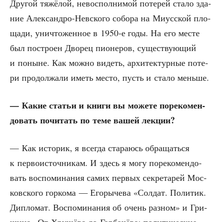
Дру­гой тяжё­лой, невос­пол­ни­мой поте­рей ста­ло зда­
ние Алек­сан­дро-Нев­ско­го собо­ра на Миус­ской пло­
ща­ди, уни­что­жен­ное в 1950‑е годы. На его месте
был постро­ен Дво­рец пио­не­ров, суще­ству­ю­щий
и поныне. Как мож­но видеть, архи­тек­тур­ные поте­
ри про­дол­жа­ли иметь место, пусть и ста­ло меньше.
— Какие ста­тьи и кни­ги вы може­те поре­ко­мен­
до­вать почи­тать по теме вашей лекции?
— Как исто­рик, я все­гда ста­ра­юсь обра­щать­ся
к пер­во­ис­точ­ни­кам. И здесь я могу поре­ко­мен­до­
вать вос­по­ми­на­ния самих пер­вых сек­ре­та­рей Мос­
ков­ско­го гор­ко­ма — Его­ры­че­ва «Сол­дат. Поли­тик.
Дипло­мат. Вос­по­ми­на­ния об очень раз­ном» и Гри­