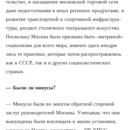
тель­ство, и насы­ще­ние мос­ков­ской тор­го­вой сети
даже недо­ступ­ны­ми в иных реги­о­нах про­дук­та­ми, и
раз­ви­тие транс­порт­ной и спор­тив­ной инфра­струк­
ту­ры, рас­цвет сто­лич­но­го теат­раль­но­го искус­ства.
Посколь­ку Москва была при­зва­на быть «вит­ри­ной»
соци­а­лиз­ма для все­го мира, имен­но здесь внед­ря­
лись те прак­ти­ки, кото­рые затем рас­про­стра­ня­лись
как в СССР, так и в дру­гих соци­а­ли­сти­че­ских
странах.
— Были ли минусы?
— Мину­сы были во мно­гом обрат­ной сто­ро­ной
заслуг руко­во­ди­те­лей Моск­вы. Учи­ты­вая, что они
вынуж­де­ны были вопло­щать в жизнь уста­нов­ки,
иду­щие из Цен­тра, кон­крет­нее — ЦК КПСС