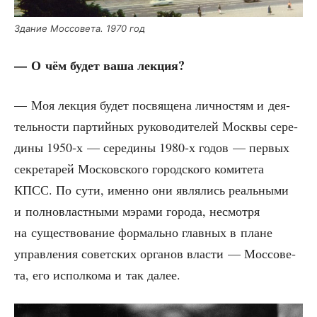
Зда­ние Мос­со­ве­та. 1970 год
— О чём будет ваша лекция?
— Моя лек­ция будет посвя­ще­на лич­но­стям и дея­
тель­но­сти пар­тий­ных руко­во­ди­те­лей Моск­вы сере­
ди­ны 1950‑х — сере­ди­ны 1980‑х годов — пер­вых
сек­ре­та­рей Мос­ков­ско­го город­ско­го коми­те­та
КПСС. По сути, имен­но они явля­лись реаль­ны­ми
и пол­но­власт­ны­ми мэра­ми горо­да, несмот­ря
на суще­ство­ва­ние фор­маль­но глав­ных в плане
управ­ле­ния совет­ских орга­нов вла­сти — Мос­со­ве­
та, его испол­ко­ма и так далее.