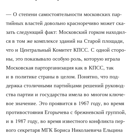
— О сте­пе­ни само­сто­я­тель­но­сти мос­ков­ских пар­
тий­ных вла­стей доволь­но крас­но­ре­чи­во может ска­
зать сле­ду­ю­щий факт: Мос­ков­ский гор­ком нахо­дил­
ся в том же ком­плек­се зда­ний на Ста­рой пло­ща­ди,
что и Цен­траль­ный Коми­тет КПСС. С одной сто­ро­
ны, это пока­зы­ва­ло осо­бую роль, кото­рую игра­ла
Мос­ков­ская парт­ор­га­ни­за­ция как в КПСС, так
и в поли­ти­ке стра­ны в целом. Понят­но, что под­
держ­ка сто­лич­ны­ми пар­тий­ца­ми реше­ний руко­вод­
ства пар­тии и госу­дар­ства име­ла во мно­гом клю­че­
вое зна­че­ние. Это про­явит­ся в 1967 году, во вре­мя
про­ти­во­сто­я­ния Его­ры­че­ва с бреж­нев­ской груп­пой,
и в 1987 году, во вре­мя извест­но­го кон­флик­та пер­
во­го сек­ре­та­ря МГК Бори­са Нико­ла­е­ви­ча Ель­ци­на