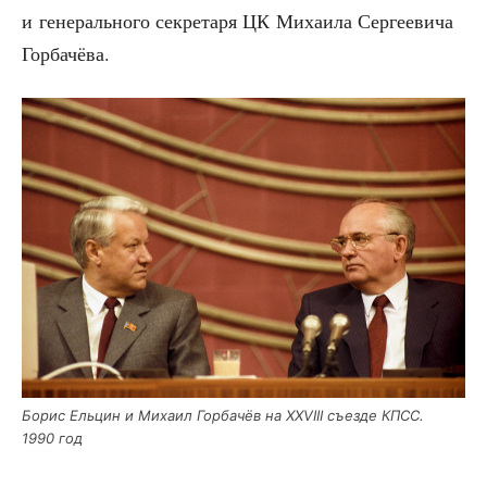
и гене­раль­но­го сек­ре­та­ря ЦК Миха­и­ла Сер­ге­е­ви­ча
Горбачёва.
Борис Ель­цин и Миха­ил Гор­ба­чёв на XXVIII съез­де КПСС.
1990 год