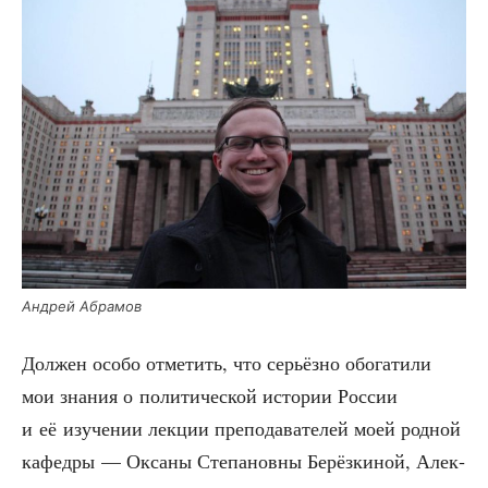
Андрей Абра­мов
Дол­жен осо­бо отме­тить, что серьёз­но обо­га­ти­ли
мои зна­ния о поли­ти­че­ской исто­рии Рос­сии
и её изу­че­нии лек­ции пре­по­да­ва­те­лей моей род­ной
кафед­ры — Окса­ны Сте­па­нов­ны Берёз­ки­ной, Алек­