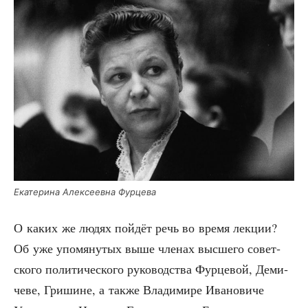
Ека­те­ри­на Алек­се­ев­на Фурцева
О каких же людях пой­дёт речь во вре­мя лек­ции?
Об уже упо­мя­ну­тых выше чле­нах выс­ше­го совет­
ско­го поли­ти­че­ско­го руко­вод­ства Фур­це­вой, Деми­
че­ве, Гри­шине, а так­же Вла­ди­ми­ре Ива­но­ви­че