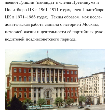
лье­вич Гри­шин (кан­ди­дат в чле­ны Пре­зи­ди­у­ма и
Полит­бю­ро ЦК в 1961–1971 годах, член Полит­бю­ро
ЦК в 1971–1986 годах). Таким обра­зом, моя иссле­
до­ва­тель­ская рабо­та свя­за­на с исто­ри­ей Моск­вы,
исто­ри­ей жиз­ни и дея­тель­но­сти её пар­тий­ных руко­
во­ди­те­лей позд­не­со­вет­ско­го периода.