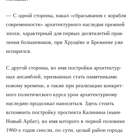
— С одной сто­ро­ны, накал «сбра­сы­ва­ния с кораб­ля
совре­мен­но­сти» архи­тек­тур­но­го насле­дия преж­ней
эпо­хи, харак­тер­ный для пер­вых деся­ти­ле­тий прав­
ле­ния боль­ше­ви­ков, при Хру­щё­ве и Бреж­не­ве уже
испарился.
С дру­гой сто­ро­ны, во имя построй­ки архи­тек­тур­
ных ансам­блей, при­зван­ных стать памят­ни­ка­ми
ново­му вре­ме­ни, а так­же при реа­ли­за­ции кон­крет­
но­го поли­ти­че­ско­го кур­са урон архи­тек­тур­но­му
насле­дию про­дол­жал нано­сить­ся. Здесь сто­ить
вспом­нить построй­ку про­спек­та Кали­ни­на (ныне
Новый Арбат), во имя кото­ро­го в пер­вой поло­вине
1960‑х годов снес­ли, по сути, целый рай­он горо­да.