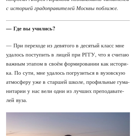
с исто­ри­ей гра­до­пра­ви­те­лей Моск­вы поближе.
— Где вы учились?
— При пере­хо­де из девя­то­го в деся­тый класс мне
уда­лось посту­пить в лицей при РГГУ, что я счи­таю
важ­ным эта­пом в сво­ём фор­ми­ро­ва­нии как исто­ри­
ка. По сути, мне уда­лось погру­зить­ся в вузов­скую
атмо­сфе­ру уже в стар­шей шко­ле, про­филь­ные гума­
ни­та­рии у нас вели одни из луч­ших пре­по­да­ва­те­
лей вуза.