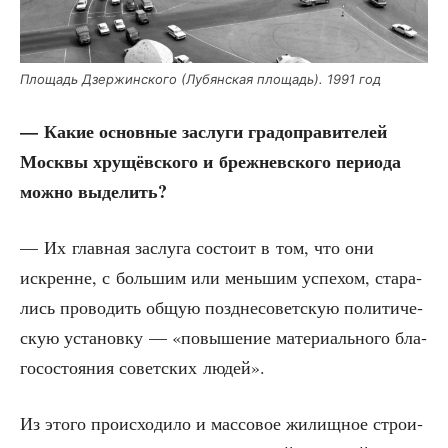
Пло­щадь Дзер­жин­ско­го (Лубян­ская пло­щадь). 1991 год
— Какие основ­ные заслу­ги гра­до­пра­ви­те­лей
Моск­вы хру­щёв­ско­го и бреж­нев­ско­го пери­о­да
мож­но выделить?
— Их глав­ная заслу­га состо­ит в том, что они
искренне, с боль­шим или мень­шим успе­хом, ста­ра­
лись про­во­дить общую позд­не­со­вет­скую поли­ти­че­
скую уста­нов­ку — «повы­ше­ние мате­ри­аль­но­го бла­
го­со­сто­я­ния совет­ских людей».
Из это­го про­ис­хо­ди­ло и мас­со­вое жилищ­ное стро­и­