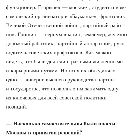
функ­ци­о­нер. Его­ры­чев — моск­вич, сту­дент и ком­
со­моль­ский орга­ни­за­тор в «Бау­ман­ке», фрон­то­вик
Вели­кой Оте­че­ствен­ной вой­ны, пар­тий­ный работ­
ник. Гри­шин — сер­пу­хов­ча­нин, зем­ле­мер, желез­но­
до­рож­ный работ­ник, пар­тий­ный аппа­рат­чик, руко­
во­ди­тель совет­ских проф­со­ю­зов. Как мож­но
видеть, это были дея­те­ли с раз­ны­ми жиз­нен­ны­ми
и карьер­ны­ми путя­ми. Но всех их объ­еди­ня­ло
одно — дове­рие выс­ше­го руко­вод­ства пар­тии
и госу­дар­ства, что поз­во­ли­ло им зани­мать одну
из клю­че­вых для всей совет­ской поли­ти­ки
позиций.
— Насколь­ко само­сто­я­тель­ны были вла­сти
Моск­вы в при­ня­тии решений?