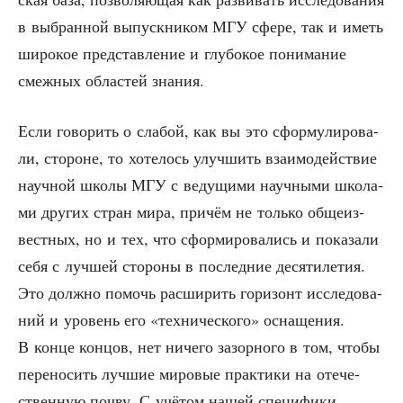
в выбран­ной выпуск­ни­ком МГУ сфе­ре, так и иметь
широ­кое пред­став­ле­ние и глу­бо­кое пони­ма­ние
смеж­ных обла­стей знания.
Если гово­рить о сла­бой, как вы это сфор­му­ли­ро­ва­
ли, сто­роне, то хоте­лось улуч­шить вза­и­мо­дей­ствие
науч­ной шко­лы МГУ с веду­щи­ми науч­ны­ми шко­ла­
ми дру­гих стран мира, при­чём не толь­ко обще­из­
вест­ных, но и тех, что сфор­ми­ро­ва­лись и пока­за­ли
себя с луч­шей сто­ро­ны в послед­ние деся­ти­ле­тия.
Это долж­но помочь рас­ши­рить гори­зонт иссле­до­ва­
ний и уро­вень его «тех­ни­че­ско­го» осна­ще­ния.
В кон­це кон­цов, нет ниче­го зазор­но­го в том, что­бы
пере­но­сить луч­шие миро­вые прак­ти­ки на оте­че­
ствен­ную поч­ву. С учё­том нашей спе­ци­фи­ки,