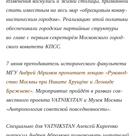
Изме­не­ния кос­ну­лись и жиз­ни сто­ли­цы, при­зван­ной
стать извест­ным на весь мир «образ­цо­вым ком­му­
ни­сти­че­ским горо­дом». Реа­ли­за­цию этой поли­ти­ки
обес­пе­чи­ва­ли город­ские пар­тий­ные струк­ту­ры
во гла­ве с пер­вым сек­ре­та­рём Мос­ков­ско­го город­
ско­го коми­те­та КПСС.
7 июня пре­по­да­ва­тель исто­ри­че­ско­го факуль­те­та
МГУ
Андрей Абра­мов про­чи­та­ет лек­цию «Руко­вод­
ство Моск­вы при Ники­те Хру­щё­ве и Лео­ни­де
Бреж­не­ве»
. Меро­при­я­тие прой­дёт в рам­ках сов­
мест­но­го про­ек­та VATNIKSTAN и Музея Моск­вы
«Антро­по­ло­гия совет­ской повседневности».
Спе­ци­аль­но для VATNIKSTAN Алек­сей Кире­ен­ко
попро­сил Андрея Абра­мо­ва позна­ко­мить чита­те­лей