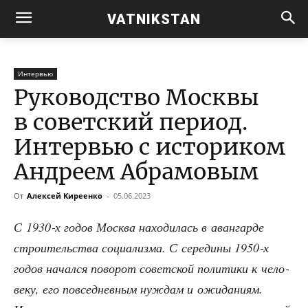
VATNIKSTAN
Интервью
Руководство Москвы
в советский период.
Интервью с историком
Андреем Абрамовым
От
Алексей Киреенко
-
05.06.2023
С 1930‑х годов Москва нахо­ди­лась в аван­гар­де
стро­и­тель­ства соци­а­лиз­ма. С сере­ди­ны 1950‑х
годов начал­ся пово­рот совет­ской поли­ти­ки к чело­
ве­ку, его повсе­днев­ным нуж­дам и ожи­да­ни­ям.