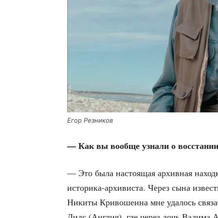
Егор Рез­ни­ков
— Как вы вооб­ще узна­ли о вос­ста­ни
— Это была насто­я­щая архив­ная наход­к
исто­ри­ка-архи­ви­ста. Через сына извест­
Ники­ты Кри­во­ше­и­на мне уда­лось свя­зат
Лидс (Англия), где через дочь Вади­ма А