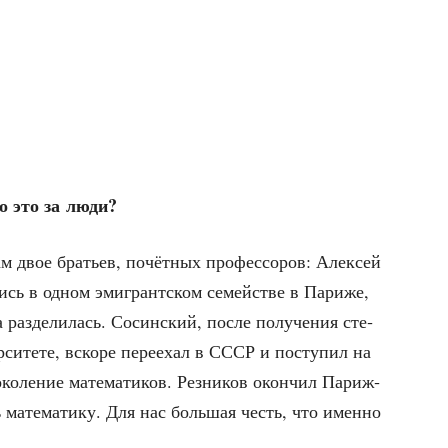
то это за люди?
м двое бра­тьев, почёт­ных про­фес­со­ров: Алек­сей
ись в одном эми­грант­ском семей­стве в Пари­же,
 раз­де­ли­лась. Сосин­ский, после полу­че­ния сте­
­си­те­те, вско­ре пере­ехал в СССР и посту­пил на
ко­ле­ние мате­ма­ти­ков. Рез­ни­ков окон­чил Париж­
ть мате­ма­ти­ку. Для нас боль­шая честь, что имен­но