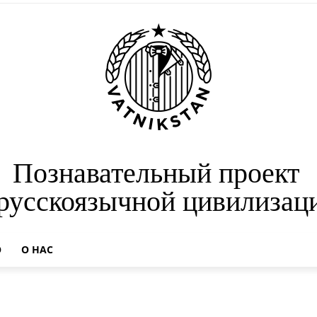
Познавательный проект
 русскоязычной цивилизац
О
О НАС