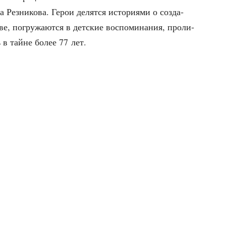
ра Рез­ни­ко­ва. Герои делят­ся исто­ри­я­ми о созда­
е, погру­жа­ют­ся в дет­ские вос­по­ми­на­ния, про­ли­
ь в тайне более 77 лет.