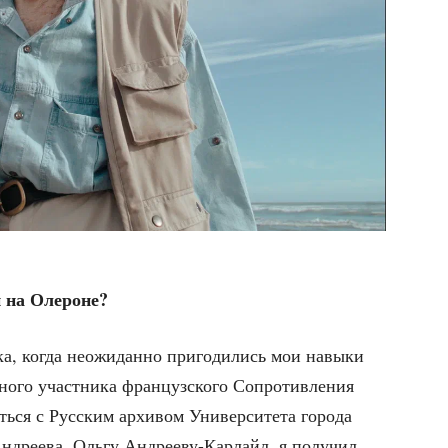
и на Олероне?
а, когда неожи­дан­но при­го­ди­лись мои навы­ки
но­го участ­ни­ка фран­цуз­ско­го Сопро­тив­ле­ния
ь­ся с Рус­ским архи­вом Уни­вер­си­те­та горо­да
ндре­ева, Оль­гу Андре­еву-Кар­лайл, я полу­чил