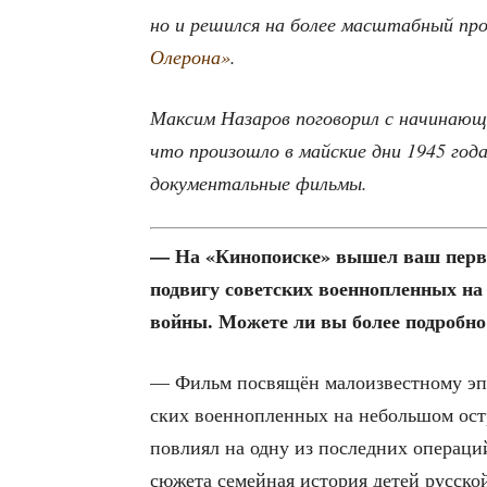
но и решил­ся на более мас­штаб­ный пр
Оле­ро­на»
.
Мак­сим Наза­ров пого­во­рил с начи­на­ю­
что про­изо­шло в май­ские дни 1945 года
доку­мен­таль­ные фильмы.
— На «Кино­по­ис­ке» вышел ваш пер­в
подви­гу совет­ских воен­но­плен­ных на
вой­ны. Може­те ли вы более подроб­но
— Фильм посвя­щён мало­из­вест­но­му эпи­
ских воен­но­плен­ных на неболь­шом ост­
повли­ял на одну из послед­них опе­ра­ц
сюже­та семей­ная исто­рия детей рус­ской 