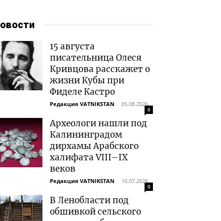
овости
15 августа
писательница Олеся
Кривцова расскажет о
жизни Кубы при
Фиделе Кастро
Редакция VATNIKSTAN
-
05.08.2026
0
Археологи нашли под
Калининградом
дирхамы Арабского
халифата VIII–IX
веков
Редакция VATNIKSTAN
-
10.07.2026
0
В Ленобласти под
обшивкой сельского