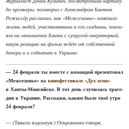
Жур­на­лист Дэн­ни Кули­нич, посмот­рев­ший кар­ти­ну
до пре­мье­ры, пого­во­рил с Алек­сан­дром Хан­том.
Режис­сёр рас­ска­зал, как «Меж­се­зо­нье» изме­ни­ло
жизнь людей, участ­во­вав­ших в его созда­нии, повли­
я­ло на отно­ше­ния Хан­та с супру­гой-опе­ра­тор­кой,
какую реак­цию на фильм ждёт от соб­ствен­ной
доче­ри и о собы­ти­ях в Украине.
— 24 фев­ра­ля ты вме­сте с коман­дой пре­зен­то­вал
«Меж­се­зо­нье»
на кино­фе­сти­ва­ле «Дух огня»
в Хан­ты-Ман­сий­ске. В тот день слу­чи­лась тра­ге­
дия в Укра­ине. Рас­ска­жи, каким было твоё утро
24 февраля?
— (Тяже­ло вздох­нув.) Откро­вен­но гово­ря,