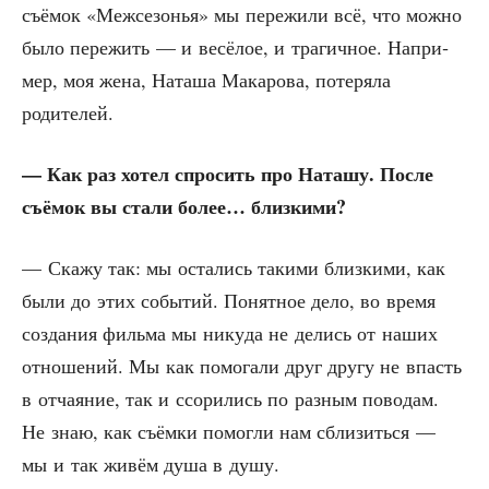
съё­мок «Меж­се­зо­нья» мы пере­жи­ли всё, что мож­но
было пере­жить — и весё­лое, и тра­гич­ное. Напри­
мер, моя жена, Ната­ша Мака­ро­ва, поте­ря­ла
родителей.
— Как раз хотел спро­сить про Ната­шу. После
съё­мок вы ста­ли более… близкими?
— Ска­жу так: мы оста­лись таки­ми близ­ки­ми, как
были до этих собы­тий. Понят­ное дело, во вре­мя
созда­ния филь­ма мы нику­да не делись от наших
отно­ше­ний. Мы как помо­га­ли друг дру­гу не впасть
в отча­я­ние, так и ссо­ри­лись по раз­ным пово­дам.
Не знаю, как съём­ки помог­ли нам сбли­зить­ся —
мы и так живём душа в душу.