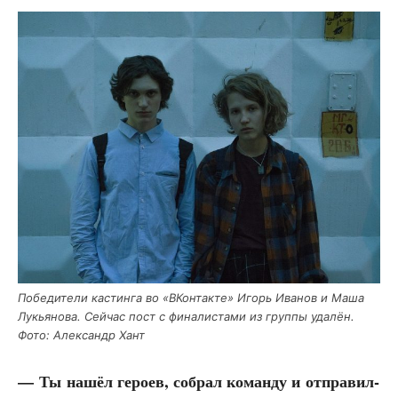
Побе­ди­те­ли кастин­га во «ВКон­так­те» Игорь Ива­нов и Маша
Лукья­но­ва. Сей­час пост с фина­ли­ста­ми из груп­пы уда­лён.
Фото: Алек­сандр Хант
— Ты нашёл геро­ев, собрал коман­ду и отпра­вил­