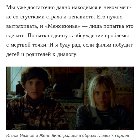
Мы уже доста­точ­но дав­но нахо­дим­ся в неком меш­
ке со сгуст­ка­ми стра­ха и нена­ви­сти. Его нуж­но
вытря­хи­вать, и «Меж­се­зо­нье» — лишь попыт­ка это
сде­лать. Попыт­ка сдви­нуть обсуж­де­ние про­бле­мы
с мёрт­вой точ­ки. И я буду рад, если фильм побу­дит
детей и роди­те­лей к диалогу.
Игорь Ива­нов и Женя Вино­гра­до­ва в обра­зе глав­ных геро­ев