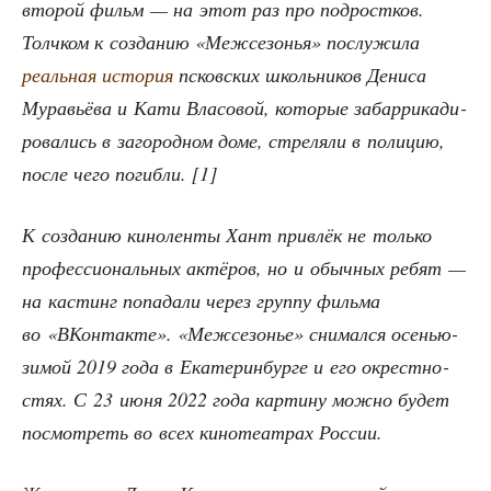
вто­рой фильм — на этот раз про под­рост­ков.
Толч­ком к созда­нию «Меж­се­зо­нья» послу­жи­ла
реаль­ная исто­рия
псков­ских школь­ни­ков Дени­са
Мура­вьё­ва и Кати Вла­со­вой, кото­рые забар­ри­ка­ди­
ро­ва­лись в заго­род­ном доме, стре­ля­ли в поли­цию,
после чего погиб­ли. [1]
К созда­нию кино­лен­ты Хант при­влёк не толь­ко
про­фес­си­о­наль­ных актё­ров, но и обыч­ных ребят —
на кастинг попа­да­ли через груп­пу филь­ма
во «ВКон­так­те». «Меж­се­зо­нье» сни­мал­ся осе­нью-
зимой 2019 года в Ека­те­рин­бур­ге и его окрест­но­
стях. С 23 июня 2022 года кар­ти­ну мож­но будет
посмот­реть во всех кино­те­ат­рах России.