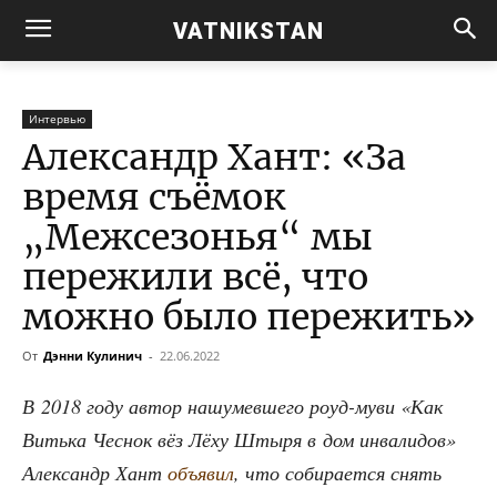
VATNIKSTAN
Интервью
Александр Хант: «За
время съёмок
„Межсезонья“ мы
пережили всё, что
можно было пережить»
От
Дэнни Кулинич
-
22.06.2022
В 2018 году автор нашу­мев­ше­го роуд-муви «Как
Вить­ка Чес­нок вёз Лёху Шты­ря в дом инва­ли­дов»
Алек­сандр Хант
объ­явил
, что соби­ра­ет­ся снять