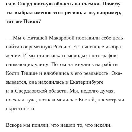
ся в Сверд­лов­скую область на съём­ки. Поче­му
ты выбрал имен­но этот реги­он, а не, напри­мер,
тот же Псков?
— Мы с Ната­шей Мака­ро­вой поста­ви­ли себе цель
най­ти совре­мен­ную Рос­сию. Её нынеш­нее изоб­ра­
же­ние. И мы ста­ли искать моло­дых фото­гра­фов,
сни­ма­ю­щих ули­цу. Потом наткну­лись на рабо­ты
Кости Тиш­ше и влю­би­лись в его реаль­ность. Ока­
зы­ва­ет­ся, она нахо­ди­лась в Ека­те­рин­бур­ге
и в Сверд­лов­ской обла­сти. Мы, недол­го думая,
поеха­ли туда, позна­ко­ми­лись с Костей, посмот­ре­ли
окрестности.
Вско­ре мы поня­ли, что нашли то, что иска­ли.