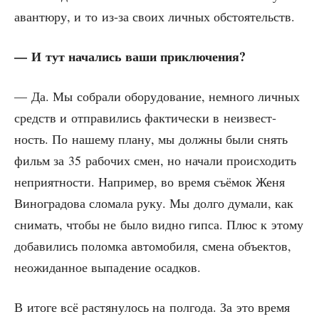
аван­тю­ру, и то из-за сво­их лич­ных обстоятельств.
— И тут нача­лись ваши приключения?
— Да. Мы собра­ли обо­ру­до­ва­ние, немно­го лич­ных
средств и отпра­ви­лись фак­ти­че­ски в неиз­вест­
ность. По наше­му пла­ну, мы долж­ны были снять
фильм за 35 рабо­чих смен, но нача­ли про­ис­хо­дить
непри­ят­но­сти. Напри­мер, во вре­мя съё­мок Женя
Вино­гра­до­ва сло­ма­ла руку. Мы дол­го дума­ли, как
сни­мать, что­бы не было вид­но гип­са. Плюс к это­му
доба­ви­лись полом­ка авто­мо­би­ля, сме­на объ­ек­тов,
неожи­дан­ное выпа­де­ние осадков.
В ито­ге всё рас­тя­ну­лось на пол­го­да. За это вре­мя