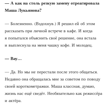
— А как на столь рез­кую заме­ну отре­а­ги­ро­ва­ла
Маша Лукьянова?
— Болез­нен­но. (Вздох­нув.) Я решил ей об этом
рас­ска­зать при лич­ной встре­че в кафе. И когда
я попы­тал­ся объ­яс­нить своё реше­ние, она вста­ла
и выплес­ну­ла на меня чаш­ку кофе. И молодец.
— Вау…
— Да. Но мы не пере­ста­ли после это­го общать­ся.
Недав­но она обра­ща­лась мне за сове­том по пово­ду
сво­ей корот­ко­мет­раж­ки. Маша класс­ная, думаю,
жизнь нас ещё све­дёт. Необя­за­тель­но как режис­сё­ра
и актёра.