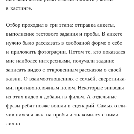
в кастинге.
Отбор про­хо­дил в три эта­па: отправ­ка анке­ты,
выпол­не­ние тесто­во­го зада­ния и про­бы. В анке­те
нуж­но было рас­ска­зать в сво­бод­ной фор­ме о себе
и при­ло­жить фото­гра­фии. Потом те, кто пока­зал­ся
мне наи­бо­лее инте­рес­ны­ми, полу­ча­ли зада­ние —
запи­сать видео с откро­вен­ным рас­ска­зом о сво­ей
жиз­ни. О вза­и­мо­от­но­ше­ни­ях с семьёй, сверст­ни­ка­
ми, про­ти­во­по­лож­ным полом. Неко­то­рые эпи­зо­ды
из этих видео я доба­вил в фильм. А отдель­ные
фра­зы ребят поз­же вошли в сце­на­рий. Самых отли­
чив­ших­ся я звал на про­бы и зна­ко­мил­ся с ними
лично.