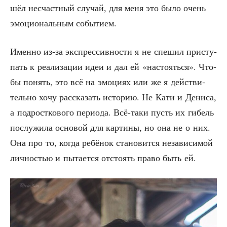
шёл несчаст­ный слу­чай, для меня это было очень
эмо­ци­о­наль­ным событием.
Имен­но из-за экс­прес­сив­но­сти я не спе­шил при­сту­
пать к реа­ли­за­ции идеи и дал ей «насто­ять­ся». Что­
бы понять, это всё на эмо­ци­ях или же я дей­стви­
тель­но хочу рас­ска­зать исто­рию. Не Кати и Дени­са,
а под­рост­ко­во­го пери­о­да. Всё-таки пусть их гибель
послу­жи­ла осно­вой для кар­ти­ны, но она не о них.
Она про то, когда ребё­нок ста­но­вит­ся неза­ви­си­мой
лич­но­стью и пыта­ет­ся отсто­ять пра­во быть ей.