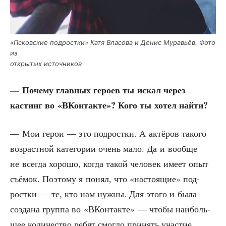
«Псков­ские под­рост­ки» Катя Вла­со­ва и Денис Мура­вьёв. Фото
из
откры­тых источников
— Поче­му глав­ных геро­ев ты искал через
кастинг во «ВКон­так­те»? Кого ты хотел найти?
— Мои герои — это под­рост­ки. А актё­ров тако­го
воз­раст­ной кате­го­рии очень мало. Да и вооб­ще
не все­гда хоро­шо, когда такой чело­век име­ет опыт
съё­мок. Поэто­му я понял, что «насто­я­щие» под­
рост­ки — те, кто нам нуж­ны. Для это­го и была
созда­на груп­па во «ВКон­так­те» — что­бы наи­боль­
шее коли­че­ство ребят смог­ло при­нять уча­стие