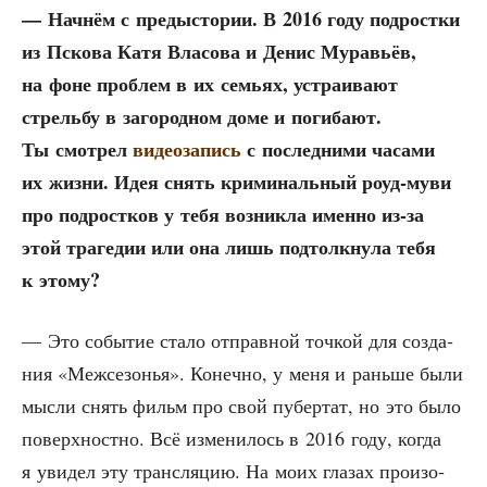
— Нач­нём с предыс­то­рии. В 2016 году под­рост­ки
из Пско­ва Катя Вла­со­ва и Денис Мура­вьёв,
на фоне про­блем в их семьях, устра­и­ва­ют
стрель­бу в заго­род­ном доме и поги­ба­ют.
Ты смот­рел
видео­за­пись
с послед­ни­ми часа­ми
их жиз­ни. Идея снять кри­ми­наль­ный роуд-муви
про под­рост­ков у тебя воз­ник­ла имен­но из-за
этой тра­ге­дии или она лишь под­толк­ну­ла тебя
к этому?
— Это собы­тие ста­ло отправ­ной точ­кой для созда­
ния «Меж­се­зо­нья». Конеч­но, у меня и рань­ше были
мыс­ли снять фильм про свой пубер­тат, но это было
поверх­ност­но. Всё изме­ни­лось в 2016 году, когда
я уви­дел эту транс­ля­цию. На моих гла­зах про­изо­