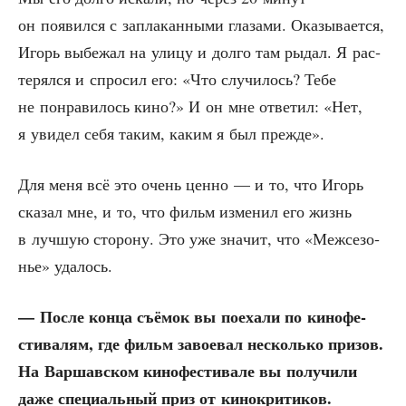
он появил­ся с запла­кан­ны­ми гла­за­ми. Ока­зы­ва­ет­ся,
Игорь выбе­жал на ули­цу и дол­го там рыдал. Я рас­
те­рял­ся и спро­сил его: «Что слу­чи­лось? Тебе
не понра­ви­лось кино?» И он мне отве­тил: «Нет,
я уви­дел себя таким, каким я был прежде».
Для меня всё это очень цен­но — и то, что Игорь
ска­зал мне, и то, что фильм изме­нил его жизнь
в луч­шую сто­ро­ну. Это уже зна­чит, что «Меж­се­зо­
нье» удалось.
— После кон­ца съё­мок вы поеха­ли по кино­фе­
сти­ва­лям, где фильм заво­е­вал несколь­ко при­зов.
На Вар­шав­ском кино­фе­сти­ва­ле вы полу­чи­ли
даже спе­ци­аль­ный приз от кино­кри­ти­ков.