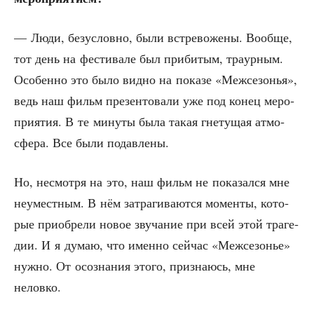
— Люди, без­услов­но, были встре­во­же­ны. Вооб­ще,
тот день на фести­ва­ле был при­би­тым, тра­ур­ным.
Осо­бен­но это было вид­но на пока­зе «Меж­се­зо­нья»,
ведь наш фильм пре­зен­то­ва­ли уже под конец меро­
при­я­тия. В те мину­ты была такая гне­ту­щая атмо­
сфе­ра. Все были подавлены.
Но, несмот­ря на это, наш фильм не пока­зал­ся мне
неумест­ным. В нём затра­ги­ва­ют­ся момен­ты, кото­
рые при­об­ре­ли новое зву­ча­ние при всей этой тра­ге­
дии. И я думаю, что имен­но сей­час «Меж­се­зо­нье»
нуж­но. От осо­зна­ния это­го, при­зна­юсь, мне
неловко.