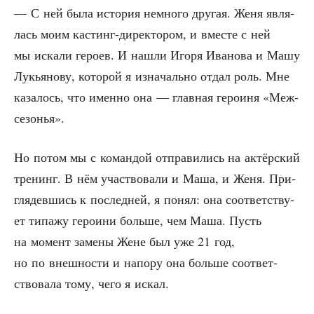
— С ней была исто­рия немно­го дру­гая. Женя явля­
лась моим кастинг-дирек­то­ром, и вме­сте с ней
мы иска­ли геро­ев. И нашли Иго­ря Ива­но­ва и Машу
Лукья­но­ву, кото­рой я изна­чаль­но отдал роль. Мне
каза­лось, что имен­но она — глав­ная геро­и­ня «Меж­
се­зо­нья».
Но потом мы с коман­дой отпра­ви­лись на актёр­ский
тре­нинг. В нём участ­во­ва­ли и Маша, и Женя. При­
гля­дев­шись к послед­ней, я понял: она соот­вет­ству­
ет типа­жу геро­и­ни боль­ше, чем Маша. Пусть
на момент заме­ны Жене был уже 21 год,
но по внеш­но­сти и напо­ру она боль­ше соот­вет­
ство­ва­ла тому, чего я искал.