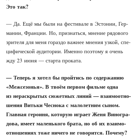
Это так?
— Да. Ещё мы были на фести­ва­ле в Эсто­нии, Гер­
ма­нии, Фран­ции. Но, при­знать­ся, мне­ние рядо­во­го
зри­те­ля для меня гораз­до важ­нее мне­ния узкой, спе­
ци­фи­че­ской ауди­то­рии. Имен­но поэто­му я очень
жду 23 июня — стар­та проката.
— Теперь я хотел бы прой­тись по содер­жа­нию
«Меж­се­зо­нья». В тво­ём пер­вом филь­ме одна
из нерас­кры­тых сюжет­ных линий — вза­и­мо­от­но­
ше­ния Вить­ки Чес­но­ка с мало­лет­ним сыном.
Глав­ная геро­и­ня, кото­рую игра­ет Женя Вино­гра­
до­ва, име­ет малень­ко­го бра­та, но об их вза­и­мо­
от­но­ше­ни­ях тоже ниче­го не гово­рит­ся. Почему?