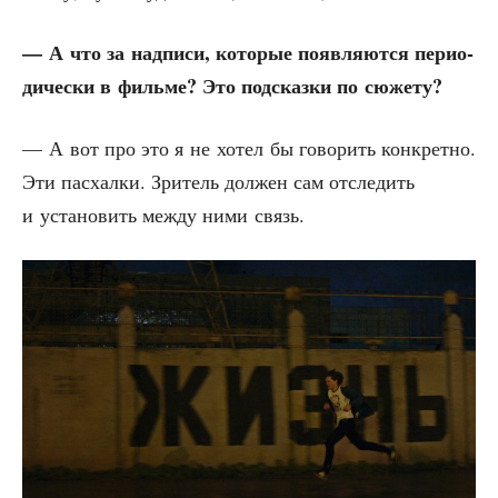
— А что за над­пи­си, кото­рые появ­ля­ют­ся пери­о­
ди­че­ски в филь­ме? Это под­сказ­ки по сюжету?
— А вот про это я не хотел бы гово­рить кон­крет­но.
Эти пас­хал­ки. Зри­тель дол­жен сам отсле­дить
и уста­но­вить меж­ду ними связь.