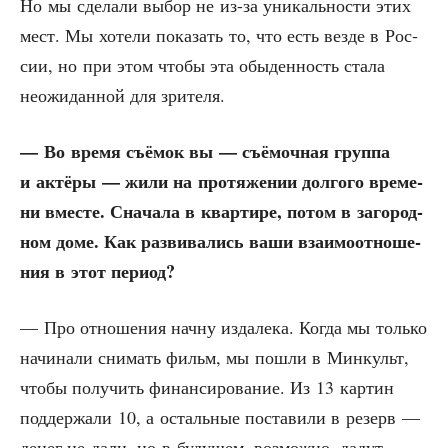
Но мы сде­ла­ли выбор не из-за уни­каль­но­сти этих
мест. Мы хоте­ли пока­зать то, что есть вез­де в Рос­
сии, но при этом что­бы эта обы­ден­ность ста­ла
неожи­дан­ной для зрителя.
— Во вре­мя съё­мок вы — съё­моч­ная груп­па
и актё­ры — жили на про­тя­же­нии дол­го­го вре­ме­
ни вме­сте. Сна­ча­ла в квар­ти­ре, потом в заго­род­
ном доме. Как раз­ви­ва­лись ваши вза­и­мо­от­но­ше­
ния в этот период?
— Про отно­ше­ния нач­ну изда­ле­ка. Когда мы толь­ко
начи­на­ли сни­мать фильм, мы пошли в Мин­культ,
что­бы полу­чить финан­си­ро­ва­ние. Из 13 кар­тин
под­дер­жа­ли 10, а осталь­ные поста­ви­ли в резерв —
денег не дали, но в буду­щем, воз­мож­но, дадут.