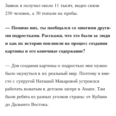
Заявок я полу­чил око­ло 11 тысяч, видео сня­ли
230 чело­век, а 30 попа­ли на пробы.
— Поми­мо них, ты пооб­щал­ся со мно­ги­ми дру­ги­
ми под­рост­ка­ми. Рас­ска­жи, что это были за люди
и как их исто­рии повли­я­ли на про­цесс созда­ния
кар­ти­ны и его конеч­ные содержание?
— Для созда­ния кар­ти­ны о под­рост­ках мне нуж­но
было оку­нуть­ся в их реаль­ный мир. Поэто­му я вме­
сте с супру­гой Ната­шей Мака­ро­вой устро­ил­ся
рабо­тать вожа­тым в дет­ском лаге­ре в Ана­пе. Там
были ребя­та из раз­ных угол­ков стра­ны: от Куба­ни
до Даль­не­го Востока.