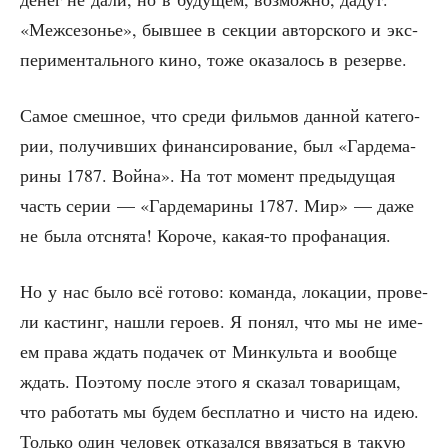
«Меж­се­зо­нье», быв­шее в сек­ции автор­ско­го и экс­
пе­ри­мен­таль­но­го кино, тоже ока­за­лось в резерве.
Самое смеш­ное, что сре­ди филь­мов дан­ной кате­го­
рии, полу­чив­ших финан­си­ро­ва­ние, был «Гар­де­ма­
ри­ны 1787. Вой­на». На тот момент преды­ду­щая
часть серии — «Гар­де­ма­ри­ны 1787. Мир» — даже
не была отсня­та! Коро­че, какая-то профанация.
Но у нас было всё гото­во: коман­да, лока­ции, про­ве­
ли кастинг, нашли геро­ев. Я понял, что мы не име­
ем пра­ва ждать пода­чек от Мин­куль­та и вооб­ще
ждать. Поэто­му после это­го я ска­зал това­ри­щам,
что рабо­тать мы будем бес­плат­но и чисто на идею.
Толь­ко один чело­век отка­зал­ся ввя­зать­ся в такую