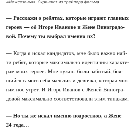
«Меж­се­зо­нья». Скрин­шот из трей­ле­ра фильма
— Рас­ска­жи о ребя­тах, кото­рые игра­ют глав­ных
геро­ев — об Иго­ре Ива­но­ве и Жене Вино­гра­до­
вой. Поче­му ты выбрал имен­но их?
— Когда я искал кан­ди­да­тов, мне было важ­но най­
ти ребят, кото­рые мак­си­маль­но иден­тич­ны харак­те­
рам моих геро­ев. Мне нуж­ны были заби­тый, боя­
щий­ся само­го себя маль­чик и девоч­ка, кото­рая мно­
гим нос утрёт. И Игорь Ива­нов с Женей Вино­гра­
до­вой мак­си­маль­но соот­вет­ство­ва­ли этим типажам.
— Но ты же искал имен­но под­рост­ков, а Жене
24 года…