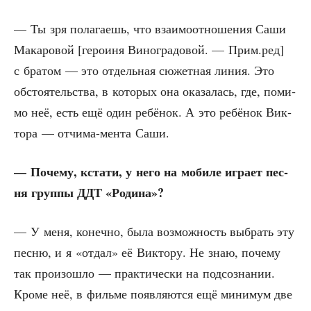
— Ты зря пола­га­ешь, что вза­и­мо­от­но­ше­ния Саши
Мака­ро­вой [геро­и­ня Вино­гра­до­вой. — Прим.ред]
с бра­том — это отдель­ная сюжет­ная линия. Это
обсто­я­тель­ства, в кото­рых она ока­за­лась, где, поми­
мо неё, есть ещё один ребё­нок. А это ребё­нок Вик­
то­ра — отчи­ма-мен­та Саши.
— Поче­му, кста­ти, у него на моби­ле игра­ет пес­
ня груп­пы ДДТ «Роди­на»?
— У меня, конеч­но, была воз­мож­ность выбрать эту
пес­ню, и я «отдал» её Вик­то­ру. Не знаю, поче­му
так про­изо­шло — прак­ти­че­ски на под­со­зна­нии.
Кро­ме неё, в филь­ме появ­ля­ют­ся ещё мини­мум две