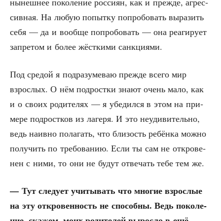
нынеш­нее поко­ле­ние рос­си­ян, как и преж­де, агрес­
сив­ная. На любую попыт­ку попро­бо­вать выра­зить
себя — да и вооб­ще попро­бо­вать — она реа­ги­ру­ет
запре­том и более жёст­ки­ми санкциями.
Под сре­дой я под­ра­зу­ме­ваю преж­де все­го мир
взрос­лых. О нём под­рост­ки зна­ют очень мало, как
и о сво­их роди­те­лях — я убе­дил­ся в этом на при­
ме­ре под­рост­ков из лаге­ря. И это неуди­ви­тель­но,
ведь наив­но пола­гать, что бли­зость ребён­ка мож­но
полу­чить по тре­бо­ва­нию. Если ты сам не откро­ве­
нен с ними, то они не будут отве­чать тебе тем же.
— Тут сле­ду­ет учи­ты­вать что мно­гие взрос­лые
на эту откро­вен­ность не спо­соб­ны. Ведь поко­ле­
ние, ска­жем, моих роди­те­лей вырос­ло в ещё