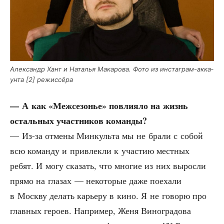
Алек­сандр Хант и Ната­лья Мака­ро­ва. Фото из инста­грам-акка­
ун­та [2] режиссёра
— А как «Меж­се­зо­нье» повли­я­ло на жизнь
осталь­ных участ­ни­ков команды?
— Из-за отме­ны Мин­куль­та мы не бра­ли с собой
всю коман­ду и при­влек­ли к уча­стию мест­ных
ребят. И могу ска­зать, что мно­гие из них вырос­ли
пря­мо на гла­зах — неко­то­рые даже поеха­ли
в Моск­ву делать карье­ру в кино. Я не гово­рю про
глав­ных геро­ев. Напри­мер, Женя Вино­гра­до­ва