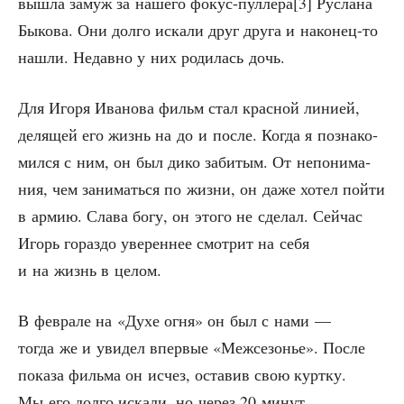
вышла замуж за наше­го фокус-пуллера[3] Рус­ла­на
Быко­ва. Они дол­го иска­ли друг дру­га и нако­нец-то
нашли. Недав­но у них роди­лась дочь.
Для Иго­ря Ива­но­ва фильм стал крас­ной лини­ей,
деля­щей его жизнь на до и после. Когда я позна­ко­
мил­ся с ним, он был дико заби­тым. От непо­ни­ма­
ния, чем зани­мать­ся по жиз­ни, он даже хотел пой­ти
в армию. Сла­ва богу, он это­го не сде­лал. Сей­час
Игорь гораз­до уве­рен­нее смот­рит на себя
и на жизнь в целом.
В фев­ра­ле на «Духе огня» он был с нами —
тогда же и уви­дел впер­вые «Меж­се­зо­нье». После
пока­за филь­ма он исчез, оста­вив свою курт­ку.
Мы его дол­го иска­ли, но через 20 минут