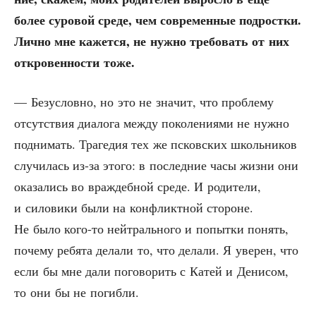
более суро­вой сре­де, чем совре­мен­ные под­рост­ки.
Лич­но мне кажет­ся, не нуж­но тре­бо­вать от них
откро­вен­но­сти тоже.
— Без­услов­но, но это не зна­чит, что про­бле­му
отсут­ствия диа­ло­га меж­ду поко­ле­ни­я­ми не нуж­но
под­ни­мать. Тра­ге­дия тех же псков­ских школь­ни­ков
слу­чи­лась из-за это­го: в послед­ние часы жиз­ни они
ока­за­лись во враж­деб­ной сре­де. И роди­те­ли,
и сило­ви­ки были на кон­фликт­ной сто­роне.
Не было кого-то ней­траль­но­го и попыт­ки понять,
поче­му ребя­та дела­ли то, что дела­ли. Я уве­рен, что
если бы мне дали пого­во­рить с Катей и Дени­сом,
то они бы не погибли.