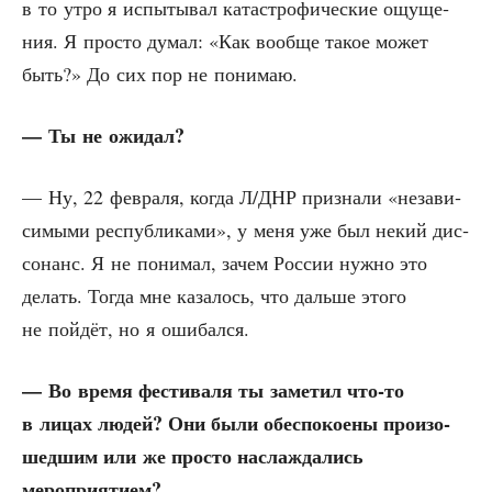
в то утро я испы­ты­вал ката­стро­фи­че­ские ощу­ще­
ния. Я про­сто думал: «Как вооб­ще такое может
быть?» До сих пор не понимаю.
— Ты не ожидал?
— Ну, 22 фев­ра­ля, когда Л/ДНР при­зна­ли «неза­ви­
си­мы­ми рес­пуб­ли­ка­ми», у меня уже был некий дис­
со­нанс. Я не пони­мал, зачем Рос­сии нуж­но это
делать. Тогда мне каза­лось, что даль­ше это­го
не пой­дёт, но я ошибался.
— Во вре­мя фести­ва­ля ты заме­тил что-то
в лицах людей? Они были обес­по­ко­е­ны про­изо­
шед­шим или же про­сто насла­жда­лись
мероприятием?