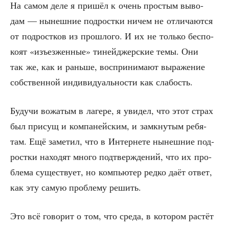
На самом деле я при­шёл к очень про­стым выво­
дам — нынеш­ние под­рост­ки ничем не отли­ча­ют­ся
от под­рост­ков из про­шло­го. И их не толь­ко бес­по­
ко­ят «изъ­ез­жен­ные» тиней­джер­ские темы. Они
так же, как и рань­ше, вос­при­ни­ма­ют выра­же­ние
соб­ствен­ной инди­ви­ду­аль­но­сти как слабость.
Будучи вожа­тым в лаге­ре, я уви­дел, что этот страх
был при­сущ и ком­па­ней­ским, и замкну­тым ребя­
там. Ещё заме­тил, что в Интер­не­те нынеш­ние под­
рост­ки нахо­дят мно­го под­твер­жде­ний, что их про­
бле­ма суще­ству­ет, но ком­пью­тер ред­ко даёт ответ,
как эту самую про­бле­му решить.
Это всё гово­рит о том, что сре­да, в кото­ром рас­тёт