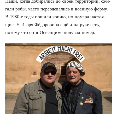
Наши, когда доби­ра­лись до сво­ей тер­ри­то­рии, сжи­
га­ли робы, часто пере­оде­ва­лись в воен­ную фор­му.
В 1980‑е годы поши­ли копию, но номе­ра насто­я­
щие. У Иго­ря Фёдо­ро­ви­ча ещё и на руке есть,
пото­му что он в Освен­ци­ме полу­чал номер.