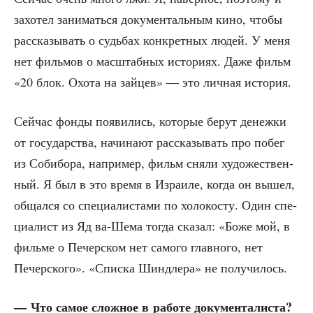
захо­тел зани­мать­ся доку­мен­таль­ным кино, что­бы
рас­ска­зы­вать о судь­бах кон­крет­ных людей. У меня
нет филь­мов о мас­штаб­ных исто­ри­ях. Даже фильм
«20 блок. Охо­та на зай­цев» — это лич­ная история.
Сей­час фон­ды появи­лись, кото­рые берут денеж­ки
от госу­дар­ства, начи­на­ют рас­ска­зы­вать про побег
из Собибо­ра, напри­мер, фильм сня­ли худо­же­ствен­
ный. Я был в это вре­мя в Изра­и­ле, когда он вышел,
общал­ся со спе­ци­а­ли­ста­ми по холо­ко­сту. Один спе­
ци­а­лист из Яд ва-Шема тогда ска­зал: «Боже мой, в
филь­ме о Печер­ском нет само­го глав­но­го, нет
Печер­ско­го». «Спис­ка Шиндле­ра» не получилось.
— Что самое слож­ное в рабо­те документалиста?