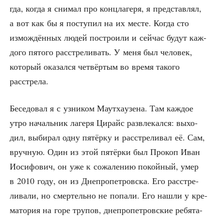
гда, когда я сни­мал про конц­ла­ге­ря, я пред­став­лял,
а вот как бы я посту­пил на их месте. Когда сто
измож­дён­ных людей постро­и­ли и сей­час будут каж­
до­го пято­го рас­стре­ли­вать. У меня был чело­век,
кото­рый ока­зал­ся чет­вёр­тым во вре­мя тако­го
расстрела.
Бесе­до­вал я с узни­ком Маут­ха­у­зе­на. Там каж­дое
утро началь­ник лаге­ря Цирайс раз­вле­кал­ся: выхо­
дил, выби­рал одну пятёр­ку и рас­стре­ли­вал её. Сам,
вруч­ную. Один из этой пятёр­ки был Про­коп Иван
Иоси­фо­вич, он уже к сожа­ле­нию покой­ный, умер
в 2010 году, он из Дне­про­пет­ров­ска. Его рас­стре­
ли­ва­ли, но смер­тель­но не попа­ли. Его нашли у кре­
ма­то­рия на горе тру­пов, дне­про­пет­ров­ские ребя­та-