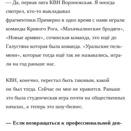
— Да, пер­вая лига КВН Воро­неж­ская. Я ино­гда
смот­рел, кто-то выкла­ды­вал
фрагментики.Примерно в одно вре­мя с нами игра­ли
коман­ды Кри­во­го Рога, «Махач­ка­лин­ские бро­дя­ги»,
«Новые армяне», сочин­ская коман­да, это ещё до
Галу­стя­на кото­рая была коман­да. «Ураль­ские пель­
ме­ни», кото­рые тогда ещё так не назы­ва­лись, игра­
ли на год рань­ше нас.
КВН, конеч­но, пере­стал быть тако­вым, какой
он был тогда. Сей­час он мне не нра­вит­ся. Рань­ше
это была сту­ден­че­ская игра почти на обще­ствен­ных
нача­лах, а теперь это шоу-бизнес.
— Если воз­вра­щать­ся к про­фес­си­о­наль­ной дея­