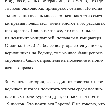
Когда бесе­ду­ешь с вете­ра­на­ми, то замет­но, что где-
то люди оши­ба­ют­ся, при­ви­ра­ют, быва­ет. Но когда
ты их запи­сы­ва­ешь мно­го, то начи­на­ют эти семеч­
ки прав­ды появ­лять­ся: очень мно­гое в их рас­ска­зах
повто­ря­ет­ся. Гово­рят, что все, кто воз­вра­щал­ся
из немец­ких конц­ла­ге­рей, попа­да­ли в конц­ла­ге­ря
Ста­ли­на. Ложь! Из более полу­то­ра сотен узни­ков,
вер­нув­ших­ся на Роди­ну, толь­ко двое были репрес­
си­ро­ва­ны, были отправ­ле­ны на посе­ле­ние и пони­
же­ны в правах.
Зна­ме­ни­тая исто­рия, когда один из совет­ских пере­
вод­чи­ков пытал­ся посчи­тать этно­сы сре­ди воен­но­
плен­ных после Кур­ской дуги, он насчи­тал почти
19 язы­ков. Это почти вся Евро­па! Я не гово­рю, что