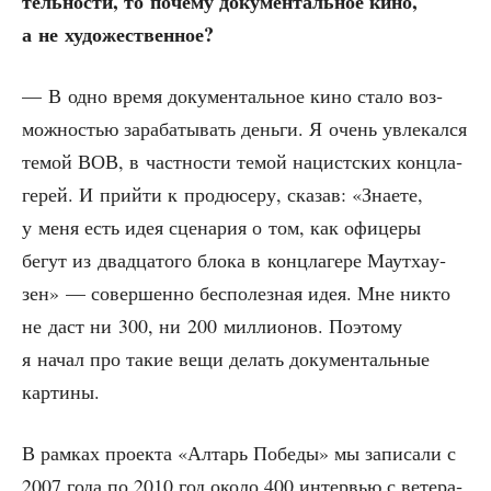
тель­но­сти, то поче­му доку­мен­таль­ное кино,
а не художественное?
— В одно вре­мя доку­мен­таль­ное кино ста­ло воз­
мож­но­стью зара­ба­ты­вать день­ги. Я очень увле­кал­ся
темой ВОВ, в част­но­сти темой нацист­ских конц­ла­
ге­рей. И прий­ти к про­дю­се­ру, ска­зав: «Зна­е­те,
у меня есть идея сце­на­рия о том, как офи­це­ры
бегут из два­дца­то­го бло­ка в конц­ла­ге­ре Маут­ха­у­
зен» — совер­шен­но бес­по­лез­ная идея. Мне никто
не даст ни 300, ни 200 мил­ли­о­нов. Поэто­му
я начал про такие вещи делать доку­мен­таль­ные
картины.
В рам­ках про­ек­та «Алтарь Побе­ды» мы запи­са­ли с
2007 года по 2010 год око­ло 400 интер­вью с вете­ра­