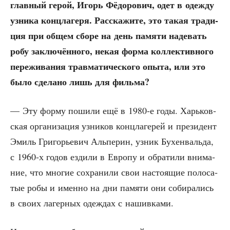
глав­ный герой, Игорь Фёдо­ро­вич, одет в одеж­ду
узни­ка конц­ла­ге­ря. Рас­ска­жи­те, это такая тра­ди­
ция при общем сбо­ре на день памя­ти наде­вать
робу заклю­чён­но­го, некая фор­ма кол­лек­тив­но­го
пере­жи­ва­ния трав­ма­ти­че­ско­го опы­та, или это
было сде­ла­но лишь для фильма?
— Эту фор­му поши­ли ещё в 1980‑е годы. Харь­ков­
ская орга­ни­за­ция узни­ков конц­ла­ге­рей и пре­зи­дент
Эмиль Гри­го­рье­вич Аль­пе­рин, узник Бухен­валь­да,
с 1960‑х годов езди­ли в Евро­пу и обра­ти­ли вни­ма­
ние, что мно­гие сохра­ни­ли свои насто­я­щие поло­са­
тые робы и имен­но на дни памя­ти они соби­ра­лись
в сво­их лагер­ных одеж­дах с нашивками.