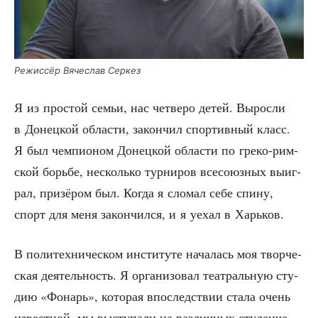
Режис­сёр Вяче­слав Серкез
Я из про­стой семьи, нас чет­ве­ро детей. Вырос­ли
в Донец­кой обла­сти, закон­чил спор­тив­ный класс.
Я был чем­пи­о­ном Донец­кой обла­сти по гре­ко-рим­
ской борь­бе, несколь­ко тур­ни­ров все­со­юз­ных выиг­
рал, при­зё­ром был. Когда я сло­мал себе спи­ну,
спорт для меня закон­чил­ся, и я уехал в Харьков.
В поли­тех­ни­че­ском инсти­ту­те нача­лась моя твор­че­
ская дея­тель­ность. Я орга­ни­зо­вал теат­раль­ную сту­
дию «Фонарь», кото­рая впо­след­ствии ста­ла очень
извест­ной, мы высту­па­ли на раз­лич­ных сту­ден­че­