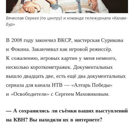
Вяче­слав Сер­кез (по цен­тру) и коман­да теле­жур­на­ла «Калам­
бур»
В 2008 году закон­чил ВКСР, мастер­ская Сури­ко­ва
и Фоки­на. Закан­чи­вал как игро­вой режис­сёр.
К сожа­ле­нию, игро­вых кар­тин у меня немно­го,
несколь­ко корот­ко­мет­ра­жек. Доку­мен­таль­ных
вышло два­дцать две, есть ещё два доку­мен­таль­ных
сери­а­ла для кана­ла НТВ — «Алтарь Побе­ды»
и «Осво­бо­ди­те­ли» с Сер­ге­ем Маховиковым.
— А сохра­ни­лись ли съём­ки ваших выступ­ле­ний
на КВН? Вы нахо­ди­ли их в интернете?