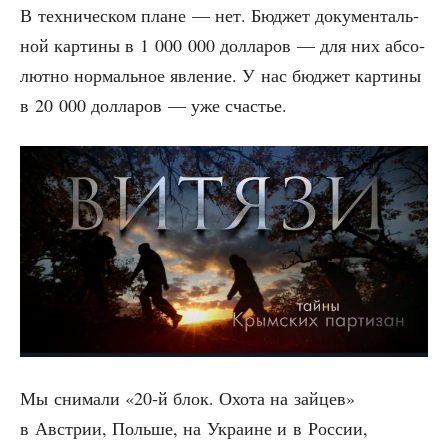
В тех­ни­че­ском плане — нет. Бюд­жет доку­мен­таль­
ной кар­ти­ны в 1 000 000 дол­ла­ров — для них абсо­
лют­но нор­маль­ное явле­ние. У нас бюд­жет кар­ти­ны
в 20 000 дол­ла­ров — уже счастье.
Мы сни­ма­ли «20‑й блок. Охо­та на зай­цев»
в Австрии, Поль­ше, на Укра­ине и в Рос­сии,