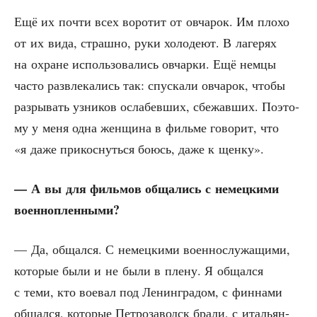
Ещё их почти всех воро­тит от овча­рок. Им пло­хо
от их вида, страш­но, руки холо­де­ют. В лаге­рях
на охране исполь­зо­ва­лись овчар­ки. Ещё нем­цы
часто раз­вле­ка­лись так: спус­ка­ли овча­рок, что­бы
раз­ры­вать узни­ков осла­бев­ших, сбе­жав­ших. Поэто­
му у меня одна жен­щи­на в филь­ме гово­рит, что
«я даже при­кос­нуть­ся боюсь, даже к щенку».
— А вы для филь­мов обща­лись с немец­ки­ми
военнопленными?
— Да, общал­ся. С немец­ки­ми воен­но­слу­жа­щи­ми,
кото­рые были и не были в пле­ну. Я общал­ся
с теми, кто вое­вал под Ленин­гра­дом, с фин­на­ми
общал­ся, кото­рые Пет­ро­за­водск бра­ли, с ита­льян­