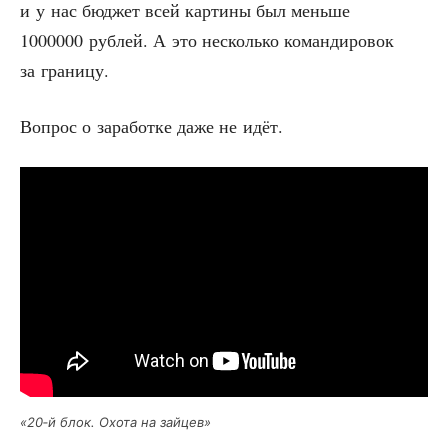
и у нас бюд­жет всей кар­ти­ны был мень­ше
1000000 руб­лей. А это несколь­ко коман­ди­ро­вок
за границу.
Вопрос о зара­бот­ке даже не идёт.
«20‑й блок. Охо­та на зайцев»