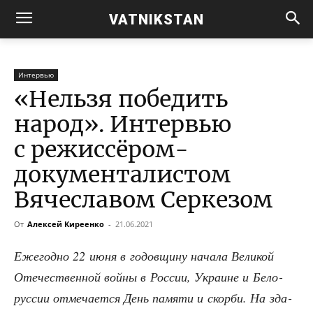
VATNIKSTAN
Интервью
«Нельзя победить
народ». Интервью
с режиссёром-
документалистом
Вячеславом Серкезом
От
Алексей Киреенко
-
21.06.2021
Еже­год­но 22 июня в годов­щи­ну нача­ла Вели­кой
Оте­че­ствен­ной вой­ны в Рос­сии, Укра­ине и Бело­
рус­сии отме­ча­ет­ся День памя­ти и скор­би. На зда­