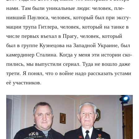
на­ми. Там были уни­каль­ные люди: чело­век, пле­
нив­ший Пау­лю­са, чело­век, кото­рый был при экс­гу­
ма­ции тру­па Гит­ле­ра, чело­век, кото­рый на тан­ке в
чис­ле пер­вых въе­хал в Пра­гу, чело­век, кото­рый
был в груп­пе Куз­не­цо­ва на Запад­ной Укра­ине, был
камер­ди­нер Ста­ли­на. Когда у меня эти исто­рии ско­
пи­лись, мы выпу­сти­ли сери­ал. Туда не вошло даже
тре­ти. Я понял, что о войне надо рас­ска­зать уста­ми
её участников.