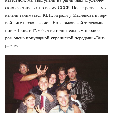
ских фести­ва­лях по все­му СССР. После раз­ва­ла мы
нача­ли зани­мать­ся КВН, игра­ли у Мас­ля­ко­ва в пер­
вой лиге несколь­ко лет. На харь­ков­ской теле­ком­па­
нии «При­ват TV» был испол­ни­тель­ным про­дю­се­
ром очень попу­ляр­ной укра­ин­ской пере­да­чи «Вит­
ра­жи».