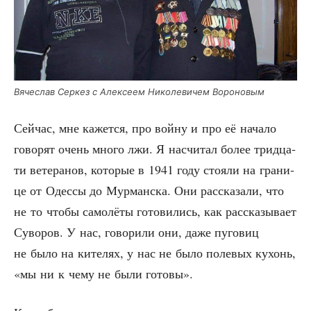
Вяче­слав Сер­кез с Алек­се­ем Нико­ле­ви­чем Вороновым
Сей­час, мне кажет­ся, про вой­ну и про её нача­ло
гово­рят очень мно­го лжи. Я насчи­тал более трид­ца­
ти вете­ра­нов, кото­рые в 1941 году сто­я­ли на гра­ни­
це от Одес­сы до Мур­ман­ска. Они рас­ска­за­ли, что
не то что­бы само­лё­ты гото­ви­лись, как рас­ска­зы­ва­ет
Суво­ров. У нас, гово­ри­ли они, даже пуго­виц
не было на ките­лях, у нас не было поле­вых кухонь,
«мы ни к чему не были готовы».