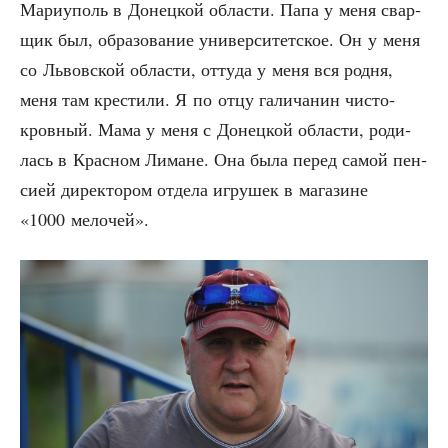
Мари­у­поль в Донец­кой обла­сти. Папа у меня свар­
щик был, обра­зо­ва­ние уни­вер­си­тет­ское. Он у меня
со Львов­ской обла­сти, отту­да у меня вся род­ня,
меня там кре­сти­ли. Я по отцу гали­ча­нин чисто­
кров­ный. Мама у меня с Донец­кой обла­сти, роди­
лась в Крас­ном Лимане. Она была перед самой пен­
си­ей дирек­то­ром отде­ла игру­шек в мага­зине
«1000 мелочей».