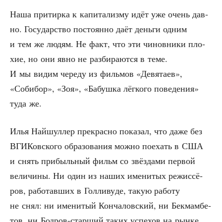
Наша при­тир­ка к капи­та­лиз­му идёт уже очень дав­
но. Госу­дар­ство посто­ян­но даёт день­ги одним
и тем же людям. Не факт, что эти чинов­ни­ки пло­
хие, но они явно не раз­би­ра­ют­ся в теме.
И мы видим чере­ду из филь­мов «Девя­та­ев»,
«Собибор», «Зоя», «Бабуш­ка лёг­ко­го пове­де­ния»
туда же.
Илья Най­шул­лер пре­крас­но пока­зал, что даже без
ВГИ­Ков­ско­го обра­зо­ва­ния мож­но поехать в США
и снять при­быль­ный фильм со звёз­да­ми пер­вой
вели­чи­ны. Ни один из наших име­ни­тых режис­сё­
ров, рабо­тав­ших в Гол­ли­ву­де, такую рабо­ту
не снял: ни име­ни­тый Кон­ча­лов­ский, ни Бек­мам­бе­
тов, ни Бод­ров-стар­ший таких успе­хов на рын­ке