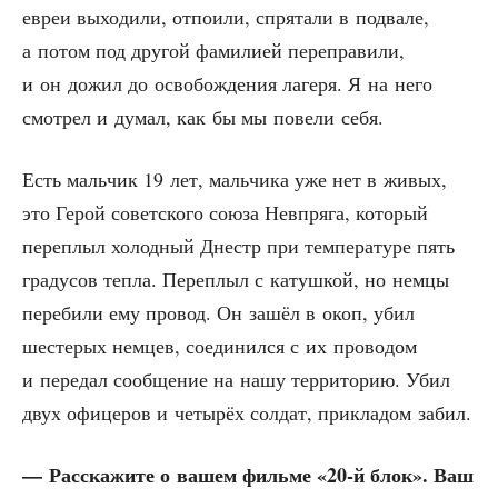
евреи выхо­ди­ли, отпо­и­ли, спря­та­ли в под­ва­ле,
а потом под дру­гой фами­ли­ей пере­пра­ви­ли,
и он дожил до осво­бож­де­ния лаге­ря. Я на него
смот­рел и думал, как бы мы пове­ли себя.
Есть маль­чик 19 лет, маль­чи­ка уже нет в живых,
это Герой совет­ско­го сою­за Нев­пря­га, кото­рый
пере­плыл холод­ный Днестр при тем­пе­ра­ту­ре пять
гра­ду­сов теп­ла. Пере­плыл с катуш­кой, но нем­цы
пере­би­ли ему про­вод. Он зашёл в окоп, убил
шесте­рых нем­цев, соеди­нил­ся с их про­во­дом
и пере­дал сооб­ще­ние на нашу тер­ри­то­рию. Убил
двух офи­це­ров и четы­рёх сол­дат, при­кла­дом забил.
— Рас­ска­жи­те о вашем филь­ме «20‑й блок». Ваш