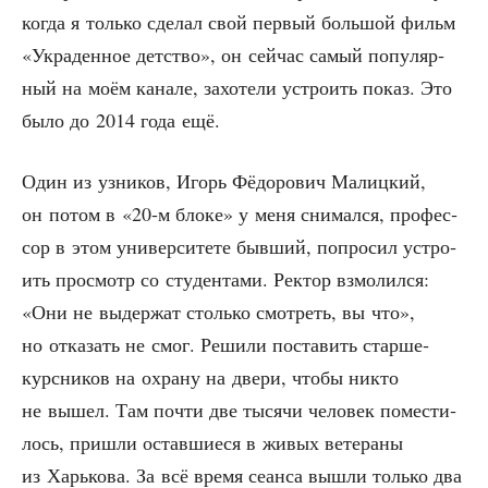
когда я толь­ко сде­лал свой пер­вый боль­шой фильм
«Укра­ден­ное дет­ство», он сей­час самый попу­ляр­
ный на моём кана­ле, захо­те­ли устро­ить показ. Это
было до 2014 года ещё.
Один из узни­ков, Игорь Фёдо­ро­вич Малиц­кий,
он потом в «20‑м бло­ке» у меня сни­мал­ся, про­фес­
сор в этом уни­вер­си­те­те быв­ший, попро­сил устро­
ить про­смотр со сту­ден­та­ми. Рек­тор взмо­лил­ся:
«Они не выдер­жат столь­ко смот­реть, вы что»,
но отка­зать не смог. Реши­ли поста­вить стар­ше­
курс­ни­ков на охра­ну на две­ри, что­бы никто
не вышел. Там почти две тыся­чи чело­век поме­сти­
лось, при­шли остав­ши­е­ся в живых вете­ра­ны
из Харь­ко­ва. За всё вре­мя сеан­са вышли толь­ко два