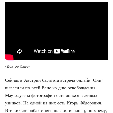
«Док­тор Саша»
Сей­час в Австрии была эта встре­ча онлайн. Они
выве­си­ли по всей Вене ко дню осво­бож­де­ния
Маут­ха­у­зе­на фото­гра­фии остав­ших­ся в живых
узни­ков. На одной из них есть Игорь Фёдо­ро­вич.
В таких же робах сто­ят поля­ки, испа­нец, по-мое­му,