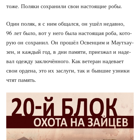
тоже. Поля­ки сохра­ни­ли свои насто­я­щие робы.
Один поляк, я с ним общал­ся, он ушёл недав­но,
96 лет было, вот у него была насто­я­щая роба, кото­
рую он сохра­нил. Он про­шёл Освен­цим и Маут­ха­у­
зен, и каж­дый год, в дни памя­ти, при­ез­жал и наде­
вал одеж­ду заклю­чён­но­го. Как вете­ран наде­ва­ет
свои орде­на, это их заслу­ги, так и быв­шие узни­ки
чтят память.