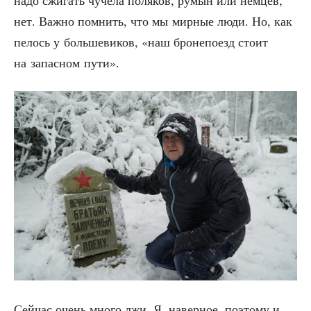
надо сжи­гать чуче­ла поля­ков, румын или нем­цев,
нет. Важ­но пом­нить, что мы мир­ные люди. Но, как
пелось у боль­ше­ви­ков, «наш бро­не­по­езд сто­ит
на запас­ном пути».
Сей­час очень мно­го лжи. Я, навер­ное, поэто­му и