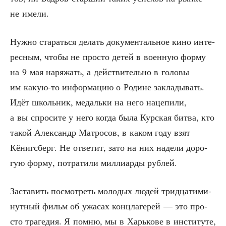
не имели.
Нуж­но ста­рать­ся делать доку­мен­таль­ное кино инте­
рес­ным, что­бы не про­сто детей в воен­ную фор­му
на 9 мая наря­жать, а дей­стви­тель­но в голо­вы
им какую-то инфор­ма­цию о Родине закла­ды­вать.
Идёт школь­ник, медаль­ки на него наце­пи­ли,
а вы спро­си­те у него когда была Кур­ская бит­ва, кто
такой Алек­сандр Мат­ро­сов, в каком году взят
Кёнигсберг. Не отве­тит, зато на них наде­ли доро­
гую фор­му, потра­ти­ли мил­ли­ар­ды рублей.
Заста­вить посмот­реть моло­дых людей трид­ца­ти­ми­
нут­ный фильм об ужа­сах конц­ла­ге­рей — это про­
сто тра­ге­дия. Я пом­ню, мы в Харь­ко­ве в инсти­ту­те,