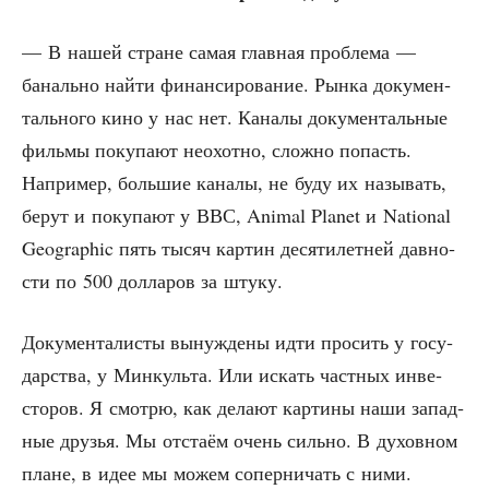
— В нашей стране самая глав­ная про­бле­ма —
баналь­но най­ти финан­си­ро­ва­ние. Рын­ка доку­мен­
таль­но­го кино у нас нет. Кана­лы доку­мен­таль­ные
филь­мы поку­па­ют неохот­но, слож­но попасть.
Напри­мер, боль­шие кана­лы, не буду их назы­вать,
берут и поку­па­ют у ВВС, Animal Planet и National
Geographic пять тысяч кар­тин деся­ти­лет­ней дав­но­
сти по 500 дол­ла­ров за штуку.
Доку­мен­та­ли­сты вынуж­де­ны идти про­сить у госу­
дар­ства, у Мин­куль­та. Или искать част­ных инве­
сто­ров. Я смот­рю, как дела­ют кар­ти­ны наши запад­
ные дру­зья. Мы отста­ём очень силь­но. В духов­ном
плане, в идее мы можем сопер­ни­чать с ними.