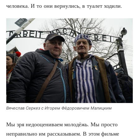
чело­ве­ка. И то они вер­ну­лись, в туа­лет ходили.
Вяче­слав Сер­кез с Иго­рем Фёдо­ро­ви­чем Малицким
Мы зря недо­оце­ни­ва­ем моло­дёжь. Мы про­сто
непра­виль­но им рас­ска­зы­ва­ем. В этом филь­ме