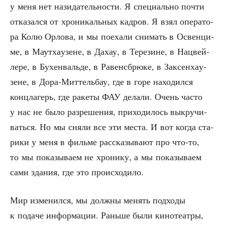
у меня нет нази­да­тель­но­сти. Я спе­ци­аль­но почти
отка­зал­ся от хро­ни­каль­ных кад­ров. Я взял опе­ра­то­
ра Колю Орло­ва, и мы поеха­ли сни­мать в Освен­ци­
ме, в Маут­ха­у­зене, в Дахау, в Тере­зине, в Нацвей­
ле­ре, в Бухен­валь­де, в Равен­сбрю­ке, в Зак­сен­ха­у­
зене, в Дора-Мит­тель­бау, где в горе нахо­дил­ся
конц­ла­герь, где раке­ты ФАУ дела­ли. Очень часто
у нас не было раз­ре­ше­ния, при­хо­ди­лось выкру­чи­
вать­ся. Но мы сня­ли все эти места. И вот когда ста­
ри­ки у меня в филь­ме рас­ска­зы­ва­ют про что-то,
то мы пока­зы­ва­ем не хро­ни­ку, а мы пока­зы­ва­ем
сами зда­ния, где это происходило.
Мир изме­нил­ся, мы долж­ны менять под­хо­ды
к пода­че инфор­ма­ции. Рань­ше были кино­те­ат­ры,