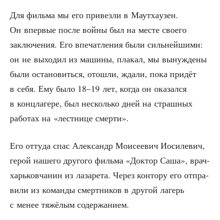
Для филь­ма мы его при­вез­ли в Маут­ха­у­зен.
Он впер­вые после вой­ны был на месте сво­е­го
заклю­че­ния. Его впе­чат­ле­ния были силь­ней­ши­ми:
он не выхо­дил из маши­ны, пла­кал, мы вынуж­де­ны
были оста­но­вить­ся, ото­шли, жда­ли, пока при­дёт
в себя. Ему было 18–19 лет, когда он ока­зал­ся
в конц­ла­ге­ре, был несколь­ко дней на страш­ных
рабо­тах на «лест­ни­це смерти».
Его отту­да спас Алек­сандр Мои­се­е­вич Иоси­ле­вич,
герой наше­го дру­го­го филь­ма «Док­тор Саша», врач-
харь­ков­ча­нин из лаза­ре­та. Через кон­то­ру его отпра­
ви­ли из коман­ды смерт­ни­ков в дру­гой лагерь
с менее тяжё­лым содержанием.