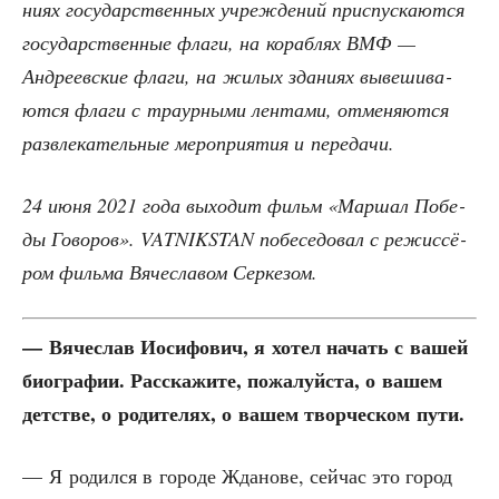
ни­ях госу­дар­ствен­ных учре­жде­ний при­спус­ка­ют­ся
госу­дар­ствен­ные фла­ги, на кораб­лях ВМФ —
Андре­ев­ские фла­ги, на жилых зда­ни­ях выве­ши­ва­
ют­ся фла­ги с тра­ур­ны­ми лен­та­ми, отме­ня­ют­ся
раз­вле­ка­тель­ные меро­при­я­тия и передачи.
24 июня 2021 года выхо­дит фильм «Мар­шал Побе­
ды Гово­ров». VATNIKSTAN побе­се­до­вал с режис­сё­
ром филь­ма Вяче­сла­вом Серкезом.
— Вяче­слав Иоси­фо­вич, я хотел начать с вашей
био­гра­фии. Рас­ска­жи­те, пожа­луй­ста, о вашем
дет­стве, о роди­те­лях, о вашем твор­че­ском пути.
— Я родил­ся в горо­де Жда­но­ве, сей­час это город