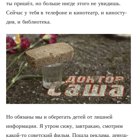
ты при­шёл, но боль­ше нигде это­го не уви­дишь.
Сей­час у тебя в теле­фоне и кино­те­атр, и кино­сту­
дия, и библиотека.
Но обя­за­ны мы и обе­ре­гать детей от лиш­ней
инфор­ма­ции. Я утром сижу, зав­тра­каю, смот­рим
какой-то совет­ский фильм. Пошла рекла­ма, девуш­