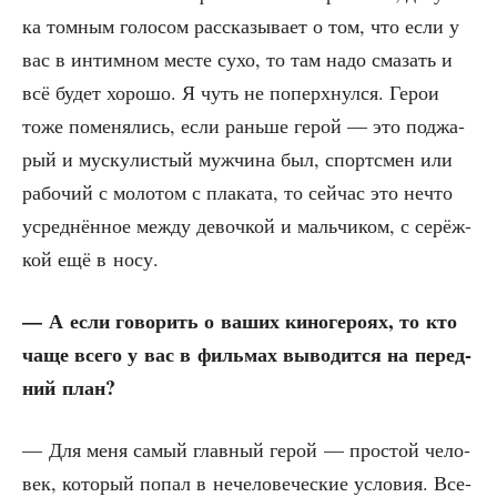
ка том­ным голо­сом рас­ска­зы­ва­ет о том, что если у
вас в интим­ном месте сухо, то там надо сма­зать и
всё будет хоро­шо. Я чуть не поперх­нул­ся. Герои
тоже поме­ня­лись, если рань­ше герой — это под­жа­
рый и муску­ли­стый муж­чи­на был, спортс­мен или
рабо­чий с моло­том с пла­ка­та, то сей­час это нечто
усред­нён­ное меж­ду девоч­кой и маль­чи­ком, с серёж­
кой ещё в носу.
— А если гово­рить о ваших кино­ге­ро­ях, то кто
чаще все­го у вас в филь­мах выво­дит­ся на перед­
ний план?
— Для меня самый глав­ный герой — про­стой чело­
век, кото­рый попал в нече­ло­ве­че­ские усло­вия. Все­