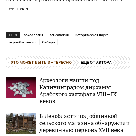
лет назад.
ТЕГИ
археология
генеалогия
историческая наука
первобытность
Сибирь
ЭТО МОЖЕТ БЫТЬ ИНТЕРЕСНО
ЕЩЕ ОТ АВТОРА
Археологи нашли под
Калининградом дирхамы
Арабского халифата VIII–IX
веков
В Ленобласти под обшивкой
сельского магазина обнаружили
деревянную церковь XVII века