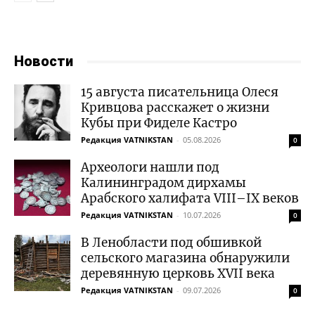
Новости
15 августа писательница Олеся
Кривцова расскажет о жизни
Кубы при Фиделе Кастро
Редакция VATNIKSTAN
-
05.08.2026
0
Археологи нашли под
Калининградом дирхамы
Арабского халифата VIII–IX веков
Редакция VATNIKSTAN
-
10.07.2026
0
В Ленобласти под обшивкой
сельского магазина обнаружили
деревянную церковь XVII века
Редакция VATNIKSTAN
-
09.07.2026
0