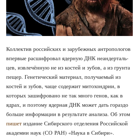
Кол­лек­тив рос­сий­ских и зару­беж­ных антро­по­ло­гов
впер­вые рас­шиф­ро­вал ядер­ную ДНК неан­дер­таль­
цев, извле­чён­ную не из костей и зубов, а из грун­та
пещер. Гене­ти­че­ский мате­ри­ал, полу­ча­е­мый из
костей и зубов, чаще содер­жит мито­хон­дрии, в
кото­рых зашиф­ро­ва­но не так мно­го генов, как в
ядрах, и поэто­му ядер­ная ДНК может дать гораз­до
боль­ше инфор­ма­ции в резуль­та­те ана­ли­за. Об этом
пишет
изда­ние Сибир­ско­го отде­ле­ния Рос­сий­ской
ака­де­мии наук (СО РАН) «Нау­ка в Сибири».