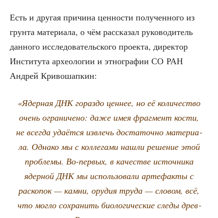
Есть и дру­гая при­чи­на цен­но­сти полу­чен­но­го из
грун­та мате­ри­а­ла, о чём рас­ска­зал руко­во­ди­тель
дан­но­го иссле­до­ва­тель­ско­го про­ек­та, дирек­тор
Инсти­ту­та архео­ло­гии и этно­гра­фии СО РАН
Андрей Кривошапкин:
«Ядер­ная ДНК гораз­до цен­нее, но её коли­че­ство
очень огра­ни­че­но: даже имея фраг­мент кости,
не все­гда уда­ёт­ся извлечь доста­точ­но мате­ри­а­
ла. Одна­ко мы с кол­ле­га­ми нашли реше­ние этой
про­бле­мы. Во-пер­вых, в каче­стве источ­ни­ка
ядер­ной ДНК мы исполь­зо­ва­ли арте­фак­ты с
рас­ко­пок — кам­ни, ору­дия тру­да — сло­вом, всё,
что мог­ло сохра­нить био­ло­ги­че­ские сле­ды древ­