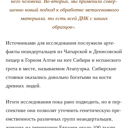
не­го чело­ве­ка. Во-вто­рых, мы при­ме­ни­ли совер­
шен­но новый под­ход к обра­бот­ке мета­ге­ном­но­го
мате­ри­а­ла, то есть всей ДНК с наших
образцов».
Источ­ни­ка­ми для иссле­до­ва­ния послу­жи­ли арте­
фак­ты неан­дер­таль­цев из Чагыр­ской и Дени­сов­ской
пещер в Гор­ном Алтае на юге Сиби­ри и испан­ско­го
гро­та в месте, назы­ва­е­мом Ата­пу­эр­ка. Сибир­ские
сто­ян­ки ока­за­лись доволь­но бога­ты­ми на кости
древ­них людей.
Ито­ги иссле­до­ва­ния пока рано под­во­дить, но в пер­
спек­ти­ве они поз­во­лят уточ­нить гене­ти­че­скую пре­
ем­ствен­ность раз­лич­ных групп неан­дер­таль­цев,
жив­ших на тер­ри­то­рии Евра­зии око­ло 100 тысяч