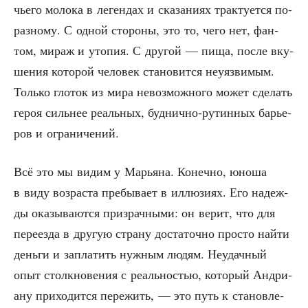
чье­го моло­ка в леген­дах и ска­за­ни­ях трак­ту­ет­ся по-
раз­но­му. С одной сто­ро­ны, это то, чего нет, фан­
том, мираж и уто­пия. С дру­гой — пища, после вку­
ше­ния кото­рой чело­век ста­но­вит­ся неуяз­ви­мым.
Толь­ко гло­ток из мира невоз­мож­но­го может сде­лать
героя силь­нее реаль­ных, буд­нич­но-рутин­ных барье­
ров и ограничений.
Всё это мы видим у Марья­на. Конеч­но, юно­ша
в виду воз­рас­та пре­бы­ва­ет в иллю­зи­ях. Его надеж­
ды ока­зы­ва­ют­ся при­зрач­ны­ми: он верит, что для
пере­ез­да в дру­гую стра­ну доста­точ­но про­сто най­ти
день­ги и запла­тить нуж­ным людям. Неудач­ный
опыт столк­но­ве­ния с реаль­но­стью, кото­рый Андри­
а­ну при­хо­дит­ся пере­жить, — это путь к ста­нов­ле­