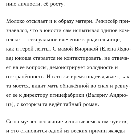
нию лич­но­сти, её росту.
Моло­ко отсы­ла­ет и к обра­зу мате­ри. Режис­сёр при­
зна­вал­ся, что в юно­сти сам испы­ты­вал эди­пов ком­
плекс — сек­су­аль­ное вле­че­ние к роди­тель­ни­це, —
как и герой лен­ты. С мамой Вио­ри­кой (Еле­на Лядо­
ва) юно­ша ста­ра­ет­ся не кон­так­ти­ро­вать, не отве­ча­
ет на её вопро­сы, демон­стри­ру­ет холод­ность и
отстра­нён­ность. И в то же вре­мя под­гля­ды­ва­ет, как
та моет­ся, видит мать обна­жён­ной во снах и рев­ну­
ет её к дирек­то­ру пти­це­фаб­ри­ки (Вале­риу Андрю­
цэ), с кото­рым та ведёт тай­ный роман.
Сына муча­ет осо­зна­ние испы­ты­ва­е­мых им чувств,
и это ста­но­вит­ся одной из вес­ких при­чин жаж­ды