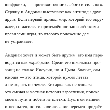
шиф­ров­ки, — про­ти­во­сто­я­ние сла­бо­го и силь­но­го.
Сер­жиу и Андри­ан высту­па­ют как анти­по­ды друг
дру­га. Если пер­вый при­нял мир, кото­рый его окру­
жа­ет, согла­сил­ся с при­зем­лён­но­стью и жёст­ки­ми
пра­ви­ла­ми игры, то вто­ро­го поло­же­ние дел
не устраивает.
Андри­ан хочет и может быть дру­гим: его имя пере­
во­дит­ся как «храб­рый». Сре­ди его школь­ных про­
звищ не толь­ко Иису­сик, но и Цыпа. Зна­чит, сам
юно­ша — это пти­ца, кото­рой нуж­но летать,
а не ходить по зем­ле. Его арка как пер­со­на­жа —
это сме­лая и чест­ная исто­рия взрос­ле­ния, поис­ка
сво­е­го пути и побе­га из клет­ки. Пусть он наи­вен
и неопы­тен, но силь­ное жела­ние пере­мен при­да­ёт