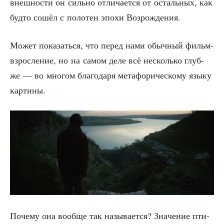
внеш­но­сти он силь­но отли­ча­ет­ся от осталь­ных, как
буд­то сошёл с поло­тен эпо­хи Возрождения.
Может пока­зать­ся, что перед нами обыч­ный фильм-
взрос­ле­ние, но на самом деле всё несколь­ко глуб­
же — во мно­гом бла­го­да­ря мета­фо­ри­че­ско­му язы­ку
картины.
Поче­му она вооб­ще так назы­ва­ет­ся? Зна­че­ние пти­