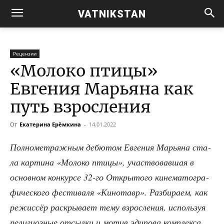
VATNIKSTAN
Рецензии
«Молоко птицы»
Евгения Марьяна как
путь взросления
От
Екатерина Ерёмкина
-
14.01.2022
Пол­но­мет­раж­ным дебю­том Евге­ния Марья­на ста­
ла кар­ти­на «Моло­ко пти­цы», участ­во­вав­шая в
основ­ном кон­кур­се 32-го Откры­то­го кине­ма­то­гра­
фи­че­ско­го фести­ва­ля «Кино­тавр». Раз­би­ра­ем, как
режис­сёр рас­кры­ва­ет тему взрос­ле­ния, исполь­зуя
рели­ги­оз­ные отсыл­ки и мотив эди­по­ва комплекса.