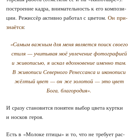
постро­е­ние кад­ра, вни­ма­тель­ность к его ком­по­зи­
ции. Режис­сёр актив­но рабо­тал с цве­том.
Он при­
зна­ёт­ся
:
«Самым важ­ным для меня явля­ет­ся поиск сво­е­го
сти­ля — учи­ты­вая моё увле­че­ние фото­гра­фи­ей
и живо­пи­сью, я искал вдох­но­ве­ние имен­но там.
В живо­пи­си Север­но­го Ренес­сан­са и ико­но­пи­си
жёл­тый цвет — он же золо­той — это цвет
Бога, благородия».
И сра­зу ста­но­вит­ся поня­тен выбор цве­та курт­ки
и нос­ков героя.
Есть в «Моло­ке пти­цы» и то, что не тре­бу­ет рас­