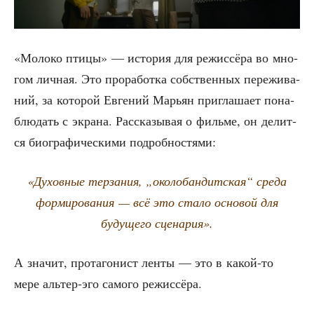
«Моло­ко пти­цы» — исто­рия для режис­сё­ра во мно­
гом лич­ная. Это про­ра­бот­ка соб­ствен­ных пере­жи­ва­
ний, за кото­рой Евге­ний Марьян при­гла­ша­ет пона­
блю­дать с экра­на. Рас­ска­зы­вая о филь­ме, он делит­
ся био­гра­фи­че­ски­ми подробностями:
«Духов­ные тер­за­ния, „око­ло­бан­дит­ская“ сре­да
фор­ми­ро­ва­ния — всё это ста­ло осно­вой для
буду­ще­го сценария».
А зна­чит, про­та­го­нист лен­ты — это в какой-то
мере аль­тер-эго само­го режиссёра.