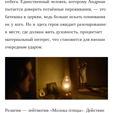
побе­га. Един­ствен­ный чело­век, кото­ро­му Андри­ан
пыта­ет­ся дове­рить пота­ён­ные пере­жи­ва­ния, — это
батюш­ка в церк­ви, ведь боль­ше искать пони­ма­ния
не у кого. Но и здесь героя ожи­да­ет разо­ча­ро­ва­ние:
в месте, где долж­на жить духов­ность, про­цве­та­ет
мате­ри­аль­ный инте­рес, что ста­но­вит­ся для юно­ши
оче­ред­ным ударом.
Рели­гия — лейт­мо­тив «Моло­ка пти­цы». Дей­ствие