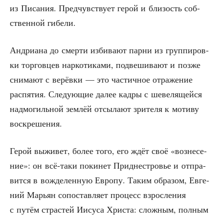
из Писа­ния. Пред­чув­ству­ет герой и бли­зость соб­
ствен­ной гибели.
Андри­а­на до смер­ти изби­ва­ют пар­ни из груп­пи­ров­
ки тор­гов­цев нар­ко­ти­ка­ми, под­ве­ши­ва­ют и поз­же
сни­ма­ют с верёв­ки — это частич­ное отра­же­ние
рас­пя­тия. Сле­ду­ю­щие далее кад­ры с шеве­ля­щей­ся
над­мо­гиль­ной зем­лёй отсы­ла­ют зри­те­ля к моти­ву
воскрешения.
Герой выжи­вет, более того, его ждёт своё «воз­не­се­
ние»: он всё-таки поки­нет При­дне­стро­вье и отпра­
вит­ся в вожде­лен­ную Евро­пу. Таким обра­зом, Евге­
ний Марьян сопо­став­ля­ет про­цесс взрос­ле­ния
с путём стра­стей Иису­са Хри­ста: слож­ным, пол­ным