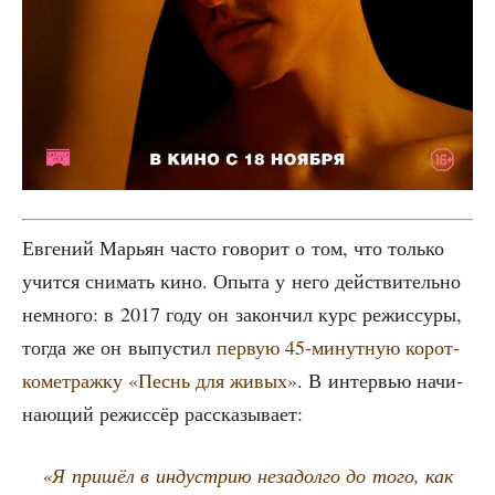
Евге­ний Марьян часто гово­рит о том, что толь­ко
учит­ся сни­мать кино. Опы­та у него дей­стви­тель­но
немно­го: в 2017 году он закон­чил курс режис­су­ры,
тогда же он выпу­стил
первую 45-минут­ную корот­
ко­мет­раж­ку «Песнь для живых»
. В интер­вью начи­
на­ю­щий режис­сёр рассказывает:
«Я при­шёл в инду­стрию неза­дол­го до того, как