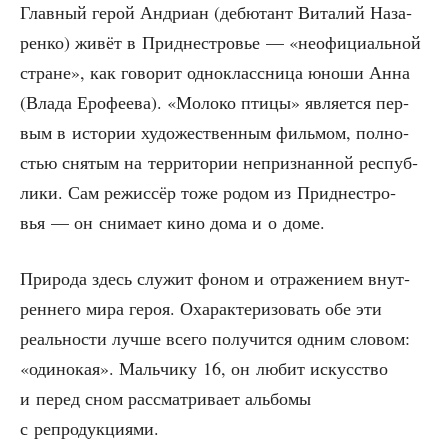
Глав­ный герой Андри­ан (дебю­тант Вита­лий Наза­
рен­ко) живёт в При­дне­стро­вье — «неофи­ци­аль­ной
стране», как гово­рит одно­класс­ни­ца юно­ши Анна
(Вла­да Еро­фе­е­ва). «Моло­ко пти­цы» явля­ет­ся пер­
вым в исто­рии худо­же­ствен­ным филь­мом, пол­но­
стью сня­тым на тер­ри­то­рии непри­знан­ной рес­пуб­
ли­ки. Сам режис­сёр тоже родом из При­дне­стро­
вья — он сни­ма­ет кино дома и о доме.
При­ро­да здесь слу­жит фоном и отра­же­ни­ем внут­
рен­не­го мира героя. Оха­рак­те­ри­зо­вать обе эти
реаль­но­сти луч­ше все­го полу­чит­ся одним сло­вом:
«оди­но­кая». Маль­чи­ку 16, он любит искус­ство
и перед сном рас­смат­ри­ва­ет аль­бо­мы
с репродукциями.