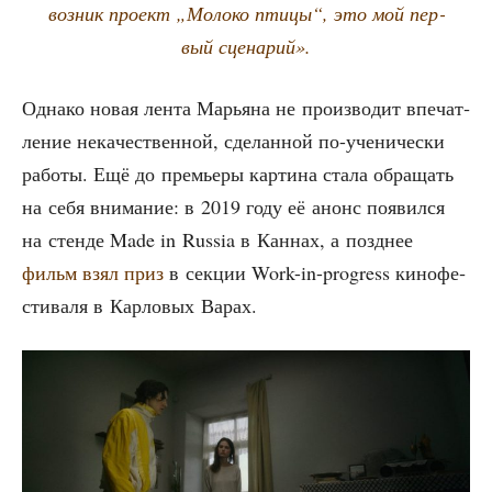
воз­ник про­ект „Моло­ко пти­цы“, это мой пер­
вый сценарий».
Одна­ко новая лен­та Марья­на не про­из­во­дит впе­чат­
ле­ние нека­че­ствен­ной, сде­лан­ной по-уче­ни­че­ски
рабо­ты. Ещё до пре­мье­ры кар­ти­на ста­ла обра­щать
на себя вни­ма­ние: в 2019 году её анонс появил­ся
на стен­де Made in Russia в Кан­нах, а позд­нее
фильм взял приз
в сек­ции Work-in-progress кино­фе­
сти­ва­ля в Кар­ло­вых Варах.