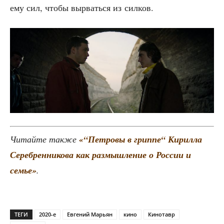
ему сил, что­бы вырвать­ся из силков.
Читай­те так­же
«“Пет­ро­вы в грип­пе“ Кирил­ла
Сереб­рен­ни­ко­ва как раз­мыш­ле­ние о Рос­сии и
семье»
.
ТЕГИ
2020-е
Евгений Марьян
кино
Кинотавр