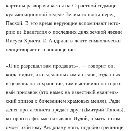
кар­ти­ны раз­во­ра­чи­ва­ет­ся на Страст­ной сед­ми­це —
куль­ми­на­ци­он­ной неде­ле Вели­ко­го поста перед
Пас­хой. В это вре­мя веру­ю­щие вспо­ми­на­ют исто­
рию из Еван­ге­лия о послед­них днях зем­ной жиз­ни
Иису­са Хри­ста. И Андри­ан в лен­те сим­во­ли­че­ски
оли­це­тво­ря­ет его воплощение.
«Я не раз­ре­шал вам про­да­вать», — гово­рит он,
когда видит, что сде­лан­ных им анге­лов, отдан­ных
в цер­ковь на сохра­не­ние, там выста­ви­ли на тор­го­
вый при­ла­вок (это намёк на извест­ный еван­гель­
ский эпи­зод с биче­ва­ни­ем хра­мо­вых менял). Ради
денег про­та­го­ни­ста пре­да­ёт друг (Дмит­рий Тополь),
кото­ро­го в филь­ме назы­ва­ют Иудой, а мать потом
омо­ет изби­то­му Андри­а­ну ноги, подоб­но греш­ни­це