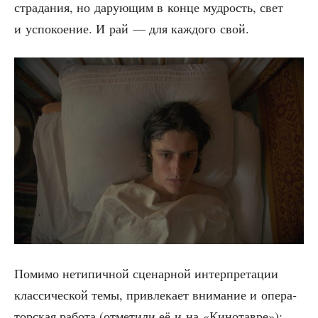
стра­да­ния, но дару­ю­щим в кон­це муд­рость, свет
и успо­ко­е­ние. И рай — для каж­до­го свой.
Поми­мо нети­пич­ной сце­нар­ной интер­пре­та­ции
клас­си­че­ской темы, при­вле­ка­ет вни­ма­ние и опе­ра­
тор­ская рабо­та (отме­ти­ли её и на «Кино­тав­ре»):