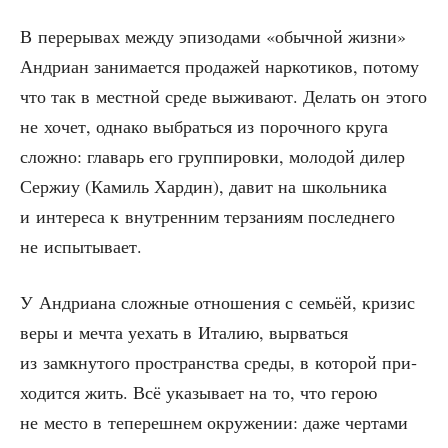
В пере­ры­вах меж­ду эпи­зо­да­ми «обыч­ной жиз­ни»
Андри­ан зани­ма­ет­ся про­да­жей нар­ко­ти­ков, пото­му
что так в мест­ной сре­де выжи­ва­ют. Делать он это­го
не хочет, одна­ко выбрать­ся из пороч­но­го кру­га
слож­но: гла­варь его груп­пи­ров­ки, моло­дой дилер
Сер­жиу (Камиль Хар­дин), давит на школь­ни­ка
и инте­ре­са к внут­рен­ним тер­за­ни­ям послед­не­го
не испытывает.
У Андри­а­на слож­ные отно­ше­ния с семьёй, кри­зис
веры и меч­та уехать в Ита­лию, вырвать­ся
из замкну­то­го про­стран­ства сре­ды, в кото­рой при­
хо­дит­ся жить. Всё ука­зы­ва­ет на то, что герою
не место в тепе­реш­нем окру­же­нии: даже чер­та­ми