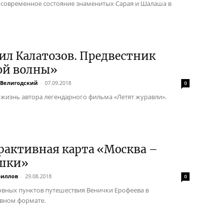
 современное состояние знаменитых Сарая и Шалаша в
ил Калатозов. Предвестник
ой волны»
 Велигодский
-
07.09.2018
0
 жизнь автора легендарного фильма «Летят журавли».
рактивная карта «Москва –
шки»
риллов
-
29.08.2018
0
овных пунктов путешествия Венички Ерофеева в
вном формате.