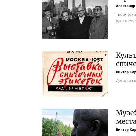
Александр
Творчески
удостоенн
Культ
спиче
Виктор Ки
Десятки с
Музе
мест
Виктор Ки