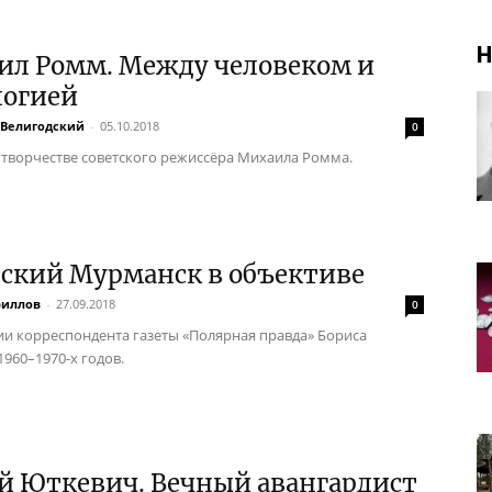
Н
ил Ромм. Между человеком и
логией
 Велигодский
-
05.10.2018
0
 творчестве советского режиссёра Михаила Ромма.
тский Мурманск в объективе
риллов
-
27.09.2018
0
и корреспондента газеты «Полярная правда» Бориса
1960–1970-х годов.
й Юткевич. Вечный авангардист