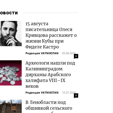
овости
15 августа
писательница Олеся
Кривцова расскажет о
жизни Кубы при
Фиделе Кастро
Редакция VATNIKSTAN
-
05.08.2026
0
Археологи нашли под
Калининградом
дирхамы Арабского
халифата VIII–IX
веков
Редакция VATNIKSTAN
-
10.07.2026
0
В Ленобласти под
обшивкой сельского