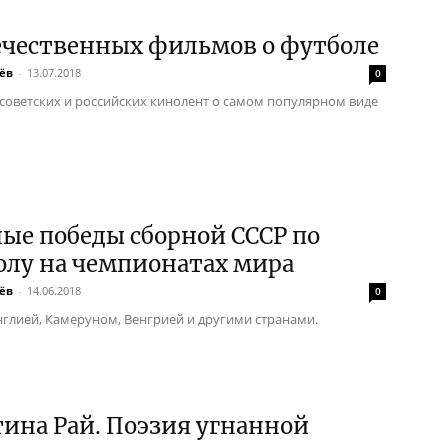
ечественных фильмов о футболе
ёв
-
13.07.2018
0
советских и российских кинолент о самом популярном виде
ые победы сборной СССР по
олу на чемпионатах мира
ёв
-
14.06.2018
0
нглией, Камеруном, Венгрией и другими странами.
ина Рай. Поэзия угнанной