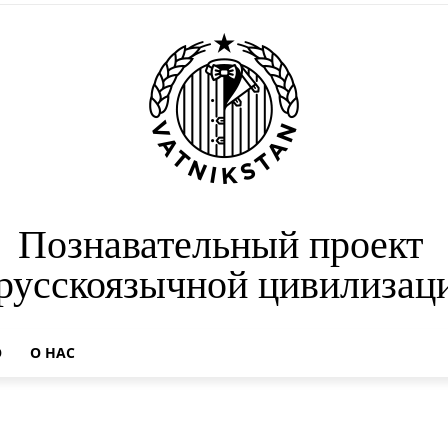
Познавательный проект
 русскоязычной цивилизац
О
О НАС