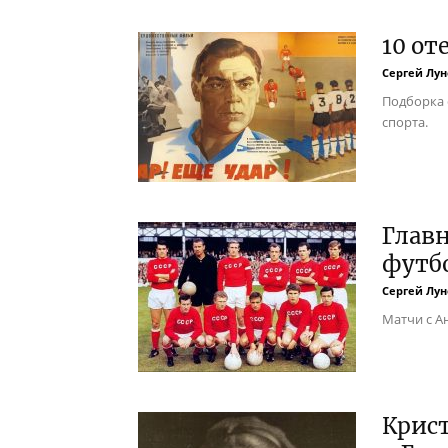
10 от
Сергей Лун
Подборка 
спорта.
Главн
футб
Сергей Лун
Матчи с А
Крист