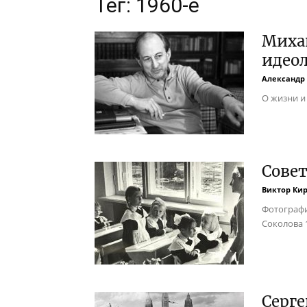
Тег: 1960-е
Миха
идео
Александр
О жизни и
Сове
Виктор Ки
Фотографи
Соколова 
Серге