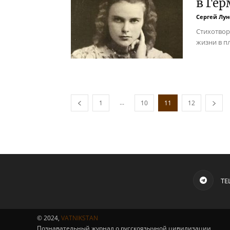
в Ге
Сергей Лун
Стихотвор
жизни в п
...
1
10
11
12
TE
© 2024,
VATNIKSTAN
Познавательный журнал о русскоязычной цивилизации