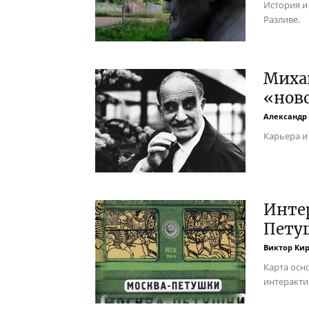
История и
Разливе.
Миха
«нов
Александр
Карьера и
Инте
Пету
Виктор Ки
Карта осн
интеракти