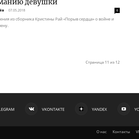
рманию девушки
ёв
-
07.05.2018
0
ения из сборника Кристины Рай «Порыв сердца» о войне и
лену.
Страница 11 из 12
LEGRAM
VKONTAKTE
YANDEX
Y
О нас
Контакты
V