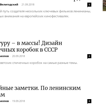
 Велигодский
-
21.09.2018
0
й путь создателя нескольких ключевых фильмов ленинианы,
ых внимания на европейских кинофестивалях.
уру – в массы! Дизайн
чных коробок в СССР
риллов
-
20.09.2018
0
оветских спичечных коробок на самые разные темы.
йные заметки. По ленинским
ам
риллов
-
19.09.2018
0