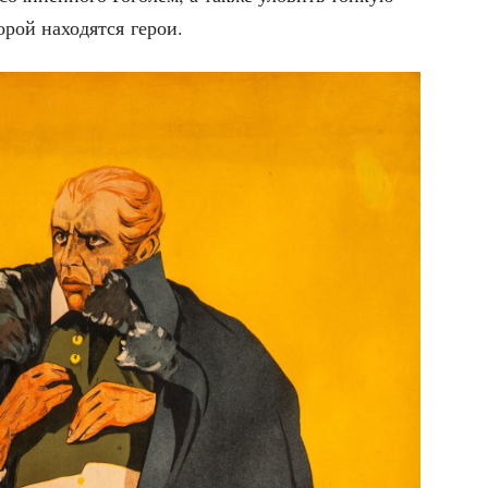
­рой нахо­дят­ся герои.