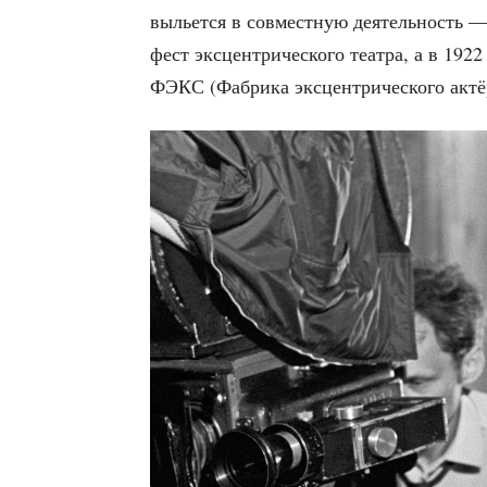
выльет­ся в сов­мест­ную дея­тель­ность
фест экс­цен­три­че­ско­го теат­ра, а в 192
ФЭКС (Фаб­ри­ка экс­цен­три­че­ско­го актё