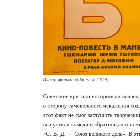
Пла­кат филь­ма «Шинель» (1926)
Совет­ские кри­ти­ки вос­при­ня­ли выше
в сто­ро­ну само­воль­но­го иска­же­ния созда
этот факт не смог заглу­шить твор­че­ски
выпу­сти­ли коме­дию «Бра­тиш­ка» и поч
«С. В. Д. — Союз вели­ко­го дела». В эти