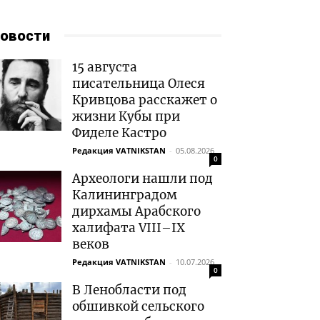
овости
15 августа
писательница Олеся
Кривцова расскажет о
жизни Кубы при
Фиделе Кастро
Редакция VATNIKSTAN
-
05.08.2026
0
Археологи нашли под
Калининградом
дирхамы Арабского
халифата VIII–IX
веков
Редакция VATNIKSTAN
-
10.07.2026
0
В Ленобласти под
обшивкой сельского