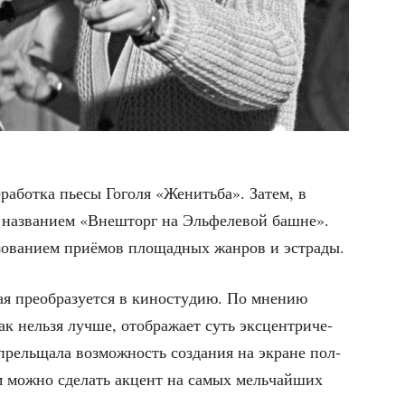
а­бот­ка пье­сы Гого­ля «Женить­ба». Затем, в
назва­ни­ем «Вне­ш­торг на Эль­фе­ле­вой башне».
зо­ва­ни­ем при­ё­мов пло­щад­ных жан­ров и эстрады.
я пре­об­ра­зу­ет­ся в кино­сту­дию. По мне­нию
к нель­зя луч­ше, отоб­ра­жа­ет суть экс­цен­три­че­
пре­льща­ла воз­мож­ность созда­ния на экране пол­
ом мож­но сде­лать акцент на самых мель­чай­ших