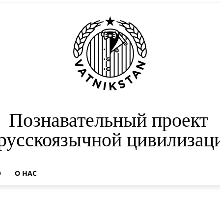
Познавательный проект
 русскоязычной цивилизац
О
О НАС