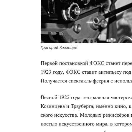
Гри­го­рий Козинцев
Пер­вой поста­нов­кой ФЭКС ста­нет пере­р
1923 году, ФЭКС ста­вит анти­пье­су под 
Полу­ча­ет­ся спек­такль-фее­рия с исполь­
Вес­ной 1922 года теат­раль­ная мастер­ска
Козин­це­ва и Трау­бер­га, имен­но кино, ка
ско­го искус­ства. Моло­дых режис­сё­ров 
но­стью искус­ствен­но­го мира, в кото­р