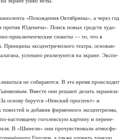
ь на экране ушко иглы.
кино­лен­та «Похож­де­ния Октяб­ри­ны», а через год
­ки про­тив Юде­ни­ча». Поиск новых средств худо­
юр­но-при­клю­чен­че­ские сюже­ты — то, что в
 Прин­ци­пы экс­цен­три­че­ско­го теат­ра, осно­ван­
ла­га­на, успеш­но реа­ли­зу­ют­ся на экране. Экс­пе­
и­вать­ся не соби­ра­ют­ся. В это вре­мя про­ис­хо­дит
Тыня­но­вым. Вме­сте они реша­ют делать экра­ни­за­
 За осно­ву берут­ся «Нев­ский про­спект» и
ве­стей и доба­вив фир­мен­но­го экс­цен­триз­ма,
по-насто­я­ще­му гого­лев­скую кар­ти­ну и пере­не­
сти­ля. В «Шине­ли» они про­чув­ство­ва­ли атмо­сфе­
 сочи­нён­но­го Гого­лем, а так­же уло­вить тон­кую