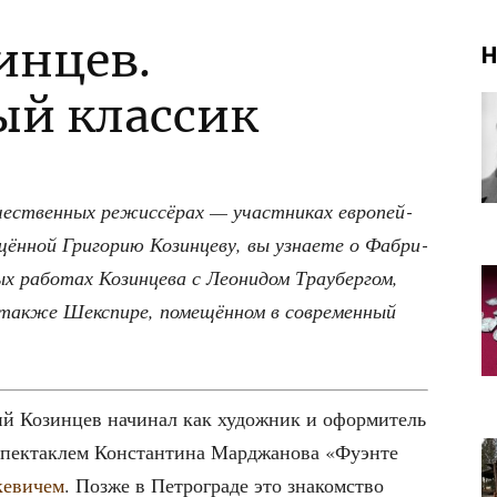
инцев.
Н
ый классик
е­ствен­ных режис­сё­рах — участ­ни­ках евро­пей­
щён­ной Гри­го­рию Козин­це­ву, вы узна­е­те о Фаб­ри­
ных рабо­тах Козин­це­ва с Лео­ни­дом Трау­бер­гом,
а так­же Шекс­пи­ре, поме­щён­ном в совре­мен­ный
рий Козин­цев начи­нал как худож­ник и офор­ми­тель
пек­так­лем Кон­стан­ти­на Мар­джа­но­ва «Фуэн­те
е­ви­чем
. Поз­же в Пет­ро­гра­де это зна­ком­ство