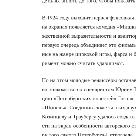
дета­лях вплоть до того, что­бы пока­зат
В 1924 году выхо­дит пер­вая фэк­сов­кая 
на экра­нах появ­ля­ет­ся коме­дия «Миш
же­ствен­ной выра­зи­тель­но­сти и аван­т
первую оче­редь объ­еди­ня­ет эти филь­мы.
ные на жан­ре цир­ко­вой игры, фар­са и ба
ри­мент мож­но счи­тать удавшимся.
Но на этом моло­дые режис­сё­ры оста­нав­л
их зна­ком­ство со сце­на­ри­стом Юри­ем 
цию «Петер­бург­ских пове­стей» Гого­ля.
«Шинель». Соеди­нив сюже­ты этих двух по
Козин­це­ву и Трау­бер­гу уда­лось создать 
сти на экран осо­бен­но­сти автор­ско­го 
ру того само­го Петер­бур­га-Пет­ро­гра­да,