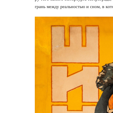
грань меж­ду реаль­но­стью и сном, в кото