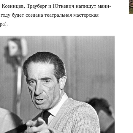
 — Козин­цев, Трау­берг и Ютке­вич напи­шут мани­
2 году будет созда­на теат­раль­ная мастер­ская
ра).