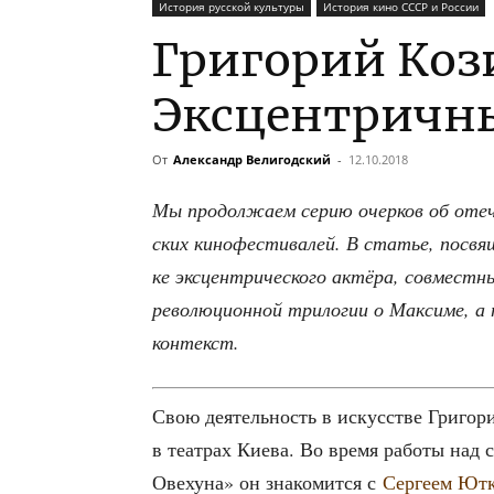
История русской культуры
История кино СССР и России
Григорий Коз
Эксцентричн
От
Александр Велигодский
-
12.10.2018
Мы про­дол­жа­ем серию очер­ков об оте­ч
ских кино­фе­сти­ва­лей. В ста­тье, посвя­
ке экс­цен­три­че­ско­го актё­ра, сов­мест­
рево­лю­ци­он­ной три­ло­гии о Мак­си­ме, 
контекст.
Свою дея­тель­ность в искус­стве Гри­го­
в теат­рах Кие­ва. Во вре­мя рабо­ты над с
Ове­ху­на» он зна­ко­мит­ся с
Сер­ге­ем Ютк