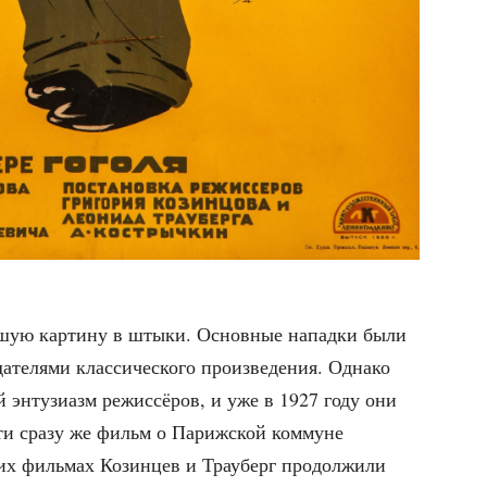
д­шую кар­ти­ну в шты­ки. Основ­ные напад­ки были
­те­ля­ми клас­си­че­ско­го про­из­ве­де­ния. Одна­ко
й энту­зи­азм режис­сё­ров, и уже в 1927 году они
ти сра­зу же фильм о Париж­ской ком­муне
х филь­мах Козин­цев и Трау­берг про­дол­жи­ли