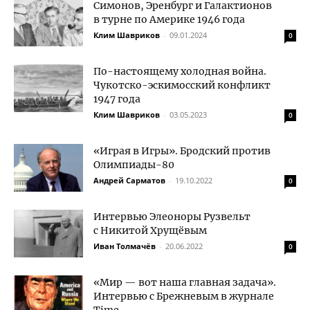
Симонов, Эренбург и Галактионов
в турне по Америке 1946 года
Клим Шавриков
-
09.01.2024
0
По-настоящему холодная война.
Чукотско-эскимосский конфликт
1947 года
Клим Шавриков
-
03.05.2023
0
«Играя в Игры». Бродский против
Олимпиады-80
Андрей Сарматов
-
19.10.2022
0
Интервью Элеоноры Рузвельт
с Никитой Хрущёвым
Иван Толмачёв
-
20.06.2022
0
«Мир — вот наша главная задача».
Интервью с Брежневым в журнале