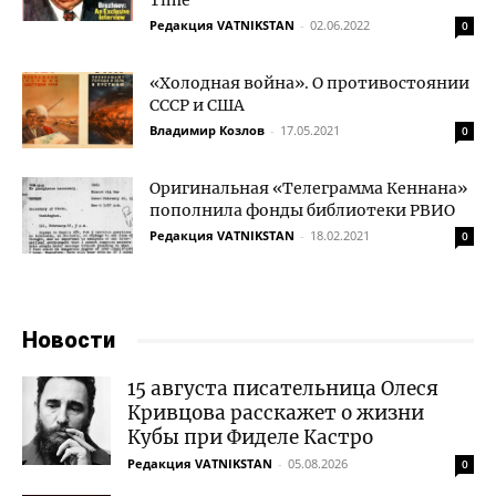
Time
Редакция VATNIKSTAN
-
02.06.2022
0
«Холодная война». О противостоянии
СССР и США
Владимир Козлов
-
17.05.2021
0
Оригинальная «Телеграмма Кеннана»
пополнила фонды библиотеки РВИО
Редакция VATNIKSTAN
-
18.02.2021
0
Новости
15 августа писательница Олеся
Кривцова расскажет о жизни
Кубы при Фиделе Кастро
Редакция VATNIKSTAN
-
05.08.2026
0