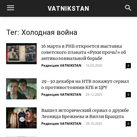
VATNIKSTAN
Тег: Холодная война
16 марта в РНБ откроется выставка
советского плаката «Руки прочь!» об
антиколониальной борьбе
Редакция VATNIKSTAN
-
16.03.2026
0
29–30 декабря на НТВ покажут сериал
о противостоянии КГБ и ЦРУ
Редакция VATNIKSTAN
-
29.12.2025
0
Вышел исторический сериал о дружбе
Леонида Брежнева и Вилли Брандта
Редакция VATNIKSTAN
-
28.10.2025
0