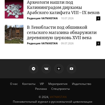
Археологи нашли под
Калининградом дирхамы
Арабского халифата VIII–IX веков
Редакция VATNIKSTAN
-
10.07.2026
0
В Ленобласти под обшивкой
сельского магазина обнаружили
деревянную церковь XVII века
Редакция VATNIKSTAN
-
09.07.2026
0
О нас
Контакты
VIP
Мероприятия
Издательство
Реклама
Спецпроекты
© 2024,
VATNIKSTAN
Познавательный журнал о русскоязычной цивилизации