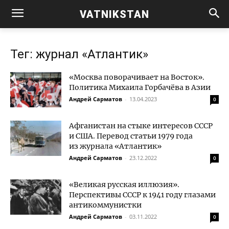
VATNIKSTAN
Тег: журнал «Атлантик»
«Москва поворачивает на Восток».
Политика Михаила Горбачёва в Азии
Андрей Сарматов
-
13.04.2023
0
Афганистан на стыке интересов СССР
и США. Перевод статьи 1979 года
из журнала «Атлантик»
Андрей Сарматов
-
23.12.2022
0
«Великая русская иллюзия».
Перспективы СССР к 1941 году глазами
антикоммунистки
Андрей Сарматов
-
03.11.2022
0