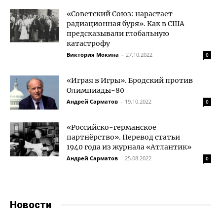
«Советский Союз: нарастает
радиационная буря». Как в США
предсказывали глобальную
катастрофу
Виктория Мокина
-
27.10.2022
0
«Играя в Игры». Бродский против
Олимпиады-80
Андрей Сарматов
-
19.10.2022
0
«Российско-германское
партнёрство». Перевод статьи
1940 года из журнала «Атлантик»
Андрей Сарматов
-
25.08.2022
0
Новости