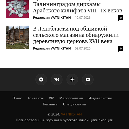
Калининградом дирхамы
Арабского халифата VIII–IX веков
Редакция VATNIKSTAN
-
10.07.2026
0
В Ленобласти под обшивкой
сельского магазина обнаружили
деревянную церковь XVII века
Редакция VATNIKSTAN
-
09.07.2026
0
О нас
Контакты
VIP
Мероприятия
Издательство
Реклама
Спецпроекты
© 2024,
VATNIKSTAN
Познавательный журнал о русскоязычной цивилизации