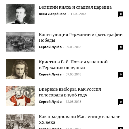
Великий князь и сладкая царевна
Анна Лаврёнова
-
11.09.2018
0
Капитуляция Германии и фотографии
Победы
Сергей Лунёв
-
09.05.2018
0
Кристина Рай. Поэзия угнанной
в Германию девушки
Сергей Лунёв
-
07.05.2018
0
Впервые выборы. Как Россия
голосовала в 1906 году
Сергей Лунёв
-
12.03.2018
0
Как праздновали Масленицу в начале
XX века
Сергей Лунёв
-
13.02.2018