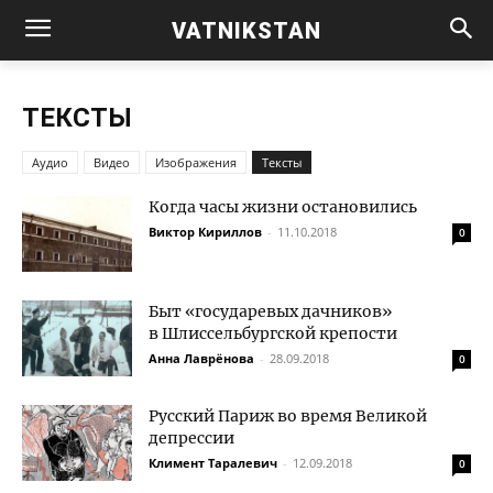
VATNIKSTAN
ТЕКСТЫ
Аудио
Видео
Изображения
Тексты
Когда часы жизни остановились
Виктор Кириллов
-
11.10.2018
0
Быт «государевых дачников»
в Шлиссельбургской крепости
Анна Лаврёнова
-
28.09.2018
0
Русский Париж во время Великой
депрессии
Климент Таралевич
-
12.09.2018
0