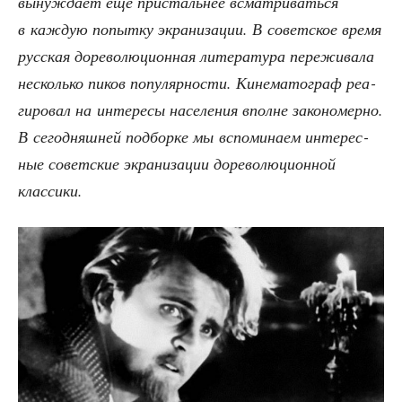
вынуж­да­ет ещё при­сталь­нее всмат­ри­вать­ся
в каж­дую попыт­ку экра­ни­за­ции. В совет­ское вре­мя
рус­ская доре­во­лю­ци­он­ная лите­ра­ту­ра пере­жи­ва­ла
несколь­ко пиков попу­ляр­но­сти. Кине­ма­то­граф реа­
ги­ро­вал на инте­ре­сы насе­ле­ния вполне зако­но­мер­но.
В сего­дняш­ней под­бор­ке мы вспо­ми­на­ем инте­рес­
ные совет­ские экра­ни­за­ции доре­во­лю­ци­он­ной
классики.