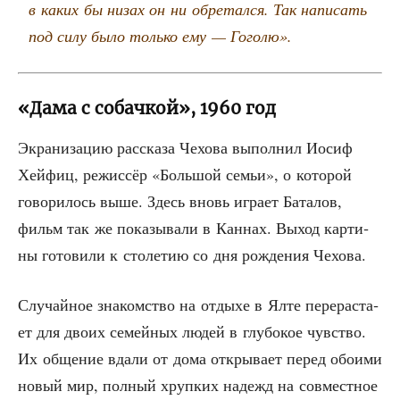
в каких бы низах он ни обре­тал­ся. Так напи­сать
под силу было толь­ко ему — Гоголю».
«Дама с собачкой», 1960 год
Экра­ни­за­цию рас­ска­за Чехо­ва выпол­нил Иосиф
Хей­фиц, режис­сёр «Боль­шой семьи», о кото­рой
гово­ри­лось выше. Здесь вновь игра­ет Бата­лов,
фильм так же пока­зы­ва­ли в Кан­нах. Выход кар­ти­
ны гото­ви­ли к сто­ле­тию со дня рож­де­ния Чехова.
Слу­чай­ное зна­ком­ство на отды­хе в Ялте пере­рас­та­
ет для дво­их семей­ных людей в глу­бо­кое чув­ство.
Их обще­ние вда­ли от дома откры­ва­ет перед обо­и­ми
новый мир, пол­ный хруп­ких надежд на сов­мест­ное