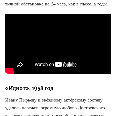
тич­ной обста­нов­ке не 24 часа, как в пье­се, а годы.
«Идиот», 1958 год
Ива­ну Пырье­ву и звёзд­но­му актёр­ско­му соста­ву
уда­лось пере­дать огром­ную любовь Досто­ев­ско­го
к людям «уни­жен­ным и оскорб­лён­ным», стрем­ле­