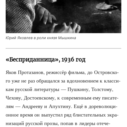
Юрий Яко­влев в роли кня­зя Мышкина
«Бесприданница», 1936 год
Яков Про­та­за­нов, режис­сёр филь­ма, до Ост­ров­ско­
го уже не раз обра­щал­ся за вдох­но­ве­ни­ем к клас­си­
кам рус­ской лите­ра­ту­ры — Пуш­ки­ну, Тол­сто­му,
Чехо­ву, Досто­ев­ско­му, к совре­мен­ным ему писа­те­
лям — Андре­еву и Апух­ти­ну. Ещё в доре­во­лю­ци­
он­ное вре­мя он выпу­стил ряд бли­ста­тель­ных экра­
ни­за­ций рус­ской про­зы, попав в лиде­ры оте­че­