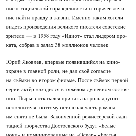
ние к соци­аль­ной спра­вед­ли­во­сти и горя­чее жела­
ние най­ти прав­ду в жиз­ни. Имен­но таким хоте­ли
видеть про­из­ве­де­ния вели­ко­го писа­те­ля совет­ские
зри­те­ли — в 1958 году «Иди­от» стал лиде­ром про­
ка­та, собрав в залах 38 мил­ли­о­нов человек.
Юрий Яко­влев, впер­вые появив­ший­ся на кино­
экране в глав­ной роли, не дал своё согла­сие
на съём­ки во вто­ром филь­ме. После съё­мок пер­вой
серии актёр нахо­дил­ся в тяжё­лом душев­ном состо­я­
нии. Пырьев отка­зал­ся при­нять на роль дру­го­го
испол­ни­те­ля, поэто­му осталь­ная часть рома­на
им сня­та не была. Закон­чен­ной режис­сёр­ской адап­
та­ци­ей твор­че­ства Досто­ев­ско­го будут «Белые
ночи» и номи­ни­ро­ван­ные на «Оскар» «Бра­тья