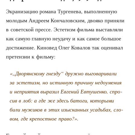
Экра­ни­за­цию рома­на Тур­ге­не­ва, выпол­нен­ную
моло­дым Андре­ем Кон­ча­лов­ским, дво­я­ко при­ня­ли
в совет­ской прес­се. Эсте­тизм филь­ма выстав­ля­ли
как самую глав­ную неуда­чу и как самое боль­шое
дости­же­ние. Кино­вед Олег Кова­лов так оце­ни­вал
пре­тен­зии к фильму:
«„Дво­рян­ско­му гнез­ду“ друж­но выго­ва­ри­ва­ли
за эсте­тизм, но истин­ную при­чи­ну недо­уме­ния
и непри­я­тия выра­зил Евге­ний Евту­шен­ко, спро­
сив в лоб: а где же здесь бато­ги, кото­ры­ми
били мужи­ков в этих изыс­кан­ных усадь­бах, сло­
вом, где кре­пост­ное право?».