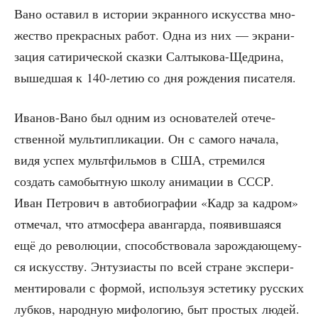
Вано оста­вил в исто­рии экран­но­го искус­ства мно­
же­ство пре­крас­ных работ. Одна из них — экра­ни­
за­ция сати­ри­че­ской сказ­ки Сал­ты­ко­ва-Щед­ри­на,
вышед­шая к 140-летию со дня рож­де­ния писателя.
Ива­нов-Вано был одним из осно­ва­те­лей оте­че­
ствен­ной муль­ти­пли­ка­ции. Он с само­го нача­ла,
видя успех мульт­филь­мов в США, стре­мил­ся
создать само­быт­ную шко­лу ани­ма­ции в СССР.
Иван Пет­ро­вич в авто­био­гра­фии «Кадр за кад­ром»
отме­чал, что атмо­сфе­ра аван­гар­да, появив­ша­я­ся
ещё до рево­лю­ции, спо­соб­ство­ва­ла зарож­да­ю­ще­му­
ся искус­ству. Энту­зи­а­сты по всей стране экс­пе­ри­
мен­ти­ро­ва­ли с фор­мой, исполь­зуя эсте­ти­ку рус­ских
луб­ков, народ­ную мифо­ло­гию, быт про­стых людей.