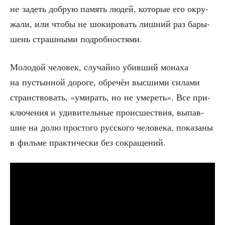
не задеть доб­рую память людей, кото­рые его окру­
жа­ли, или что­бы не шоки­ро­вать лиш­ний раз бары­
шень страш­ны­ми подробностями.
Моло­дой чело­век, слу­чай­но убив­ший мона­ха
на пустын­ной доро­ге, обре­чён выс­ши­ми сила­ми
стран­ство­вать, «уми­рать, но не уме­реть». Все при­
клю­че­ния и уди­ви­тель­ные про­ис­ше­ствия, выпав­
шие на долю про­сто­го рус­ско­го чело­ве­ка, пока­за­ны
в филь­ме прак­ти­че­ски без сокращений.