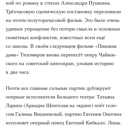
ной по рома­ну в сти­хах Алек­сандра Пуш­ки­на.
Трёх­ча­со­вую сце­ни­че­скую поста­нов­ку пере­ло­жи­ли
на почти полу­то­ра­ча­со­вой фильм. Это было очень
удач­ное упро­ще­ние без поте­ри смыс­ла и основ­ных
сюжет­ных кон­флик­тов, извест­ных всем ещё
со шко­лы. В сво­ём сле­ду­ю­щем филь­ме «Пико­вая
дама» Тихо­ми­ров вновь пере­не­сёт опе­ру Чай­ков­
ско­го на совет­ский кино­экран, уло­жив исто­рию
в два часа.
Почти все глав­ные соль­ные пар­тии дуб­ли­ру­ют
опер­ные испол­ни­те­ли Боль­шо­го теат­ра: Татья­на
Лари­на (Ари­ад­на Шен­ге­лая на экране) поёт голо­
сом Гали­ны Виш­нев­ской, пар­тию Евге­ния Оне­ги­на
испол­ня­ет опер­ный певец Евге­ний Киб­ка­ло. Лишь