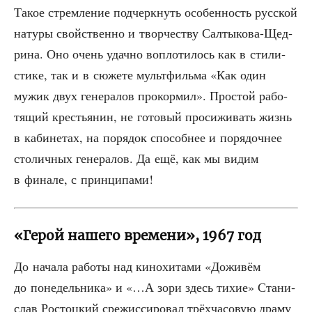
Такое стрем­ле­ние под­черк­нуть осо­бен­ность рус­ской
нату­ры свой­ствен­но и твор­че­ству Сал­ты­ко­ва-Щед­
ри­на. Оно очень удач­но вопло­ти­лось как в сти­ли­
сти­ке, так и в сюже­те мульт­филь­ма «Как один
мужик двух гене­ра­лов про­кор­мил». Про­стой рабо­
тя­щий кре­стья­нин, не гото­вый про­си­жи­вать жизнь
в каби­не­тах, на поря­док спо­соб­нее и поря­доч­нее
сто­лич­ных гене­ра­лов. Да ещё, как мы видим
в фина­ле, с принципами!
«Герой нашего времени», 1967 год
До нача­ла рабо­ты над кино­хи­та­ми «Дожи­вём
до поне­дель­ни­ка» и «…А зори здесь тихие» Ста­ни­
слав Ростоц­кий сре­жис­си­ро­вал трёх­ча­со­вую дра­му