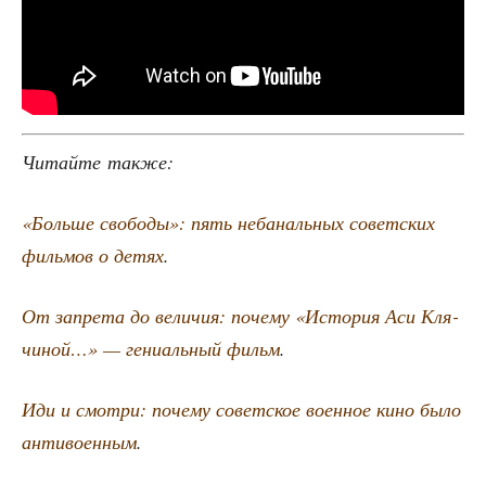
Читай­те также:
«Боль­ше сво­бо­ды»: пять неба­наль­ных совет­ских
филь­мов о детях
.
От запре­та до вели­чия: поче­му «Исто­рия Аси Кля­
чи­ной…» — гени­аль­ный фильм
.
Иди и смот­ри: поче­му совет­ское воен­ное кино было
анти­во­ен­ным
.