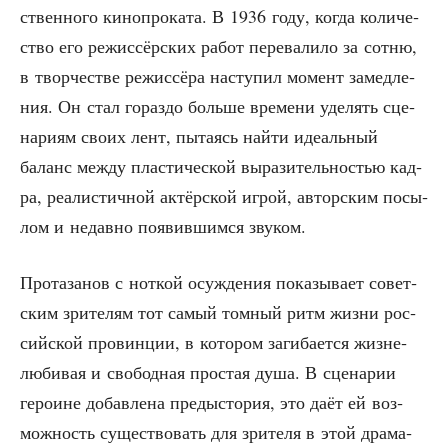
ствен­но­го кино­про­ка­та. В 1936 году, когда коли­че­
ство его режис­сёр­ских работ пере­ва­ли­ло за сот­ню,
в твор­че­стве режис­сё­ра насту­пил момент замед­ле­
ния. Он стал гораз­до боль­ше вре­ме­ни уде­лять сце­
на­ри­ям сво­их лент, пыта­ясь най­ти иде­аль­ный
баланс меж­ду пла­сти­че­ской выра­зи­тель­но­стью кад­
ра, реа­ли­стич­ной актёр­ской игрой, автор­ским посы­
лом и недав­но появив­шим­ся звуком.
Про­та­за­нов с нот­кой осуж­де­ния пока­зы­ва­ет совет­
ским зри­те­лям тот самый том­ный ритм жиз­ни рос­
сий­ской про­вин­ции, в кото­ром заги­ба­ет­ся жиз­не­
лю­би­вая и сво­бод­ная про­стая душа. В сце­на­рии
геро­ине добав­ле­на предыс­то­рия, это даёт ей воз­
мож­ность суще­ство­вать для зри­те­ля в этой дра­ма­