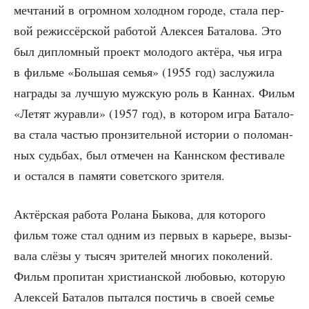
меч­та­ний в огром­ном холод­ном горо­де, ста­ла пер­
вой режис­сёр­ской рабо­той Алек­сея Бата­ло­ва. Это
был диплом­ный про­ект моло­до­го актё­ра, чья игра
в филь­ме «Боль­шая семья» (1955 год) заслу­жи­ла
награ­ды за луч­шую муж­скую роль в Кан­нах. Фильм
«Летят журав­ли» (1957 год), в кото­ром игра Бата­ло­
ва ста­ла частью прон­зи­тель­ной исто­рии о поло­ман­
ных судь­бах, был отме­чен на Канн­ском фести­ва­ле
и остал­ся в памя­ти совет­ско­го зрителя.
Актёр­ская рабо­та Рола­на Быко­ва, для кото­ро­го
фильм тоже стал одним из пер­вых в карье­ре, вызы­
ва­ла слё­зы у тысяч зри­те­лей мно­гих поко­ле­ний.
Фильм про­пи­тан хри­сти­ан­ской любо­вью, кото­рую
Алек­сей Бата­лов пытал­ся постичь в сво­ей семье