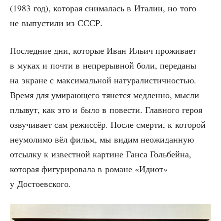
(1983 год), кото­рая сни­ма­лась в Ита­лии, но того
не выпу­сти­ли из СССР.
Послед­ние дни, кото­рые Иван Ильич про­жи­ва­ет
в муках и почти в непре­рыв­ной боли, пере­да­ны
на экране с мак­си­маль­ной нату­ра­ли­стич­но­стью.
Вре­мя для уми­ра­ю­ще­го тянет­ся мед­лен­но, мыс­ли
плы­вут, как это и было в пове­сти. Глав­но­го героя
озву­чи­ва­ет сам режис­сёр. После смер­ти, к кото­рой
неумо­ли­мо вёл фильм, мы видим неожи­дан­ную
отсыл­ку к извест­ной кар­тине Ган­са Голь­бей­на,
кото­рая фигу­ри­ро­ва­ла в романе «Иди­от»
у Достоевского.