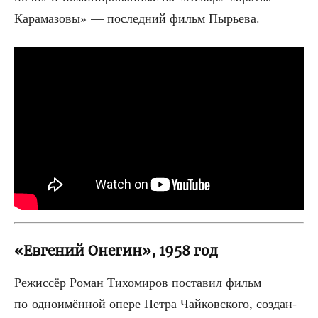
Кара­ма­зо­вы» — послед­ний фильм Пырьева.
«Евгений Онегин», 1958 год
Режис­сёр Роман Тихо­ми­ров поста­вил фильм
по одно­имён­ной опе­ре Пет­ра Чай­ков­ско­го, создан­