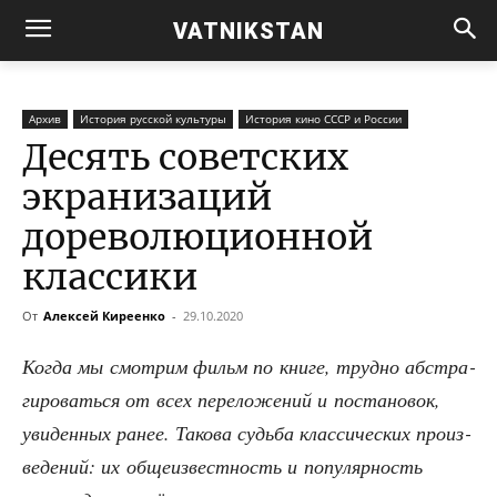
VATNIKSTAN
Архив
История русской культуры
История кино СССР и России
Десять советских
экранизаций
дореволюционной
классики
От
Алексей Киреенко
-
29.10.2020
Когда мы смот­рим фильм по кни­ге, труд­но абстра­
ги­ро­вать­ся от всех пере­ло­же­ний и поста­но­вок,
уви­ден­ных ранее. Тако­ва судь­ба клас­си­че­ских про­из­
ве­де­ний: их обще­из­вест­ность и попу­ляр­ность