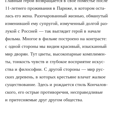
Глав­ный герой воз­вра­ща­ет­ся в своё поме­стье после
11-лет­не­го про­жи­ва­ния в Пари­же, в кото­ром оста­
лась его жена. Разо­ча­ро­ван­ный жиз­нью, обма­ну­тый
изме­нив­шей ему супру­гой, изму­чен­ный дол­гой раз­
лу­кой с Рос­си­ей — так выгля­дит герой в нача­ле
филь­ма. Мно­гое в филь­ме постро­е­но на кон­тра­сте:
с одной сто­ро­ны мы видим кра­си­вый, изыс­кан­ный
мир дво­рян. Тут цве­ты, высо­ко­пар­ные ком­пли­мен­
ты, тон­кость чувств и глу­бо­кое вос­при­я­тие искус­
ства и фило­со­фии. С дру­гой сто­ро­ны — мир рус­
ских дере­вень, в кото­рых кре­стьяне вла­чат жал­кое
суще­ство­ва­ние. Здесь и рож­да­ет­ся стиль Кон­ча­лов­
ско­го, его ост­рые про­ти­во­ре­чия, неспра­вед­ли­вые
и при­тес­ня­е­мые друг дру­гом общества.