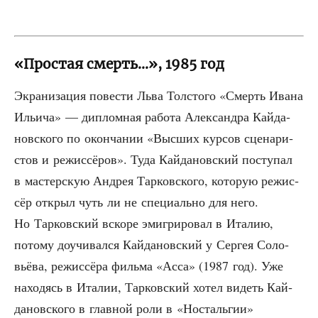
«Простая смерть…», 1985 год
Экра­ни­за­ция пове­сти Льва Тол­сто­го «Смерть Ива­на
Ильи­ча» — диплом­ная рабо­та Алек­сандра Кай­да­
нов­ско­го по окон­ча­нии «Выс­ших кур­сов сце­на­ри­
стов и режис­сё­ров». Туда Кай­да­нов­ский посту­пал
в мастер­скую Андрея Тар­ков­ско­го, кото­рую режис­
сёр открыл чуть ли не спе­ци­аль­но для него.
Но Тар­ков­ский вско­ре эми­гри­ро­вал в Ита­лию,
пото­му доучи­вал­ся Кай­да­нов­ский у Сер­гея Соло­
вьё­ва, режис­сё­ра филь­ма «Асса» (1987 год). Уже
нахо­дясь в Ита­лии, Тар­ков­ский хотел видеть Кай­
да­нов­ско­го в глав­ной роли в «Носталь­гии»