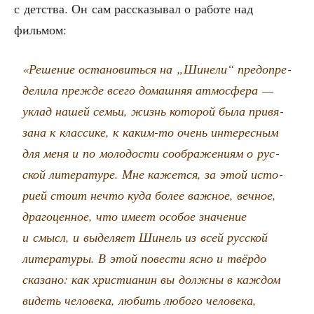
с дет­ства. Он сам рас­ска­зы­вал о рабо­те над
фильмом:
«Реше­ние оста­но­вить­ся на „Шине­ли“ пред­опре­
де­ли­ла преж­де все­го домаш­няя атмо­сфе­ра —
уклад нашей семьи, жизнь кото­рой была при­вя­
за­на к клас­си­ке, к каким-то очень инте­рес­ным
для меня и по моло­до­сти сооб­ра­же­ни­ям о рус­
ской лите­ра­ту­ре. Мне кажет­ся, за этой исто­
ри­ей сто­ит нечто куда более важ­ное, веч­ное,
дра­го­цен­ное, что име­ет осо­бое зна­че­ние
и смысл, и выде­ля­ет Шинель из всей рус­ской
лите­ра­ту­ры. В этой пове­сти ясно и твёр­до
ска­за­но: как хри­сти­а­нин вы долж­ны в каж­дом
видеть чело­ве­ка, любить любо­го чело­ве­ка,