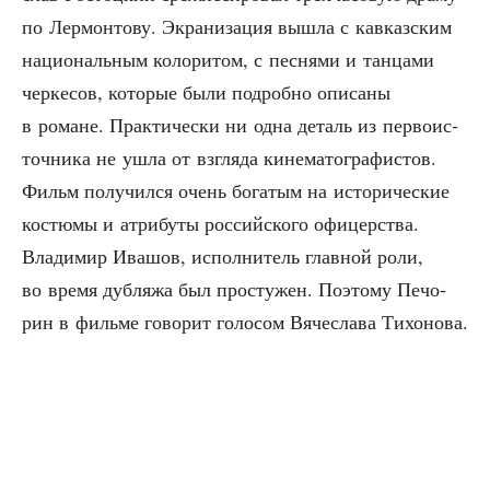
по Лер­мон­то­ву. Экра­ни­за­ция вышла с кав­каз­ским
наци­о­наль­ным коло­ри­том, с пес­ня­ми и тан­ца­ми
чер­ке­сов, кото­рые были подроб­но опи­са­ны
в романе. Прак­ти­че­ски ни одна деталь из пер­во­ис­
точ­ни­ка не ушла от взгля­да кине­ма­то­гра­фи­стов.
Фильм полу­чил­ся очень бога­тым на исто­ри­че­ские
костю­мы и атри­бу­ты рос­сий­ско­го офицерства.
Вла­ди­мир Ива­шов, испол­ни­тель глав­ной роли,
во вре­мя дуб­ля­жа был про­сту­жен. Поэто­му Печо­
рин в филь­ме гово­рит голо­сом Вяче­сла­ва Тихонова.