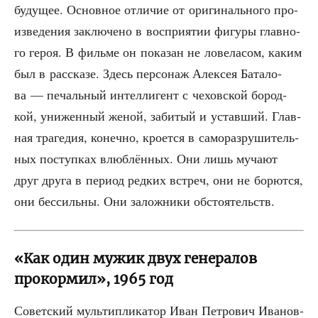
буду­щее. Основ­ное отли­чие от ори­ги­наль­но­го про­
из­ве­де­ния заклю­че­но в вос­при­я­тии фигу­ры глав­но­
го героя. В филь­ме он пока­зан не лове­ла­сом, каким
был в рас­ска­зе. Здесь пер­со­наж Алек­сея Бата­ло­
ва — печаль­ный интел­ли­гент с чехов­ской бород­
кой, уни­жен­ный женой, заби­тый и устав­ший. Глав­
ная тра­ге­дия, конеч­но, кро­ет­ся в само­раз­ру­ши­тель­
ных поступ­ках влюб­лён­ных. Они лишь муча­ют
друг дру­га в пери­од ред­ких встреч, они не борют­ся,
они бес­силь­ны. Они залож­ни­ки обстоятельств.
«Как один мужик двух генералов
прокормил», 1965 год
Совет­ский муль­ти­пли­ка­тор Иван Пет­ро­вич Ива­нов-