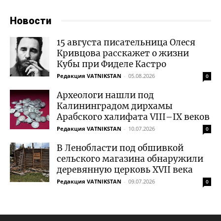
Новости
15 августа писательница Олеся
Кривцова расскажет о жизни
Кубы при Фиделе Кастро
Редакция VATNIKSTAN
-
05.08.2026
0
Археологи нашли под
Калининградом дирхамы
Арабского халифата VIII–IX веков
Редакция VATNIKSTAN
-
10.07.2026
0
В Ленобласти под обшивкой
сельского магазина обнаружили
деревянную церковь XVII века
Редакция VATNIKSTAN
-
09.07.2026
0