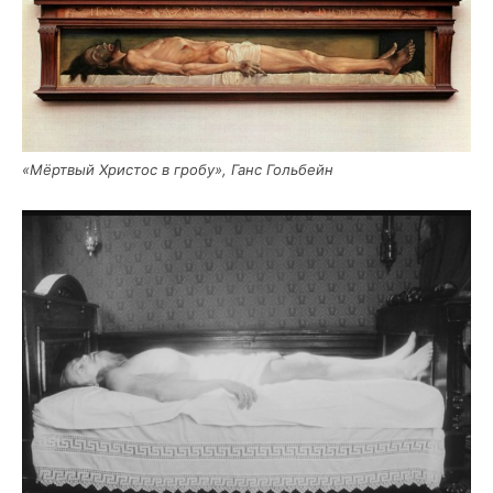
«Мёрт­вый Хри­стос в гро­бу», Ганс Гольбейн