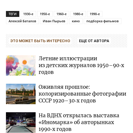
ТЕГИ
1930-е
1950-е
1960-е
1980-е
1990-е
Алексей Баталов
Иван Пырьев
кино
подборка фильмов
ЭТО МОЖЕТ БЫТЬ ИНТЕРЕСНО
ЕЩЕ ОТ АВТОРА
Летние иллюстрации
из детских журналов 1950–90‑х
годов
Оживляя прошлое:
колоризированные фотографии
СССР 1920–30‑х годов
На ВДНХ открылась выставка
«Иномарка» об авторынках
1990‑х годов