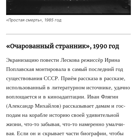
«Про­стая смерть», 1985 год
«Очарованный странник», 1990 год
Экра­ни­за­цию пове­сти Лес­ко­ва режис­сёр Ири­на
Поплав­ская мон­ти­ро­ва­ла в самый послед­ний год
суще­ство­ва­ния СССР. При­ём рас­ска­за в рас­ска­зе,
исполь­зо­ван­ный в лите­ра­тур­ном источ­ни­ке, удач­но
вопло­ща­ет­ся и в кино­адап­та­ции. Иван Фля­гин
(Алек­сандр Михай­лов) рас­ска­зы­ва­ет дамам и гос­
по­дам на кораб­ле исто­рию сво­ей уди­ви­тель­ной
жиз­ни, что-то забы­вая, что-то наме­рен­но умал­чи­
вая. Если он и скры­ва­ет части био­гра­фии, что­бы