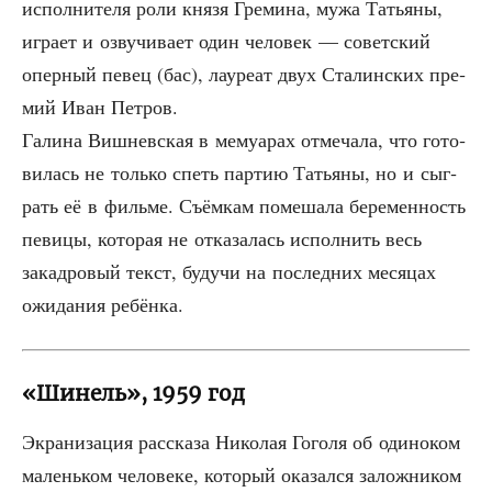
испол­ни­те­ля роли кня­зя Гре­ми­на, мужа Татья­ны,
игра­ет и озву­чи­ва­ет один чело­век — совет­ский
опер­ный певец (бас), лау­ре­ат двух Ста­лин­ских пре­
мий Иван Петров.
Гали­на Виш­нев­ская в мему­а­рах отме­ча­ла, что гото­
ви­лась не толь­ко спеть пар­тию Татья­ны, но и сыг­
рать её в филь­ме. Съём­кам поме­ша­ла бере­мен­ность
певи­цы, кото­рая не отка­за­лась испол­нить весь
закад­ро­вый текст, будучи на послед­них меся­цах
ожи­да­ния ребёнка.
«Шинель», 1959 год
Экра­ни­за­ция рас­ска­за Нико­лая Гого­ля об оди­но­ком
малень­ком чело­ве­ке, кото­рый ока­зал­ся залож­ни­ком