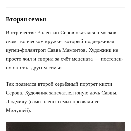
Вторая семья
В отро­че­стве Вален­тин Серов ока­зал­ся в мос­ков­
ском твор­че­ском круж­ке, кото­рый под­дер­жи­вал
купец-филан­троп Сав­ва Мамон­тов. Худож­ник не
про­сто жил и тво­рил за счёт меце­на­та — посте­пен­
но он стал дру­гом семьи.
Так появил­ся вто­рой серьёз­ный порт­рет кисти
Серо­ва. Худож­ник запе­чат­лел юную дочь Сав­вы,
Люд­ми­лу (сами чле­ны семьи про­зва­ли её
Милушей).