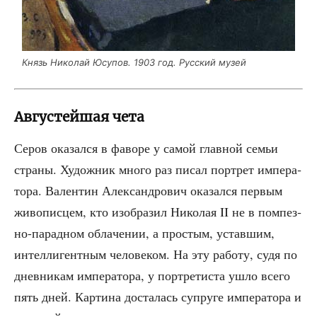
Князь Нико­лай Юсу­пов. 1903 год. Рус­ский музей
Августейшая чета
Серов ока­зал­ся в фаво­ре у самой глав­ной семьи
стра­ны. Худож­ник мно­го раз писал порт­рет импе­ра­
то­ра. Вален­тин Алек­сан­дро­вич ока­зал­ся пер­вым
живо­пис­цем, кто изоб­ра­зил Нико­лая II не в пом­пез­
но-парад­ном обла­че­нии, а про­стым, устав­шим,
интел­ли­гент­ным чело­ве­ком. На эту рабо­ту, судя по
днев­ни­кам импе­ра­то­ра, у порт­ре­ти­ста ушло все­го
пять дней. Кар­ти­на доста­лась супру­ге импе­ра­то­ра и