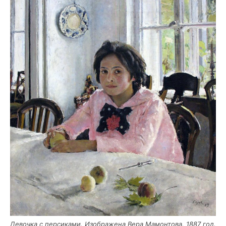
Девоч­ка с пер­си­ка­ми. Изоб­ра­же­на Вера Мамон­то­ва. 1887 год.