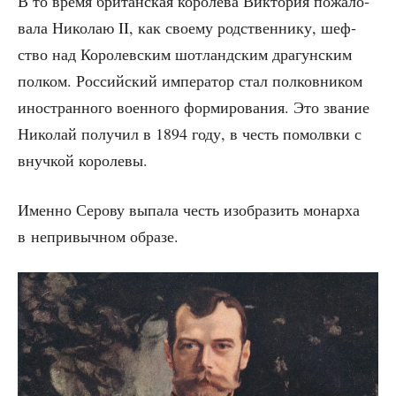
В то вре­мя бри­тан­ская коро­ле­ва Вик­то­рия пожа­ло­
ва­ла Нико­лаю II, как сво­е­му род­ствен­ни­ку, шеф­
ство над Коро­лев­ским шот­ланд­ским дра­гун­ским
пол­ком. Рос­сий­ский импе­ра­тор стал пол­ков­ни­ком
ино­стран­но­го воен­но­го фор­ми­ро­ва­ния. Это зва­ние
Нико­лай полу­чил в 1894 году, в честь помолв­ки с
внуч­кой королевы.
Имен­но Серо­ву выпа­ла честь изоб­ра­зить монар­ха
в непри­выч­ном образе.