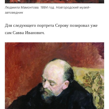
Люд­ми­ла Мамон­то­ва. 1884 год. Нов­го­род­ский музей-
заповедник
Для сле­ду­ю­ще­го порт­ре­та Серо­ву пози­ро­вал уже
сам Сав­ва Иванович.