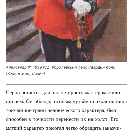
Алек­сандр III. 1899 год. Коро­лев­ский лейб-гвар­дии полк
(Копен­га­ген, Дания)
Серов оста­ёт­ся для нас не про­сто масте­ром-живо­
пис­цем. Он обла­дал осо­бым чутьём пси­хо­ло­га, видя
тон­чай­шие гра­ни чело­ве­че­ско­го харак­те­ра, был
спо­со­бен в точ­но­сти пере­не­сти их на холст. Его
мяг­кий харак­тер помо­гал лег­ко обра­щать заказ­чи­