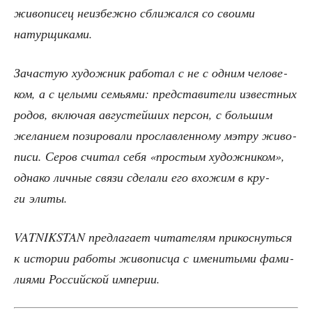
живо­пи­сец неиз­беж­но сбли­жал­ся со сво­и­ми
натурщиками.
Зача­стую худож­ник рабо­тал с не с одним чело­ве­
ком, а с целы­ми семья­ми: пред­ста­ви­те­ли извест­ных
родов, вклю­чая авгу­стей­ших пер­сон, с боль­шим
жела­ни­ем пози­ро­ва­ли про­слав­лен­но­му мэт­ру живо­
пи­си. Серов счи­тал себя «про­стым худож­ни­ком»,
одна­ко лич­ные свя­зи сде­ла­ли его вхо­жим в кру­
ги элиты.
VATNIKSTAN пред­ла­га­ет чита­те­лям при­кос­нуть­ся
к исто­рии рабо­ты живо­пис­ца с име­ни­ты­ми фами­
ли­я­ми Рос­сий­ской империи.