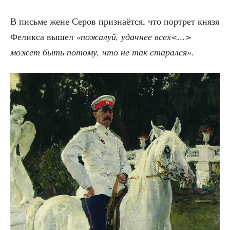
В пись­ме жене Серов при­зна­ёт­ся, что порт­рет кня­зя
Фелик­са вышел
«пожа­луй, удач­нее всех<…>
может быть пото­му, что не так старался»
‎.