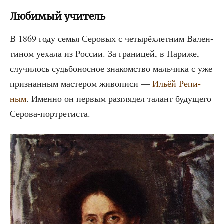
Любимый учитель
В 1869 году семья Серо­вых с четы­рёх­лет­ним Вален­
ти­ном уеха­ла из Рос­сии. За гра­ни­цей, в Пари­же,
слу­чи­лось судь­бо­нос­ное зна­ком­ство маль­чи­ка с уже
при­знан­ным масте­ром живо­пи­си —
Ильёй Репи­
ным
. Имен­но он пер­вым раз­гля­дел талант буду­ще­го
Серова-портретиста.