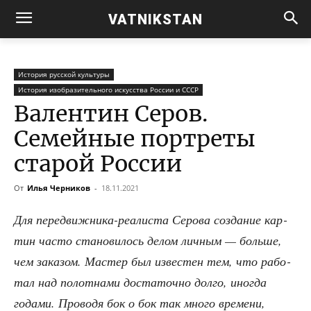
VATNIKSTAN
История русской культуры
История изобразительного искусства России и СССР
Валентин Серов.
Семейные портреты
старой России
От
Илья Черников
-
18.11.2021
Для пере­движ­ни­ка-реа­ли­ста Серо­ва созда­ние кар­
тин часто ста­но­ви­лось делом лич­ным — боль­ше,
чем зака­зом. Мастер был изве­стен тем, что рабо­
тал над полот­на­ми доста­точ­но дол­го, ино­гда
года­ми. Про­во­дя бок о бок так мно­го вре­ме­ни,