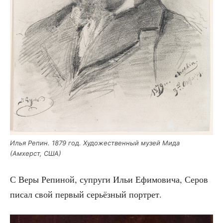
Илья Репин. 1879 год. Худо­же­ствен­ный музей Мида
(Амхерст, США)
С Веры Репи­ной, супру­ги Ильи Ефи­мо­ви­ча, Серов
писал свой пер­вый серьёз­ный портрет.