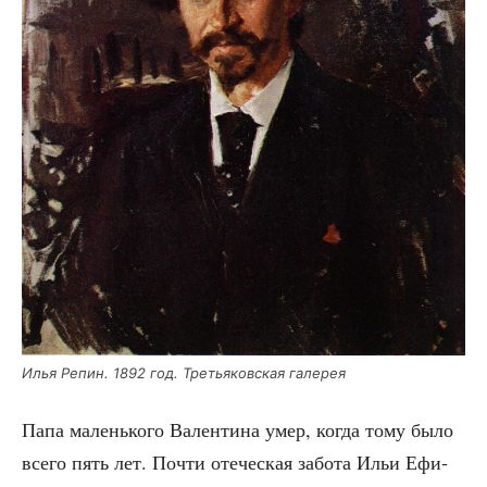
Илья Репин. 1892 год. Тре­тья­ков­ская галерея
Папа малень­ко­го Вален­ти­на умер, когда тому было
все­го пять лет. Почти оте­че­ская забо­та Ильи Ефи­