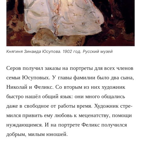
Кня­ги­ня Зина­и­да Юсу­по­ва. 1902 год. Рус­ский музей
Серов полу­чил зака­зы на порт­ре­ты для всех чле­нов
семьи Юсу­по­вых. У гла­вы фами­лии было два сына,
Нико­лай и Феликс. Со вто­рым из них худож­ник
быст­ро нашёл общий язык: они мно­го обща­лись
даже в сво­бод­ное от рабо­ты вре­мя. Худож­ник стре­
мил­ся при­вить ему любовь к меце­нат­ству, помо­щи
нуж­да­ю­щим­ся. И на порт­ре­те Феликс полу­чил­ся
доб­рым, милым юношей.