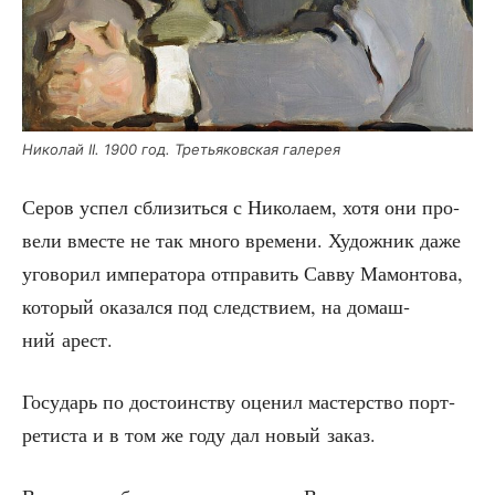
Нико­лай II. 1900 год. Тре­тья­ков­ская галерея
Серов успел сбли­зить­ся с Нико­ла­ем, хотя они про­
ве­ли вме­сте не так мно­го вре­ме­ни. Худож­ник даже
уго­во­рил импе­ра­то­ра отпра­вить Сав­ву Мамон­то­ва,
кото­рый ока­зал­ся под след­стви­ем, на домаш­
ний арест.
Госу­дарь по досто­ин­ству оце­нил мастер­ство порт­
ре­ти­ста и в том же году дал новый заказ.