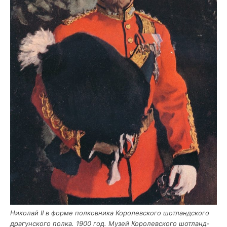
Нико­лай II в фор­ме пол­ков­ни­ка Коро­лев­ско­го шот­ланд­ско­го
дра­гун­ско­го пол­ка. 1900 год. Музей Коро­лев­ско­го шот­ланд­