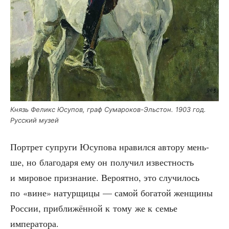
Князь Феликс Юсу­пов, граф Сума­ро­ков-Эль­стон. 1903 год.
Рус­ский музей
Порт­рет супру­ги Юсу­по­ва нра­вил­ся авто­ру мень­
ше, но бла­го­да­ря ему он полу­чил извест­ность
и миро­вое при­зна­ние. Веро­ят­но, это слу­чи­лось
по «вине» натур­щи­цы — самой бога­той жен­щи­ны
Рос­сии, при­бли­жён­ной к тому же к семье
императора.