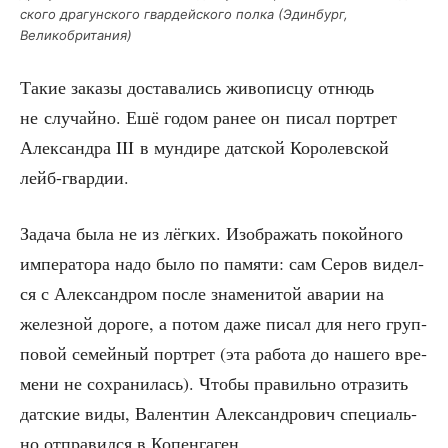
ско­го дра­гун­ско­го гвар­дей­ско­го пол­ка (Эдин­бург,
Великобритания)
Такие зака­зы доста­ва­лись живо­пис­цу отнюдь
не слу­чай­но. Ешё годом ранее он писал порт­рет
Алек­сандра III в мун­ди­ре дат­ской Коро­лев­ской
лейб-гвардии.
Зада­ча была не из лёг­ких. Изоб­ра­жать покой­но­го
импе­ра­то­ра надо было по памя­ти: сам Серов видел­
ся с Алек­сан­дром после зна­ме­ни­той ава­рии на
желез­ной доро­ге, а потом даже писал для него груп­
по­вой семей­ный порт­рет (эта рабо­та до наше­го вре­
ме­ни не сохра­ни­лась). Что­бы пра­виль­но отра­зить
дат­ские виды, Вален­тин Алек­сан­дро­вич спе­ци­аль­
но отпра­вил­ся в Копенгаген.