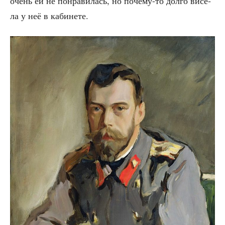
очень ей не понра­ви­лась, но поче­му-то дол­го висе­
ла у неё в кабинете.