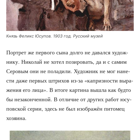
Князь Феликс Юсу­пов. 1903 год. Рус­ский музей
Порт­рет же пер­во­го сына дол­го не давал­ся худож­
ни­ку. Нико­лай не хотел пози­ро­вать, да и с самим
Серо­вым они не пола­ди­ли. Худож­ник не мог нане­
сти даже пер­вых штри­хов из-за «каприз­но­сти выра­
же­ния его лица»‎. В ито­ге кар­ти­на вышла как буд­то
бы неза­кон­чен­ной. В отли­чие от дру­гих работ юсу­
по­в­ской серии, здесь не был изоб­ра­жён пито­мец
хозяина.