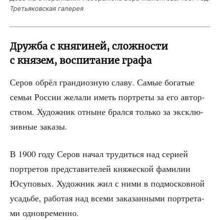
Тре­тья­ков­ская галерея
Дружба с княгиней, сложности
с князем, воспитание графа
Серов обрёл гран­ди­оз­ную сла­ву. Самые бога­тые
семьи Рос­сии жела­ли иметь порт­ре­ты за его автор­
ством. Худож­ник отныне брал­ся толь­ко за экс­клю­
зив­ные заказы.
В 1900 году Серов начал тру­дить­ся над сери­ей
порт­ре­тов пред­ста­ви­те­лей кня­же­ской фами­лии
Юсу­по­вых. Худож­ник жил с ними в под­мос­ков­ной
усадь­бе, рабо­тая над все­ми зака­зан­ны­ми порт­ре­та­
ми одновременно.