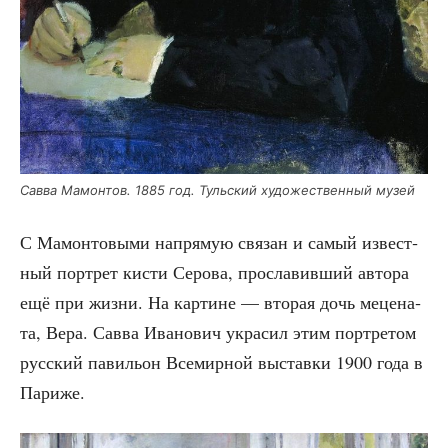
Сав­ва Мамон­тов. 1885 год. Туль­ский худо­же­ствен­ный музей
С Мамон­то­вы­ми напря­мую свя­зан и самый извест­
ный порт­рет кисти Серо­ва, про­сла­вив­ший авто­ра
ещё при жиз­ни. На кар­тине — вто­рая дочь меце­на­
та, Вера. Сав­ва Ива­но­вич укра­сил этим порт­ре­том
рус­ский пави­льон Все­мир­ной выстав­ки 1900 года в
Париже.