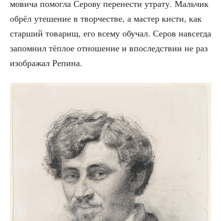
мо­ви­ча помог­ла Серо­ву пере­не­сти утра­ту. Маль­чик
обрёл уте­ше­ние в твор­че­стве, а мастер кисти, как
стар­ший това­рищ, его все­му обу­чал. Серов навсе­гда
запом­нил тёп­лое отно­ше­ние и впо­след­ствии не раз
изоб­ра­жал Репина.