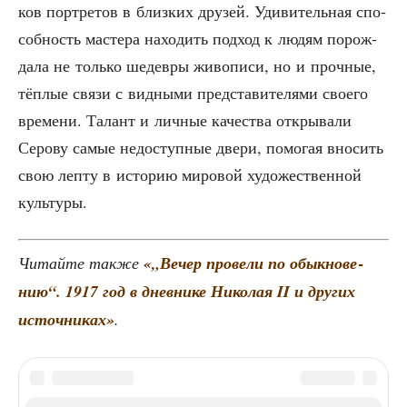
ков порт­ре­тов в близ­ких дру­зей. Уди­ви­тель­ная спо­
соб­ность масте­ра нахо­дить под­ход к людям порож­
да­ла не толь­ко шедев­ры живо­пи­си, но и проч­ные,
тёп­лые свя­зи с вид­ны­ми пред­ста­ви­те­ля­ми сво­е­го
вре­ме­ни. Талант и лич­ные каче­ства откры­ва­ли
Серо­ву самые недо­ступ­ные две­ри, помо­гая вно­сить
свою леп­ту в исто­рию миро­вой худо­же­ствен­ной
культуры.
Читай­те так­же
«„Вечер про­ве­ли по обык­но­ве­
нию“. 1917 год в днев­ни­ке Нико­лая II и дру­гих
источ­ни­ках»
.