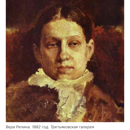
Вера Репи­на. 1882 год. Тре­тья­ков­ская галерея