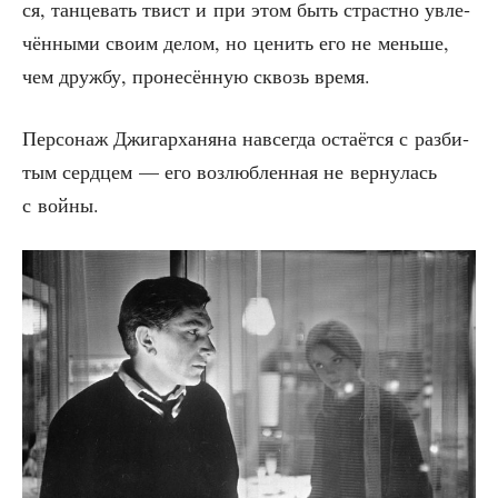
ся, тан­це­вать твист и при этом быть страст­но увле­
чён­ны­ми сво­им делом, но ценить его не мень­ше,
чем друж­бу, про­не­сён­ную сквозь время.
Пер­со­наж Джи­гар­ха­ня­на навсе­гда оста­ёт­ся с раз­би­
тым серд­цем — его воз­люб­лен­ная не вер­ну­лась
с войны.