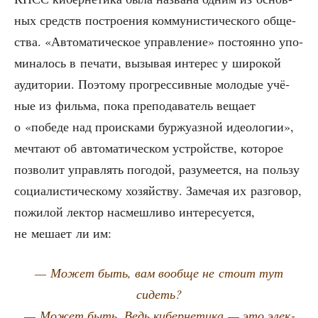
ных средств постро­е­ния ком­му­ни­сти­че­ско­го обще­
ства. «Авто­ма­ти­че­ское управ­ле­ние» посто­ян­но упо­
ми­на­лось в печа­ти, вызы­вая инте­рес у широ­кой
ауди­то­рии. Поэто­му про­грес­сив­ные моло­дые учё­
ные из филь­ма, пока пре­по­да­ва­тель веща­ет
о «побе­де над про­ис­ка­ми бур­жу­аз­ной идео­ло­гии»,
меч­та­ют об авто­ма­ти­че­ском устрой­стве, кото­рое
поз­во­лит управ­лять пого­дой, разу­ме­ет­ся, на поль­зу
соци­а­ли­сти­че­ско­му хозяй­ству. Заме­чая их раз­го­вор,
пожи­лой лек­тор насмеш­ли­во инте­ре­су­ет­ся,
не меша­ет ли им:
— Может быть, вам вооб­ще не сто­ит тут
сидеть?
— Может быть. Ведь кибер­не­ти­ка — это элек­