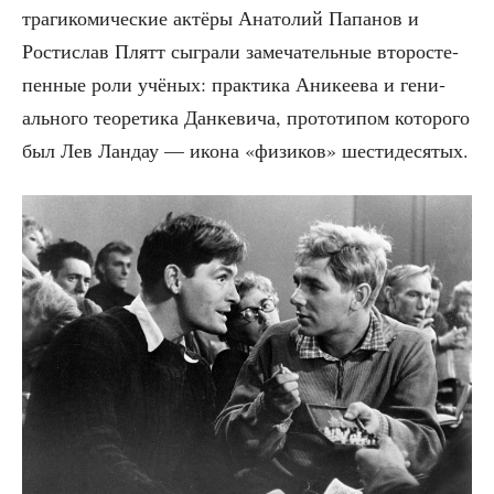
тра­ги­ко­ми­че­ские актё­ры Ана­то­лий Папа­нов и
Рости­слав Плятт сыг­ра­ли заме­ча­тель­ные вто­ро­сте­
пен­ные роли учё­ных: прак­ти­ка Ани­ке­е­ва и гени­
аль­но­го тео­ре­ти­ка Дан­ке­ви­ча, про­то­ти­пом кото­ро­го
был Лев Лан­дау — ико­на «физи­ков» шестидесятых.