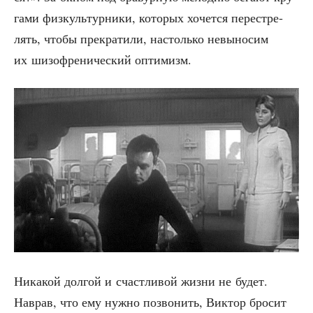
га­ми физ­куль­тур­ни­ки, кото­рых хочет­ся пере­стре­
лять, что­бы пре­кра­ти­ли, настоль­ко невы­но­сим
их шизо­фре­ни­че­ский оптимизм.
Ника­кой дол­гой и счаст­ли­вой жиз­ни не будет.
Наврав, что ему нуж­но позво­нить, Вик­тор бро­сит