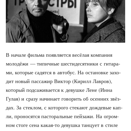
В нача­ле филь­ма появ­ля­ет­ся весё­лая ком­па­ния
моло­дё­жи — типич­ные шести­де­сят­ни­ки с гита­ра­
ми, кото­рые садят­ся в авто­бус. На оста­нов­ке захо­
дит новый пас­са­жир Вик­тор (Кирилл Лав­ров),
кото­рый под­са­жи­ва­ет­ся к девуш­ке Лене (Инна
Гулая) и сра­зу начи­на­ет гово­рить об осен­них звёз­
дах. За стек­лом, с кото­ро­го сте­ка­ют дож­де­вые кап­
ли, про­но­сят­ся пас­то­раль­ные пей­за­жи. На огром­
ном сто­ге сена какая-то девуш­ка тан­цу­ет в сти­ле