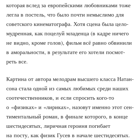
кото­рая вслед за евро­пей­ски­ми любов­ни­ка­ми тоже
лег­ла в постель, что было почти немыс­ли­мо для
совет­ско­го кине­ма­то­гра­фа. Хотя сце­на была цело­
муд­рен­ная, как поце­луй мла­ден­ца (в кад­ре ниче­го
не вид­но, кро­ме голов), фильм всё рав­но обви­ни­ли
в амо­раль­но­сти, в резуль­та­те его хоте­ли посмот­
реть все.
Кар­ти­на от авто­ра мело­драм выс­ше­го клас­са Натан­
со­на ста­ла одной из самых люби­мых сре­ди наших
сооте­че­ствен­ни­ков, и если спро­сить кого-то
о «физи­ках» и «лири­ках», назо­вут имен­но этот сен­
ти­мен­таль­ный роман, в фина­ле кото­ро­го, в кон­це
шести­де­ся­тых, лирич­ная геро­и­ня поги­ба­ет
на посту, как физик Гусев в нача­ле шести­де­ся­тых.