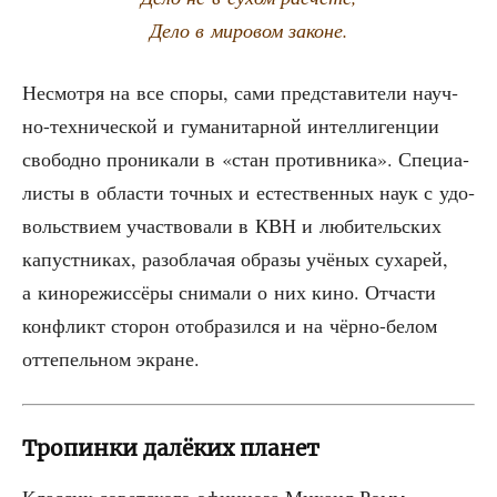
Дело в миро­вом законе.
Несмот­ря на все спо­ры, сами пред­ста­ви­те­ли науч­
но-тех­ни­че­ской и гума­ни­тар­ной интел­ли­ген­ции
сво­бод­но про­ни­ка­ли в «стан про­тив­ни­ка». Спе­ци­а­
ли­сты в обла­сти точ­ных и есте­ствен­ных наук с удо­
воль­стви­ем участ­во­ва­ли в КВН и люби­тель­ских
капуст­ни­ках, раз­об­ла­чая обра­зы учё­ных суха­рей,
а кино­ре­жис­сё­ры сни­ма­ли о них кино. Отча­сти
кон­фликт сто­рон отоб­ра­зил­ся и на чёр­но-белом
отте­пель­ном экране.
Тропинки далёких планет