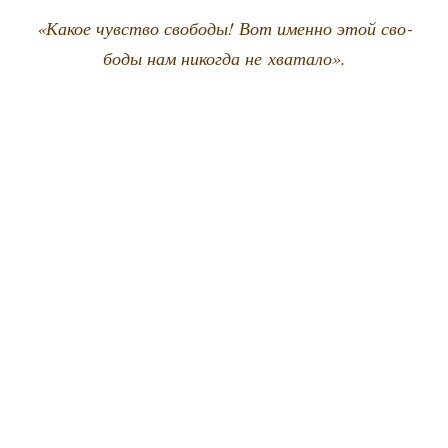
«Какое чув­ство сво­бо­ды! Вот имен­но этой сво­
бо­ды нам нико­гда не хватало».