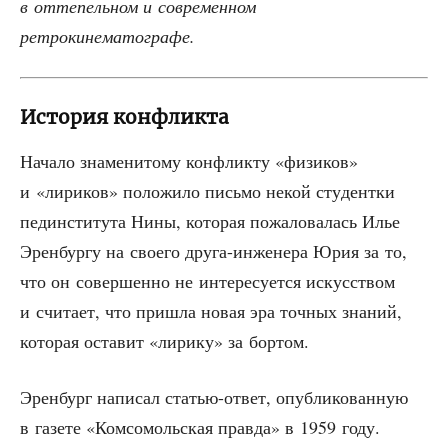
в отте­пель­ном и совре­мен­ном
ретрокинематографе.
История конфликта
Нача­ло зна­ме­ни­то­му кон­флик­ту «физи­ков»
и «лири­ков» поло­жи­ло пись­мо некой сту­дент­ки
пед­ин­сти­ту­та Нины, кото­рая пожа­ло­ва­лась Илье
Эрен­бур­гу на сво­е­го дру­га-инже­не­ра Юрия за то,
что он совер­шен­но не инте­ре­су­ет­ся искус­ством
и счи­та­ет, что при­шла новая эра точ­ных зна­ний,
кото­рая оста­вит «лири­ку» за бортом.
Эрен­бург напи­сал ста­тью-ответ, опуб­ли­ко­ван­ную
в газе­те «Ком­со­моль­ская прав­да» в 1959 году.