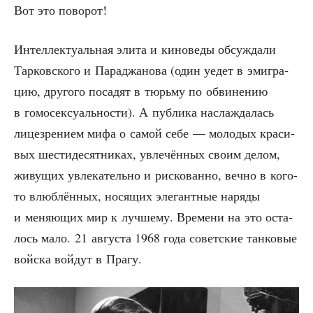
Вот это поворот!
Интел­лек­ту­аль­ная эли­та и кино­ве­ды обсуж­да­ли
Тар­ков­ско­го и Пара­джа­но­ва (один уедет в эми­гра­
цию, дру­го­го поса­дят в тюрь­му по обви­не­нию
в гомо­сек­су­аль­но­сти). А пуб­ли­ка насла­жда­лась
лице­зре­ни­ем мифа о самой себе — моло­дых кра­си­
вых шести­де­сят­ни­ках, увле­чён­ных сво­им делом,
живу­щих увле­ка­тель­но и рис­ко­ван­но, веч­но в кого-
то влюб­лён­ных, нося­щих эле­гант­ные наря­ды
и меня­ю­щих мир к луч­ше­му. Вре­ме­ни на это оста­
лось мало. 21 авгу­ста 1968 года совет­ские тан­ко­вые
вой­ска вой­дут в Прагу.