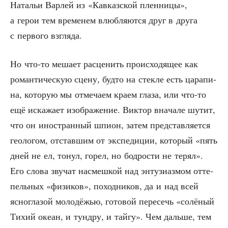
Ната­льи Вар­лей из «Кав­каз­ской плен­ни­цы»,
а герои тем вре­ме­нем влюб­ля­ют­ся друг в дру­га
с пер­во­го взгляда.
Но что-то меша­ет рас­це­нить про­ис­хо­дя­щее как
роман­ти­че­скую сце­ну, буд­то на стек­ле есть цара­пи­
на, кото­рую мы отме­ча­ем кра­ем гла­за, или что-то
ещё иска­жа­ет изоб­ра­же­ние. Вик­тор вна­ча­ле шутит,
что он ино­стран­ный шпи­он, затем пред­став­ля­ет­ся
гео­ло­гом, отстав­шим от экс­пе­ди­ции, кото­рый «пять
дней не ел, тонул, горел, но бод­ро­сти не терял».
Его сло­ва зву­чат насмеш­кой над энту­зи­аз­мом отте­
пель­ных «физи­ков», поход­ни­ков, да и над всей
ясно­гла­зой моло­дё­жью, гото­вой пере­сечь «солё­ный
Тихий оке­ан, и тунд­ру, и тай­гу». Чем даль­ше, тем