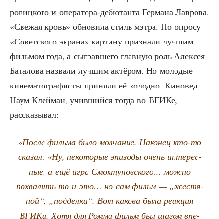
ро­виц­ко­го и опе­ра­то­ра-дебю­тан­та Гер­ма­на Лав­ро­ва.
«Све­жая кровь» обно­ви­ла стиль мэт­ра. По опро­су
«Совет­ско­го экра­на» кар­ти­ну при­зна­ли луч­шим
филь­мом года, а сыг­рав­ше­го глав­ную роль Алек­сея
Бата­ло­ва назва­ли луч­шим актё­ром. Но моло­дые
кине­ма­то­гра­фи­сты при­ня­ли её холод­но. Кино­вед
Наум Клей­ман, учив­ший­ся тогда во ВГИ­Ке,
рассказывал:
«После филь­ма было мол­ча­ние. Нако­нец кто-то
ска­зал: «Ну, неко­то­рые эпи­зо­ды очень инте­рес­
ные, а ещё игра Смок­ту­нов­ско­го… мож­но
похва­лить то и это… но сам фильм — „жестя­
ной“, „под­дел­ка“. Вот како­ва была реак­ция
ВГИ­Ка. Хотя для Ром­ма фильм был шагом впе­