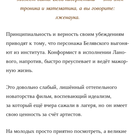
тро­ни­ка и мате­ма­ти­ка, а вы гово­ри­те:
лженаука.
Прин­ци­пи­аль­ность и вер­ность сво­им убеж­де­ни­ям
при­во­дят к тому, что пер­со­на­жа Беляв­ско­го выго­ня­
ют из инсти­ту­та. Кон­фор­мист в испол­не­нии Лано­
во­го, напро­тив, быст­ро пре­успе­ва­ет и ведёт мажор­
ную жизнь.
Это доволь­но сла­бый, лишён­ный отте­пель­но­го
нова­тор­ства фильм, вос­пе­ва­ю­щий иде­а­лизм,
за кото­рый ещё вче­ра сажа­ли в лаге­ря, но он име­ет
свою цен­ность за счёт артистов.
На моло­дых про­сто при­ят­но посмот­реть, а вели­кие