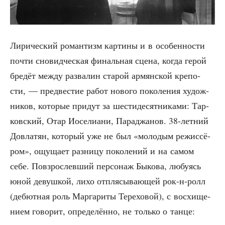
Лири­че­ский роман­тизм кар­ти­ны и в осо­бен­но­сти
почти сно­вид­че­ская финаль­ная сце­на, когда герой
бре­дёт меж­ду раз­ва­лин ста­рой армян­ской кре­по­
сти, — пред­ве­стие работ ново­го поко­ле­ния худож­
ни­ков, кото­рые при­дут за шести­де­сят­ни­ка­ми: Тар­
ков­ский, Отар Иосе­ли­а­ни, Пара­джа­нов. 38-лет­ний
Довла­тян, кото­рый уже не был «моло­дым режис­сё­
ром», ощу­ща­ет раз­ни­цу поко­ле­ний и на самом
себе. Повзрос­лев­ший пер­со­наж Быко­ва, любу­ясь
юной девуш­кой, лихо отпля­сы­ва­ю­щей рок-н-ролл
(дебют­ная роль Мар­га­ри­ты Тере­хо­вой), с вос­хи­ще­
ни­ем гово­рит, опре­де­лён­но, не толь­ко о танце: