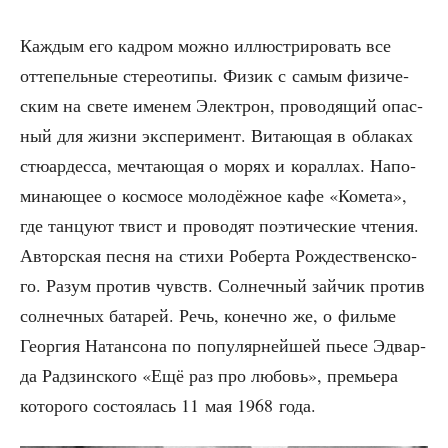
Каж­дым его кад­ром мож­но иллю­стри­ро­вать все
отте­пель­ные сте­рео­ти­пы. Физик с самым физи­че­
ским на све­те име­нем Элек­трон, про­во­дя­щий опас­
ный для жиз­ни экс­пе­ри­мент. Вита­ю­щая в обла­ках
стю­ар­дес­са, меч­та­ю­щая о морях и корал­лах. Напо­
ми­на­ю­щее о кос­мо­се моло­дёж­ное кафе «Коме­та»,
где тан­цу­ют твист и про­во­дят поэ­ти­че­ские чте­ния.
Автор­ская пес­ня на сти­хи Робер­та Рож­де­ствен­ско­
го. Разум про­тив чувств. Сол­неч­ный зай­чик про­тив
сол­неч­ных бата­рей. Речь, конеч­но же, о филь­ме
Геор­гия Натан­со­на по попу­ляр­ней­шей пье­се Эдвар­
да Рад­зин­ско­го «Ещё раз про любовь», пре­мье­ра
кото­ро­го состо­я­лась 11 мая 1968 года.