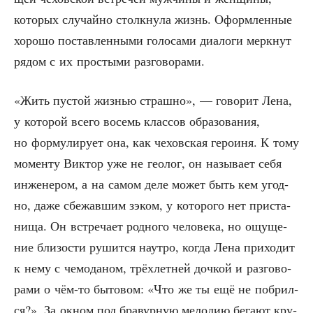
кото­рых слу­чай­но столк­ну­ла жизнь. Оформ­лен­ные
хоро­шо постав­лен­ны­ми голо­са­ми диа­ло­ги мерк­нут
рядом с их про­сты­ми разговорами.
«Жить пустой жиз­нью страш­но», — гово­рит Лена,
у кото­рой все­го восемь клас­сов обра­зо­ва­ния,
но фор­му­ли­ру­ет она, как чехов­ская геро­и­ня. К тому
момен­ту Вик­тор уже не гео­лог, он назы­ва­ет себя
инже­не­ром, а на самом деле может быть кем угод­
но, даже сбе­жав­шим зэком, у кото­ро­го нет при­ста­
ни­ща. Он встре­ча­ет род­но­го чело­ве­ка, но ощу­ще­
ние бли­зо­сти рушит­ся наут­ро, когда Лена при­хо­дит
к нему с чемо­да­ном, трёх­лет­ней доч­кой и раз­го­во­
ра­ми о чём-то быто­вом: «Что же ты ещё не побрил­
ся?». За окном под бра­вур­ную мело­дию бега­ют кру­