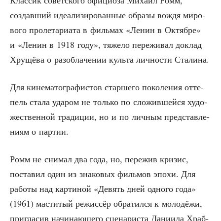
Клас­сик совет­ско­го офи­ци­о­за Миха­ил Ромм,
создав­ший иде­а­ли­зи­ро­ван­ные обра­зы вождя миро­
во­го про­ле­та­ри­а­та в филь­мах «Ленин в Октяб­ре»
и «Ленин в 1918 году», тяже­ло пере­жи­вал доклад
Хру­щё­ва о раз­об­ла­че­нии куль­та лич­но­сти Сталина.
Для кине­ма­то­гра­фи­стов стар­ше­го поко­ле­ния отте­
пель ста­ла уда­ром не толь­ко по сло­жив­шей­ся худо­
же­ствен­ной тра­ди­ции, но и по лич­ным пред­став­ле­
ни­ям о партии.
Ромм не сни­мал два года, но, пере­жив кри­зис,
поста­вил один из зна­ко­вых филь­мов эпо­хи. Для
рабо­ты над кар­ти­ной «Девять дней одно­го года»
(1961) масти­тый режис­сёр обра­тил­ся к моло­дё­жи,
при­гла­сив начи­на­ю­ще­го сце­на­ри­ста Дани­и­ла Храб­