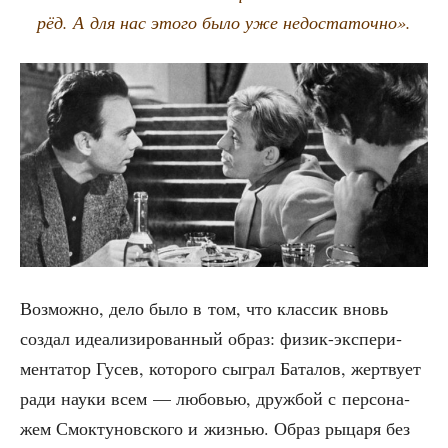
рёд. А для нас это­го было уже недостаточно».
Воз­мож­но, дело было в том, что клас­сик вновь
создал иде­а­ли­зи­ро­ван­ный образ: физик-экс­пе­ри­
мен­та­тор Гусев, кото­ро­го сыг­рал Бата­лов, жерт­ву­ет
ради нау­ки всем — любо­вью, друж­бой с пер­со­на­
жем Смок­ту­нов­ско­го и жиз­нью. Образ рыца­ря без