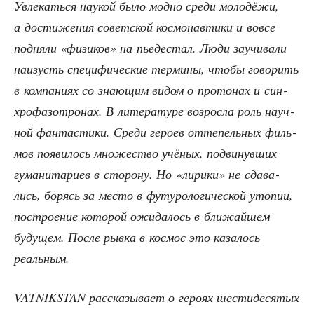
Увле­кать­ся нау­кой было мод­но сре­ди моло­дё­жи,
а дости­же­ния совет­ской кос­мо­нав­ти­ки и вовсе
под­ня­ли «физи­ков» на пье­де­стал. Люди заучи­ва­ли
наизусть спе­ци­фи­че­ские тер­ми­ны, что­бы гово­рить
в ком­па­ни­ях со зна­ю­щим видом о про­то­нах и син­
хро­фа­зо­тро­нах. В лите­ра­ту­ре воз­рос­ла роль науч­
ной фан­та­сти­ки. Сре­ди геро­ев отте­пель­ных филь­
мов появи­лось мно­же­ство учё­ных, подви­нув­ших
гума­ни­та­ри­ев в сто­ро­ну. Но «лири­ки» не сда­ва­
лись, борясь за место в футу­ро­ло­ги­че­ской уто­пии,
постро­е­ние кото­рой ожи­да­лось в бли­жай­шем
буду­щем. После рыв­ка в кос­мос это каза­лось
реальным.
VATNIKSTAN рас­ска­зы­ва­ет о геро­ях шести­де­ся­тых