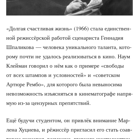
«Дол­гая счаст­ли­вая жизнь» (1966) ста­ла един­ствен­
ной режис­сёр­ской рабо­той сце­на­ри­ста Ген­на­дия
Шпа­ли­ко­ва — чело­ве­ка уни­каль­но­го талан­та, кото­
ро­му почти не уда­лось реа­ли­зо­вать­ся в кино. Наум
Клей­ман гово­рил о нём как о при­ме­ре «сво­бо­ды
от всех штам­пов и услов­но­стей» и «совет­ском
Артю­ре Рем­бо», для кото­ро­го была невы­но­си­ма
невоз­мож­ность изъ­яс­нять­ся в кине­ма­то­гра­фе напря­
мую из-за цен­зур­ных препятствий.
Ещё будучи сту­ден­том, он при­влёк вни­ма­ние Мар­
ле­на Хуци­е­ва, и рёжис­сёр при­гла­сил его стать соав­
то­ром сце­на­рия, воз­мож­но, глав­но­го шести­де­сят­ни­