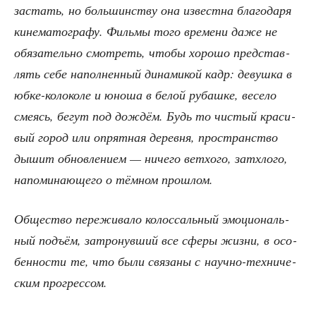
застать, но боль­шин­ству она извест­на бла­го­да­ря
кине­ма­то­гра­фу. Филь­мы того вре­ме­ни даже не
обя­за­тель­но смот­реть, что­бы хоро­шо пред­став­
лять себе напол­нен­ный дина­ми­кой кадр: девуш­ка в
юбке-коло­ко­ле и юно­ша в белой рубаш­ке, весе­ло
сме­ясь, бегут под дождём. Будь то чистый кра­си­
вый город или опрят­ная дерев­ня, про­стран­ство
дышит обнов­ле­ни­ем — ниче­го вет­хо­го, затх­ло­го,
напо­ми­на­ю­ще­го о тём­ном прошлом.
Обще­ство пере­жи­ва­ло колос­саль­ный эмо­ци­о­наль­
ный подъ­ём, затро­нув­ший все сфе­ры жиз­ни, в осо­
бен­но­сти те, что были свя­за­ны с науч­но-тех­ни­че­
ским прогрессом.