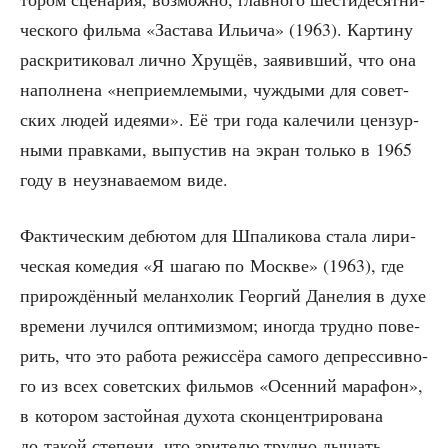
че­ско­го филь­ма «Заста­ва Ильи­ча» (1963). Кар­ти­ну
рас­кри­ти­ко­вал лич­но Хру­щёв, заявив­ший, что она
напол­не­на «непри­ем­ле­мы­ми, чуж­ды­ми для совет­
ских людей иде­я­ми». Её три года кале­чи­ли цен­зур­
ны­ми прав­ка­ми, выпу­стив на экран толь­ко в 1965
году в неузна­ва­е­мом виде.
Фак­ти­че­ским дебю­том для Шпа­ли­ко­ва ста­ла лири­
че­ская коме­дия «Я шагаю по Москве» (1963), где
при­рож­дён­ный мелан­хо­лик Геор­гий Дане­лия в духе
вре­ме­ни лучил­ся опти­миз­мом; ино­гда труд­но пове­
рить, что это рабо­та режис­сё­ра само­го депрес­сив­но­
го из всех совет­ских филь­мов «Осен­ний мара­фон»,
в кото­ром застой­ная духо­та скон­цен­три­ро­ва­на
до такой сте­пе­ни, что зри­те­лю труд­но дышать.