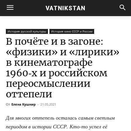
VATNIKSTAN
История русской культуры
История кино СССР и России
В почёте и в загоне:
«физики» и «лирики»
в кинематографе
1960‑х и российском
переосмыслении
оттепели
От
Елена Кушнир
-
21.05.2021
Для мно­гих отте­пель оста­лась самым свет­лым
пери­о­дом в исто­рии СССР. Кто-то успел её