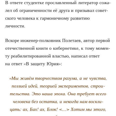
В отве­те сту­дент­ке про­слав­лен­ный лите­ра­тор сожа­
лел об огра­ни­чен­но­сти её дру­га и при­зы­вал совет­
ско­го чело­ве­ка к гар­мо­нич­но­му раз­ви­тию
личности.
Вско­ре инже­нер-пол­ков­ник Поле­та­ев, автор пер­вой
оте­че­ствен­ной кни­ги о кибер­не­ти­ке, к тому момен­
ту реа­би­ли­ти­ро­ван­ной вла­стью, напи­сал ответ
на ответ «В защи­ту Юрия»:
«Мы живём твор­че­ством разу­ма, а не чув­ства,
поэ­зи­ей идей, тео­ри­ей экс­пе­ри­мен­тов, стро­и­
тель­ства. Это наша эпо­ха. Она тре­бу­ет все­го
чело­ве­ка без остат­ка, и неко­гда нам вос­кли­
цать: ах, Бах! ах, Блок! <…> Хотим мы это­го,