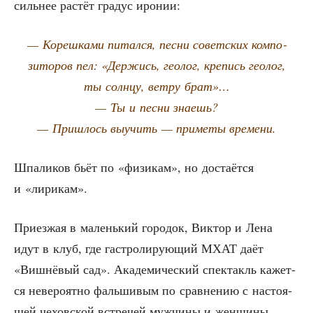
силь­нее рас­тёт гра­дус иронии:
— Кореш­ка­ми питал­ся, пес­ни совет­ских ком­по­
зи­то­ров пел: «Дер­жись, гео­лог, кре­пись гео­лог,
ты солн­цу, вет­ру брат»…
— Ты и пес­ни знаешь?
— При­шлось выучить — при­ме­ты времени.
Шпа­ли­ков бьёт по «физи­кам», но доста­ёт­ся
и «лири­кам».
При­ез­жая в малень­кий горо­док, Вик­тор и Лена
идут в клуб, где гастро­ли­ру­ю­щий МХАТ даёт
«Виш­нё­вый сад». Ака­де­ми­че­ский спек­такль кажет­
ся неве­ро­ят­но фаль­ши­вым по срав­не­нию с насто­я­
щей чехов­ской встре­чей муж­чи­ны и жен­щи­ны,