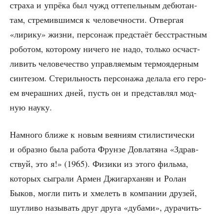
стра­ха и упрё­ка был чужд отте­пель­ным дебю­тан­
там, стре­мив­шим­ся к чело­веч­но­сти. Отвер­гая
«лири­ку» жиз­ни, пер­со­наж пред­ста­ёт бес­страст­ным
робо­том, кото­ро­му ниче­го не надо, толь­ко осчаст­
ли­вить чело­ве­че­ство управ­ля­е­мым тер­мо­ядер­ным
син­те­зом. Сте­риль­ность пер­со­на­жа дела­ла его геро­
ем вче­раш­них дней, пусть он и пред­став­лял мод­
ную науку.
Намно­го бли­же к новым вея­ни­ям сти­ли­сти­че­ски
и образ­но была рабо­та Фрун­зе Довла­тя­на «Здрав­
ствуй, это я!» (1965). Физи­ки из это­го филь­ма,
кото­рых сыг­ра­ли Армен Джи­гар­ха­нян и Ролан
Быков, мог­ли пить и хме­леть в ком­па­нии дру­зей,
шут­ли­во назы­вать друг дру­га «дуба­ми», дура­чить­