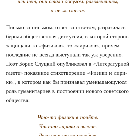
или нет, они ста­ли досу­гом, раз­вле­че­ни­ем,
а не жизнью».
Пись­мо за пись­мом, ответ за отве­том, раз­ра­зи­лась
бур­ная обще­ствен­ная дис­кус­сия, в кото­рой сто­ро­ны
защи­ща­ли то «физи­ков», то «лири­ков», при­чём
послед­ние не все­гда высту­па­ли так уж уве­рен­но.
Поэт Борис Слуц­кий опуб­ли­ко­вал в «Лите­ра­тур­ной
газе­те» пока­ян­ное сти­хо­тво­ре­ние «Физи­ки и лири­
ки», в кото­ром как бы при­зна­вал умень­ша­ю­щу­ю­ся
роль гума­ни­та­ри­ев в постро­е­нии ново­го совет­ско­го
общества:
Что-то физи­ки в почёте.
Что-то лири­ки в загоне.
Дело не в сухом расчёте,