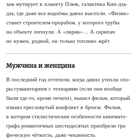
заж мути­ру­ет в пла­не­ту Плюк, галак­ти­ка Кин-дза-
дза, где даже все водо­ё­мы дав­но высох­ли. «Физик»
ста­нет стро­и­те­лем-про­ра­бом, у кото­ро­го тру­бы
на объ­ек­те лоп­ну­ли. А «лирик»… А скри­пач
не нужен, род­ной, он толь­ко топ­ли­во жрёт.
Мужчина и женщина
В послед­ний год отте­пе­ли, когда дав­но утих­ли спо­
ры гума­ни­та­ри­ев с тех­на­ря­ми (если они вооб­ще
были где-то, кро­ме печа­ти), вышел фильм, кото­рый
изва­ял пре­сло­ву­тый кон­фликт в брон­зе. Фильм,
в кото­ром сти­ли­сти­че­ские осо­бен­но­сти кине­ма­то­
гра­фа роман­тич­ных шести­де­ся­тых при­об­ре­ли гра­
фи­че­скую чёт­кость, даже чеканность.