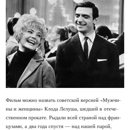
Фильм мож­но назвать совет­ской вер­си­ей «Муж­чи­
ны и жен­щи­ны» Кло­да Лелу­ша, шед­шей в оте­че­
ствен­ном про­ка­те. Рыда­ли всей стра­ной над фран­
цу­за­ми, а два года спу­стя — над нашей парой,