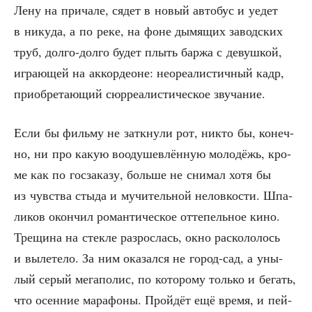
Лену на при­ча­ле, сядет в новый авто­бус и уедет
в нику­да, а по реке, на фоне дымя­щих завод­ских
труб, дол­го-дол­го будет плыть бар­жа с девуш­кой,
игра­ю­щей на аккор­деоне: нео­ре­а­ли­стич­ный кадр,
при­об­ре­та­ю­щий сюр­ре­а­ли­сти­че­ское звучание.
Если бы филь­му не заткну­ли рот, никто бы, конеч­
но, ни про какую вооду­шев­лён­ную моло­дёжь, кро­
ме как по гос­за­ка­зу, боль­ше не сни­мал хотя бы
из чув­ства сты­да и мучи­тель­ной нелов­ко­сти. Шпа­
ли­ков окон­чил роман­ти­че­ское отте­пель­ное кино.
Тре­щи­на на стек­ле раз­рос­лась, окно рас­ко­ло­лось
и выле­те­ло. За ним ока­зал­ся не город-сад, а уны­
лый серый мега­по­лис, по кото­ро­му толь­ко и бегать,
что осен­ние мара­фо­ны. Прой­дёт ещё вре­мя, и пей­