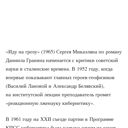
«Иду на гро­зу» (1965) Сер­гея Мика­э­ля­на по рома­ну
Дани­и­ла Гра­ни­на начи­на­ет­ся с кри­ти­ки совет­ской
нау­ки в ста­лин­ские вре­ме­на. В 1952 году, когда
впер­вые пока­зы­ва­ют глав­ных геро­ев-гео­фи­зи­ков
(Васи­лий Лано­вой и Алек­сандр Беляв­ский),
на инсти­тут­ской лек­ции пре­по­да­ва­тель гро­мит
«реак­ци­он­ную лже­на­у­ку кибернетику».
В 1961 году на XXII съез­де пар­тии в Про­грам­ме
КПСС кибер­не­ти­ка была назва­на одним из основ­