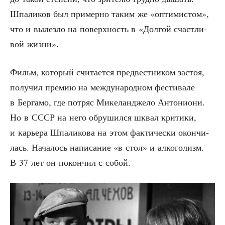
Шпа­ли­ков был при­мер­но таким же «опти­ми­стом»,
что и вылез­ло на поверх­ность в «Дол­гой счаст­ли­
вой жизни».
Фильм, кото­рый счи­та­ет­ся пред­вест­ни­ком застоя,
полу­чил пре­мию на меж­ду­на­род­ном фести­ва­ле
в Бер­га­мо, где потряс Мике­лан­дже­ло Анто­ни­о­ни.
Но в СССР на него обру­шил­ся шквал кри­ти­ки,
и карье­ра Шпа­ли­ко­ва на этом фак­ти­че­ски окон­чи­
лась. Нача­лось напи­са­ние «в стол» и алко­го­лизм.
В 37 лет он покон­чил с собой.