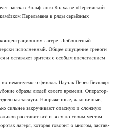
­ет рас­сказ Вольф­ган­га Кол­ха­а­зе «Пер­сид­ский
 кам­бэком Перель­ма­на в ряды серьёз­ных
он­цен­тра­ци­он­ном лаге­ре. Любо­пыт­ный
ер­ски испол­нен­ный. Общее ощу­ще­ние тре­во­ги
­ся и остав­ля­ет зри­те­ля с осо­бым впе­чат­ле­ни­ем
 но неми­ну­е­мо­го фина­ла. Нау­эль Перес Бис­ка­ярт
бо­кие обра­зы людей сво­е­го вре­ме­ни. Опе­ра­тор­
отдель­ная заслу­га. Напря­жён­ные, лако­нич­ные,
ь­ко силь­нее закру­чи­ва­ют опас­ную и слож­ную
з­ни­ков рас­ста­вит всё и всех по сво­им местам.
о­тах лаге­ря, кото­рая гово­рит о мно­гом, застав­