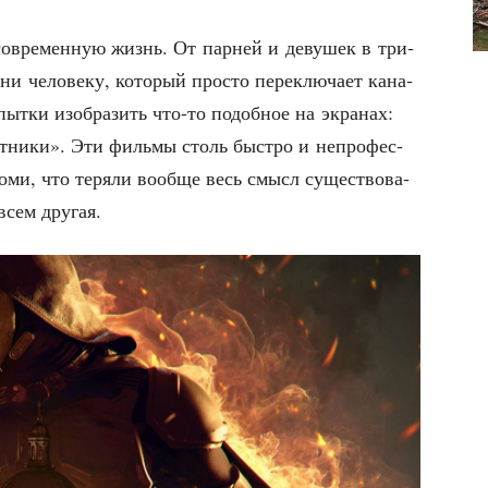
совре­мен­ную жизнь. От пар­ней и деву­шек в три­
 ни чело­ве­ку, кото­рый про­сто пере­клю­ча­ет кана­
ыт­ки изоб­ра­зить что-то подоб­ное на экра­нах:
­ни­ки». Эти филь­мы столь быст­ро и непро­фес­
но­ми, что теря­ли вооб­ще весь смысл суще­ство­ва­
всем другая.