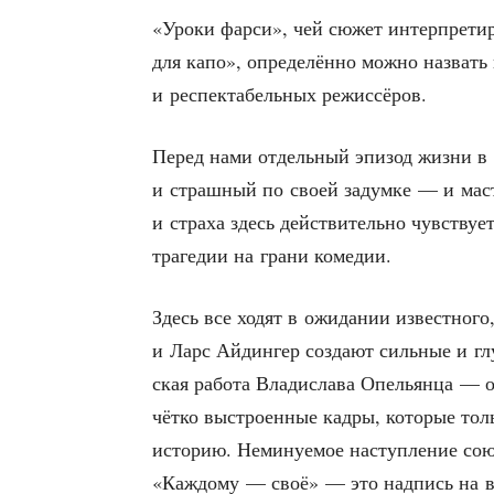
«Уро­ки фар­си», чей сюжет интер­пре­ти­ру
для капо», опре­де­лён­но мож­но назвать
и респек­та­бель­ных режиссёров.
Перед нами отдель­ный эпи­зод жиз­ни в к
и страш­ный по сво­ей задум­ке — и маст
и стра­ха здесь дей­стви­тель­но чув­ству­ет
тра­ге­дии на гра­ни комедии.
Здесь все ходят в ожи­да­нии извест­но­го,
и Ларс Айдин­гер созда­ют силь­ные и глу­
ская рабо­та Вла­ди­сла­ва Опе­льян­ца — 
чёт­ко выстро­ен­ные кад­ры, кото­рые тол
исто­рию. Неми­ну­е­мое наступ­ле­ние сою
«Каж­до­му — своё» — это над­пись на вор