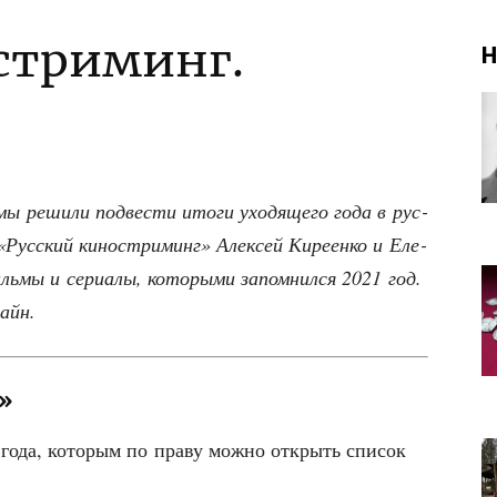
стриминг.
Н
мы реши­ли под­ве­сти ито­ги ухо­дя­ще­го года в рус­
«Рус­ский кино­ст­ри­минг» Алек­сей Кире­ен­ко и Еле­
ь­мы и сери­а­лы, кото­ры­ми запом­нил­ся 2021 год.
лайн.
»
года, кото­рым по пра­ву мож­но открыть спи­сок