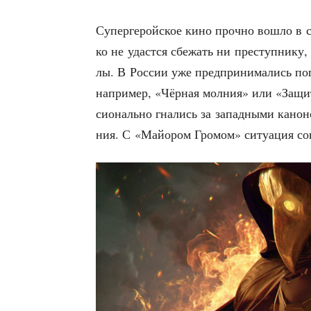
Супер­ге­рой­ское кино проч­но вошло в 
ко не удаст­ся сбе­жать ни пре­ступ­ни­ку,
лы. В Рос­сии уже пред­при­ни­ма­лись поп
напри­мер, «Чёр­ная мол­ния» или «Защит
си­о­наль­но гна­лись за запад­ны­ми кано­
ния. С «Май­о­ром Гро­мом» ситу­а­ция со