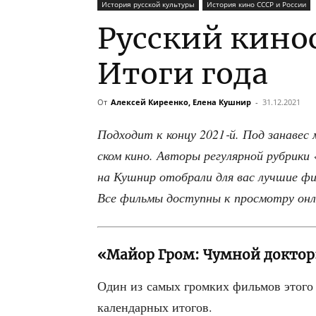
История русской культуры
История кино СССР и России
Русский кино
Итоги года
От
Алексей Киреенко, Елена Кушнир
-
31.12.2021
Под­хо­дит к кон­цу 2021‑й. Под зана­вес 
ском кино. Авто­ры регу­ляр­ной руб­ри­ки 
на Куш­нир ото­бра­ли для вас луч­шие фил
Все филь­мы доступ­ны к про­смот­ру он
«Майор Гром: Чумной доктор
Один из самых гром­ких филь­мов это­го 
кален­дар­ных итогов.