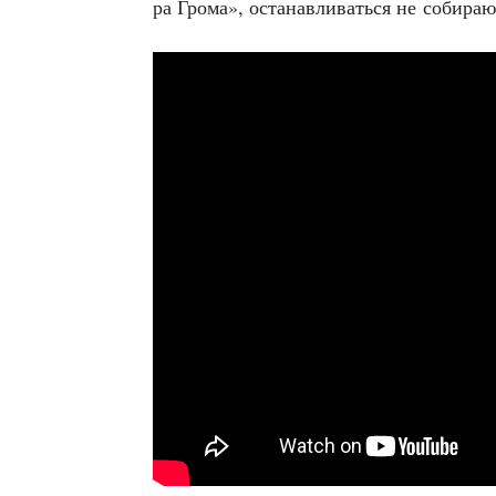
ра Гро­ма», оста­нав­ли­вать­ся не соби­ра­