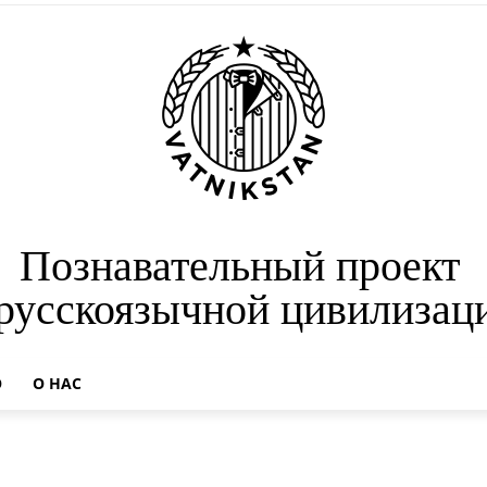
Познавательный проект
 русскоязычной цивилизац
О
О НАС