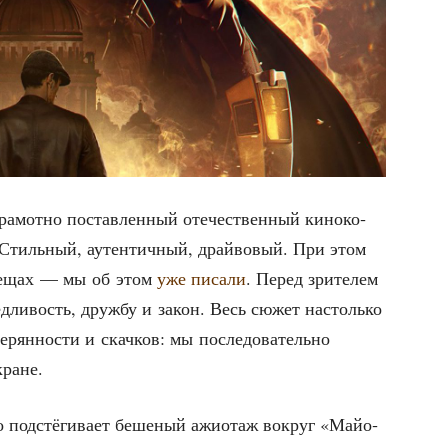
­мот­но постав­лен­ный оте­че­ствен­ный кино­ко­
 Стиль­ный, аутен­тич­ный, драй­во­вый. При этом
х вещах — мы об этом
уже писа­ли
. Перед зри­те­лем
ед­ли­вость, друж­бу и закон. Весь сюжет настоль­ко
­рян­но­сти и скач­ков: мы после­до­ва­тель­но
кране.
о под­стё­ги­ва­ет беше­ный ажи­о­таж вокруг «Май­о­