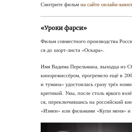
Смот­ри­те фильм
на сай­те онлайн-кино
«Уроки фарси»
Фильм сов­мест­но­го про­из­вод­ства Рос­
ся до шорт-листа «Оска­ра».
Имя Вади­ма Перель­ма­на, выход­ца из СС
кино­ре­жис­сё­ром, про­гре­ме­ло ещё в 2
и тума­на» удо­сто­и­лась сра­зу трёх ном
кри­ти­кой. Увы, после столь ярко­го взлё
ся, пере­клю­чив­шись на рос­сий­ский кине
«Измен» или филь­ма­ми «Купи меня» и