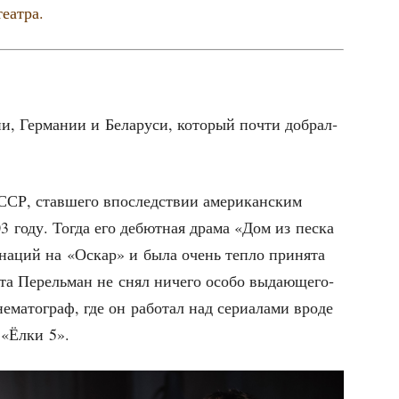
театра.
сии, Гер­ма­нии и Бела­ру­си, кото­рый почти добрал­
СР, став­ше­го впо­след­ствии аме­ри­кан­ским
003 году. Тогда его дебют­ная дра­ма «Дом из пес­ка
и­на­ций на «Оскар» и была очень теп­ло при­ня­та
­та Перель­ман не снял ниче­го осо­бо выда­ю­ще­го­
­ма­то­граф, где он рабо­тал над сери­а­ла­ми вро­де
 «Ёлки 5».