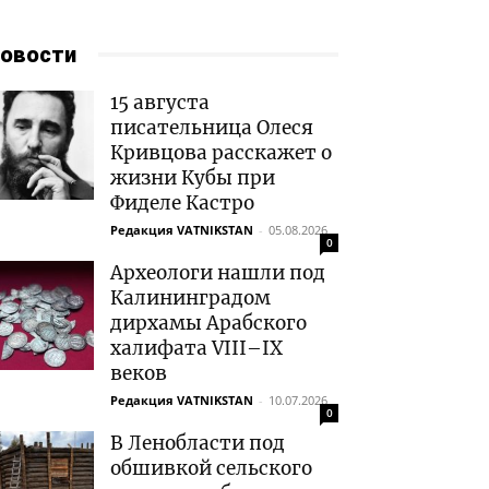
овости
15 августа
писательница Олеся
Кривцова расскажет о
жизни Кубы при
Фиделе Кастро
Редакция VATNIKSTAN
-
05.08.2026
0
Археологи нашли под
Калининградом
дирхамы Арабского
халифата VIII–IX
веков
Редакция VATNIKSTAN
-
10.07.2026
0
В Ленобласти под
обшивкой сельского