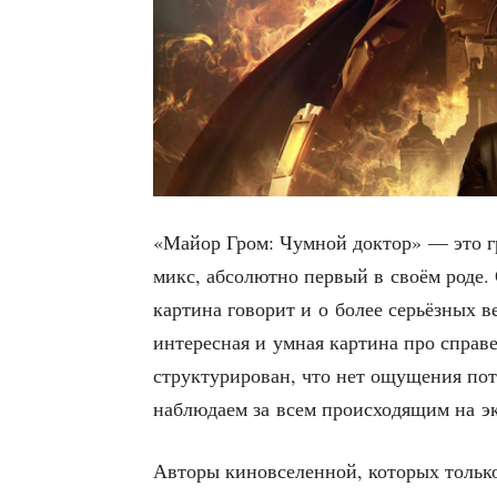
«Май­ор Гром: Чум­ной док­тор» — это гра
микс, абсо­лют­но пер­вый в сво­ём роде.
кар­ти­на гово­рит и о более серьёз­ны
инте­рес­ная и умная кар­ти­на про спра­в
струк­ту­ри­ро­ван, что нет ощу­ще­ния поте
наблю­да­ем за всем про­ис­хо­дя­щим на э
Авто­ры кино­все­лен­ной, кото­рых толь­к