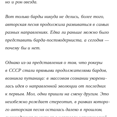
но и рок-звезда.
Вот толь­ко бар­ды нику­да не делись, более того,
автор­ская пес­ня про­дол­жи­ла раз­ви­вать­ся в самых
раз­ных направ­ле­ни­ях. Едва ли рань­ше мож­но было
пред­ста­вить бар­да-пост­мо­дер­ни­ста, а сего­дня —
поче­му бы и нет.
Одна­ко из-за пред­став­ле­ния о том, что роке­ры
в СССР ста­ли пря­мы­ми про­дол­жа­те­ля­ми бар­дов,
воз­ник­ла пута­ни­ца: в мас­со­вом созна­нии уко­ре­ни­
лась идея о направ­лен­ной эво­лю­ции от послед­них
к пер­вым. Мол, одни при­шли на сме­ну дру­гим. Это
неиз­беж­но рож­да­ет сте­рео­тип, в рам­ках кото­ро­
го автор­ская пес­ня оста­лась дале­ко в про­шлом,