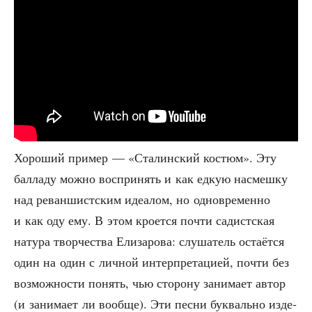
Хоро­ший при­мер — «Ста­лин­ский костюм». Эту
бал­ла­ду мож­но вос­при­нять и как едкую насмеш­ку
над реван­шист­ским иде­а­лом, но одно­вре­мен­но
и как оду ему. В этом кро­ет­ся почти садист­ская
нату­ра твор­че­ства Ели­за­ро­ва: слу­ша­тель оста­ёт­ся
один на один с лич­ной интер­пре­та­ци­ей, почти без
воз­мож­но­сти понять, чью сто­ро­ну зани­ма­ет автор
(и зани­ма­ет ли вооб­ще). Эти пес­ни бук­валь­но изде­