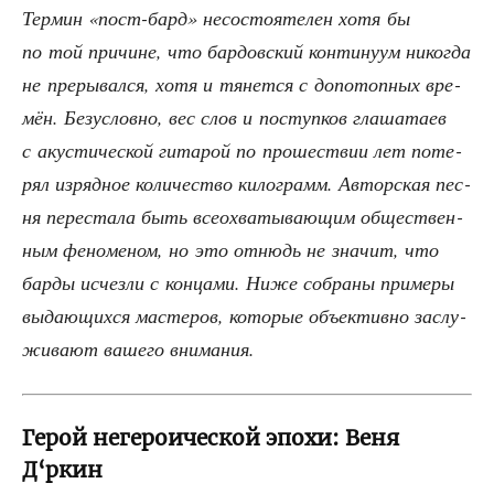
Тер­мин «пост-бард» несо­сто­я­те­лен хотя бы
по той при­чине, что бар­дов­ский кон­ти­ну­ум нико­гда
не пре­ры­вал­ся, хотя и тянет­ся с допо­топ­ных вре­
мён. Без­услов­но, вес слов и поступ­ков гла­ша­та­ев
с аку­сти­че­ской гита­рой по про­ше­ствии лет поте­
рял изряд­ное коли­че­ство кило­грамм. Автор­ская пес­
ня пере­ста­ла быть все­о­хва­ты­ва­ю­щим обще­ствен­
ным фено­ме­ном, но это отнюдь не зна­чит, что
бар­ды исчез­ли с кон­ца­ми. Ниже собра­ны при­ме­ры
выда­ю­щих­ся масте­ров, кото­рые объ­ек­тив­но заслу­
жи­ва­ют ваше­го внимания.
Герой негероической эпохи: Веня
Д‘ркин