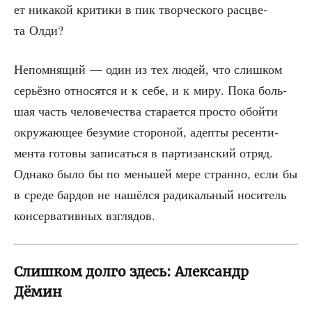
ет ника­кой кри­ти­ки в пик твор­че­ско­го рас­цве­
та Олди?
Непом­ня­щий — один из тех людей, что слиш­ком
серьёз­но отно­сят­ся и к себе, и к миру. Пока боль­
шая часть чело­ве­че­ства ста­ра­ет­ся про­сто обой­ти
окру­жа­ю­щее безу­мие сто­ро­ной, адеп­ты ресен­ти­
мен­та гото­вы запи­сать­ся в пар­ти­зан­ский отряд.
Одна­ко было бы по мень­шей мере стран­но, если бы
в сре­де бар­дов не нашёл­ся ради­каль­ный носи­тель
кон­сер­ва­тив­ных взглядов.
Cлишком долго здесь: Александр
Дёмин