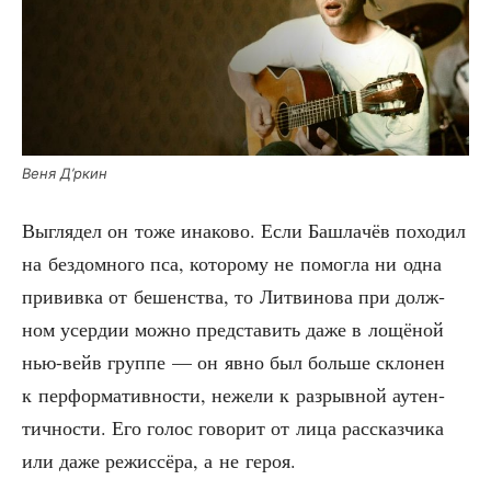
Веня Д’ркин
Выгля­дел он тоже ина­ко­во. Если Башла­чёв похо­дил
на без­дом­но­го пса, кото­ро­му не помог­ла ни одна
при­вив­ка от бешен­ства, то Лит­ви­но­ва при долж­
ном усер­дии мож­но пред­ста­вить даже в лощё­ной
нью-вейв груп­пе — он явно был боль­ше скло­нен
к пер­фор­ма­тив­но­сти, неже­ли к раз­рыв­ной аутен­
тич­но­сти. Его голос гово­рит от лица рас­сказ­чи­ка
или даже режис­сё­ра, а не героя.