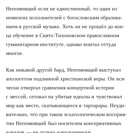
Непом­ня­щий если не един­ствен­ный, то один из
немно­гих испол­ни­те­лей с бого­слов­ским обра­зо­ва­
ни­ем в рус­ской музы­ке. Хоть он не про­шёл до кон­
ца обу­че­ние в Свя­то-Тихо­нов­ском пра­во­слав­ном
гума­ни­тар­ном инсти­ту­те, одна­ко впи­тал отту­да
многое.
Как ника­кой дру­гой бард, Непом­ня­щий высту­пал
апо­ло­ге­том под­лин­ной хри­сти­ан­ской веры. Он вся­
че­ски отвер­гал срав­не­ния кон­церт­ной исте­рии
с мес­сой, сето­вал на уби­тые иде­а­лы и чув­ство­вал
мир как место, ска­ты­ва­ю­ще­е­ся в тар­та­ра­ры. Неуди­
ви­тель­но, что при таком эсха­то­ло­ги­че­ском вос­при­я­
тии Непом­ня­щий был носи­те­лем кон­сер­ва­тив­ных
иде­а­лов — не толь­ко идео­ло­ги­че­ски,