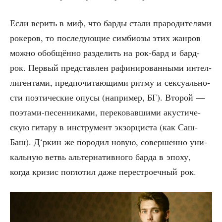
Если верить в миф, что бар­ды ста­ли пра­ро­ди­те­ля­ми
роке­ров, то после­ду­ю­щие сим­би­о­зы этих жан­ров
мож­но обоб­щён­но раз­де­лить на рок-бард и бард-
рок. Пер­вый пред­став­лен рафи­ни­ро­ван­ны­ми интел­
ли­ген­та­ми, пред­по­чи­та­ю­щи­ми рит­му и сек­су­аль­но­
сти поэ­ти­че­ские опу­сы (напри­мер, БГ). Вто­рой —
поэта­ми-песен­ни­ка­ми, пере­ко­вав­ши­ми аку­сти­че­
скую гита­ру в инстру­мент экзор­ци­ста (как Саш­
Баш). Д‘ркин же поро­дил новую, совер­шен­но уни­
каль­ную ветвь аль­тер­на­тив­но­го бар­да в эпо­ху,
когда кри­зис погло­тил даже пере­стро­еч­ный рок.