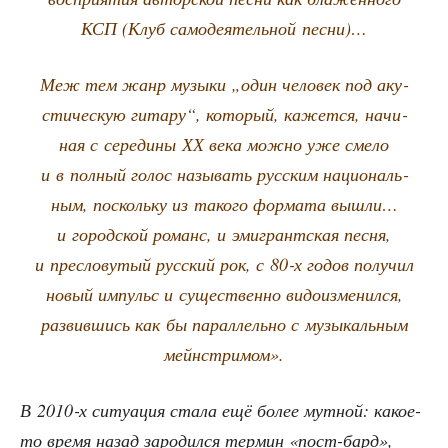
КСП (Клуб само­де­я­тель­ной песни)…
Меж тем жанр музы­ки „один чело­век под аку­
сти­че­скую гита­ру“, кото­рый, кажет­ся, начи­
ная с сере­ди­ны ХХ века мож­но уже сме­ло
и в пол­ный голос назы­вать рус­ским наци­о­наль­
ным, посколь­ку из тако­го фор­ма­та вышли…
и город­ской романс, и эми­грант­ская пес­ня,
и пре­сло­ву­тый рус­ский рок, с 80‑х годов полу­чил
новый импульс и суще­ствен­но видо­из­ме­нил­ся,
раз­вив­шись как бы парал­лель­но с музы­каль­ным
мейнстримом».
В 2010‑х ситу­а­ция ста­ла ещё более мут­ной: какое-
то вре­мя назад заро­дил­ся тер­мин «пост-бард»,