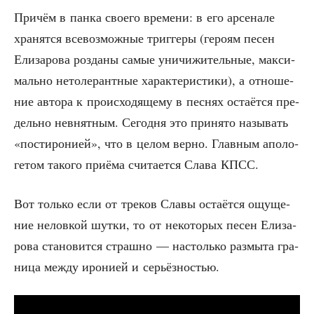
При­чём в пан­ка сво­е­го вре­ме­ни: в его арсе­на­ле
хра­нят­ся все­воз­мож­ные триг­ге­ры (геро­ям песен
Ели­за­ро­ва роз­да­ны самые уни­чи­жи­тель­ные, мак­си­
маль­но нето­ле­рант­ные харак­те­ри­сти­ки), а отно­ше­
ние авто­ра к про­ис­хо­дя­ще­му в пес­нях оста­ёт­ся пре­
дель­но невнят­ным. Сего­дня это при­ня­то назы­вать
«пости­ро­ни­ей», что в целом вер­но. Глав­ным апо­ло­
ге­том тако­го при­ё­ма счи­та­ет­ся Сла­ва КПСС.
Вот толь­ко если от тре­ков Сла­вы оста­ёт­ся ощу­ще­
ние нелов­кой шут­ки, то от неко­то­рых песен Ели­за­
ро­ва ста­но­вит­ся страш­но — настоль­ко раз­мы­та гра­
ни­ца меж­ду иро­ни­ей и серьёзностью.