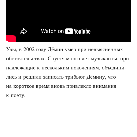
Увы, в 2002 году Дёмин умер при невы­яс­нен­ных
обсто­я­тель­ствах. Спу­стя мно­го лет музы­кан­ты, при­
над­ле­жа­щие к несколь­ким поко­ле­ни­ям, объ­еди­ни­
лись и реши­ли запи­сать три­бьют Дёми­ну, что
на корот­кое вре­мя вновь при­влек­ло вни­ма­ния
к поэту.