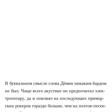
В бук­валь­ном смыс­ле сло­ва Дёмин ника­ким бар­дом
не был. Чаще все­го аку­сти­ке он пред­по­чи­тал элек­
тро­ги­та­ру, да и повли­ял на после­ду­ю­щих при­мор­
ских роке­ров гораз­до боль­ше, чем на поэтов-песен­