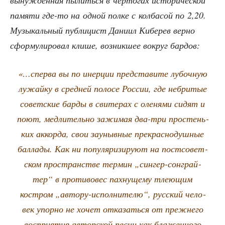
вынуж­ден­ная пылить­ся в чер­то­гах исто­ри­че­ской
памя­ти где-то на одной пол­ке с кол­ба­сой по 2,20.
Музы­каль­ный пуб­ли­цист Дани­ил Кибе­рев вер­но
сфор­му­ли­ро­вал кли­ше, воз­ник­шее вокруг бардов:
«…спер­ва вы по инер­ции пред­ста­ви­те лубоч­ную
лужай­ку в сред­ней поло­се Рос­сии, где небри­тые
совет­ские бар­ды в сви­те­рах с оле­ня­ми сидят и
поют, мед­ли­тель­но зажи­мая два-три про­стень­
ких аккор­да, свои зауныв­ные пре­крас­но­душ­ные
бал­ла­ды. Как ни попу­ля­ри­зи­ру­ют на пост­со­вет­
ском про­стран­стве тер­мин „син­гер-сон­грай­
тер“ в про­ти­во­вес пах­ну­ще­му тле­ю­щим
костром „авто­ру-испол­ни­те­лю“, рус­ский чело­
век упор­но не хочет отка­зать­ся от преж­не­го
вос­при­я­тия автор­ской пес­ни как бла­жен­но­го