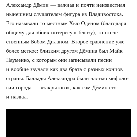
Алек­сандр Дёмин — важ­ная и почти неиз­вест­ная
нынеш­ним слу­ша­те­лям фигу­ра из Вла­ди­во­сто­ка.
Его назы­ва­ли то мест­ным Хью Оде­ном (бла­го­да­ря
обще­му для обо­их инте­ре­су к блю­зу), то оте­че­
ствен­ным Бобом Дила­ном. Вто­рое срав­не­ние уже
более мет­кое: близ­ким дру­гом Дёми­на был Майк
Нау­мен­ко, с кото­рым они запи­сы­ва­ли пес­ни
и вооб­ще зву­ча­ли как два бра­та с раз­ных кон­цов
стра­ны. Бал­ла­ды Алек­сандра были частью мифо­ло­
гии горо­да — «закры­то­го», как сам Дёмин его
и назвал.