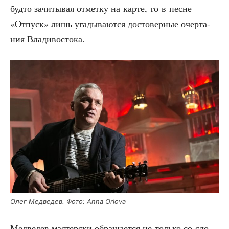
буд­то зачи­ты­вая отмет­ку на кар­те, то в песне
«Отпуск» лишь уга­ды­ва­ют­ся досто­вер­ные очер­та­
ния Владивостока.
Олег Мед­ве­дев. Фото: Anna Orlova
Мед­ве­дев мастер­ски обра­ща­ет­ся не толь­ко со сло­