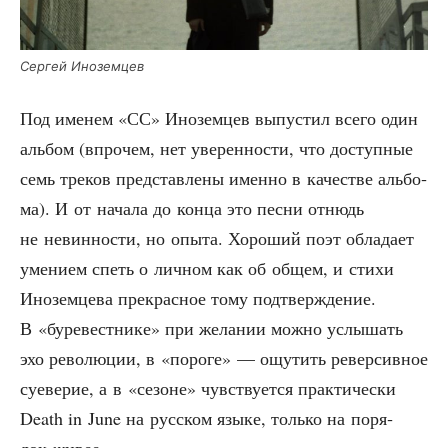
Сер­гей Иноземцев
Под име­нем «СС» Ино­зем­цев выпу­стил все­го один
аль­бом (впро­чем, нет уве­рен­но­сти, что доступ­ные
семь тре­ков пред­став­ле­ны имен­но в каче­стве аль­бо­
ма). И от нача­ла до кон­ца это пес­ни отнюдь
не невин­но­сти, но опы­та. Хоро­ший поэт обла­да­ет
уме­ни­ем спеть о лич­ном как об общем, и сти­хи
Ино­зем­це­ва пре­крас­ное тому под­твер­жде­ние.
В «буре­вест­ни­ке» при жела­нии мож­но услы­шать
эхо рево­лю­ции, в «поро­ге» — ощу­тить ревер­сив­ное
суе­ве­рие, а в «сезоне» чув­ству­ет­ся прак­ти­че­ски
Death in June на рус­ском язы­ке, толь­ко на поря­