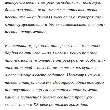
автор­ской пес­ни с её рок-наслед­ни­ка­ми, пожа­луй,
боль­шо­го зна­че­ния не име­ет: твор­че­ство поэтов-
песен­ни­ков — отдель­ная эко­си­сте­ма, кото­рая спо­
кой­но суще­ство­ва­ла и без вме­ша­тель­ства элек­три­
че­ских инструментов.
К насто­я­ще­му вре­ме­ни инте­рес к пес­ням ста­рых
бар­дов почти угас — во мно­гом имен­но пото­му,
что послед­ние, в отли­чие от роке­ров, не осо­бо гна­
лись за сла­вой и нико­гда не стре­ми­лись купать­ся
в ослеп­ля­ю­щем све­те софи­тов. Несмот­ря на куль­
то­вый ста­тус, ска­жем,
Высоц­ко­го
, образ вою­ще­го
под аку­сти­ку лов­ца слов уста­рел в тот момент,
как оте­че­ствен­ная боге­ма осо­зна­ла про­стую
мысль: поэт в ХХ веке не толь­ко граж­да­нин,