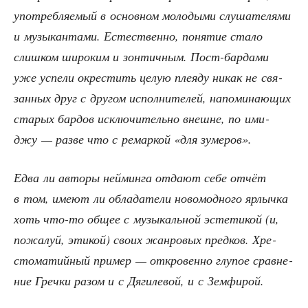
упо­треб­ля­е­мый в основ­ном моло­ды­ми слу­ша­те­ля­ми
и музы­кан­та­ми. Есте­ствен­но, поня­тие ста­ло
слиш­ком широ­ким и зон­тич­ным. Пост-бар­да­ми
уже успе­ли окре­стить целую пле­я­ду никак не свя­
зан­ных друг с дру­гом испол­ни­те­лей, напо­ми­на­ю­щих
ста­рых бар­дов исклю­чи­тель­но внешне, по ими­
джу — раз­ве что с ремар­кой «для зумеров».
Едва ли авто­ры ней­мин­га отда­ют себе отчёт
в том, име­ют ли обла­да­те­ли ново­мод­но­го ярлыч­ка
хоть что-то общее с музы­каль­ной эсте­ти­кой (и,
пожа­луй, эти­кой) сво­их жан­ро­вых пред­ков. Хре­
сто­ма­тий­ный при­мер — откро­вен­но глу­пое срав­не­
ние Греч­ки разом и с Дяги­ле­вой, и с Земфирой.