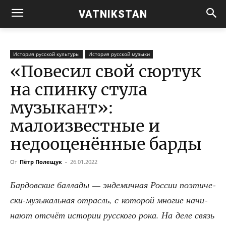
VATNIKSTAN
История русской культуры
История русской музыки
«Повесил свой сюртук
на спинку стула
музыкант»:
малоизвестные и
недооценённые барды
От
Пётр Полещук
-
26.01.2022
Бар­дов­ские бал­ла­ды — энде­мич­ная Рос­сии поэ­ти­че­
ски-музы­каль­ная отрасль, с кото­рой мно­гие начи­
на­ют отсчёт исто­рии рус­ско­го рока. На деле связь