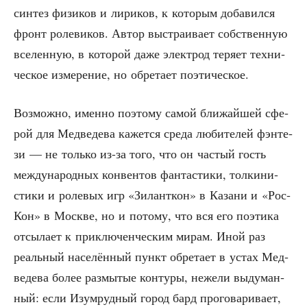
син­тез физи­ков и лири­ков, к кото­рым доба­вил­ся
фронт роле­ви­ков. Автор выстра­и­ва­ет соб­ствен­ную
все­лен­ную, в кото­рой даже элек­трод теря­ет тех­ни­
че­ское изме­ре­ние, но обре­та­ет поэтическое.
Воз­мож­но, имен­но поэто­му самой бли­жай­шей сфе­
рой для Мед­ве­де­ва кажет­ся сре­да люби­те­лей фэн­те­
зи — не толь­ко из-за того, что он частый гость
меж­ду­на­род­ных кон­вен­тов фан­та­сти­ки, тол­ки­ни­
сти­ки и роле­вых игр «Зилант­кон» в Каза­ни и «Рос­
Кон» в Москве, но и пото­му, что вся его поэ­ти­ка
отсы­ла­ет к при­клю­чен­че­ским мирам. Иной раз
реаль­ный насе­лён­ный пункт обре­та­ет в устах Мед­
ве­де­ва более раз­мы­тые кон­ту­ры, неже­ли выду­ман­
ный: если Изу­мруд­ный город бард про­го­ва­ри­ва­ет,