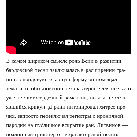
В самом широ­ком смыс­ле роль Вени в раз­ви­тии
бар­дов­ской пес­ни заклю­ча­лась в рас­ши­ре­нии гра­
ниц: в кон­до­вую гитар­ную фор­му он поме­щал
тема­ти­ки, обык­но­вен­но неха­рак­тер­ные для неё. Это
уже не чисто­сер­деч­ный роман­тик, но и и не отча­
яв­ший­ся кри­кун: Д‘ркин инто­ни­ро­вал хит­рее про­
чих, запро­сто пере­клю­чая реги­стры с иро­нич­ной
паро­дии на пуб­лич­ное вскры­тие ран. Лит­ви­нов —
под­лин­ный трикс­тер от мира автор­ской песни.