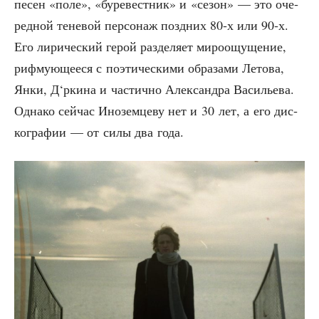
песен «поле», «буре­вест­ник» и «сезон» — это оче­
ред­ной тене­вой пер­со­наж позд­них 80‑х или 90‑х.
Его лири­че­ский герой раз­де­ля­ет миро­ощу­ще­ние,
риф­му­ю­ще­е­ся с поэ­ти­че­ски­ми обра­за­ми Лето­ва,
Янки, Д‘ркина и частич­но Алек­сандра Васи­лье­ва.
Одна­ко сей­час Ино­зем­це­ву нет и 30 лет, а его дис­
ко­гра­фии — от силы два года.