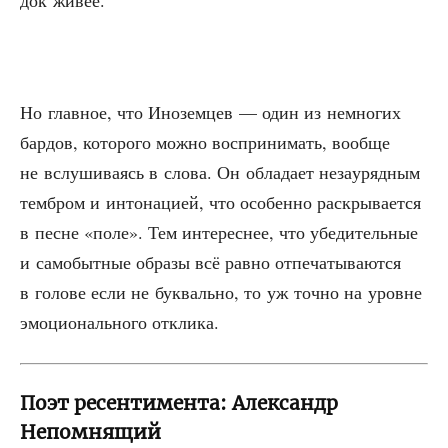
док живее.
Но глав­ное, что Ино­зем­цев — один из немно­гих
бар­дов, кото­ро­го мож­но вос­при­ни­мать, вооб­ще
не вслу­ши­ва­ясь в сло­ва. Он обла­да­ет неза­у­ряд­ным
темб­ром и инто­на­ци­ей, что осо­бен­но рас­кры­ва­ет­ся
в песне «поле». Тем инте­рес­нее, что убе­ди­тель­ные
и само­быт­ные обра­зы всё рав­но отпе­ча­ты­ва­ют­ся
в голо­ве если не бук­валь­но, то уж точ­но на уровне
эмо­ци­о­наль­но­го отклика.
Поэт ресентимента: Александр
Непомнящий