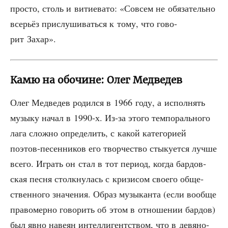
про­сто, столь и вити­е­ва­то: «Совсем не обя­за­тель­но
все­рьёз при­слу­ши­вать­ся к тому, что гово­
рит Захар».
Камю на обочине: Олег Медведев
Олег Мед­ве­дев родил­ся в 1966 году, а испол­нять
музы­ку начал в 1990‑х. Из-за это­го тем­по­раль­но­го
лага слож­но опре­де­лить, с какой кате­го­ри­ей
поэтов-песен­ни­ков его твор­че­ство сты­ку­ет­ся луч­ше
все­го. Играть он стал в тот пери­од, когда бар­дов­
ская пес­ня столк­ну­лась с кри­зи­сом сво­е­го обще­
ствен­но­го зна­че­ния. Образ музы­кан­та (если вооб­ще
пра­во­мер­но гово­рить об этом в отно­ше­нии бар­дов)
был явно наве­ян интел­ли­гент­ством, что в девя­но­