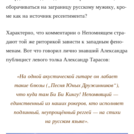
обо­ра­чи­вать­ся на загра­ни­цу рус­ско­му мужи­ку, кро­
ме как на источ­ник ресентимента?
Харак­тер­но, что ком­мен­та­рии о Непом­ня­щем стра­
да­ют той же рито­ри­кой зави­сти к запад­ным фено­
ме­нам. Вот что гово­рил лич­но знав­ший Алек­сандра
пуб­ли­цист лево­го тол­ка Алек­сандр Тарасов:
«На одной аку­сти­че­ской гита­ре он лаба­ет
такие блю­зы („Пес­ня Юных Дру­жин­ни­ков“),
что куда там Би Би Кин­гу! Непом­ня­щий —
един­ствен­ный из наших роке­ров, кто испол­ня­ет
под­лин­ный, неу­про­щён­ный рег­гей — на сти­хи
на рус­ском языке».