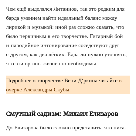
Чем ещё выде­лял­ся Лит­ви­нов, так это ред­ким для
бар­да уме­ни­ем най­ти иде­аль­ный баланс меж­ду
лири­кой и музы­кой: иной раз слож­но ска­зать, что
было пер­вич­ным в его твор­че­стве. Гитар­ный бой
и паро­дий­ное инто­ни­ро­ва­ние сосед­ству­ют друг
с дру­гом, как два лёг­ких. Едва ли нуж­но уточ­нять,
что эти орга­ны жиз­нен­но необходимы.
Подроб­нее о твор­че­стве Вени Д‘ркина читай­те
в
очер­ке Алек­сан­дры Ску­бы
.
Смутный садизм: Михаил Елизаров
До Ели­за­ро­ва было слож­но пред­ста­вить, что писа­