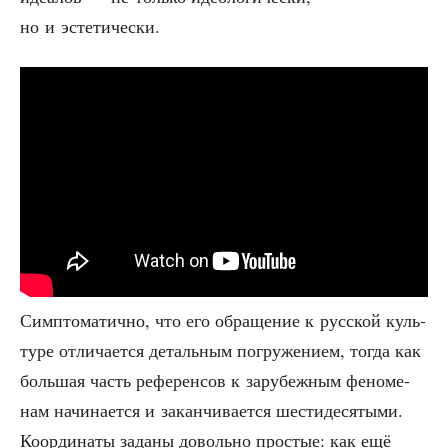
но и эстетически.
Симп­то­ма­тич­но, что его обра­ще­ние к рус­ской куль­
ту­ре отли­ча­ет­ся деталь­ным погру­же­ни­ем, тогда как
боль­шая часть рефе­рен­сов к зару­беж­ным фено­ме­
нам начи­на­ет­ся и закан­чи­ва­ет­ся шести­де­ся­ты­ми.
Коор­ди­на­ты зада­ны доволь­но про­стые: как ещё