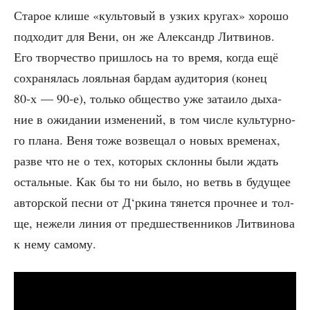
Ста­рое кли­ше «куль­то­вый в узких кру­гах» хоро­шо
под­хо­дит для Вени, он же Алек­сандр Лит­ви­нов.
Его твор­че­ство при­шлось на то вре­мя, когда ещё
сохра­ня­лась лояль­ная бар­дам ауди­то­рия (конец
80‑х — 90‑е), толь­ко обще­ство уже зата­и­ло дыха­
ние в ожи­да­нии изме­не­ний, в том чис­ле куль­тур­но­
го пла­на. Веня тоже воз­ве­щал о новых вре­ме­нах,
раз­ве что не о тех, кото­рых склон­ны были ждать
осталь­ные. Как бы то ни было, но ветвь в буду­щее
автор­ской пес­ни от Д‘ркина тянет­ся проч­нее и тол­
ще, неже­ли линия от пред­ше­ствен­ни­ков Лит­ви­но­ва
к нему самому.