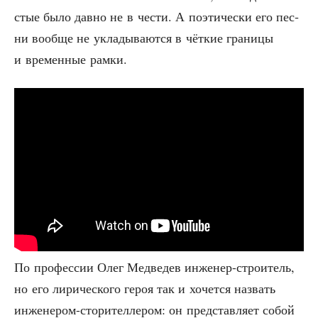
стые было дав­но не в чести. А поэ­ти­че­ски его пес­
ни вооб­ще не укла­ды­ва­ют­ся в чёт­кие гра­ни­цы
и вре­мен­ные рамки.
По про­фес­сии Олег Мед­ве­дев инже­нер-стро­и­тель,
но его лири­че­ско­го героя так и хочет­ся назвать
инже­не­ром-сто­ри­тел­ле­ром: он пред­став­ля­ет собой