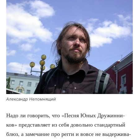
Алек­сандр Непомнящий
Надо ли гово­рить, что «Пес­ня Юных Дру­жин­ни­
ков» пред­став­ля­ет из себя доволь­но стан­дарт­ный
блюз, а заме­ча­ние про рег­ги и вовсе не выдер­жи­ва­