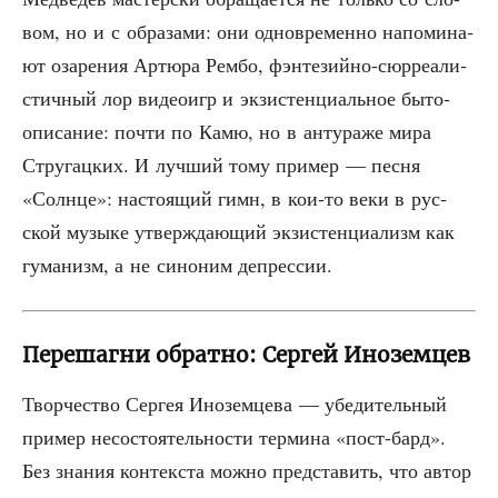
вом, но и с обра­за­ми: они одно­вре­мен­но напо­ми­на­
ют оза­ре­ния Артю­ра Рем­бо, фэн­те­зий­но-сюр­ре­а­ли­
стич­ный лор видео­игр и экзи­стен­ци­аль­ное быто­
опи­са­ние: почти по Камю, но в анту­ра­же мира
Стру­гац­ких. И луч­ший тому при­мер — пес­ня
«Солн­це»: насто­я­щий гимн, в кои-то веки в рус­
ской музы­ке утвер­жда­ю­щий экзи­стен­ци­а­лизм как
гума­низм, а не сино­ним депрессии.
Перешагни обратно: Сергей Иноземцев
Твор­че­ство Сер­гея Ино­зем­це­ва — убе­ди­тель­ный
при­мер несо­сто­я­тель­но­сти тер­ми­на «пост-бард».
Без зна­ния кон­тек­ста мож­но пред­ста­вить, что автор