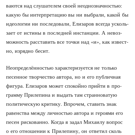
ва­ют­ся над слу­ша­те­лем сво­ей неод­но­знач­но­стью:
какую бы интер­пре­та­цию вы ни выбра­ли, какой бы
идео­ло­гии ни после­до­ва­ли, Ели­за­ров все­гда усколь­
за­ет от исти­ны в послед­ней инстан­ции. А невоз­
мож­ность рас­ста­вить все точ­ки над «и», как извест­
но, изряд­но бесит.
Неопре­де­лён­но­стью харак­те­ри­зу­ет­ся не толь­ко
песен­ное твор­че­ство авто­ра, но и его пуб­лич­ная
фигу­ра. Ели­за­ров может спо­кой­но прий­ти в про­
грам­му При­ле­пи­на и выдать там стран­но­ва­тую
поли­ти­че­скую кри­ти­ку. Впро­чем, ста­вить знак
равен­ства меж­ду лич­но­стью авто­ра и геро­я­ми его
песен рис­ко­ван­но. Когда я задал Миха­и­лу вопрос
о его отно­ше­нии к При­ле­пи­ну, он отве­тил сколь