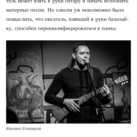
тель может взять в руки гита­ру и начать испол­нять
матер­ные пес­ни. Но совсем уж невоз­мож­но было
помыс­лить, что писа­тель, взяв­ший в руки бала­лай­
ку, спо­со­бен пере­ква­ли­фи­ци­ро­вать­ся в панка.
Миха­ил Елизаров