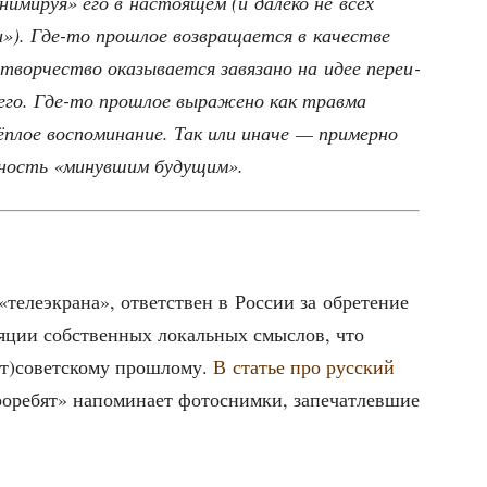
ни­ми­руя» его в насто­я­щем (и дале­ко не всех
»). Где-то про­шлое воз­вра­ща­ет­ся в каче­стве
вор­че­ство ока­зы­ва­ет­ся завя­за­но на идее пере­и­
­ще­го. Где-то про­шлое выра­же­но как трав­ма
­лое вос­по­ми­на­ние. Так или ина­че — при­мер­но
ен­ность «минув­шим будущим».
еле­экра­на», ответ­ствен в Рос­сии за обре­те­ние
ля­ции соб­ствен­ных локаль­ных смыс­лов, что
ост)советскому про­шло­му.
В ста­тье про рус­ский
о­ре­бят» напо­ми­на­ет фото­сним­ки, запе­чат­лев­шие