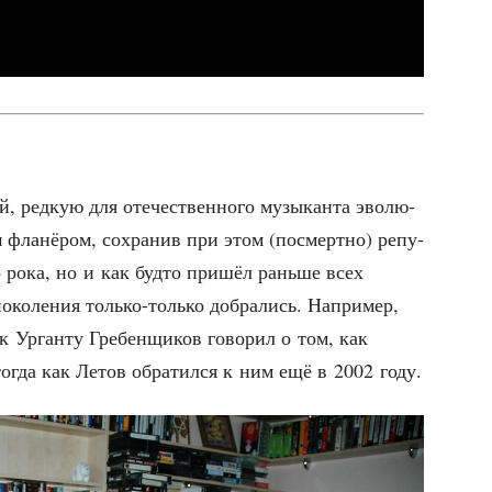
, ред­кую для оте­че­ствен­но­го музы­кан­та эво­лю­
им фла­нё­ром, сохра­нив при этом (посмерт­но) репу­
­го рока, но и как буд­то при­шёл рань­ше всех
око­ле­ния толь­ко-толь­ко добра­лись. Напри­мер,
 Урган­ту Гре­бен­щи­ков гово­рил о том, как
тогда как Летов обра­тил­ся к ним ещё в 2002 году.