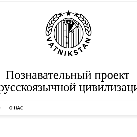
Познавательный проект
 русскоязычной цивилизац
О
О НАС