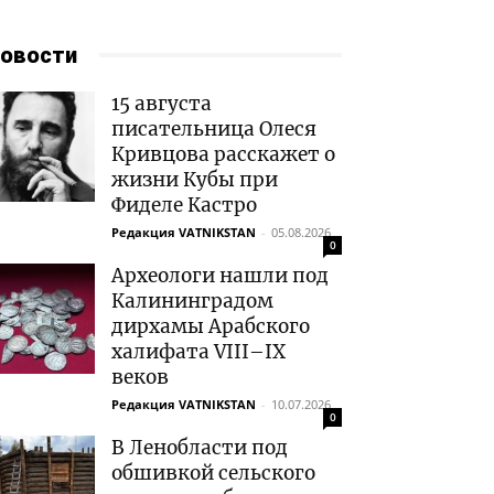
овости
15 августа
писательница Олеся
Кривцова расскажет о
жизни Кубы при
Фиделе Кастро
Редакция VATNIKSTAN
-
05.08.2026
0
Археологи нашли под
Калининградом
дирхамы Арабского
халифата VIII–IX
веков
Редакция VATNIKSTAN
-
10.07.2026
0
В Ленобласти под
обшивкой сельского