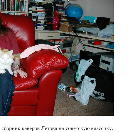
 сбор­ник каве­ров Лето­ва на совет­скую клас­си­ку.