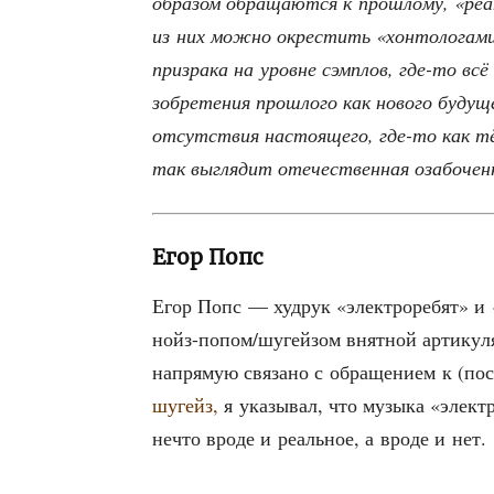
обра­зом обра­ща­ют­ся к про­шло­му, «реа
из них мож­но окре­стить «хон­то­ло­га­ми
при­зра­ка на уровне сэмплов, где-то всё т
зоб­ре­те­ния про­шло­го как ново­го буду
отсут­ствия насто­я­ще­го, где-то как тёп
так выгля­дит оте­че­ствен­ная оза­бо­ч
Егор Попс
Егор Попс — худрук «элек­тро­ре­бят» и «т
нойз-попо­м/­шу­гей­зом внят­ной арти­ку­
напря­мую свя­за­но с обра­ще­ни­ем к (п
шугейз,
я ука­зы­вал, что музы­ка «элек­тр
нечто вро­де и реаль­ное, а вро­де и нет.