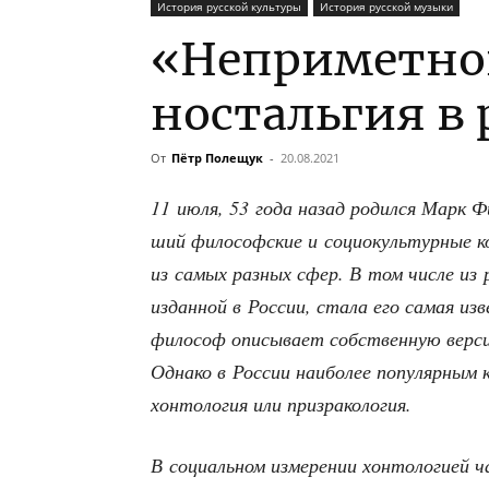
История русской культуры
История русской музыки
«Hеприметно
ностальгия в
От
Пётр Полещук
-
20.08.2021
11 июля, 53 года назад родил­ся Марк Фиш
ший фило­соф­ские и соци­о­куль­тур­ные 
из самых раз­ных сфер. В том чис­ле из 
издан­ной в Рос­сии, ста­ла его самая изве
фило­соф опи­сы­ва­ет соб­ствен­ную вер­с
Одна­ко в Рос­сии наи­бо­лее попу­ляр­ны
хон­то­ло­гия или призракология.
В соци­аль­ном изме­ре­нии хон­то­ло­ги­ей 