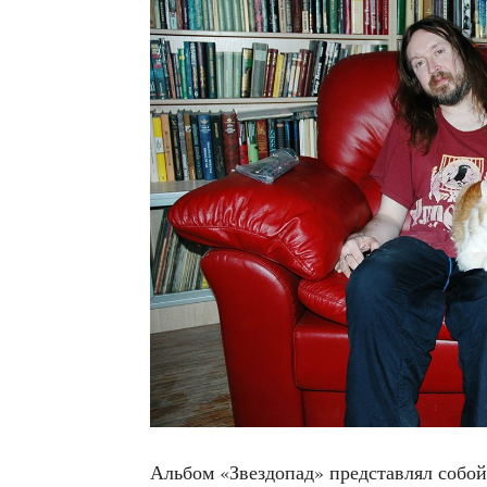
Аль­бом «Звез­до­пад» пред­став­лял собой