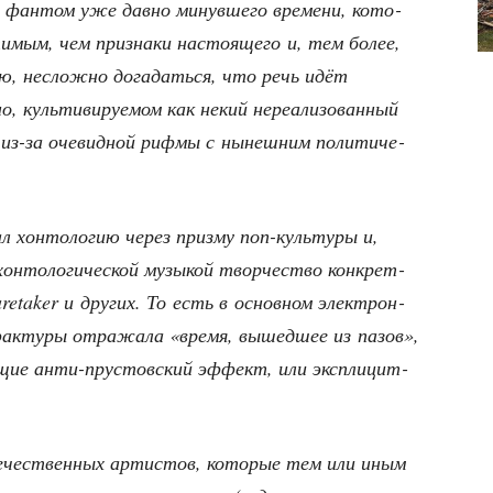
о фан­том уже дав­но минув­ше­го вре­ме­ни, кото­
и­мым, чем при­зна­ки насто­я­ще­го и, тем более,
сию, неслож­но дога­дать­ся, что речь идёт
 куль­ти­ви­ру­е­мом как некий нере­а­ли­зо­ван­ный
й из-за оче­вид­ной риф­мы с нынеш­ним поли­ти­че­
хон­то­ло­гию через приз­му поп-куль­ту­ры и,
н­то­ло­ги­че­ской музы­кой твор­че­ство кон­крет­
retaker и дру­гих. То есть в основ­ном элек­трон­
ак­ту­ры отра­жа­ла «вре­мя, вышед­шее из пазов»,
­щие анти-пру­стов­ский эффект, или экс­пли­цит­
те­че­ствен­ных арти­стов, кото­рые тем или иным