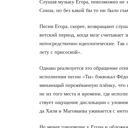
Слу­шая музы­ку Его­ра, невоз­мож­но не з
Сою­за, но без какой бы то ни было гла­м
Пес­ни Его­ра, ско­рее, воз­вра­ща­ют слу­ш
вет­ский пери­од, когда мозг счи­ты­ва­ет 
непо­сред­ствен­но идео­ло­ги­че­ские. Так о
ле­ту с присоской».
Одна­ко реа­ли­зу­ет­ся это обра­ще­ние о
испол­не­нии пес­ни «Ты» бэк­во­кал Фёдо­р
ми­на­ю­щий пере­жё­ван­ную плён­ку, что со
не из того места и вре­ме­ни, где испол­ня
ству­ет ощу­ще­ние дис­ло­ка­ции с уло­в
да Хиля и Маго­ма­е­ва ужи­ва­ет­ся с инт
Не менее гово­ря­щие у Его­ра и облож­ки