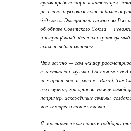
вре­мя пре­бы­ва­ю­щий в насто­я­щем. Эт
рый зача­стую ока­зы­ва­ет­ся более ощу­т
буду­ще­го. Экс­тра­по­ли­руя это на Рос­
об обра­зе Совет­ско­го Сою­за — неваж­но,
и извра­щён­ный иде­ал или кри­ти­ку­е­мы
ским истеблишментом.
Что важ­но — сам Фишер рас­смат­ри­вал 
в част­но­сти, музы­ки. Он пони­мал под хо
ных арти­стов, а имен­но: Burial, The Ca
ную музы­ку, кото­рая на уровне самой ф
напри­мер, иска­жён­ные сэм­плы, созда­ю
ное «потрес­ки­ва­ние» плёнки.
Я поста­рал­ся вклю­чить в под­бор­ку о