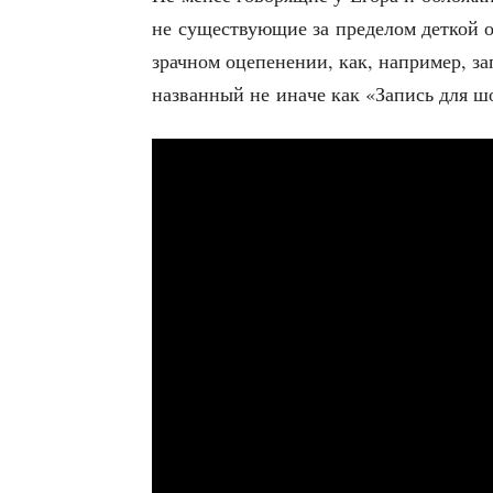
не суще­ству­ю­щие за пре­де­лом дет­кой
зрач­ном оце­пе­не­нии, как, напри­мер, з
назван­ный не ина­че как «Запись для ш