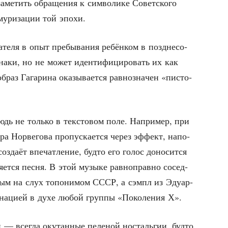
аме­тить обра­ще­ния к сим­во­ли­ке Совет­ско­го
у­ри­за­ции той эпохи.
а­те­ля в опыт пре­бы­ва­ния ребён­ком в позд­не­со­
зна­ки, но не может иден­ти­фи­ци­ро­вать их как
браз Гага­ри­на ока­зы­ва­ет­ся рав­но­зна­чен «писто­
тнюдь не толь­ко в тек­сто­вом поле. Напри­мер, при
а Нор­ве­го­ва про­пус­ка­ет­ся через эффект, напо­
зда­ёт впе­чат­ле­ние, буд­то его голос доно­сит­ся
­ет­ся пес­ня. В этой музы­ке рав­но­прав­но сосед­
и­мым на слух топо­ни­мом СССР, а сэмпл из Эду­ар­
о­на­ци­ей в духе любой груп­пы «Поко­ле­ния Х».
 — все­гда оку­тан­ные пеле­ной носталь­гии, буд­то