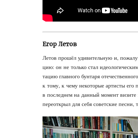
Егор Летов
Летов про­шёл уди­ви­тель­ную и, пожа­луй
цию: он не толь­ко стал идео­ло­ги­че­ск
та­цию глав­но­го бун­та­ря оте­че­ствен­но
к тому, к чему неко­то­рые арти­сты его п
в послед­нем на дан­ный момент визи­те к
переот­крыл для себя совет­ские пес­ни, 