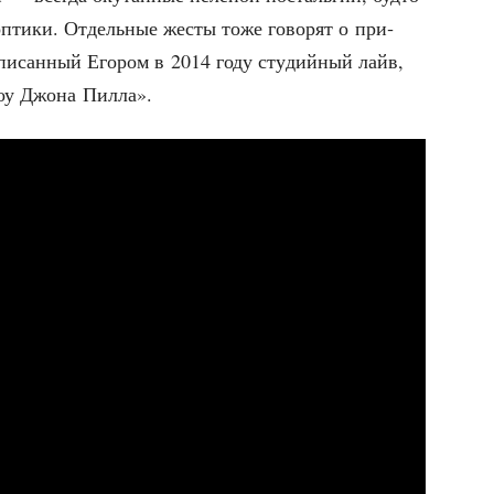
 опти­ки. Отдель­ные жесты тоже гово­рят о при­
апи­сан­ный Его­ром в 2014 году сту­дий­ный лайв,
оу Джо­на Пилла».