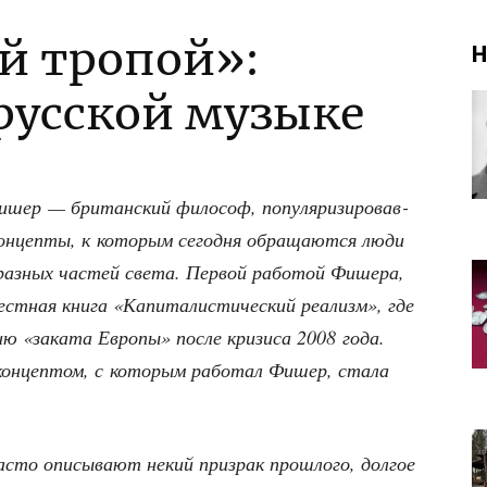
й тропой»:
Н
 русской музыке
ер — бри­тан­ский фило­соф, попу­ля­ри­зи­ро­вав­
кон­цеп­ты, к кото­рым сего­дня обра­ща­ют­ся люди
раз­ных частей све­та. Пер­вой рабо­той Фише­ра,
ст­ная кни­га «Капи­та­ли­сти­че­ский реа­лизм», где
ию «зака­та Евро­пы» после кри­зи­са 2008 года.
м кон­цеп­том, с кото­рым рабо­тал Фишер, ста­ла
часто опи­сы­ва­ют некий при­зрак про­шло­го, дол­гое