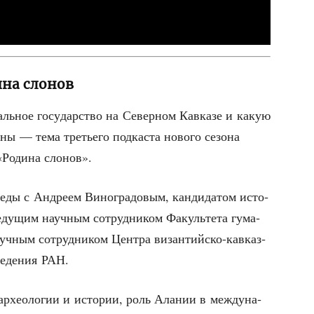
ина слонов
аль­ное госу­дар­ство на Север­ном Кав­ка­зе и какую
ны — тема тре­тье­го под­ка­ста ново­го сезо­на
а «Роди­на слонов».
­ды с Андре­ем Вино­гра­до­вым, кан­ди­да­том исто­
веду­щим науч­ным сотруд­ни­ком Факуль­те­та гума­
ным сотруд­ни­ком Цен­тра визан­тий­ско-кав­каз­
ве­де­ния РАН.
 архео­ло­гии и исто­рии, роль Ала­нии в меж­ду­на­