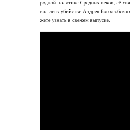
род­ной поли­ти­ке Сред­них веков, её свя
вал ли в убий­стве Андрея Бого­люб­ско­
же­те узнать в све­жем выпуске.