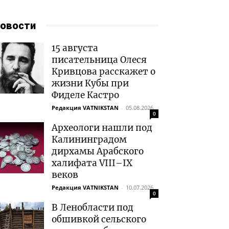
овости
15 августа
писательница Олеся
Кривцова расскажет о
жизни Кубы при
Фиделе Кастро
Редакция VATNIKSTAN
-
05.08.2026
0
Археологи нашли под
Калининградом
дирхамы Арабского
халифата VIII–IX
веков
Редакция VATNIKSTAN
-
10.07.2026
0
В Ленобласти под
обшивкой сельского