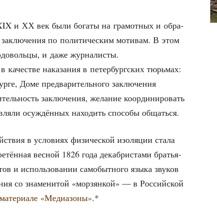
 XIX и ХХ век были бога­ты на гра­мот­ных и обра­
 заклю­че­ния по поли­ти­че­ским моти­вам. В этом
ро­до­воль­цы, и даже журналисты.
 каче­стве нака­за­ния в петер­бург­ских тюрь­мах:
ур­ге, Доме пред­ва­ри­тель­но­го заклю­че­ния
­тель­ность заклю­че­ния, жела­ние коор­ди­ни­ро­вать
­ля­ли осуж­дён­ных нахо­дить спо­со­бы общаться.
ствия в усло­ви­ях физи­че­ской изо­ля­ции ста­ла
ре­тён­ная вес­ной 1826 года декаб­ри­ста­ми бра­тья­
тов и исполь­зо­ва­нии само­быт­но­го язы­ка зву­ков
ния со зна­ме­ни­той «мор­зян­кой» — в Рос­сий­ской
мате­ри­а­ле «Меди­азо­ны»
.*