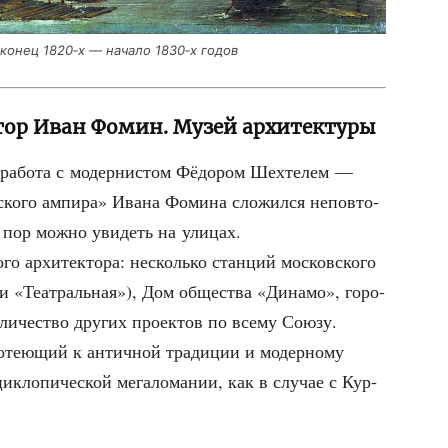
, конец 1820‑х — нача­ло 1830‑х годов
ктор Иван Фомин. Музей архитектуры
, рабо­та с модер­ни­стом Фёдо­ром Шех­те­лем —
­ско­го ампи­ра» Ива­на Фоми­на сло­жил­ся непо­вто­
х пор мож­но уви­деть на улицах.
го архи­тек­то­ра: несколь­ко стан­ций мос­ков­ско­го
и «Теат­раль­ная»), Дом обще­ства «Дина­мо», горо­
­че­ство дру­гих про­ек­тов по все­му Сою­зу.
­те­ю­щий к антич­ной тра­ди­ции и модер­но­му
ик­ло­пи­че­ской мега­ло­ма­нии, как в слу­чае с Кур­