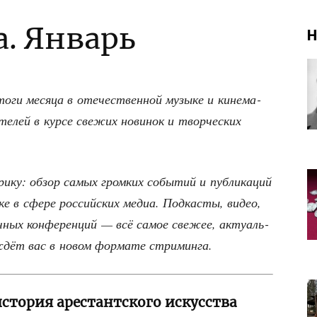
а. Январь
Н
­ги меся­ца в оте­че­ствен­ной музы­ке и кине­ма­
­лей в кур­се све­жих нови­нок и твор­че­ских
и­ку: обзор самых гром­ких собы­тий и пуб­ли­ка­ций
ке в сфе­ре рос­сий­ских медиа. Под­ка­сты, видео,
уч­ных кон­фе­рен­ций — всё самое све­жее, акту­аль­
 ждёт вас в новом фор­ма­те стриминга.
 история арестантского искусства