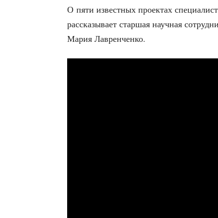
О пяти извест­ных про­ек­тах спе­ци­а­ли­с
рас­ска­зы­ва­ет стар­шая науч­ная сотруд­н
Мария Лавренченко.