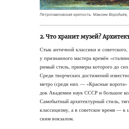
Пет­ро­пав­лов­ская кре­пость. Мак­сим Воро­бьёв
2. Что хранит музей? Архите
Стык антич­ной клас­си­ки и совет­ско­го
у при­знан­но­го масте­ра вре­мён «ста­лин
ри­мый стиль, при­ме­ры кото­ро­го до си
Сре­ди твор­че­ских дости­же­ний извест­но­
мет­ро (сре­ди них — «Крас­ные воро­та» 
док Ака­де­мии наук СССР и боль­шое коли
Само­быт­ный архи­тек­тур­ный стиль, тяго
клас­си­циз­му, а в совет­ское вре­мя — к ц
ским вокзалом.