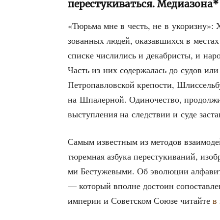
перестукиваться. Медиазона*
«Тюрь­ма мне в честь, не в уко­риз­ну»:
зо­ван­ных людей, ока­зав­ших­ся в местах
спис­ке чис­ли­лись и декаб­ри­сты, и на
Часть из них содер­жа­лась до судов или в
Пет­ро­пав­лов­ской кре­по­сти, Шлис­сель­б
на Шпа­лер­ной. Оди­но­че­ство, про­дол­жи
выступ­ле­ния на след­ствии и суде застав
Самым извест­ным из мето­дов вза­и­мо­дей­
тюрем­ная азбу­ка пере­сту­ки­ва­ний, изоб­
ми Бес­ту­же­вы­ми. Об эво­лю­ции алфа­ви­
— кото­рый вполне досто­ин сопо­став­ле­
импе­рии и Совет­ском Сою­зе читай­те
в 