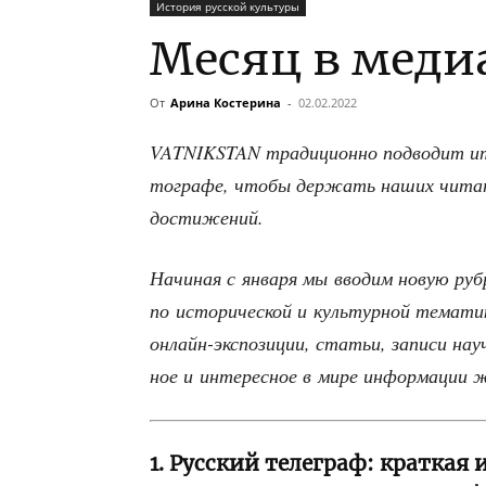
История русской культуры
Месяц в меди
От
Арина Костерина
-
02.02.2022
VATNIKSTAN тра­ди­ци­он­но под­во­дит ито
то­гра­фе, что­бы дер­жать наших чита­те
достижений.
Начи­ная с янва­ря мы вво­дим новую руб­р
по исто­ри­че­ской и куль­тур­ной тема­ти­
онлайн-экс­по­зи­ции, ста­тьи, запи­си на
ное и инте­рес­ное в мире инфор­ма­ции
1. Русский телеграф: краткая