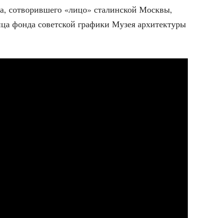
та, сотво­рив­ше­го «лицо» ста­лин­ской Моск­вы,
и­ца фон­да совет­ской гра­фи­ки Музея архи­тек­ту­ры