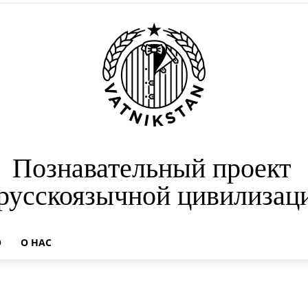
Познавательный проект
 русскоязычной цивилизац
О
О НАС