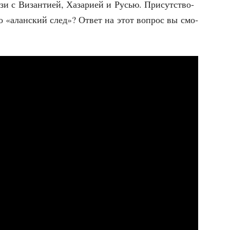
­зи с Визан­ти­ей, Хаза­ри­ей и Русью. При­сут­ство­
го «алан­ский след»? Ответ на этот вопрос вы смо­