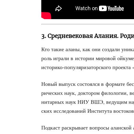
3. Средневековая Алания. Род
Кто такие ала­ны, как они созда­ли уни­к
роль игра­ли в исто­рии миро­вой ойку­ме­
исто­ри­ко-попу­ля­ри­за­тор­ско­го про­ек­т
Новый выпуск состо­ял­ся в фор­ма­те бесе
ри­че­ских наук, док­то­ром фило­ло­гии, 
ни­тар­ных наук НИУ ВШЭ, веду­щим науч­
ских иссле­до­ва­ний Инсти­ту­та восто­ко­
Под­каст рас­кры­ва­ет вопро­сы алан­ской