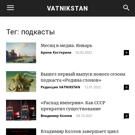
VATNIKSTAN
Тег: подкасты
Месяц в медиа. Январь
Арина Костерина
-
02.02.2022
0
Вышел первый выпуск нового сезона
подкаста «Родина слонов»
Редакция VATNIKSTAN
-
12.01.2022
0
«Распад империи». Как СССР
прекратил существование
Владимир Козлов
-
04.10.2021
0
Владимир Козлов завершает цикл