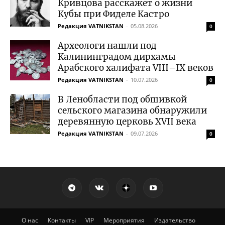
Кривцова расскажет о жизни
Кубы при Фиделе Кастро
Редакция VATNIKSTAN
-
05.08.2026
0
Археологи нашли под
Калининградом дирхамы
Арабского халифата VIII–IX веков
Редакция VATNIKSTAN
-
10.07.2026
0
В Ленобласти под обшивкой
сельского магазина обнаружили
деревянную церковь XVII века
Редакция VATNIKSTAN
-
09.07.2026
0
О нас
Контакты
VIP
Мероприятия
Издательство