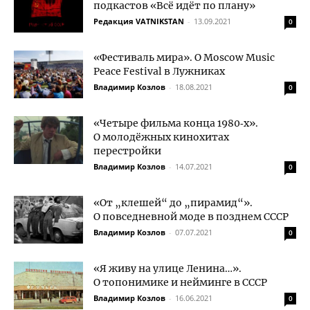
подкастов «Всё идёт по плану»
Редакция VATNIKSTAN
-
13.09.2021
0
«Фестиваль мира». О Moscow Music
Peace Festival в Лужниках
Владимир Козлов
-
18.08.2021
0
«Четыре фильма конца 1980‑х».
О молодёжных кинохитах
перестройки
Владимир Козлов
-
14.07.2021
0
«От „клешей“ до „пирамид“».
О повседневной моде в позднем СССР
Владимир Козлов
-
07.07.2021
0
«Я живу на улице Ленина…».
О топонимике и нейминге в СССР
Владимир Козлов
-
16.06.2021
0