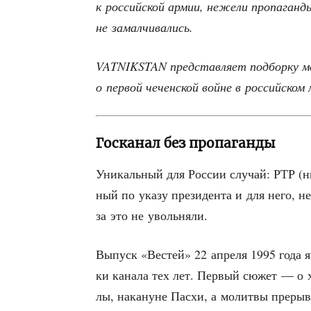
к рос­сий­ской армии, неже­ли про­па­ган­д
не замалчивались.
VATNIKSTAN пред­став­ля­ет под­бор­ку мат
о пер­вой чечен­ской войне в рос­сий­ском
Госканал без пропаганды
Уни­каль­ный для Рос­сии слу­чай: РТР (н
ный по ука­зу пре­зи­ден­та и для него, 
за это не увольняли.
Выпуск «Вестей» 22 апре­ля 1995 года яв
ки кана­ла тех лет. Пер­вый сюжет — о хр
лы, нака­нуне Пас­хи, а молит­вы пре­ры­в