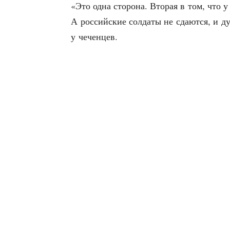
«Это одна сто­ро­на. Вто­рая в том, что 
А рос­сий­ские сол­да­ты не сда­ют­ся, и 
у чеченцев.