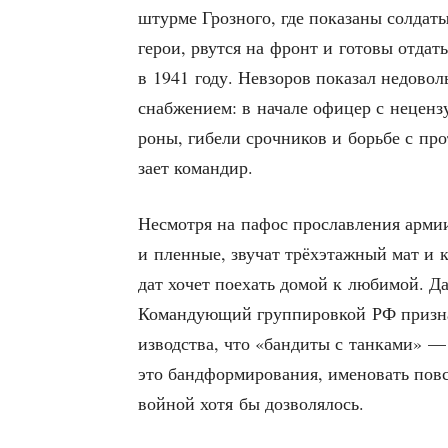
штур­ме Гроз­но­го, где пока­за­ны сол­да
герои, рвут­ся на фронт и гото­вы отда
в 1941 году. Невзо­ров пока­зал недо­воль
снаб­же­ни­ем: в нача­ле офи­цер с нецен­з
ро­ны, гибе­ли сроч­ни­ков и борь­бе с п
за­ет командир.
Несмот­ря на пафос про­слав­ле­ния армии 
и плен­ные, зву­чат трёх­этаж­ный мат и 
дат хочет поехать домой к люби­мой. Дале
Коман­ду­ю­щий груп­пи­ров­кой РФ при­зна­
из­вод­ства, что «бан­ди­ты с тан­ка­ми» —
это банд­фор­ми­ро­ва­ния, име­но­вать по
вой­ной хотя бы дозволялось.