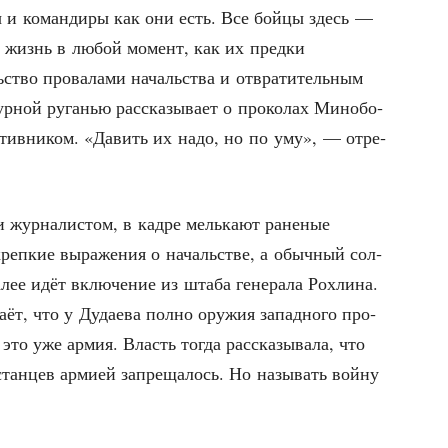
­ты и коман­ди­ры как они есть. Все бой­цы здесь —
ть жизнь в любой момент, как их пред­ки
­ство про­ва­ла­ми началь­ства и отвра­ти­тель­ным
ур­ной руга­нью рас­ска­зы­ва­ет о про­ко­лах Мино­бо­
ро­тив­ни­ком. «Давить их надо, но по уму», — отре­
жур­на­ли­стом, в кад­ре мель­ка­ют ране­ные
креп­кие выра­же­ния о началь­стве, а обыч­ный сол­
е идёт вклю­че­ние из шта­ба гене­ра­ла Рох­ли­на.
ёт, что у Дуда­е­ва пол­но ору­жия запад­но­го про­
 это уже армия. Власть тогда рас­ска­зы­ва­ла, что
встан­цев арми­ей запре­ща­лось. Но назы­вать вой­ну