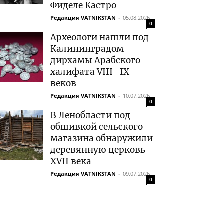
Фиделе Кастро
Редакция VATNIKSTAN
-
05.08.2026
0
Археологи нашли под
Калининградом
дирхамы Арабского
халифата VIII–IX
веков
Редакция VATNIKSTAN
-
10.07.2026
0
В Ленобласти под
обшивкой сельского
магазина обнаружили
деревянную церковь
XVII века
Редакция VATNIKSTAN
-
09.07.2026
0