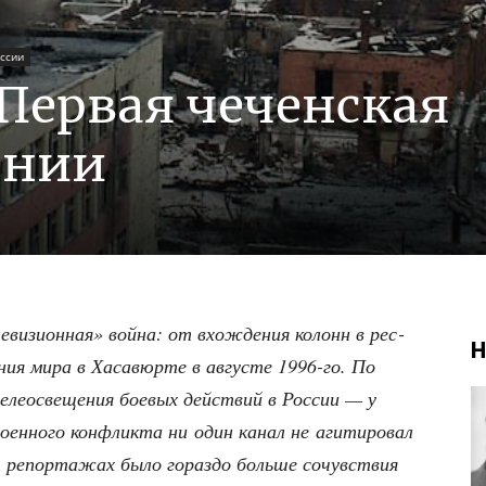
ссии
 Первая чеченская
ении
­ви­зи­он­ная» вой­на: от вхож­де­ния колонн в рес­
Н
е­ния мира в Хаса­вюр­те в авгу­сте 1996-го. По
ле­осве­ще­ния бое­вых дей­ствий в Рос­сии — у
оен­но­го кон­флик­та ни один канал не аги­ти­ро­вал
 В репор­та­жах было гораз­до боль­ше сочув­ствия