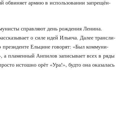
рый обви­ня­ет армию в исполь­зо­ва­нии запре­щён­
­му­ни­сты справ­ля­ют день рож­де­ния Лени­на.
с­ска­зы­ва­ет о силе идей Ильи­ча. Далее транс­ли­
 пре­зи­ден­те Ель­цине гово­рят: «Был ком­му­ни­
, а пла­мен­ный Анпи­лов запи­сы­ва­ет всех в ряды
ро­сто истош­но орёт «Ура!», буд­то она ока­за­лась