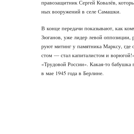
пра­во­за­щит­ник Сер­гей Кова­лёв, кото­
ных воору­же­ний в селе Самашки.
В кон­це пере­да­чи пока­зы­ва­ют, как ком
Зюга­нов, уже лидер левой оппо­зи­ции, ра
ру­ют митинг у памят­ни­ка Марк­су, где о
стом — стал капи­та­ли­стом и ворю­гой!»
«Тру­до­вой Рос­сии». Какая-то бабуш­ка п
в мае 1945 года в Берлине.