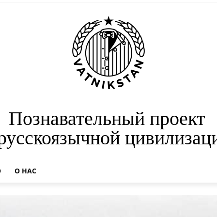
Познавательный проект
 русскоязычной цивилизац
О
О НАС