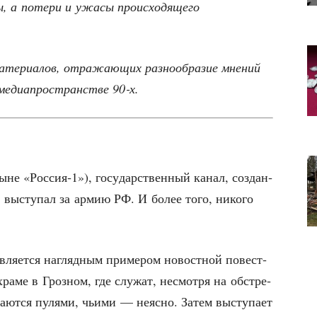
ы, а поте­ри и ужа­сы про­ис­хо­дя­ще­го
е­ри­а­лов, отра­жа­ю­щих раз­но­об­ра­зие мне­ний
 медиа­про­стран­стве 90‑х.
ыне «Россия‑1»), госу­дар­ствен­ный канал, создан­
не высту­пал за армию РФ. И более того, нико­го
ля­ет­ся нагляд­ным при­ме­ром новост­ной повест­
а­ме в Гроз­ном, где слу­жат, несмот­ря на обстре­
а­ют­ся пуля­ми, чьи­ми — неяс­но. Затем высту­па­ет