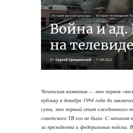
История русской культуры
История телевидения Ро
Война и ад.
на телевид
От
Сергей Грищинский
-
11.08.2022
Чечен­ская кам­па­ния — это пер­вая «теле
пуб­ли­ку в декаб­ре 1994 года до заклю­ч
сути, это пер­вый опыт еже­днев­но­го те
совет­ско­го ТВ его не было. С нача­лом в
за пре­зи­ден­та и феде­раль­ные вой­ска.