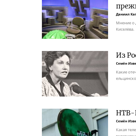
преж
Даниил Ка
Мнение о 
Киселёва.
Из Ро
Семён Изв
Какие оте
ельцинско
НТВ-П
Семён Изв
Какая тел
телевиден