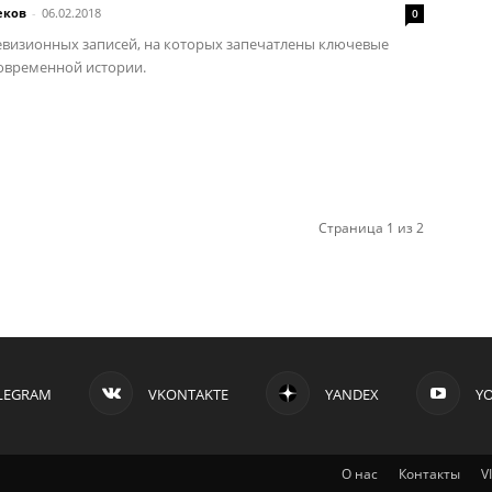
еков
-
06.02.2018
0
евизионных записей, на которых запечатлены ключевые
овременной истории.
Страница 1 из 2
LEGRAM
VKONTAKTE
YANDEX
Y
О нас
Контакты
V