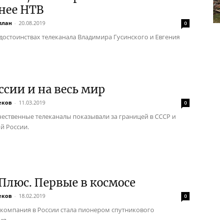
нее НТВ
план
-
20.08.2019
0
достоинствах телеканала Владимира Гусинского и Евгения
ссии и на весь мир
еков
-
11.03.2019
0
чественные телеканалы показывали за границей в СССР и
й России.
люс. Первые в космосе
еков
-
18.02.2019
0
екомпания в России стала пионером спутникового
ия.