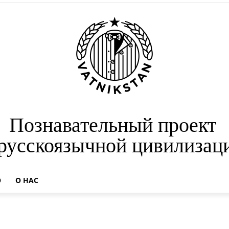
Познавательный проект
 русскоязычной цивилизац
О
О НАС