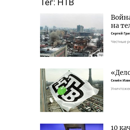
Тег: НТВ
Война
на т
Сергей Гр
Честные р
«Дело
Семён Изв
Уничтожен
10 ка