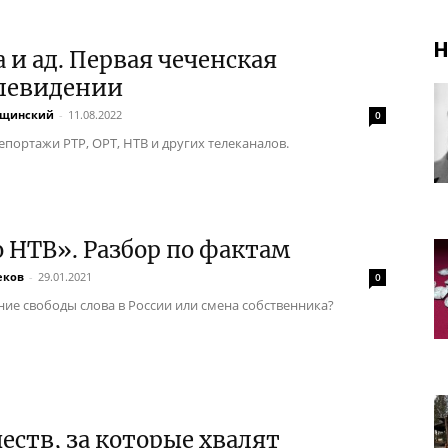
Н
 и ад. Первая чеченская
елевидении
ищинский
-
11.08.2022
0
епортажи РТР, ОРТ, НТВ и других телеканалов.
 НТВ». Разбор по фактам
еков
-
29.01.2021
0
ие свободы слова в России или смена собственника?
честв, за которые хвалят