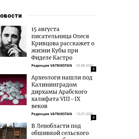
овости
15 августа
писательница Олеся
Кривцова расскажет о
жизни Кубы при
Фиделе Кастро
Редакция VATNIKSTAN
-
05.08.2026
0
Археологи нашли под
Калининградом
дирхамы Арабского
халифата VIII–IX
веков
Редакция VATNIKSTAN
-
10.07.2026
0
В Ленобласти под
обшивкой сельского