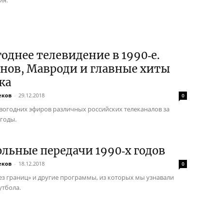
однее телевидение в 1990‑е.
нов, Мавроди и главные хиты
ка
еков
-
29.12.2018
0
вогодних эфиров различных российских телеканалов за
 годы.
льные передачи 1990‑х годов
еков
-
18.12.2018
0
ез границ» и другие программы, из которых мы узнавали
утбола.