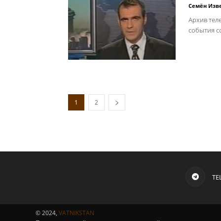
Семён Изв
Архив тел
события с
1
2
TE
© 2024,
VATNIKSTAN