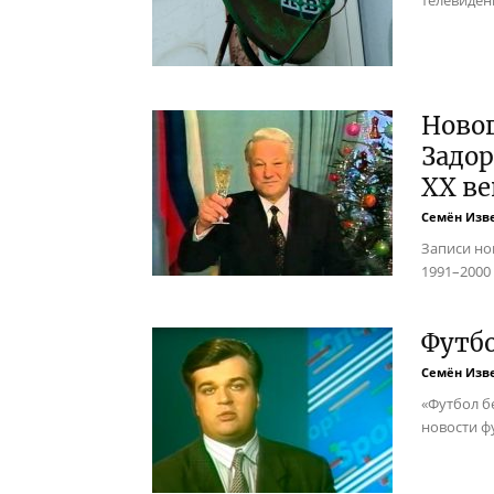
Новог
Задор
XX ве
Семён Изв
Записи но
1991–2000
Футбо
Семён Изв
«Футбол б
новости ф