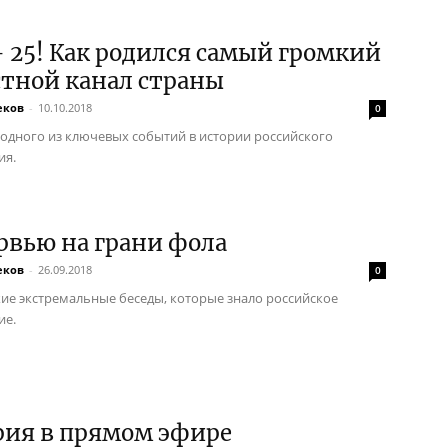
 25! Как родился самый громкий
тной канал страны
еков
-
10.10.2018
0
одного из ключевых событий в истории российского
ия.
рвью на грани фола
еков
-
26.09.2018
0
ие экстремальные беседы, которые знало российское
ие.
рия в прямом эфире