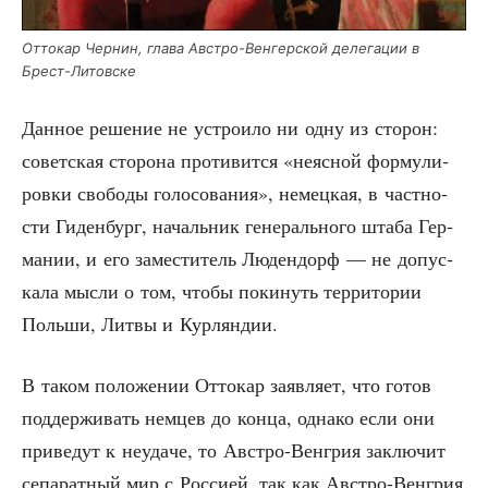
Отто­кар Чер­нин, гла­ва Авст­ро-Вен­гер­ской деле­га­ции в
Брест-Литовске
Дан­ное реше­ние не устро­и­ло ни одну из сто­рон:
совет­ская сто­ро­на про­ти­вит­ся «неяс­ной фор­му­ли­
ров­ки сво­бо­ды голо­со­ва­ния», немец­кая, в част­но­
сти Гиден­бург, началь­ник гене­раль­но­го шта­ба Гер­
ма­нии, и его заме­сти­тель Люден­дорф — не допус­
ка­ла мыс­ли о том, что­бы поки­нуть тер­ри­то­рии
Поль­ши, Лит­вы и Курляндии.
В таком поло­же­нии Отто­кар заяв­ля­ет, что готов
под­дер­жи­вать нем­цев до кон­ца, одна­ко если они
при­ве­дут к неуда­че, то Авст­ро-Вен­грия заклю­чит
сепа­рат­ный мир с Рос­си­ей, так как Авст­ро-Вен­грия