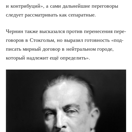
и кон­три­бу­ций», а сами даль­ней­шие пере­го­во­ры
сле­ду­ет рас­смат­ри­вать как сепаратные.
Чер­нин так­же выска­зал­ся про­тив пере­не­се­ния пере­
го­во­ров в Сток­гольм, но выра­зил готов­ность «под­
пи­сать мир­ный дого­вор в ней­траль­ном горо­де,
кото­рый над­ле­жит ещё определить».