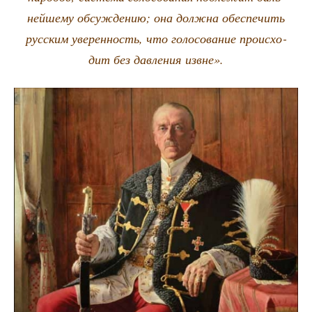
ней­ше­му обсуж­де­нию; она долж­на обес­пе­чить
рус­ским уве­рен­ность, что голо­со­ва­ние про­ис­хо­
дит без дав­ле­ния извне».