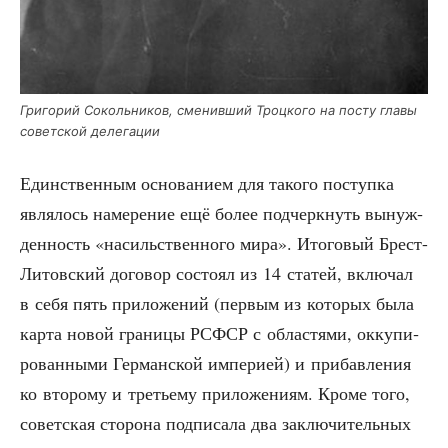
Гри­го­рий Соколь­ни­ков, сме­нив­ший Троц­ко­го на посту гла­вы
совет­ской делегации
Един­ствен­ным осно­ва­ни­ем для тако­го поступ­ка
явля­лось наме­ре­ние ещё более под­черк­нуть вынуж­
ден­ность «насиль­ствен­но­го мира». Ито­го­вый Брест-
Литов­ский дого­вор состо­ял из 14 ста­тей, вклю­чал
в себя пять при­ло­же­ний (пер­вым из кото­рых была
кар­та новой гра­ни­цы РСФСР с обла­стя­ми, окку­пи­
ро­ван­ны­ми Гер­ман­ской импе­ри­ей) и при­бав­ле­ния
ко вто­ро­му и тре­тье­му при­ло­же­ни­ям. Кро­ме того,
совет­ская сто­ро­на под­пи­са­ла два заклю­чи­тель­ных