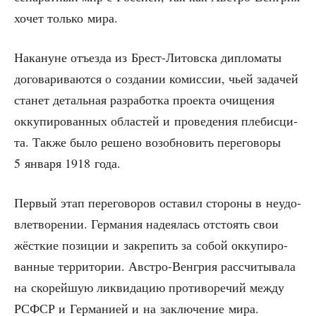
хочет толь­ко мира.
Нака­нуне отъ­ез­да из Брест-Литов­ска дипло­ма­ты
дого­ва­ри­ва­ют­ся о созда­нии комис­сии, чьей зада­чей
ста­нет деталь­ная раз­ра­бот­ка про­ек­та очи­ще­ния
окку­пи­ро­ван­ных обла­стей и про­ве­де­ния пле­бис­ци­
та. Так­же было реше­но воз­об­но­вить пере­го­во­ры
5 янва­ря 1918 года.
Пер­вый этап пере­го­во­ров оста­вил сто­ро­ны в неудо­
вле­тво­ре­нии. Гер­ма­ния наде­я­лась отсто­ять свои
жёст­кие пози­ции и закре­пить за собой окку­пи­ро­
ван­ные тер­ри­то­рии. Авст­ро-Вен­грия рас­счи­ты­ва­ла
на ско­рей­шую лик­ви­да­цию про­ти­во­ре­чий меж­ду
РСФСР и Гер­ма­ни­ей и на заклю­че­ние мира.