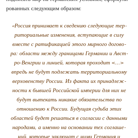
ро­ван­ных сле­ду­ю­щим образом:
«Рос­сия при­ни­ма­ет к све­де­нию сле­ду­ю­щие тер­
ри­то­ри­аль­ные изме­не­ния, всту­па­ю­щие в силу
вме­сте с рати­фи­ка­ци­ей это­го мир­но­го дого­во­
ра: обла­сти меж­ду гра­ни­ца­ми Гер­ма­нии и Авст­
ро-Вен­грии и лини­ей, кото­рая про­хо­дит <…>
впредь не будут под­ле­жать тер­ри­то­ри­аль­но­му
вер­хо­вен­ству Рос­сии. Из фак­та их при­над­леж­
но­сти к быв­шей Рос­сий­ской импе­рии для них не
будут выте­кать ника­кие обя­за­тель­ства по
отно­ше­нию к Рос­сии. Буду­щая судь­ба этих
обла­стей будет решать­ся в согла­сии с дан­ны­ми
наро­да­ми, а имен­но на осно­ва­нии тех согла­ше­
ний, кото­рые заклю­чат с ними Гер­ма­ния и