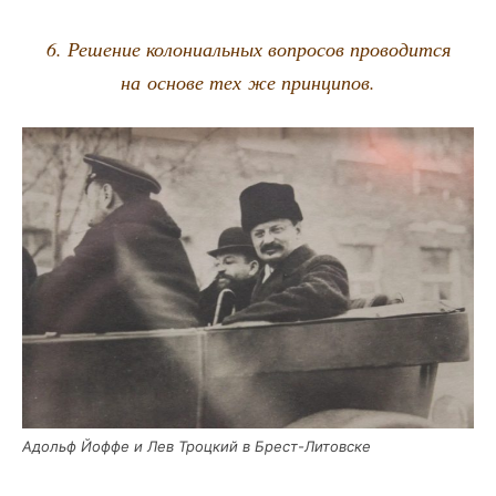
6. Реше­ние коло­ни­аль­ных вопро­сов про­во­дит­ся
на осно­ве тех же принципов.
Адольф Йоф­фе и Лев Троц­кий в Брест-Литовске