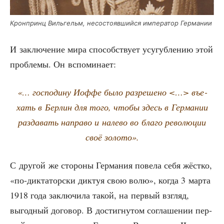
Крон­принц Виль­гельм, несо­сто­яв­ший­ся импе­ра­тор Германии
И заклю­че­ние мира спо­соб­ству­ет усу­губ­ле­нию этой
про­бле­мы. Он вспоминает:
«… гос­по­ди­ну Иоф­фе было раз­ре­ше­но <…> въе­
хать в Бер­лин для того, что­бы здесь в Гер­ма­нии
раз­да­вать напра­во и нале­во во бла­го рево­лю­ции
своё золото».
С дру­гой же сто­ро­ны Гер­ма­ния пове­ла себя жёст­ко,
«по-дик­та­тор­ски дик­туя свою волю», когда 3 мар­та
1918 года заклю­чи­ла такой, на пер­вый взгляд,
выгод­ный дого­вор. В достиг­ну­том согла­ше­нии пер­