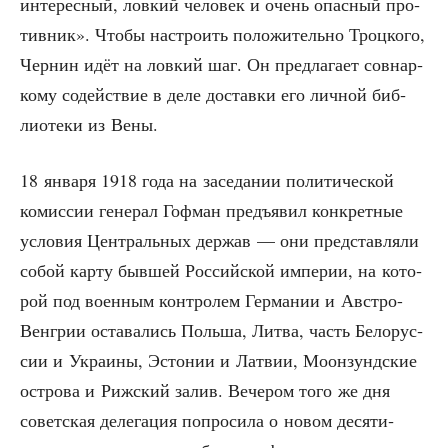
инте­рес­ный, лов­кий чело­век и очень опас­ный про­
тив­ник». Что­бы настро­ить поло­жи­тель­но Троц­ко­го,
Чер­нин идёт на лов­кий шаг. Он пред­ла­га­ет сов­нар­
ко­му содей­ствие в деле достав­ки его лич­ной биб­
лио­те­ки из Вены.
18 янва­ря 1918 года на засе­да­нии поли­ти­че­ской
комис­сии гене­рал Гоф­ман предъ­явил кон­крет­ные
усло­вия Цен­траль­ных дер­жав — они пред­став­ля­ли
собой кар­ту быв­шей Рос­сий­ской импе­рии, на кото­
рой под воен­ным кон­тро­лем Гер­ма­нии и Авст­ро-
Вен­грии оста­ва­лись Поль­ша, Лит­ва, часть Бело­рус­
сии и Укра­и­ны, Эсто­нии и Лат­вии, Моон­зунд­ские
ост­ро­ва и Риж­ский залив. Вече­ром того же дня
совет­ская деле­га­ция попро­си­ла о новом деся­ти­