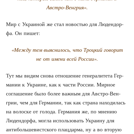
Австро-Венгрия».
Мир с Укра­и­ной же стал ново­стью для Люден­дор­
фа. Он пишет:
«Меж­ду тем выяс­ни­лось, что Троц­кий гово­рит
не от име­ни всей России».
Тут мы видим сно­ва отно­ше­ние гене­ра­ли­те­та Гер­
ма­нии к Укра­ине, как к части Рос­сии. Мир­ное
согла­ше­ние было более важ­ным для Авст­ро-Вен­
грии, чем для Гер­ма­нии, так как стра­на нахо­ди­лась
на волос­ке от голо­да. Гер­ма­ния же, по мне­нию
Люден­дор­фа, мог­ла исполь­зо­вать Укра­и­ну для
анти­боль­ше­вист­ско­го плац­дар­ма, ну а во вто­рую