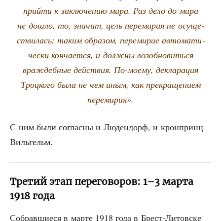
прий­ти к заклю­че­нию мира. Раз дело до мира
не дошло, то, зна­чит, цель пере­ми­рия не осу­ще­
стви­лась; таким обра­зом, пере­ми­рие авто­ма­ти­
че­ски кон­ча­ет­ся, и долж­ны воз­об­но­вить­ся
враж­деб­ные дей­ствия. По-мое­му, декла­ра­ция
Троц­ко­го была не чем иным, как пре­кра­ще­ни­ем
перемирия».
С ним были соглас­ны и Люден­дорф, и крон­принц
Вильгельм.
Третий этап переговоров: 1–3 марта
1918 года
Собрав­ши­е­ся в мар­те 1918 года в Брест-Литов­ске