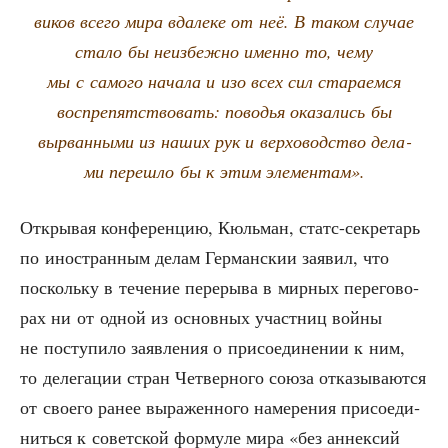
ви­ков все­го мира вда­ле­ке от неё. В таком слу­чае
ста­ло бы неиз­беж­но имен­но то, чему
мы с само­го нача­ла и изо всех сил ста­ра­ем­ся
вос­пре­пят­ство­вать: пово­дья ока­за­лись бы
вырван­ны­ми из наших рук и вер­хо­вод­ство дела­
ми пере­шло бы к этим элементам».
Откры­вая кон­фе­рен­цию, Кюль­ман, статс-сек­ре­тарь
по ино­стран­ным делам Гер­ман­скии заявил, что
посколь­ку в тече­ние пере­ры­ва в мир­ных пере­го­во­
рах ни от одной из основ­ных участ­ниц вой­ны
не посту­пи­ло заяв­ле­ния о при­со­еди­не­нии к ним,
то деле­га­ции стран Чет­вер­но­го сою­за отка­зы­ва­ют­ся
от сво­е­го ранее выра­жен­но­го наме­ре­ния при­со­еди­
нить­ся к совет­ской фор­му­ле мира «без аннек­сий