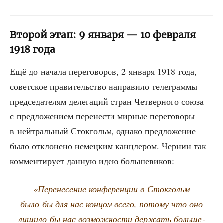
Второй этап: 9 января — 10 февраля
1918 года
Ещё до нача­ла пере­го­во­ров, 2 янва­ря 1918 года,
совет­ское пра­ви­тель­ство напра­ви­ло теле­грам­мы
пред­се­да­те­лям деле­га­ций стран Чет­вер­но­го сою­за
с пред­ло­же­ни­ем пере­не­сти мир­ные пере­го­во­ры
в ней­траль­ный Сток­гольм, одна­ко пред­ло­же­ние
было откло­не­но немец­ким канц­ле­ром. Чер­нин так
ком­мен­ти­ру­ет дан­ную идею большевиков:
«Пере­не­се­ние кон­фе­рен­ции в Сток­гольм
было бы для нас кон­цом все­го, пото­му что оно
лиши­ло бы нас воз­мож­но­сти дер­жать боль­ше­