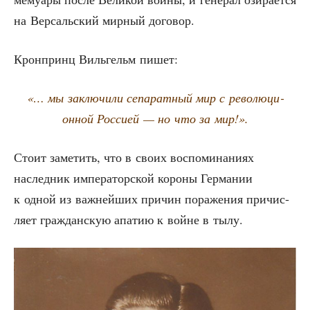
на Вер­саль­ский мир­ный договор.
Крон­принц Виль­гельм пишет:
«… мы заклю­чи­ли сепа­рат­ный мир с рево­лю­ци­
он­ной Рос­си­ей — но что за мир!».
Сто­ит заме­тить, что в сво­их вос­по­ми­на­ни­ях
наслед­ник импе­ра­тор­ской коро­ны Гер­ма­нии
к одной из важ­ней­ших при­чин пора­же­ния при­чис­
ля­ет граж­дан­скую апа­тию к войне в тылу.