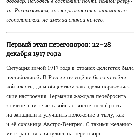
дого­вор, нахо­дясь в состо­я­нии почти пол­ной раз­ру­
хи. Рас­ска­зы­ва­ем, как тор­го­вать­ся и зани­мать­ся
гео­по­ли­ти­кой, не имея за спи­ной ничего.
Первый этап переговоров: 22–28
декабря 1917 года
Ситу­а­ция зимой 1917 года в стра­нах-деле­га­тах была
неста­биль­ной. В Рос­сии не ещё не было устой­чи­
вой вла­сти, да и обще­ством завла­де­ли пора­жен­че­
ские настро­е­ния. Гер­ма­ния жаж­да­ла пере­бро­сить
зна­чи­тель­ную часть войск с восточ­но­го фрон­та
на запад­ный и улуч­шить поло­же­ние в тылу, как
и её союз­ни­ца Авст­ро-Вен­грия. С таки­ми жела­ни­я­
ми стра­ны выдви­ну­лись на переговоры.