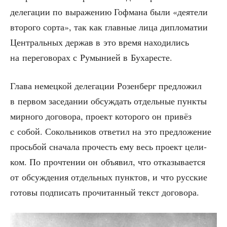
деле­га­ции по выра­же­нию Гоф­ма­на были «дея­те­ли
вто­ро­го сор­та», так как глав­ные лица дипло­ма­тии
Цен­траль­ных дер­жав в это вре­мя нахо­ди­лись
на пере­го­во­рах с Румы­ни­ей в Бухаресте.
Гла­ва немец­кой деле­га­ции Розен­берг пред­ло­жил
в пер­вом засе­да­нии обсуж­дать отдель­ные пунк­ты
мир­но­го дого­во­ра, про­ект кото­ро­го он при­вёз
с собой. Соколь­ни­ков отве­тил на это пред­ло­же­ние
прось­бой сна­ча­ла про­честь ему весь про­ект цели­
ком. По про­чте­нии он объ­явил, что отка­зы­ва­ет­ся
от обсуж­де­ния отдель­ных пунк­тов, и что рус­ские
гото­вы под­пи­сать про­чи­тан­ный текст договора.