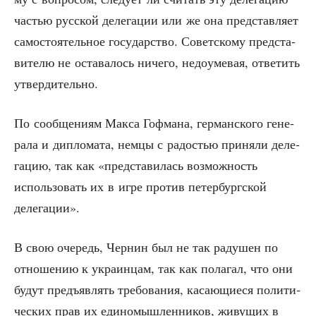
частью рус­ской деле­га­ции или же она пред­став­ля­ет
само­сто­я­тель­ное госу­дар­ство. Совет­ско­му пред­ста­
ви­те­лю не оста­ва­лось ниче­го, недо­уме­вая, отве­тить
утвердительно.
По сооб­ще­ни­ям Мак­са Гоф­ма­на, гер­ман­ско­го гене­
ра­ла и дипло­ма­та, нем­цы с радо­стью при­ня­ли деле­
га­цию, так как «пред­ста­ви­лась воз­мож­ность
исполь­зо­вать их в игре про­тив петер­бург­ской
делегации».
В свою оче­редь, Чер­нин был не так раду­шен по
отно­ше­нию к укра­ин­цам, так как пола­гал, что они
будут предъ­яв­лять тре­бо­ва­ния, каса­ю­щи­е­ся поли­ти­
че­ских прав их еди­но­мыш­лен­ни­ков, живу­щих в