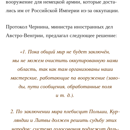
воору­же­ние для немец­кой армии, кото­рые доста­
лись им от Рос­сий­ской Импе­рии из-за оккупации.
Про­то­кол Чер­ни­на, мини­стра ино­стран­ных дел
Авст­ро-Вен­грии, пред­ла­гал сле­ду­ю­щее решение:
«1. Пока общий мир не будет заклю­чён,
мы не можем очи­стить окку­пи­ро­ван­ную нами
область, так как там орга­ни­зо­ва­ны наши
мастер­ские, рабо­та­ю­щие па воору­же­ние (заво­
ды, пути сооб­ще­ния, обра­бо­тан­ные поля
и т. д.).
2. По заклю­че­нии мира пле­бис­цит Поль­ши, Кур­
лян­дии и Лит­вы дол­жен решить судь­бу этих
наро­дов; систе­ма голо­со­ва­ния под­ле­жит даль­