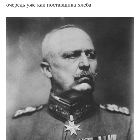
оче­редь уже как постав­щи­ка хлеба.