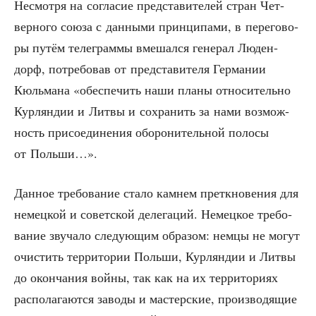
Несмот­ря на согла­сие пред­ста­ви­те­лей стран Чет­
вер­но­го сою­за с дан­ны­ми прин­ци­па­ми, в пере­го­во­
ры путём теле­грам­мы вме­шал­ся гене­рал Люден­
дорф, потре­бо­вав от пред­ста­ви­те­ля Гер­ма­нии
Кюль­ма­на «обес­пе­чить наши пла­ны отно­си­тель­но
Кур­лян­дии и Лит­вы и сохра­нить за нами воз­мож­
ность при­со­еди­не­ния обо­ро­ни­тель­ной поло­сы
от Польши…».
Дан­ное тре­бо­ва­ние ста­ло кам­нем пре­ткно­ве­ния для
немец­кой и совет­ской деле­га­ций. Немец­кое тре­бо­
ва­ние зву­ча­ло сле­ду­ю­щим обра­зом: нем­цы не могут
очи­стить тер­ри­то­рии Поль­ши, Кур­лян­дии и Лит­вы
до окон­ча­ния вой­ны, так как на их тер­ри­то­ри­ях
рас­по­ла­га­ют­ся заво­ды и мастер­ские, про­из­во­дя­щие