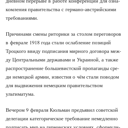
днев­ном пере­ры­ве в рабо­те кон­фе­рен­ции для озна­
ком­ле­ния пра­ви­тель­ства с гер­ма­но-австрий­ски­ми
требованиями.
При­чи­на­ми сме­ны рито­ри­ки за сто­лом пере­го­во­ров
в фев­ра­ле 1918 года ста­ли ослаб­ле­ние пози­ций
Троц­ко­го вви­ду под­пи­са­ния мир­но­го дого­во­ра меж­
ду Цен­траль­ны­ми дер­жа­ва­ми и Укра­и­ной, а так­же
рас­про­стра­не­ние боль­ше­вист­ской про­па­ган­ды сре­
ди немец­кой армии, изве­стия о чём ста­ли пово­дом
для выдви­же­ния немец­ким пра­ви­тель­ством
ультиматума.
Вече­ром 9 фев­ра­ля Кюль­ман предъ­явил совет­ской
деле­га­ции кате­го­ри­че­ское тре­бо­ва­ние немед­лен­но
под­пи­сать мир на гер­ман­ских усло­ви­ях, сфор­му­ли­