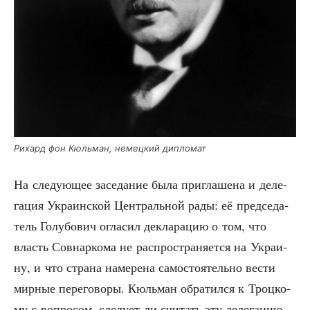
Рихард фон Кюль­ман, немец­кий дипломат
На сле­ду­ю­щее засе­да­ние была при­гла­ше­на и деле­
га­ция Укра­ин­ской Цен­траль­ной рады: её пред­се­да­
тель Голу­бо­вич огла­сил декла­ра­цию о том, что
власть Сов­нар­ко­ма не рас­про­стра­ня­ет­ся на Укра­и­
ну, и что стра­на наме­ре­на само­сто­я­тель­но вести
мир­ные пере­го­во­ры. Кюль­ман обра­тил­ся к Троц­ко­
му с вопро­сом, сле­ду­ет ли счи­тать эту деле­га­цию