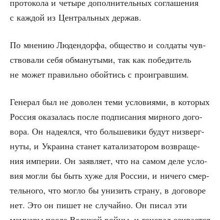
про­то­ко­ла и четы­ре допол­ни­тель­ных согла­ше­ния
с каж­дой из Цен­траль­ных держав.
По мне­нию Люден­дор­фа, обще­ство и сол­да­ты чув­
ство­ва­ли себя обма­ну­ты­ми, так как побе­ди­тель
не может пра­виль­но обой­тись с проигравшим.
Гене­рал был не дово­лен теми усло­ви­я­ми, в кото­рых
Рос­сия ока­за­лась после под­пи­са­ния мир­но­го дого­
во­ра. Он наде­ял­ся, что боль­ше­ви­ки будут низ­верг­
ну­ты, и Укра­и­на ста­нет ката­ли­за­то­ром воз­вра­ще­
ния импе­рии. Он заяв­ля­ет, что на самом деле усло­
вия мог­ли бы быть хуже для Рос­сии, и ниче­го смер­
тель­но­го, что мог­ло бы уни­зить стра­ну, в дого­во­ре
нет. Это он пишет не слу­чай­но. Он писал эти
мему­а­ры после Вели­кой вой­ны, и гене­рал ози­ра­ет­ся