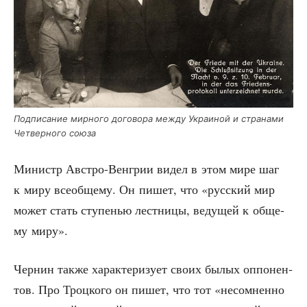
Под­пи­са­ние мир­но­го дого­во­ра меж­ду Укра­и­ной и стра­на­ми
Чет­вер­но­го союза
Министр Авст­ро-Вен­грии видел в этом мире шаг
к миру все­об­ще­му. Он пишет, что «рус­ский мир
может стать сту­пе­нью лест­ни­цы, веду­щей к обще­
му миру».
Чер­нин так­же харак­те­ри­зу­ет сво­их былых оппо­нен­
тов. Про Троц­ко­го он пишет, что тот «несо­мнен­но