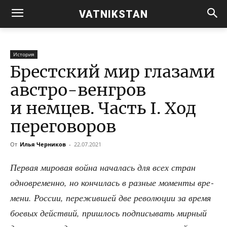
VATNIKSTAN
История
Брестский мир глазами
австро-венгров
и немцев. Часть I. Ход
переговоров
От
Илья Черников
-
22.07.2021
Пер­вая миро­вая вой­на нача­лась для всех стран
одно­вре­мен­но, но кон­чи­лась в раз­ные момен­ты вре­
ме­ни. Рос­сии, пере­жив­шей две рево­лю­ции за вре­мя
бое­вых дей­ствий, при­шлось под­пи­сы­вать мир­ный