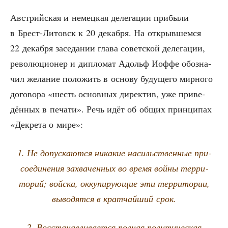
Австрий­ская и немец­кая деле­га­ции при­бы­ли
в Брест-Литовск к 20 декаб­ря. На открыв­шем­ся
22 декаб­ря засе­да­нии гла­ва совет­ской деле­га­ции,
рево­лю­ци­о­нер и дипло­мат Адольф Иоф­фе обо­зна­
чил жела­ние поло­жить в осно­ву буду­ще­го мир­но­го
дого­во­ра «шесть основ­ных дирек­тив, уже при­ве­
дён­ных в печа­ти». Речь идёт об общих прин­ци­пах
«Декре­та о мире»:
1. Не допус­ка­ют­ся ника­кие насиль­ствен­ные при­
со­еди­не­ния захва­чен­ных во вре­мя вой­ны тер­ри­
то­рий; вой­ска, окку­пи­ру­ю­щие эти тер­ри­то­рии,
выво­дят­ся в крат­чай­ший срок.
2. Вос­ста­нав­ли­ва­ет­ся пол­ная поли­ти­че­ская