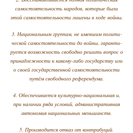
само­сто­я­тель­ность наро­дов, кото­рые были
этой само­сто­я­тель­но­сти лише­ны в ходе войны.
3. Наци­о­наль­ным груп­пам, не имев­шим поли­ти­
че­ской само­сто­я­тель­но­сти до вой­ны, гаран­ти­
ру­ет­ся воз­мож­ность сво­бод­но решить вопрос о
при­над­леж­но­сти к како­му-либо госу­дар­ству или
о сво­ей госу­дар­ствен­ной само­сто­я­тель­но­сти
путём сво­бод­но­го референдума.
4. Обес­пе­чи­ва­ет­ся куль­тур­но-наци­о­наль­ная и,
при нали­чии ряда усло­вий, адми­ни­стра­тив­ная
авто­но­мия наци­о­наль­ных меньшинств.
5. Про­из­во­дит­ся отказ от контрибуций.