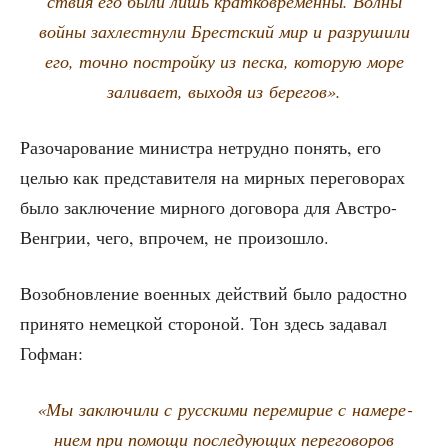
ствия его были лишь крат­ко­вре­мен­ны. Вол­ны
вой­ны захлест­ну­ли Брест­ский мир и раз­ру­ши­ли
его, точ­но построй­ку из пес­ка, кото­рую море
зали­ва­ет, выхо­дя из берегов».
Разо­ча­ро­ва­ние мини­стра нетруд­но понять, его
целью как пред­ста­ви­те­ля на мир­ных пере­го­во­рах
было заклю­че­ние мир­но­го дого­во­ра для Авст­ро-
Вен­грии, чего, впро­чем, не произошло.
Воз­об­нов­ле­ние воен­ных дей­ствий было радост­но
при­ня­то немец­кой сто­ро­ной. Тон здесь зада­вал
Гофман:
«Мы заклю­чи­ли с рус­ски­ми пере­ми­рие с наме­ре­
ни­ем при помо­щи после­ду­ю­щих пере­го­во­ров