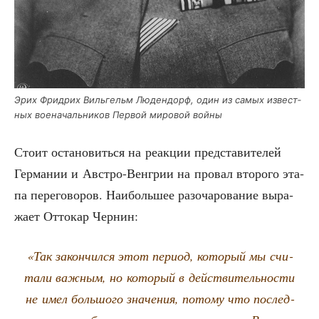
Эрих Фри­дрих Виль­гельм Люден­дорф, один из самых извест­
ных вое­на­чаль­ни­ков Пер­вой миро­вой войны
Сто­ит оста­но­вить­ся на реак­ции пред­ста­ви­те­лей
Гер­ма­нии и Авст­ро-Вен­грии на про­вал вто­ро­го эта­
па пере­го­во­ров. Наи­боль­шее разо­ча­ро­ва­ние выра­
жа­ет Отто­кар Чернин:
«Так закон­чил­ся этот пери­од, кото­рый мы счи­
та­ли важ­ным, но кото­рый в дей­стви­тель­но­сти
не имел боль­шо­го зна­че­ния, пото­му что послед­