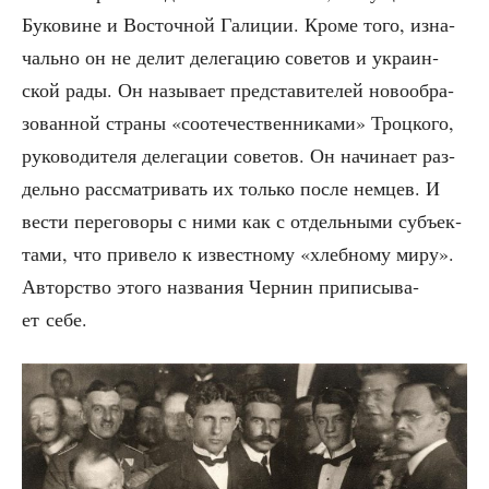
Буко­вине и Восточ­ной Гали­ции. Кро­ме того, изна­
чаль­но он не делит деле­га­цию сове­тов и укра­ин­
ской рады. Он назы­ва­ет пред­ста­ви­те­лей ново­об­ра­
зо­ван­ной стра­ны «сооте­че­ствен­ни­ка­ми» Троц­ко­го,
руко­во­ди­те­ля деле­га­ции сове­тов. Он начи­на­ет раз­
дель­но рас­смат­ри­вать их толь­ко после нем­цев. И
вести пере­го­во­ры с ними как с отдель­ны­ми субъ­ек­
та­ми, что при­ве­ло к извест­но­му «хлеб­но­му миру».
Автор­ство это­го назва­ния Чер­нин при­пи­сы­ва­
ет себе.