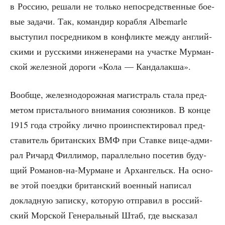
в Рос­сию, реша­ли не толь­ко непо­сред­ствен­ные бое­
вые зада­чи. Так, коман­дир кораб­ля Albemarle
высту­пил посред­ни­ком в кон­флик­те меж­ду англий­
ски­ми и рус­ски­ми инже­не­ра­ми на участ­ке Мур­ман­
ской желез­ной доро­ги «Кола — Кандалакша».
Вооб­ще, желез­но­до­рож­ная маги­страль ста­ла пред­
ме­том при­сталь­но­го вни­ма­ния союз­ни­ков. В кон­це
1915 года строй­ку лич­но про­ин­спек­ти­ро­вал пред­
ста­ви­тель бри­тан­ских ВМФ при Став­ке вице-адми­
рал Ричард Фил­ли­мор, парал­лель­но посе­тив буду­
щий Рома­нов-на-Мур­мане и Архан­гельск. На осно­
ве этой поезд­ки бри­тан­ский воен­ный напи­сал
доклад­ную запис­ку, кото­рую отпра­вил в рос­сий­
ский Мор­ской Гене­раль­ный Штаб, где выска­зал