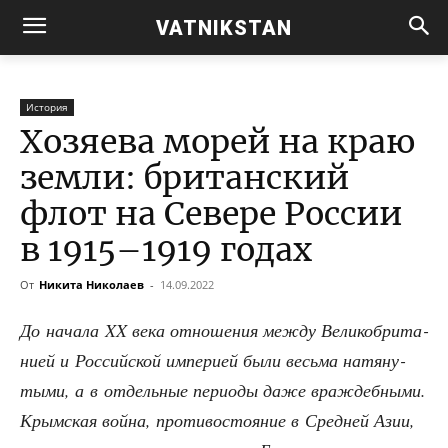
VATNIKSTAN
История
Хозяева морей на краю
земли: британский
флот на Севере России
в 1915–1919 годах
От
Никита Николаев
-
14.09.2022
До нача­ла XX века отно­ше­ния меж­ду Вели­ко­бри­та­
ни­ей и Рос­сий­ской импе­ри­ей были весь­ма натя­ну­
ты­ми, а в отдель­ные пери­о­ды даже враж­деб­ны­ми.
Крым­ская вой­на, про­ти­во­сто­я­ние в Сред­ней Азии,