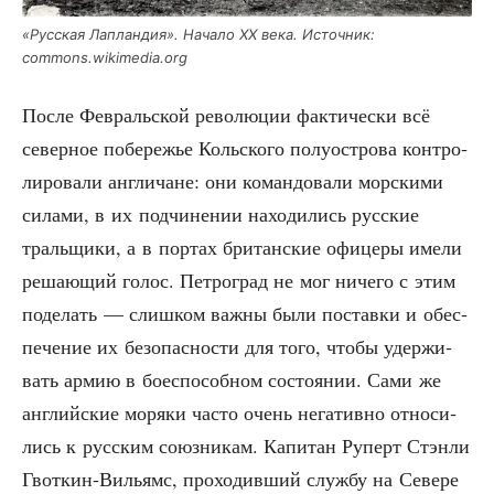
«Рус­ская Лаплан­дия». Нача­ло XX века. Источ­ник:
commons.wikimedia.org
После Фев­раль­ской рево­лю­ции фак­ти­че­ски всё
север­ное побе­ре­жье Коль­ско­го полу­ост­ро­ва кон­тро­
ли­ро­ва­ли англи­чане: они коман­до­ва­ли мор­ски­ми
сила­ми, в их под­чи­не­нии нахо­ди­лись рус­ские
траль­щи­ки, а в пор­тах бри­тан­ские офи­це­ры име­ли
реша­ю­щий голос. Пет­ро­град не мог ниче­го с этим
поде­лать — слиш­ком важ­ны были постав­ки и обес­
пе­че­ние их без­опас­но­сти для того, что­бы удер­жи­
вать армию в бое­спо­соб­ном состо­я­нии. Сами же
англий­ские моря­ки часто очень нега­тив­но отно­си­
лись к рус­ским союз­ни­кам. Капи­тан Руперт Стэн­ли
Гвот­кин-Вильямс, про­хо­див­ший служ­бу на Севе­ре