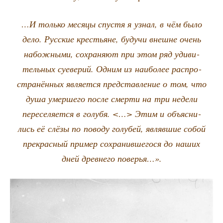
…И толь­ко меся­цы спу­стя я узнал, в чём было
дело. Рус­ские кре­стьяне, будучи внешне очень
набож­ны­ми, сохра­ня­ют при этом ряд уди­ви­
тель­ных суе­ве­рий. Одним из наи­бо­лее рас­про­
стра­нён­ных явля­ет­ся пред­став­ле­ние о том, что
душа умер­ше­го после смер­ти на три неде­ли
пере­се­ля­ет­ся в голу­бя. <…> Этим и объ­яс­ни­
лись её слё­зы по пово­ду голу­бей, являв­шие собой
пре­крас­ный при­мер сохра­нив­ше­го­ся до наших
дней древ­не­го поверья…».