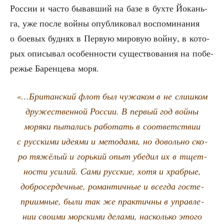
Рос­сии и часто бывав­ший на базе в бух­те Йока­нь­
га, уже после вой­ны опуб­ли­ко­вал вос­по­ми­на­ния
о бое­вых буд­нях в Первую миро­вую вой­ну, в кото­
рых опи­сы­вал осо­бен­но­сти суще­ство­ва­ния на побе­
ре­жье Барен­це­ва моря.
«…Бри­тан­ский флот был чужа­ком в не слиш­ком
дру­же­ствен­ной Рос­сии. В пер­вый год вой­ны
моря­ки пыта­лись рабо­тать в соот­вет­ствии
с рус­ски­ми иде­я­ми и мето­да­ми, но доволь­но ско­
ро тяжё­лый и горь­кий опыт убе­дил их в тщет­
но­сти уси­лий. Сами рус­ские, хотя и храб­рые,
доб­ро­сер­деч­ные, роман­тич­ные и все­гда госте­
при­им­ные, были так же прак­тич­ны в управ­ле­
нии сво­и­ми мор­ски­ми дела­ми, насколь­ко это­го