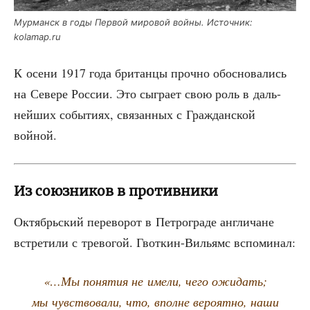
Мур­манск в годы Пер­вой миро­вой вой­ны. Источ­ник:
kolamap.ru
К осе­ни 1917 года бри­тан­цы проч­но обос­но­ва­лись
на Севе­ре Рос­сии. Это сыг­ра­ет свою роль в даль­
ней­ших собы­ти­ях, свя­зан­ных с Граж­дан­ской
войной.
Из союзников в противники
Октябрь­ский пере­во­рот в Пет­ро­гра­де англи­чане
встре­ти­ли с тре­во­гой. Гвот­кин-Вильямс вспоминал:
«…Мы поня­тия не име­ли, чего ожи­дать;
мы чув­ство­ва­ли, что, вполне веро­ят­но, наши