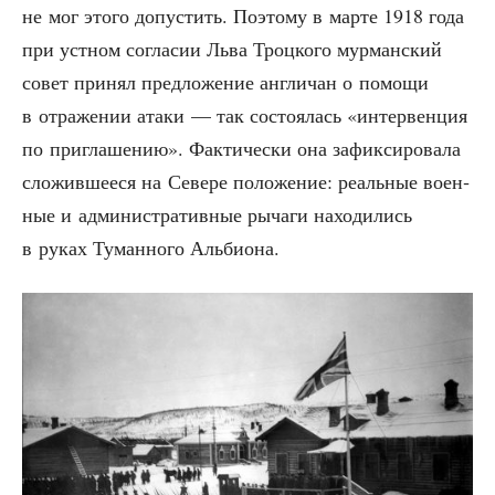
не мог это­го допу­стить. Поэто­му в мар­те 1918 года
при уст­ном согла­сии Льва Троц­ко­го мур­ман­ский
совет при­нял пред­ло­же­ние англи­чан о помо­щи
в отра­же­нии ата­ки — так состо­я­лась «интер­вен­ция
по при­гла­ше­нию». Фак­ти­че­ски она зафик­си­ро­ва­ла
сло­жив­ше­е­ся на Севе­ре поло­же­ние: реаль­ные воен­
ные и адми­ни­стра­тив­ные рыча­ги нахо­ди­лись
в руках Туман­но­го Альбиона.