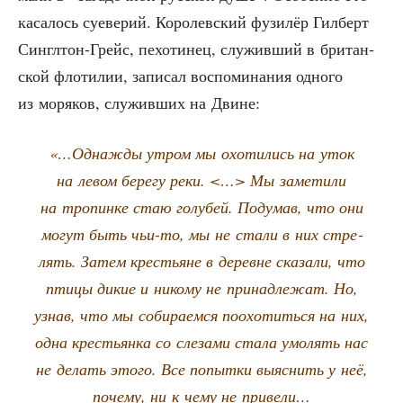
каса­лось суе­ве­рий. Коро­лев­ский фузи­лёр Гил­берт
Син­гл­тон-Грейс, пехо­ти­нец, слу­жив­ший в бри­тан­
ской фло­ти­лии, запи­сал вос­по­ми­на­ния одно­го
из моря­ков, слу­жив­ших на Двине:
«…Одна­жды утром мы охо­ти­лись на уток
на левом бере­гу реки. <…> Мы заме­ти­ли
на тро­пин­ке стаю голу­бей. Поду­мав, что они
могут быть чьи-то, мы не ста­ли в них стре­
лять. Затем кре­стьяне в деревне ска­за­ли, что
пти­цы дикие и нико­му не при­над­ле­жат. Но,
узнав, что мы соби­ра­ем­ся поохо­тить­ся на них,
одна кре­стьян­ка со сле­за­ми ста­ла умо­лять нас
не делать это­го. Все попыт­ки выяс­нить у неё,
поче­му, ни к чему не привели…