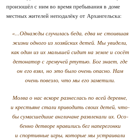
про­изо­шёл с ним во вре­мя пре­бы­ва­ния в доме
мест­ных жите­лей непо­да­лё­ку от Архангельска:
«…Одна­жды слу­чи­лась беда, едва не сто­ив­шая
жиз­ни одно­го из хозяй­ских детей. Мы уви­де­ли,
как один из их малы­шей сидит на зем­ле и сосёт
дето­на­тор с гре­му­чей рту­тью. Бог зна­ет, где
он его взял, но это было очень опас­но. Нам
очень повез­ло, что мы его заметили.
Мол­ва о нас вско­ре раз­нес­лась по всей деревне,
и кре­стьяне ста­ли при­во­дить сво­их детей, что­
бы сума­сшед­шие англи­чане раз­вле­ка­ли их. Осо­
бен­но детво­ре нра­ви­лись бег напе­ре­гон­ки
и спор­тив­ные игры, кото­рые мы устра­и­ва­ли