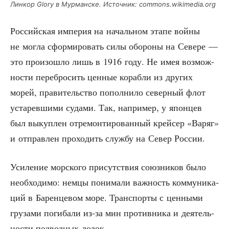
Лин­кор Glory в Мур­ман­ске. Источ­ник: commons.wikimedia.org
Рос­сий­ская импе­рия на началь­ном эта­пе вой­ны
не мог­ла сфор­ми­ро­вать силы обо­ро­ны на Севе­ре —
это про­изо­шло лишь в 1916 году. Не имея воз­мож­
но­сти пере­бро­сить цен­ные кораб­ли из дру­гих
морей, пра­ви­тель­ство попол­ни­ло север­ный флот
уста­рев­ши­ми суда­ми. Так, напри­мер, у япон­цев
был выкуп­лен отре­мон­ти­ро­ван­ный крей­сер «Варяг»
и отправ­лен про­хо­дить служ­бу на Север России.
Уси­ле­ние мор­ско­го при­сут­ствия союз­ни­ков было
необ­хо­ди­мо: нем­цы пони­ма­ли важ­ность ком­му­ни­ка­
ций в Барен­це­вом море. Транс­пор­ты с цен­ны­ми
гру­за­ми поги­ба­ли из-за мин про­тив­ни­ка и дея­тель­
но­сти под­вод­ных лодок.