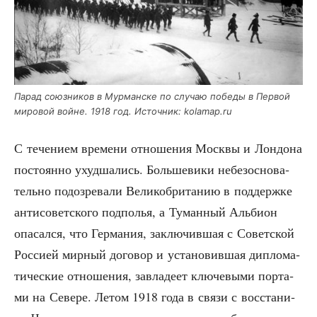
Парад союз­ни­ков в Мур­ман­ске по слу­чаю побе­ды в Пер­вой
миро­вой войне. 1918 год. Источ­ник: kolamap.ru
С тече­ни­ем вре­ме­ни отно­ше­ния Моск­вы и Лон­до­на
посто­ян­но ухуд­ша­лись. Боль­ше­ви­ки небез­осно­ва­
тель­но подо­зре­ва­ли Вели­ко­бри­та­нию в под­держ­ке
анти­со­вет­ско­го под­по­лья, а Туман­ный Аль­бион
опа­сал­ся, что Гер­ма­ния, заклю­чив­шая с Совет­ской
Рос­си­ей мир­ный дого­вор и уста­но­вив­шая дипло­ма­
ти­че­ские отно­ше­ния, завла­де­ет клю­че­вы­ми пор­та­
ми на Севе­ре. Летом 1918 года в свя­зи с вос­ста­ни­