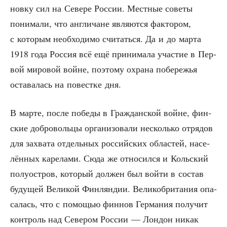
нов­ку сил на Севе­ре Рос­сии. Мест­ные сове­ты
пони­ма­ли, что англи­чане явля­ют­ся фак­то­ром,
с кото­рым необ­хо­ди­мо счи­тать­ся. Да и до мар­та
1918 года Рос­сия всё ещё при­ни­ма­ла уча­стие в Пер­
вой миро­вой войне, поэто­му охра­на побе­ре­жья
оста­ва­лась на повест­ке дня.
В мар­те, после побе­ды в Граж­дан­ской войне, фин­
ские доб­ро­воль­цы орга­ни­зо­ва­ли несколь­ко отря­дов
для захва­та отдель­ных рос­сий­ских обла­стей, насе­
лён­ных каре­ла­ми. Сюда же отно­сил­ся и Коль­ский
полу­ост­ров, кото­рый дол­жен был вой­ти в состав
буду­щей Вели­кой Фин­лян­дии. Вели­ко­бри­та­ния опа­
са­лась, что с помо­щью фин­нов Гер­ма­ния полу­чит
кон­троль над Севе­ром Рос­сии — Лон­дон никак