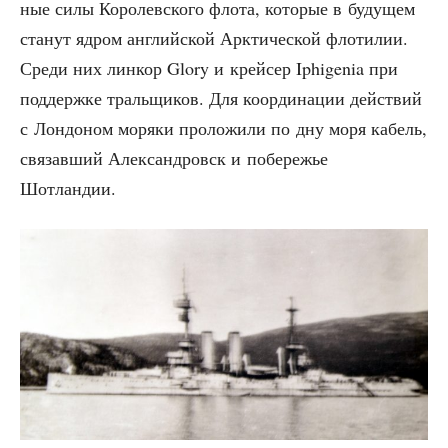
ные силы Коро­лев­ско­го фло­та, кото­рые в буду­щем
ста­нут ядром англий­ской Арк­ти­че­ской фло­ти­лии.
Сре­ди них лин­кор Glory и крей­сер Iphigenia при
под­держ­ке траль­щи­ков. Для коор­ди­на­ции дей­ствий
с Лон­до­ном моря­ки про­ло­жи­ли по дну моря кабель,
свя­зав­ший Алек­сан­дровск и побе­ре­жье
Шотландии.