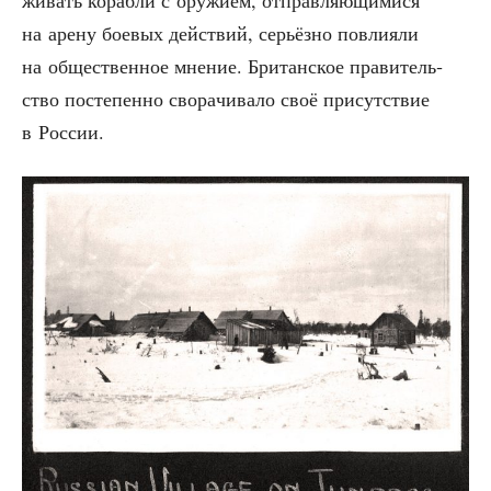
жи­вать кораб­ли с ору­жи­ем, отправ­ля­ю­щи­ми­ся
на аре­ну бое­вых дей­ствий, серьёз­но повли­я­ли
на обще­ствен­ное мне­ние. Бри­тан­ское пра­ви­тель­
ство посте­пен­но сво­ра­чи­ва­ло своё при­сут­ствие
в России.