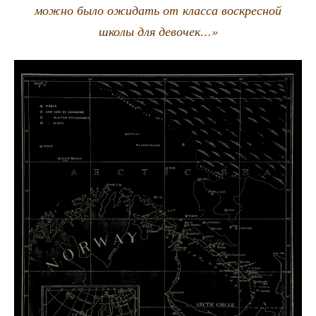
мож­но было ожи­дать от клас­са вос­крес­ной
шко­лы для девочек…»