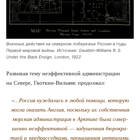
Воен­ные дей­ствия на север­ном побе­ре­жье Рос­сии в годы
Пер­вой миро­вой вой­ны. Источ­ник: Gwatkin-Williams R. S.
Under the Black Ensign. London, 1922
Раз­ви­вая тему неэф­фек­тив­ной адми­ни­стра­ции
на Севе­ре, Гвот­кин-Вильямс продолжал:
«…Рос­сия нуж­да­лась в любой помо­щи, кото­рую
мог­ла ока­зать Англия, посколь­ку их соб­ствен­ная
мор­ская адми­ни­стра­ция в Арк­ти­ке была совер­
шен­но неэф­фек­тив­ной — заду­шен­ная бюро­кра­
ти­ей и пред­рас­суд­ка­ми, про­ни­зан­ная интри­га­ми,