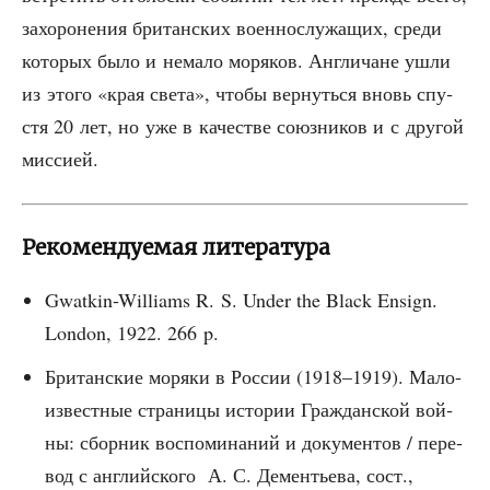
захо­ро­не­ния бри­тан­ских воен­но­слу­жа­щих, сре­ди
кото­рых было и нема­ло моря­ков. Англи­чане ушли
из это­го «края све­та», что­бы вер­нуть­ся вновь спу­
стя 20 лет, но уже в каче­стве союз­ни­ков и с дру­гой
миссией.
Рекомендуемая литература
Gwatkin-Williams R. S. Under the Black Ensign.
London, 1922. 266 p.
Бри­тан­ские моря­ки в Рос­сии (1918–1919). Мало­
из­вест­ные стра­ни­цы исто­рии Граж­дан­ской вой­
ны: сбор­ник вос­по­ми­на­ний и доку­мен­тов / пере­
вод с англий­ско­го А. С. Демен­тье­ва, сост.,