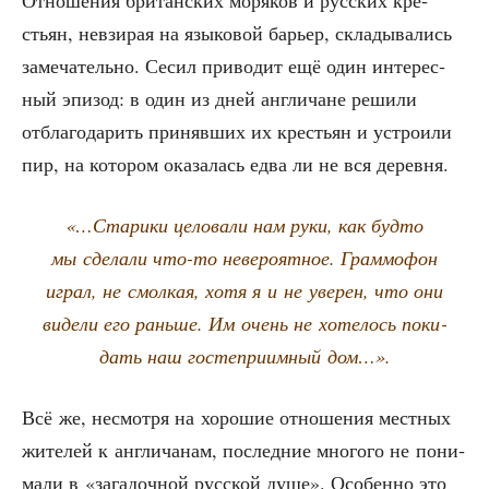
Отно­ше­ния бри­тан­ских моря­ков и рус­ских кре­
стьян, невзи­рая на язы­ко­вой барьер, скла­ды­ва­лись
заме­ча­тель­но. Сесил при­во­дит ещё один инте­рес­
ный эпи­зод: в один из дней англи­чане реши­ли
отбла­го­да­рить при­няв­ших их кре­стьян и устро­и­ли
пир, на кото­ром ока­за­лась едва ли не вся деревня.
«…Ста­ри­ки цело­ва­ли нам руки, как буд­то
мы сде­ла­ли что-то неве­ро­ят­ное. Грам­мо­фон
играл, не смол­кая, хотя я и не уве­рен, что они
виде­ли его рань­ше. Им очень не хоте­лось поки­
дать наш госте­при­им­ный дом…».
Всё же, несмот­ря на хоро­шие отно­ше­ния мест­ных
жите­лей к англи­ча­нам, послед­ние мно­го­го не пони­
ма­ли в «зага­доч­ной рус­ской душе». Осо­бен­но это