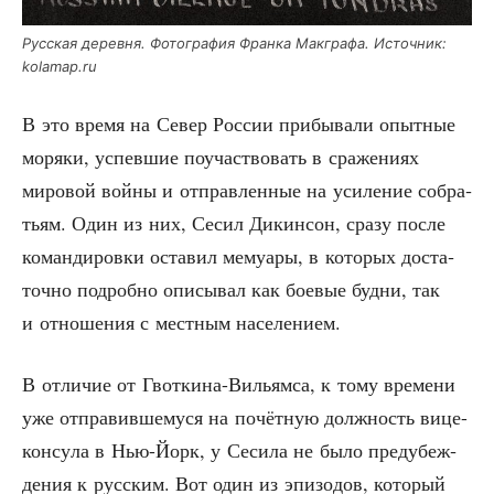
Рус­ская дерев­ня. Фото­гра­фия Фран­ка Мак­гра­фа. Источ­ник:
kolamap.ru
В это вре­мя на Север Рос­сии при­бы­ва­ли опыт­ные
моря­ки, успев­шие поучаст­во­вать в сра­же­ни­ях
миро­вой вой­ны и отправ­лен­ные на уси­ле­ние собра­
тьям. Один из них, Сесил Дикин­сон, сра­зу после
коман­ди­ров­ки оста­вил мему­а­ры, в кото­рых доста­
точ­но подроб­но опи­сы­вал как бое­вые буд­ни, так
и отно­ше­ния с мест­ным населением.
В отли­чие от Гвот­ки­на-Вильям­са, к тому вре­ме­ни
уже отпра­вив­ше­му­ся на почёт­ную долж­ность вице-
кон­су­ла в Нью-Йорк, у Сеси­ла не было предубеж­
де­ния к рус­ским. Вот один из эпи­зо­дов, кото­рый