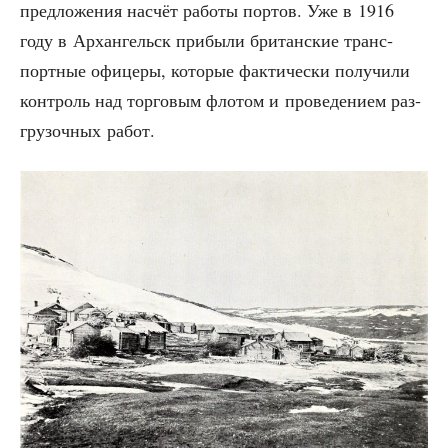
пред­ло­же­ния насчёт рабо­ты пор­тов. Уже в 1916
году в Архан­гельск при­бы­ли бри­тан­ские транс­
порт­ные офи­це­ры, кото­рые фак­ти­че­ски полу­чи­ли
кон­троль над тор­го­вым фло­том и про­ве­де­ни­ем раз­
гру­зоч­ных работ.