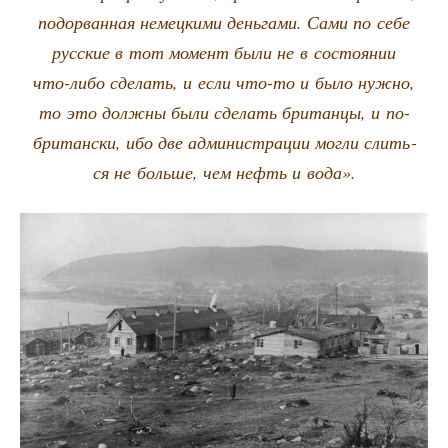
подо­рван­ная немец­ки­ми день­га­ми. Сами по себе
рус­ские в тот момент были не в состо­я­нии
что-либо сде­лать, и если что-то и было нуж­но,
то это долж­ны были сде­лать бри­тан­цы, и по-
бри­тан­ски, ибо две адми­ни­стра­ции мог­ли слить­
ся не боль­ше, чем нефть и вода».