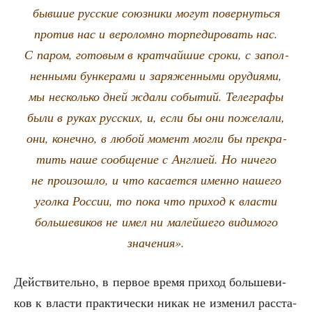
быв­шие рус­ские союз­ни­ки могут повер­нуть­ся
про­тив нас и веро­лом­но тор­пе­ди­ро­вать нас.
С паром, гото­вым в крат­чай­шие сро­ки, с запол­
нен­ны­ми бун­ке­ра­ми и заря­жен­ны­ми ору­ди­я­ми,
мы несколь­ко дней жда­ли собы­тий. Теле­гра­фы
были в руках рус­ских, и, если бы они поже­ла­ли,
они, конеч­но, в любой момент мог­ли бы пре­кра­
тить наше сооб­ще­ние с Англи­ей. Но ниче­го
не про­изо­шло, и что каса­ет­ся имен­но наше­го
угол­ка Рос­сии, то пока что при­ход к вла­сти
боль­ше­ви­ков не имел ни малей­ше­го види­мо­го
значения».
Дей­стви­тель­но, в пер­вое вре­мя при­ход боль­ше­ви­
ков к вла­сти прак­ти­че­ски никак не изме­нил рас­ста­