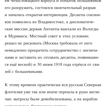
ем Чехо­сло­вац­ко­го кор­пу­са и попы­ток боль­ше­ви­ков
его разору­жить, состо­ял­ся окон­ча­тель­ный раз­рыв
и нача­лась откры­тая интер­вен­ция. Десан­ты союз­ни­
ков появи­лись во Вла­ди­во­сто­ке, а дипло­ма­ти­че­
ские мис­сии дер­жав Антан­ты выеха­ли из Волог­ды
в Мур­манск. Мест­ный совет в этих усло­ви­ях
решил не рис­ко­вать (Москва тре­бо­ва­ла от него
немед­лен­но пре­кра­тить сотруд­ни­че­ство с англи­ча­
на­ми и заста­вить их ото­звать десан­ты, появив­ши­е­
ся ещё вес­ной) и 30 июня 1918 года отрёк­ся от свя­
зей с большевиками.
К это­му вре­ме­ни прак­ти­че­ски вся рус­ская Север­ная
фло­ти­лия уже так или ина­че пере­шла в руки англи­
чан: мат­ро­сы были демо­би­ли­зо­ва­ны, а на кораб­ли
направ­ля­лись бри­тан­ские моряки.