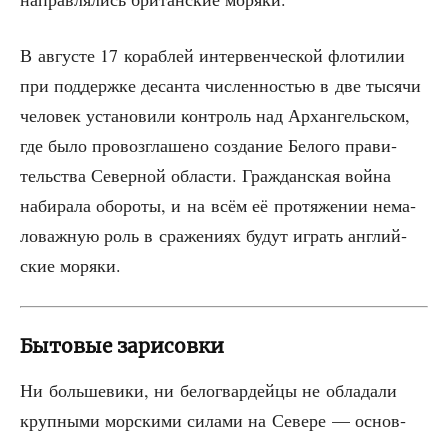
В авгу­сте 17 кораб­лей интер­вен­че­ской фло­ти­лии
при под­держ­ке десан­та чис­лен­но­стью в две тыся­чи
чело­век уста­но­ви­ли кон­троль над Архан­гель­ском,
где было про­воз­гла­ше­но созда­ние Бело­го пра­ви­
тель­ства Север­ной обла­сти. Граж­дан­ская вой­на
наби­ра­ла обо­ро­ты, и на всём её про­тя­же­нии нема­
ло­важ­ную роль в сра­же­ни­ях будут играть англий­
ские моряки.
Бытовые зарисовки
Ни боль­ше­ви­ки, ни бело­гвар­дей­цы не обла­да­ли
круп­ны­ми мор­ски­ми сила­ми на Севе­ре — основ­