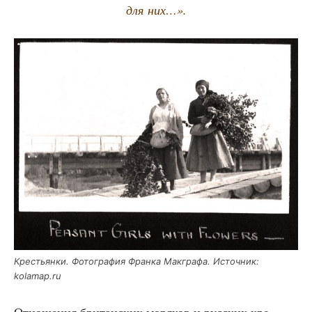
для них…».
Кре­стьян­ки. Фото­гра­фия Фран­ка Мак­гра­фа. Источ­ник:
kolamap.ru