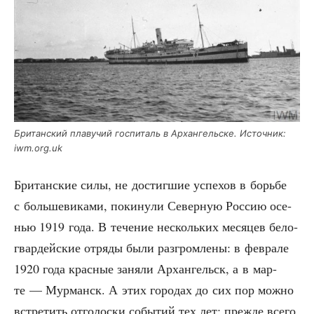
Бри­тан­ский пла­ву­чий гос­пи­таль в Архан­гель­ске. Источ­ник:
iwm.org.uk
Бри­тан­ские силы, не достиг­шие успе­хов в борь­бе
с боль­ше­ви­ка­ми, поки­ну­ли Север­ную Рос­сию осе­
нью 1919 года. В тече­ние несколь­ких меся­цев бело­
гвар­дей­ские отря­ды были раз­гром­ле­ны: в фев­ра­ле
1920 года крас­ные заня­ли Архан­гельск, а в мар­
те — Мур­манск. А этих горо­дах до сих пор мож­но
встре­тить отго­лос­ки собы­тий тех лет: преж­де все­го,