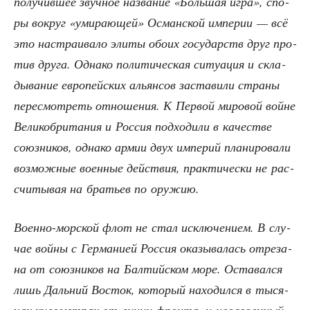
полу­чив­шее звуч­ное назва­ние «Боль­шая игра», спо­
ры вокруг «уми­ра­ю­щей» Осман­ской импе­рии — всё
это настра­и­ва­ло эли­ты обо­их госу­дарств друг про­
тив дру­га. Одна­ко поли­ти­че­ская ситу­а­ция и скла­
ды­ва­ние евро­пей­ских аль­ян­сов заста­ви­ли стра­ны
пере­смот­реть отно­ше­ния. К Пер­вой миро­вой войне
Вели­ко­бри­та­ния и Рос­сия под­хо­ди­ли в каче­стве
союз­ни­ков, одна­ко армии двух импе­рий пла­ни­ро­ва­ли
воз­мож­ные воен­ные дей­ствия, прак­ти­че­ски не рас­
счи­ты­вая на бра­тьев по оружию.
Воен­но-мор­ской флот не стал исклю­че­ни­ем. В слу­
чае вой­ны с Гер­ма­ни­ей Рос­сия ока­зы­ва­лась отре­за­
на от союз­ни­ков на Бал­тий­ском море. Оста­вал­ся
лишь Даль­ний Восток, кото­рый нахо­дил­ся в тыся­