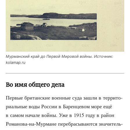
Мур­ман­ский край до Пер­вой Миро­вой вой­ны. Источ­ник:
kolamap.ru
Во имя общего дела
Пер­вые бри­тан­ские воен­ные суда зашли в тер­ри­то­
ри­аль­ные воды Рос­сии в Барен­це­вом море ещё
в самом нача­ле вой­ны. Уже в 1915 году в рай­он
Рома­но­ва-на-Мур­мане пере­бра­сы­ва­ют­ся зна­чи­тель­