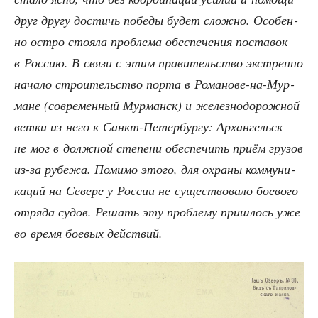
друг дру­гу достичь побе­ды будет слож­но. Осо­бен­
но ост­ро сто­я­ла про­бле­ма обес­пе­че­ния поста­вок
в Рос­сию. В свя­зи с этим пра­ви­тель­ство экс­трен­но
нача­ло стро­и­тель­ство пор­та в Рома­но­ве-на-Мур­
мане (совре­мен­ный Мур­манск) и желез­но­до­рож­ной
вет­ки из него к Санкт-Петер­бур­гу: Архан­гельск
не мог в долж­ной сте­пе­ни обес­пе­чить при­ём гру­зов
из-за рубе­жа. Поми­мо это­го, для охра­ны ком­му­ни­
ка­ций на Севе­ре у Рос­сии не суще­ство­ва­ло бое­во­го
отря­да судов. Решать эту про­бле­му при­шлось уже
во вре­мя бое­вых действий.