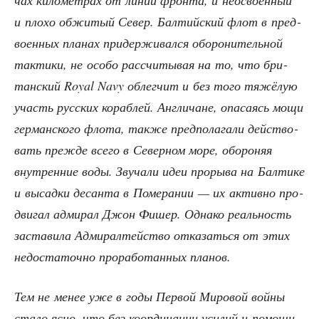
чах кило­мет­рах от линии фрон­та, и неосво­ен­ный
и пло­хо обжи­тый Север. Бал­тий­ский флот в пред­
во­ен­ных пла­нах при­дер­жи­вал­ся обо­ро­ни­тель­ной
так­ти­ки, не осо­бо рас­счи­ты­вая на то, что бри­
тан­ский Royal Navy облег­чит и без того тяжё­лую
участь рус­ских кораб­лей. Англи­чане, опа­са­ясь мощи
гер­ман­ско­го фло­та, так­же пред­по­ла­га­ли дей­ство­
вать преж­де все­го в Север­ном море, обо­ро­няя
внут­рен­ние воды. Зву­ча­ли идеи про­ры­ва на Бал­ти­ке
и высад­ки десан­та в Поме­ра­нии — их актив­но про­
дви­гал адми­рал Джон Фишер. Одна­ко реаль­ность
заста­ви­ла Адми­рал­тей­ство отка­зать­ся от этих
недо­ста­точ­но про­ра­бо­тан­ных планов.
Тем не менее уже в годы Пер­вой Миро­вой вой­ны
ста­ло ясно, что без коор­ди­на­ции уси­лий и помо­щи