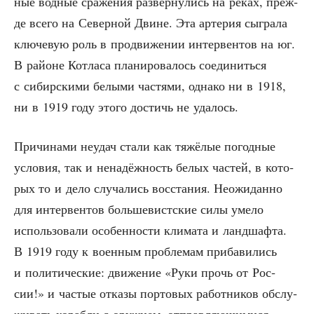
ные вод­ные сра­же­ния раз­вер­ну­лись на реках, преж­
де все­го на Север­ной Двине. Эта арте­рия сыг­ра­ла
клю­че­вую роль в про­дви­же­нии интер­вен­тов на юг.
В рай­оне Кот­ла­са пла­ни­ро­ва­лось соеди­нить­ся
с сибир­ски­ми белы­ми частя­ми, одна­ко ни в 1918,
ни в 1919 году это­го достичь не удалось.
При­чи­на­ми неудач ста­ли как тяжё­лые погод­ные
усло­вия, так и нена­дёж­ность белых частей, в кото­
рых то и дело слу­ча­лись вос­ста­ния. Неожи­дан­но
для интер­вен­тов боль­ше­вист­ские силы уме­ло
исполь­зо­ва­ли осо­бен­но­сти кли­ма­та и ланд­шаф­та.
В 1919 году к воен­ным про­бле­мам при­ба­ви­лись
и поли­ти­че­ские: дви­же­ние «Руки прочь от Рос­
сии!» и частые отка­зы пор­то­вых работ­ни­ков обслу­