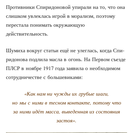
Про­тив­ни­ки Спи­ри­до­но­вой упи­ра­ли на то, что она
слиш­ком увлек­лась игрой в мора­лизм, поэто­му
пере­ста­ла пони­мать окру­жа­ю­щую
действительность.
Шуми­ха вокруг ста­тьи ещё не улег­лась, когда Спи­
ри­до­но­ва под­ли­ла мас­ла в огонь. На Пер­вом съез­де
ПЛСР в нояб­ре 1917 года заяви­ла о необ­хо­ди­мом
сотруд­ни­че­стве с большевиками:
«Как нам ни чуж­ды их гру­бые шаги,
но мы с ними в тес­ном кон­так­те, пото­му что
за ними идёт мас­са, выве­ден­ная из состо­я­ния
застоя».