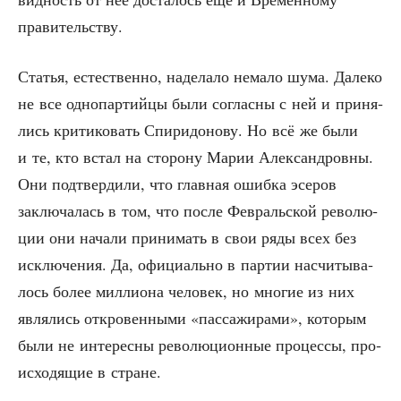
правительству.
Ста­тья, есте­ствен­но, наде­ла­ло нема­ло шума. Дале­ко
не все одно­пар­тий­цы были соглас­ны с ней и при­ня­
лись кри­ти­ко­вать Спи­ри­до­но­ву. Но всё же были
и те, кто встал на сто­ро­ну Марии Алек­сан­дров­ны.
Они под­твер­ди­ли, что глав­ная ошиб­ка эсе­ров
заклю­ча­лась в том, что после Фев­раль­ской рево­лю­
ции они нача­ли при­ни­мать в свои ряды всех без
исклю­че­ния. Да, офи­ци­аль­но в пар­тии насчи­ты­ва­
лось более мил­ли­о­на чело­век, но мно­гие из них
явля­лись откро­вен­ны­ми «пас­са­жи­ра­ми», кото­рым
были не инте­рес­ны рево­лю­ци­он­ные про­цес­сы, про­
ис­хо­дя­щие в стране.