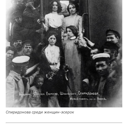
Спи­ри­до­но­ва сре­ди женщин-эсерок