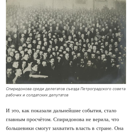
Спи­ри­до­но­ва сре­ди деле­га­тов съез­да Пет­ро­град­ско­го сове­та
рабо­чих и сол­дат­ских депутатов
И это, как пока­за­ли даль­ней­шие собы­тия, ста­ло
глав­ным про­счё­том. Спи­ри­до­но­ва не вери­ла, что
боль­ше­ви­ки смо­гут захва­тить власть в стране. Она