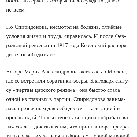
ность, выдер­жать кото­рые было суж­де­но дале­ко
не всем.
Но Спи­ри­до­но­ва, несмот­ря на болезнь, тяжё­лые
усло­вия жиз­ни и тру­да, спра­ви­лась. И после Фев­
раль­ской рево­лю­ции 1917 года Керен­ский рас­по­ря­
дил­ся осво­бо­дить её.
Вско­ре Мария Алек­сан­дров­на ока­за­лась в Москве,
где её встре­ти­ли сорат­ни­ки-эсе­ры. Бла­го­да­ря ста­ту­
су «жерт­вы цар­ско­го режи­ма» она быст­ро ста­ла
одной из глав­ных в пар­тии. Спи­ри­до­но­ва зани­ма­
лась при­выч­ным для себя делом — аги­та­ци­ей и
про­па­ган­дой. Толь­ко теперь жен­щи­на «обра­ба­ты­ва­
ла» сол­дат, дока­зы­вая им, что при­шла пора пре­кра­
тить сра­жать­ся за царя на фрон­тах Пер­вой миро­вой