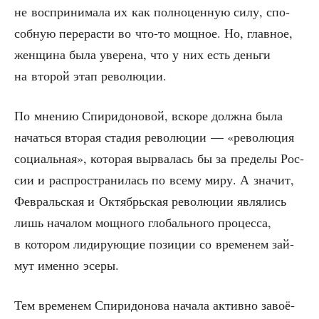
не вос­при­ни­ма­ла их как пол­но­цен­ную силу, спо­
соб­ную пере­ра­с­ти во что-то мощ­ное. Но, глав­ное,
жен­щи­на была уве­ре­на, что у них есть день­ги
на вто­рой этап революции.
По мне­нию Спи­ри­до­но­вой, вско­ре долж­на была
начать­ся вто­рая ста­дия рево­лю­ции — «рево­лю­ция
соци­аль­ная», кото­рая вырва­лась бы за пре­де­лы Рос­
сии и рас­про­стра­ни­лась по все­му миру. А зна­чит,
Фев­раль­ская и Октябрь­ская рево­лю­ции явля­лись
лишь нача­лом мощ­но­го гло­баль­но­го про­цес­са,
в кото­ром лиди­ру­ю­щие пози­ции со вре­ме­нем зай­
мут имен­но эсеры.
Тем вре­ме­нем Спи­ри­до­но­ва нача­ла актив­но заво­ё­