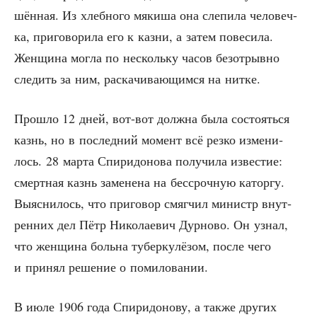
шён­ная. Из хлеб­но­го мяки­ша она сле­пи­ла чело­веч­
ка, при­го­во­ри­ла его к каз­ни, а затем пове­си­ла.
Жен­щи­на мог­ла по несколь­ку часов без­от­рыв­но
сле­дить за ним, рас­ка­чи­ва­ю­щим­ся на нитке.
Про­шло 12 дней, вот-вот долж­на была состо­ять­ся
казнь, но в послед­ний момент всё рез­ко изме­ни­
лось. 28 мар­та Спи­ри­до­но­ва полу­чи­ла изве­стие:
смерт­ная казнь заме­не­на на бес­сроч­ную катор­гу.
Выяс­ни­лось, что при­го­вор смяг­чил министр внут­
рен­них дел Пётр Нико­ла­е­вич Дур­но­во. Он узнал,
что жен­щи­на боль­на тубер­ку­лё­зом, после чего
и при­нял реше­ние о помиловании.
В июле 1906 года Спи­ри­до­но­ву, а так­же дру­гих