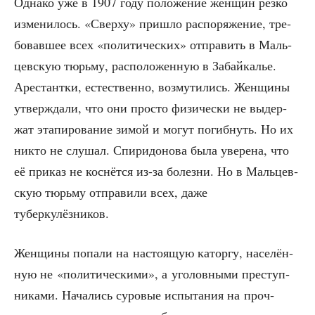
Одна­ко уже в 1907 году поло­же­ние жен­щин рез­ко
изме­ни­лось. «Свер­ху» при­шло рас­по­ря­же­ние, тре­
бо­вав­шее всех «поли­ти­че­ских» отпра­вить в Маль­
цев­скую тюрь­му, рас­по­ло­жен­ную в Забай­ка­лье.
Аре­стант­ки, есте­ствен­но, воз­му­ти­лись. Жен­щи­ны
утвер­жда­ли, что они про­сто физи­че­ски не выдер­
жат эта­пи­ро­ва­ние зимой и могут погиб­нуть. Но их
никто не слу­шал. Спи­ри­до­но­ва была уве­ре­на, что
её при­каз не кос­нёт­ся из-за болез­ни. Но в Маль­цев­
скую тюрь­му отпра­ви­ли всех, даже
туберкулёзников.
Жен­щи­ны попа­ли на насто­я­щую катор­гу, насе­лён­
ную не «поли­ти­че­ски­ми», а уго­лов­ны­ми пре­ступ­
ни­ка­ми. Нача­лись суро­вые испы­та­ния на проч­