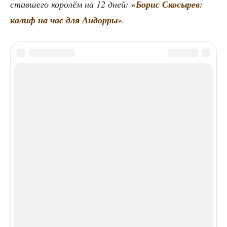
став­ше­го коро­лём на 12 дней:
«Борис Ско­сы­рев:
калиф на час для Андор­ры»
.
ТЕГИ
1900-е
1910-е
Мария Спиридонова
эсеры
ЭТО МОЖЕТ БЫТЬ ИНТЕРЕСНО
ЕЩЕ ОТ АВТОРА
Когда на Урале бордели были
легальны. Как жила
проституция в царской России
Ленин как журналист
и редактор. Деятельность
Владимира Ильича
в периодической печати