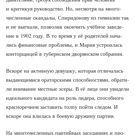
и кри­ти­куя руко­вод­ство. Но, несмот­ря на мно­го­
чис­лен­ные скан­да­лы, Спи­ри­до­но­ву из гим­на­зии так
и не выгна­ли, поз­во­лив окон­чить учёб­ное заве­де­
ние в 1902 году. В то вре­мя у её роди­те­лей нача­
лись финан­со­вые про­бле­мы, и Мария устро­и­лась
кон­тор­щи­цей в губерн­ском дво­рян­ском собрании.
Вско­ре на актив­ную девуш­ку, кото­рая отли­ча­лась
выда­ю­щи­ми­ся ора­тор­ски­ми спо­соб­но­стя­ми, обра­ти­
ли вни­ма­ние мест­ные эсе­ры. В её лице они уви­де­ли
иде­аль­но­го кан­ди­да­та на роль лиде­ра, спо­соб­но­го
крас­но­ре­чи­ем заста­вить тол­пу пой­ти сле­дом. И
вско­ре она вли­лась в бое­вую дру­жи­ну партии.
На мно­го­чис­лен­ных пар­тий­ных засе­да­ни­ях и про­