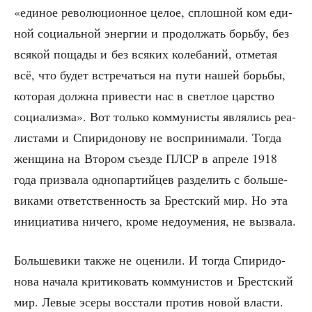
«еди­ное рево­лю­ци­он­ное целое, сплош­ной ком еди­
ной соци­аль­ной энер­гии и про­дол­жать борь­бу, без
вся­кой поща­ды и без вся­ких коле­ба­ний, отме­тая
всё, что будет встре­чать­ся на пути нашей борь­бы,
кото­рая долж­на при­ве­сти нас в свет­лое цар­ство
соци­а­лиз­ма». Вот толь­ко ком­му­ни­сты явля­лись реа­
ли­ста­ми и Спи­ри­до­но­ву не вос­при­ни­ма­ли. Тогда
жен­щи­на на Вто­ром съез­де ПЛСР в апре­ле 1918
года при­зва­ла одно­пар­тий­цев раз­де­лить с боль­ше­
ви­ка­ми ответ­ствен­ность за Брест­ский мир. Но эта
ини­ци­а­ти­ва ниче­го, кро­ме недо­уме­ния, не вызвала.
Боль­ше­ви­ки так­же не оце­ни­ли. И тогда Спи­ри­до­
но­ва нача­ла кри­ти­ко­вать ком­му­ни­стов и Брест­ский
мир. Левые эсе­ры вос­ста­ли про­тив новой вла­сти.