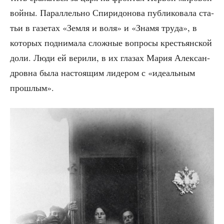
вой­ны. Парал­лель­но Спи­ри­до­но­ва пуб­ли­ко­ва­ла ста­
тьи в газе­тах «Зем­ля и воля» и «Зна­мя тру­да», в
кото­рых под­ни­ма­ла слож­ные вопро­сы кре­стьян­ской
доли. Люди ей вери­ли, в их гла­зах Мария Алек­сан­
дров­на была насто­я­щим лиде­ром с «иде­аль­ным
прошлым».