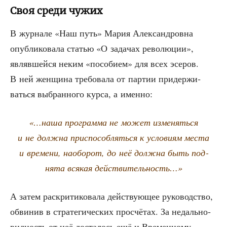
Своя среди чужих
В жур­на­ле «Наш путь» Мария Алек­сан­дров­на
опуб­ли­ко­ва­ла ста­тью «О зада­чах рево­лю­ции»,
являв­шей­ся неким «посо­би­ем» для всех эсе­ров.
В ней жен­щи­на тре­бо­ва­ла от пар­тии при­дер­жи­
вать­ся выбран­но­го кур­са, а именно:
«…наша про­грам­ма не может изме­нять­ся
и не долж­на при­спо­соб­лять­ся к усло­ви­ям места
и вре­ме­ни, наобо­рот, до неё долж­на быть под­
ня­та вся­кая действительность…»
А затем рас­кри­ти­ко­ва­ла дей­ству­ю­щее руко­вод­ство,
обви­нив в стра­те­ги­че­ских про­счё­тах. За недаль­но­
вид­ность от неё доста­лось ещё и Вре­мен­но­му