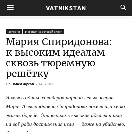
VATNIKSTAN
История
История советской эпохи
Мария Спиридонова:
к высоким идеалам
сквозь тюремную
решётку
От
Павел Жуков
-
14.12.2021
Явля­ясь одним из лиде­ров пар­тии левых эсе­ров,
Мария Алек­сан­дров­на Спи­ри­до­но­ва посвя­ти­ла свою
жизнь борь­бе. Она вери­ла в высо­кие иде­а­лы и шла
на всё ради дости­же­ния цели — даже на убий­ство.