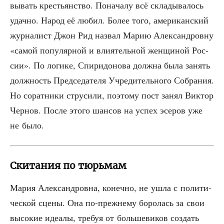
вы­вать кре­стьян­ство. Пона­ча­лу всё скла­ды­ва­лось
удач­но. Народ её любил. Более того, аме­ри­кан­ский
жур­на­лист Джон Рид назвал Марию Алек­сан­дров­ну
«самой попу­ляр­ной и вли­я­тель­ной жен­щи­ной Рос­
сии». По логи­ке, Спи­ри­до­но­ва долж­на была занять
долж­ность Пред­се­да­те­ля Учре­ди­тель­но­го Собра­ния.
Но сорат­ни­ки стру­си­ли, поэто­му пост занял Вик­тор
Чер­нов. После это­го шан­сов на успех эсе­ров уже
не было.
Скитания по тюрьмам
Мария Алек­сан­дров­на, конеч­но, не ушла с поли­ти­
че­ской сце­ны. Она по-преж­не­му боро­лась за свои
высо­кие иде­а­лы, тре­буя от боль­ше­ви­ков создать