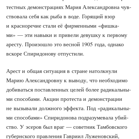
тестных демон­стра­ци­ях Мария Алек­сан­дров­на чув­
ство­ва­ла себя как рыба в воде. Горя­щий взор
и крас­но­ре­чие ста­ли её фир­мен­ны­ми «фиш­ка­
ми» — эти навы­ки и при­ве­ли девуш­ку к пер­во­му
аре­сту. Про­изо­шло это вес­ной 1905 года, одна­ко
вско­ре Спи­ри­до­но­ву отпустили.
Арест и общая ситу­а­ция в стране натолк­ну­ли
Марию Алек­сан­дров­ну к выво­ду, что необ­хо­ди­мо
доби­вать­ся постав­лен­ных целей более ради­каль­ны­
ми спо­со­ба­ми. Акции про­те­ста и демон­стра­ции
не вызы­ва­ли долж­но­го эффек­та. Под «ради­каль­ны­
ми спо­со­ба­ми» Спи­ри­до­но­ва под­ра­зу­ме­ва­ла убий­
ство. У эсе­ров был враг — совет­ник Там­бов­ско­го
губерн­ско­го прав­ле­ния Гав­ри­ил Луже­нов­ский,