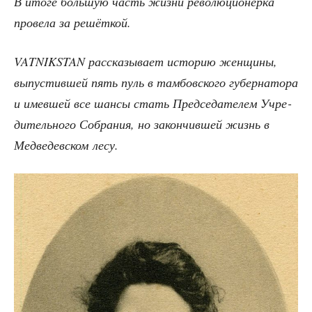
В ито­ге боль­шую часть жиз­ни рево­лю­ци­о­нер­ка
про­ве­ла за решёткой.
VATNIKSTAN рас­ска­зы­ва­ет исто­рию жен­щи­ны,
выпу­стив­шей пять пуль в там­бов­ско­го губер­на­то­ра
и имев­шей все шан­сы стать Пред­се­да­те­лем Учре­
ди­тель­но­го Собра­ния, но закон­чив­шей жизнь в
Мед­ве­дев­ском лесу.