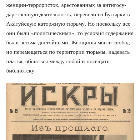
жен­щин-тер­ро­ри­сток, аре­сто­ван­ных за анти­го­су­
дар­ствен­ную дея­тель­ность, пере­ве­ли из Бутыр­ки в
Ака­туй­скую каторж­ную тюрь­му. Но посколь­ку все
они были «поли­ти­че­ски­ми», то усло­вия содер­жа­ния
были весь­ма достой­ны­ми. Жен­щи­ны мог­ли сво­бод­
но пере­ме­щать­ся по тер­ри­то­рии тюрь­мы, наде­вать
пла­тья, общать­ся меж­ду собой и посе­щать
библиотеку.