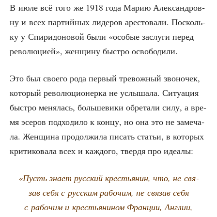
В июле всё того же 1918 года Марию Алек­сан­дров­
ну и всех пар­тий­ных лиде­ров аре­сто­ва­ли. Посколь­
ку у Спи­ри­до­но­вой были «осо­бые заслу­ги перед
рево­лю­ци­ей», жен­щи­ну быст­ро освободили.
Это был сво­е­го рода пер­вый тре­вож­ный зво­но­чек,
кото­рый рево­лю­ци­о­нер­ка не услы­ша­ла. Ситу­а­ция
быст­ро меня­лась, боль­ше­ви­ки обре­та­ли силу, а вре­
мя эсе­ров под­хо­ди­ло к кон­цу, но она это не заме­ча­
ла. Жен­щи­на про­дол­жи­ла писать ста­тьи, в кото­рых
кри­ти­ко­ва­ла всех и каж­до­го, твер­дя про идеалы:
«Пусть зна­ет рус­ский кре­стья­нин, что, не свя­
зав себя с рус­ским рабо­чим, не свя­зав себя
с рабо­чим и кре­стья­ни­ном Фран­ции, Англии,