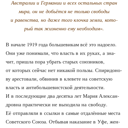
Австра­лии и Гер­ма­нии и всех осталь­ных стран
мира, он не добьёт­ся не толь­ко сво­бо­ды
и равен­ства, но даже того клоч­ка зем­ли, кото­
рый так жиз­нен­но ему необходим».
В нача­ле 1919 года боль­ше­ви­кам всё это надо­е­ло.
Они уже пони­ма­ли, что власть в их руках, а зна­
чит, при­шла пора убрать ста­рых союз­ни­ков,
от кото­рых сей­час нет ника­кой поль­зы. Спи­ри­до­но­
ву аре­сто­ва­ли, обви­нив в кле­ве­те на совет­скую
власть и анти­боль­ше­вист­ской дея­тель­но­сти.
И в после­ду­ю­щие два десят­ка лет Мария Алек­сан­
дров­на прак­ти­че­ски не выхо­ди­ла на сво­бо­ду.
Её отправ­ля­ли в ссыл­ки в самые отда­лён­ные места
Совет­ско­го Сою­за. Отбы­вая нака­за­ние в Уфе, жен­