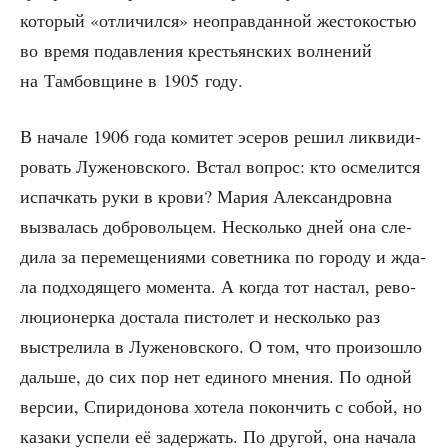
кото­рый «отли­чил­ся» неоправ­дан­ной жесто­ко­стью
во вре­мя подав­ле­ния кре­стьян­ских вол­не­ний
на Там­бов­щине в 1905 году.
В нача­ле 1906 года коми­тет эсе­ров решил лик­ви­ди­
ро­вать Луже­нов­ско­го. Встал вопрос: кто осме­лит­ся
испач­кать руки в кро­ви? Мария Алек­сан­дров­на
вызва­лась доб­ро­воль­цем. Несколь­ко дней она сле­
ди­ла за пере­ме­ще­ни­я­ми совет­ни­ка по горо­ду и жда­
ла под­хо­дя­ще­го момен­та. А когда тот настал, рево­
лю­ци­о­нер­ка доста­ла писто­лет и несколь­ко раз
выстре­ли­ла в Луже­нов­ско­го. О том, что про­изо­шло
даль­ше, до сих пор нет еди­но­го мне­ния. По одной
вер­сии, Спи­ри­до­но­ва хоте­ла покон­чить с собой, но
каза­ки успе­ли её задер­жать. По дру­гой, она нача­ла