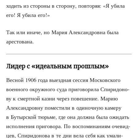
ходить из сто­ро­ны в сто­ро­ну, повто­ряя: «Я уби­ла
его! Я уби­ла его!»
Так или ина­че, но Мария Алек­сан­дров­на была
арестована.
Лидер с «идеальным прошлым»
Вес­ной 1906 года выезд­ная сес­сия Мос­ков­ско­го
воен­но­го окруж­но­го суда при­го­во­ри­ла Спи­ри­до­но­
ву к смерт­ной каз­ни через пове­ше­ние. Марию
Алек­сан­дров­ну поме­сти­ли в оди­ноч­ную каме­ру
в Бутыр­ской тюрь­ме, где она долж­на была ожи­дать
испол­не­ния при­го­во­ра. По вос­по­ми­на­ни­ям оче­вид­
цев, Спи­ри­до­но­ва в те дни вела себя как ума­ли­