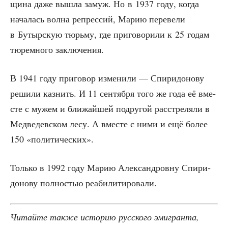
щи­на даже вышла замуж. Но в 1937 году, когда
нача­лась вол­на репрес­сий, Марию пере­ве­ли
в Бутыр­скую тюрь­му, где при­го­во­ри­ли к 25 годам
тюрем­но­го заключения.
В 1941 году при­го­вор изме­ни­ли — Спи­ри­до­но­ву
реши­ли каз­нить. И 11 сен­тяб­ря того же года её вме­
сте с мужем и бли­жай­шей подру­гой рас­стре­ля­ли в
Мед­ве­дев­ском лесу. А вме­сте с ними и ещё более
150 «поли­ти­че­ских».
Толь­ко в 1992 году Марию Алек­сан­дров­ну Спи­ри­
до­но­ву пол­но­стью реабилитировали.
Читай­те так­же исто­рию рус­ско­го эми­гран­та,