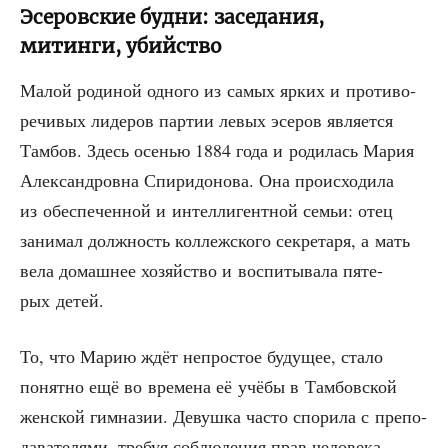
Эсеровские будни: заседания,
митинги, убийство
Малой роди­ной одно­го из самых ярких и про­ти­во­
ре­чи­вых лиде­ров пар­тии левых эсе­ров явля­ет­ся
Там­бов. Здесь осе­нью 1884 года и роди­лась Мария
Алек­сан­дров­на Спи­ри­до­но­ва. Она про­ис­хо­ди­ла
из обес­пе­чен­ной и интел­ли­гент­ной семьи: отец
зани­мал долж­ность кол­леж­ско­го сек­ре­та­ря, а мать
вела домаш­нее хозяй­ство и вос­пи­ты­ва­ла пяте­
рых детей.
То, что Марию ждёт непро­стое буду­щее, ста­ло
понят­но ещё во вре­ме­на её учё­бы в Там­бов­ской
жен­ской гим­на­зии. Девуш­ка часто спо­ри­ла с пре­по­
да­ва­те­ля­ми, тре­буя соблю­де­ния прав чело­ве­ка