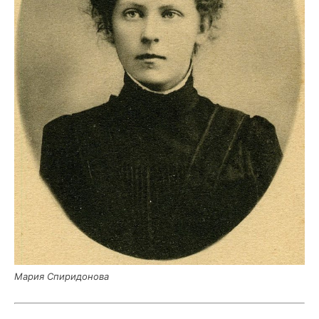
Мария Спи­ри­до­но­ва