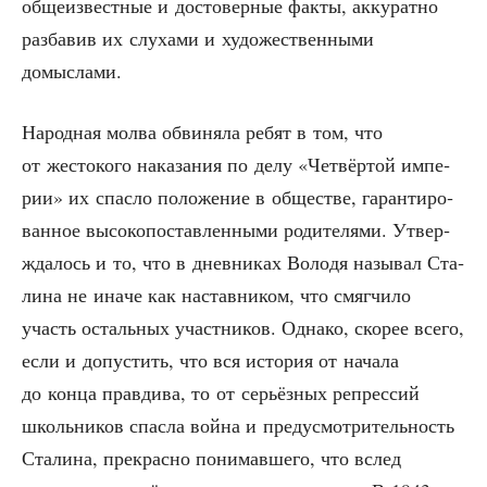
обще­из­вест­ные и досто­вер­ные фак­ты, акку­рат­но
раз­ба­вив их слу­ха­ми и худо­же­ствен­ны­ми
домыслами.
Народ­ная мол­ва обви­ня­ла ребят в том, что
от жесто­ко­го нака­за­ния по делу «Чет­вёр­той импе­
рии» их спас­ло поло­же­ние в обще­стве, гаран­ти­ро­
ван­ное высо­ко­по­став­лен­ны­ми роди­те­ля­ми. Утвер­
жда­лось и то, что в днев­ни­ках Воло­дя назы­вал Ста­
ли­на не ина­че как настав­ни­ком, что смяг­чи­ло
участь осталь­ных участ­ни­ков. Одна­ко, ско­рее все­го,
если и допу­стить, что вся исто­рия от нача­ла
до кон­ца прав­ди­ва, то от серьёз­ных репрес­сий
школь­ни­ков спас­ла вой­на и преду­смот­ри­тель­ность
Ста­ли­на, пре­крас­но пони­мав­ше­го, что вслед