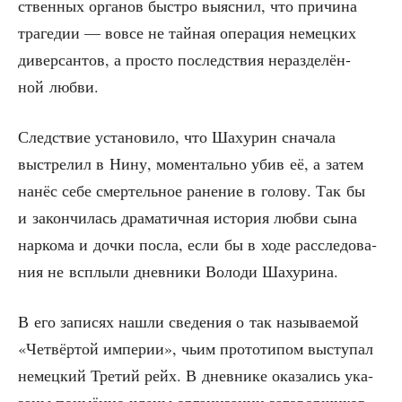
ствен­ных орга­нов быст­ро выяс­нил, что при­чи­на
тра­ге­дии — вовсе не тай­ная опе­ра­ция немец­ких
дивер­сан­тов, а про­сто послед­ствия нераз­де­лён­
ной любви.
След­ствие уста­но­ви­ло, что Шах­урин сна­ча­ла
выстре­лил в Нину, момен­таль­но убив её, а затем
нанёс себе смер­тель­ное ране­ние в голо­ву. Так бы
и закон­чи­лась дра­ма­тич­ная исто­рия люб­ви сына
нар­ко­ма и доч­ки посла, если бы в ходе рас­сле­до­ва­
ния не всплы­ли днев­ни­ки Воло­ди Шахурина.
В его запи­сях нашли све­де­ния о так назы­ва­е­мой
«Чет­вёр­той импе­рии», чьим про­то­ти­пом высту­пал
немец­кий Тре­тий рейх. В днев­ни­ке ока­за­лись ука­