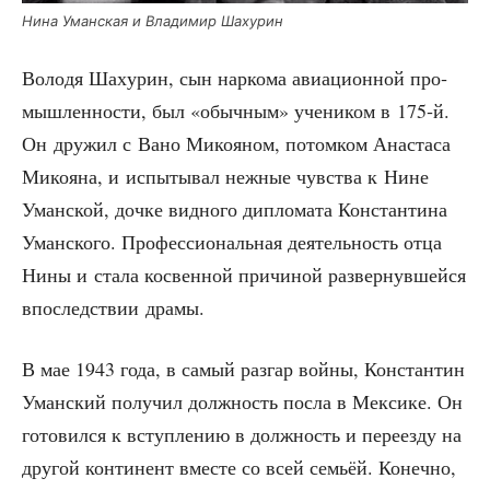
Нина Уман­ская и Вла­ди­мир Шахурин
Воло­дя Шах­урин, сын нар­ко­ма авиа­ци­он­ной про­
мыш­лен­но­сти, был «обыч­ным» уче­ни­ком в 175‑й.
Он дру­жил с Вано Мико­я­ном, потом­ком Ана­ста­са
Мико­я­на, и испы­ты­вал неж­ные чув­ства к Нине
Уман­ской, доч­ке вид­но­го дипло­ма­та Кон­стан­ти­на
Уман­ско­го. Про­фес­си­о­наль­ная дея­тель­ность отца
Нины и ста­ла кос­вен­ной при­чи­ной раз­вер­нув­шей­ся
впо­след­ствии драмы.
В мае 1943 года, в самый раз­гар вой­ны, Кон­стан­тин
Уман­ский полу­чил долж­ность посла в Мек­си­ке. Он
гото­вил­ся к вступ­ле­нию в долж­ность и пере­ез­ду на
дру­гой кон­ти­нент вме­сте со всей семьёй. Конеч­но,