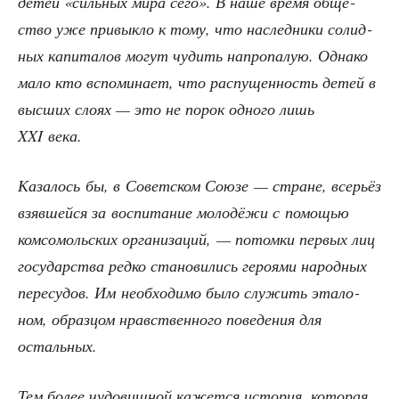
детей «силь­ных мира сего». В наше вре­мя обще­
ство уже при­вык­ло к тому, что наслед­ни­ки солид­
ных капи­та­лов могут чудить напро­па­лую. Одна­ко
мало кто вспо­ми­на­ет, что рас­пу­щен­ность детей в
выс­ших сло­ях — это не порок одно­го лишь
XXI века.
Каза­лось бы, в Совет­ском Сою­зе — стране, все­рьёз
взяв­шей­ся за вос­пи­та­ние моло­дё­жи с помо­щью
ком­со­моль­ских орга­ни­за­ций, — потом­ки пер­вых лиц
госу­дар­ства ред­ко ста­но­ви­лись геро­я­ми народ­ных
пере­су­дов. Им необ­хо­ди­мо было слу­жить эта­ло­
ном, образ­цом нрав­ствен­но­го пове­де­ния для
остальных.
Тем более чудо­вищ­ной кажет­ся исто­рия, кото­рая