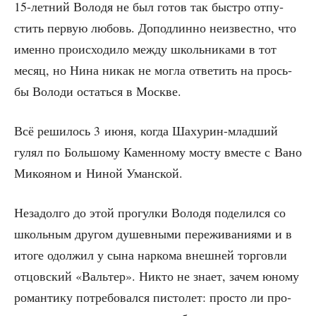
15-лет­ний Воло­дя не был готов так быст­ро отпу­
стить первую любовь. Допод­лин­но неиз­вест­но, что
имен­но про­ис­хо­ди­ло меж­ду школь­ни­ка­ми в тот
месяц, но Нина никак не мог­ла отве­тить на прось­
бы Воло­ди остать­ся в Москве.
Всё реши­лось 3 июня, когда Шах­урин-млад­ший
гулял по Боль­шо­му Камен­но­му мосту вме­сте с Вано
Мико­я­ном и Ниной Уманской.
Неза­дол­го до этой про­гул­ки Воло­дя поде­лил­ся со
школь­ным дру­гом душев­ны­ми пере­жи­ва­ни­я­ми и в
ито­ге одол­жил у сына нар­ко­ма внеш­ней тор­гов­ли
отцов­ский «Валь­тер». Никто не зна­ет, зачем юно­му
роман­ти­ку потре­бо­вал­ся писто­лет: про­сто ли про­