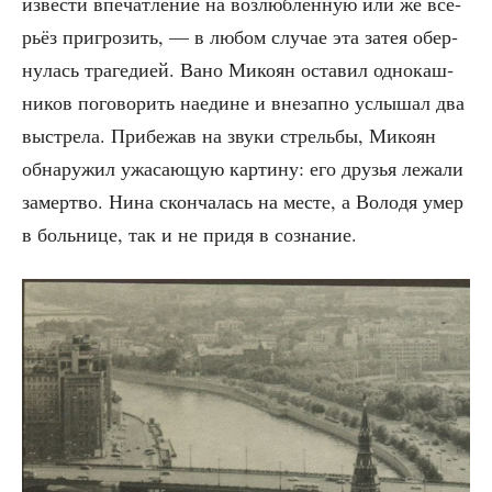
из­ве­сти впе­чат­ле­ние на воз­люб­лен­ную или же все­
рьёз при­гро­зить, — в любом слу­чае эта затея обер­
ну­лась тра­ге­ди­ей. Вано Мико­ян оста­вил одно­каш­
ни­ков пого­во­рить наедине и вне­зап­но услы­шал два
выстре­ла. При­бе­жав на зву­ки стрель­бы, Мико­ян
обна­ру­жил ужа­са­ю­щую кар­ти­ну: его дру­зья лежа­ли
замерт­во. Нина скон­ча­лась на месте, а Воло­дя умер
в боль­ни­це, так и не при­дя в сознание.