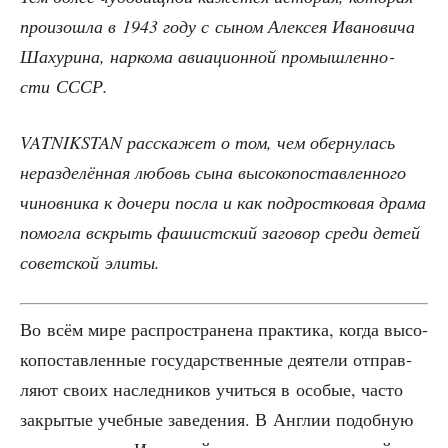
про­изо­шла в 1943 году с сыном Алек­сея Ива­но­ви­ча
Шах­ури­на, нар­ко­ма авиа­ци­он­ной про­мыш­лен­но­
сти СССР.
VATNIKSTAN рас­ска­жет о том, чем обер­ну­лась
нераз­де­лён­ная любовь сына высо­ко­по­став­лен­но­го
чинов­ни­ка к доче­ри посла и как под­рост­ко­вая дра­ма
помог­ла вскрыть фашист­ский заго­вор сре­ди детей
совет­ской элиты.
Во всём мире рас­про­стра­не­на прак­ти­ка, когда высо­
ко­по­став­лен­ные госу­дар­ствен­ные дея­те­ли отправ­
ля­ют сво­их наслед­ни­ков учить­ся в осо­бые, часто
закры­тые учеб­ные заве­де­ния. В Англии подоб­ную