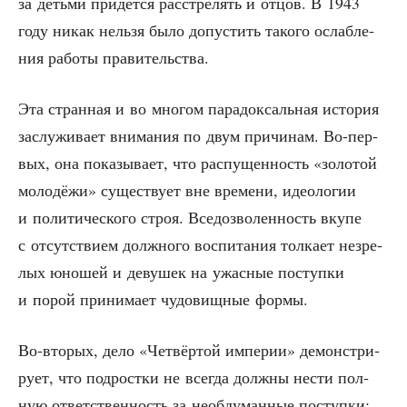
за детьми при­дёт­ся рас­стре­лять и отцов. В 1943
году никак нель­зя было допу­стить тако­го ослаб­ле­
ния рабо­ты правительства.
Эта стран­ная и во мно­гом пара­док­саль­ная исто­рия
заслу­жи­ва­ет вни­ма­ния по двум при­чи­нам. Во-пер­
вых, она пока­зы­ва­ет, что рас­пу­щен­ность «золо­той
моло­дё­жи» суще­ству­ет вне вре­ме­ни, идео­ло­гии
и поли­ти­че­ско­го строя. Все­доз­во­лен­ность вку­пе
с отсут­стви­ем долж­но­го вос­пи­та­ния тол­ка­ет незре­
лых юно­шей и деву­шек на ужас­ные поступ­ки
и порой при­ни­ма­ет чудо­вищ­ные формы.
Во-вто­рых, дело «Чет­вёр­той импе­рии» демон­стри­
ру­ет, что под­рост­ки не все­гда долж­ны нести пол­
ную ответ­ствен­ность за необ­ду­ман­ные поступ­ки: