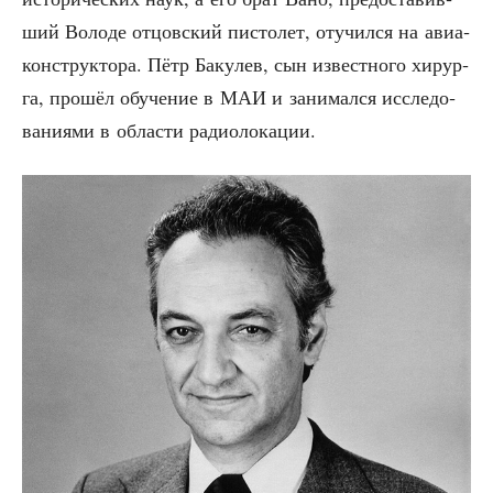
ший Воло­де отцов­ский писто­лет, отучил­ся на авиа­
кон­струк­то­ра. Пётр Баку­лев, сын извест­но­го хирур­
га, про­шёл обу­че­ние в МАИ и зани­мал­ся иссле­до­
ва­ни­я­ми в обла­сти радиолокации.