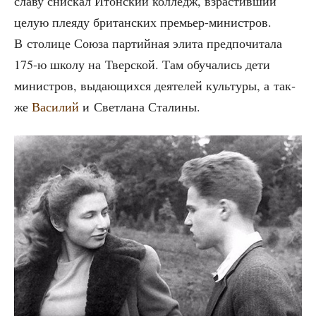
сла­ву снис­кал Итон­ский кол­ледж, взрас­тив­ший
целую пле­я­ду бри­тан­ских пре­мьер-мини­стров.
В сто­ли­це Сою­за пар­тий­ная эли­та пред­по­чи­та­ла
175‑ю шко­лу на Твер­ской. Там обу­ча­лись дети
мини­стров, выда­ю­щих­ся дея­те­лей куль­ту­ры, а так­
же
Васи­лий
и Свет­ла­на Сталины.