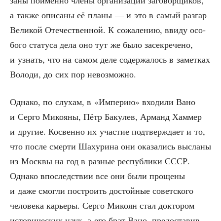
за­ны поимён­но чле­ны орга­ни­за­ции заго­вор­щи­ков,
а так­же опи­са­ны её пла­ны — и это в самый раз­гар
Вели­кой Оте­че­ствен­ной. К сожа­ле­нию, вви­ду осо­
бо­го ста­ту­са дела оно тут же было засек­ре­че­но,
и узнать, что на самом деле содер­жа­лось в замет­ках
Воло­ди, до сих пор невозможно.
Одна­ко, по слу­хам, в «Импе­рию» вхо­ди­ли Вано
и Сер­го Мико­я­ны, Пётр Баку­лев, Арманд Хам­мер
и дру­гие. Кос­вен­но их уча­стие под­твер­жда­ет и то,
что после смер­ти Шах­ури­на они ока­за­лись высла­ны
из Моск­вы на год в раз­ные рес­пуб­ли­ки СССР.
Одна­ко впо­след­ствии все они были про­ще­ны
и даже смог­ли постро­ить достой­ные совет­ско­го
чело­ве­ка карье­ры. Сер­го Мико­ян стал док­то­ром
исто­ри­че­ских наук, а его брат Вано, предо­ста­вив­