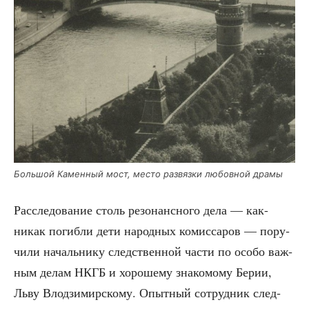
Боль­шой Камен­ный мост, место раз­вяз­ки любов­ной драмы
Рас­сле­до­ва­ние столь резо­нанс­но­го дела — как-
никак погиб­ли дети народ­ных комис­са­ров — пору­
чи­ли началь­ни­ку след­ствен­ной части по осо­бо важ­
ным делам НКГБ и хоро­ше­му зна­ко­мо­му Берии,
Льву Влод­зи­мир­ско­му. Опыт­ный сотруд­ник след­