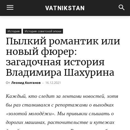
VATNIKSTAN
История
История советской эпохи
Пылкий романтик или
новый фюрер:
загадочная история
Владимира Шахурина
От
Леонид Колганов
-
16.12.2021
Каж­дый, кто сле­дит за лен­та­ми ново­стей, хотя
бы раз стал­ки­вал­ся с репор­та­жа­ми о выход­ках
«золо­той моло­дё­жи». Мы при­вык­ли слы­шать о
доро­гих маши­нах, рас­то­чи­тель­стве и куте­жах