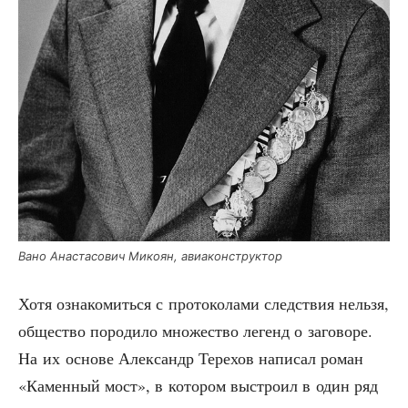
Вано Ана­ста­со­вич Мико­ян, авиаконструктор
Хотя озна­ко­мить­ся с про­то­ко­ла­ми след­ствия нель­зя,
обще­ство поро­ди­ло мно­же­ство легенд о заго­во­ре.
На их осно­ве Алек­сандр Тере­хов напи­сал роман
«Камен­ный мост», в кото­ром выстро­ил в один ряд