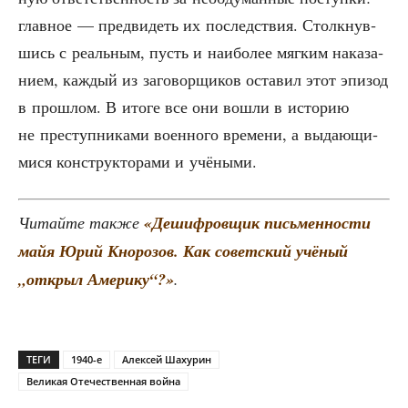
глав­ное — пред­ви­деть их послед­ствия. Столк­нув­
шись с реаль­ным, пусть и наи­бо­лее мяг­ким нака­за­
ни­ем, каж­дый из заго­вор­щи­ков оста­вил этот эпи­зод
в про­шлом. В ито­ге все они вошли в исто­рию
не пре­ступ­ни­ка­ми воен­но­го вре­ме­ни, а выда­ю­щи­
ми­ся кон­струк­то­ра­ми и учёными.
Читай­те так­же
«Дешиф­ров­щик пись­мен­но­сти
майя Юрий Кно­ро­зов. Как совет­ский учё­ный
„открыл Аме­ри­ку“?»
.
ТЕГИ
1940-е
Алексей Шахурин
Великая Отечественная война