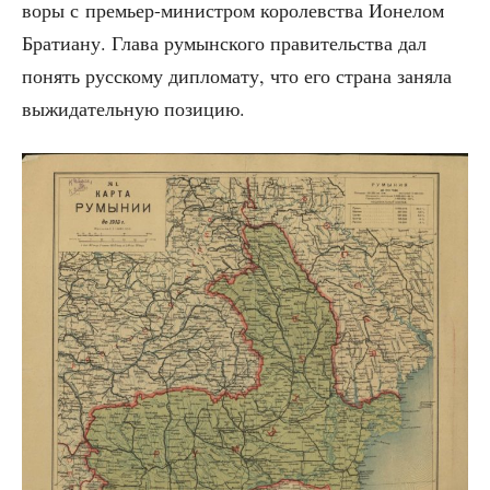
во­ры с пре­мьер-мини­стром коро­лев­ства Ионе­лом
Бра­ти­а­ну. Гла­ва румын­ско­го пра­ви­тель­ства дал
понять рус­ско­му дипло­ма­ту, что его стра­на заня­ла
выжи­да­тель­ную позицию.