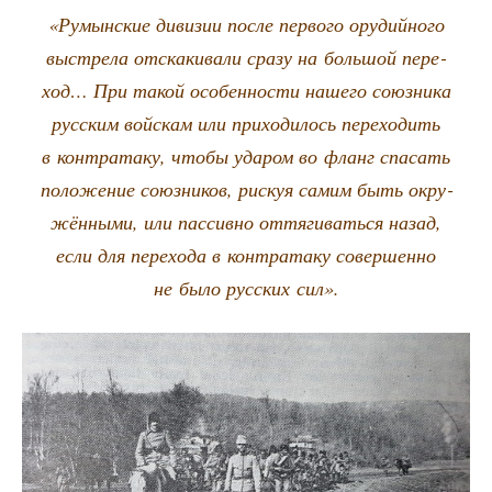
«Румын­ские диви­зии после пер­во­го ору­дий­но­го
выстре­ла отска­ки­ва­ли сра­зу на боль­шой пере­
ход… При такой осо­бен­но­сти наше­го союз­ни­ка
рус­ским вой­скам или при­хо­ди­лось пере­хо­дить
в контр­ата­ку, что­бы уда­ром во фланг спа­сать
поло­же­ние союз­ни­ков, рискуя самим быть окру­
жён­ны­ми, или пас­сив­но оття­ги­вать­ся назад,
если для пере­хо­да в контр­ата­ку совер­шен­но
не было рус­ских сил».