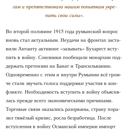
гам и пре­пят­ство­ва­ла нашим попыт­кам укре­
пить свои силы».
Во вто­рой поло­вине 1915 года румын­ский вопрос
вновь стал акту­аль­ным. Неуда­чи на фрон­тах заста­
ви­ли Антан­ту актив­нее «зазы­вать» Буха­рест всту­
пить в вой­ну. Союз­ни­ки пообе­ща­ли монар­хии под­
дер­жать пре­тен­зии на Банат и Тран­силь­ва­нию.
Одно­вре­мен­но с этим и внут­ри Румы­нии всё гром­
че ста­ли зву­чать голо­са под­держ­ки уча­стия в кон­
флик­те. Необ­хо­ди­мость всту­пить в вой­ну объ­яс­ня­
лась преж­де все­го эко­но­ми­че­ски­ми при­чи­на­ми.
Тор­го­вые свя­зи ока­за­лись разо­рва­ны, стра­ну пора­
зил тяжё­лый кри­зис, рос­ла без­ра­бо­ти­ца. После
вступ­ле­ния в вой­ну Осман­ской импе­рии импорт