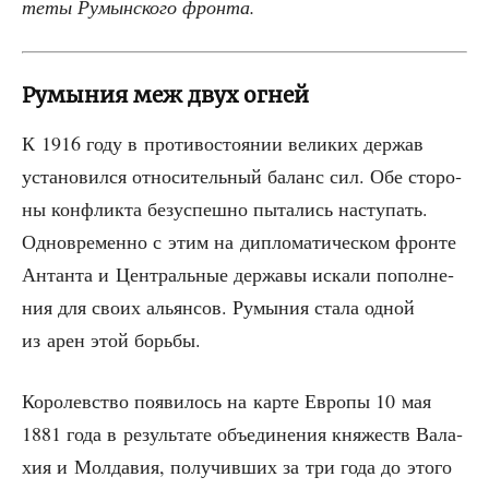
те­ты Румын­ско­го фронта.
Румыния меж двух огней
К 1916 году в про­ти­во­сто­я­нии вели­ких дер­жав
уста­но­вил­ся отно­си­тель­ный баланс сил. Обе сто­ро­
ны кон­флик­та без­успеш­но пыта­лись насту­пать.
Одно­вре­мен­но с этим на дипло­ма­ти­че­ском фрон­те
Антан­та и Цен­траль­ные дер­жа­вы иска­ли попол­не­
ния для сво­их аль­ян­сов. Румы­ния ста­ла одной
из арен этой борьбы.
Коро­лев­ство появи­лось на кар­те Евро­пы 10 мая
1881 года в резуль­та­те объ­еди­не­ния кня­жеств Вала­
хия и Мол­да­вия, полу­чив­ших за три года до это­го