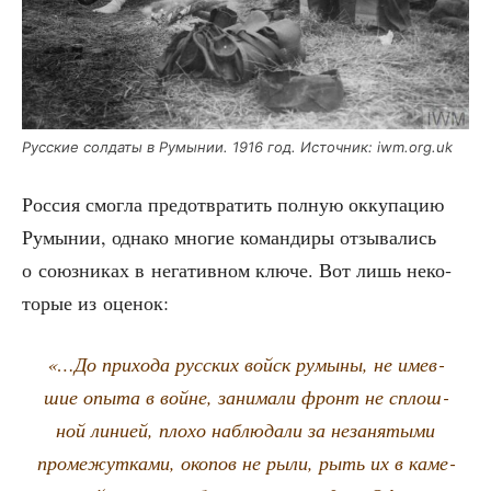
Рус­ские сол­да­ты в Румы­нии. 1916 год. Источ­ник: iwm.org.uk
Рос­сия смог­ла предот­вра­тить пол­ную окку­па­цию
Румы­нии, одна­ко мно­гие коман­ди­ры отзы­ва­лись
о союз­ни­ках в нега­тив­ном клю­че. Вот лишь неко­
то­рые из оценок:
«…До при­хо­да рус­ских войск румы­ны, не имев­
шие опы­та в войне, зани­ма­ли фронт не сплош­
ной лини­ей, пло­хо наблю­да­ли за неза­ня­ты­ми
про­ме­жут­ка­ми, око­пов не рыли, рыть их в каме­