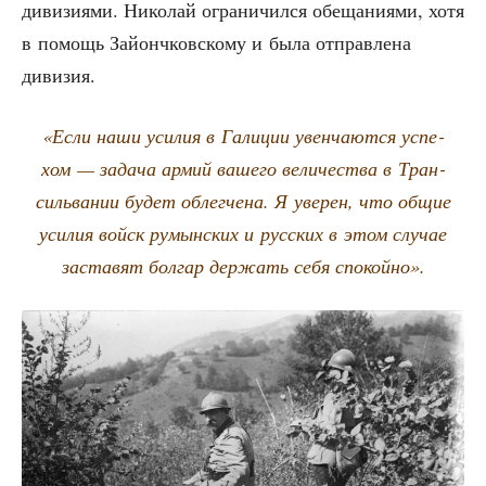
диви­зи­я­ми. Нико­лай огра­ни­чил­ся обе­ща­ни­я­ми, хотя
в помощь Зай­онч­ков­ско­му и была отправ­ле­на
дивизия.
«Если наши уси­лия в Гали­ции увен­ча­ют­ся успе­
хом — зада­ча армий ваше­го вели­че­ства в Тран­
силь­ва­нии будет облег­че­на. Я уве­рен, что общие
уси­лия войск румын­ских и рус­ских в этом слу­чае
заста­вят бол­гар дер­жать себя спокойно».