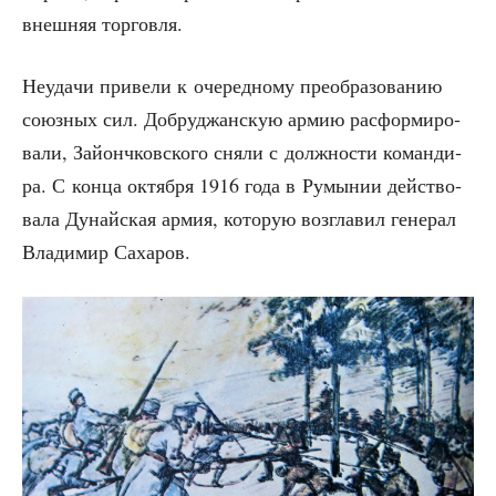
внеш­няя торговля.
Неуда­чи при­ве­ли к оче­ред­но­му пре­об­ра­зо­ва­нию
союз­ных сил. Доб­руд­жан­скую армию рас­фор­ми­ро­
ва­ли, Зай­онч­ков­ско­го сня­ли с долж­но­сти коман­ди­
ра. С кон­ца октяб­ря 1916 года в Румы­нии дей­ство­
ва­ла Дунай­ская армия, кото­рую воз­гла­вил гене­рал
Вла­ди­мир Сахаров.