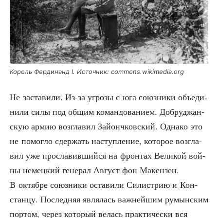
Король Фер­ди­нанд I. Источ­ник: commons.wikimedia.org
Не заста­ви­ли. Из-за угро­зы с юга союз­ни­ки объ­еди­
ни­ли силы под общим коман­до­ва­ни­ем. Доб­руд­жан­
скую армию воз­гла­вил Зай­онч­ков­ский. Одна­ко это
не помог­ло сдер­жать наступ­ле­ние, кото­рое воз­гла­
вил уже про­сла­вив­ший­ся на фрон­тах Вели­кой вой­
ны немец­кий гене­рал Август фон Макен­зен.
В октяб­ре союз­ни­ки оста­ви­ли Сили­стрию и Кон­
стан­цу. Послед­няя явля­лась важ­ней­шим румын­ским
пор­том, через кото­рый велась прак­ти­че­ски вся