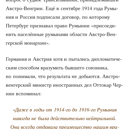
Авст­ро-Вен­грии. Ещё в сен­тяб­ре 1914 года Румы­
ния и Рос­сия под­пи­са­ли дого­вор, по кото­ро­му
Петер­бург при­зна­вал пра­во Румы­нии «при­со­еди­
нить насе­лён­ные румы­на­ми обла­сти Авст­ро-Вен­
гер­ской монархии».
Гер­ма­ния и Австрия хотя и пыта­лись дипло­ма­ти­че­
ским спо­со­бом вра­зу­мить быв­ше­го союз­ни­ка,
но пони­ма­ли, что резуль­та­та не добьют­ся. Авст­ро-
вен­гер­ский министр ино­стран­ных дел Отто­кар Чер­
нин вспоминал:
«Даже в годы от 1914-го до 1916-го Румы­ния
нико­гда не была дей­стви­тель­но ней­траль­ной.
Она все­гда отда­ва­ла пре­иму­ще­ство нашим вра­