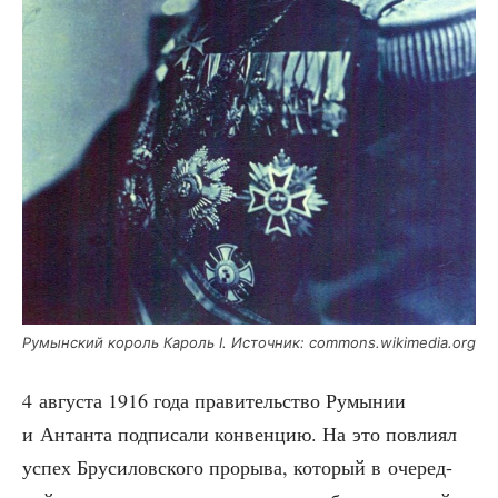
Румын­ский король Кароль I. Источ­ник: commons.wikimedia.org
4 авгу­ста 1916 года пра­ви­тель­ство Румы­нии
и Антан­та под­пи­са­ли кон­вен­цию. На это повли­ял
успех Бру­си­лов­ско­го про­ры­ва, кото­рый в оче­ред­