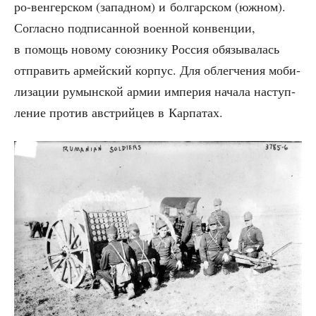
ро-вен­гер­ском (запад­ном) и бол­гар­ском (южном).
Соглас­но под­пи­сан­ной воен­ной кон­вен­ции,
в помощь ново­му союз­ни­ку Рос­сия обя­зы­ва­лась
отпра­вить армей­ский кор­пус. Для облег­че­ния моби­
ли­за­ции румын­ской армии импе­рия нача­ла наступ­
ле­ние про­тив австрий­цев в Карпатах.