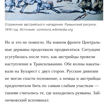
Отра­же­ние австрий­ско­го напа­де­ния. Румын­ский рису­нок.
1916 год. Источ­ник: commons.wikimedia.org
Но и это не помог­ло. На южном фрон­те Цен­траль­
ные дер­жа­вы про­дол­жа­ли про­дви­гать­ся. Ситу­а­ция
усу­гу­би­лась после того, как австрий­цы про­ве­ли
наступ­ле­ние в Тран­силь­ва­нии. Обе вол­ны нака­ты­
ва­ли на Буха­рест с двух сто­рон. Рус­ские диви­зии
не мог­ли спа­сти поло­же­ние, а нем­цы и австрий­цы
пред­по­чи­та­ли бить по самым сла­бым участ­кам —
таки­ми счи­та­лись те, где нахо­ди­лись румы­ны. Зай­
онч­ков­ский вспоминал: