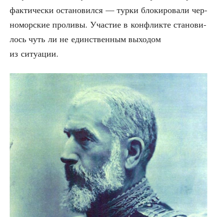
фак­ти­че­ски оста­но­вил­ся — тур­ки бло­ки­ро­ва­ли чер­
но­мор­ские про­ли­вы. Уча­стие в кон­флик­те ста­но­ви­
лось чуть ли не един­ствен­ным выхо­дом
из ситуации.