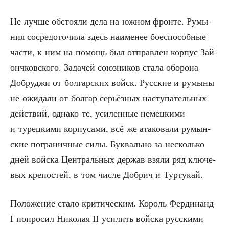
Не луч­ше обсто­я­ли дела на южном фрон­те. Румы­
ния сосре­до­то­чи­ла здесь наи­ме­нее бое­спо­соб­ные
части, к ним на помощь был отправ­лен кор­пус Зай­
онч­ков­ско­го. Зада­чей союз­ни­ков ста­ла обо­ро­на
Доб­руд­жи от бол­гар­ских войск. Рус­ские и румы­ны
не ожи­да­ли от бол­гар серьёз­ных насту­па­тель­ных
дей­ствий, одна­ко те, уси­лен­ные немец­ки­ми
и турец­ки­ми кор­пу­са­ми, всё же ата­ко­ва­ли румын­
ские погра­нич­ные силы. Бук­валь­но за несколь­ко
дней вой­ска Цен­траль­ных дер­жав взя­ли ряд клю­че­
вых кре­по­стей, в том чис­ле Добрич и Туртукай.
Поло­же­ние ста­ло кри­ти­че­ским. Король Фер­ди­нанд
I попро­сил Нико­лая II уси­лить вой­ска рус­ски­ми