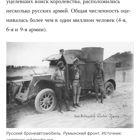
уце­лев­ших войск коро­лев­ства, рас­по­ло­жи­лись
несколь­ко рус­ских армий. Общая чис­лен­ность оце­
ни­ва­лась более чем в один мил­ли­он чело­век (4‑я,
6‑я и 9‑я армии).
Рус­ский бро­не­ав­то­мо­биль. Румын­ский фронт. Источ­ник:
commons.wikimedia.org