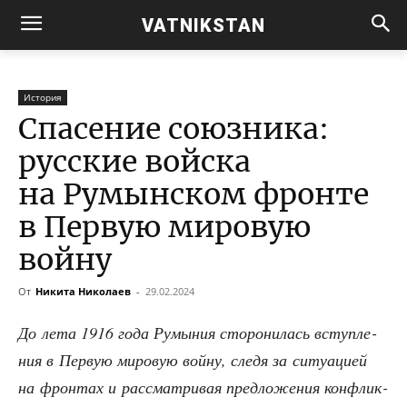
VATNIKSTAN
История
Спасение союзника:
русские войска
на Румынском фронте
в Первую мировую
войну
От
Никита Николаев
-
29.02.2024
До лета 1916 года Румы­ния сто­ро­ни­лась вступ­ле­
ния в Первую миро­вую вой­ну, сле­дя за ситу­а­ци­ей
на фрон­тах и рас­смат­ри­вая пред­ло­же­ния кон­флик­