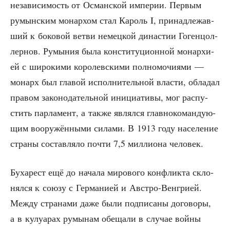
неза­ви­си­мость от Осман­ской импе­рии. Пер­вым
румын­ским монар­хом стал Кароль I, при­над­ле­жав­
ший к боко­вой вет­ви немец­кой дина­стии Гоген­цол­
лер­нов. Румы­ния была кон­сти­ту­ци­он­ной монар­хи­
ей с широ­ки­ми коро­лев­ски­ми пол­но­мо­чи­я­ми —
монарх был гла­вой испол­ни­тель­ной вла­сти, обла­дал
пра­вом зако­но­да­тель­ной ини­ци­а­ти­вы, мог рас­пу­
стить пар­ла­мент, а так­же являл­ся глав­но­ко­ман­ду­ю­
щим воору­жён­ны­ми сила­ми. В 1913 году насе­ле­ние
стра­ны состав­ля­ло почти 7,5 мил­ли­о­на человек.
Буха­рест ещё до нача­ла миро­во­го кон­флик­та скло­
нял­ся к сою­зу с Гер­ма­ни­ей и Авст­ро-Вен­гри­ей.
Меж­ду стра­на­ми даже были под­пи­са­ны дого­во­ры,
а в кулу­а­рах румы­нам обе­ща­ли в слу­чае вой­ны