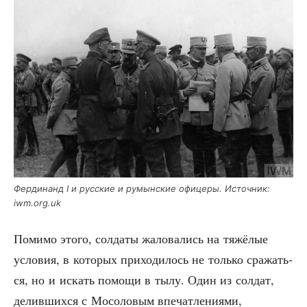
Фер­ди­нанд I и рус­ские и румын­ские офи­це­ры. Источ­ник:
iwm.org.uk
Поми­мо это­го, сол­да­ты жало­ва­лись на тяжё­лые
усло­вия, в кото­рых при­хо­ди­лось не толь­ко сра­жать­
ся, но и искать помо­щи в тылу. Один из сол­дат,
делив­ших­ся с Мосо­ло­вым впе­чат­ле­ни­я­ми,