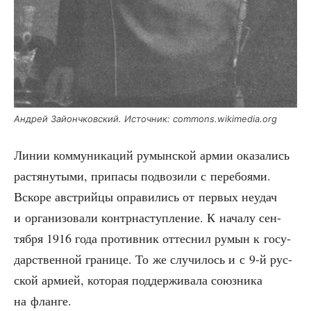
Андрей Зай­онч­ков­ский. Источ­ник: commons.wikimedia.org
Линии ком­му­ни­ка­ций румын­ской армии ока­за­лись
рас­тя­ну­ты­ми, при­па­сы под­во­зи­ли с пере­бо­я­ми.
Вско­ре австрий­цы опра­ви­лись от пер­вых неудач
и орга­ни­зо­ва­ли контр­на­ступ­ле­ние. К нача­лу сен­
тяб­ря 1916 года про­тив­ник оттес­нил румын к госу­
дар­ствен­ной гра­ни­це. То же слу­чи­лось и с 9‑й рус­
ской арми­ей, кото­рая под­дер­жи­ва­ла союз­ни­ка
на фланге.