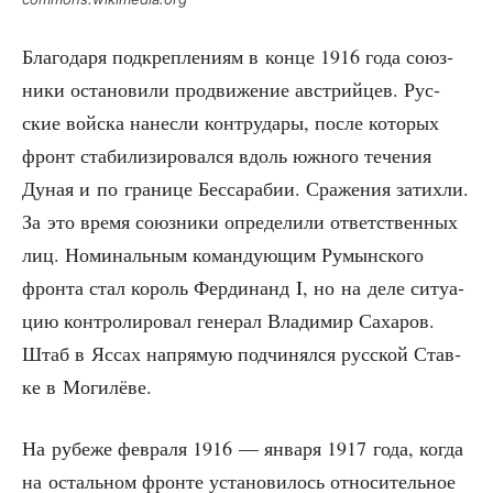
Бла­го­да­ря под­креп­ле­ни­ям в кон­це 1916 года союз­
ни­ки оста­но­ви­ли про­дви­же­ние австрий­цев. Рус­
ские вой­ска нанес­ли контр­уда­ры, после кото­рых
фронт ста­би­ли­зи­ро­вал­ся вдоль южно­го тече­ния
Дуная и по гра­ни­це Бес­са­ра­бии. Сра­же­ния затих­ли.
За это вре­мя союз­ни­ки опре­де­ли­ли ответ­ствен­ных
лиц. Номи­наль­ным коман­ду­ю­щим Румын­ско­го
фрон­та стал король Фер­ди­нанд I, но на деле ситу­а­
цию кон­тро­ли­ро­вал гене­рал Вла­ди­мир Саха­ров.
Штаб в Яссах напря­мую под­чи­нял­ся рус­ской Став­
ке в Могилёве.
На рубе­же фев­ра­ля 1916 — янва­ря 1917 года, когда
на осталь­ном фрон­те уста­но­ви­лось отно­си­тель­ное