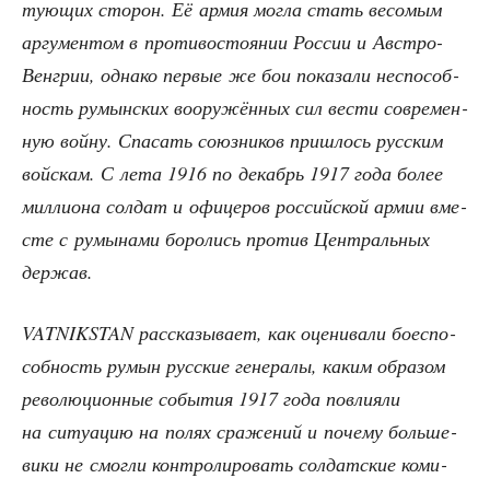
ту­ю­щих сто­рон. Её армия мог­ла стать весо­мым
аргу­мен­том в про­ти­во­сто­я­нии Рос­сии и Авст­ро-
Вен­грии, одна­ко пер­вые же бои пока­за­ли неспо­соб­
ность румын­ских воору­жён­ных сил вести совре­мен­
ную вой­ну. Спа­сать союз­ни­ков при­шлось рус­ским
вой­скам. С лета 1916 по декабрь 1917 года более
мил­ли­о­на сол­дат и офи­це­ров рос­сий­ской армии вме­
сте с румы­на­ми боро­лись про­тив Цен­траль­ных
держав.
VATNIKSTAN рас­ска­зы­ва­ет, как оце­ни­ва­ли бое­спо­
соб­ность румын рус­ские гене­ра­лы, каким обра­зом
рево­лю­ци­он­ные собы­тия 1917 года повли­я­ли
на ситу­а­цию на полях сра­же­ний и поче­му боль­ше­
ви­ки не смог­ли кон­тро­ли­ро­вать сол­дат­ские коми­