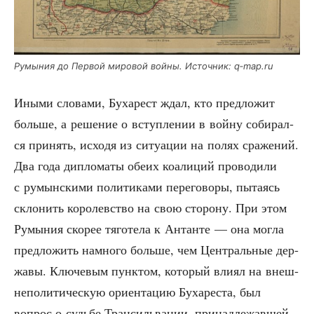
Румы­ния до Пер­вой миро­вой вой­ны. Источ­ник: q‑map.ru
Ины­ми сло­ва­ми, Буха­рест ждал, кто пред­ло­жит
боль­ше, а реше­ние о вступ­ле­нии в вой­ну соби­рал­
ся при­нять, исхо­дя из ситу­а­ции на полях сра­же­ний.
Два года дипло­ма­ты обе­их коа­ли­ций про­во­ди­ли
с румын­ски­ми поли­ти­ка­ми пере­го­во­ры, пыта­ясь
скло­нить коро­лев­ство на свою сто­ро­ну. При этом
Румы­ния ско­рее тяго­те­ла к Антан­те — она мог­ла
пред­ло­жить намно­го боль­ше, чем Цен­траль­ные дер­
жа­вы. Клю­че­вым пунк­том, кото­рый вли­ял на внеш­
не­по­ли­ти­че­скую ори­ен­та­цию Буха­ре­ста, был
вопрос о судь­бе Тран­силь­ва­нии, при­над­ле­жав­шей