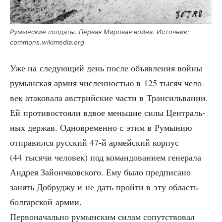
Румын­ские сол­да­ты. Пер­вая Миро­вая вой­на. Источ­ник:
commons.wikimedia.org
Уже на сле­ду­ю­щий день после объ­яв­ле­ния вой­ны
румын­ская армия чис­лен­но­стью в 125 тысяч чело­
век ата­ко­ва­ла австрий­ские части в Тран­силь­ва­нии.
Ей про­ти­во­сто­я­ли вдвое мень­шие силы Цен­траль­
ных дер­жав. Одно­вре­мен­но с этим в Румы­нию
отпра­вил­ся рус­ский 47‑й армей­ский кор­пус
(44 тыся­чи чело­век) под коман­до­ва­ни­ем гене­ра­ла
Андрея Зай­онч­ков­ско­го. Ему было пред­пи­са­но
занять Доб­руд­жу и не дать прой­ти в эту область
бол­гар­ской армии.
Пер­во­на­чаль­но румын­ским силам сопут­ство­вал