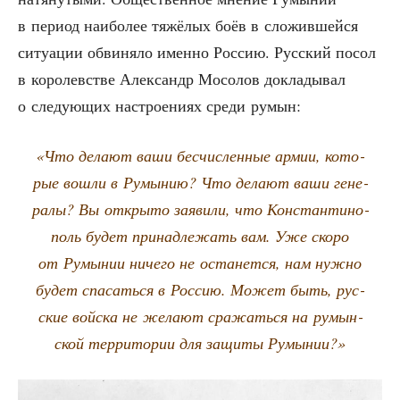
в пери­од наи­бо­лее тяжё­лых боёв в сло­жив­шей­ся
ситу­а­ции обви­ня­ло имен­но Рос­сию. Рус­ский посол
в коро­лев­стве Алек­сандр Мосо­лов докла­ды­вал
о сле­ду­ю­щих настро­е­ни­ях сре­ди румын:
«Что дела­ют ваши бес­чис­лен­ные армии, кото­
рые вошли в Румы­нию? Что дела­ют ваши гене­
ра­лы? Вы откры­то заяви­ли, что Кон­стан­ти­но­
поль будет при­над­ле­жать вам. Уже ско­ро
от Румы­нии ниче­го не оста­нет­ся, нам нуж­но
будет спа­сать­ся в Рос­сию. Может быть, рус­
ские вой­ска не жела­ют сра­жать­ся на румын­
ской тер­ри­то­рии для защи­ты Румынии?»