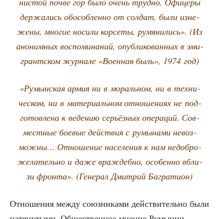
ни­стой поч­ве гор было очень труд­но. Офи­це­ры
дер­жа­лись обособ­лен­но от сол­дат, были изне­
же­ны, мно­гие носи­ли кор­се­ты, румя­ни­лись». (Из
ано­ним­ных вос­по­ми­на­ний, опуб­ли­ко­ван­ных в эми­
грант­ском жур­на­ле «Воен­ная быль», 1974 год)
«Румын­ская армия ни в мораль­ном, ни в тех­ни­
че­ском, ни в мате­ри­аль­ном отно­ше­ни­ях не под­
го­тов­ле­на к веде­нию серьёз­ных опе­ра­ций. Сов­
мест­ные бое­вые дей­ствия с румы­на­ми невоз­
мож­ны… Отно­ше­ние насе­ле­ния к нам недоб­ро­
же­ла­тель­но и даже враж­деб­но, осо­бен­но вбли­
зи фрон­та». (Гене­рал Дмит­рий Багратион)
Отно­ше­ния меж­ду союз­ни­ка­ми дей­стви­тель­но были
натя­ну­ты­ми. Обще­ствен­ное мне­ние Румы­нии