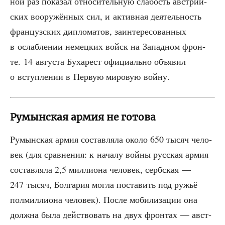
ной раз пока­зал отно­си­тель­ную сла­бость австрий­
ских воору­жён­ных сил, и актив­ная дея­тель­ность
фран­цуз­ских дипло­ма­тов, заин­те­ре­со­ван­ных
в ослаб­ле­нии немец­ких войск на Запад­ном фрон­
те. 14 авгу­ста Буха­рест офи­ци­аль­но объ­явил
о вступ­ле­нии в Первую миро­вую войну.
Румынская армия не готова
Румын­ская армия состав­ля­ла око­ло 650 тысяч чело­
век (для срав­не­ния: к нача­лу вой­ны рус­ская армия
состав­ля­ла 2,5 мил­ли­о­на чело­век, серб­ская —
247 тысяч, Бол­га­рия мог­ла поста­вить под ружьё
пол­мил­ли­о­на чело­век). После моби­ли­за­ции она
долж­на была дей­ство­вать на двух фрон­тах — авст­