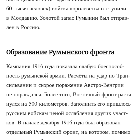
60 тысяч чело­век) вой­ска коро­лев­ства отсту­пи­ли
в Мол­да­вию. Золо­той запас Румы­нии был отправ­
лен в Россию.
Образование Румынского фронта
Кам­па­ния 1916 года пока­за­ла сла­бую бое­спо­соб­
ность румын­ской армии. Рас­чё­ты на удар по Тран­
силь­ва­нии и ско­рое пора­же­ние Авст­ро-Вен­грии
не оправ­дал­ся. Более того, Восточ­ный фронт рас­тя­
нул­ся на 500 кило­мет­ров. Запол­нить его при­шлось
рус­ским вой­скам ценой ослаб­ле­ния дру­гих участ­
ков. В нача­ле декаб­ря 1916 года был обра­зо­ван
отдель­ный Румын­ский фронт, на кото­ром, поми­мо