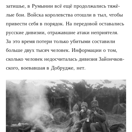
зати­шье, в Румы­нии всё ещё про­дол­жа­лись тяжё­
лые бои. Вой­ска коро­лев­ства ото­шли в тыл, что­бы
при­ве­сти себя в поря­док. На пере­до­вой оста­ва­лись
рус­ские диви­зии, отра­жав­шие ата­ки непри­я­те­ля.
За это вре­мя поте­ри толь­ко уби­ты­ми соста­ви­ли
боль­ше двух тысяч чело­век. Инфор­ма­ции о том,
сколь­ко чело­век недо­счи­та­лась диви­зия Зай­онч­ков­
ско­го, вое­вав­шая в Доб­руд­же, нет.