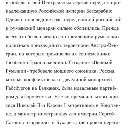
и побе­ды в ней Цен­траль­ных дер­жав пере­дать при­
над­ле­жав­шую Рос­сий­ской импе­рии Бес­са­ра­бию.
Одна­ко в послед­ние годы перед вой­ной рос­сий­ский
и румын­ский монар­хи силь­но сбли­зи­лись. Преж­де
все­го это было свя­за­но со стрем­ле­ни­ем румын­ских
поли­ти­ков при­со­еди­нить тер­ри­то­рии Авст­ро-Вен­
грии, на кото­рых про­жи­ва­ли их сопле­мен­ни­ки
(осо­бен­но Тран­силь­ва­нию). Созда­ние «Вели­кой
Румы­нии» тре­бо­ва­ло мощ­но­го союз­ни­ка. Рос­сия,
кото­рая кон­флик­то­ва­ла с дву­еди­ной монар­хи­ей
Габс­бур­гов на Бал­ка­нах, была иде­аль­ным парт­нё­
ром для коро­лев­ства. Уже во вре­мя июль­ско­го кри­
зи­са Нико­лай II и Кароль I встре­ти­лись в Кон­стан­
це, а министр ино­стран­ных дел импе­рии Сер­гей
Сазо­нов отпра­вил­ся в Буха­рест, где про­вёл пере­го­