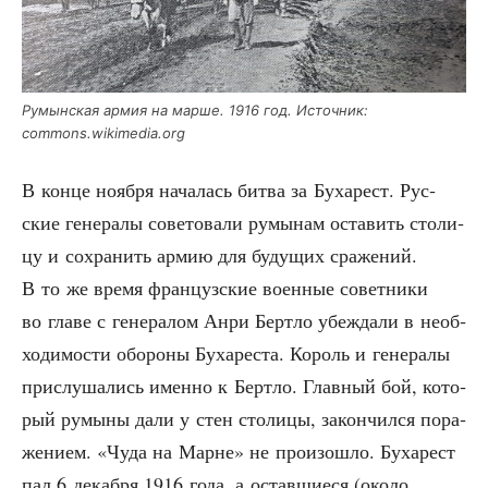
Румын­ская армия на мар­ше. 1916 год. Источ­ник:
commons.wikimedia.org
В кон­це нояб­ря нача­лась бит­ва за Буха­рест. Рус­
ские гене­ра­лы сове­то­ва­ли румы­нам оста­вить сто­ли­
цу и сохра­нить армию для буду­щих сра­же­ний.
В то же вре­мя фран­цуз­ские воен­ные совет­ни­ки
во гла­ве с гене­ра­лом Анри Берт­ло убеж­да­ли в необ­
хо­ди­мо­сти обо­ро­ны Буха­ре­ста. Король и гене­ра­лы
при­слу­ша­лись имен­но к Берт­ло. Глав­ный бой, кото­
рый румы­ны дали у стен сто­ли­цы, закон­чил­ся пора­
же­ни­ем. «Чуда на Марне» не про­изо­шло. Буха­рест
пал 6 декаб­ря 1916 года, а остав­ши­е­ся (око­ло