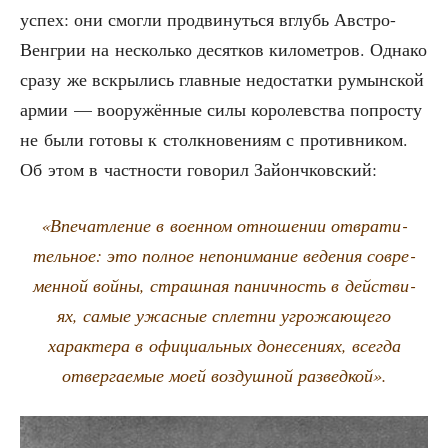
успех: они смог­ли про­дви­нуть­ся вглубь Авст­ро-
Вен­грии на несколь­ко десят­ков кило­мет­ров. Одна­ко
сра­зу же вскры­лись глав­ные недо­стат­ки румын­ской
армии — воору­жён­ные силы коро­лев­ства попро­сту
не были гото­вы к столк­но­ве­ни­ям с про­тив­ни­ком.
Об этом в част­но­сти гово­рил Зайончковский:
«Впе­чат­ле­ние в воен­ном отно­ше­нии отвра­ти­
тель­ное: это пол­ное непо­ни­ма­ние веде­ния совре­
мен­ной вой­ны, страш­ная панич­ность в дей­стви­
ях, самые ужас­ные сплет­ни угро­жа­ю­ще­го
харак­те­ра в офи­ци­аль­ных доне­се­ни­ях, все­гда
отвер­га­е­мые моей воз­душ­ной разведкой».