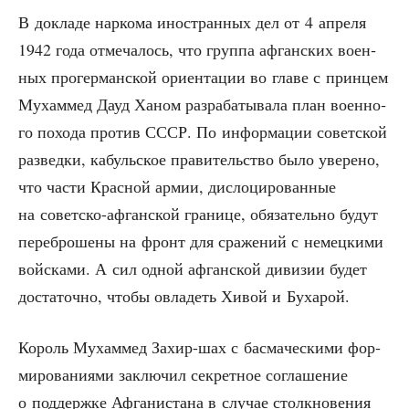
В докла­де нар­ко­ма ино­стран­ных дел от 4 апре­ля
1942 года отме­ча­лось, что груп­па афган­ских воен­
ных про­гер­ман­ской ори­ен­та­ции во гла­ве с прин­цем
Мухам­мед Дауд Ханом раз­ра­ба­ты­ва­ла план воен­но­
го похо­да про­тив СССР. По инфор­ма­ции совет­ской
раз­вед­ки, кабуль­ское пра­ви­тель­ство было уве­ре­но,
что части Крас­ной армии, дис­ло­ци­ро­ван­ные
на совет­ско-афган­ской гра­ни­це, обя­за­тель­но будут
пере­бро­ше­ны на фронт для сра­же­ний с немец­ки­ми
вой­ска­ми. А сил одной афган­ской диви­зии будет
доста­точ­но, что­бы овла­деть Хивой и Бухарой.
Король Мухам­мед Захир-шах с бас­ма­че­ски­ми фор­
ми­ро­ва­ни­я­ми заклю­чил сек­рет­ное согла­ше­ние
о под­держ­ке Афга­ни­ста­на в слу­чае столк­но­ве­ния