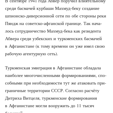
В сен­тяб­ре 1941 года Абвер пору­чил вли­я­тель­но­му
сре­ди бас­ма­чей кур­ба­ши Махмуд-беку созда­ние
шпи­он­ско-дивер­си­он­ной сети по обе сто­ро­ны реки
Пяндж на совет­ско-афган­ской гра­ни­це. Так нача­
лось сотруд­ни­че­ство Махмуд-бека как рези­ден­та
Абве­ра сре­ди узбек­ских и турк­мен­ских бас­ма­чей
в Афга­ни­стане (к тому вре­ме­ни он уже имел свою
рабо­чую аген­тур­ную сеть).
Турк­мен­ская эми­гра­ция в Афга­ни­стане обла­да­ла
наи­бо­лее мно­го­чис­лен­ны­ми фор­ми­ро­ва­ни­я­ми, спо­
соб­ны­ми при необ­хо­ди­мо­сти тут же ата­ко­вать при­
гра­нич­ные тер­ри­то­рии СССР. Соглас­но рас­чё­ту
Дит­ри­ха Вит­це­ля, турк­мен­ские фор­ми­ро­ва­ния
в Афга­ни­стане мог­ли воору­жить до 11 тысяч
басмачей.