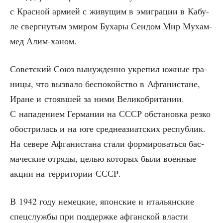
с Крас­ной арми­ей с живу­щим в эми­гра­ции в Кабу­
ле сверг­ну­тым эми­ром Буха­ры Сеидом Мир Мухам­
мед Алим-ханом.
Совет­ский Союз вынуж­ден­но укре­пил южные гра­
ни­цы, что вызва­ло бес­по­кой­ство в Афга­ни­стане,
Иране и сто­яв­шей за ними Вели­ко­бри­та­нии.
С напа­де­ни­ем Гер­ма­нии на СССР обста­нов­ка рез­ко
обост­ри­лась и на юге сред­не­ази­ат­ских рес­пуб­лик.
На севе­ре Афга­ни­ста­на ста­ли фор­ми­ро­вать­ся бас­
ма­че­ские отря­ды, целью кото­рых были воен­ные
акции на тер­ри­то­рии СССР.
В 1942 году немец­кие, япон­ские и ита­льян­ские
спец­служ­бы при под­держ­ке афган­ской вла­сти