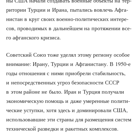
ны США нача­ли созда­вать воен­ные объ­ек­ты на тер­
ри­то­рии Тур­ции и Ира­на, пыта­лись вовлечь Афга­
ни­стан в круг сво­их воен­но-поли­ти­че­ских инте­ре­
сов, про­во­ди­мых в даль­ней­шем на про­тя­же­нии все­
го афган­ско­го кризиса.
Совет­ский Союз тоже уде­лял это­му реги­о­ну осо­бое
вни­ма­ние: Ира­ну, Тур­ции и Афга­ни­ста­ну. В 1950‑е
годы отно­ше­ния с ними при­об­ре­ли ста­биль­ность,
и непо­сред­ствен­ных угроз без­опас­но­сти СССР
в этом рай­оне не было. Иран и Тур­ция полу­ча­ли
эко­но­ми­че­скую помощь и даже уме­рен­ные поли­ти­
че­ские уступ­ки, хотя здесь и доми­ни­ро­ва­ли США,
исполь­зо­вав­шие эти стра­ны для раз­ме­ще­ния систем
тех­ни­че­ской раз­вед­ки и ракет­ных комплексов.