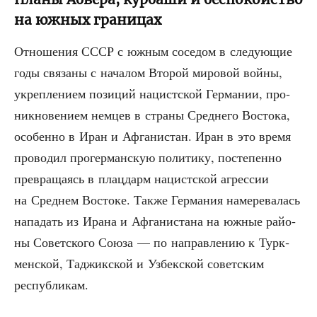
на южных границах
Отно­ше­ния СССР с южным сосе­дом в сле­ду­ю­щие
годы свя­за­ны с нача­лом Вто­рой миро­вой вой­ны,
укреп­ле­ни­ем пози­ций нацист­ской Гер­ма­нии, про­
ник­но­ве­ни­ем нем­цев в стра­ны Сред­не­го Восто­ка,
осо­бен­но в Иран и Афга­ни­стан. Иран в это вре­мя
про­во­дил про­гер­ман­скую поли­ти­ку, посте­пен­но
пре­вра­ща­ясь в плац­дарм нацист­ской агрес­сии
на Сред­нем Восто­ке. Так­же Гер­ма­ния наме­ре­ва­лась
напа­дать из Ира­на и Афга­ни­ста­на на южные рай­о­
ны Совет­ско­го Сою­за — по направ­ле­нию к Турк­
мен­ской, Таджик­ской и Узбек­ской совет­ским
республикам.