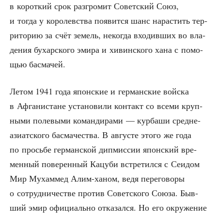
в корот­кий срок раз­гро­мит Совет­ский Союз,
и тогда у коро­лев­ства появит­ся шанс нарас­тить тер­
ри­то­рию за счёт земель, неко­гда вхо­див­ших во вла­
де­ния бухар­ско­го эми­ра и хивин­ско­го хана с помо­
щью басмачей.
Летом 1941 года япон­ские и гер­ман­ские вой­ска
в Афга­ни­стане уста­но­ви­ли кон­такт со все­ми круп­
ны­ми поле­вы­ми коман­ди­ра­ми — кур­ба­ши сред­не­
ази­ат­ско­го бас­ма­че­ства. В авгу­сте это­го же года
по прось­бе гер­ман­ской дипмис­сии япон­ский вре­
мен­ный пове­рен­ный Кацу­би встре­тил­ся с Сеидом
Мир Мухам­мед Алим-ханом, ведя пере­го­во­ры
о сотруд­ни­че­стве про­тив Совет­ско­го Сою­за. Быв­
ший эмир офи­ци­аль­но отка­зал­ся. Но его окру­же­ние