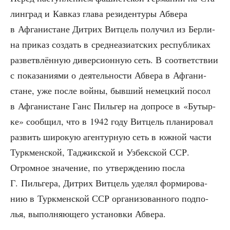
лин­град и Кав­каз гла­ва рези­ден­ту­ры Абве­ра
в Афга­ни­стане Дит­рих Вит­цель полу­чил из Бер­ли­
на при­каз создать в сред­не­ази­ат­ских рес­пуб­ли­ках
раз­ветв­лён­ную дивер­си­он­ную сеть. В соот­вет­ствии
с пока­за­ни­я­ми о дея­тель­но­сти Абве­ра в Афга­ни­
стане, уже после вой­ны, быв­ший немец­кий посол
в Афга­ни­стане Ганс Пиль­гер на допро­се в «Бутыр­
ке» сооб­щил, что в 1942 году Вит­цель пла­ни­ро­вал
раз­вить широ­кую аген­тур­ную сеть в южной части
Турк­мен­ской, Таджик­ской и Узбек­ской ССР.
Огром­ное зна­че­ние, по утвер­жде­нию посла
Г. Пиль­ге­ра, Дит­рих Вит­цель уде­лял фор­ми­ро­ва­
нию в Турк­мен­ской ССР орга­ни­зо­ван­но­го под­по­
лья, выпол­ня­ю­ще­го уста­нов­ки Абвера.