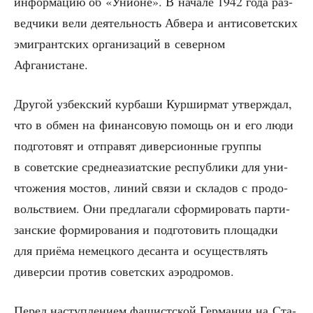
инфор­ма­цию об «Уни­оне». В нача­ле 1942 года раз­
вед­чи­ки вели дея­тель­ность Абве­ра и анти­со­вет­ских
эми­грант­ских орга­ни­за­ций в север­ном
Афганистане.
Дру­гой узбек­ский кур­ба­ши Кур­шир­мат утвер­ждал,
что в обмен на финан­со­вую помощь он и его люди
под­го­то­вят и отпра­вят дивер­си­он­ные груп­пы
в совет­ские сред­не­ази­ат­ские рес­пуб­ли­ки для уни­
что­же­ния мостов, линий свя­зи и скла­дов с про­до­
воль­стви­ем. Они пред­ла­га­ли сфор­ми­ро­вать пар­ти­
зан­ские фор­ми­ро­ва­ния и под­го­то­вить пло­щад­ки
для при­ё­ма немец­ко­го десан­та и осу­ществ­лять
дивер­сии про­тив совет­ских аэродромов.
Перед наступ­ле­ни­ем фашист­ской Гер­ма­нии на Ста­