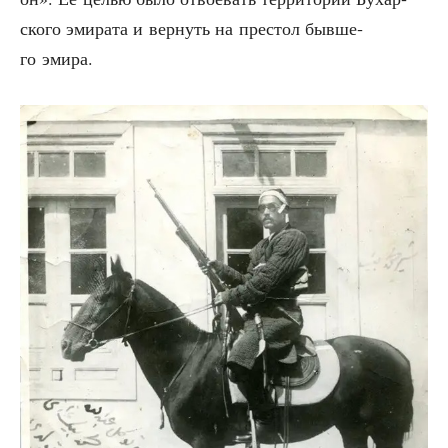
ско­го эми­ра­та и вер­нуть на пре­стол быв­ше­
го эмира.