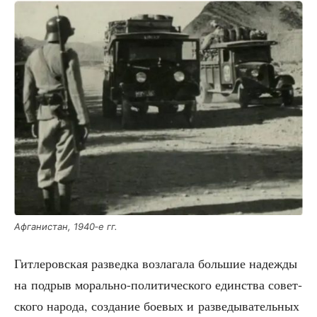
Афга­ни­стан, 1940‑е гг.
Гит­ле­ров­ская раз­вед­ка воз­ла­га­ла боль­шие надеж­ды
на под­рыв мораль­но-поли­ти­че­ско­го един­ства совет­
ско­го наро­да, созда­ние бое­вых и раз­ве­ды­ва­тель­ных