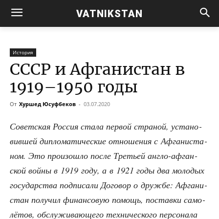
VATNIKSTAN
История
СССР и Афганистан в
1919–1950 годы
От
Хуршед Юсуфбеков
-
03.07.2020
Совет­ская Рос­сия ста­ла пер­вой стра­ной, уста­но­
вив­шей дипло­ма­ти­че­ские отно­ше­ния с Афга­ни­ста­
ном. Это про­изо­шло после Тре­тьей англо-афган­
ской вой­ны в 1919 году, а в 1921 годы два моло­дых
госу­дар­ства под­пи­са­ли Дого­вор о друж­бе: Афга­ни­
стан полу­чил финан­со­вую помощь, постав­ки само­
лё­тов, обслу­жи­ва­ю­ще­го тех­ни­че­ско­го пер­со­на­ла