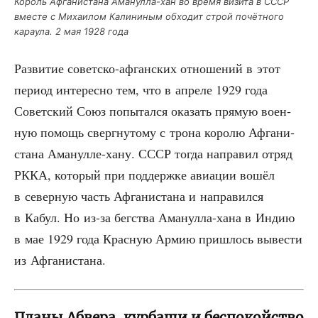
Король Афга­ни­ста­на Ама­нул­ла-хан во вре­мя визи­та в СССР
вме­сте с Миха­и­лом Кали­ни­ным обхо­дит строй почёт­но­го
кара­у­ла. 2 мая 1928 года
Раз­ви­тие совет­ско-афган­ских отно­ше­ний в этот
пери­од инте­рес­но тем, что в апре­ле 1929 года
Совет­ский Союз попы­тал­ся ока­зать пря­мую воен­
ную помощь сверг­ну­то­му с тро­на коро­лю Афга­ни­
ста­на Ама­нул­ле-хану. СССР тогда напра­вил отряд
РККА, кото­рый при под­держ­ке авиа­ции вошёл
в север­ную часть Афга­ни­ста­на и напра­вил­ся
в Кабул. Но из-за бег­ства Ама­нул­ла-хана в Индию
в мае 1929 года Крас­ную Армию при­шлось выве­сти
из Афганистана.
Планы Абвера, курбаши и беспокойство