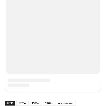
О нас
Контакты
VIP
Мероприятия
Издательство
Реклама
Спецпроекты
© 2024,
VATNIKSTAN
Познавательный журнал о русскоязычной цивилизации