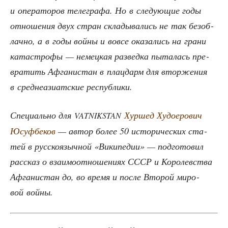
и опе­ра­то­ров теле­гра­фа. Но в сле­ду­ю­щие годы
отно­ше­ния двух стран скла­ды­ва­лись не так без­об­
лач­но, а в годы вой­ны и вовсе ока­за­лись на гра­ни
ката­стро­фы — немец­кая раз­вед­ка пыта­лась пре­
вра­тить Афга­ни­стан в плац­дарм для втор­же­ния
в сред­не­ази­ат­ские республики.
Спе­ци­аль­но для
Хур­шед Худое­ро­вич
VATNIKSTAN
Юсуф­бе­ков
— автор более 50 исто­ри­че­ских ста­
тей в рус­ско­языч­ной «Вики­пе­дии» — под­го­то­вил
рас­сказ о вза­и­мо­от­но­ше­ни­ях СССР и Коро­лев­ства
Афга­ни­стан до, во вре­мя и после Вто­рой миро­
вой войны.