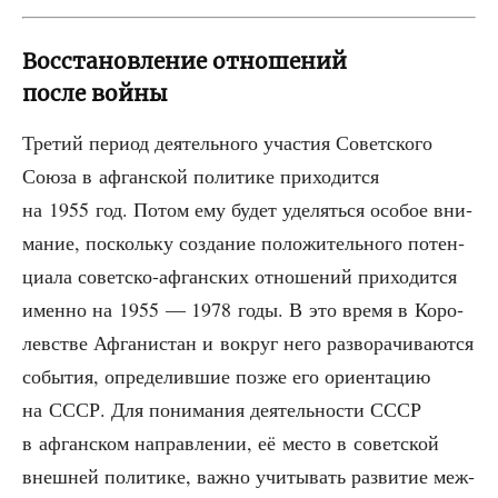
Восстановление отношений
после войны
Тре­тий пери­од дея­тель­но­го уча­стия Совет­ско­го
Сою­за в афган­ской поли­ти­ке при­хо­дит­ся
на 1955 год. Потом ему будет уде­лять­ся осо­бое вни­
ма­ние, посколь­ку созда­ние поло­жи­тель­но­го потен­
ци­а­ла совет­ско-афган­ских отно­ше­ний при­хо­дит­ся
имен­но на 1955 — 1978 годы. В это вре­мя в Коро­
лев­стве Афга­ни­стан и вокруг него раз­во­ра­чи­ва­ют­ся
собы­тия, опре­де­лив­шие поз­же его ори­ен­та­цию
на СССР. Для пони­ма­ния дея­тель­но­сти СССР
в афган­ском направ­ле­нии, её место в совет­ской
внеш­ней поли­ти­ке, важ­но учи­ты­вать раз­ви­тие меж­