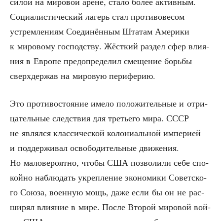
силой на миро­вой арене, ста­ло более актив­ным.
Соци­а­ли­сти­че­ский лагерь стал про­ти­во­ве­сом
устрем­ле­ни­ям Соеди­нён­ным Шта­там Аме­ри­ки
к миро­во­му гос­под­ству. Жёст­кий раз­дел сфер вли­я­
ния в Евро­пе пред­опре­де­лил сме­ще­ние борь­бы
сверх­дер­жав на миро­вую периферию.
Это про­ти­во­сто­я­ние име­ло поло­жи­тель­ные и отри­
ца­тель­ные след­ствия для тре­тье­го мира. СССР
не являл­ся клас­си­че­ской коло­ни­аль­ной импе­ри­ей
и под­дер­жи­вал осво­бо­ди­тель­ные дви­же­ния.
Но мало­ве­ро­ят­но, что­бы США поз­во­ли­ли себе спо­
кой­но наблю­дать укреп­ле­ние эко­но­ми­ки Совет­ско­
го Сою­за, воен­ную мощь, даже если бы он не рас­
ши­рял вли­я­ние в мире. После Вто­рой миро­вой вой­