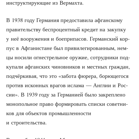
инструк­ти­ру­ю­щие из Вермахта.
В 1938 году Гер­ма­ния предо­ста­ви­ла афган­ско­му
пра­ви­тель­ству бес­про­цент­ный кре­дит на закуп­ку
у неё воору­же­ния и бое­при­па­сов. Гер­ман­ский кор­
пус в Афга­ни­стане был при­ви­ле­ги­ро­ван­ным, нем­
цы носи­ли огне­стрель­ное ору­жие, сотруд­ни­ки под­
ку­па­ли афган­ских чинов­ни­ков и мест­ных граж­дан,
под­чёр­ки­вая, что это «забо­та фюре­ра, борю­ще­го­ся
про­тив искон­ных вра­гов исла­ма — Англии и Рос­
сии». В 1939 году за Гер­ма­ни­ей было закреп­ле­но
моно­поль­ное пра­во фор­ми­ро­вать спис­ки совет­ни­
ков для объ­ек­тов про­мыш­лен­но­сти
и строительства.