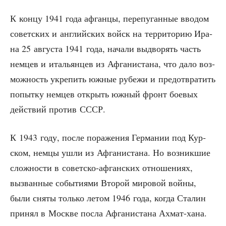
К кон­цу 1941 года афган­цы, пере­пу­ган­ные вво­дом
совет­ских и англий­ских войск на тер­ри­то­рию Ира­
на 25 авгу­ста 1941 года, нача­ли выдво­рять часть
нем­цев и ита­льян­цев из Афга­ни­ста­на, что дало воз­
мож­ность укре­пить южные рубе­жи и предот­вра­тить
попыт­ку нем­цев открыть южный фронт бое­вых
дей­ствий про­тив СССР.
К 1943 году, после пора­же­ния Гер­ма­нии под Кур­
ском, нем­цы ушли из Афга­ни­ста­на. Но воз­ник­шие
слож­но­сти в совет­ско-афган­ских отно­ше­ни­ях,
вызван­ные собы­ти­я­ми Вто­рой миро­вой вой­ны,
были сня­ты толь­ко летом 1946 года, когда Ста­лин
при­нял в Москве посла Афга­ни­ста­на Ахмат-хана.