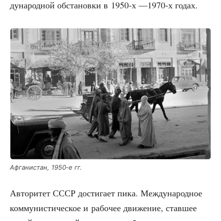
ду­на­род­ной обста­нов­ки в 1950‑х —1970‑х годах.
Афга­ни­стан, 1950‑е гг.
Авто­ри­тет СССР дости­га­ет пика. Меж­ду­на­род­ное
ком­му­ни­сти­че­ское и рабо­чее дви­же­ние, став­шее