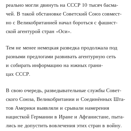
реаль­но мог­ли дви­нуть на СССР 10 тысяч бас­ма­
чей. В такой обста­нов­ке Совет­ский Союз сов­мест­
но с Вели­ко­бри­та­ни­ей начал бороть­ся с фашист­
ской аген­ту­рой стран «Оси».
Тем не менее немец­кая раз­вед­ка про­дол­жа­ла под
раз­ны­ми пред­ло­га­ми раз­ви­вать аген­тур­ную сеть
и соби­рать инфор­ма­цию на южных гра­ни­
цах СССР.
В свою оче­редь, раз­ве­ды­ва­тель­ные служ­бы Совет­
ско­го Сою­за, Вели­ко­бри­та­нии и Соеди­нён­ных Шта­
тов Аме­ри­ки выяв­ля­ли и сры­ва­ли наме­ре­ния
нацист­кой Гер­ма­нии в Иране и Афга­ни­стане, пыта­
лись не допу­стить вовле­че­ния этих стран в войну.