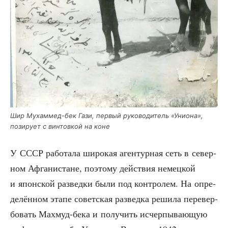
Шир Мухам­мед-бек Гази, пер­вый руко­во­ди­тель «Уни­о­на»,
пози­ру­ет с вин­тов­кой на коне
У СССР рабо­та­ла широ­кая аген­тур­ная сеть в север­
ном Афга­ни­стане, поэто­му дей­ствия немец­кой
и япон­ской раз­вед­ки были под кон­тро­лем. На опре­
де­лён­ном эта­пе совет­ская раз­вед­ка реши­ла пере­вер­
бо­вать Махмуд-бека и полу­чить исчер­пы­ва­ю­щую