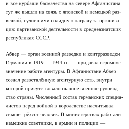
и все кур­ба­ши бас­ма­че­ства на севе­ре Афга­ни­ста­на
тут же вышли на связь с япон­ской и немец­кой раз­
вед­кой, сулив­ши­ми солид­ную награ­ду за орга­ни­за­
цию пар­ти­зан­ской дея­тель­но­сти в сред­не­ази­ат­ских
рес­пуб­ли­ках СССР.
Абвер — орган воен­ной раз­вед­ки и контр­раз­вед­ки
Гер­ма­нии в 1919 — 1944 гг. — при­да­вал огром­ное
зна­че­ние рабо­те аген­ту­ры. В Афга­ни­стане Абвер
создал раз­ветв­лён­ную аген­тур­ную сеть, внут­ри
кото­рой при­сут­ство­ва­ло глав­ное воен­ное руко­вод­
ство стра­ны. Чис­лен­ный состав гер­ман­ских спе­ци­а­
ли­стов перед вой­ной в коро­лев­стве насчи­ты­вал
свы­ше трёх­сот чело­век. В мини­стер­ствах рабо­та­ли
немец­кие совет­ни­ки, в армии и поли­ции —