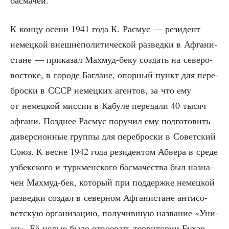
К кон­цу осе­ни 1941 года К. Расмус — рези­дент
немец­кой внеш­не­по­ли­ти­че­ской раз­вед­ки в Афга­ни­
стане — при­ка­зал Махмуд-беку создать на севе­ро-
восто­ке, в горо­де Баглане, опор­ный пункт для пере­
брос­ки в СССР немец­ких аген­тов, за что ему
от немец­кой мис­сии в Кабу­ле пере­да­ли 40 тысяч
афга­ни. Позд­нее Расмус пору­чил ему под­го­то­вить
дивер­си­он­ные груп­пы для пере­брос­ки в Совет­ский
Союз. К весне 1942 года рези­ден­том Абве­ра в сре­де
узбек­ско­го и турк­мен­ско­го бас­ма­че­ства был назна­
чен Махмуд-бек, кото­рый при под­держ­ке немец­кой
раз­вед­ки создал в север­ном Афга­ни­стане анти­со­
вет­скую орга­ни­за­цию, полу­чив­шую назва­ние «Уни­
он». Её целью было отво­е­вать тер­ри­то­рии Бухар­