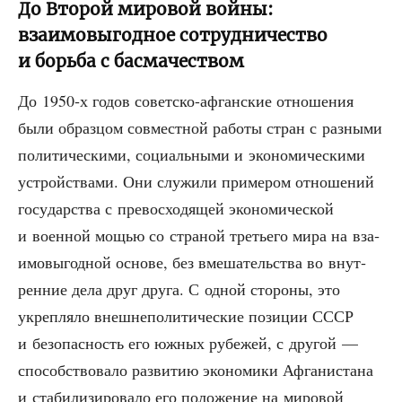
До Второй мировой войны:
взаимовыгодное сотрудничество
и борьба с басмачеством
До 1950‑х годов совет­ско-афган­ские отно­ше­ния
были образ­цом сов­мест­ной рабо­ты стран с раз­ны­ми
поли­ти­че­ски­ми, соци­аль­ны­ми и эко­но­ми­че­ски­ми
устрой­ства­ми. Они слу­жи­ли при­ме­ром отно­ше­ний
госу­дар­ства с пре­вос­хо­дя­щей эко­но­ми­че­ской
и воен­ной мощью со стра­ной тре­тье­го мира на вза­
и­мо­вы­год­ной осно­ве, без вме­ша­тель­ства во внут­
рен­ние дела друг дру­га. С одной сто­ро­ны, это
укреп­ля­ло внеш­не­по­ли­ти­че­ские пози­ции СССР
и без­опас­ность его южных рубе­жей, с дру­гой —
спо­соб­ство­ва­ло раз­ви­тию эко­но­ми­ки Афга­ни­ста­на
и ста­би­ли­зи­ро­ва­ло его поло­же­ние на миро­вой