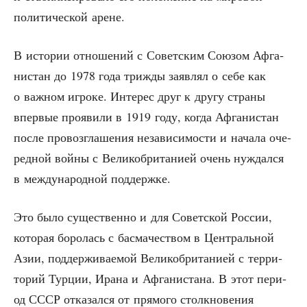
поли­ти­че­ской арене.
В исто­рии отно­ше­ний с Совет­ским Сою­зом Афга­
ни­стан до 1978 года три­жды заяв­лял о себе как
о важ­ном игро­ке. Инте­рес друг к дру­гу стра­ны
впер­вые про­яви­ли в 1919 году, когда Афга­ни­стан
после про­воз­гла­ше­ния неза­ви­си­мо­сти и нача­ла оче­
ред­ной вой­ны с Вели­ко­бри­та­ни­ей очень нуж­дал­ся
в меж­ду­на­род­ной поддержке.
Это было суще­ствен­но и для Совет­ской Рос­сии,
кото­рая боро­лась с бас­ма­че­ством в Цен­траль­ной
Азии, под­дер­жи­ва­е­мой Вели­ко­бри­та­ни­ей с тер­ри­
то­рий Тур­ции, Ира­на и Афга­ни­ста­на. В этот пери­
од СССР отка­зал­ся от пря­мо­го столк­но­ве­ния