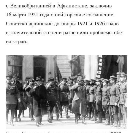
с Вели­ко­бри­та­ни­ей в Афга­ни­стане, заклю­чив
16 мар­та 1921 года с ней тор­го­вое согла­ше­ние.
Совет­ско-афган­ские дого­во­ры 1921 и 1926 годов
в зна­чи­тель­ной сте­пе­ни раз­ре­ши­ли про­бле­мы обе­
их стран.