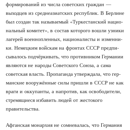
фор­ми­ро­ва­ний из чис­ла совет­ских граж­дан —
выход­цев из сред­не­ази­ат­ских рес­пуб­лик. В Бер­лине
был создан так назы­ва­е­мый «Тур­ке­стан­ский наци­о­
наль­ный коми­тет», в состав кото­ро­го вошли узни­ки
лаге­рей воен­но­плен­ных, наци­о­на­ли­сты и измен­ни­
ки. Немец­ким вой­скам на фрон­тах СССР пред­пи­
сы­ва­лось под­чёр­ки­вать, что про­тив­ни­ком Гер­ма­нии
явля­ют­ся не наро­ды Совет­ско­го Сою­за, а сама
совет­ская власть. Про­па­ган­да утвер­жда­ла, что гер­
ман­ские воору­жён­ные силы при­шли в СССР не как
вра­ги и окку­пан­ты, а напро­тив, как осво­бо­ди­те­ли,
стре­мя­щи­е­ся изба­вить людей от жесто­ко­го
правительства.
Афган­ская монар­хия не сомне­ва­лась, что Гер­ма­ния