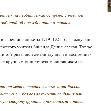
­ни­ем на необи­та­е­мом ост­ро­ве, сплош­ной
е, забо­той об одеж­де, пище и топке».
 в сво­ём днев­ни­ке за 1919–1921 годы выпуск­ни­
ж­ско­го учи­те­ля Зина­и­да Дени­сьев­ская. Тот же
сти от при­выч­ной жиз­ни зву­чит и в вос­по­ми­на­
был круп­ным мини­стер­ским чинов­ни­ком из
что от меня оста­лись кло­чья, и от Рос­сии —
час жили, без воз­мож­но­сти сви­да­ния или
­гую сто­ро­ну фрон­та граж­дан­ской войны».