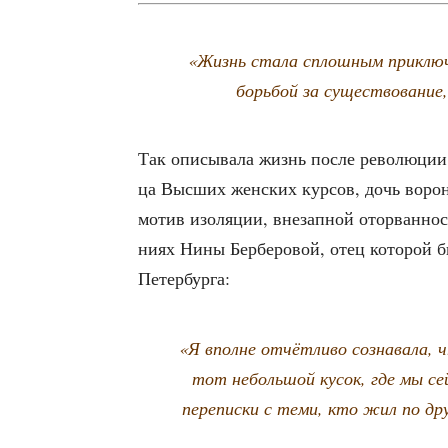
«Жизнь ста­ла сплош­ным при­клю­че
борь­бой за суще­ство­ва­ни
Так опи­сы­ва­ла жизнь после рево­лю­ции
ца Выс­ших жен­ских кур­сов, дочь воро­не
мотив изо­ля­ции, вне­зап­ной ото­рван­но­
ни­ях Нины Бер­бе­ро­вой, отец кото­рой 
Петербурга:
«Я вполне отчёт­ли­во созна­ва­ла, 
тот неболь­шой кусок, где мы сей­
пере­пис­ки с теми, кто жил по дру