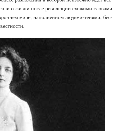
а­ли о жиз­ни после рево­лю­ции схо­жи­ми сло­ва­ми
о­рон­нем мире, напол­нен­ном людь­ми-теня­ми, бес­
звестности.