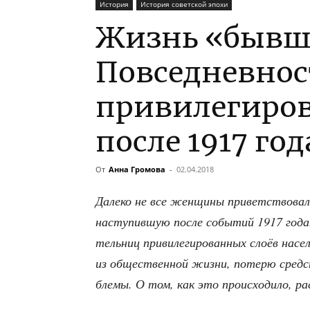
История
История советской эпохи
Жизнь «бывш
Повседневнос
привилегиров
после 1917 год
От
Анна Громова
-
02.04.2018
Дале­ко не все жен­щи­ны при­вет­ство­ва­ли
насту­пив­шую после собы­тий 1917 года.
тель­ниц при­ви­ле­ги­ро­ван­ных сло­ёв насе
из обще­ствен­ной жиз­ни, поте­рю средс
бле­мы. О том, как это про­ис­хо­ди­ло, р