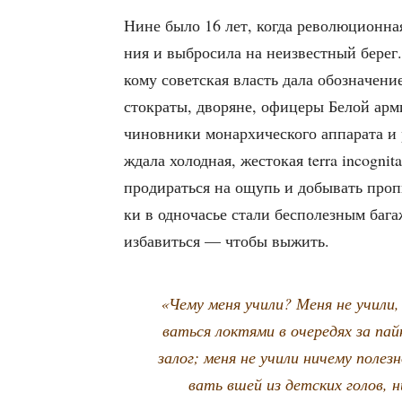
Нине было 16 лет, когда рево­лю­ци­он­ная
ния и выбро­си­ла на неиз­вест­ный берег.
кому совет­ская власть дала обо­зна­че­н
сто­кра­ты, дво­ряне, офи­це­ры Белой арм
чинов­ни­ки монар­хи­че­ско­го аппа­ра­та
жда­ла холод­ная, жесто­кая terra incognit
про­ди­рать­ся на ощупь и добы­вать про­п
ки в одно­ча­сье ста­ли бес­по­лез­ным баг
изба­вить­ся — что­бы выжить.
«Чему меня учи­ли? Меня не учи­ли, 
вать­ся лок­тя­ми в оче­ре­дях за п
залог; меня не учи­ли ниче­му полез­
вать вшей из дет­ских голов, ни