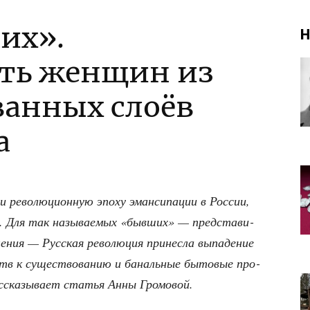
их».
Н
ть женщин из
анных слоёв
а
 рево­лю­ци­он­ную эпо­ху эман­си­па­ции в Рос­сии,
 Для так назы­ва­е­мых «быв­ших» — пред­ста­ви­
­ле­ния — Рус­ская рево­лю­ция при­нес­ла выпа­де­ние
тв к суще­ство­ва­нию и баналь­ные быто­вые про­
ас­ска­зы­ва­ет ста­тья Анны Громовой.