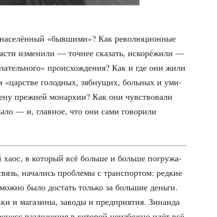
 насе­лён­ный «быв­ши­ми»? Как рево­лю­ци­он­ные
а­сти изме­ни­ли — точ­нее ска­зать, иско­рё­жи­ли —
а­тель­но­го» про­ис­хож­де­ния? Как и где они жили
 «цар­стве голод­ных, зяб­ну­щих, боль­ных и уми­
­ну преж­ней монар­хии? Как они чув­ство­ва­ли
ыло — и, глав­ное, что они сами гово­ри­ли
й хаос, в кото­рый всё боль­ше и боль­ше погру­жа­
вязь, нача­лись про­бле­мы с транс­пор­том: ред­кие
 мож­но было достать толь­ко за боль­шие день­ги.
ки и мага­зи­ны, заво­ды и пред­при­я­тия. Зина­и­да
о­цесс раз­ло­же­ния в кото­рой неиз­беж­но идёт всё