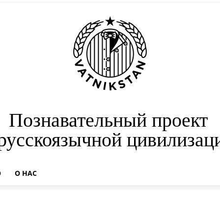
Познавательный проект
 русскоязычной цивилизац
О
О НАС