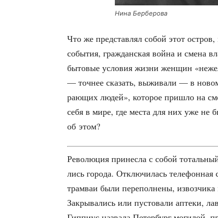
Нина Бер­бе­ро­ва
Что же пред­став­лял собой этот ост­ров,
собы­тия, граж­дан­ская вой­на и сме­на вл
быто­вые усло­вия жиз­ни жен­щин «неже­л
— точ­нее ска­зать, выжи­ва­ли — в новом
ра­ю­щих людей», кото­рое при­шло на сме
себя в мире, где места для них уже не б
об этом?
Рево­лю­ция при­нес­ла с собой тоталь­ны
лись горо­да. Отклю­чи­лась теле­фон­ная с
трам­ваи были пере­пол­не­ны, извоз­чи­ка
Закры­ва­лись или пусто­ва­ли апте­ки, лав­
Гип­пи­ус назва­ла Петер­бург моги­лой, пр