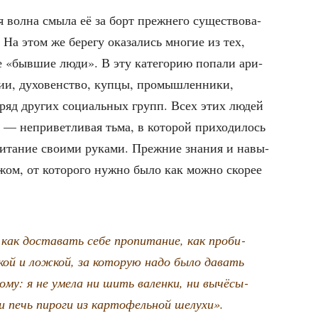
 вол­на смы­ла её за борт преж­не­го суще­ство­ва­
 На этом же бере­гу ока­за­лись мно­гие из тех,
ие «быв­шие люди». В эту кате­го­рию попа­ли ари­
ии, духо­вен­ство, куп­цы, про­мыш­лен­ни­ки,
 и ряд дру­гих соци­аль­ных групп. Всех этих людей
a — непри­вет­ли­вая тьма, в кото­рой при­хо­ди­лось
и­та­ние сво­и­ми рука­ми. Преж­ние зна­ния и навы­
а­жом, от кото­ро­го нуж­но было как мож­но ско­рее
как доста­вать себе про­пи­та­ние, как про­би­
ай­кой и лож­кой, за кото­рую надо было давать
но­му: я не уме­ла ни шить вален­ки, ни вычё­сы­
 печь пиро­ги из кар­то­фель­ной шелухи».