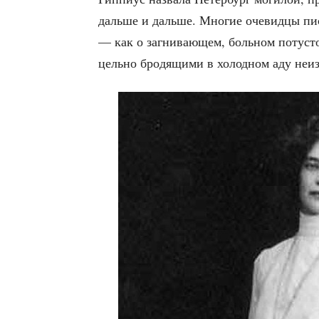
даль­ше и даль­ше. Мно­гие оче­вид­цы пис
— как о загни­ва­ю­щем, боль­ном поту­ст
цель­но бро­дя­щи­ми в холод­ном аду неи