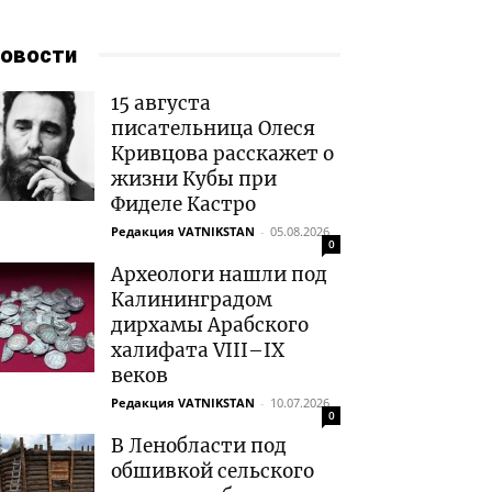
овости
15 августа
писательница Олеся
Кривцова расскажет о
жизни Кубы при
Фиделе Кастро
Редакция VATNIKSTAN
-
05.08.2026
0
Археологи нашли под
Калининградом
дирхамы Арабского
халифата VIII–IX
веков
Редакция VATNIKSTAN
-
10.07.2026
0
В Ленобласти под
обшивкой сельского