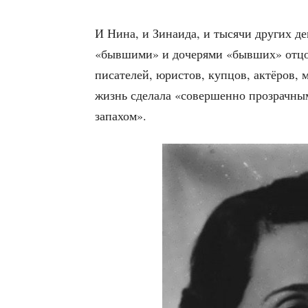
И Нина, и Зина­и­да, и тыся­чи дру­гих де
«быв­ши­ми» и доче­ря­ми «быв­ших» отцо
писа­те­лей, юри­стов, куп­цов, актё­ров, 
жизнь сде­ла­ла «совер­шен­но про­зрач­ны­
запахом».