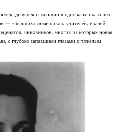
во­чек, деву­шек и жен­щин в одно­ча­сье ока­за­лись
в — «быв­ших» поме­щи­ков, учи­те­лей, вра­чей,
меце­на­тов, чинов­ни­ков, мно­гих из кото­рых новая
ми, с глу­бо­ко запав­ши­ми гла­за­ми и тяжё­лым