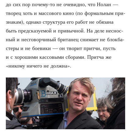
до сих пор поче­му-то не оче­вид­но, что Нолан —
тво­рец хоть и мас­со­во­го кино (по фор­маль­ным при­
зна­кам), одна­ко струк­ту­ра его работ не обя­за­на
быть пред­ска­зу­е­мой и при­выч­ной. На деле неснос­
ный и несго­вор­чи­вый бри­та­нец сни­ма­ет не блок­ба­
сте­ры и не бое­ви­ки — он тво­рит прит­чи, пусть
и с хоро­ши­ми кас­со­вы­ми сбо­ра­ми. Прит­ча же
«нико­му ниче­го не должна».