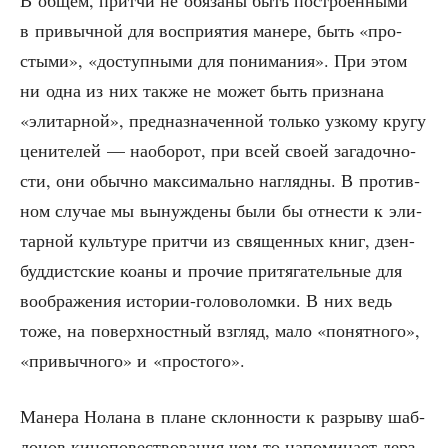
В общем, прит­чи не обя­за­ны быть постро­ен­ны­ми
в при­выч­ной для вос­при­я­тия мане­ре, быть «про­
сты­ми», «доступ­ны­ми для пони­ма­ния». При этом
ни одна из них так­же не может быть при­зна­на
«эли­тар­ной», пред­на­зна­чен­ной толь­ко узко­му кру­гу
цени­те­лей — наобо­рот, при всей сво­ей зага­доч­но­
сти, они обыч­но мак­си­маль­но нагляд­ны. В про­тив­
ном слу­чае мы вынуж­де­ны были бы отне­сти к эли­
тар­ной куль­ту­ре прит­чи из свя­щен­ных книг, дзен-
буд­дист­ские коа­ны и про­чие при­тя­га­тель­ные для
вооб­ра­же­ния исто­рии-голо­во­лом­ки. В них ведь
тоже, на поверх­ност­ный взгляд, мало «понят­но­го»,
«при­выч­но­го» и «про­сто­го».
Мане­ра Нола­на в плане склон­но­сти к раз­ры­ву шаб­
ло­нов кино­по­вест­во­ва­ния чем-то напо­ми­на­ет дерз­