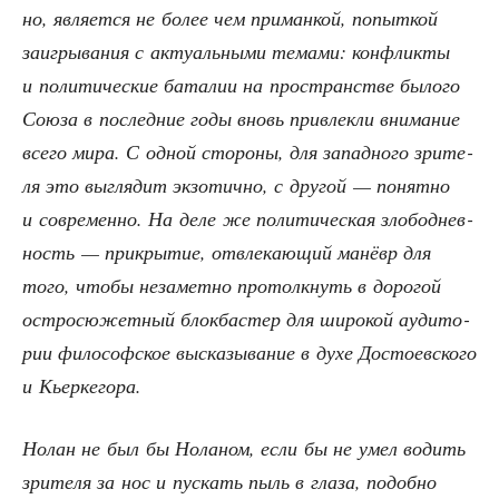
но, явля­ет­ся не более чем при­ман­кой, попыт­кой
заиг­ры­ва­ния с акту­аль­ны­ми тема­ми: кон­флик­ты
и поли­ти­че­ские бата­лии на про­стран­стве было­го
Сою­за в послед­ние годы вновь при­влек­ли вни­ма­ние
все­го мира. С одной сто­ро­ны, для запад­но­го зри­те­
ля это выгля­дит экзо­тич­но, с дру­гой — понят­но
и совре­мен­но. На деле же поли­ти­че­ская зло­бо­днев­
ность — при­кры­тие, отвле­ка­ю­щий манёвр для
того, что­бы неза­мет­но про­толк­нуть в доро­гой
ост­ро­сю­жет­ный блок­ба­стер для широ­кой ауди­то­
рии фило­соф­ское выска­зы­ва­ние в духе Досто­ев­ско­го
и Кьеркегора.
Нолан не был бы Нола­ном, если бы не умел водить
зри­те­ля за нос и пус­кать пыль в гла­за, подоб­но