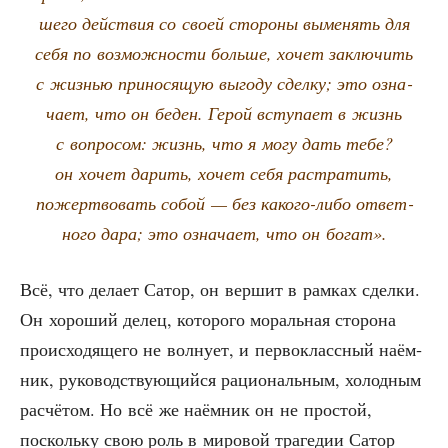
ше­го дей­ствия со сво­ей сто­ро­ны выме­нять для
себя по воз­мож­но­сти боль­ше, хочет заклю­чить
с жиз­нью при­но­ся­щую выго­ду сдел­ку; это озна­
ча­ет, что он беден. Герой всту­па­ет в жизнь
с вопро­сом: жизнь, что я могу дать тебе?
он хочет дарить, хочет себя рас­тра­тить,
пожерт­во­вать собой — без како­го-либо ответ­
но­го дара; это озна­ча­ет, что он богат».
Всё, что дела­ет Сатор, он вер­шит в рам­ках сдел­ки.
Он хоро­ший делец, кото­ро­го мораль­ная сто­ро­на
про­ис­хо­дя­ще­го не вол­ну­ет, и пер­во­класс­ный наём­
ник, руко­вод­ству­ю­щий­ся раци­о­наль­ным, холод­ным
рас­чё­том. Но всё же наём­ник он не про­стой,
посколь­ку свою роль в миро­вой тра­ге­дии Сатор