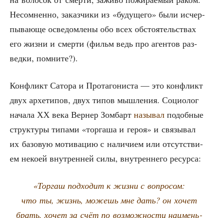
Несо­мнен­но, заказ­чи­ки из «буду­ще­го» были исчер­
пы­ва­ю­ще осве­дом­ле­ны обо всех обсто­я­тель­ствах
его жиз­ни и смер­ти (фильм ведь про аген­тов раз­
вед­ки, помните?).
Кон­фликт Сато­ра и Про­та­го­ни­ста — это кон­фликт
двух архе­ти­пов, двух типов мыш­ле­ния. Социо­лог
нача­ла ХХ века Вер­нер Зомбарт
назы­вал
подоб­ные
струк­ту­ры типа­ми «тор­га­ша и героя» и свя­зы­вал
их базо­вую моти­ва­цию с нали­чи­ем или отсут­стви­
ем неко­ей внут­рен­ней силы, внут­рен­не­го ресурса:
«Тор­гаш под­хо­дит к жиз­ни с вопро­сом:
что ты, жизнь, можешь мне дать? он хочет
брать, хочет за счёт по воз­мож­но­сти наи­мень­