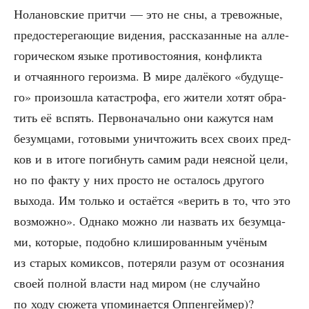
Нола­нов­ские прит­чи — это не сны, а тре­вож­ные,
предо­сте­ре­га­ю­щие виде­ния, рас­ска­зан­ные на алле­
го­ри­че­ском язы­ке про­ти­во­сто­я­ния, кон­флик­та
и отча­ян­но­го геро­из­ма. В мире далё­ко­го «буду­ще­
го» про­изо­шла ката­стро­фа, его жите­ли хотят обра­
тить её вспять. Пер­во­на­чаль­но они кажут­ся нам
безум­ца­ми, гото­вы­ми уни­что­жить всех сво­их пред­
ков и в ито­ге погиб­нуть самим ради неяс­ной цели,
но по фак­ту у них про­сто не оста­лось дру­го­го
выхо­да. Им толь­ко и оста­ёт­ся «верить в то, что это
воз­мож­но». Одна­ко мож­но ли назвать их безум­ца­
ми, кото­рые, подоб­но кли­ши­ро­ван­ным учё­ным
из ста­рых комик­сов, поте­ря­ли разум от осо­зна­ния
сво­ей пол­ной вла­сти над миром (не слу­чай­но
по ходу сюже­та упо­ми­на­ет­ся Оппенгеймер)?