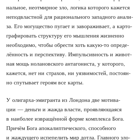
наль­ное, неот­мир­ное зло, логи­ка кото­ро­го кажет­ся
непод­власт­ной для раци­о­наль­но­го запад­но­го ана­ли­
за. Его могу­ще­ство пуга­ет и заво­ра­жи­ва­ет, а кар­то­
гра­фи­ро­вать струк­ту­ру его мыш­ле­ния жиз­нен­но
необ­хо­ди­мо, что­бы обре­сти хоть какую-то опре­де­
лён­ность и пер­спек­ти­ву. Импуль­сив­ность и живот­
ная мощь нола­нов­ско­го анта­го­ни­ста, у кото­ро­го,
кажет­ся, нет ни стра­хов, ни уяз­ви­мо­стей, посто­ян­
но спу­ты­ва­ет геро­ям все карты.
У оли­гар­ха-эми­гран­та из Лон­до­на две моти­ва­
ции — день­ги и жаж­да вла­сти, про­яв­ля­ю­ща­я­ся
в наи­бо­лее извра­щён­ной фор­ме ком­плек­са Бога.
При­чём Бога апо­ка­лип­ти­че­ско­го, спо­соб­но­го
и жаж­ду­ще­го испе­пе­лить мир дотла. Глав­но­го зло­