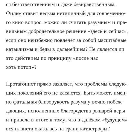
ся без­от­вет­ствен­ным и даже без­нрав­ствен­ным.
Фильм ста­вит весь­ма нети­пич­ный для совре­мен­но­
го кино вопрос: мож­но ли счи­тать разум­ным и пра­
виль­ным доб­ро­де­тель­ное реше­ние «здесь и сей­час»,
если оно неиз­беж­но повле­чёт за собой мас­штаб­ные
ката­клиз­мы и беды в даль­ней­шем? Не явля­ет­ся ли
это дей­стви­ем по прин­ци­пу «после нас
хоть потоп»?
Про­та­го­нист пря­мо заяв­ля­ет, что про­бле­мы сле­ду­ю­
щих поко­ле­ний его не каса­ют­ся. Быть может, имен­
но фаталь­ная бли­зо­ру­кость разу­ма у веч­но побеж­
да­ю­щих, испол­нен­ных бла­го­род­ства рыца­рей веры
и при­ве­ла в ито­ге к тому, что в далё­ком «буду­щем»
вся пла­не­та ока­за­лась на гра­ни ката­стро­фы?