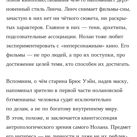
но­вен­ный стиль Лин­ча. Линч сни­ма­ет филь­мы-сны,
зача­стую в них нет ни чёт­ко­го сюже­та, ни рас­кры­
тых харак­те­ров. Глав­ное в них — тени, архе­ти­пы,
под­со­зна­тель­ные ассо­ци­а­ции. Нолан тоже любит
экс­пе­ри­мен­ти­ро­вать с «непер­со­наж­ным» кино. Его
филь­мы — не про людей, а про их поступ­ки, про
дости­же­ние целей теми, кто спо­со­бен их достигать.
Вспом­ним, о чём ста­ри­на Брюс Уэйн, надев мас­ку,
напо­ми­нал зри­те­лю в пер­вой части нола­нов­ской
бэт­ме­ни­а­ны: чело­ве­ка судят исклю­чи­тель­но
по делам, а не по бога­то­му внут­рен­не­му миру.
В этом, похо­же, и заклю­ча­ет­ся квинт­эс­сен­ция
антро­по­ло­ги­че­ско­го зре­ния само­го Нола­на. Пред­мет
его инте­ре­са — не лич­но­сти и даже не их рефлек­