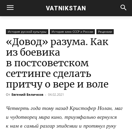
VATNIKSTAN
История русской культуры
История кино СССР и России
Рецензии
«Довод» разума. Как
из боевика
в постсоветском
сеттинге сделать
притчу о вере и воле
От
Евгений Беличков
-
04.02.2021
Чет­верть года тому назад Кри­сто­фер Нолан, маг
и чудо­тво­рец мира кино, три­ум­фаль­но вер­нул­ся
к нам в самый раз­гар эпи­де­мии и про­тя­нул руку