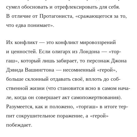
сумел обос­но­вать и отре­флек­си­ро­вать для себя.
В отли­чие от Про­та­го­ни­ста, «сра­жа­ю­ще­го­ся за то,
что едва понимает».
Их кон­фликт — это кон­фликт миро­воз­зре­ний
и цен­но­стей. Если оли­гарх из Лон­до­на — «тор­
гаш», кото­рый лишь заби­ра­ет, то пер­со­наж Джо­на
Дэви­да Вашинг­то­на — несо­мнен­ный «герой»,
боль­ше склон­ный отда­вать своё, вплоть до соб­
ствен­ной жиз­ни (что ста­но­вит­ся ясно в самом нача­
ле, когда он совер­ша­ет акт само­по­жерт­во­ва­ния).
Разу­ме­ет­ся, как и поло­же­но, «тор­гаш» в ито­ге тер­
пит сокру­ши­тель­ное пора­же­ние, а «герой»
побеждает.