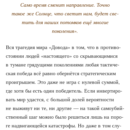
Само вре­мя сме­нит направ­ле­ние. Точ­но
такое же Солн­це, что све­тит нам, будет све­
тить для наших потом­ков ещё мно­гие
поколения».
Вся тра­ге­дия мира «Дово­да» в том, что в про­ти­во­
сто­я­нии людей «насто­я­ще­го» со скры­ва­ю­щи­ми­ся
в тумане гря­ду­щи­ми поко­ле­ни­я­ми любая так­ти­че­
ская побе­да всё рав­но обер­нёт­ся стра­те­ги­че­ским
про­иг­ры­шем. Это даже не игра с нуле­вой сум­мой,
где хотя бы есть один побе­ди­тель. Если инвер­ти­ро­
вать мир удаст­ся, с боль­шой долей веро­ят­но­сти
не выжи­вут ни те, ни дру­гие — на такой само­убий­
ствен­ный шаг мож­но было решить­ся лишь на поро­
ге надви­га­ю­щей­ся ката­стро­фы. Но даже в том слу­