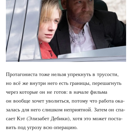
Про­та­го­ни­ста тоже нель­зя упрек­нуть в тру­со­сти,
но всё же внут­ри него есть гра­ни­цы, пере­шаг­нуть
через кото­рые он не готов: в нача­ле филь­ма
он вооб­ще хочет уво­лить­ся, пото­му что рабо­та ока­
за­лась для него слиш­ком непри­ят­ной. Затем он спа­
са­ет Кэт (Эли­за­бет Деби­ки), хотя это может поста­
вить под угро­зу всю операцию.