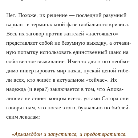
Нет. Похо­же, их реше­ние — послед­ний разум­ный
вари­ант в тер­ми­наль­ной фазе гло­баль­но­го кри­зи­са.
Весь их заго­вор про­тив жите­лей «насто­я­ще­го»
пред­став­ля­ет собой не безум­ную выход­ку, а отча­ян­
ную попыт­ку исполь­зо­вать един­ствен­ный шанс на
соб­ствен­ное выжи­ва­ние. Имен­но для это­го необ­хо­
ди­мо инвер­ти­ро­вать мир назад, пус­кай ценой гибе­
ли всех, кто живёт в акту­аль­ном «сей­час». Их
надеж­да (и вера?) заклю­ча­ет­ся в том, что Апо­ка­
лип­сис не ста­нет кон­цом все­го: уста­ми Сато­ра они
гово­рят нам, что после это­го, бук­валь­но по биб­лей­
ским лекалам:
«Арма­гед­дон и запу­стит­ся, и предот­вра­тит­ся.