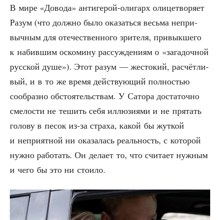
В мире «Дово­да» анти­ге­рой-оли­гарх оли­це­тво­ря­ет
Разум (что долж­но было ока­зать­ся весь­ма непри­
выч­ным для оте­че­ствен­но­го зри­те­ля, при­вык­ше­го
к набив­шим оско­ми­ну рас­суж­де­ни­ям о «зага­доч­ной
рус­ской душе»). Этот разум — жесто­кий, рас­чёт­ли­
вый, и в то же вре­мя дей­ству­ю­щий пол­но­стью
сооб­раз­но обсто­я­тель­ствам. У Сато­ра доста­точ­но
сме­ло­сти не тешить себя иллю­зи­я­ми и не пря­тать
голо­ву в песок из-за стра­ха, какой бы жут­кой
и непри­ят­ной ни ока­за­лась реаль­ность, с кото­рой
нуж­но рабо­тать. Он дела­ет то, что счи­та­ет нуж­ным
и чего бы это ни стоило.