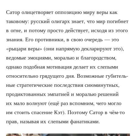
Сатор оли­це­тво­ря­ет оппо­зи­цию миру веры как
тако­во­му: рус­ский оли­гарх зна­ет, что мир погиб­нет
в огне, и пото­му про­сто дей­ству­ет, исхо­дя из это­го
зна­ния. Его про­тив­ни­ки, в свою оче­редь — это
«рыца­ри веры» (они напря­мую декла­ри­ру­ют это),
ведо­мые эмо­ци­я­ми, мора­лью и бла­го­род­ством,
одна­ко подоб­ная моти­ва­ция дела­ет их сле­пы­ми
отно­си­тель­но гря­ду­ще­го дня. Воз­мож­ные губи­тель­
ные стра­те­ги­че­ские послед­ствия сию­ми­нут­ных,
про­дик­то­ван­ных эмпа­ти­ей и мора­лью реше­ний
их мало вол­ну­ют (ещё раз вспом­ним, чего мог­ло
им сто­ить спа­се­ние Кэт). Поэто­му Сатор в чём-то
прав, назы­вая их сле­пы­ми фанатиками.