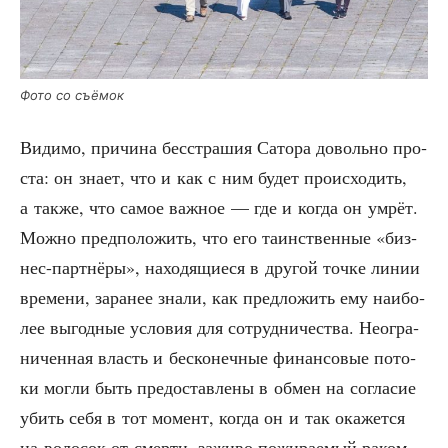
Фото со съёмок
Види­мо, при­чи­на бес­стра­шия Сато­ра доволь­но про­
ста: он зна­ет, что и как с ним будет про­ис­хо­дить,
а так­же, что самое важ­ное — где и когда он умрёт.
Мож­но пред­по­ло­жить, что его таин­ствен­ные «биз­
нес-парт­нё­ры», нахо­дя­щи­е­ся в дру­гой точ­ке линии
вре­ме­ни, зара­нее зна­ли, как пред­ло­жить ему наи­бо­
лее выгод­ные усло­вия для сотруд­ни­че­ства. Неогра­
ни­чен­ная власть и бес­ко­неч­ные финан­со­вые пото­
ки мог­ли быть предо­став­ле­ны в обмен на согла­сие
убить себя в тот момент, когда он и так ока­жет­ся
на воло­сок от смер­ти, зажи­во пожи­ра­е­мый раком.