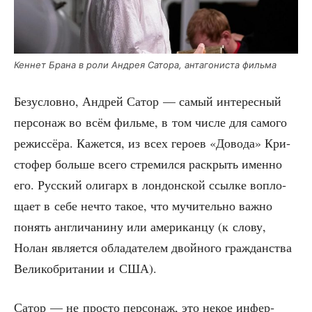
Кен­нет Бра­на в роли Андрея Сато­ра, анта­го­ни­ста фильма
Без­услов­но, Андрей Сатор — самый инте­рес­ный
пер­со­наж во всём филь­ме, в том чис­ле для само­го
режис­сё­ра. Кажет­ся, из всех геро­ев «Дово­да» Кри­
сто­фер боль­ше все­го стре­мил­ся рас­крыть имен­но
его. Рус­ский оли­гарх в лон­дон­ской ссыл­ке вопло­
ща­ет в себе нечто такое, что мучи­тель­но важ­но
понять англи­ча­ни­ну или аме­ри­кан­цу (к сло­ву,
Нолан явля­ет­ся обла­да­те­лем двой­но­го граж­дан­ства
Вели­ко­бри­та­нии и США).
Сатор — не про­сто пер­со­наж, это некое инфер­