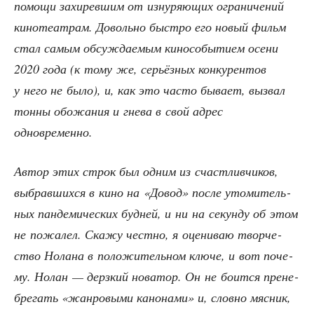
помо­щи захи­рев­шим от изну­ря­ю­щих огра­ни­че­ний
кино­те­ат­рам. Доволь­но быст­ро его новый фильм
стал самым обсуж­да­е­мым кино­со­бы­ти­ем осе­ни
2020 года (к тому же, серьёз­ных кон­ку­рен­тов
у него не было), и, как это часто быва­ет, вызвал
тон­ны обо­жа­ния и гне­ва в свой адрес
одновременно.
Автор этих строк был одним из счаст­лив­чи­ков,
выбрав­ших­ся в кино на «Довод» после уто­ми­тель­
ных пан­де­ми­че­ских буд­ней, и ни на секун­ду об этом
не пожа­лел. Ска­жу чест­но, я оце­ни­ваю твор­че­
ство Нола­на в поло­жи­тель­ном клю­че, и вот поче­
му. Нолан — дерз­кий нова­тор. Он не боит­ся пре­не­
бре­гать «жан­ро­вы­ми кано­на­ми» и, слов­но мяс­ник,