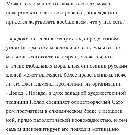
Может, если мы не гото­вы в какой-то момент
пожерт­во­вать сле­зин­кой ребён­ка, впо­след­ствии
при­дёт­ся жерт­во­вать вооб­ще всем, что у нас есть?
Пара­докс, но если взгля­нуть под опре­де­лён­ным
углом (и при этом мак­си­маль­но отвлечь­ся от ано­
маль­ной жесто­ко­сти оли­гар­ха), ока­жет­ся, что
в плане гло­баль­ных мораль­ных оппо­зи­ций рус­ский
зло­дей может выгля­деть более нрав­ствен­ным, неже­
ли его джентль­ме­ны-про­тив­ни­ки из орга­ни­за­ции
«Довод». Прав­да, в духе запад­ной худо­же­ствен­ной
тра­ди­ции Нолан соеди­ня­ет оли­це­тво­ря­е­мый Сато­
ром праг­ма­тизм в алхи­ми­че­ском бра­ке с изощ­рён­
ной, пря­мо пато­ло­ги­че­ской кро­во­жад­но­стью, и тем
самым дис­кре­ди­ти­ру­ет его под­ход и моти­ва­цию