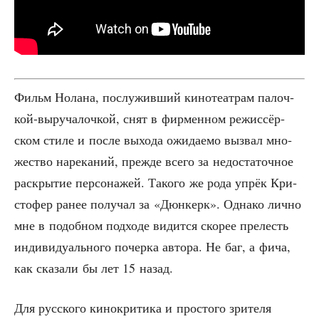
Фильм Нола­на, послу­жив­ший кино­те­ат­рам палоч­
кой-выру­ча­лоч­кой, снят в фир­мен­ном режис­сёр­
ском сти­ле и после выхо­да ожи­да­е­мо вызвал мно­
же­ство наре­ка­ний, преж­де все­го за недо­ста­точ­ное
рас­кры­тие пер­со­на­жей. Тако­го же рода упрёк Кри­
сто­фер ранее полу­чал за «Дюн­керк». Одна­ко лич­но
мне в подоб­ном под­хо­де видит­ся ско­рее пре­лесть
инди­ви­ду­аль­но­го почер­ка авто­ра. Не баг, а фича,
как ска­за­ли бы лет 15 назад.
Для рус­ско­го кино­кри­ти­ка и про­сто­го зри­те­ля