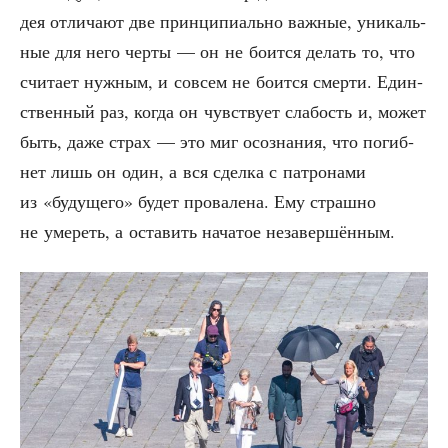
дея отли­ча­ют две прин­ци­пи­аль­но важ­ные, уни­каль­
ные для него чер­ты — он не боит­ся делать то, что
счи­та­ет нуж­ным, и совсем не боит­ся смер­ти. Един­
ствен­ный раз, когда он чув­ству­ет сла­бость и, может
быть, даже страх — это миг осо­зна­ния, что погиб­
нет лишь он один, а вся сдел­ка с патро­на­ми
из «буду­ще­го» будет про­ва­ле­на. Ему страш­но
не уме­реть, а оста­вить нача­тое незавершённым.