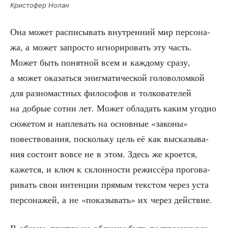
Кри­сто­фер Нолан
Она может рас­пи­сы­вать внут­рен­ний мир пер­со­на­
жа, а может запро­сто игно­ри­ро­вать эту часть.
Может быть понят­ной всем и каж­до­му сра­зу,
а может ока­зать­ся эниг­ма­ти­че­ской голо­во­лом­кой
для раз­но­маст­ных фило­со­фов и тол­ко­ва­те­лей
на доб­рые сот­ни лет. Может обла­дать каким угод­но
сюже­том и напле­вать на основ­ные «зако­ны»
повест­во­ва­ния, посколь­ку цель её как выска­зы­ва­
ния состо­ит вовсе не в этом. Здесь же кро­ет­ся,
кажет­ся, и ключ к склон­но­сти режис­сё­ра про­го­ва­
ри­вать свои интен­ции пря­мым тек­стом через уста
пер­со­на­жей, а не «пока­зы­вать» их через действие.