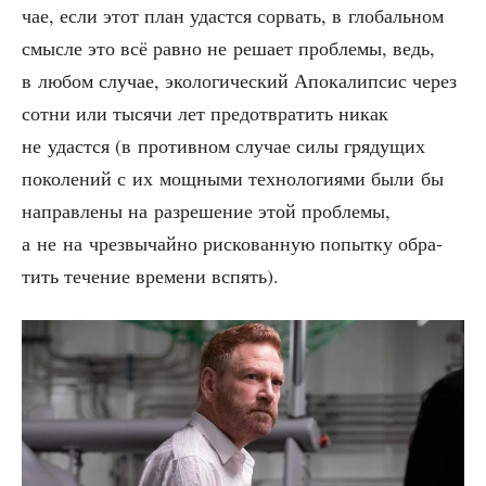
чае, если этот план удаст­ся сорвать, в гло­баль­ном
смыс­ле это всё рав­но не реша­ет про­бле­мы, ведь,
в любом слу­чае, эко­ло­ги­че­ский Апо­ка­лип­сис через
сот­ни или тыся­чи лет предот­вра­тить никак
не удаст­ся (в про­тив­ном слу­чае силы гря­ду­щих
поко­ле­ний с их мощ­ны­ми тех­но­ло­ги­я­ми были бы
направ­ле­ны на раз­ре­ше­ние этой про­бле­мы,
а не на чрез­вы­чай­но рис­ко­ван­ную попыт­ку обра­
тить тече­ние вре­ме­ни вспять).