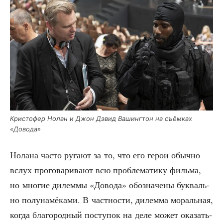
Кри­сто­фер Нолан и Джон Дэвид Вашинг­тон на съём­ках
«Дово­да»
Нола­на часто руга­ют за то, что его герои обыч­но
вслух про­го­ва­ри­ва­ют всю про­бле­ма­ти­ку филь­ма,
но мно­гие дилем­мы «Дово­да» обо­зна­че­ны бук­валь­
но полу­на­мё­ка­ми. В част­но­сти, дилем­ма мораль­ная,
когда бла­го­род­ный посту­пок на деле может ока­зать­