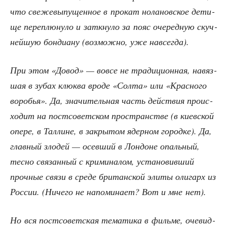
что све­же­вы­пу­щен­ное в про­кат нола­нов­ское дети­
ще пере­плю­ну­ло и заткну­ло за пояс оче­ред­ную скуч­
ней­шую бон­ди­а­ну (воз­мож­но, уже навсегда).
При этом «Довод» — вовсе не тра­ди­ци­он­ная, навяз­
шая в зубах клюк­ва вро­де «Сол­та» или «Крас­но­го
воро­бья». Да, зна­чи­тель­ная часть дей­ствия про­ис­
хо­дит на пост­со­вет­ском про­стран­стве (в киев­ской
опе­ре, в Тал­лине, в закры­том ядер­ном город­ке). Да,
глав­ный зло­дей — осев­ший в Лон­доне опаль­ный,
тес­но свя­зан­ный с кри­ми­на­лом, уста­но­вив­ший
проч­ные свя­зи в сре­де бри­тан­ской эли­ты оли­гарх из
Рос­сии. (Ниче­го не напо­ми­на­ет? Вот и мне нет).
Но вся пост­со­вет­ская тема­ти­ка в филь­ме, оче­вид­