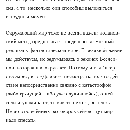
сия, а то, насколь­ко они спо­соб­ны выло­жить­ся
в труд­ный момент.
Окру­жа­ю­щий мир тоже не все­гда важен: нола­нов­
ский метод пред­по­ла­га­ет пре­дель­но воз­мож­ный
реа­лизм в фан­та­сти­че­ском мире. В реаль­ной жиз­ни
мы дей­ству­ем, не заду­мы­ва­ясь о зако­нах Все­лен­
ной, кото­рая нас окру­жа­ет. Поэто­му и в «Интер­
стел­ла­ре», и в «Дово­де», несмот­ря на то, что дей­
ствие непо­сред­ствен­но свя­за­но с ката­стро­фой
(либо гря­ду­щей, либо уже слу­чив­шей­ся), о ней
если и упо­ми­на­ют, то как-то нехо­тя, вскользь.
Не до отвле­чён­ных раз­го­во­ров сей­час, тут мир
надо спасать.