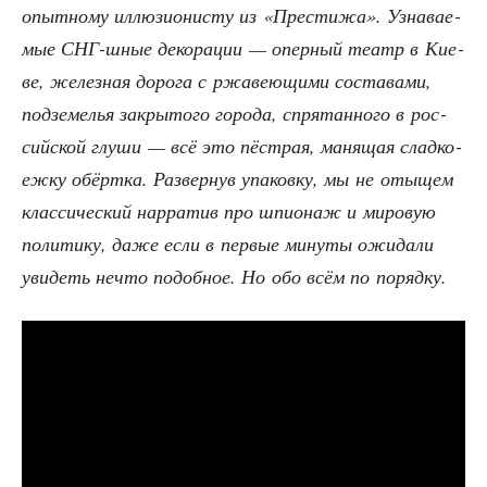
опыт­но­му иллю­зи­о­ни­сту из «Пре­сти­жа». Узна­ва­е­
мые СНГ-шные деко­ра­ции — опер­ный театр в Кие­
ве, желез­ная доро­га с ржа­ве­ю­щи­ми соста­ва­ми,
под­зе­ме­лья закры­то­го горо­да, спря­тан­но­го в рос­
сий­ской глу­ши — всё это пёст­рая, маня­щая слад­ко­
еж­ку обёрт­ка. Раз­вер­нув упа­ков­ку, мы не оты­щем
клас­си­че­ский нар­ра­тив про шпи­о­наж и миро­вую
поли­ти­ку, даже если в пер­вые мину­ты ожи­да­ли
уви­деть нечто подоб­ное. Но обо всём по порядку.