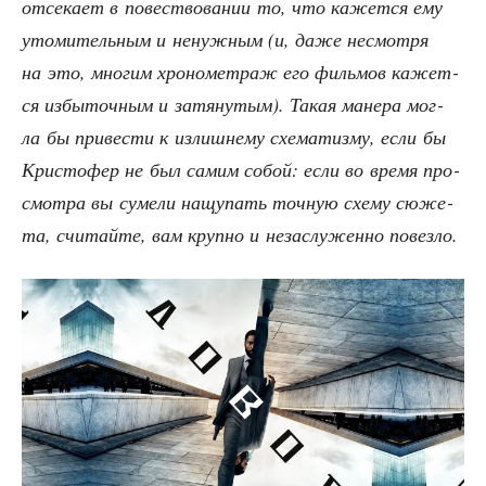
отсе­ка­ет в повест­во­ва­нии то, что кажет­ся ему
уто­ми­тель­ным и ненуж­ным (и, даже несмот­ря
на это, мно­гим хро­но­мет­раж его филь­мов кажет­
ся избы­точ­ным и затя­ну­тым). Такая мане­ра мог­
ла бы при­ве­сти к излиш­не­му схе­ма­тиз­му, если бы
Кри­сто­фер не был самим собой: если во вре­мя про­
смот­ра вы суме­ли нащу­пать точ­ную схе­му сюже­
та, счи­тай­те, вам круп­но и неза­слу­жен­но повезло.