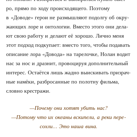
ро, пря­мо по ходу про­ис­хо­дя­ще­го. Поэто­му
в «Дово­де» герои не раз­мыш­ля­ют подол­гу об окру­
жа­ю­щих лоре и онто­ло­гии. Вме­сто это­го они дела­
ют свою рабо­ту и дела­ют её хоро­шо. Лич­но меня
этот под­ход под­ку­па­ет: вме­сто того, что­бы пода­вать
опи­са­ние лора «Дово­да» на таре­лоч­ке, Нолан водит
нас за нос и драз­нит, про­во­ци­руя допол­ни­тель­ный
инте­рес. Оста­ёт­ся лишь жад­но выис­ки­вать при­зрач­
ные намё­ки, раз­бро­сан­ные по полот­ну филь­ма,
слов­но крестражи.
—Поче­му они хотят убить нас?
—Пото­му что их оке­а­ны вски­пе­ли, а реки пере­
сох­ли… Это наша вина.