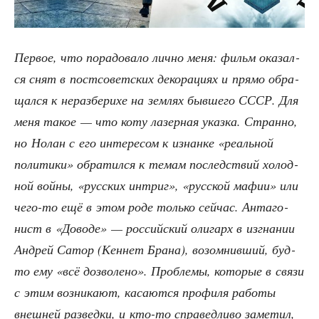
Пер­вое, что пора­до­ва­ло лич­но меня: фильм ока­зал­
ся снят в пост­со­вет­ских деко­ра­ци­ях и пря­мо обра­
щал­ся к нераз­бе­ри­хе на зем­лях быв­ше­го СССР. Для
меня такое — что коту лазер­ная указ­ка. Стран­но,
но Нолан с его инте­ре­сом к изнан­ке «реаль­ной
поли­ти­ки» обра­тил­ся к темам послед­ствий холод­
ной вой­ны, «рус­ских интриг», «рус­ской мафии» или
чего-то ещё в этом роде толь­ко сей­час. Анта­го­
нист в «Дово­де» — рос­сий­ский оли­гарх в изгна­нии
Андрей Сатор (Кен­нет Бра­на), возо­мнив­ший, буд­
то ему «всё доз­во­ле­но». Про­бле­мы, кото­рые в свя­зи
с этим воз­ни­ка­ют, каса­ют­ся про­фи­ля рабо­ты
внеш­ней раз­вед­ки, и кто-то спра­вед­ли­во заме­тил,