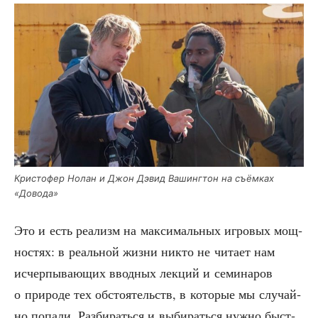
Кри­сто­фер Нолан и Джон Дэвид Вашинг­тон на съём­ках
«Дово­да»
Это и есть реа­лизм на мак­си­маль­ных игро­вых мощ­
но­стях: в реаль­ной жиз­ни никто не чита­ет нам
исчер­пы­ва­ю­щих ввод­ных лек­ций и семи­на­ров
о при­ро­де тех обсто­я­тельств, в кото­рые мы слу­чай­
но попа­ли. Раз­би­рать­ся и выби­рать­ся нуж­но быст­