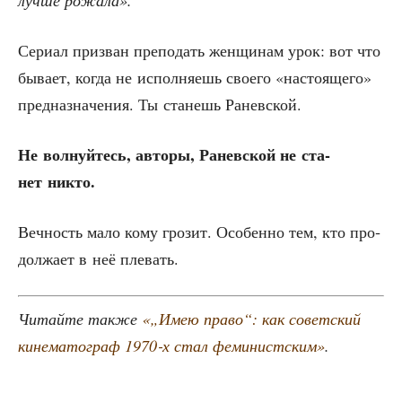
луч­ше рожала».
Сери­ал при­зван пре­по­дать жен­щи­нам урок: вот что
быва­ет, когда не испол­ня­ешь сво­е­го «насто­я­ще­го»
пред­на­зна­че­ния. Ты ста­нешь Раневской.
Не вол­нуй­тесь, авто­ры, Ранев­ской не ста­
нет никто.
Веч­ность мало кому гро­зит. Осо­бен­но тем, кто про­
дол­жа­ет в неё плевать.
Читай­те так­же
«„Имею пра­во“: как совет­ский
кине­ма­то­граф 1970‑х стал феми­нист­ским»
.