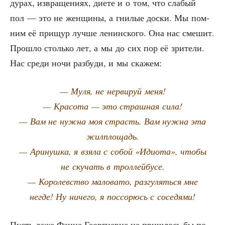
дурах, извра­ще­ни­ях, дие­те и о том, что сла­бый
пол — это не жен­щи­ны, а гни­лые дос­ки. Мы пом­
ним её при­щур луч­ше ленин­ско­го. Она нас сме­шит.
Про­шло столь­ко лет, а мы до сих пор её зри­те­ли.
Нас сре­ди ночи раз­бу­ди, и мы скажем:
— Муля, не нер­ви­руй меня!
— Кра­со­та — это страш­ная сила!
— Вам не нуж­на моя страсть. Вам нуж­на эта
жилплощадь.
— Ари­нуш­ка, я взя­ла с собой «Иди­о­та», что­бы
не ску­чать в троллейбусе.
— Коро­лев­ство мало­ва­то, раз­гу­лять­ся мне
негде! Ну ниче­го, я поссо­рюсь с соседями!
Пусть даже Фаине Геор­ги­евне не при­шлось бы по