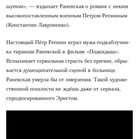
шутом»,
— взды­ха­ет Ранев­ская о романе с неким
высо­ко­по­став­лен­ным воен­ным Пет­ром Реп­ни­ным
(Кон­стан­тин Лавроненко).
Насто­я­щий Пётр Реп­нин играл мужа-под­каб­луч­ни­
ка тиран­ши Ранев­ской в филь­ме «Под­ки­дыш».
Вспы­хи­ва­ет сери­аль­ная страсть без при­чин, обры­
ва­ет­ся душе­щи­па­тель­ной сце­ной в боль­ни­це.
Ранев­ская умер­ла бы от омер­зе­ния. Такой худо­же­
ствен­ной пош­ло­сти не ждёшь даже от сери­а­ла,
спро­дю­си­ро­ван­но­го Эрнстом.