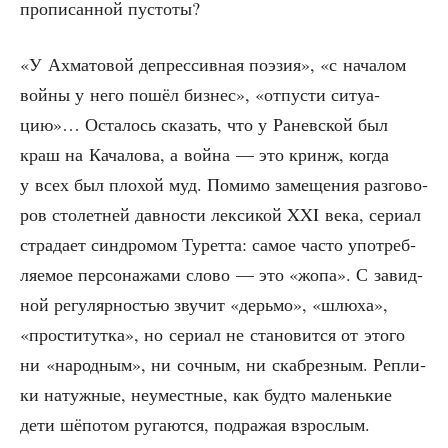
про­пи­сан­ной пустоты?
«У Ахма­то­вой депрес­сив­ная поэ­зия», «с нача­лом
вой­ны у него пошёл биз­нес», «отпу­сти ситу­а­
цию»… Оста­лось ска­зать, что у Ранев­ской был
краш на Кача­ло­ва, а вой­на — это кринж, когда
у всех был пло­хой муд. Поми­мо заме­ще­ния раз­го­во­
ров сто­лет­ней дав­но­сти лек­си­кой XXI века, сери­ал
стра­да­ет син­дро­мом Турет­та: самое часто упо­треб­
ля­е­мое пер­со­на­жа­ми сло­во — это «жопа». С завид­
ной регу­ляр­но­стью зву­чит «дерь­мо», «шлю­ха»,
«про­сти­тут­ка», но сери­ал не ста­но­вит­ся от это­го
ни «народ­ным», ни соч­ным, ни ска­брез­ным. Репли­
ки натуж­ные, неумест­ные, как буд­то малень­кие
дети шёпо­том руга­ют­ся, под­ра­жая взрослым.