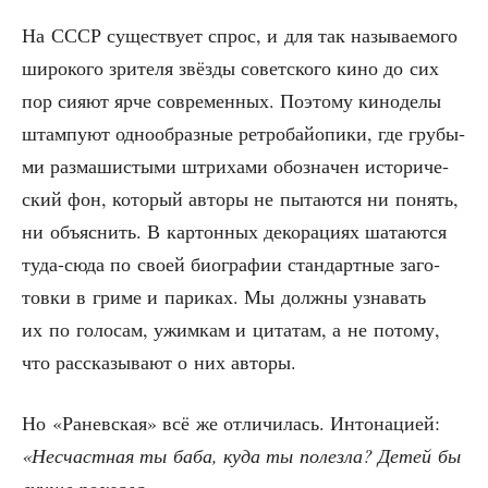
На СССР суще­ству­ет спрос, и для так назы­ва­е­мо­го
широ­ко­го зри­те­ля звёз­ды совет­ско­го кино до сих
пор сия­ют ярче совре­мен­ных. Поэто­му кино­де­лы
штам­пу­ют одно­об­раз­ные ретро­бай­о­пи­ки, где гру­бы­
ми раз­ма­ши­сты­ми штри­ха­ми обо­зна­чен исто­ри­че­
ский фон, кото­рый авто­ры не пыта­ют­ся ни понять,
ни объ­яс­нить. В кар­тон­ных деко­ра­ци­ях шата­ют­ся
туда-сюда по сво­ей био­гра­фии стан­дарт­ные заго­
тов­ки в гри­ме и пари­ках. Мы долж­ны узна­вать
их по голо­сам, ужим­кам и цита­там, а не пото­му,
что рас­ска­зы­ва­ют о них авторы.
Но «Ранев­ская» всё же отли­чи­лась. Инто­на­ци­ей:
«Несчаст­ная ты баба, куда ты полез­ла? Детей бы