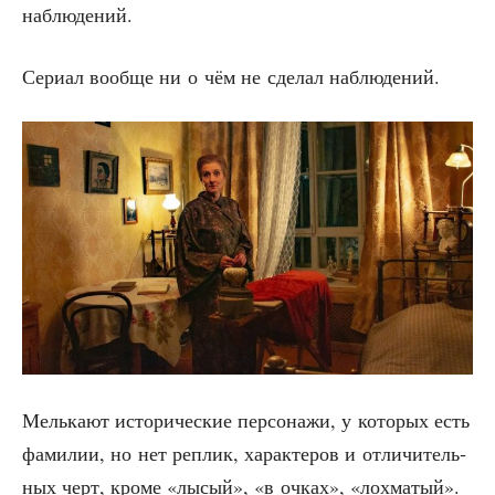
наблюдений.
Сери­ал вооб­ще ни о чём не сде­лал наблюдений.
Мель­ка­ют исто­ри­че­ские пер­со­на­жи, у кото­рых есть
фами­лии, но нет реплик, харак­те­ров и отли­чи­тель­
ных черт, кро­ме «лысый», «в очках», «лох­ма­тый».