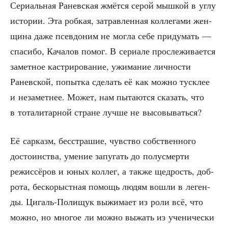
Сери­аль­ная Ранев­ская жмёт­ся серой мыш­кой в углу
исто­рии. Эта роб­кая, затрав­лен­ная кол­ле­га­ми жен­
щи­на даже псев­до­ним не мог­ла себе при­ду­мать —
спа­си­бо, Кача­лов помог. В сери­а­ле про­сле­жи­ва­ет­ся
замет­ное кастри­ро­ва­ние, ужи­ма­ние лич­но­сти
Ранев­ской, попыт­ка сде­лать её как мож­но туск­лее
и неза­мет­нее. Может, нам пыта­ют­ся ска­зать, что
в тота­ли­тар­ной стране луч­ше не высовываться?
Её сар­казм, бес­стра­шие, чув­ство соб­ствен­но­го
досто­ин­ства, уме­ние запу­гать до полу­смер­ти
режис­сё­ров и юных кол­лег, а так­же щед­рость, доб­
ро­та, бес­ко­рыст­ная помощь людям вошли в леген­
ды. Цигаль-Поли­щук выжи­ма­ет из роли всё, что
мож­но, но мно­гое ли мож­но выжать из уче­ни­че­ски