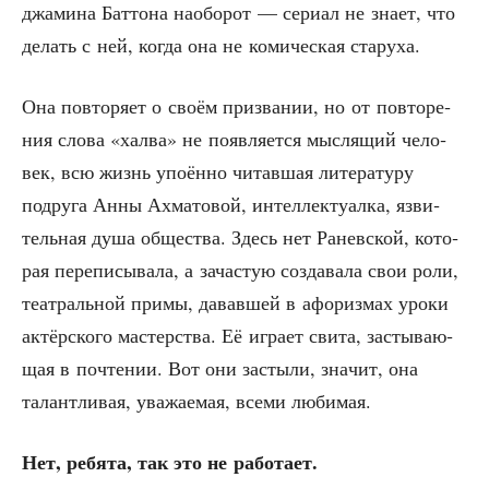
джа­ми­на Бат­то­на наобо­рот — сери­ал не зна­ет, что
делать с ней, когда она не коми­че­ская старуха.
Она повто­ря­ет о сво­ём при­зва­нии, но от повто­ре­
ния сло­ва «хал­ва» не появ­ля­ет­ся мыс­ля­щий чело­
век, всю жизнь упо­ён­но читав­шая лите­ра­ту­ру
подру­га Анны Ахма­то­вой, интел­лек­ту­ал­ка, язви­
тель­ная душа обще­ства. Здесь нет Ранев­ской, кото­
рая пере­пи­сы­ва­ла, а зача­стую созда­ва­ла свои роли,
теат­раль­ной при­мы, давав­шей в афо­риз­мах уро­ки
актёр­ско­го мастер­ства. Её игра­ет сви­та, засты­ва­ю­
щая в почте­нии. Вот они засты­ли, зна­чит, она
талант­ли­вая, ува­жа­е­мая, все­ми любимая.
Нет, ребя­та, так это не работает.