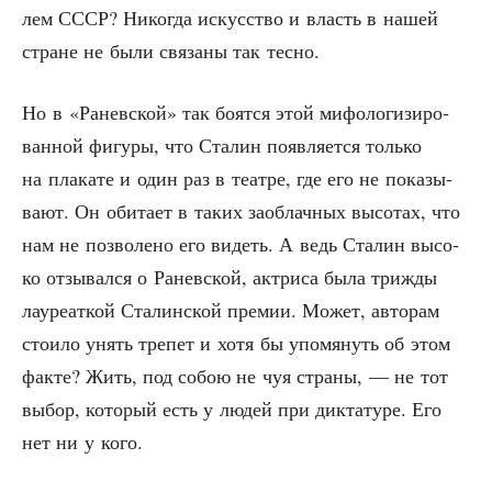
лем СССР? Нико­гда искус­ство и власть в нашей
стране не были свя­за­ны так тесно.
Но в «Ранев­ской» так боят­ся этой мифо­ло­ги­зи­ро­
ван­ной фигу­ры, что Ста­лин появ­ля­ет­ся толь­ко
на пла­ка­те и один раз в теат­ре, где его не пока­зы­
ва­ют. Он оби­та­ет в таких заоб­лач­ных высо­тах, что
нам не поз­во­ле­но его видеть. А ведь Ста­лин высо­
ко отзы­вал­ся о Ранев­ской, актри­са была три­жды
лау­ре­ат­кой Ста­лин­ской пре­мии. Может, авто­рам
сто­и­ло унять тре­пет и хотя бы упо­мя­нуть об этом
фак­те? Жить, под собою не чуя стра­ны, — не тот
выбор, кото­рый есть у людей при дик­та­ту­ре. Его
нет ни у кого.