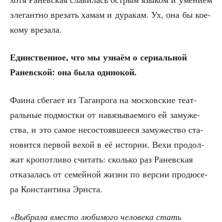
эле­гант­но вре­зать хамам и дура­кам. Ух, она бы кое-
кому врезала.
Един­ствен­ное, что мы узна­ём о сери­аль­ной
Ранев­ской: она была одинокой.
Фаи­на сбе­га­ет из Таган­ро­га на мос­ков­ские теат­
раль­ные под­мост­ки от навя­зы­ва­е­мо­го ей заму­же­
ства, и это самое несо­сто­яв­ше­е­ся заму­же­ство ста­
но­вит­ся пер­вой вехой в её исто­рии. Вехи про­дол­
жат кро­пот­ли­во счи­тать: сколь­ко раз Ранев­ская
отка­за­лась от семей­ной жиз­ни по вер­сии про­дю­се­
ра Кон­стан­ти­на Эрнста.
«Выбра­ла вме­сто люби­мо­го чело­ве­ка стать