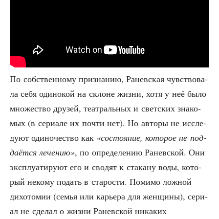
По соб­ствен­но­му при­зна­нию, Ранев­ская чув­ство­ва­
ла себя оди­но­кой на склоне жиз­ни, хотя у неё было
мно­же­ство дру­зей, теат­раль­ных и свет­ских зна­ко­
мых (в сери­а­ле их почти нет). Но авто­ры не иссле­
ду­ют оди­но­че­ство как
«состо­я­ние, кото­рое не под­
да­ёт­ся лече­нию»
, по опре­де­ле­нию Ранев­ской. Они
экс­плу­а­ти­ру­ют его и сво­дят к ста­ка­ну воды, кото­
рый неко­му подать в ста­ро­сти. Поми­мо лож­ной
дихо­то­мии (семья или карье­ра для жен­щи­ны), сери­
ал не сде­лал о жиз­ни Ранев­ской ника­ких