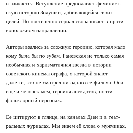
и заи­ка­ет­ся. Вступ­ле­ние пред­по­ла­га­ет феми­нист­
скую исто­рию Золуш­ки, доби­ва­ю­щей­ся сво­их
целей. Но посте­пен­но сери­ал сво­ра­чи­ва­ет в про­ти­
во­по­лож­ном направлении.
Авто­ры взя­лись за слож­ную геро­и­ню, кото­рая мало
кому была бы по зубам. Ранев­ская не толь­ко самая
необыч­ная и хариз­ма­тич­ная звез­да в исто­рии
совет­ско­го кине­ма­то­гра­фа, о кото­рой зна­ют
даже те, кто не смот­рел ни одно­го её филь­ма. Она
ещё и чело­век-мем, геро­и­ня анек­до­тов, почти
фольк­лор­ный персонаж.
Её цити­ру­ют в глян­це, на кана­лах Дзен и в теат­
раль­ных жур­на­лах. Мы зна­ём её сло­ва о муж­чи­нах,