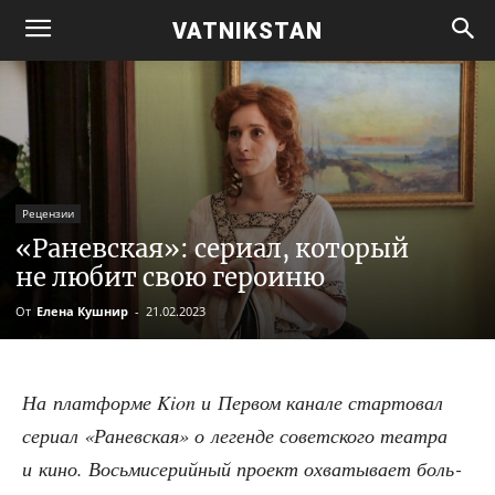
VATNIKSTAN
Рецензии
«Раневская»: сериал, который
не любит свою героиню
От
Елена Кушнир
-
21.02.2023
На плат­фор­ме Kion и Пер­вом кана­ле стар­то­вал
сери­ал «Ранев­ская» о леген­де совет­ско­го теат­ра
и кино. Вось­ми­се­рий­ный про­ект охва­ты­ва­ет боль­