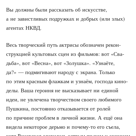
Вы долж­ны были рас­ска­зать об искус­стве,
а не завист­ли­вых подруж­ках и доб­рых (или злых)
аген­тах НКВД.
Весь твор­че­ский путь актри­сы обо­зна­чен рекон­
струк­ци­ей куль­то­вых сцен из филь­мов: вот «Сва­
дьба», вот «Вес­на», вот «Золуш­ка». «Узна­ё­те,
да?» — под­ми­ги­ва­ют наро­ду с экра­на. Толь­ко
по этим крас­ным флаж­кам и узна­ём, гос­по­да кино­
де­лы. Ваша геро­и­ня не выска­зы­ва­ет ни еди­ной
идеи, не увле­че­на твор­че­ством сво­е­го люби­мо­го
Пуш­ки­на, посто­ян­но отка­зы­ва­ет­ся от ролей
по при­чине про­блем в лич­ной жиз­ни. А ещё она
виде­ла неко­то­рое дерь­мо и поче­му-то его съе­ла,
хотя Ранев­ская сла­ви­лась ост­рым язы­ком и уме­ни­ем