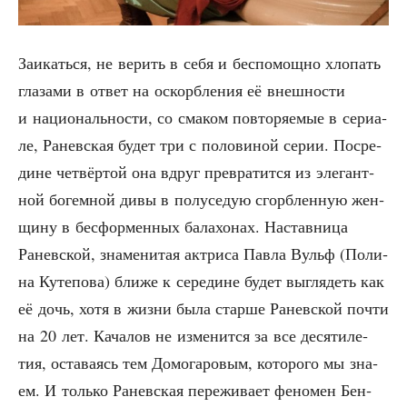
Заи­кать­ся, не верить в себя и бес­по­мощ­но хло­пать
гла­за­ми в ответ на оскорб­ле­ния её внеш­но­сти
и наци­о­наль­но­сти, со сма­ком повто­ря­е­мые в сери­а­
ле, Ранев­ская будет три с поло­ви­ной серии. Посре­
дине чет­вёр­той она вдруг пре­вра­тит­ся из эле­гант­
ной богем­ной дивы в полу­се­дую сгорб­лен­ную жен­
щи­ну в бес­фор­мен­ных бала­хо­нах. Настав­ни­ца
Ранев­ской, зна­ме­ни­тая актри­са Пав­ла Вульф (Поли­
на Куте­по­ва) бли­же к сере­дине будет выгля­деть как
её дочь, хотя в жиз­ни была стар­ше Ранев­ской почти
на 20 лет. Кача­лов не изме­нит­ся за все деся­ти­ле­
тия, оста­ва­ясь тем Домо­га­ро­вым, кото­ро­го мы зна­
ем. И толь­ко Ранев­ская пере­жи­ва­ет фено­мен Бен­