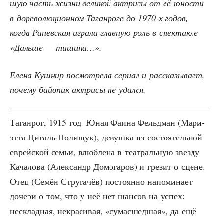
шую часть жиз­ни вели­кой актри­сы от её юно­сти
в доре­во­лю­ци­он­ном Таган­ро­ге до 1970‑х годов,
когда Ранев­ская игра­ла глав­ную роль в спек­так­ле
«Даль­ше — тишина…».
Еле­на Куш­нир посмот­ре­ла сери­ал и рас­ска­зы­ва­ет,
поче­му бай­о­пик актри­сы не удался.
Таган­рог, 1915 год. Юная Фаи­на Фельд­ман (Мари­
эт­та Цигаль-Поли­щук), девуш­ка из состо­я­тель­ной
еврей­ской семьи, влюб­ле­на в теат­раль­ную звез­ду
Кача­ло­ва (Алек­сандр Домо­га­ров) и гре­зит о сцене.
Отец (Семён Стру­га­чёв) посто­ян­но напо­ми­на­ет
доче­ри о том, что у неё нет шан­сов на успех:
несклад­ная, некра­си­вая, «сума­сшед­шая», да ещё