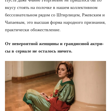
вку­су сто­ять на полоч­ке в нашем кол­лек­тив­ном
бес­со­зна­тель­ном рядом со Штир­ли­цем, Ржев­ским и
Чапа­е­вым, это выс­шая фор­ма народ­но­го при­зна­ния,
прак­ти­че­ски обожествление.
От неве­ро­ят­ной жен­щи­ны и гран­ди­оз­ной актри­
сы в сери­а­ле не оста­лось ничего.