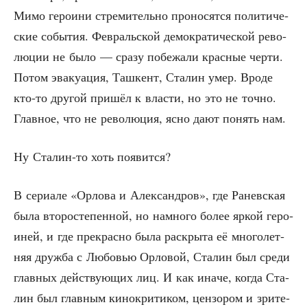
Мимо геро­и­ни стре­ми­тель­но про­но­сят­ся поли­ти­че­
ские собы­тия. Фев­раль­ской демо­кра­ти­че­ской рево­
лю­ции не было — сра­зу побе­жа­ли крас­ные чер­ти.
Потом эва­ку­а­ция, Таш­кент, Ста­лин умер. Вро­де
кто-то дру­гой при­шёл к вла­сти, но это не точ­но.
Глав­ное, что не рево­лю­ция, ясно дают понять нам.
Ну Ста­лин-то хоть появится?
В сери­а­ле «Орло­ва и Алек­сан­дров», где Ранев­ская
была вто­ро­сте­пен­ной, но намно­го более яркой геро­
и­ней, и где пре­крас­но была рас­кры­та её мно­го­лет­
няя друж­ба с Любо­вью Орло­вой, Ста­лин был сре­ди
глав­ных дей­ству­ю­щих лиц. И как ина­че, когда Ста­
лин был глав­ным кино­кри­ти­ком, цен­зо­ром и зри­те­