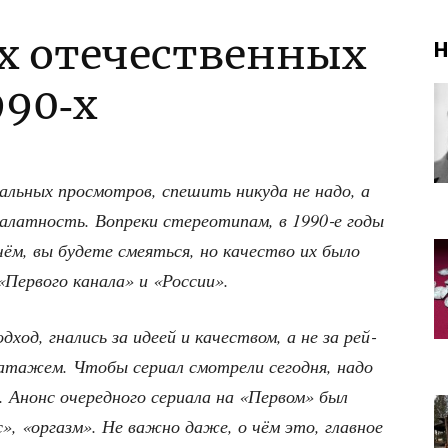
х отечественных
Н
990‑х
аль­ных про­смот­ров, спе­шить нику­да не надо, а
алат­ность. Вопре­ки сте­рео­ти­пам, в 1990‑е годы
­чём, вы буде­те сме­ять­ся, но каче­ство их было
р­во­го кана­ла» и «Рос­сии».
­ход, гна­лись за иде­ей и каче­ством, а не за рей­
а­та­жем. Что­бы сери­ал смот­ре­ли сего­дня, надо
я. Анонс оче­ред­но­го сери­а­ла на «Пер­вом» был
кс», «оргазм». Не важ­но даже, о чём это, глав­ное