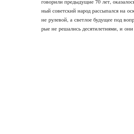
гово­ри­ли преды­ду­щие 70 лет, ока­за­л
ный совет­ский народ рас­сы­пал­ся на оск
не руле­вой, а свет­лое буду­щее под вопро
рые не реша­лись деся­ти­ле­ти­я­ми, и о