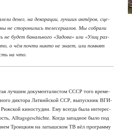
е­ли денег, на деко­ра­ции, луч­ших актё­ров, сце­
ны не сто­ро­ни­лись теле­се­ри­а­лов. Мы собра­ли
ь не будет баналь­но­го «Задо­ва» или «Улиц раз­
 то, о чём почти никто не зна­ет, или пом­нят
есть на что.
­тая луч­шим доку­мен­та­ли­стом СССР того вре­ме­
о­го дик­то­ра Лат­вий­ской ССР, выпуск­ник ВГИ­
Риж­ской кино­сту­дии. Ему все­гда была инте­рес­
ность, Alltagsgeschichte. Когда запад­ное было под
ми­ем Тро­иц­ким на латыш­ском ТВ вёл про­грам­му