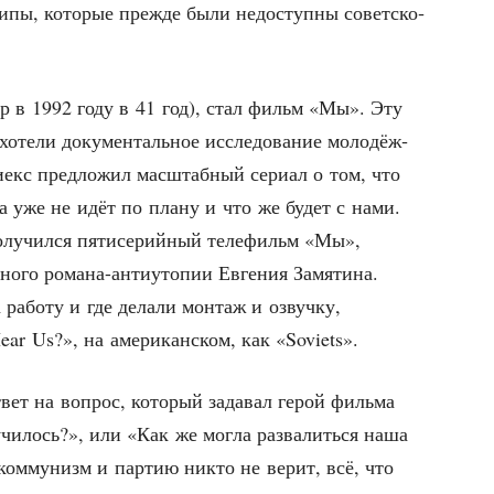
и­пы, кото­рые преж­де были недо­ступ­ны совет­ско­
ер в 1992 году в 41 год), стал фильм «Мы». Эту
 хоте­ли доку­мен­таль­ное иссле­до­ва­ние моло­дёж­
и­екс пред­ло­жил мас­штаб­ный сери­ал о том, что
й­ка уже не идёт по пла­ну и что же будет с нами.
полу­чил­ся пяти­се­рий­ный теле­фильм «Мы»,
но­го рома­на-анти­уто­пии Евге­ния Замя­ти­на.
а рабо­ту и где дела­ли мон­таж и озвуч­ку,
r Us?», на аме­ри­кан­ском, как «Soviets».
вет на вопрос, кото­рый зада­вал герой филь­ма
чи­лось?», или «Как же мог­ла раз­ва­лить­ся наша
ком­му­низм и пар­тию никто не верит, всё, что