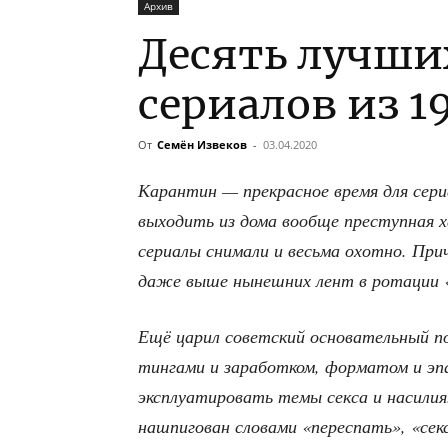
Архив
Десять лучши
сериалов из 1
От
Семён Извеков
-
03.04.2020
Каран­тин — пре­крас­ное вре­мя для сери­
выхо­дить из дома вооб­ще пре­ступ­ная х
сери­а­лы сни­ма­ли и весь­ма охот­но. При
даже выше нынеш­них лент в рота­ции «Пе
Ещё царил совет­ский осно­ва­тель­ный под
тин­га­ми и зара­бот­ком, фор­ма­том и эп
экс­плу­а­ти­ро­вать темы сек­са и наси­ли
нашпи­го­ван сло­ва­ми «пере­спать», «се