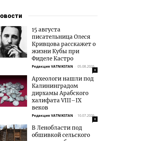
овости
15 августа
писательница Олеся
Кривцова расскажет о
жизни Кубы при
Фиделе Кастро
Редакция VATNIKSTAN
-
05.08.2026
0
Археологи нашли под
Калининградом
дирхамы Арабского
халифата VIII–IX
веков
Редакция VATNIKSTAN
-
10.07.2026
0
В Ленобласти под
обшивкой сельского