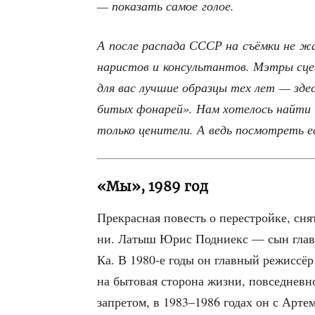
— пока­зать самое голое.
А после рас­па­да СССР на съём­ки не жал
на­ри­стов и кон­суль­тан­тов. Мэт­ры сце­
для вас луч­шие образ­цы тех лет — здес
би­тых фона­рей». Нам хоте­лось най­ти
толь­ко цени­те­ли. А ведь посмот­реть 
«Мы», 1989 год
Пре­крас­ная повесть о пере­строй­ке, сня
ни. Латыш Юрис Под­ни­екс — сын глав­н
Ка. В 1980‑е годы он глав­ный режис­сёр 
на быто­вая сто­ро­на жиз­ни, повсе­днев­
запре­том, в 1983–1986 годах он с Арте­