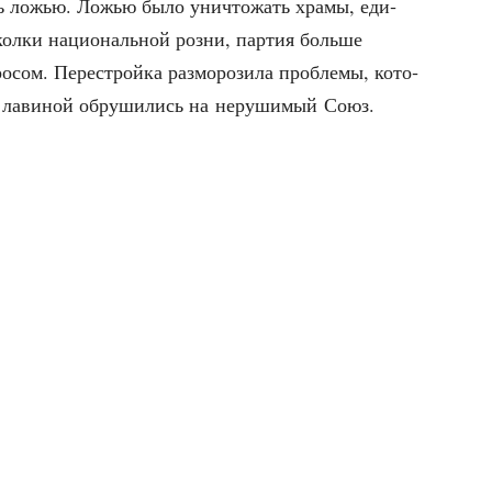
ось ложью. Ложью было уни­что­жать хра­мы, еди­
ол­ки наци­о­наль­ной роз­ни, пар­тия боль­ше
­сом. Пере­строй­ка раз­мо­ро­зи­ла про­бле­мы, кото­
ни лави­ной обру­ши­лись на неру­ши­мый Союз.