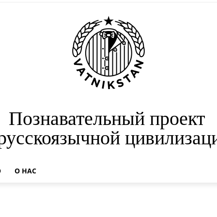
Познавательный проект
 русскоязычной цивилизац
О
О НАС