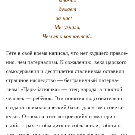
думает
за нас! —
Мы узнали,
Чем это кончается!..
Гёте в своё вре­мя напи­сал, что нет худ­ше­го прав­ле­
ния, чем патер­на­лизм. К сожа­ле­нию, века цар­ско­го
само­дер­жа­вия и деся­ти­ле­тия ста­ли­низ­ма оста­ви­ли
страш­ное наслед­ство — без­гра­нич­ный патер­на­
лизм! «Царь-батюш­ка» — отец наро­да, а про­стой
чело­век — ребё­нок. Эти поня­тия под­со­зна­тель­но
созда­ют пси­хо­ло­ги­че­ский базис для «гомо сове­ти­
ку­са». Отсю­да и этот «отцов­ский» и «мате­рин­
ский» страх, что­бы дитя не соблаз­ни­ли, забо­та о
том, что­бы оно чита­ло не что ему хочет­ся, а то, что