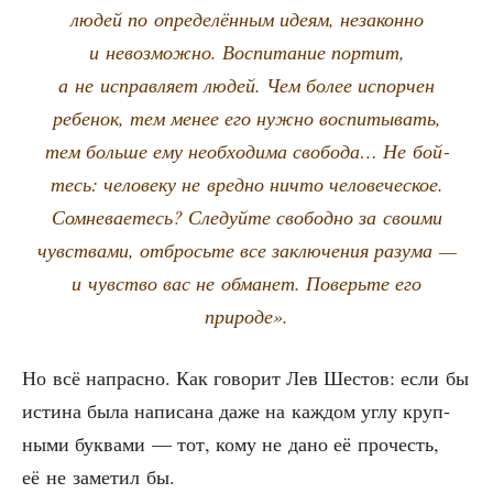
людей по опре­де­лён­ным иде­ям, неза­кон­но
и невоз­мож­но. Вос­пи­та­ние пор­тит,
а не исправ­ля­ет людей. Чем более испор­чен
ребе­нок, тем менее его нуж­но вос­пи­ты­вать,
тем боль­ше ему необ­хо­ди­ма сво­бо­да… Не бой­
тесь: чело­ве­ку не вред­но ничто чело­ве­че­ское.
Сомне­ва­е­тесь? Сле­дуй­те сво­бод­но за сво­и­ми
чув­ства­ми, отбрось­те все заклю­че­ния разу­ма —
и чув­ство вас не обма­нет. Поверь­те его
природе».
Но всё напрас­но. Как гово­рит Лев Шестов: если бы
исти­на была напи­са­на даже на каж­дом углу круп­
ны­ми бук­ва­ми — тот, кому не дано её про­честь,
её не заме­тил бы.