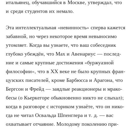
ита­лья­нец, обу­чав­ший­ся в Москве, утвер­ждал, что
и сре­ди сту­ден­тов их немало.
Эта интел­лек­ту­аль­ная «невин­ность» спер­ва кажет­ся
забав­ной, но через неко­то­рое вре­мя невы­но­си­мо
утом­ля­ет. Когда вы узна­е­те, что ваш собе­сед­ник
глу­бо­ко убеж­дён, что Мах и Аве­на­ри­ус — послед­
ние и самые круп­ные дости­же­ния «бур­жу­аз­ной
фило­со­фии», что в XX веке не было круп­ных фран­
цуз­ских писа­те­лей, кро­ме Бар­бюс­са и Ара­го­на, что
Берг­сон и Фрейд — заяд­лые реак­ци­о­не­ры и мра­ко­
бе­сы (о Кьер­ке­го­ре обык­но­вен­но никто не слы­хал);
когда в раз­го­во­ре с исто­ри­ком узна­ё­те, что он нико­
гда не читал Осваль­да Шпен­гле­ра и т. д. — вас
охва­ты­ва­ет отча­я­ние. Моло­до­му поко­ле­нию при­