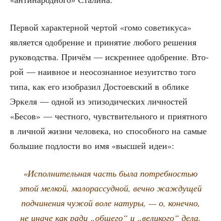
Пер­вой харак­тер­ной чер­той «гомо сове­ти­ку­са»
явля­ет­ся одоб­ре­ние и при­ня­тие любо­го реше­ния
руко­вод­ства. При­чём — искрен­нее одоб­ре­ние. Вто­
рой — наив­ное и неосо­знан­ное иезу­ит­ство того
типа, как его изоб­ра­зил Досто­ев­ский в обли­ке
Эрке­ля — одной из эпи­зо­ди­че­ских лич­но­стей
«Бесов» — чест­но­го, чув­стви­тель­но­го и при­ят­но­го
в лич­ной жиз­ни чело­ве­ка, но спо­соб­но­го на самые
боль­шие под­ло­сти во имя «выс­шей идеи»:
«Испол­ни­тель­ная часть была потреб­но­стью
этой мел­кой, мало­рас­суд­ной, веч­но жаж­ду­щей
под­чи­не­ния чужой воле нату­ры, — о, конеч­но,
не ина­че как ради „обще­го“ и „вели­ко­го“ дела.