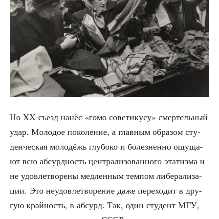
Но XX съезд нанёс «гомо сове­ти­ку­су» смер­тель­ный
удар. Моло­дое поко­ле­ние, а глав­ным обра­зом сту­
ден­че­ская моло­дёжь глу­бо­ко и болез­нен­но ощу­ща­
ют всю абсурд­ность цен­тра­ли­зо­ван­но­го эта­тиз­ма и
не удо­вле­тво­ре­ны мед­лен­ным тем­пом либе­ра­ли­за­
ции. Это неудо­вле­тво­ре­ние даже пере­хо­дит в дру­
гую край­ность, в абсурд. Так, один сту­дент МГУ,