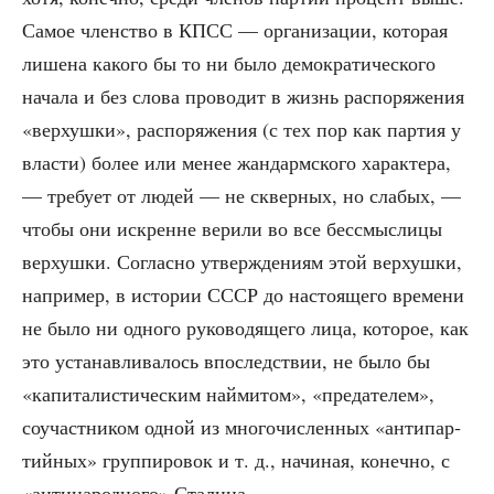
Самое член­ство в КПСС — орга­ни­за­ции, кото­рая
лише­на како­го бы то ни было демо­кра­ти­че­ско­го
нача­ла и без сло­ва про­во­дит в жизнь рас­по­ря­же­ния
«вер­хуш­ки», рас­по­ря­же­ния (с тех пор как пар­тия у
вла­сти) более или менее жан­дарм­ско­го харак­те­ра,
— тре­бу­ет от людей — не сквер­ных, но сла­бых, —
что­бы они искренне вери­ли во все бес­смыс­ли­цы
вер­хуш­ки. Соглас­но утвер­жде­ни­ям этой вер­хуш­ки,
напри­мер, в исто­рии СССР до насто­я­ще­го вре­ме­ни
не было ни одно­го руко­во­дя­ще­го лица, кото­рое, как
это уста­нав­ли­ва­лось впо­след­ствии, не было бы
«капи­та­ли­сти­че­ским най­ми­том», «пре­да­те­лем»,
соучаст­ни­ком одной из мно­го­чис­лен­ных «анти­пар­
тий­ных» груп­пи­ро­вок и т. д., начи­ная, конеч­но, с
«анти­на­род­но­го» Сталина.