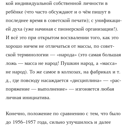
кой инди­ви­ду­аль­ной соб­ствен­ной лич­но­сти в
ребён­ке (что часто обсуж­да­ют и о чём пишут в
послед­нее вре­мя в совет­ской печа­ти); с уни­фи­ка­ци­
ей духа (уже начи­ная с пио­нер­ской орга­ни­за­ции!).
И всё это при откры­том вос­хва­ле­нии того, как это
хоро­шо ничем не отли­чать­ся от мас­сы, по совет­
ской тер­ми­но­ло­гии — «наро­да» (это самая боль­шая
ложь — мас­са не народ! Пуш­кин народ, а «мас­са»
не народ). То же самое в кол­хо­зах, на фаб­ри­ках и т.
д., где повсю­ду насаж­да­ет­ся «дис­ци­пли­на» — «рас­
по­ря­же­ние — выпол­не­ние» — изго­ня­ет­ся любая
лич­ная инициатива.
Конеч­но, поло­же­ние по срав­не­нию с тем, что было
до 1956–1957 года, силь­но улуч­ши­лось и далее