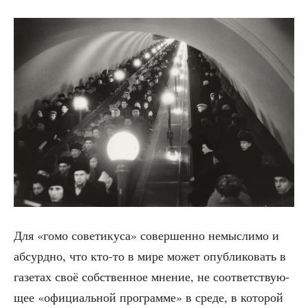
Для «гомо сове­ти­ку­са» совер­шен­но немыс­ли­мо и
абсурд­но, что кто-то в мире может опуб­ли­ко­вать в
газе­тах своё соб­ствен­ное мне­ние, не соот­вет­ству­ю­
щее «офи­ци­аль­ной про­грам­ме» в сре­де, в кото­рой