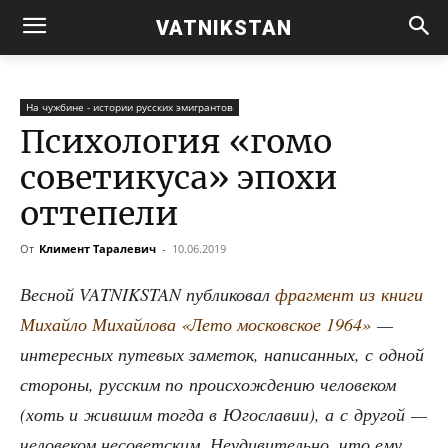
VATNIKSTAN
На чужбине - истории русских эмигрантов
Психология «гомо
советикуса» эпохи
оттепели
От
Климент Таралевич
-
10.06.2019
Вес­ной VATNIKSTAN пуб­ли­ко­вал
фраг­мент из кни­ги
Михай­ло Михай­ло­ва «Лето мос­ков­ское 1964»
—
инте­рес­ных путе­вых заме­ток, напи­сан­ных, с одной
сто­ро­ны, рус­ским по про­ис­хож­де­нию чело­ве­ком
(хоть и жив­шим тогда в Юго­сла­вии), а с дру­гой —
чело­ве­ком несо­вет­ским. Неуди­ви­тель­но, что ему