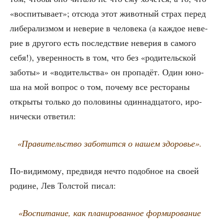
«вос­пи­ты­ва­ет»; отсю­да этот живот­ный страх перед
либе­ра­лиз­мом и неве­рие в чело­ве­ка (а каж­дое неве­
рие в дру­го­го есть послед­ствие неве­рия в само­го
себя!), уве­рен­ность в том, что без «роди­тель­ской
забо­ты» и «води­тель­ства» он про­па­дёт. Один юно­
ша на мой вопрос о том, поче­му все ресто­ра­ны
откры­ты толь­ко до поло­ви­ны один­на­дца­то­го, иро­
ни­че­ски ответил:
«Пра­ви­тель­ство забо­тит­ся о нашем здоровье».
По-види­мо­му, пред­ви­дя нечто подоб­ное на сво­ей
родине, Лев Тол­стой писал:
«Вос­пи­та­ние, как пла­ни­ро­ван­ное фор­ми­ро­ва­ние