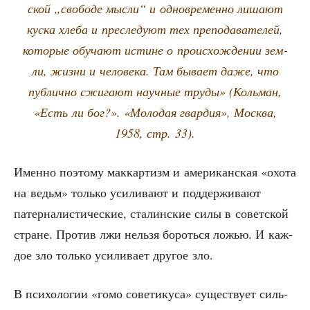
ской „сво­бо­де мыс­ли“ и одно­вре­мен­но лиша­ют
кус­ка хле­ба и пре­сле­ду­ют тех пре­по­да­ва­те­лей,
кото­рые обу­ча­ют истине о про­ис­хож­де­нии зем­
ли, жиз­ни и чело­ве­ка. Там быва­ет даже, что
пуб­лич­но сжи­га­ют науч­ные тру­ды» (Коль­ман,
«Есть ли бог?». «Моло­дая гвар­дия», Москва,
1958, стр. 33).
Имен­но поэто­му мак­кар­тизм и аме­ри­кан­ская «охо­та
на ведьм» толь­ко уси­ли­ва­ют и под­дер­жи­ва­ют
патер­на­ли­сти­че­ские, ста­лин­ские силы в совет­ской
стране. Про­тив лжи нель­зя бороть­ся ложью. И каж­
дое зло толь­ко уси­ли­ва­ет дру­гое зло.
В пси­хо­ло­гии «гомо сове­ти­ку­са» суще­ству­ет силь­