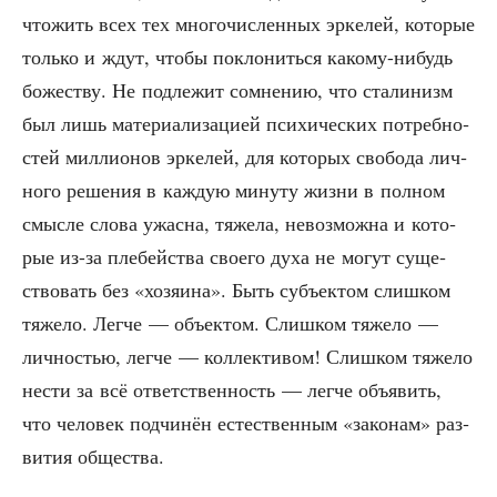
что­жить всех тех мно­го­чис­лен­ных эрке­лей, кото­рые
толь­ко и ждут, что­бы покло­нить­ся како­му-нибудь
боже­ству. Не под­ле­жит сомне­нию, что ста­ли­низм
был лишь мате­ри­а­ли­за­ци­ей пси­хи­че­ских потреб­но­
стей мил­ли­о­нов эрке­лей, для кото­рых сво­бо­да лич­
но­го реше­ния в каж­дую мину­ту жиз­ни в пол­ном
смыс­ле сло­ва ужас­на, тяже­ла, невоз­мож­на и кото­
рые из-за пле­бей­ства сво­е­го духа не могут суще­
ство­вать без «хозя­и­на». Быть субъ­ек­том слиш­ком
тяже­ло. Лег­че — объ­ек­том. Слиш­ком тяже­ло —
лич­но­стью, лег­че — кол­лек­ти­вом! Слиш­ком тяже­ло
нести за всё ответ­ствен­ность — лег­че объ­явить,
что чело­век под­чи­нён есте­ствен­ным «зако­нам» раз­
ви­тия общества.