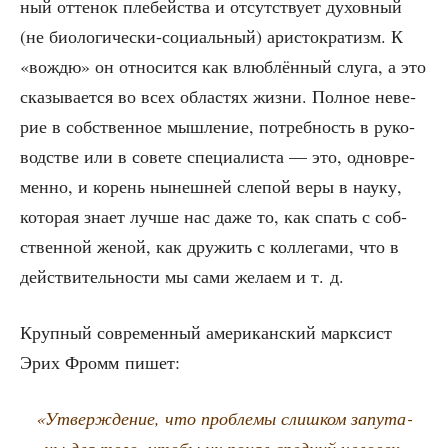
ный отте­нок пле­бей­ства и отсут­ству­ет духов­ный
(не био­ло­ги­че­ски-соци­аль­ный) ари­сто­кра­тизм. К
«вождю» он отно­сит­ся как влюб­лён­ный слу­га, а это
ска­зы­ва­ет­ся во всех обла­стях жиз­ни. Пол­ное неве­
рие в соб­ствен­ное мыш­ле­ние, потреб­ность в руко­
вод­стве или в сове­те спе­ци­а­ли­ста — это, одно­вре­
мен­но, и корень нынеш­ней сле­пой веры в нау­ку,
кото­рая зна­ет луч­ше нас даже то, как спать с соб­
ствен­ной женой, как дру­жить с кол­ле­га­ми, что в
дей­стви­тель­но­сти мы сами жела­ем и т. д.
Круп­ный совре­мен­ный аме­ри­кан­ский марк­сист
Эрих Фромм пишет:
«Утвер­жде­ние, что про­бле­мы слиш­ком запу­та­
ны для того, что­бы их понял сред­ний чело­век,