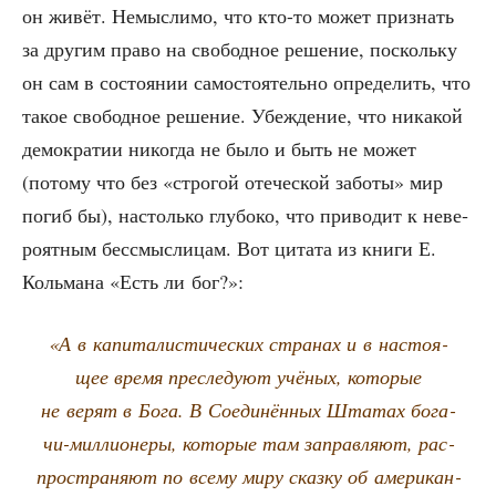
он живёт. Немыс­ли­мо, что кто-то может при­знать
за дру­гим пра­во на сво­бод­ное реше­ние, посколь­ку
он сам в состо­я­нии само­сто­я­тель­но опре­де­лить, что
такое сво­бод­ное реше­ние. Убеж­де­ние, что ника­кой
демо­кра­тии нико­гда не было и быть не может
(пото­му что без «стро­гой оте­че­ской забо­ты» мир
погиб бы), настоль­ко глу­бо­ко, что при­во­дит к неве­
ро­ят­ным бес­смыс­ли­цам. Вот цита­та из кни­ги Е.
Коль­ма­на «Есть ли бог?»:
«А в капи­та­ли­сти­че­ских стра­нах и в насто­я­
щее вре­мя пре­сле­ду­ют учё­ных, кото­рые
не верят в Бога. В Соеди­нён­ных Шта­тах бога­
чи-мил­ли­о­не­ры, кото­рые там заправ­ля­ют, рас­
про­стра­ня­ют по все­му миру сказ­ку об аме­ри­кан­