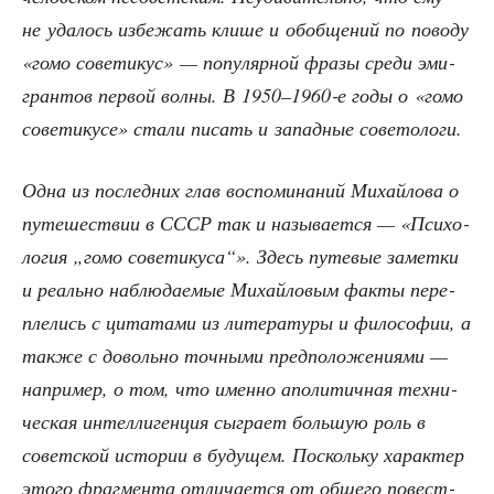
не уда­лось избе­жать кли­ше и обоб­ще­ний по пово­ду
«гомо сове­ти­кус» — попу­ляр­ной фра­зы сре­ди эми­
гран­тов пер­вой вол­ны. В 1950–1960‑е годы о «гомо
сове­ти­ку­се» ста­ли писать и запад­ные советологи.
Одна из послед­них глав вос­по­ми­на­ний Михай­ло­ва о
путе­ше­ствии в СССР так и назы­ва­ет­ся — «Пси­хо­
ло­гия „гомо сове­ти­ку­са“». Здесь путе­вые замет­ки
и реаль­но наблю­да­е­мые Михай­ло­вым фак­ты пере­
пле­лись с цита­та­ми из лите­ра­ту­ры и фило­со­фии, а
так­же с доволь­но точ­ны­ми пред­по­ло­же­ни­я­ми —
напри­мер, о том, что имен­но апо­ли­тич­ная тех­ни­
че­ская интел­ли­ген­ция сыг­ра­ет боль­шую роль в
совет­ской исто­рии в буду­щем. Посколь­ку харак­тер
это­го фраг­мен­та отли­ча­ет­ся от обще­го повест­