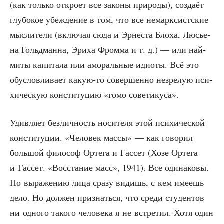
(как толь­ко откро­ет все зако­ны при­ро­ды), созда­ёт
глу­бо­кое убеж­де­ние в том, что все немарк­сист­ские
мыс­ли­те­ли (вклю­чая сюда и Эрне­ста Бло­ха, Люсье­
на Гольд­ман­на, Эри­ха Фром­ма и т. д.) — или най­
ми­ты капи­та­ла или амо­раль­ные иди­о­ты. Всё это
обу­слов­ли­ва­ет какую-то совер­шен­но незре­лую пси­
хи­че­скую кон­сти­ту­цию «гомо советикуса».
Удив­ля­ет без­лич­ность носи­те­ля этой пси­хи­че­ской
кон­сти­ту­ции. «Чело­век мас­сы» — как гово­рил
боль­шой фило­соф Орте­га и Гас­сет (Хозе Орте­га
и Гас­сет. «Вос­ста­ние масс», 1941). Все оди­на­ко­вы.
По выра­же­нию лица сра­зу видишь, с кем име­ешь
дело. Но дол­жен при­знать­ся, что сре­ди сту­ден­тов
ни одно­го тако­го чело­ве­ка я не встре­тил. Хотя один