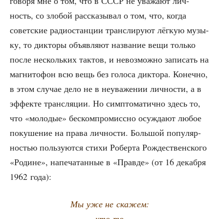
гово­ря мне о том, что в СССР не ува­жа­ют лич­
ность, со зло­бой рас­ска­зы­вал о том, что, когда
совет­ские радио­стан­ции транс­ли­ру­ют лёг­кую музы­
ку, то дик­то­ры объ­яв­ля­ют назва­ние вещи толь­ко
после несколь­ких так­тов, и невоз­мож­но запи­сать на
маг­ни­то­фон всю вещь без голо­са дик­то­ра. Конеч­но,
в этом слу­чае дело не в неува­же­нии лич­но­сти, а в
эффек­те транс­ля­ции. Но симп­то­ма­тич­но здесь то,
что «моло­дые» бес­ком­про­мисс­но осуж­да­ют любое
поку­ше­ние на пра­ва лич­но­сти. Боль­шой попу­ляр­
но­стью поль­зу­ют­ся сти­хи Робер­та Рож­де­ствен­ско­го
«Родине», напе­ча­тан­ные в «Прав­де» (от 16 декаб­ря
1962 года):
Мы уже не скажем:
кто-то