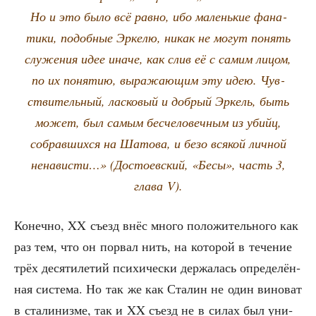
Но и это было всё рав­но, ибо малень­кие фана­
ти­ки, подоб­ные Эрке­лю, никак не могут понять
слу­же­ния идее ина­че, как слив её с самим лицом,
по их поня­тию, выра­жа­ю­щим эту идею. Чув­
стви­тель­ный, лас­ко­вый и доб­рый Эркель, быть
может, был самым бес­че­ло­веч­ным из убийц,
собрав­ших­ся на Шато­ва, и безо вся­кой лич­ной
нена­ви­сти…» (Досто­ев­ский, «Бесы», часть 3,
гла­ва V).
Конеч­но, XX съезд внёс мно­го поло­жи­тель­но­го как
раз тем, что он порвал нить, на кото­рой в тече­ние
трёх деся­ти­ле­тий пси­хи­че­ски дер­жа­лась опре­де­лён­
ная систе­ма. Но так же как Ста­лин не один вино­ват
в ста­ли­низ­ме, так и XX съезд не в силах был уни­