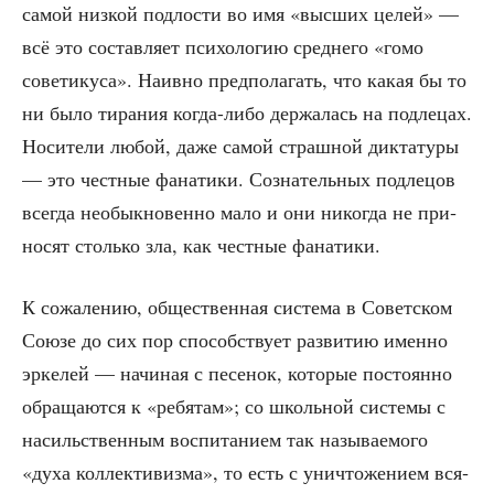
самой низ­кой под­ло­сти во имя «выс­ших целей» —
всё это состав­ля­ет пси­хо­ло­гию сред­не­го «гомо
сове­ти­ку­са». Наив­но пред­по­ла­гать, что какая бы то
ни было тира­ния когда-либо дер­жа­лась на под­ле­цах.
Носи­те­ли любой, даже самой страш­ной дик­та­ту­ры
— это чест­ные фана­ти­ки. Созна­тель­ных под­ле­цов
все­гда необык­но­вен­но мало и они нико­гда не при­
но­сят столь­ко зла, как чест­ные фанатики.
К сожа­ле­нию, обще­ствен­ная систе­ма в Совет­ском
Сою­зе до сих пор спо­соб­ству­ет раз­ви­тию имен­но
эрке­лей — начи­ная с песе­нок, кото­рые посто­ян­но
обра­ща­ют­ся к «ребя­там»; со школь­ной систе­мы с
насиль­ствен­ным вос­пи­та­ни­ем так назы­ва­е­мо­го
«духа кол­лек­ти­виз­ма», то есть с уни­что­же­ни­ем вся­