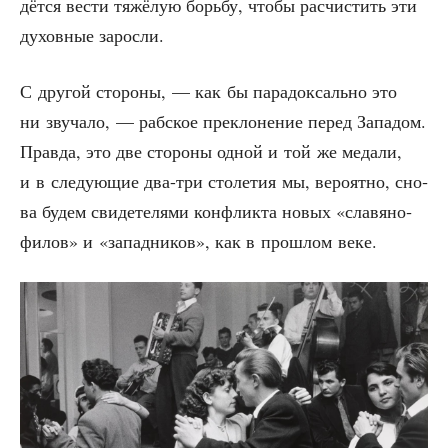
дёт­ся вести тяжё­лую борь­бу, что­бы рас­чи­стить эти
духов­ные заросли.
С дру­гой сто­ро­ны, — как бы пара­док­саль­но это
ни зву­ча­ло, — раб­ское пре­кло­не­ние перед Запа­дом.
Прав­да, это две сто­ро­ны одной и той же меда­ли,
и в сле­ду­ю­щие два-три сто­ле­тия мы, веро­ят­но, сно­
ва будем сви­де­те­ля­ми кон­флик­та новых «сла­вя­но­
фи­лов» и «запад­ни­ков», как в про­шлом веке.