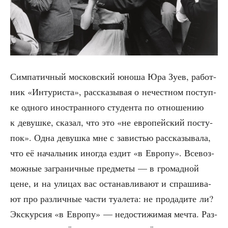
Сим­па­тич­ный мос­ков­ский юно­ша Юра Зуев, работ­
ник «Инту­ри­ста», рас­ска­зы­вая о нечест­ном поступ­
ке одно­го ино­стран­но­го сту­ден­та по отно­ше­нию
к девуш­ке, ска­зал, что это «не евро­пей­ский посту­
пок». Одна девуш­ка мне с зави­стью рас­ска­зы­ва­ла,
что её началь­ник ино­гда ездит «в Евро­пу». Все­воз­
мож­ные загра­нич­ные пред­ме­ты — в гро­мад­ной
цене, и на ули­цах вас оста­нав­ли­ва­ют и спра­ши­ва­
ют про раз­лич­ные части туа­ле­та: не про­да­ди­те ли?
Экс­кур­сия «в Евро­пу» — недо­сти­жи­мая меч­та. Раз­