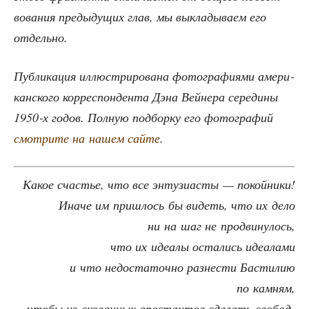
во­ва­ния преды­ду­щих глав, мы выкла­ды­ва­ем его
отдельно.
Пуб­ли­ка­ция иллю­стри­ро­ва­на фото­гра­фи­я­ми аме­ри­
кан­ско­го кор­ре­спон­ден­та Дэна Вей­не­ра сере­ди­ны
1950‑х годов. Пол­ную под­бор­ку его фото­гра­фий
смот­ри­те на нашем сай­те
.
Какое сча­стье, что все энту­зи­а­сты — покойники!
Ина­че им при­шлось бы видеть, что их дело
ни на шаг не продвинулось,
что их иде­а­лы оста­лись идеалами
и что недо­ста­точ­но раз­не­сти Басти­лию
по камням,
что­бы из ско­ван­ных аре­стан­тов сде­лать сво­бод­