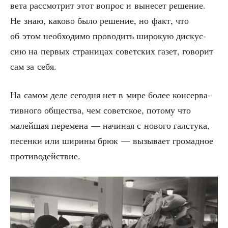
ве­та рас­смот­рит этот вопрос и выне­сет реше­ние.
Не знаю, како­во было реше­ние, но факт, что
об этом необ­хо­ди­мо про­во­дить широ­кую дис­кус­
сию на пер­вых стра­ни­цах совет­ских газет, гово­рит
сам за себя.
На самом деле сего­дня нет в мире более кон­сер­ва­
тив­но­го обще­ства, чем совет­ское, пото­му что
малей­шая пере­ме­на — начи­ная с ново­го гал­сту­ка,
песен­ки или шири­ны брюк — вызы­ва­ет гро­мад­ное
противодействие.