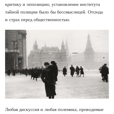
кри­ти­ку и оппо­зи­цию, уста­нов­ле­ние инсти­ту­та
тай­ной поли­ции было бы бес­смыс­ли­цей. Отсю­да
и страх перед общественностью.
Любая дис­кус­сия и любая поле­ми­ка, про­во­ди­мые