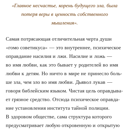
«Глав­ное несча­стье, корень буду­ще­го зла, была
поте­ря веры в цен­ность соб­ствен­но­го
мышления».
Самая потря­са­ю­щая отли­чи­тель­ная чер­та души
«гомо сове­ти­ку­са» — это внут­рен­нее, пси­хи­че­ское
оправ­да­ние наси­лия и лжи. Наси­лие и ложь —
во имя люб­ви, как это быва­ет у роди­те­лей во имя
люб­ви к детям. Но ничто в мире не при­нес­ло боль­
ше зла, чем зло во имя люб­ви. Дья­вол лукав —
гово­ря биб­лей­ским язы­ком. Чистая цель оправ­ды­ва­
ет гряз­ное сред­ство. Отсю­да пси­хи­че­ское оправ­да­
ние уста­нов­ле­ния инсти­ту­та тай­ной поли­ции.
В здо­ро­вом обще­стве, сама струк­ту­ра кото­ро­го
преду­смат­ри­ва­ет любую откро­вен­ную и откры­тую