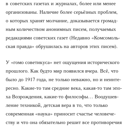
в совет­ских газе­тах и жур­на­лах, более или менее
орга­ни­зо­ва­ны. Нали­чие более серьёз­ных про­блем,
о кото­рых хра­нят мол­ча­ние, дока­зы­ва­ет­ся гро­мад­
ным коли­че­ством ано­ним­ных писем, полу­ча­е­мых
редак­ци­я­ми совет­ских газет (Недав­но «Ком­со­моль­
ская прав­да» обру­ши­лась на авто­ров этих писем).
У «гомо сове­ти­ку­са» нет ощу­ще­ния исто­ри­че­ско­го
про­шло­го. Как буд­то мир появил­ся вче­ра. Всё, что
было до 1917 года, не толь­ко неваж­но, но и неин­те­
рес­но. Какие-то там сред­ние века, какая-то там эпо­
ха Воз­рож­де­ния, какие-то фило­со­фы… Вооду­шев­
ле­ние тех­ни­кой, дет­ская вера в то, что толь­ко
совре­мен­ная «нау­ка» при­но­сит сча­стье чело­ве­че­
ству и что она обя­за­тель­но решит все про­ти­во­ре­чия