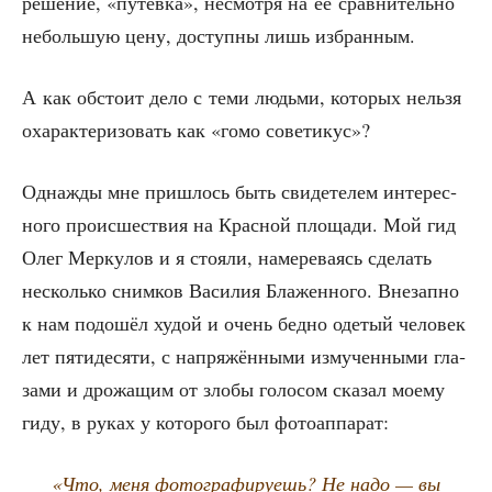
ре­ше­ние, «путёв­ка», несмот­ря на её срав­ни­тель­но
неболь­шую цену, доступ­ны лишь избранным.
А как обсто­ит дело с теми людь­ми, кото­рых нель­зя
оха­рак­те­ри­зо­вать как «гомо советикус»?
Одна­жды мне при­шлось быть сви­де­те­лем инте­рес­
но­го про­ис­ше­ствия на Крас­ной пло­ща­ди. Мой гид
Олег Мер­ку­лов и я сто­я­ли, наме­ре­ва­ясь сде­лать
несколь­ко сним­ков Васи­лия Бла­жен­но­го. Вне­зап­но
к нам подо­шёл худой и очень бед­но оде­тый чело­век
лет пяти­де­ся­ти, с напря­жён­ны­ми изму­чен­ны­ми гла­
за­ми и дро­жа­щим от зло­бы голо­сом ска­зал мое­му
гиду, в руках у кото­ро­го был фотоаппарат:
«Что, меня фото­гра­фи­ру­ешь? Не надо — вы