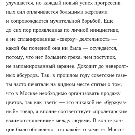
улуч­ша­ет­ся, но каж­дый новый успех про­грес­сив­
ных сил опла­чи­ва­ет­ся боль­ши­ми жерт­ва­ми
и сопро­вож­да­ет­ся мучи­тель­ной борь­бой. Ещё
до сих пор про­яв­лен­ная по лич­ной ини­ци­а­ти­ве,
а не спла­ни­ро­ван­ная «свер­ху» дея­тель­ность —
какой бы полез­ной она ни была — осуж­да­ет­ся,
пото­му, что нет боль­ше­го гре­ха, чем посту­пок,
не запла­ни­ро­ван­ный зара­нее. Дохо­дит до неве­ро­ят­
ных абсур­дов. Так, в про­шлом году совет­ские газе­
ты часто печа­та­ли на вид­ном месте ста­тьи о том,
что в Москве необ­хо­ди­мо орга­ни­зо­вать про­да­жу
цве­тов, так как цве­ты — это ника­кой не «бур­жу­аз­
ный» товар, а вполне соот­вет­ству­ет «про­ле­тар­ским
вза­и­мо­от­но­ше­ни­ям» меж­ду людь­ми. В кон­це кон­
цов было объ­яв­ле­но, что какой-то коми­тет Мос­со­