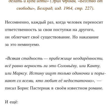
делать и куда идти» (Эрих Фромм, «Бег­ство от
сво­бо­ды», Бел­град, изд. 1964, стр. 227).
Несо­мнен­но, каж­дый раз, когда чело­век пере­но­сит
ответ­ствен­ность за свои поступ­ки на дру­го­го,
он облег­ча­ет своё суще­ство­ва­ние. Но нака­за­ние
за это неминуемо.
«Вся­кая стад­ность — при­бе­жи­ще нео­да­рён­но­сти,
всё рав­но вер­ность ли это Соло­вьё­ву, или Кан­ту,
или Марк­су. Исти­ну ищут толь­ко оди­ноч­ки и поры­
ва­ют со все­ми, кто любит её недо­ста­точ­но»,
—
писал Борис Пастер­нак в сво­ём извест­ном романе.
И ещё: