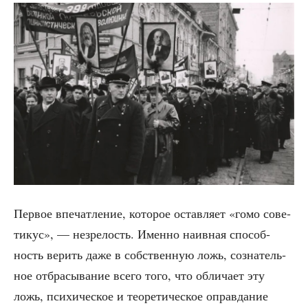
Пер­вое впе­чат­ле­ние, кото­рое остав­ля­ет «гомо сове­
ти­кус», — незре­лость. Имен­но наив­ная спо­соб­
ность верить даже в соб­ствен­ную ложь, созна­тель­
ное отбра­сы­ва­ние все­го того, что обли­ча­ет эту
ложь, пси­хи­че­ское и тео­ре­ти­че­ское оправ­да­ние