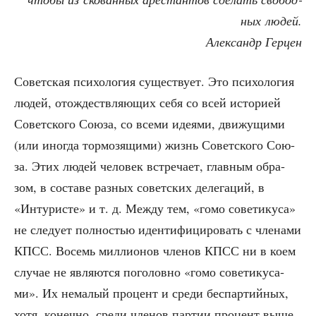
ных людей.
Алек­сандр Герцен
Совет­ская пси­хо­ло­гия суще­ству­ет. Это пси­хо­ло­гия
людей, отож­деств­ля­ю­щих себя со всей исто­ри­ей
Совет­ско­го Сою­за, со все­ми иде­я­ми, дви­жу­щи­ми
(или ино­гда тор­мо­зя­щи­ми) жизнь Совет­ско­го Сою­
за. Этих людей чело­век встре­ча­ет, глав­ным обра­
зом, в соста­ве раз­ных совет­ских деле­га­ций, в
«Инту­ри­сте» и т. д. Меж­ду тем, «гомо сове­ти­ку­са»
не сле­ду­ет пол­но­стью иден­ти­фи­ци­ро­вать с чле­на­ми
КПСС. Восемь мил­ли­о­нов чле­нов КПСС ни в коем
слу­чае не явля­ют­ся пого­лов­но «гомо сове­ти­ку­са­
ми». Их нема­лый про­цент и сре­ди бес­пар­тий­ных,
хотя, конеч­но, сре­ди чле­нов пар­тии про­цент выше.