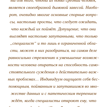
явля­ет­ся свое­об­раз­ной дымо­вой заве­сой. Наобо­
рот, оче­вид­но мно­гие основ­ные спор­ные вопро­
сы, настоль­ко про­сты, что сле­ду­ет ожи­дать,
что каж­дый их пой­мёт. Допу­ще­ние, что они
выгля­дят настоль­ко запу­тан­ны­ми, что толь­ко
„спе­ци­а­лист“ и то лишь в огра­ни­чен­ной обла­
сти, может в них разо­брать­ся, на самом деле
рав­но­силь­но стрем­ле­нию к умень­ше­ние воз­мож­
но­сти чело­ве­ка опи­рать­ся на спо­соб­ность само­
сто­я­тель­но­го суж­де­ния о дей­стви­тель­но важ­
ных про­бле­мах… Инди­ви­ду­ум ощу­ща­ет себя бес­
по­мощ­ным, пой­ман­ным и запу­тав­шим­ся во мно­
же­стве дан­ных и с пате­ти­че­ским тер­пе­ни­ем
ждёт, когда спе­ци­а­ли­сты откро­ют ему, что