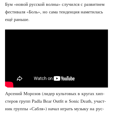
Бум «новой рус­ской вол­ны» слу­чил­ся с раз­ви­ти­ем
фести­ва­ля «Боль», но сама тен­ден­ция наме­ти­лась
ещё раньше.
Арсе­ний Моро­зов (лидер куль­то­вых в кру­гах хип­
сте­ров групп Padla Bear Outfit и Sonic Death, участ­
ник груп­пы «Саб­ля») начал играть музы­ку на рус­