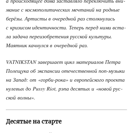
а про­ис­хо­дя­щее дома застав­ля­ло пере­клю­чить вни­
ма­ние с кос­мо­по­ли­ти­че­ских меч­та­ний на род­ные
берё­зы. Арти­сты в оче­ред­ной раз столк­ну­лись
с кри­зи­сом иден­тич­но­сти. Теперь перед ними вста­
ла зада­ча пере­и­зоб­ре­те­ния рус­ской куль­ту­ры.
Маят­ник кач­нул­ся в оче­ред­ной раз.
VATNIKSTAN завер­ша­ет цикл мате­ри­а­лов Пет­ра
Поле­щу­ка об экс­пан­сии оте­че­ствен­ной поп-музы­ки
на Запад: от «гор­би-рока» и евро­пей­ско­го про­ек­та
нуле­вых до Pussy Riot, рэпа деся­тых и «новой рус­
ской волны».
Десятые на старте