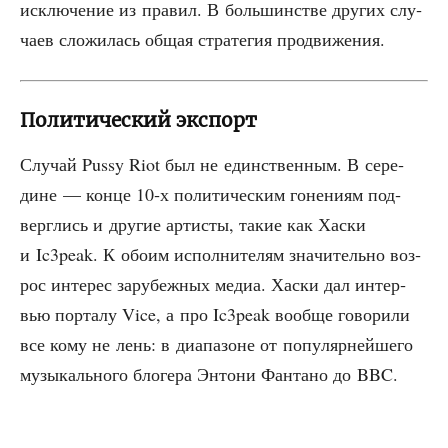
исклю­че­ние из пра­вил. В боль­шин­стве дру­гих слу­
ча­ев сло­жи­лась общая стра­те­гия продвижения.
Политический экспорт
Слу­чай Pussy Riot был не един­ствен­ным. В сере­
дине — кон­це 10‑х поли­ти­че­ским гоне­ни­ям под­
верг­лись и дру­гие арти­сты, такие как Хас­ки
и Ic3peak. К обо­им испол­ни­те­лям зна­чи­тель­но воз­
рос инте­рес зару­беж­ных медиа. Хас­ки дал интер­
вью пор­та­лу Vice, а про Ic3peak вооб­ще гово­ри­ли
все кому не лень: в диа­па­зоне от попу­ляр­ней­ше­го
музы­каль­но­го бло­ге­ра Энто­ни Фан­та­но до BBC.