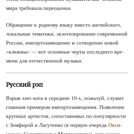
мира тре­бо­ва­ла переоценки.
Обра­ще­ние к род­но­му язы­ку вме­сто англий­ско­го,
локаль­ные тема­ти­ки, экзо­ти­зи­ро­ва­ние совре­мен­ной
Рос­сии, импор­то­за­ме­ще­ние и сотво­ре­ние новой
«клюк­вы» — вот основ­ные чер­ты послед­не­го вре­
ме­ни для оте­че­ствен­ной музыки.
Русский рэп
Взрыв хип-хопа в сере­дине 10‑х, пожа­луй, слу­жит
глав­ным при­ме­ром импор­то­за­ме­ще­ния. Появ­ле­ние
круп­ных арти­стов, сопо­ста­ви­мых по попу­ляр­но­сти
с Зем­фи­рой и Лагу­тен­ко (в первую оче­редь
Окси­
ми­рон
, Скрип­то­нит и Мор­ген­штерн), шоу наци­о­