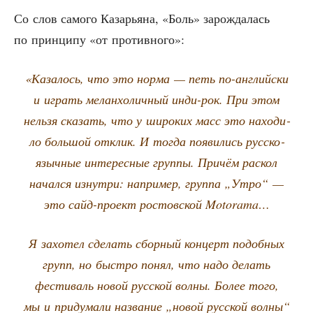
Со слов само­го Каза­рья­на, «Боль» зарож­да­лась
по прин­ци­пу «от противного»:
«Каза­лось, что это нор­ма — петь по-англий­ски
и играть мелан­хо­лич­ный инди-рок. При этом
нель­зя ска­зать, что у широ­ких масс это нахо­ди­
ло боль­шой отклик. И тогда появи­лись рус­ско­
языч­ные инте­рес­ные груп­пы. При­чём рас­кол
начал­ся изнут­ри: напри­мер, груп­па „Утро“ —
это сайд-про­ект ростов­ской Motorama…
Я захо­тел сде­лать сбор­ный кон­церт подоб­ных
групп, но быст­ро понял, что надо делать
фести­валь новой рус­ской вол­ны. Более того,
мы и при­ду­ма­ли назва­ние „новой рус­ской вол­ны“