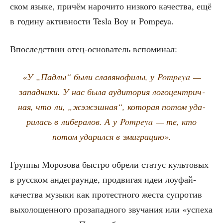
ском язы­ке, при­чём наро­чи­то низ­ко­го каче­ства, ещё
в годи­ну актив­но­сти Tesla Boy и Pompeya.
Впо­след­ствии отец-осно­ва­тель вспоминал:
«У „Пад­лы“ были сла­вя­но­фи­лы, у Pompeya —
запад­ни­ки. У нас была ауди­то­рия лого­цен­трич­
ная, что ли, „жэж­эш­ная“, кото­рая потом уда­
ри­лась в либе­ра­лов. А у Pompeya — те, кто
потом уда­рил­ся в эмиграцию».
Груп­пы Моро­зо­ва быст­ро обре­ли ста­тус куль­то­вых
в рус­ском анде­гра­ун­де, про­дви­гая идеи лоуфай-
каче­ства музы­ки как про­тестно­го жеста супро­тив
выхо­ло­щен­но­го про­за­пад­но­го зву­ча­ния или «успе­ха