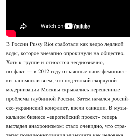
В Рос­сии Pussy Riot сра­бо­та­ли как вед­ро ледя­ной
воды, кото­рое вне­зап­но опро­ки­ну­ли на обще­ство.
Хоть к груп­пе и отно­сят­ся неод­но­знач­но,
но факт — в 2012 году отча­ян­ные панк-феми­нист­
ки напом­ни­ли всем, что под тон­кой скор­лу­пой
модер­ни­за­ции Моск­вы скры­ва­лись нере­шён­ные
про­бле­мы глу­бин­ной Рос­сии. Затем начал­ся рос­сий­
ско-укра­ин­ский кон­фликт, вве­ли санк­ции. В музы­
каль­ном биз­не­се «евро­пей­ский про­ект» теперь
выгля­дел ана­хро­низ­мом: ста­ло оче­вид­но, что стра­
те­гия пози­ци­о­ни­ро­ва­ния музы­кан­та как чело­ве­ка