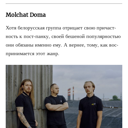
Molchat Doma
Хотя бело­рус­ская груп­па отри­ца­ет свою при­част­
ность к пост-пан­ку, сво­ей беше­ной попу­ляр­но­стью
они обя­за­ны имен­но ему. А вер­нее, тому, как вос­
при­ни­ма­ет­ся этот жанр.