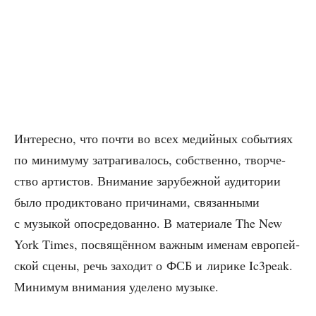
Инте­рес­но, что почти во всех медий­ных собы­ти­ях
по мини­му­му затра­ги­ва­лось, соб­ствен­но, твор­че­
ство арти­стов. Вни­ма­ние зару­беж­ной ауди­то­рии
было про­дик­то­ва­но при­чи­на­ми, свя­зан­ны­ми
с музы­кой опо­сре­до­ван­но. В мате­ри­а­ле The New
York Times, посвя­щён­ном важ­ным име­нам евро­пей­
ской сце­ны, речь захо­дит о ФСБ и лири­ке Ic3peak.
Мини­мум вни­ма­ния уде­ле­но музыке.