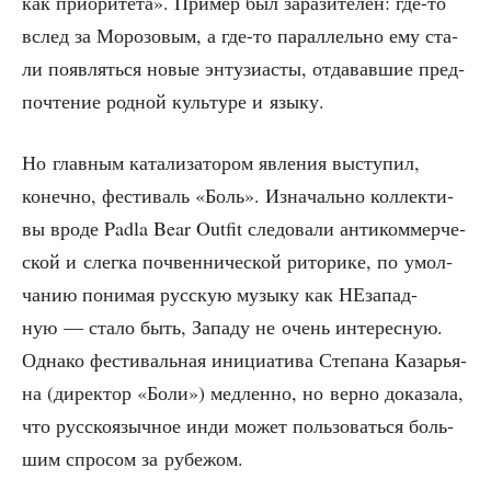
как при­о­ри­те­та». При­мер был зара­зи­те­лен: где-то
вслед за Моро­зо­вым, а где-то парал­лель­но ему ста­
ли появ­лять­ся новые энту­зи­а­сты, отда­вав­шие пред­
по­чте­ние род­ной куль­ту­ре и языку.
Но глав­ным ката­ли­за­то­ром явле­ния высту­пил,
конеч­но, фести­валь «Боль». Изна­чаль­но кол­лек­ти­
вы вро­де Padla Bear Outfit сле­до­ва­ли анти­ком­мер­че­
ской и слег­ка поч­вен­ни­че­ской рито­ри­ке, по умол­
ча­нию пони­мая рус­скую музы­ку как НЕза­пад­
ную — ста­ло быть, Запа­ду не очень инте­рес­ную.
Одна­ко фести­валь­ная ини­ци­а­ти­ва Сте­па­на Каза­рья­
на (дирек­тор «Боли») мед­лен­но, но вер­но дока­за­ла,
что рус­ско­языч­ное инди может поль­зо­вать­ся боль­
шим спро­сом за рубежом.