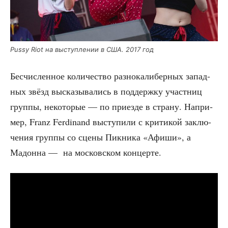
Pussy Riot на выступ­ле­нии в США. 2017 год
Бес­чис­лен­ное коли­че­ство раз­но­ка­ли­бер­ных запад­
ных звёзд выска­зы­ва­лись в под­держ­ку участ­ниц
груп­пы, неко­то­рые — по при­ез­де в стра­ну. Напри­
мер, Franz Ferdinand высту­пи­ли с кри­ти­кой заклю­
че­ния груп­пы со сце­ны Пик­ни­ка «Афи­ши», а
Мадон­на — на мос­ков­ском концерте.