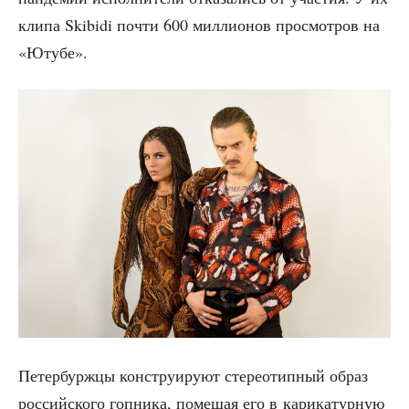
кли­па Skibidi почти 600 мил­ли­о­нов про­смот­ров на
«Юту­бе».
Петер­бурж­цы кон­стру­и­ру­ют сте­рео­тип­ный образ
рос­сий­ско­го гоп­ни­ка, поме­щая его в кари­ка­тур­ную