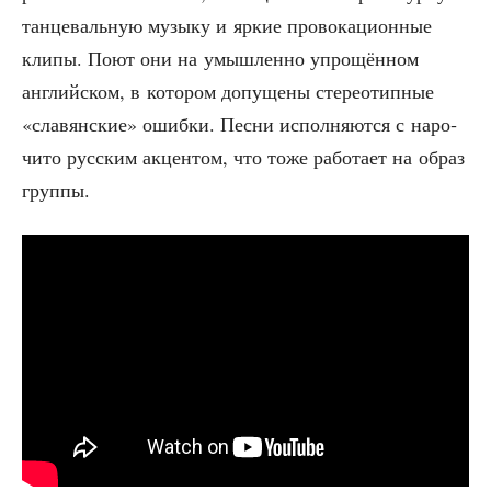
тан­це­валь­ную музы­ку и яркие про­во­ка­ци­он­ные
кли­пы. Поют они на умыш­лен­но упро­щён­ном
англий­ском, в кото­ром допу­ще­ны сте­рео­тип­ные
«сла­вян­ские» ошиб­ки. Пес­ни испол­ня­ют­ся с наро­
чи­то рус­ским акцен­том, что тоже рабо­та­ет на образ
группы.