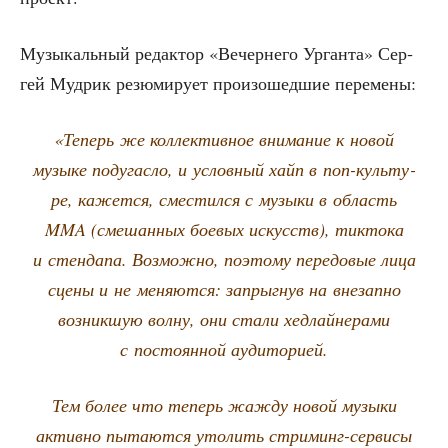
Музы­каль­ный редак­тор «Вечер­не­го Урган­та» Сер­
гей Муд­рик резю­ми­ру­ет про­изо­шед­шие перемены:
«Теперь же кол­лек­тив­ное вни­ма­ние к новой
музы­ке поду­гас­ло, и услов­ный хайп в поп-куль­ту­
ре, кажет­ся, сме­стил­ся с музы­ки в область
MMA (сме­шан­ных бое­вых искусств), тикто­ка
и стен­да­па. Воз­мож­но, поэто­му пере­до­вые лица
сце­ны и не меня­ют­ся: запрыг­нув на вне­зап­но
воз­ник­шую вол­ну, они ста­ли хед­лай­не­ра­ми
с посто­ян­ной аудиторией.
Тем более что теперь жаж­ду новой музы­ки
актив­но пыта­ют­ся уто­лить стри­минг-сер­ви­сы