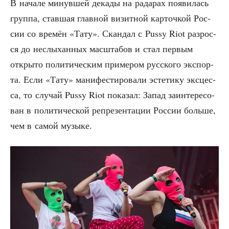
В нача­ле минув­шей дека­ды на рада­рах появи­лась
груп­па, став­шая глав­ной визит­ной кар­точ­кой Рос­
сии со вре­мён «Тату». Скан­дал с Pussy Riot раз­рос­
ся до неслы­хан­ных мас­шта­бов и стал пер­вым
откры­то поли­ти­че­ским при­ме­ром рус­ско­го экс­пор­
та. Если «Тату» мани­фе­сти­ро­ва­ли эсте­ти­ку экс­цес­
са, то слу­чай Pussy Riot пока­зал: Запад заин­те­ре­со­
ван в поли­ти­че­ской репре­зен­та­ции Рос­сии боль­ше,
чем в самой музыке.