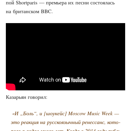
пой Shortparis — пре­мье­ра их пес­ни состо­я­лась
на бри­тан­ском BBC.
Каза­рьян говорил:
«И „Боль“, и [шоукейс] Moscow Music Week —
это реак­ция на рус­ско­языч­ный ренес­санс, кото­
ро­го я ждал мно­го лет. Когда в 2014 году рубль