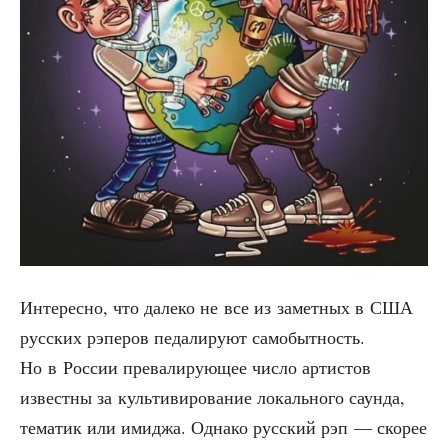
Инте­рес­но, что дале­ко не все из замет­ных в США
рус­ских рэпе­ров педа­ли­ру­ют само­быт­ность.
Но в Рос­сии пре­ва­ли­ру­ю­щее чис­ло арти­стов
извест­ны за куль­ти­ви­ро­ва­ние локаль­но­го саун­да,
тема­тик или ими­джа. Одна­ко рус­ский рэп — ско­рее