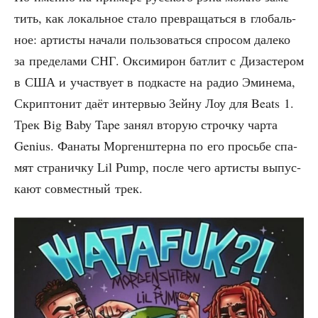
тить, как локаль­ное ста­ло пре­вра­щать­ся в гло­баль­
ное: арти­сты нача­ли поль­зо­вать­ся спро­сом дале­ко
за пре­де­ла­ми СНГ. Окси­ми­рон бат­лит с Диза­сте­ром
в США и участ­ву­ет в под­ка­сте на радио Эми­не­ма,
Скрип­то­нит даёт интер­вью Зей­ну Лоу для Beats 1.
Трек Big Baby Tape занял вто­рую строч­ку чар­та
Genius. Фана­ты Мор­ген­штер­на по его прось­бе спа­
мят стра­нич­ку Lil Pump, после чего арти­сты выпус­
ка­ют сов­мест­ный трек.