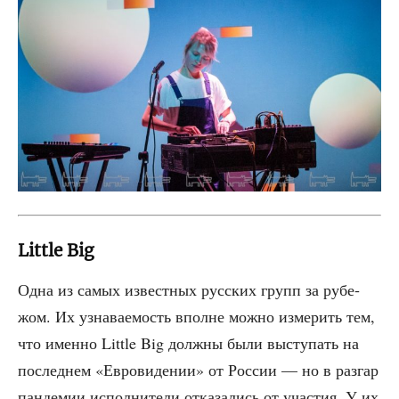
Little Big
Одна из самых извест­ных рус­ских групп за рубе­
жом. Их узна­ва­е­мость вполне мож­но изме­рить тем,
что имен­но Little Big долж­ны были высту­пать на
послед­нем «Евро­ви­де­нии» от Рос­сии — но в раз­гар
пан­де­мии испол­ни­те­ли отка­за­лись от уча­стия. У их