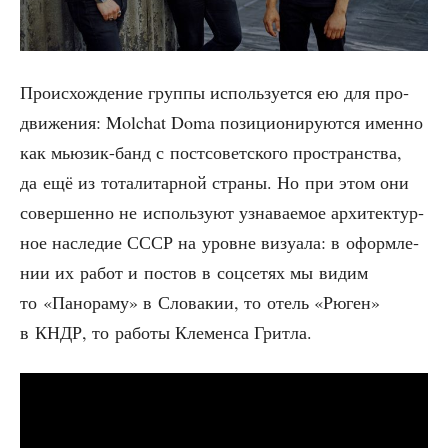
Про­ис­хож­де­ние груп­пы исполь­зу­ет­ся ею для про­
дви­же­ния: Molchat Doma пози­ци­о­ни­ру­ют­ся имен­но
как мью­зик-банд с пост­со­вет­ско­го про­стран­ства,
да ещё из тота­ли­тар­ной стра­ны. Но при этом они
совер­шен­но не исполь­зу­ют узна­ва­е­мое архи­тек­тур­
ное насле­дие СССР на уровне визу­а­ла: в оформ­ле­
нии их работ и постов в соц­се­тях мы видим
то «Пано­ра­му» в Сло­ва­кии, то отель «Рюген»
в КНДР, то рабо­ты Кле­мен­са Гритла.