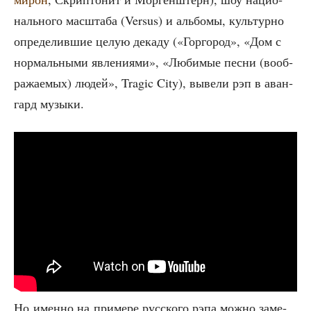
наль­но­го мас­шта­ба (Versus) и аль­бо­мы, куль­тур­но
опре­де­лив­шие целую дека­ду («Гор­го­род», «Дом с
нор­маль­ны­ми явле­ни­я­ми», «Люби­мые пес­ни (вооб­
ра­жа­е­мых) людей», Tragic City), выве­ли рэп в аван­
гард музыки.
Но имен­но на при­ме­ре рус­ско­го рэпа мож­но заме­