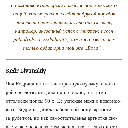
с помо­щью кура­тор­ских плей­ли­стов и реко­мен­
да­ций. Новые реа­лии созда­ют дру­гой поря­док
обре­те­ния попу­ляр­но­сти. Это дока­зы­ва­ет,
напри­мер, вне­зап­ный успех в тикто­ке песен
polnalyubvi и ssshhhiiittt!, когда-то извест­ных
толь­ко ауди­то­рии той же „Боли“».
Kedr Livanskiy
Яна Кед­ри­на пишет элек­трон­ную музы­ку, с кото­
рой сосед­ству­ют дрим-поп и тех­но, а с ними —
отго­лос­ки попсы 90‑х. Её успе­хам мож­но поза­ви­до­
вать: Кед­ри­на доби­лась боль­шой попу­ляр­но­сти
за рубе­жом, но как само­сто­я­тель­ная артист­ка ско­
рее меж­ду­на­род­ная, чем экс­порт­ная. С дру­гой сто­