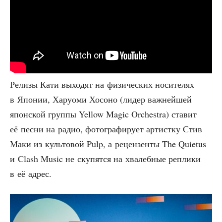
Рели­зы Кати выхо­дят на физи­че­ских носи­те­лях
в Япо­нии, Хару­о­ми Хосо­но (лидер важ­ней­шей
япон­ской груп­пы Yellow Magic Orchestra) ста­вит
её пес­ни на радио, фото­гра­фи­ру­ет артист­ку Стив
Маки из куль­то­вой Pulp, а рецен­зен­ты The Quietus
и Clash Music не ску­пят­ся на хва­леб­ные репли­ки
в её адрес.